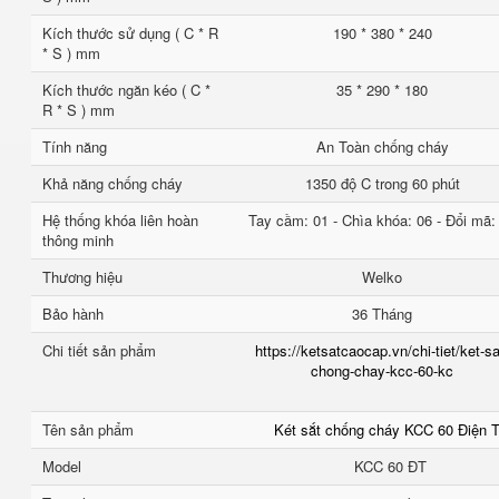
Kích thước sử dụng ( C * R
190 * 380 * 240
* S ) mm
Kích thước ngăn kéo ( C *
35 * 290 * 180
R * S ) mm
Tính năng
An Toàn chống cháy
Khả năng chống cháy
1350 độ C trong 60 phút
Hệ thống khóa liên hoàn
Tay cầm: 01 - Chìa khóa: 06 - Đổi mã:
thông minh
Thương hiệu
Welko
Bảo hành
36 Tháng
Chi tiết sản phẩm
https://ketsatcaocap.vn/chi-tiet/ket-sa
chong-chay-kcc-60-kc
Tên sản phẩm
Két sắt chống cháy KCC 60 Điện 
Model
KCC 60 ĐT