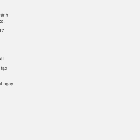
cánh
lko.
2.17
mật.
 tạo
ặt ngay