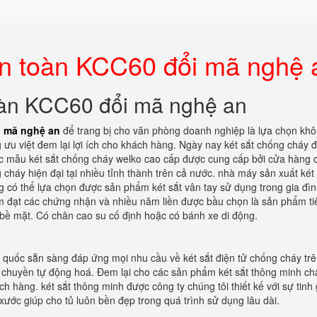
an toàn KCC60 đổi mã nghệ 
toàn KCC60 đổi mã nghệ an
i mã nghệ an
để trang bị cho văn phòng doanh nghiệp là lựa chọn khô
ng ưu việt đem lại lợi ích cho khách hàng. Ngày nay két sắt chống cháy đ
ác mẫu két sắt chống cháy welko cao cấp được cung cấp bởi cửa hàng 
 cháy hiện đại tại nhiều tỉnh thành trên cả nước. nhà máy sản xuất két 
ng có thể lựa chọn được sản phẩm két sắt vân tay sử dụng trong gia đì
ẩm đạt các chứng nhận và nhiều năm liền được bầu chọn là sản phẩm ti
 bề mặt. Có chân cao su cố định hoặc có bánh xe di động.
àn quốc sẵn sàng đáp ứng mọi nhu cầu về két sắt điện tử chống cháy tr
y chuyền tự động hoá. Đem lại cho các sản phẩm két sắt thông minh ch
 hàng. két sắt thông minh được công ty chúng tôi thiết kế với sự tinh 
ước giúp cho tủ luôn bền đẹp trong quá trình sử dụng lâu dài.