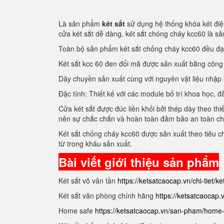
Là sản phẩm
két sắt
sử dụng hệ thống khóa két điện
cửa két sắt dễ dàng. két sắt chóng cháy kcc60 là 
Toàn bộ sản phẩm két sắt chống cháy kcc60 đều đ
Két sắt kcc 60 đen đổi mã được sản xuất bằng côn
Dây chuyền sản xuất cùng với nguyên vật liệu nhập
Đặc tính: Thiết kế với các module bố trí khoa học
Cửa két sắt được đúc liền khối bởi thép dày theo thi
nên sự chắc chắn và hoàn toàn đảm bảo an toàn c
Két sắt chống cháy kcc60 được sản xuất theo tiêu 
từ trong khâu sản xuất.
Bài viết giới thiệu sản phẩm
Két sắt võ văn tần
https://ketsatcaocap.vn/chi-tiet/k
Két sắt văn phòng chính hãng
https://ketsatcaocap
Home safe
https://ketsatcaocap.vn/san-pham/home