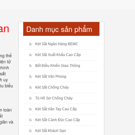
an
Danh mục sản phẩm
Két Sắt Ngân Hàng BEMC
ng thể
Két Sắt Xuất Khẩu Cao Cấp
iện tử
Bốt Điều Khiển Giao Thông
chính
sắt
Két Sắt Văn Phòng
nh uy
êu biểu
Két Sắt Chống Cháy
Tủ Hồ Sơ Chống Cháy
ên toàn
Két Sắt Vân Tay Cao Cấp
ất
Két Sắt Cánh Đúc Cao Cấp
giản và
Két Sắt Khách Sạn