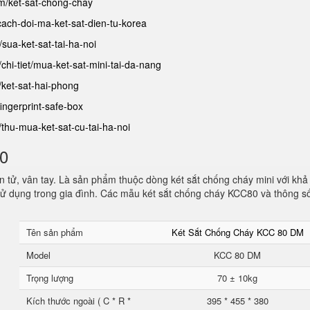
am/ket-sat-chong-chay
/cach-doi-ma-ket-sat-dien-tu-korea
t/sua-ket-sat-tai-ha-noi
/chi-tiet/mua-ket-sat-mini-tai-da-nang
/ket-sat-hai-phong
fingerprint-safe-box
t/thu-mua-ket-sat-cu-tai-ha-noi
80
 tử, vân tay. Là sản phẩm thuộc dòng két sắt chống cháy mini với khả
ử dụng trong gia đình. Các mẫu két sắt chống cháy KCC80 và thông s
Tên sản phẩm
Két Sắt Chống Cháy KCC 80 DM
Model
KCC 80 DM
Trọng lượng
70 ± 10kg
Kích thước ngoài ( C * R *
395 * 455 * 380