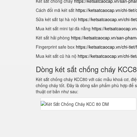
Két sắt chống cháy
https://ketsatcaocap.vn/san-ph
Cách đổi mã két sắt
https://ketsatcaocap.vn/chi-tiet
Sửa két sắt tại hà nội
https://ketsatcaocap.vn/chi-tie
Mua két sắt mini tại đà nẵng
https://ketsatcaocap.vn
Két sắt hải phòng
https://ketsatcaocap.vn/san-pham
Fingerprint safe box
https://ketsatcaocap.vn/chi-tiet/
Mua két sắt cũ hà nộ
https://ketsatcaocap.vn/chi-tie
Dòng két sắt chống cháy KCC
Két sắt chống cháy KCC80 với các mẫu khoá cơ, điện
chống cháy tốt. Đây là dòng sản phẩm phù hợp để s
thuật cơ bản như sau: