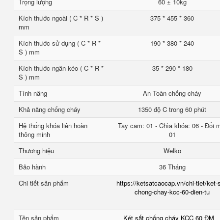
Trọng lượng
60 ± 10kg
Kích thước ngoài ( C * R * S )
375 * 455 * 360
mm
Kích thước sử dụng ( C * R *
190 * 380 * 240
S ) mm
Kích thước ngăn kéo ( C * R *
35 * 290 * 180
S ) mm
Tính năng
An Toàn chống cháy
Khả năng chống cháy
1350 độ C trong 60 phút
Hệ thống khóa liên hoàn
Tay cầm: 01 - Chìa khóa: 06 - Đổi 
thông minh
01
Thương hiệu
Welko
Bảo hành
36 Tháng
Chi tiết sản phẩm
https://ketsatcaocap.vn/chi-tiet/ket-
chong-chay-kcc-60-dien-tu
Tên sản phẩm
Két sắt chống cháy KCC 60 ĐM