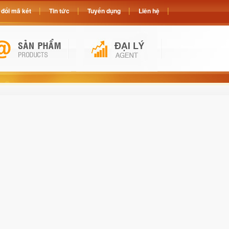
đổi mã két
Tin tức
Tuyển dụng
Liên hệ