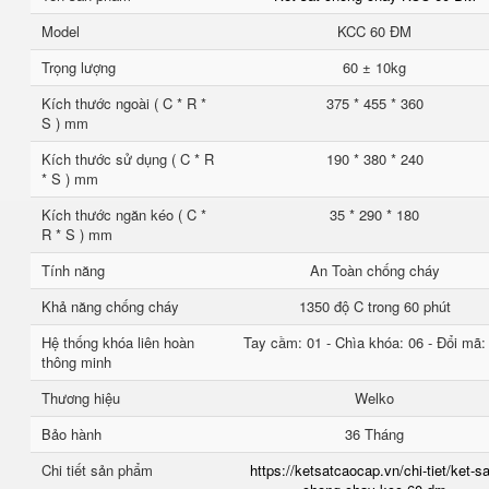
Model
KCC 60 ĐM
Trọng lượng
60 ± 10kg
Kích thước ngoài ( C * R *
375 * 455 * 360
S ) mm
Kích thước sử dụng ( C * R
190 * 380 * 240
* S ) mm
Kích thước ngăn kéo ( C *
35 * 290 * 180
R * S ) mm
Tính năng
An Toàn chống cháy
Khả năng chống cháy
1350 độ C trong 60 phút
Hệ thống khóa liên hoàn
Tay cầm: 01 - Chìa khóa: 06 - Đổi mã:
thông minh
Thương hiệu
Welko
Bảo hành
36 Tháng
Chi tiết sản phẩm
https://ketsatcaocap.vn/chi-tiet/ket-sa