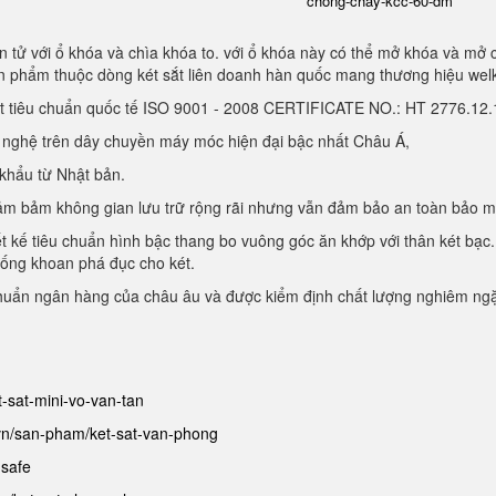
chong-chay-kcc-60-dm
 tử với ổ khóa và chìa khóa to. với ổ khóa này có thể mở khóa và mở 
sản phẩm thuộc dòng két sắt liên doanh hàn quốc mang thương hiệu we
ạt tiêu chuẩn quốc tế ISO 9001 - 2008 CERTIFICATE NO.: HT 2776.1
g nghệ trên dây chuyền máy móc hiện đại bậc nhất Châu Á,
 khẩu từ Nhật bản.
, đảm bảm không gian lưu trữ rộng rãi nhưng vẫn đảm bảo an toàn bảo 
ết kế tiêu chuẩn hình bậc thang bo vuông góc ăn khớp với thân két bạc.
hống khoan phá đục cho két.
chuẩn ngân hàng của châu âu và được kiểm định chất lượng nghiêm ng
et-sat-mini-vo-van-tan
.vn/san-pham/ket-sat-van-phong
-safe