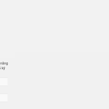
 năng
ố kỹ