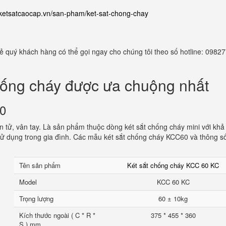
//ketsatcaocap.vn/san-pham/ket-sat-chong-chay
 rẻ quý khách hàng có thể gọi ngay cho chúng tôi theo số hotline: 098
hống cháy được ưa chuộng nhất
60
 tử, vân tay. Là sản phẩm thuộc dòng két sắt chống cháy mini với khả
ử dụng trong gia đình. Các mẫu két sắt chống cháy KCC60 và thông s
Tên sản phẩm
Két sắt chống cháy KCC 60 KC
Model
KCC 60 KC
Trọng lượng
60 ± 10kg
Kích thước ngoài ( C * R *
375 * 455 * 360
S ) mm