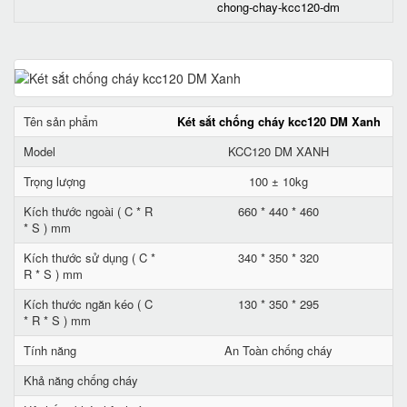
chong-chay-kcc120-dm
Tên sản phẩm
Két sắt chống cháy kcc120 DM Xanh
Model
KCC120 DM XANH
Trọng lượng
100 ± 10kg
Kích thước ngoài ( C * R
660 * 440 * 460
* S ) mm
Kích thước sử dụng ( C *
340 * 350 * 320
R * S ) mm
Kích thước ngăn kéo ( C
130 * 350 * 295
* R * S ) mm
Tính năng
An Toàn chống cháy
Khả năng chống cháy