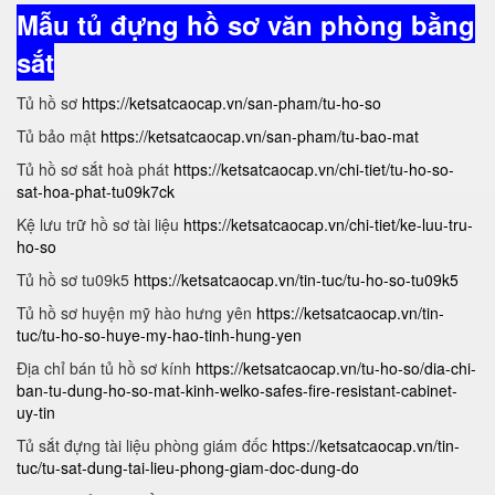
Mẫu tủ đựng hồ sơ văn phòng bằng
sắt
Tủ hồ sơ
https://ketsatcaocap.vn/san-pham/tu-ho-so
Tủ bảo mật
https://ketsatcaocap.vn/san-pham/tu-bao-mat
Tủ hồ sơ sắt hoà phát
https://ketsatcaocap.vn/chi-tiet/tu-ho-so-
sat-hoa-phat-tu09k7ck
Kệ lưu trữ hồ sơ tài liệu
https://ketsatcaocap.vn/chi-tiet/ke-luu-tru-
ho-so
Tủ hồ sơ tu09k5
https://ketsatcaocap.vn/tin-tuc/tu-ho-so-tu09k5
Tủ hồ sơ huyện mỹ hào hưng yên
https://ketsatcaocap.vn/tin-
tuc/tu-ho-so-huye-my-hao-tinh-hung-yen
Địa chỉ bán tủ hồ sơ kính
https://ketsatcaocap.vn/tu-ho-so/dia-chi-
ban-tu-dung-ho-so-mat-kinh-welko-safes-fire-resistant-cabinet-
uy-tin
Tủ sắt đựng tài liệu phòng giám đốc
https://ketsatcaocap.vn/tin-
tuc/tu-sat-dung-tai-lieu-phong-giam-doc-dung-do