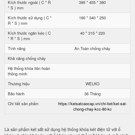
Kích thước ngoài ( C * R
395 * 455 * 380
* S ) mm
Kích thước sử dụng ( C *
190 * 340 * 250
R * S ) mm
Kích thước ngăn kéo ( C
40 * 315 * 220
* R * S ) mm
Tính năng
An Toàn chống cháy
Khả năng chống cháy
Hệ thống khóa liên hoàn
thông minh
Thương hiệu
WELKO
Bảo hành
36 Tháng
Chi tiết sản phẩm
https://ketsatcaocap.vn/chi-tiet/ket-sat-
chong-chay-kcc-80-kc
Là sản phẩm két sắt sử dụng hệ thống khóa két điện tử với ổ