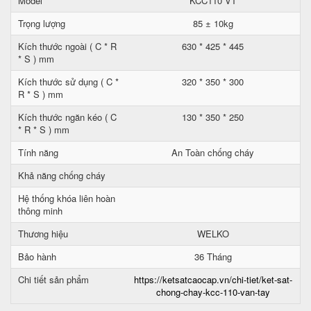
Model
KCC110 VT
Trọng lượng
85 ± 10kg
Kích thước ngoài ( C * R
630 * 425 * 445
* S ) mm
Kích thước sử dụng ( C *
320 * 350 * 300
R * S ) mm
Kích thước ngăn kéo ( C
130 * 350 * 250
* R * S ) mm
Tính năng
An Toàn chống cháy
Khả năng chống cháy
Hệ thống khóa liên hoàn
thông minh
Thương hiệu
WELKO
Bảo hành
36 Tháng
Chi tiết sản phẩm
https://ketsatcaocap.vn/chi-tiet/ket-sat-
chong-chay-kcc-110-van-tay