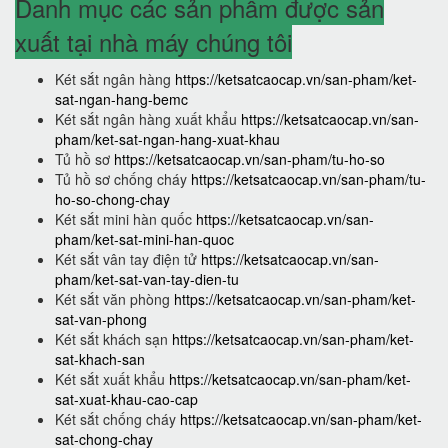
Danh mục các sản phẩm được sản
xuất tại nhà máy chúng tôi
Két sắt ngân hàng
https://ketsatcaocap.vn/san-pham/ket-
sat-ngan-hang-bemc
Két sắt ngân hàng xuất khẩu
https://ketsatcaocap.vn/san-
pham/ket-sat-ngan-hang-xuat-khau
Tủ hồ sơ
https://ketsatcaocap.vn/san-pham/tu-ho-so
Tủ hồ sơ chống cháy
https://ketsatcaocap.vn/san-pham/tu-
ho-so-chong-chay
Két sắt mini hàn quốc
https://ketsatcaocap.vn/san-
pham/ket-sat-mini-han-quoc
Két sắt vân tay điện tử
https://ketsatcaocap.vn/san-
pham/ket-sat-van-tay-dien-tu
Két sắt văn phòng
https://ketsatcaocap.vn/san-pham/ket-
sat-van-phong
Két sắt khách sạn
https://ketsatcaocap.vn/san-pham/ket-
sat-khach-san
Két sắt xuất khẩu
https://ketsatcaocap.vn/san-pham/ket-
sat-xuat-khau-cao-cap
Két sắt chống cháy
https://ketsatcaocap.vn/san-pham/ket-
sat-chong-chay