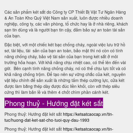
Các sản phẩm két sắt do Công ty CP Thiết Bị Vật Tư Ngân Hàng
& An Toàn Kho Quỹ Việt Nam sản xuất, luôn được nhiều doanh
nghiệp, công ty, các văn phòng, tổ chức hay là ở nhà riêng, khách
sạn tin dùng và là người bạn tin cậy, đảm bảo sự an toàn tài sản
của bạn.
Đặc biệt, với một chiếc két bạc chống cháy, ngoài việc lưu trữ hồ
sơ, tài liệu, tài sản của bạn an toàn, bảo mật thì nó còn có tính
năng chống cháy, bảo vệ tài sản của bạn trong két sắt ở môi
trường hỏa hoạn. Với khả năng chịu nhiệt cao, có thể lên đến vài
giờ. Bên cạnh tính năng chống cháy, nó có thể chịu lực tốt và có
khả năng chống trộm. Để tạo nên sự vững chắc của két, nguyên
vật liệu chính để sản xuất là những tấm thép cường lực, cửa két
được làm bằng thép dày được đúc liền khối, còn với thép siêu
cứng thì làm bản lề và thêm 4 chốt chìm phần cánh két.
Phong thuỷ - Hướng đặt két sắt
Phong thuỷ: Hướng đặt két sắt
https://ketsatcaocap.vn/tin-
tuc/huong-dat-ket-sat-cho-tuoi-quy-dau-1993
Phong thuỷ: Hướng đặt két sắt
https://ketsatcaocap.vn/tin-