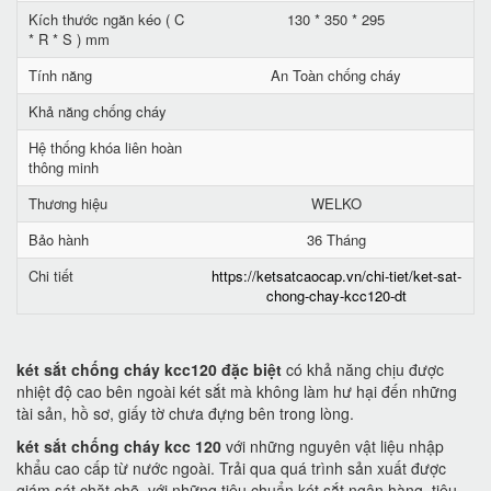
Kích thước ngăn kéo ( C
130 * 350 * 295
* R * S ) mm
Tính năng
An Toàn chống cháy
Khả năng chống cháy
Hệ thống khóa liên hoàn
thông minh
Thương hiệu
WELKO
Bảo hành
36 Tháng
Chi tiết
https://ketsatcaocap.vn/chi-tiet/ket-sat-
chong-chay-kcc120-dt
két sắt chống cháy kcc120 đặc biệt
có khả năng chịu được
nhiệt độ cao bên ngoài két sắt mà không làm hư hại đến những
tài sản, hồ sơ, giấy tờ chưa đựng bên trong lòng.
két sắt chống cháy kcc 120
với những nguyên vật liệu nhập
khẩu cao cấp từ nước ngoài. Trải qua quá trình sản xuất được
giám sát chặt chẽ, với những tiêu chuẩn két sắt ngân hàng, tiêu