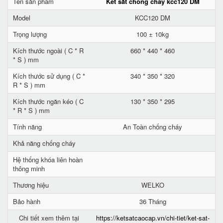
Tên sản phẩm
Két sắt chống cháy kcc120 DM
Model
KCC120 DM
Trọng lượng
100 ± 10kg
Kích thước ngoài ( C * R
660 * 440 * 460
* S ) mm
Kích thước sử dụng ( C *
340 * 350 * 320
R * S ) mm
Kích thước ngăn kéo ( C
130 * 350 * 295
* R * S ) mm
Tính năng
An Toàn chống cháy
Khả năng chống cháy
Hệ thống khóa liên hoàn
thông minh
Thương hiệu
WELKO
Bảo hành
36 Tháng
Chi tiết xem thêm tại
https://ketsatcaocap.vn/chi-tiet/ket-sat-