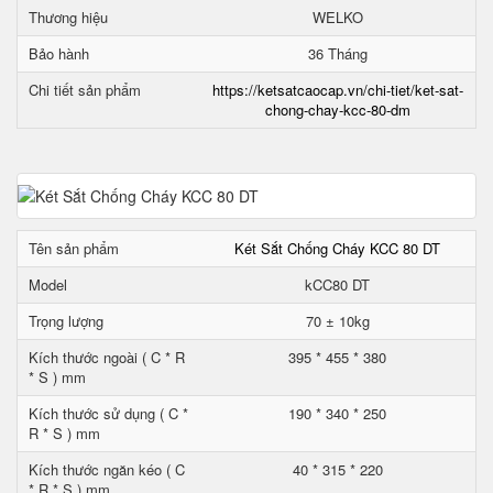
Thương hiệu
WELKO
Bảo hành
36 Tháng
Chi tiết sản phẩm
https://ketsatcaocap.vn/chi-tiet/ket-sat-
chong-chay-kcc-80-dm
Tên sản phẩm
Két Sắt Chống Cháy KCC 80 DT
Model
kCC80 DT
Trọng lượng
70 ± 10kg
Kích thước ngoài ( C * R
395 * 455 * 380
* S ) mm
Kích thước sử dụng ( C *
190 * 340 * 250
R * S ) mm
Kích thước ngăn kéo ( C
40 * 315 * 220
* R * S ) mm