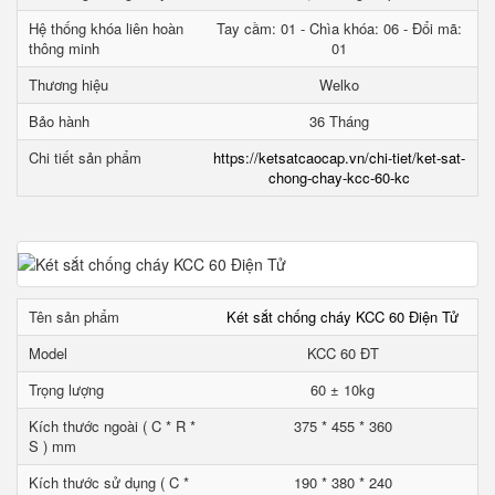
Hệ thống khóa liên hoàn
Tay cầm: 01 - Chìa khóa: 06 - Đổi mã:
thông minh
01
Thương hiệu
Welko
Bảo hành
36 Tháng
Chi tiết sản phẩm
https://ketsatcaocap.vn/chi-tiet/ket-sat-
chong-chay-kcc-60-kc
Tên sản phẩm
Két sắt chống cháy KCC 60 Điện Tử
Model
KCC 60 ĐT
Trọng lượng
60 ± 10kg
Kích thước ngoài ( C * R *
375 * 455 * 360
S ) mm
Kích thước sử dụng ( C *
190 * 380 * 240