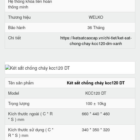
Hệ thống khóa liên hoàn
thông minh
Thương hiệu
WELKO
Bảo hành
36 Tháng
Chi tiết
https://ketsatcaocap.vn/chi-tiet/ket-sat-
chong-chay-kcc120-dm-xanh
Tên sản phẩm
Két sắt chống cháy kcc120 DT
Model
KCC120 DT
Trọng lượng
100 ± 10kg
Kích thước ngoài ( C * R
660 * 440 * 460
* S ) mm
Kích thước sử dụng ( C *
340 * 350 * 320
R * S ) mm