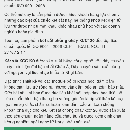
chuẩn ISO 9001-2008.
Có thể nói đây là sản phẩm được nhiều khách hàng lựa chọn vì
những đặc biệt của chiếc két sắt này. hệ thống khóa két điện tử
lữu trữ được nhiều mật khẩu khác nhau phù hợp với các doanh
nghiệp hoặc gia đình.
Toàn bộ sản phẩm
két sắt chống cháy KCC120
đều đạt tiêu
chuẩn quốc tế ISO 9001 - 2008 CERTIFICATE NO.: HT
2776.12.17
Két sắt KCC120
được sản xuất bằng công nghệ trên dây chuyền
máy móc hiện đại bậc nhất Châu Á, Dây chuyền sản xuất cùng
với nguyên vật liệu nhập khẩu từ Nhật bản.
Đặc tính: Thiết kế với các module bố trí khoa học, đảm bảm
không gian lưu trữ rộng rãi nhưng vẫn đảm bảo an toàn bảo mật.
Cửa két sắt két bạc được đúc liền khối bởi thép dày theo thiết kế
tiêu chuẩn hình bậc thang bo vuông góc ăn khớp với thân két bạc.
tạo nên sự chắc chắn và hoàn toàn đảm bảo an toàn chống
khoan phá đục cho két. Két sắt chống cháy kcc120 được sản xuất
theo tiêu chuẩn ngân hàng của châu âu và được kiểm định chất
lượng nghiêm ngặt ngay từ trong khâu sản xuất