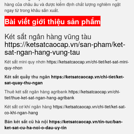
hàng của châu âu và được kiểm định chất lượng nghiêm ngặt
ngay từ trong khâu sản xuất.
Bài viết giới thiệu sản phẩm
Két sắt ngân hàng vũng tàu
https://ketsatcaocap.vn/san-pham/ket-
sat-ngan-hang-vung-tau
Két sắt mini quy nhơn
https://ketsatcaocap.vn/chi-tiet/ket-sat-mini-
quy-nhon
Két sắt quầy thu ngân
https://ketsatcaocap.vn/chi-tiet/ket-
sat-quay-thu-ngan
Thuê két sắt ngân hàng agribank
https://ketsatcaocap.vn/chi-
tiet/thue-ket-sat-ngan-hang-agribank
Két sắt cơ khí ngân hàng
https://ketsatcaocap.vn/chi-tiet/ket-sat-
co-khi-ngan-hang
Bán két sắt cũ hà nội
https://ketsatcaocap.vn/tin-tuc/ban-
ket-sat-cu-ha-noi-o-dau-uy-tin