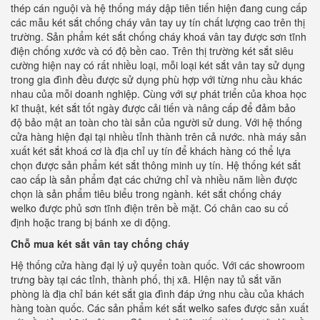
thép cán nguội và hệ thống máy dập tiên tiến hiện đang cung cấp
các mẫu két sắt chống cháy vân tay uy tín chất lượng cao trên thị
trường. Sản phẩm két sắt chống cháy khoá vân tay được sơn tĩnh
điện chống xước và có độ bền cao. Trên thị trường két sắt siêu
cường hiện nay có rất nhiều loại, mỗi loại két sắt vân tay sử dụng
trong gia đình đều được sử dụng phù hợp với từng nhu cầu khác
nhau của mỗi doanh nghiệp. Cùng với sự phát triển của khoa học
kĩ thuật, két sắt tốt ngày được cải tiến và nâng cấp để đảm bảo
độ bảo mật an toàn cho tài sản của người sử dung. Với hệ thống
cửa hàng hiện đại tại nhiều tỉnh thành trên cả nước. nhà máy sản
xuất két sắt khoá cơ là địa chỉ uy tín để khách hàng có thể lựa
chọn được sản phẩm két sắt thông minh uy tín. Hệ thống két sắt
cao cấp là sản phẩm đạt các chứng chỉ và nhiều năm liền được
chọn là sản phẩm tiêu biểu trong ngành. két sắt chống cháy
welko được phủ sơn tĩnh điện trên bề mặt. Có chân cao su cố
định hoặc trang bị bánh xe di động.
Chỗ mua két sắt vân tay chống cháy
Hệ thống cửa hàng đại lý uỷ quyển toàn quốc. Với các showroom
trưng bày tại các tỉnh, thành phố, thị xã. HIện nay tủ sắt văn
phòng là địa chỉ bán két sắt gia đình đáp ứng nhu cầu của khách
hàng toàn quốc. Các sản phẩm két sắt welko safes được sản xuất