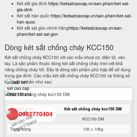
Két sắt gia đình
https://ketsatcaocap.vn/san-pham/ket-sat-
gia-dinh
Két sắt hàn quốc
https://ketsatcaocap.vn/san-pham/ket-sat-
han-quoc
Két sắt sài gòn chính hãng
https://ketsatcaocap.vn/san-
pham/ket-sat-sai-gon
Dòng két sắt chống cháy KCC150
Két sắt chống cháy KCC150 với các mẫu khoá cơ, điện tử, vân
tay. Là sản phẩm thuộc dòng két sắt chống cháy mini với khả
năng chống cháy tốt. Đây là dòng sản phẩm phù hợp để sử dụng
trong gia đình. Các mẫu két sắt chống cháy KCC150 và thông số
kỹ thuật cơ bản như sau:
Tên sản phẩm
Két sắt chống cháy kcc150 DM
0982770404
Model
KCC150 DM
Trọng lượng
130 ± 10kg
back