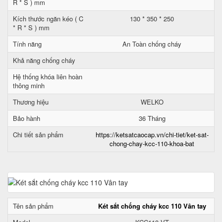
R * S ) mm
Kích thước ngăn kéo ( C
130 * 350 * 250
* R * S ) mm
Tính năng
An Toàn chống cháy
Khả năng chống cháy
Hệ thống khóa liên hoàn
thông minh
Thương hiệu
WELKO
Bảo hành
36 Tháng
Chi tiết sản phẩm
https://ketsatcaocap.vn/chi-tiet/ket-sat-
chong-chay-kcc-110-khoa-bat
Tên sản phẩm
Két sắt chống cháy kcc 110 Vân tay