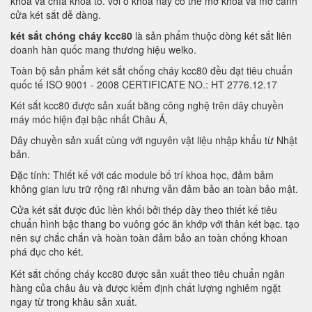
khóa và chìa khóa to. với ổ khóa này có thể mở khóa và mở cánh
cửa két sắt dễ dàng.
két sắt chóng cháy kcc80
là sản phẩm thuộc dòng két sắt liên
doanh hàn quốc mang thương hiệu welko.
Toàn bộ sản phẩm két sắt chống cháy kcc80 đều đạt tiêu chuẩn
quốc tế ISO 9001 - 2008 CERTIFICATE NO.: HT 2776.12.17
Két sắt kcc80 được sản xuất bằng công nghệ trên dây chuyền
máy móc hiện đại bậc nhất Châu Á,
Dây chuyền sản xuất cùng với nguyên vật liệu nhập khẩu từ Nhật
bản.
Đặc tính: Thiết kế với các module bố trí khoa học, đảm bảm
không gian lưu trữ rộng rãi nhưng vẫn đảm bảo an toàn bảo mật.
Cửa két sắt được đúc liền khối bởi thép dày theo thiết kế tiêu
chuẩn hình bậc thang bo vuông góc ăn khớp với thân két bạc. tạo
nên sự chắc chắn và hoàn toàn đảm bảo an toàn chống khoan
phá đục cho két.
Két sắt chống cháy kcc80 được sản xuất theo tiêu chuẩn ngân
hàng của châu âu và được kiểm định chất lượng nghiêm ngặt
ngay từ trong khâu sản xuất.