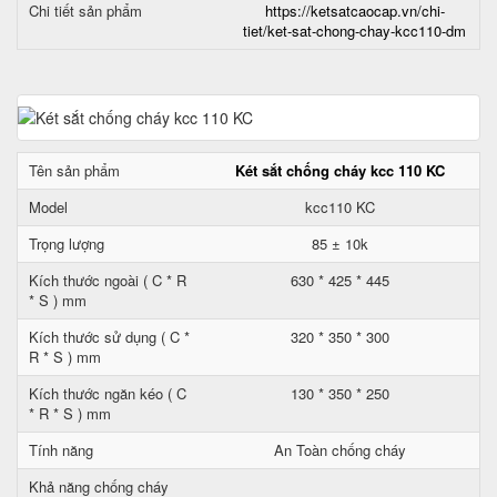
Chi tiết sản phẩm
https://ketsatcaocap.vn/chi-
tiet/ket-sat-chong-chay-kcc110-dm
Tên sản phẩm
Két sắt chống cháy kcc 110 KC
Model
kcc110 KC
Trọng lượng
85 ± 10k
Kích thước ngoài ( C * R
630 * 425 * 445
* S ) mm
Kích thước sử dụng ( C *
320 * 350 * 300
R * S ) mm
Kích thước ngăn kéo ( C
130 * 350 * 250
* R * S ) mm
Tính năng
An Toàn chống cháy
Khả năng chống cháy