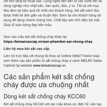
với nền tảng kỹ thuật cao. Công nghệ tiên tiến từ các nước lớn về
công nghiệp như nhật bản, hàn quốc, đức, ý vv. Tất cả với mục
tiêu đem lại hiệu quả tốt nhất cho khách hàng. két sắt cánh đúc
được thiết kế đơn giản và thuận tiện. Đem lại cho khách hàng sử
dụng dễ dàng nhanh chóng hơn. Chất liệu sơn tĩnh điện bề mặt.
Giúp tủ luôn bóng đẹp bền mầu.
Xem các mẫu két sắt chống cháy khác tại:
https://ketsatcaocap.vn/san-pham/ket-sat-chong-chay
Liên hệ mua két sắt cao cấp
Liên hệ trực tiếp với chúng tôi theo số hotline 0982770404 hoặc
xem thêm các sản phẩm tủ sắt chống cháy 4 cánh WELKO Safes
Cabinet tại website
www.ketsatcaocap.vn
.
Các sản phẩm két sắt chống
cháy được ưa chuộng nhất
Dòng két sắt chống cháy KCC60
Két sắt chống cháy KCC60 với các mẫu khoá cơ, điện tử, vân tay.