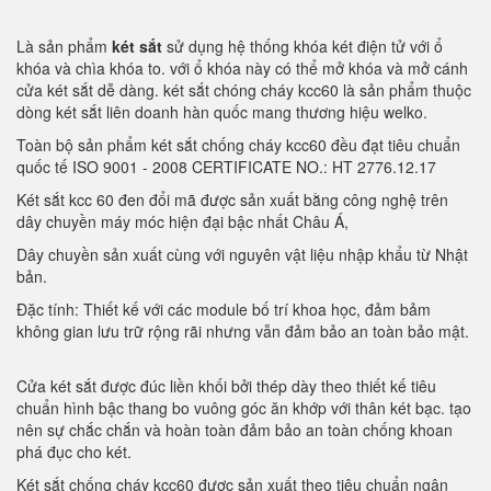
Là sản phẩm
két sắt
sử dụng hệ thống khóa két điện tử với ổ
khóa và chìa khóa to. với ổ khóa này có thể mở khóa và mở cánh
cửa két sắt dễ dàng. két sắt chóng cháy kcc60 là sản phẩm thuộc
dòng két sắt liên doanh hàn quốc mang thương hiệu welko.
Toàn bộ sản phẩm két sắt chống cháy kcc60 đều đạt tiêu chuẩn
quốc tế ISO 9001 - 2008 CERTIFICATE NO.: HT 2776.12.17
Két sắt kcc 60 đen đổi mã được sản xuất bằng công nghệ trên
dây chuyền máy móc hiện đại bậc nhất Châu Á,
Dây chuyền sản xuất cùng với nguyên vật liệu nhập khẩu từ Nhật
bản.
Đặc tính: Thiết kế với các module bố trí khoa học, đảm bảm
không gian lưu trữ rộng rãi nhưng vẫn đảm bảo an toàn bảo mật.
Cửa két sắt được đúc liền khối bởi thép dày theo thiết kế tiêu
chuẩn hình bậc thang bo vuông góc ăn khớp với thân két bạc. tạo
nên sự chắc chắn và hoàn toàn đảm bảo an toàn chống khoan
phá đục cho két.
Két sắt chống cháy kcc60 được sản xuất theo tiêu chuẩn ngân