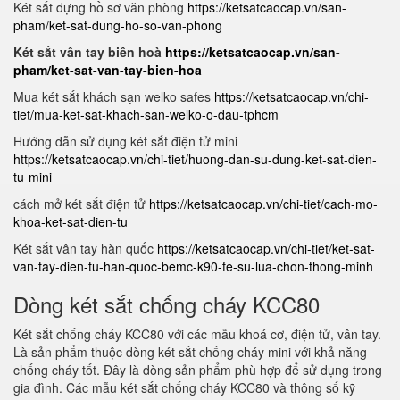
Két sắt đựng hồ sơ văn phòng
https://ketsatcaocap.vn/san-
pham/ket-sat-dung-ho-so-van-phong
Két sắt vân tay biên hoà
https://ketsatcaocap.vn/san-
pham/ket-sat-van-tay-bien-hoa
Mua két sắt khách sạn welko safes
https://ketsatcaocap.vn/chi-
tiet/mua-ket-sat-khach-san-welko-o-dau-tphcm
Hướng dẫn sử dụng két sắt điện tử mini
https://ketsatcaocap.vn/chi-tiet/huong-dan-su-dung-ket-sat-dien-
tu-mini
cách mở két sắt điện tử
https://ketsatcaocap.vn/chi-tiet/cach-mo-
khoa-ket-sat-dien-tu
Két sắt vân tay hàn quốc
https://ketsatcaocap.vn/chi-tiet/ket-sat-
van-tay-dien-tu-han-quoc-bemc-k90-fe-su-lua-chon-thong-minh
Dòng két sắt chống cháy KCC80
Két sắt chống cháy KCC80 với các mẫu khoá cơ, điện tử, vân tay.
Là sản phẩm thuộc dòng két sắt chống cháy mini với khả năng
chống cháy tốt. Đây là dòng sản phẩm phù hợp để sử dụng trong
gia đình. Các mẫu két sắt chống cháy KCC80 và thông số kỹ