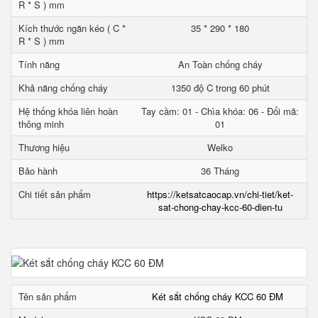
R * S ) mm
Kích thước ngăn kéo ( C *
35 * 290 * 180
R * S ) mm
Tính năng
An Toàn chống cháy
Khả năng chống cháy
1350 độ C trong 60 phút
Hệ thống khóa liên hoàn
Tay cầm: 01 - Chìa khóa: 06 - Đổi mã:
thông minh
01
Thương hiệu
Welko
Bảo hành
36 Tháng
Chi tiết sản phẩm
https://ketsatcaocap.vn/chi-tiet/ket-
sat-chong-chay-kcc-60-dien-tu
Tên sản phẩm
Két sắt chống cháy KCC 60 ĐM