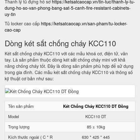
Thanh lý tủ đựng hồ sơ
https://ketsatcaocap.vn/tin-tuc/thanh-ly-tu-
dung-ho-so-van-phong-bang-sat-5-canh-fire-resistant-cabinets-
uy-tin
Tủ locker cao cấp
https://ketsatcaocap.vn/san-pham/tu-locker-
cao-cap
Dòng két sắt chống cháy KCC110
Két sắt chống cháy KCC110 với các mẫu khoá cơ, điện tử, vân
tay. Là sản phẩm thuộc dòng két sắt chống cháy mini với khả
năng chống cháy tốt. Đây là dòng sản phẩm phù hợp để sử dụng
trong gia đình. Các mẫu két sắt chống cháy KCC110 và thông số
kỹ thuật cơ bản như sau:
Tên sản phẩm
Két Chống Cháy KCC110 DT Đồng
Model
KCC110 DT
Trọng lượng
85 ± 10kg
Kích thước ngoài ( C * R
630 * 425 * 445