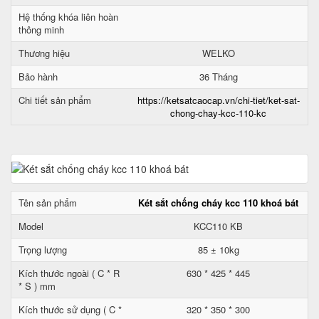
Hệ thống khóa liên hoàn
thông minh
Thương hiệu
WELKO
Bảo hành
36 Tháng
Chi tiết sản phẩm
https://ketsatcaocap.vn/chi-tiet/ket-sat-
chong-chay-kcc-110-kc
Tên sản phẩm
Két sắt chống cháy kcc 110 khoá bát
Model
KCC110 KB
Trọng lượng
85 ± 10kg
Kích thước ngoài ( C * R
630 * 425 * 445
* S ) mm
Kích thước sử dụng ( C *
320 * 350 * 300