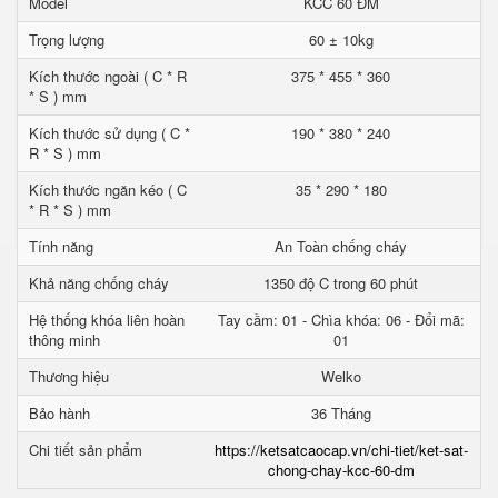
Model
KCC 60 ĐM
Trọng lượng
60 ± 10kg
Kích thước ngoài ( C * R
375 * 455 * 360
* S ) mm
Kích thước sử dụng ( C *
190 * 380 * 240
R * S ) mm
Kích thước ngăn kéo ( C
35 * 290 * 180
* R * S ) mm
Tính năng
An Toàn chống cháy
Khả năng chống cháy
1350 độ C trong 60 phút
Hệ thống khóa liên hoàn
Tay cầm: 01 - Chìa khóa: 06 - Đổi mã:
thông minh
01
Thương hiệu
Welko
Bảo hành
36 Tháng
Chi tiết sản phẩm
https://ketsatcaocap.vn/chi-tiet/ket-sat-
chong-chay-kcc-60-dm