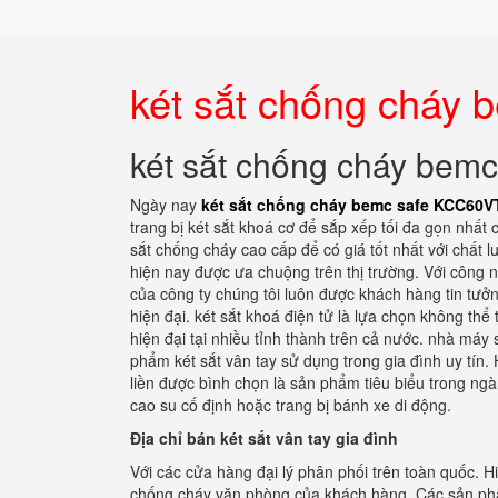
két sắt chống cháy
két sắt chống cháy bem
Ngày nay
két sắt chống cháy bemc safe KCC60V
trang bị két sắt khoá cơ để sắp xếp tối đa gọn nhất c
sắt chống cháy cao cấp để có giá tốt nhất với chấ
hiện nay được ưa chuộng trên thị trường. Với công 
của công ty chúng tôi luôn được khách hàng tin tưở
hiện đại. két sắt khoá điện tử là lựa chọn không thể
hiện đại tại nhiều tỉnh thành trên cả nước. nhà máy 
phẩm két sắt vân tay sử dụng trong gia đình uy tín.
liền được bình chọn là sản phẩm tiêu biểu trong ng
cao su cố định hoặc trang bị bánh xe di động.
Địa chỉ bán két sắt vân tay gia đình
Với các cửa hàng đại lý phân phối trên toàn quốc. H
chống cháy văn phòng của khách hàng. Các sản phẩ