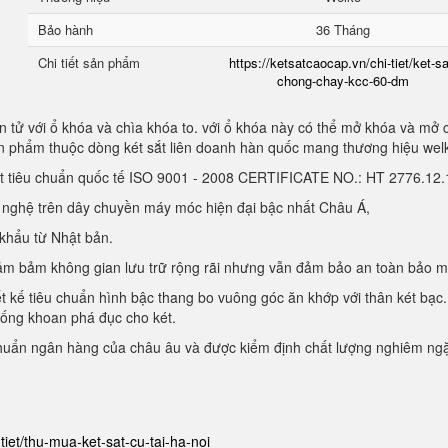
Bảo hành
36 Tháng
Chi tiết sản phẩm
https://ketsatcaocap.vn/chi-tiet/ket-sa
chong-chay-kcc-60-dm
 tử với ổ khóa và chìa khóa to. với ổ khóa này có thể mở khóa và mở 
sản phẩm thuộc dòng két sắt liên doanh hàn quốc mang thương hiệu we
ạt tiêu chuẩn quốc tế ISO 9001 - 2008 CERTIFICATE NO.: HT 2776.1
g nghệ trên dây chuyền máy móc hiện đại bậc nhất Châu Á,
 khẩu từ Nhật bản.
, đảm bảm không gian lưu trữ rộng rãi nhưng vẫn đảm bảo an toàn bảo 
ết kế tiêu chuẩn hình bậc thang bo vuông góc ăn khớp với thân két bạc.
hống khoan phá đục cho két.
chuẩn ngân hàng của châu âu và được kiểm định chất lượng nghiêm ng
-tiet/thu-mua-ket-sat-cu-tai-ha-noi