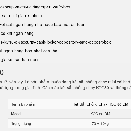
tcaocap.vn/chi-tiet/fingerprint-safe-box
et-sat-mini-gia-re-tphcm
et/ket-sat-ngan-hang-nha-nuoc-bao-mat-an-toan
at-co-khi-ngan-hang
fes-lx710-dk-security-cash-locker-depository-safe-deposit-box
-sat-ngan-hang-hoa-phat-can-tho
o-gia-ket-sat-han-quoc
80
 tử, vân tay. Là sản phẩm thuộc dòng két sắt chống cháy mini với khả
ử dụng trong gia đình. Các mẫu két sắt chống cháy KCC80 và thông s
Tên sản phẩm
Két Sắt Chống Cháy KCC 80 DM
Model
KCC 80 DM
Trọng lượng
70 ± 10kg