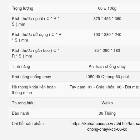
Trọng lượng
60 ± 10kg
Kích thước ngoài ( C * R *
375 * 455 * 360
S ) mm
Kích thước sử dụng ( C * R
190 * 380 * 240
* S ) mm
Kích thước ngăn kéo ( C *
35 * 290 * 180
R * S ) mm
Tính năng
An Toàn chống cháy
Khả năng chống cháy
1350 độ C trong 60 phút
Hệ thống khóa liên hoàn
Tay cầm: 01 - Chìa khóa: 06 - Đổi mã:
thông minh
Thương hiệu
Welko
Bảo hành
36 Tháng
Chi tiết sản phẩm
https://ketsatcaocap.vn/chi-tiet/ket-sa
chong-chay-kcc-60-kc