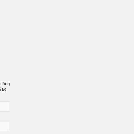
 năng
ố kỹ