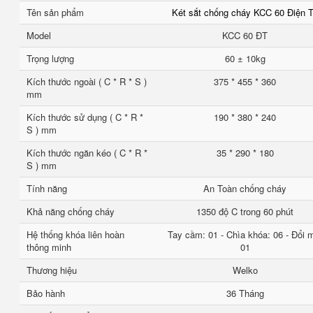
Tên sản phẩm
Két sắt chống cháy KCC 60 Điện 
Model
KCC 60 ĐT
Trọng lượng
60 ± 10kg
Kích thước ngoài ( C * R * S )
375 * 455 * 360
mm
Kích thước sử dụng ( C * R *
190 * 380 * 240
S ) mm
Kích thước ngăn kéo ( C * R *
35 * 290 * 180
S ) mm
Tính năng
An Toàn chống cháy
Khả năng chống cháy
1350 độ C trong 60 phút
Hệ thống khóa liên hoàn
Tay cầm: 01 - Chìa khóa: 06 - Đổi 
thông minh
01
Thương hiệu
Welko
Bảo hành
36 Tháng