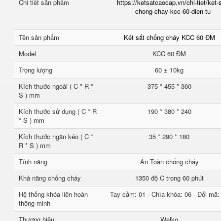
Chi tiết sản phẩm
https://ketsatcaocap.vn/chi-tiet/ket-
chong-chay-kcc-60-dien-tu
Tên sản phẩm
Két sắt chống cháy KCC 60 ĐM
Model
KCC 60 ĐM
Trọng lượng
60 ± 10kg
Kích thước ngoài ( C * R *
375 * 455 * 360
S ) mm
Kích thước sử dụng ( C * R
190 * 380 * 240
* S ) mm
Kích thước ngăn kéo ( C *
35 * 290 * 180
R * S ) mm
Tính năng
An Toàn chống cháy
Khả năng chống cháy
1350 độ C trong 60 phút
Hệ thống khóa liên hoàn
Tay cầm: 01 - Chìa khóa: 06 - Đổi mã:
thông minh
Thương hiệu
Welko