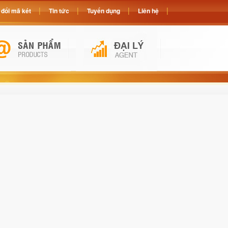
đổi mã két
Tin tức
Tuyển dụng
Liên hệ