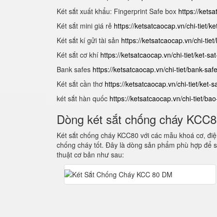
Két sắt xuất khẩu: Fingerprint Safe box
https://ketsa
Két sắt mini giá rẻ
https://ketsatcaocap.vn/chi-tiet/k
Két sắt kí gửi tài sản
https://ketsatcaocap.vn/chi-ti
Két sắt cơ khí
https://ketsatcaocap.vn/chi-tiet/ket-s
Bank safes
https://ketsatcaocap.vn/chi-tiet/bank-sa
Két sắt cần thơ
https://ketsatcaocap.vn/chi-tiet/ket
két sắt hàn quốc
https://ketsatcaocap.vn/chi-tiet/ba
Dòng két sắt chống cháy KCC
Két sắt chống cháy KCC80 với các mẫu khoá cơ, điện
chống cháy tốt. Đây là dòng sản phẩm phù hợp để s
thuật cơ bản như sau: