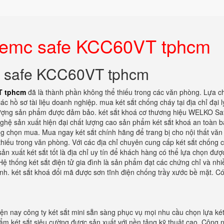
 bemc safe KCC60VT tphcm
c safe KCC60VT tphcm
T tphcm
đã là thành phần không thể thiếu trong các văn phòng. Lựa c
ác hồ sơ tài liệu doanh nghiệp. mua két sắt chống cháy tại địa chỉ đại l
t lượng sản phẩm được đảm bảo. két sắt khoá cơ thương hiệu WELKO S
nghệ sản xuất hiện đại chất lượng cao sản phẩm két sắt khoá an toàn 
ng chọn mua. Mua ngay két sắt chính hãng để trang bị cho nội thất vă
 thiếu trong văn phòng. Với các địa chỉ chuyên cung cấp két sắt chống 
sản xuất két sắt tốt là địa chỉ uy tín để khách hàng có thể lựa chọn đượ
 Hệ thống két sắt điện tử gia đình là sản phẩm đạt các chứng chỉ và nh
ành. két sắt khoá đổi mã được sơn tĩnh điện chống trầy xước bề mặt. C
iện nay công ty két sắt mini sẵn sàng phục vụ mọi nhu cầu chọn lựa két
m két sắt siêu cường được sản xuất với nền tảng kỹ thuật cao. Công 