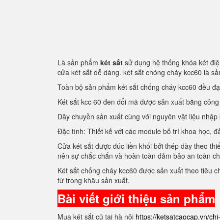
Là sản phẩm
két sắt
sử dụng hệ thống khóa két điện
cửa két sắt dễ dàng. két sắt chóng cháy kcc60 là 
Toàn bộ sản phẩm két sắt chống cháy kcc60 đều đ
Két sắt kcc 60 đen đổi mã được sản xuất bằng côn
Dây chuyền sản xuất cùng với nguyên vật liệu nhập
Đặc tính: Thiết kế với các module bố trí khoa học
Cửa két sắt được đúc liền khối bởi thép dày theo thi
nên sự chắc chắn và hoàn toàn đảm bảo an toàn c
Két sắt chống cháy kcc60 được sản xuất theo tiêu 
từ trong khâu sản xuất.
Bài viết giới thiệu sản phẩm
Mua két sắt cũ tại hà nội
https://ketsatcaocap.vn/chi