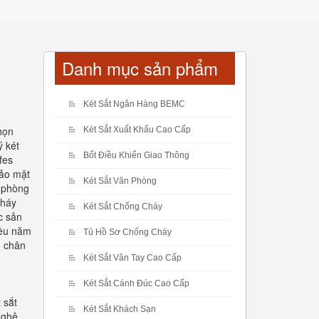
Danh mục sản phẩm
Két Sắt Ngân Hàng BEMC
họn
Két Sắt Xuất Khẩu Cao Cấp
ý két
Bốt Điều Khiển Giao Thông
afes
bảo mật
Két Sắt Văn Phòng
n phòng
cháy
Két Sắt Chống Cháy
c sản
iều năm
Tủ Hồ Sơ Chống Cháy
ó chân
Két Sắt Vân Tay Cao Cấp
Két Sắt Cánh Đúc Cao Cấp
 sắt
Két Sắt Khách Sạn
nghệ