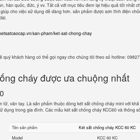
n, hàn quốc, đức, ý vv. Tất cả với mục tiêu đem lại hiệu quả tốt nhất c
n, giúp cho việc sử dụng dễ dàng hơn. sản phẩm được sơn tĩnh điện chố
dài.
//ketsatcaocap.vn/san-pham/ket-sat-chong-chay
 rẻ quý khách hàng có thể gọi ngay cho chúng tôi theo số hotline: 098
hống cháy được ưa chuộng nhất
60
 tử, vân tay. Là sản phẩm thuộc dòng két sắt chống cháy mini với khả
ử dụng trong gia đình. Các mẫu két sắt chống cháy KCC60 và thông s
Tên sản phẩm
Két sắt chống cháy KCC 60 KC
Model
KCC 60 KC