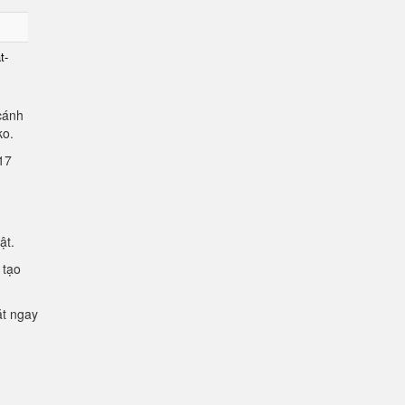
t-
cánh
lko.
2.17
mật.
 tạo
ặt ngay