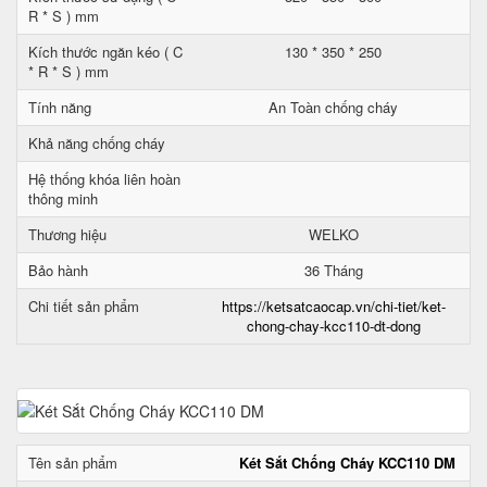
R * S ) mm
Kích thước ngăn kéo ( C
130 * 350 * 250
* R * S ) mm
Tính năng
An Toàn chống cháy
Khả năng chống cháy
Hệ thống khóa liên hoàn
thông minh
Thương hiệu
WELKO
Bảo hành
36 Tháng
Chi tiết sản phẩm
https://ketsatcaocap.vn/chi-tiet/ket-
chong-chay-kcc110-dt-dong
Tên sản phẩm
Két Sắt Chống Cháy KCC110 DM