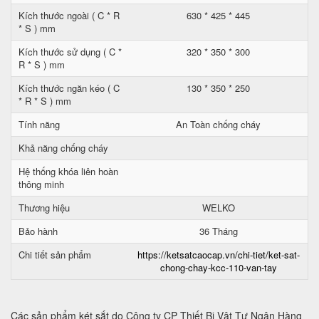
Kích thước ngoài ( C * R
630 * 425 * 445
* S ) mm
Kích thước sử dụng ( C *
320 * 350 * 300
R * S ) mm
Kích thước ngăn kéo ( C
130 * 350 * 250
* R * S ) mm
Tính năng
An Toàn chống cháy
Khả năng chống cháy
Hệ thống khóa liên hoàn
thông minh
Thương hiệu
WELKO
Bảo hành
36 Tháng
Chi tiết sản phẩm
https://ketsatcaocap.vn/chi-tiet/ket-sat-
chong-chay-kcc-110-van-tay
Các sản phẩm két sắt do Công ty CP Thiết Bị Vật Tư Ngân Hàng