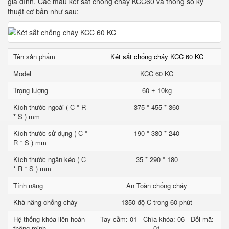
gia đình. Các mẫu két sắt chống cháy KCC60 và thông số kỹ
thuật cơ bản như sau:
Tên sản phẩm
Két sắt chống cháy KCC 60 KC
Model
KCC 60 KC
Trọng lượng
60 ± 10kg
Kích thước ngoài ( C * R
375 * 455 * 360
* S ) mm
Kích thước sử dụng ( C *
190 * 380 * 240
R * S ) mm
Kích thước ngăn kéo ( C
35 * 290 * 180
* R * S ) mm
Tính năng
An Toàn chống cháy
Khả năng chống cháy
1350 độ C trong 60 phút
Hệ thống khóa liên hoàn
Tay cầm: 01 - Chìa khóa: 06 - Đổi mã:
thông minh
01