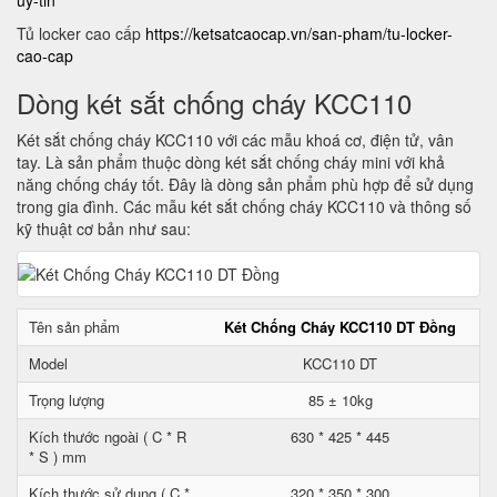
uy-tin
Tủ locker cao cấp
https://ketsatcaocap.vn/san-pham/tu-locker-
cao-cap
Dòng két sắt chống cháy KCC110
Két sắt chống cháy KCC110 với các mẫu khoá cơ, điện tử, vân
tay. Là sản phẩm thuộc dòng két sắt chống cháy mini với khả
năng chống cháy tốt. Đây là dòng sản phẩm phù hợp để sử dụng
trong gia đình. Các mẫu két sắt chống cháy KCC110 và thông số
kỹ thuật cơ bản như sau:
Tên sản phẩm
Két Chống Cháy KCC110 DT Đồng
Model
KCC110 DT
Trọng lượng
85 ± 10kg
Kích thước ngoài ( C * R
630 * 425 * 445
* S ) mm
Kích thước sử dụng ( C *
320 * 350 * 300