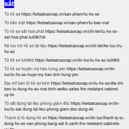
sắt
Tủ hồ sơ
https://ketsatcaocap.vn/san-pham/tu-ho-so
Tủ bảo mật
https://ketsatcaocap.vn/san-pham/tu-bao-mat
Tủ hồ sơ sắt hoà phát
https://ketsatcaocap.vn/chi-tiet/tu-ho-so-
sat-hoa-phat-tu09k7ck
Kệ lưu trữ hồ sơ tài liệu
https://ketsatcaocap.vn/chi-tiet/ke-luu-tru-
ho-so
Tủ hồ sơ tu09k5
https://ketsatcaocap.vn/tin-tuc/tu-ho-so-tu09k5
Tủ hồ sơ huyện mỹ hào hưng yên
https://ketsatcaocap.vn/tin-
tuc/tu-ho-so-huye-my-hao-tinh-hung-yen
Địa chỉ bán tủ hồ sơ kính
https://ketsatcaocap.vn/tu-ho-so/dia-chi-
ban-tu-dung-ho-so-mat-kinh-welko-safes-fire-resistant-cabinet-
uy-tin
Tủ sắt đựng tài liệu phòng giám đốc
https://ketsatcaocap.vn/tin-
tuc/tu-sat-dung-tai-lieu-phong-giam-doc-dung-do
Thanh lý tủ đựng hồ sơ
https://ketsatcaocap.vn/tin-tuc/thanh-ly-tu-
dung-ho-so-van-phong-bang-sat-5-canh-fire-resistant-cabinets-