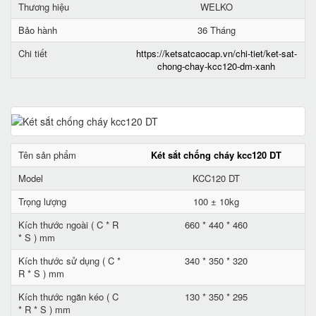
Thương hiệu
WELKO
Bảo hành
36 Tháng
Chi tiết
https://ketsatcaocap.vn/chi-tiet/ket-sat-
chong-chay-kcc120-dm-xanh
Tên sản phẩm
Két sắt chống cháy kcc120 DT
Model
KCC120 DT
Trọng lượng
100 ± 10kg
Kích thước ngoài ( C * R
660 * 440 * 460
* S ) mm
Kích thước sử dụng ( C *
340 * 350 * 320
R * S ) mm
Kích thước ngăn kéo ( C
130 * 350 * 295
* R * S ) mm