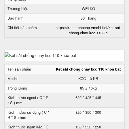
Thương hiệu
WELKO
Bảo hành
36 Tháng
Chi tiết sản phẩm
https://ketsatcaocap.vn/chi-tiet/ket-sat-
chong-chay-kcc-110-kc
Tên sản phẩm
Két sắt chống cháy kcc 110 khoá bát
Model
KCC110 KB
Trọng lượng
85 ± 10kg
Kích thước ngoài ( C * R
630 * 425 * 445
* S ) mm
Kích thước sử dụng ( C *
320 * 350 * 300
R * S ) mm
Kích thước ngăn kéo ( C
130 * 350 * 250