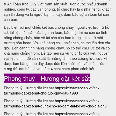
& An Toàn Kho Quỹ Việt Nam sản xuất, luôn được nhiều doanh
nghiệp, công ty, các văn phòng, tổ chức hay là ở nhà riêng, khách
sạn tin dùng và là người bạn tin cậy, đảm bảo sự an toàn tài sản
của bạn.
Đặc biệt, với một chiếc két bạc chống cháy, ngoài việc lưu trữ hồ
sơ, tài liệu, tài sản của bạn an toàn, bảo mật thì nó còn có tính
năng chống cháy, bảo vệ tài sản của bạn trong két sắt ở môi
trường hỏa hoạn. Với khả năng chịu nhiệt cao, có thể lên đến vài
giờ. Bên cạnh tính năng chống cháy, nó có thể chịu lực tốt và có
khả năng chống trộm. Để tạo nên sự vững chắc của két, nguyên
vật liệu chính để sản xuất là những tấm thép cường lực, cửa két
được làm bằng thép dày được đúc liền khối, còn với thép siêu
cứng thì làm bản lề và thêm 4 chốt chìm phần cánh két.
Phong thuỷ - Hướng đặt két sắt
Phong thuỷ: Hướng đặt két sắt
https://ketsatcaocap.vn/tin-
tuc/huong-dat-ket-sat-cho-tuoi-quy-dau-1993
Phong thuỷ: Hướng đặt két sắt
https://ketsatcaocap.vn/tin-
tuc/huong-dat-ket-sat-dung-cho-se-dem-tai-loc-ve-cho-gia-chu
Phong thuỷ: Hướng đặt két sắt
https://ketsatcaocap.vn/tin-