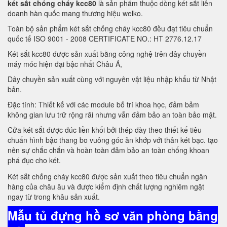
két sắt chóng cháy kcc80
là sản phẩm thuộc dòng két sắt liên
doanh hàn quốc mang thương hiệu welko.
Toàn bộ sản phẩm két sắt chống cháy kcc80 đều đạt tiêu chuẩn
quốc tế ISO 9001 - 2008 CERTIFICATE NO.: HT 2776.12.17
Két sắt kcc80 được sản xuất bằng công nghệ trên dây chuyền
máy móc hiện đại bậc nhất Châu Á,
Dây chuyền sản xuất cùng với nguyên vật liệu nhập khẩu từ Nhật
bản.
Đặc tính: Thiết kế với các module bố trí khoa học, đảm bảm
không gian lưu trữ rộng rãi nhưng vẫn đảm bảo an toàn bảo mật.
Cửa két sắt được đúc liền khối bởi thép dày theo thiết kế tiêu
chuẩn hình bậc thang bo vuông góc ăn khớp với thân két bạc. tạo
nên sự chắc chắn và hoàn toàn đảm bảo an toàn chống khoan
phá đục cho két.
Két sắt chống cháy kcc80 được sản xuất theo tiêu chuẩn ngân
hàng của châu âu và được kiểm định chất lượng nghiêm ngặt
ngay từ trong khâu sản xuất.
Mẫu tủ đựng hồ sơ văn phòng bằng