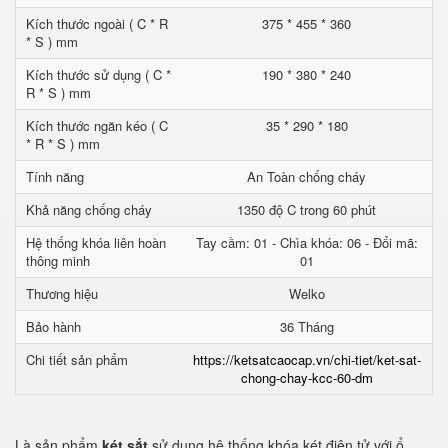
Kích thước ngoài ( C * R
375 * 455 * 360
* S ) mm
Kích thước sử dụng ( C *
190 * 380 * 240
R * S ) mm
Kích thước ngăn kéo ( C
35 * 290 * 180
* R * S ) mm
Tính năng
An Toàn chống cháy
Khả năng chống cháy
1350 độ C trong 60 phút
Hệ thống khóa liên hoàn
Tay cầm: 01 - Chìa khóa: 06 - Đổi mã:
thông minh
01
Thương hiệu
Welko
Bảo hành
36 Tháng
Chi tiết sản phẩm
https://ketsatcaocap.vn/chi-tiet/ket-sat-
chong-chay-kcc-60-dm
Là sản phẩm
két sắt
sử dụng hệ thống khóa két điện tử với ổ