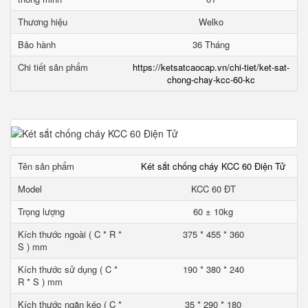
Thương hiệu
Welko
Bảo hành
36 Tháng
Chi tiết sản phẩm
https://ketsatcaocap.vn/chi-tiet/ket-sat-
chong-chay-kcc-60-kc
Tên sản phẩm
Két sắt chống cháy KCC 60 Điện Tử
Model
KCC 60 ĐT
Trọng lượng
60 ± 10kg
Kích thước ngoài ( C * R *
375 * 455 * 360
S ) mm
Kích thước sử dụng ( C *
190 * 380 * 240
R * S ) mm
Kích thước ngăn kéo ( C *
35 * 290 * 180