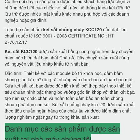
Có thể nói đây là sản phẩm được nhiều khách hàng lựa chọn vì
những đặc biệt của chiếc két sắt này. hệ thống khóa két điện tử
lữu trữ được nhiều mật khẩu khác nhau phù hợp với các doanh
nghiệp hoặc gia đình.
Toàn bộ sản phẩm
két sắt chống cháy KCC120
đều đạt tiêu
chuẩn quốc tế ISO 9001 - 2008 CERTIFICATE NO.: HT
2776.12.17
Két sắt KCC120
được sản xuất bằng công nghệ trên dây chuyền
máy móc hiện đại bậc nhất Châu Á, Dây chuyền sản xuất cùng
với nguyên vật liệu nhập khẩu từ Nhật bản.
Đặc tính: Thiết kế với các module bố trí khoa học, đảm bảm
không gian lưu trữ rộng rãi nhưng vẫn đảm bảo an toàn bảo mật.
Cửa két sắt két bạc được đúc liền khối bởi thép dày theo thiết kế
tiêu chuẩn hình bậc thang bo vuông góc ăn khớp với thân két bạc.
tạo nên sự chắc chắn và hoàn toàn đảm bảo an toàn chống
khoan phá đục cho két. Két sắt chống cháy kcc120 được sản xuất
theo tiêu chuẩn ngân hàng của châu âu và được kiểm định chất
lượng nghiêm ngặt ngay từ trong khâu sản xuất
Danh mục các sản phẩm được sản
xuất tại nhà máy chúng tôi