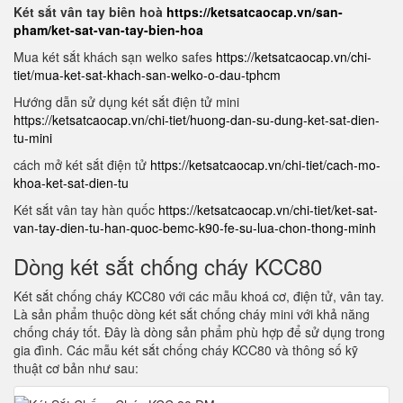
Két sắt vân tay biên hoà
https://ketsatcaocap.vn/san-
pham/ket-sat-van-tay-bien-hoa
Mua két sắt khách sạn welko safes
https://ketsatcaocap.vn/chi-
tiet/mua-ket-sat-khach-san-welko-o-dau-tphcm
Hướng dẫn sử dụng két sắt điện tử mini
https://ketsatcaocap.vn/chi-tiet/huong-dan-su-dung-ket-sat-dien-
tu-mini
cách mở két sắt điện tử
https://ketsatcaocap.vn/chi-tiet/cach-mo-
khoa-ket-sat-dien-tu
Két sắt vân tay hàn quốc
https://ketsatcaocap.vn/chi-tiet/ket-sat-
van-tay-dien-tu-han-quoc-bemc-k90-fe-su-lua-chon-thong-minh
Dòng két sắt chống cháy KCC80
Két sắt chống cháy KCC80 với các mẫu khoá cơ, điện tử, vân tay.
Là sản phẩm thuộc dòng két sắt chống cháy mini với khả năng
chống cháy tốt. Đây là dòng sản phẩm phù hợp để sử dụng trong
gia đình. Các mẫu két sắt chống cháy KCC80 và thông số kỹ
thuật cơ bản như sau: