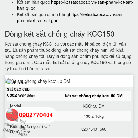
Két sắt hàn quốc
https://ketsatcaocap.vn/san-pham/ket-sat-
han-quoc
Két sắt sài gòn chính hãng
https://ketsatcaocap.vn/san-
pham/ket-sat-sai-gon
Dòng két sắt chống cháy KCC150
Két sắt chống cháy KCC150 với các mẫu khoá cơ, điện tử, vân
tay. Là sản phẩm thuộc dòng két sắt chống cháy mini với khả
năng chống cháy tốt. Đây là dòng sản phẩm phù hợp để sử dụng
trong gia đình. Các mẫu két sắt chống cháy KCC150 và thông số
kỹ thuật cơ bản như sau:
Tên sản phẩm
Két sắt chống cháy kcc150 DM
Model
KCC150 DM
0982770404
Trọng lượng
130 ± 10kg
Kích thước ngoài ( C *
820 *540 *560
R * S ) mm
back