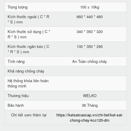
Trọng lượng
100 ± 10kg
Kích thước ngoài ( C * R
660 * 440 * 460
* S ) mm
Kích thước sử dụng ( C *
340 * 350 * 320
R * S ) mm
Kích thước ngăn kéo ( C
130 * 350 * 295
* R * S ) mm
Tính năng
An Toàn chống cháy
Khả năng chống cháy
Hệ thống khóa liên hoàn
thông minh
Thương hiệu
WELKO
Bảo hành
36 Tháng
Chi tiết xem thêm tại
https://ketsatcaocap.vn/chi-tiet/ket-sat-
chong-chay-kcc120-dm