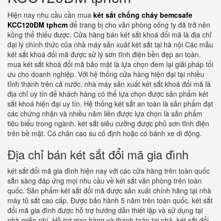
Hiện nay nhu cầu cần mua
két sắt chống cháy bemcsafe
KCC120ĐM tphcm
để trang bị cho văn phòng công ty đã trở nên
kông thể thiếu được. Cửa hàng bán két sắt khoá đổi mã là địa chỉ
đại lý chính thức của nhà máy sản xuât két sắt tại hà nội Các mẫu
két sắt khoá đổi mã được sử lý sơn tĩnh điện bền đẹp an toàn.
mua két sắt khoá đổi mã bảo mật là lựa chọn đem lại giải pháp tối
ưu cho doanh nghiệp. Với hệ thống cửa hàng hiện đại tại nhiều
tỉnh thành trên cả nước. nhà máy sản xuất két sắt khoá đổi mã là
địa chỉ uy tín để khách hàng có thể lựa chọn được sản phẩm két
sắt khoá hiện đại uy tín. Hệ thống két sắt an toàn là sản phẩm đạt
các chứng nhận và nhiều năm liền được lựa chọn là sản phẩm
tiêu biểu trong ngành. két sắt siêu cường được phủ sơn tĩnh điện
trên bề mặt. Có chân cao su cố định hoặc có bánh xe di động.
Địa chỉ bán két sắt đổi mã gia đình
két sắt đổi mã gia đình hiện nay với các cửa hàng trên toàn quốc
sẵn sàng đáp ứng mọi nhu cầu về két sắt văn phòng trên toàn
quốc. Sản phẩm két sắt đổi mã được sản xuất chính hãng tại nhà
máy tủ sắt cao cấp. Được bảo hành 5 năm trên toàn quốc. két sắt
đổi mã gia đình được hỗ trợ hướng dẫn thiết lập và sử dụng tại
nhà miễn phí. Hỗ trợ giao hàng và thanh toán tại nhà. két sắt đổi