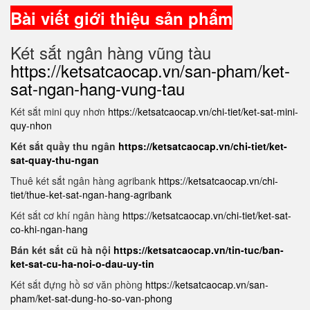
Bài viết giới thiệu sản phẩm
Két sắt ngân hàng vũng tàu
https://ketsatcaocap.vn/san-pham/ket-
sat-ngan-hang-vung-tau
Két sắt mini quy nhơn
https://ketsatcaocap.vn/chi-tiet/ket-sat-mini-
quy-nhon
Két sắt quầy thu ngân
https://ketsatcaocap.vn/chi-tiet/ket-
sat-quay-thu-ngan
Thuê két sắt ngân hàng agribank
https://ketsatcaocap.vn/chi-
tiet/thue-ket-sat-ngan-hang-agribank
Két sắt cơ khí ngân hàng
https://ketsatcaocap.vn/chi-tiet/ket-sat-
co-khi-ngan-hang
Bán két sắt cũ hà nội
https://ketsatcaocap.vn/tin-tuc/ban-
ket-sat-cu-ha-noi-o-dau-uy-tin
Két sắt đựng hồ sơ văn phòng
https://ketsatcaocap.vn/san-
pham/ket-sat-dung-ho-so-van-phong