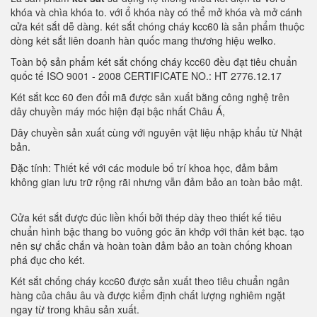
khóa và chìa khóa to. với ổ khóa này có thể mở khóa và mở cánh
cửa két sắt dễ dàng. két sắt chóng cháy kcc60 là sản phẩm thuộc
dòng két sắt liên doanh hàn quốc mang thương hiệu welko.
Toàn bộ sản phẩm két sắt chống cháy kcc60 đều đạt tiêu chuẩn
quốc tế ISO 9001 - 2008 CERTIFICATE NO.: HT 2776.12.17
Két sắt kcc 60 đen đổi mã được sản xuất bằng công nghệ trên
dây chuyền máy móc hiện đại bậc nhất Châu Á,
Dây chuyền sản xuất cùng với nguyên vật liệu nhập khẩu từ Nhật
bản.
Đặc tính: Thiết kế với các module bố trí khoa học, đảm bảm
không gian lưu trữ rộng rãi nhưng vẫn đảm bảo an toàn bảo mật.
Cửa két sắt được đúc liền khối bởi thép dày theo thiết kế tiêu
chuẩn hình bậc thang bo vuông góc ăn khớp với thân két bạc. tạo
nên sự chắc chắn và hoàn toàn đảm bảo an toàn chống khoan
phá đục cho két.
Két sắt chống cháy kcc60 được sản xuất theo tiêu chuẩn ngân
hàng của châu âu và được kiểm định chất lượng nghiêm ngặt
ngay từ trong khâu sản xuất.