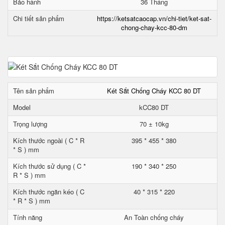
Bảo hành
36 Tháng
Chi tiết sản phẩm
https://ketsatcaocap.vn/chi-tiet/ket-sat-
chong-chay-kcc-80-dm
Tên sản phẩm
Két Sắt Chống Cháy KCC 80 DT
Model
kCC80 DT
Trọng lượng
70 ± 10kg
Kích thước ngoài ( C * R
395 * 455 * 380
* S ) mm
Kích thước sử dụng ( C *
190 * 340 * 250
R * S ) mm
Kích thước ngăn kéo ( C
40 * 315 * 220
* R * S ) mm
Tính năng
An Toàn chống cháy