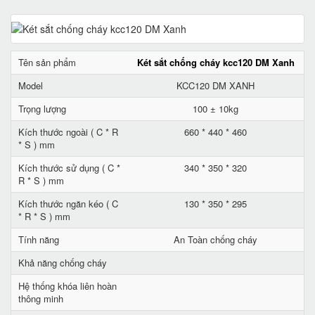
Tên sản phẩm
Két sắt chống cháy kcc120 DM Xanh
Model
KCC120 DM XANH
Trọng lượng
100 ± 10kg
Kích thước ngoài ( C * R
660 * 440 * 460
* S ) mm
Kích thước sử dụng ( C *
340 * 350 * 320
R * S ) mm
Kích thước ngăn kéo ( C
130 * 350 * 295
* R * S ) mm
Tính năng
An Toàn chống cháy
Khả năng chống cháy
Hệ thống khóa liên hoàn
thông minh