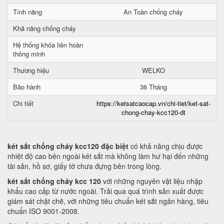
Tính năng
An Toàn chống cháy
Khả năng chống cháy
Hệ thống khóa liên hoàn
thông minh
Thương hiệu
WELKO
Bảo hành
36 Tháng
Chi tiết
https://ketsatcaocap.vn/chi-tiet/ket-sat-
chong-chay-kcc120-dt
két sắt chống cháy kcc120 đặc biệt
có khả năng chịu được
nhiệt độ cao bên ngoài két sắt mà không làm hư hại đến những
tài sản, hồ sơ, giấy tờ chưa đựng bên trong lòng.
két sắt chống cháy kcc 120
với những nguyên vật liệu nhập
khẩu cao cấp từ nước ngoài. Trải qua quá trình sản xuất được
giám sát chặt chẽ, với những tiêu chuẩn két sắt ngân hàng, tiêu
chuẩn ISO 9001-2008.