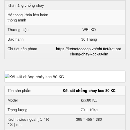
Khả năng chống cháy
Hệ thống khóa liên hoàn
thông minh
Thương hiệu
WELKO
Bảo hành
36 Tháng
Chi tiết sản phẩm
https://ketsatcaocap.vn/chi-tiet/ket-sat-
chong-chay-kcc-80-dm
Tên sản phẩm
Két sắt chống cháy kcc 80 KC
Model
kcc80 KC
Trọng lượng
70 ± 10kg
Kích thước ngoài ( C * R
395 * 455 * 380
* S ) mm