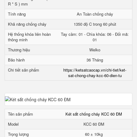
R * S ) mm
Tính năng
An Toàn chống cháy
Khả năng chống cháy
1350 độ C trong 60 phút
Hệ thống khóa liên hoàn
Tay cầm: 01 - Chìa khóa: 06 - Đổi mã:
thông minh
01
Thương hiệu
Welko
Bảo hành
36 Tháng
Chi tiết sản phẩm
https://ketsatcaocap.vn/chi-tiet/ket-
sat-chong-chay-kcc-60-dien-tu
Tên sản phẩm
Két sắt chống cháy KCC 60 ĐM
Model
KCC 60 ĐM
Trọng lượng
60 ± 10kg