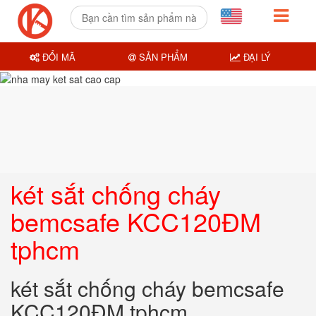
ĐỔI MÃ
SẢN PHẨM
ĐẠI LÝ
két sắt chống cháy
bemcsafe KCC120ĐM
tphcm
két sắt chống cháy bemcsafe
KCC120ĐM tphcm