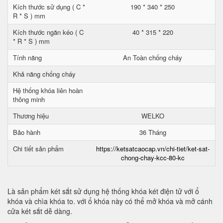
Kích thước sử dụng ( C *
190 * 340 * 250
R * S ) mm
Kích thước ngăn kéo ( C
40 * 315 * 220
* R * S ) mm
Tính năng
An Toàn chống cháy
Khả năng chống cháy
Hệ thống khóa liên hoàn
thông minh
Thương hiệu
WELKO
Bảo hành
36 Tháng
Chi tiết sản phẩm
https://ketsatcaocap.vn/chi-tiet/ket-sat-
chong-chay-kcc-80-kc
Là sản phẩm két sắt sử dụng hệ thống khóa két điện tử với ổ
khóa và chìa khóa to. với ổ khóa này có thể mở khóa và mở cánh
cửa két sắt dễ dàng.