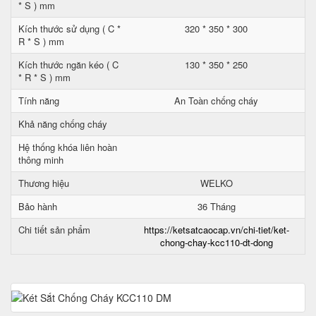
* S ) mm
Kích thước sử dụng ( C *
320 * 350 * 300
R * S ) mm
Kích thước ngăn kéo ( C
130 * 350 * 250
* R * S ) mm
Tính năng
An Toàn chống cháy
Khả năng chống cháy
Hệ thống khóa liên hoàn
thông minh
Thương hiệu
WELKO
Bảo hành
36 Tháng
Chi tiết sản phẩm
https://ketsatcaocap.vn/chi-tiet/ket-
chong-chay-kcc110-dt-dong