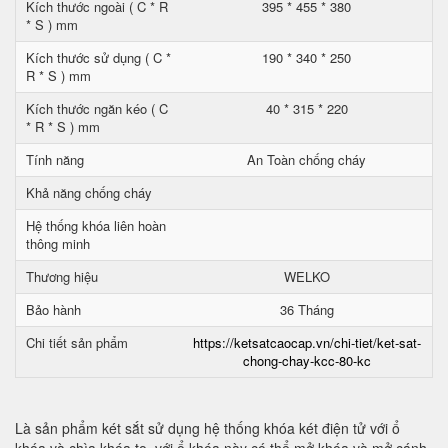
Kích thước ngoài ( C * R
395 * 455 * 380
* S ) mm
Kích thước sử dụng ( C *
190 * 340 * 250
R * S ) mm
Kích thước ngăn kéo ( C
40 * 315 * 220
* R * S ) mm
Tính năng
An Toàn chống cháy
Khả năng chống cháy
Hệ thống khóa liên hoàn
thông minh
Thương hiệu
WELKO
Bảo hành
36 Tháng
Chi tiết sản phẩm
https://ketsatcaocap.vn/chi-tiet/ket-sat-
chong-chay-kcc-80-kc
Là sản phẩm két sắt sử dụng hệ thống khóa két điện tử với ổ