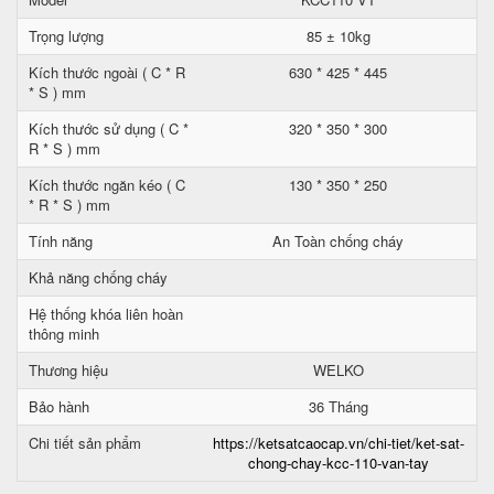
Trọng lượng
85 ± 10kg
Kích thước ngoài ( C * R
630 * 425 * 445
* S ) mm
Kích thước sử dụng ( C *
320 * 350 * 300
R * S ) mm
Kích thước ngăn kéo ( C
130 * 350 * 250
* R * S ) mm
Tính năng
An Toàn chống cháy
Khả năng chống cháy
Hệ thống khóa liên hoàn
thông minh
Thương hiệu
WELKO
Bảo hành
36 Tháng
Chi tiết sản phẩm
https://ketsatcaocap.vn/chi-tiet/ket-sat-
chong-chay-kcc-110-van-tay