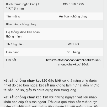
Kích thước ngăn kéo ( C
130 * 350 * 295
* R * S ) mm
Tính năng
An Toàn chống cháy
Khả năng chống cháy
Hệ thống khóa liên hoàn
thông minh
Thương hiệu
WELKO
Bảo hành
36 Tháng
Chi tiết
https://ketsatcaocap.vn/chi-tiet/ket-sat-
chong-chay-kcc120-dt
két sắt chống cháy kcc120 đặc biệt
có khả năng chịu được
nhiệt độ cao bên ngoài két sắt mà không làm hư hại đến những
tài sản, hồ sơ, giấy tờ chưa đựng bên trong lòng.
két sắt chống cháy kcc 120
với những nguyên vật liệu nhập
khẩu cao cấp từ nước ngoài. Trải qua quá trình sản xuất được
giám sát chặt chẽ, với những tiêu chuẩn két sắt ngân hàng, tiêu