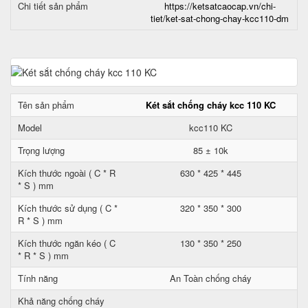
Chi tiết sản phẩm
https://ketsatcaocap.vn/chi-
tiet/ket-sat-chong-chay-kcc110-dm
Tên sản phẩm
Két sắt chống cháy kcc 110 KC
Model
kcc110 KC
Trọng lượng
85 ± 10k
Kích thước ngoài ( C * R
630 * 425 * 445
* S ) mm
Kích thước sử dụng ( C *
320 * 350 * 300
R * S ) mm
Kích thước ngăn kéo ( C
130 * 350 * 250
* R * S ) mm
Tính năng
An Toàn chống cháy
Khả năng chống cháy