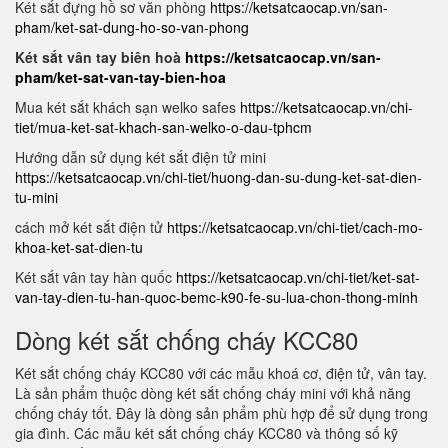
Két sắt đựng hồ sơ văn phòng
https://ketsatcaocap.vn/san-
pham/ket-sat-dung-ho-so-van-phong
Két sắt vân tay biên hoà
https://ketsatcaocap.vn/san-
pham/ket-sat-van-tay-bien-hoa
Mua két sắt khách sạn welko safes
https://ketsatcaocap.vn/chi-
tiet/mua-ket-sat-khach-san-welko-o-dau-tphcm
Hướng dẫn sử dụng két sắt điện tử mini
https://ketsatcaocap.vn/chi-tiet/huong-dan-su-dung-ket-sat-dien-
tu-mini
cách mở két sắt điện tử
https://ketsatcaocap.vn/chi-tiet/cach-mo-
khoa-ket-sat-dien-tu
Két sắt vân tay hàn quốc
https://ketsatcaocap.vn/chi-tiet/ket-sat-
van-tay-dien-tu-han-quoc-bemc-k90-fe-su-lua-chon-thong-minh
Dòng két sắt chống cháy KCC80
Két sắt chống cháy KCC80 với các mẫu khoá cơ, điện tử, vân tay.
Là sản phẩm thuộc dòng két sắt chống cháy mini với khả năng
chống cháy tốt. Đây là dòng sản phẩm phù hợp để sử dụng trong
gia đình. Các mẫu két sắt chống cháy KCC80 và thông số kỹ