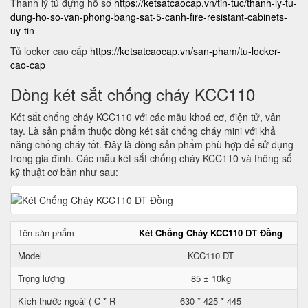
Thanh lý tủ đựng hồ sơ
https://ketsatcaocap.vn/tin-tuc/thanh-ly-tu-
dung-ho-so-van-phong-bang-sat-5-canh-fire-resistant-cabinets-
uy-tin
Tủ locker cao cấp
https://ketsatcaocap.vn/san-pham/tu-locker-
cao-cap
Dòng két sắt chống cháy KCC110
Két sắt chống cháy KCC110 với các mẫu khoá cơ, điện tử, vân
tay. Là sản phẩm thuộc dòng két sắt chống cháy mini với khả
năng chống cháy tốt. Đây là dòng sản phẩm phù hợp để sử dụng
trong gia đình. Các mẫu két sắt chống cháy KCC110 và thông số
kỹ thuật cơ bản như sau:
Tên sản phẩm
Két Chống Cháy KCC110 DT Đồng
Model
KCC110 DT
Trọng lượng
85 ± 10kg
Kích thước ngoài ( C * R
630 * 425 * 445