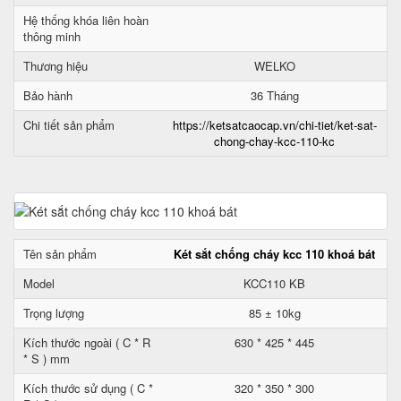
Hệ thống khóa liên hoàn
thông minh
Thương hiệu
WELKO
Bảo hành
36 Tháng
Chi tiết sản phẩm
https://ketsatcaocap.vn/chi-tiet/ket-sat-
chong-chay-kcc-110-kc
Tên sản phẩm
Két sắt chống cháy kcc 110 khoá bát
Model
KCC110 KB
Trọng lượng
85 ± 10kg
Kích thước ngoài ( C * R
630 * 425 * 445
* S ) mm
Kích thước sử dụng ( C *
320 * 350 * 300