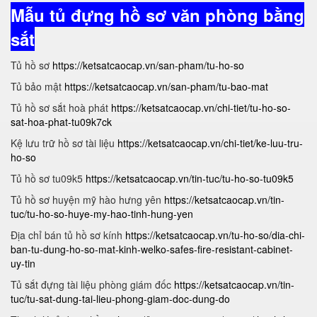
Mẫu tủ đựng hồ sơ văn phòng bằng
sắt
Tủ hồ sơ
https://ketsatcaocap.vn/san-pham/tu-ho-so
Tủ bảo mật
https://ketsatcaocap.vn/san-pham/tu-bao-mat
Tủ hồ sơ sắt hoà phát
https://ketsatcaocap.vn/chi-tiet/tu-ho-so-
sat-hoa-phat-tu09k7ck
Kệ lưu trữ hồ sơ tài liệu
https://ketsatcaocap.vn/chi-tiet/ke-luu-tru-
ho-so
Tủ hồ sơ tu09k5
https://ketsatcaocap.vn/tin-tuc/tu-ho-so-tu09k5
Tủ hồ sơ huyện mỹ hào hưng yên
https://ketsatcaocap.vn/tin-
tuc/tu-ho-so-huye-my-hao-tinh-hung-yen
Địa chỉ bán tủ hồ sơ kính
https://ketsatcaocap.vn/tu-ho-so/dia-chi-
ban-tu-dung-ho-so-mat-kinh-welko-safes-fire-resistant-cabinet-
uy-tin
Tủ sắt đựng tài liệu phòng giám đốc
https://ketsatcaocap.vn/tin-
tuc/tu-sat-dung-tai-lieu-phong-giam-doc-dung-do