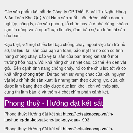
Các sản phẩm két sắt do Công ty CP Thiết Bị Vật Tư Ngân Hàng
& An Toàn Kho Quỹ Việt Nam sản xuất, luôn được nhiều doanh
nghiệp, công ty, các văn phòng, tổ chức hay là ở nhà riêng, khách
sạn tin dùng và là người bạn tin cậy, đảm bảo sự an toàn tài sản
của bạn.
Đặc biệt, với một chiếc két bạc chống cháy, ngoài việc lưu trữ hồ
sơ, tài liệu, tài sản của bạn an toàn, bảo mật thì nó còn có tính
năng chống cháy, bảo vệ tài sản của bạn trong két sắt ở môi
trường hỏa hoạn. Với khả năng chịu nhiệt cao, có thể lên đến vài
giờ. Bên cạnh tính năng chống cháy, nó có thể chịu lực tốt và có
khả năng chống trộm. Để tạo nên sự vững chắc của két, nguyên
vật liệu chính để sản xuất là những tấm thép cường lực, cửa két
được làm bằng thép dày được đúc liền khối, còn với thép siêu
cứng thì làm bản lề và thêm 4 chốt chìm phần cánh két.
Phong thuỷ - Hướng đặt két sắt
Phong thuỷ: Hướng đặt két sắt
https://ketsatcaocap.vn/tin-
tuc/huong-dat-ket-sat-cho-tuoi-quy-dau-1993
Phong thuỷ: Hướng đặt két sắt
https://ketsatcaocap.vn/tin-