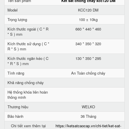
Tên sản phẩm
Két sắt chống cháy kcc120 DM
Model
KCC120 DM
Trọng lượng
100 ± 10kg
Kích thước ngoài ( C * R
660 * 440 * 460
* S ) mm
Kích thước sử dụng ( C *
340 * 350 * 320
R * S ) mm
Kích thước ngăn kéo ( C
130 * 350 * 295
* R * S ) mm
Tính năng
An Toàn chống cháy
Khả năng chống cháy
Hệ thống khóa liên hoàn
thông minh
Thương hiệu
WELKO
Bảo hành
36 Tháng
Chi tiết xem thêm tại
https://ketsatcaocap.vn/chi-tiet/ket-sat-