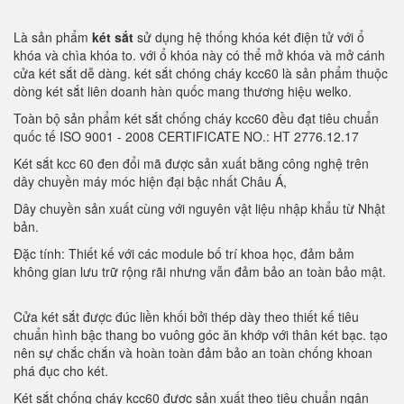
Là sản phẩm
két sắt
sử dụng hệ thống khóa két điện tử với ổ
khóa và chìa khóa to. với ổ khóa này có thể mở khóa và mở cánh
cửa két sắt dễ dàng. két sắt chóng cháy kcc60 là sản phẩm thuộc
dòng két sắt liên doanh hàn quốc mang thương hiệu welko.
Toàn bộ sản phẩm két sắt chống cháy kcc60 đều đạt tiêu chuẩn
quốc tế ISO 9001 - 2008 CERTIFICATE NO.: HT 2776.12.17
Két sắt kcc 60 đen đổi mã được sản xuất bằng công nghệ trên
dây chuyền máy móc hiện đại bậc nhất Châu Á,
Dây chuyền sản xuất cùng với nguyên vật liệu nhập khẩu từ Nhật
bản.
Đặc tính: Thiết kế với các module bố trí khoa học, đảm bảm
không gian lưu trữ rộng rãi nhưng vẫn đảm bảo an toàn bảo mật.
Cửa két sắt được đúc liền khối bởi thép dày theo thiết kế tiêu
chuẩn hình bậc thang bo vuông góc ăn khớp với thân két bạc. tạo
nên sự chắc chắn và hoàn toàn đảm bảo an toàn chống khoan
phá đục cho két.
Két sắt chống cháy kcc60 được sản xuất theo tiêu chuẩn ngân