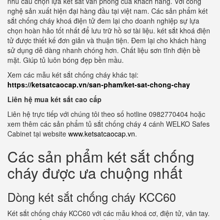
nhu cầu chọn lựa két sắt văn phòng của khách hàng. Với công
nghệ sản xuất hiện đại hàng đầu tại việt nam. Các sản phẩm két
sắt chống cháy khoá điện tử đem lại cho doanh nghiệp sự lựa
chọn hoàn hảo tốt nhất để lưu trữ hồ sơ tài liệu. két sắt khoá điện
tử được thiết kế đơn giản và thuận tiện. Đem lại cho khách hàng
sử dụng dễ dàng nhanh chóng hơn. Chất liệu sơn tĩnh điện bề
mặt. Giúp tủ luôn bóng đẹp bền mầu.
Xem các mẫu két sắt chống cháy khác tại:
https://ketsatcaocap.vn/san-pham/ket-sat-chong-chay
Liên hệ mua két sắt cao cấp
Liên hệ trực tiếp với chúng tôi theo số hotline 0982770404 hoặc
xem thêm các sản phẩm tủ sắt chống cháy 4 cánh WELKO Safes
Cabinet tại website
www.ketsatcaocap.vn
.
Các sản phẩm két sắt chống
cháy được ưa chuộng nhất
Dòng két sắt chống cháy KCC60
Két sắt chống cháy KCC60 với các mẫu khoá cơ, điện tử, vân tay.