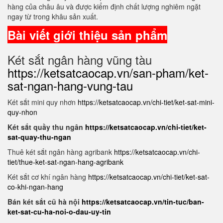
hàng của châu âu và được kiểm định chất lượng nghiêm ngặt
ngay từ trong khâu sản xuất.
Bài viết giới thiệu sản phẩm
Két sắt ngân hàng vũng tàu
https://ketsatcaocap.vn/san-pham/ket-
sat-ngan-hang-vung-tau
Két sắt mini quy nhơn
https://ketsatcaocap.vn/chi-tiet/ket-sat-mini-
quy-nhon
Két sắt quầy thu ngân
https://ketsatcaocap.vn/chi-tiet/ket-
sat-quay-thu-ngan
Thuê két sắt ngân hàng agribank
https://ketsatcaocap.vn/chi-
tiet/thue-ket-sat-ngan-hang-agribank
Két sắt cơ khí ngân hàng
https://ketsatcaocap.vn/chi-tiet/ket-sat-
co-khi-ngan-hang
Bán két sắt cũ hà nội
https://ketsatcaocap.vn/tin-tuc/ban-
ket-sat-cu-ha-noi-o-dau-uy-tin