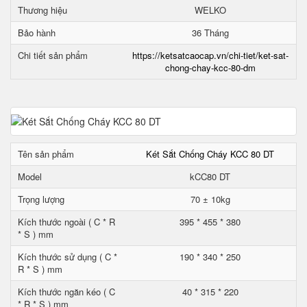
Thương hiệu
WELKO
Bảo hành
36 Tháng
Chi tiết sản phẩm
https://ketsatcaocap.vn/chi-tiet/ket-sat-
chong-chay-kcc-80-dm
Tên sản phẩm
Két Sắt Chống Cháy KCC 80 DT
Model
kCC80 DT
Trọng lượng
70 ± 10kg
Kích thước ngoài ( C * R
395 * 455 * 380
* S ) mm
Kích thước sử dụng ( C *
190 * 340 * 250
R * S ) mm
Kích thước ngăn kéo ( C
40 * 315 * 220
* R * S ) mm