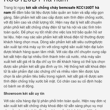
Trang bị ngay
két sắt chống cháy bemcsafe KCC120ĐT hà
nam
để đảm bảo tài liệu được bảo quản an toàn và sắp xếp gọn
gàng. Sản phẩm két sắt cao cấp được sơn tĩnh điện chống xước,
với độ bền cao và chất lượng tốt. Hiện nay đại lý két sắt chuyên
phân phối két sắt chống cháy điện tử tại hà nội và các tỉnh trên
toàn quốc. Để phục vụ tốt nhất cho việc lưa trữ bảo quản hồ sơ
tai liệu. hiện nay các sản phẩm két sắt khoá điện tử thường được
khách hàng chọn mua. Dòng sản phẩm két sắt siêu cườngđược
sản xuất tại nhà máy uy tín với công nghệ sản xuất hiện đại luôn
được khách hàng quan tâm nhất. Với các địa chỉ chuyên cung cấp
két sắt hiện đại tại nhiều tỉnh thành trên cả nước. nhà máy sản
xuất két sắt giá rẻ là địa chỉ uy tín để khách hàng có thể lựa chọn
được sản phẩm két sắt gia đình uy tín. Hệ thống két sắt khoá điện
tử là sản phẩm đạt các chứng chỉ và nhiều năm liền được lựa
chọn là sản phẩm tiêu biểu trong ngành. két sắt giá rẻ được sơn
tĩnh điện chống trầy xước bề mặt. Có chân cao su cố định hoặc
có bánh xe di động.
Showroom két sắt uy tín
Với các cửa hàng đại lý phân phối trên toàn quốc. Hiện nay đơn vị
sản xuất két sắt chống cháy khoá điện tử sẵn sàng phục vụ mọi