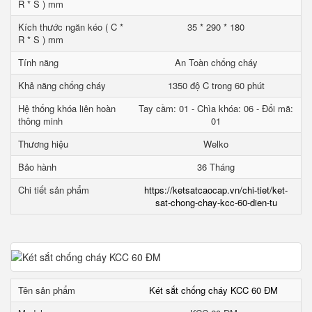
R * S ) mm
Kích thước ngăn kéo ( C *
35 * 290 * 180
R * S ) mm
Tính năng
An Toàn chống cháy
Khả năng chống cháy
1350 độ C trong 60 phút
Hệ thống khóa liên hoàn
Tay cầm: 01 - Chìa khóa: 06 - Đổi mã:
thông minh
01
Thương hiệu
Welko
Bảo hành
36 Tháng
Chi tiết sản phẩm
https://ketsatcaocap.vn/chi-tiet/ket-
sat-chong-chay-kcc-60-dien-tu
Tên sản phẩm
Két sắt chống cháy KCC 60 ĐM