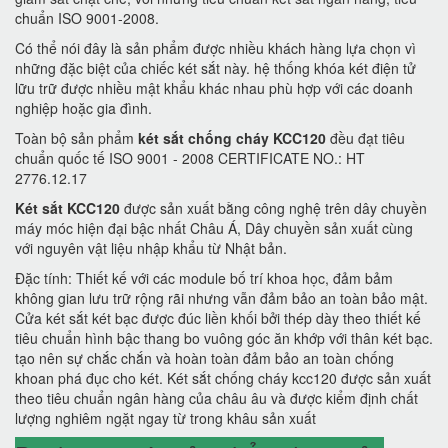
chuẩn ISO 9001-2008.
Có thể nói đây là sản phẩm được nhiều khách hàng lựa chọn vì
những đặc biệt của chiếc két sắt này. hệ thống khóa két điện tử
lữu trữ được nhiều mật khẩu khác nhau phù hợp với các doanh
nghiệp hoặc gia đình.
Toàn bộ sản phẩm
két sắt chống cháy KCC120
đều đạt tiêu
chuẩn quốc tế ISO 9001 - 2008 CERTIFICATE NO.: HT
2776.12.17
Két sắt KCC120
được sản xuất bằng công nghệ trên dây chuyền
máy móc hiện đại bậc nhất Châu Á, Dây chuyền sản xuất cùng
với nguyên vật liệu nhập khẩu từ Nhật bản.
Đặc tính: Thiết kế với các module bố trí khoa học, đảm bảm
không gian lưu trữ rộng rãi nhưng vẫn đảm bảo an toàn bảo mật.
Cửa két sắt két bạc được đúc liền khối bởi thép dày theo thiết kế
tiêu chuẩn hình bậc thang bo vuông góc ăn khớp với thân két bạc.
tạo nên sự chắc chắn và hoàn toàn đảm bảo an toàn chống
khoan phá đục cho két. Két sắt chống cháy kcc120 được sản xuất
theo tiêu chuẩn ngân hàng của châu âu và được kiểm định chất
lượng nghiêm ngặt ngay từ trong khâu sản xuất