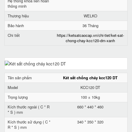
Hệ thống khóa liên hoàn
thông minh
Thương hiệu
WELKO
Bảo hành
36 Tháng
Chi tiết
https://ketsatcaocap.vn/chi-tiet/ket-sat-
chong-chay-kcc120-dm-xanh
Tên sản phẩm
Két sắt chống cháy kcc120 DT
Model
KCC120 DT
Trọng lượng
100 ± 10kg
Kích thước ngoài ( C * R
660 * 440 * 460
* S ) mm
Kích thước sử dụng ( C *
340 * 350 * 320
R * S ) mm