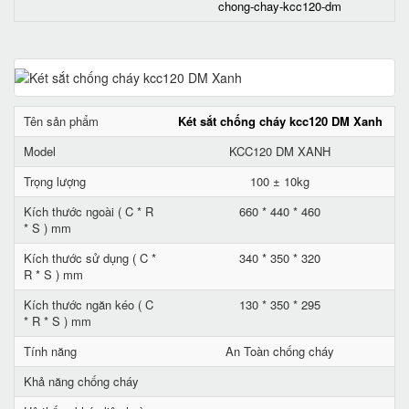
chong-chay-kcc120-dm
Tên sản phẩm
Két sắt chống cháy kcc120 DM Xanh
Model
KCC120 DM XANH
Trọng lượng
100 ± 10kg
Kích thước ngoài ( C * R
660 * 440 * 460
* S ) mm
Kích thước sử dụng ( C *
340 * 350 * 320
R * S ) mm
Kích thước ngăn kéo ( C
130 * 350 * 295
* R * S ) mm
Tính năng
An Toàn chống cháy
Khả năng chống cháy