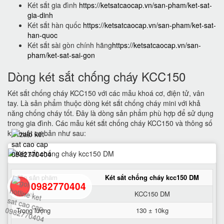
Két sắt gia đình
https://ketsatcaocap.vn/san-pham/ket-sat-
gia-dinh
Két sắt hàn quốc
https://ketsatcaocap.vn/san-pham/ket-sat-
han-quoc
Két sắt sài gòn chính hãng
https://ketsatcaocap.vn/san-
pham/ket-sat-sai-gon
Dòng két sắt chống cháy KCC150
Két sắt chống cháy KCC150 với các mẫu khoá cơ, điện tử, vân
tay. Là sản phẩm thuộc dòng két sắt chống cháy mini với khả
năng chống cháy tốt. Đây là dòng sản phẩm phù hợp để sử dụng
trong gia đình. Các mẫu két sắt chống cháy KCC150 và thông số
kỹ thuật cơ bản như sau:
Tên sản phẩm
Két sắt chống cháy kcc150 DM
0982770404
Model
KCC150 DM
Trọng lượng
130 ± 10kg
back