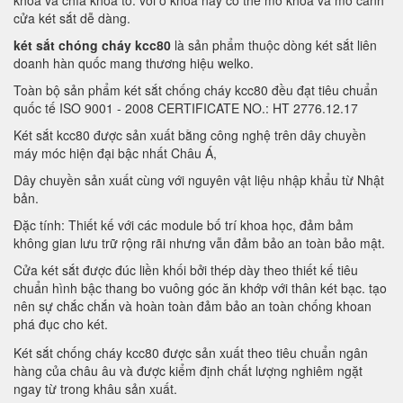
khóa và chìa khóa to. với ổ khóa này có thể mở khóa và mở cánh
cửa két sắt dễ dàng.
két sắt chóng cháy kcc80
là sản phẩm thuộc dòng két sắt liên
doanh hàn quốc mang thương hiệu welko.
Toàn bộ sản phẩm két sắt chống cháy kcc80 đều đạt tiêu chuẩn
quốc tế ISO 9001 - 2008 CERTIFICATE NO.: HT 2776.12.17
Két sắt kcc80 được sản xuất bằng công nghệ trên dây chuyền
máy móc hiện đại bậc nhất Châu Á,
Dây chuyền sản xuất cùng với nguyên vật liệu nhập khẩu từ Nhật
bản.
Đặc tính: Thiết kế với các module bố trí khoa học, đảm bảm
không gian lưu trữ rộng rãi nhưng vẫn đảm bảo an toàn bảo mật.
Cửa két sắt được đúc liền khối bởi thép dày theo thiết kế tiêu
chuẩn hình bậc thang bo vuông góc ăn khớp với thân két bạc. tạo
nên sự chắc chắn và hoàn toàn đảm bảo an toàn chống khoan
phá đục cho két.
Két sắt chống cháy kcc80 được sản xuất theo tiêu chuẩn ngân
hàng của châu âu và được kiểm định chất lượng nghiêm ngặt
ngay từ trong khâu sản xuất.