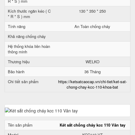
R * S ) mm
Kích thước ngăn kéo ( C
130 * 350 * 250
* R * S ) mm
Tính năng
An Toàn chống cháy
Khả năng chống cháy
Hệ thống khóa liên hoàn
thông minh
Thương hiệu
WELKO
Bảo hành
36 Tháng
Chi tiết sản phẩm
https://ketsatcaocap.vn/chi-tiet/ket-sat-
chong-chay-kcc-110-khoa-bat
Tên sản phẩm
Két sắt chống cháy kcc 110 Vân tay
Model
KCC110 VT