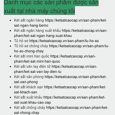
Danh mục các sản phẩm được sản
xuất tại nhà máy chúng tôi
Két sắt ngân hàng
https://ketsatcaocap.vn/san-pham/ket-
sat-ngan-hang-bemc
Két sắt ngân hàng xuất khẩu
https://ketsatcaocap.vn/san-
pham/ket-sat-ngan-hang-xuat-khau
Tủ hồ sơ
https://ketsatcaocap.vn/san-pham/tu-ho-so
Tủ hồ sơ chống cháy
https://ketsatcaocap.vn/san-pham/tu-
ho-so-chong-chay
Két sắt mini hàn quốc
https://ketsatcaocap.vn/san-
pham/ket-sat-mini-han-quoc
Két sắt vân tay điện tử
https://ketsatcaocap.vn/san-
pham/ket-sat-van-tay-dien-tu
Két sắt văn phòng
https://ketsatcaocap.vn/san-pham/ket-
sat-van-phong
Két sắt khách sạn
https://ketsatcaocap.vn/san-pham/ket-
sat-khach-san
Két sắt xuất khẩu
https://ketsatcaocap.vn/san-pham/ket-
sat-xuat-khau-cao-cap
Két sắt chống cháy
https://ketsatcaocap.vn/san-pham/ket-
sat-chong-chay