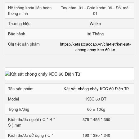
Hệ thống khóa liên hoàn
Tay cầm: 01 - Chìa khóa: 06 - Đổi mã:
thông minh
01
Thương hiệu
Welko
Bảo hành
36 Tháng
Chi tiết sản phẩm
https://ketsatcaocap.vn/chi-tiet/ket-sat-
chong-chay-kcc-60-kc
Tên sản phẩm
Két sắt chống cháy KCC 60 Điện Tử
Model
KCC 60 ĐT
Trọng lượng
60 ± 10kg
Kích thước ngoài ( C * R *
375 * 455 * 360
S ) mm
Kích thước sử dụng ( C *
190 * 380 * 240