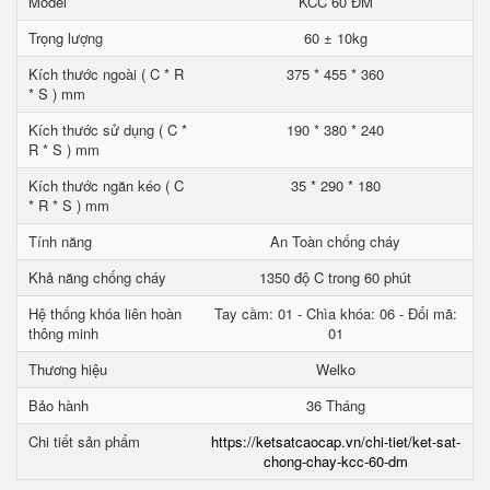
Model
KCC 60 ĐM
Trọng lượng
60 ± 10kg
Kích thước ngoài ( C * R
375 * 455 * 360
* S ) mm
Kích thước sử dụng ( C *
190 * 380 * 240
R * S ) mm
Kích thước ngăn kéo ( C
35 * 290 * 180
* R * S ) mm
Tính năng
An Toàn chống cháy
Khả năng chống cháy
1350 độ C trong 60 phút
Hệ thống khóa liên hoàn
Tay cầm: 01 - Chìa khóa: 06 - Đổi mã:
thông minh
01
Thương hiệu
Welko
Bảo hành
36 Tháng
Chi tiết sản phẩm
https://ketsatcaocap.vn/chi-tiet/ket-sat-
chong-chay-kcc-60-dm