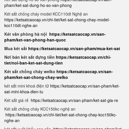
pham/ket-sat-dung-ho-so-van-phong
Két sắt chống cháy model KCC110dt Nghệ an
https://ketsatcaocap.vn/chi-tiet/ket-sat-chong-chay-model-
kcc110dt-nghe-an
Két văn phòng hà nội
https://ketsatcaocap.vn/san-
pham/ket-van-phong-han-quoc
Mua két sắt
https://ketsatcaocap.vn/san-pham/mua-ket-sat
Nơi bán két sắt đựng tiền
https://ketsatcaocap.vn/chi-
tiet/noi-ban-ket-sat-dung-tien
Két sắt chống cháy welko
https://ketsatcaocap.vn/san-
pham/ket-sat-chong-chay-welko
két sắt mini khoá điện tử
https://ketsatcaocap.vn/san-pham/ket-
sat-mini-khoa-dien-tu
Két sắt giá rẻ
https://ketsatcaocap.vn/san-pham/ket-sat-gia-re
Két sắt chống cháy KCC150kc nghệ an
https://ketsatcaocap.vn/chi-tiet/ket-sat-chong-chay-kcc150kc-
nghe-an