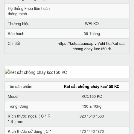
Hệ thống khóa liên hoàn
thông minh
Thương hiệu
WELKO
Bảo hành
36 Tháng
Chi tiết
https://ketsatcaocap.vn/chi-tiet/ket-sat-
chong-chay-kcc150-dt
Tên sản phẩm
Két sắt chống cháy kcc150 KC
Model
KCC150 KC
Trọng lượng
130 ± 10kg
Kích thước ngoài ( C * R
820 *540 *560
* S ) mm
Kích thước sử dụng ( C *
470 *440 *370