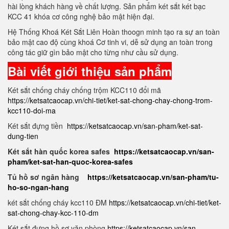
hài lòng khách hàng về chất lượng. Sản phẩm két sắt két bạc
KCC 41 khóa cơ công nghệ bảo mật hiện đại.
Hệ Thống Khoá Két Sắt Liên Hoàn thoogn minh tạo ra sự an toàn
bảo mật cao độ cùng khoá Cơ tinh vi, dễ sử dụng an toàn trong
công tác giữ gìn bảo mật cho từng như cầu sử dụng.
Bài viết giới thiệu sản phẩm
Két sắt chống cháy chống trộm KCC110 đổi mã
https://ketsatcaocap.vn/chi-tiet/ket-sat-chong-chay-chong-trom-
kcc110-doi-ma
Két sắt đựng tiền
https://ketsatcaocap.vn/san-pham/ket-sat-
dung-tien
Két sắt hàn quốc korea safes
https://ketsatcaocap.vn/san-
pham/ket-sat-han-quoc-korea-safes
Tủ hồ sơ ngân hàng
https://ketsatcaocap.vn/san-pham/tu-
ho-so-ngan-hang
két sắt chống cháy kcc110 ĐM
https://ketsatcaocap.vn/chi-tiet/ket-
sat-chong-chay-kcc-110-dm
Két sắt đựng hồ sơ văn phòng
https://ketsatcaocap.vn/san-