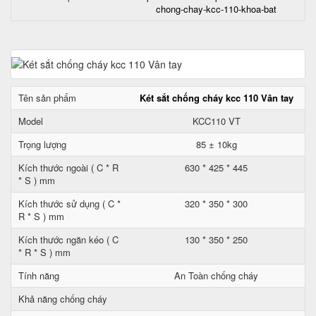
chong-chay-kcc-110-khoa-bat
Tên sản phẩm
Két sắt chống cháy kcc 110 Vân tay
Model
KCC110 VT
Trọng lượng
85 ± 10kg
Kích thước ngoài ( C * R
630 * 425 * 445
* S ) mm
Kích thước sử dụng ( C *
320 * 350 * 300
R * S ) mm
Kích thước ngăn kéo ( C
130 * 350 * 250
* R * S ) mm
Tính năng
An Toàn chống cháy
Khả năng chống cháy