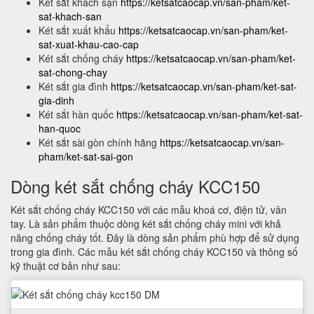
Két sắt khách sạn
https://ketsatcaocap.vn/san-pham/ket-
sat-khach-san
Két sắt xuất khẩu
https://ketsatcaocap.vn/san-pham/ket-
sat-xuat-khau-cao-cap
Két sắt chống cháy
https://ketsatcaocap.vn/san-pham/ket-
sat-chong-chay
Két sắt gia đình
https://ketsatcaocap.vn/san-pham/ket-sat-
gia-dinh
Két sắt hàn quốc
https://ketsatcaocap.vn/san-pham/ket-sat-
han-quoc
Két sắt sài gòn chính hãng
https://ketsatcaocap.vn/san-
pham/ket-sat-sai-gon
Dòng két sắt chống cháy KCC150
Két sắt chống cháy KCC150 với các mẫu khoá cơ, điện tử, vân
tay. Là sản phẩm thuộc dòng két sắt chống cháy mini với khả
năng chống cháy tốt. Đây là dòng sản phẩm phù hợp để sử dụng
trong gia đình. Các mẫu két sắt chống cháy KCC150 và thông số
kỹ thuật cơ bản như sau: