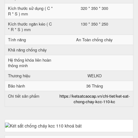
Kích thước sử dụng ( C *
320 * 350 * 300
R * S ) mm
Kích thước ngăn kéo ( C
130 * 350 * 250
* R * S ) mm
Tính năng
An Toàn chống cháy
Khả năng chống cháy
Hệ thống khóa liên hoàn
thông minh
Thương hiệu
WELKO
Bảo hành
36 Tháng
Chi tiết sản phẩm
https://ketsatcaocap.vn/chi-tiet/ket-sat-
chong-chay-kcc-110-kc