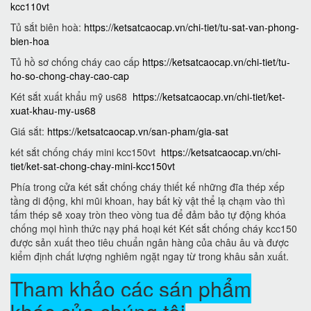
kcc110vt
Tủ sắt biên hoà:
https://ketsatcaocap.vn/chi-tiet/tu-sat-van-phong-
bien-hoa
Tủ hồ sơ chống cháy cao cấp
https://ketsatcaocap.vn/chi-tiet/tu-
ho-so-chong-chay-cao-cap
Két sắt xuất khẩu mỹ us68
https://ketsatcaocap.vn/chi-tiet/ket-
xuat-khau-my-us68
Giá sắt:
https://ketsatcaocap.vn/san-pham/gia-sat
két sắt chống cháy mini kcc150vt
https://ketsatcaocap.vn/chi-
tiet/ket-sat-chong-chay-mini-kcc150vt
Phía trong cửa két sắt chống cháy thiết kế những đĩa thép xếp
tầng di động, khi mũi khoan, hay bất kỳ vật thể lạ chạm vào thì
tấm thép sẽ xoay tròn theo vòng tua để đảm bảo tự động khóa
chống mọi hình thức nạy phá hoại két Két sắt chống cháy kcc150
được sản xuất theo tiêu chuẩn ngân hàng của châu âu và được
kiểm định chất lượng nghiêm ngặt ngay từ trong khâu sản xuất.
Tham khảo các sán phẩm