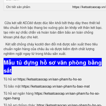
Chi tiết sản phẩm
https://ketsatcaocap.vn/
Cửa két sắt
KCC60
được đúc liền khối bởi thép dày theo thiết kế
tiêu chuẩn hình bậc thang bo vuông góc ăn khớp với thân két bạc.
tạo nên sự chắc chắn và hoàn toàn đảm bảo an toàn chống
khoan phá đục cho két.
Két sắt chống cháy kcc60 đen đổi mã được sản xuất theo tiêu
chuẩn ngân hàng của châu âu và được kiểm định chất lượng
nghiêm ngặt ngay từ trong khâu sản xuất.
Mẫu tủ đựng hồ sơ văn phòng bằng
sắt
Tủ hồ sơ
https://ketsatcaocap.vn/san-pham/tu-ho-so
Tủ bảo mật
https://ketsatcaocap.vn/san-pham/tu-bao-mat
Tủ hồ sơ ngân hàng
https://ketsatcaocap.vn/san-pham/tu-ho-so-
ngan-hang
Tủ hồ sơ chống cháy:
https://ketsatcaocap.vn/san-pham/tu-ho-so-