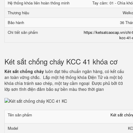
Hệ thống khóa liên hoàn thông minh
Tay cầm: 01 - Chìa khó
Thương hiệu
Welk
Bảo hành
36 Thá
Chi tiết sản phẩm
https://ketsatcaocap.vn/chi-
kcc-41-
Két sắt chống cháy KCC 41 khóa cơ
Két sắt chống cháy
luôn đạt tiêu chuẩn ngân hàng, có kết cấu
an toàn vững chắc. Lắp một hệ thống khóa Điện Tử và một bộ
khóa chìa tránh sao chép, một tay cầm ngoại Được phủ bởi 03
lớp sơn tĩnh điện đảm bảo sự bền màu theo thời gian
Tên sản phẩm
Két sắt chố
Model
KC