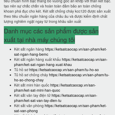
tiêu chuẩn hình bậc thang bo vuông góc ăn khớp với thân két bạc.
tạo nên sự chắc chắn và hoàn toàn đảm bảo an toàn chống
khoan phá đục cho két. Két sắt chống cháy kcc120 được sản xuất
theo tiêu chuẩn ngân hàng của châu âu và được kiểm định chất
lượng nghiêm ngặt ngay từ trong khâu sản xuất
Danh mục các sản phẩm được sản
xuất tại nhà máy chúng tôi
Két sắt ngân hàng
https://ketsatcaocap.vn/san-pham/ket-
sat-ngan-hang-bemc
Két sắt ngân hàng xuất khẩu
https://ketsatcaocap.vn/san-
pham/ket-sat-ngan-hang-xuat-khau
Tủ hồ sơ
https://ketsatcaocap.vn/san-pham/tu-ho-so
Tủ hồ sơ chống cháy
https://ketsatcaocap.vn/san-pham/tu-
ho-so-chong-chay
Két sắt mini hàn quốc
https://ketsatcaocap.vn/san-
pham/ket-sat-mini-han-quoc
Két sắt vân tay điện tử
https://ketsatcaocap.vn/san-
pham/ket-sat-van-tay-dien-tu
Két sắt văn phòng
https://ketsatcaocap.vn/san-pham/ket-
sat-van-phong