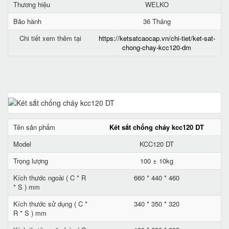
Thương hiệu
WELKO
Bảo hành
36 Tháng
Chi tiết xem thêm tại
https://ketsatcaocap.vn/chi-tiet/ket-sat-
chong-chay-kcc120-dm
Tên sản phẩm
Két sắt chống cháy kcc120 DT
Model
KCC120 DT
Trọng lượng
100 ± 10kg
Kích thước ngoài ( C * R
660 * 440 * 460
* S ) mm
Kích thước sử dụng ( C *
340 * 350 * 320
R * S ) mm