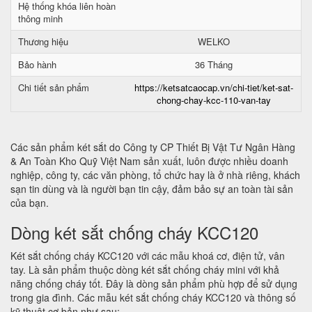
Hệ thống khóa liên hoàn
thông minh
Thương hiệu
WELKO
Bảo hành
36 Tháng
Chi tiết sản phẩm
https://ketsatcaocap.vn/chi-tiet/ket-sat-
chong-chay-kcc-110-van-tay
Các sản phẩm két sắt do Công ty CP Thiết Bị Vật Tư Ngân Hàng
& An Toàn Kho Quỹ Việt Nam sản xuất, luôn được nhiều doanh
nghiệp, công ty, các văn phòng, tổ chức hay là ở nhà riêng, khách
sạn tin dùng và là người bạn tin cậy, đảm bảo sự an toàn tài sản
của bạn.
Dòng két sắt chống cháy KCC120
Két sắt chống cháy KCC120 với các mẫu khoá cơ, điện tử, vân
tay. Là sản phẩm thuộc dòng két sắt chống cháy mini với khả
năng chống cháy tốt. Đây là dòng sản phẩm phù hợp để sử dụng
trong gia đình. Các mẫu két sắt chống cháy KCC120 và thông số
kỹ thuật cơ bản như sau: