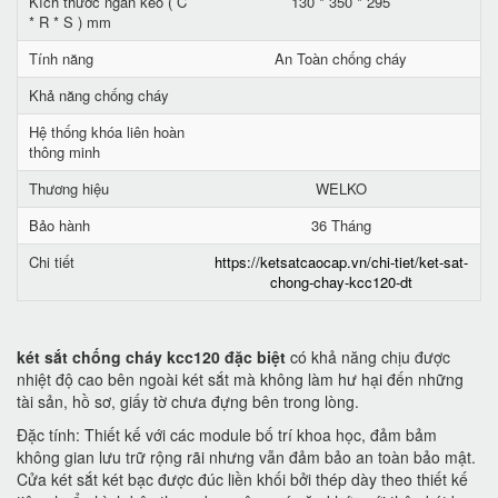
Kích thước ngăn kéo ( C
130 * 350 * 295
* R * S ) mm
Tính năng
An Toàn chống cháy
Khả năng chống cháy
Hệ thống khóa liên hoàn
thông minh
Thương hiệu
WELKO
Bảo hành
36 Tháng
Chi tiết
https://ketsatcaocap.vn/chi-tiet/ket-sat-
chong-chay-kcc120-dt
két sắt chống cháy kcc120 đặc biệt
có khả năng chịu được
nhiệt độ cao bên ngoài két sắt mà không làm hư hại đến những
tài sản, hồ sơ, giấy tờ chưa đựng bên trong lòng.
Đặc tính: Thiết kế với các module bố trí khoa học, đảm bảm
không gian lưu trữ rộng rãi nhưng vẫn đảm bảo an toàn bảo mật.
Cửa két sắt két bạc được đúc liền khối bởi thép dày theo thiết kế