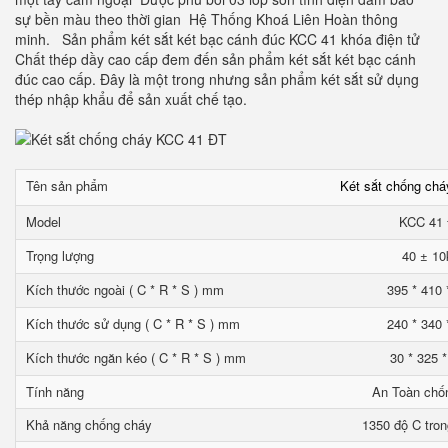
sự bền màu theo thời gian Hệ Thống Khoá Liên Hoàn thông
minh. Sản phẩm két sắt két bạc cánh đúc KCC 41 khóa điện tử
Chất thép dầy cao cấp đem đến sản phẩm két sắt két bạc cánh
đúc cao cấp. Đây là một trong nhưng sản phẩm két sắt sử dụng
thép nhập khẩu để sản xuất chế tạo.
Tên sản phẩm
Két sắt chống ch
Model
KCC 41
Trọng lượng
40 ± 10
Kích thước ngoài ( C * R * S ) mm
395 * 410 
Kích thước sử dụng ( C * R * S ) mm
240 * 340 
Kích thước ngăn kéo ( C * R * S ) mm
30 * 325 
Tính năng
An Toàn chố
Khả năng chống cháy
1350 độ C tron