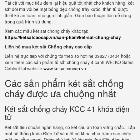
Tất cả với mục tiêu đem lại hiệu quả tốt nhất cho khách hàng. két
sắt đổi mã với bề mặt bóng đẹp chống trầy xước. thân tủ được
thiết kế an toàn, nhỏ gọn tinh giản. Đảm bảo thuận tiện dễ dàng
trong quá trình sử dụng.
Xem các mẫu két sắt chống cháy khác tại:
https://ketsatcaocap.vn/san-pham/ket-sat-chong-chay
Liên hệ mua két sắt Chống cháy cao cấp
Liên hệ trực tiếp với chúng tôi theo số hotline 0982770404 hoặc
xem thêm các sản phẩm tủ sắt chống cháy 4 cánh WELKO Safes
Cabinet tại website
www.ketsatcaocap.vn
.
Các sản phẩm két sắt chống
cháy được ưa chuộng nhất
Két sắt chống cháy KCC 41 khóa điện
tử
Két sắt tiêu chuẩn ngân hàng, có kết cấu an toàn vững chắc. Lắp
một hệ thống khóa Điện Tử và một bộ khóa chìa tránh sao chép,
một tay cầm ngoại Được phủ bởi 03 lớp sơn tĩnh điện đảm bảo