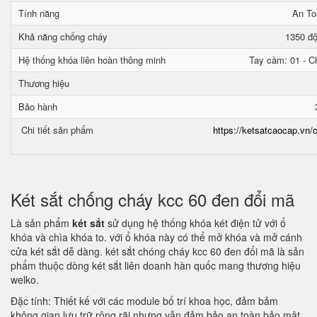
Tính năng
An To
Khả năng chống cháy
1350 độ
Hệ thống khóa liên hoàn thông minh
Tay cầm: 01 - Ch
Thương hiệu
Bảo hành
Chi tiết sản phẩm
https://ketsatcaocap.vn/c
Két sắt chống cháy kcc 60 đen đổi mã
Là sản phẩm
két sắt
sử dụng hệ thống khóa két điện tử với ổ
khóa và chìa khóa to. với ổ khóa này có thể mở khóa và mở cánh
cửa két sắt dễ dàng. két sắt chóng cháy kcc 60 đen đổi mã là sản
phẩm thuộc dòng két sắt liên doanh hàn quốc mang thương hiệu
welko.
Đặc tính: Thiết kế với các module bố trí khoa học, đảm bảm
không gian lưu trữ rộng rãi nhưng vẫn đảm bảo an toàn bảo mật.