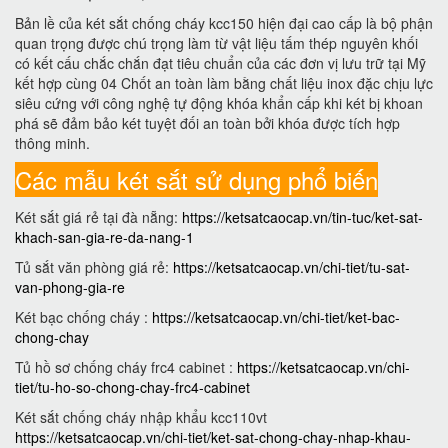
Bản lề của két sắt chống cháy kcc150 hiện đại cao cấp là bộ phận
quan trọng được chú trọng làm từ vật liệu tấm thép nguyên khối
có kết cấu chắc chắn đạt tiêu chuẩn của các đơn vị lưu trữ tại Mỹ
kết hợp cùng 04 Chốt an toàn làm bằng chất liệu inox đặc chịu lực
siêu cứng với công nghệ tự động khóa khẩn cấp khi két bị khoan
phá sẽ đảm bảo két tuyệt đối an toàn bởi khóa được tích hợp
thông minh.
Các mẫu két sắt sử dụng phổ biến
Két sắt giá rẻ tại đà nẵng:
https://ketsatcaocap.vn/tin-tuc/ket-sat-
khach-san-gia-re-da-nang-1
Tủ sắt văn phòng giá rẻ:
https://ketsatcaocap.vn/chi-tiet/tu-sat-
van-phong-gia-re
Két bạc chống cháy :
https://ketsatcaocap.vn/chi-tiet/ket-bac-
chong-chay
Tủ hồ sơ chống cháy frc4 cabinet :
https://ketsatcaocap.vn/chi-
tiet/tu-ho-so-chong-chay-frc4-cabinet
Két sắt chống cháy nhập khẩu kcc110vt
https://ketsatcaocap.vn/chi-tiet/ket-sat-chong-chay-nhap-khau-