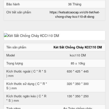
Bảo hành
36 Tháng
Chi tiết sản phẩm
https://ketsatcaocap.vn/chi-tiet/ket-
chong-chay-kcc110-dt-dong
Tên sản phẩm
Két Sắt Chống Cháy KCC110 DM
Model
kcc110 DM
Trọng lượng
85 ± 10kg
Kích thước ngoài ( C * R * S
630 * 425 * 445
) mm
Kích thước sử dụng ( C * R *
320 * 350 * 300
S ) mm
Kích thước ngăn kéo ( C * R
130 * 350 * 250
* S ) mm
Tính năng
An Toàn chống cháy