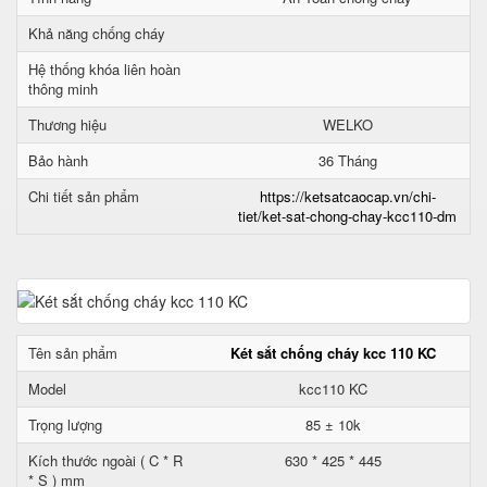
Khả năng chống cháy
Hệ thống khóa liên hoàn
thông minh
Thương hiệu
WELKO
Bảo hành
36 Tháng
Chi tiết sản phẩm
https://ketsatcaocap.vn/chi-
tiet/ket-sat-chong-chay-kcc110-dm
Tên sản phẩm
Két sắt chống cháy kcc 110 KC
Model
kcc110 KC
Trọng lượng
85 ± 10k
Kích thước ngoài ( C * R
630 * 425 * 445
* S ) mm