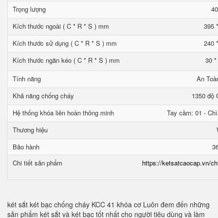
Trọng lượng
40
Kích thước ngoài ( C * R * S ) mm
395 
Kích thước sử dụng ( C * R * S ) mm
240 
Kích thước ngăn kéo ( C * R * S ) mm
30 *
Tính năng
An Toà
Khả năng chống cháy
1350 độ C
Hệ thống khóa liên hoàn thông minh
Tay cầm: 01 - Chì
Thương hiệu
Bảo hành
3
Chi tiết sản phẩm
https://ketsatcaocap.vn/ch
két sắt két bạc chống cháy KCC 41 khóa cơ Luôn đem đến những
sản phẩm két sắt và két bạc tốt nhất cho người tiêu dùng và làm