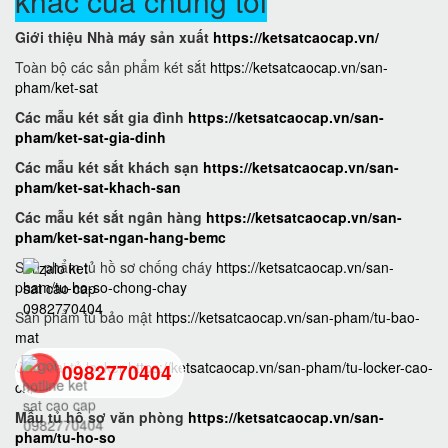
khác của chúng tôi
Giới thiệu Nhà máy sản xuất
https://ketsatcaocap.vn/
Toàn bộ các sản phẩm két sắt
https://ketsatcaocap.vn/san-
pham/ket-sat
Các mẫu két sắt gia đình
https://ketsatcaocap.vn/san-
pham/ket-sat-gia-dinh
Các mẫu két sắt khách sạn
https://ketsatcaocap.vn/san-
pham/ket-sat-khach-san
Các mẫu két sắt ngân hàng
https://ketsatcaocap.vn/san-
pham/ket-sat-ngan-hang-bemc
Sản phẩm tủ hồ sơ chống cháy
https://ketsatcaocap.vn/san-
pham/tu-ho-so-chong-chay
Sản phẩm tủ bảo mật
https://ketsatcaocap.vn/san-pham/tu-bao-
mat
Các loại tủ locker
https://ketsatcaocap.vn/san-pham/tu-locker-cao-
0982770404
cap
Mẫu tủ hồ sơ văn phòng
https://ketsatcaocap.vn/san-
back
pham/tu-ho-so