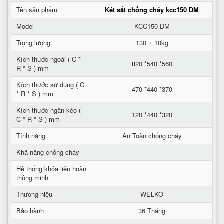
Tên sản phẩm
Két sắt chống cháy kcc150 DM
Model
KCC150 DM
Trọng lượng
130 ± 10kg
Kích thước ngoài ( C *
820 *540 *560
R * S ) mm
Kích thước sử dụng ( C
470 *440 *370
* R * S ) mm
Kích thước ngăn kéo (
120 *440 *320
C * R * S ) mm
Tính năng
An Toàn chống cháy
Khả năng chống cháy
Hệ thống khóa liên hoàn
thông minh
Thương hiệu
WELKO
Bảo hành
36 Tháng