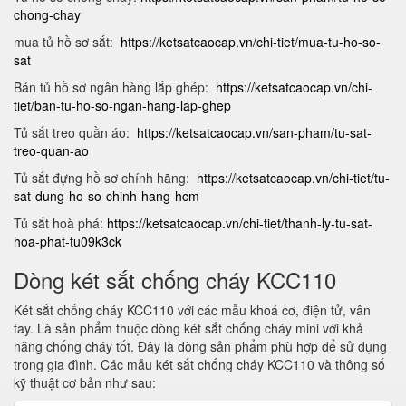
chong-chay
mua tủ hồ sơ sắt:
https://ketsatcaocap.vn/chi-tiet/mua-tu-ho-so-
sat
Bán tủ hồ sơ ngân hàng lắp ghép:
https://ketsatcaocap.vn/chi-
tiet/ban-tu-ho-so-ngan-hang-lap-ghep
Tủ sắt treo quần áo:
https://ketsatcaocap.vn/san-pham/tu-sat-
treo-quan-ao
Tủ sắt đựng hồ sơ chính hãng:
https://ketsatcaocap.vn/chi-tiet/tu-
sat-dung-ho-so-chinh-hang-hcm
Tủ sắt hoà phá:
https://ketsatcaocap.vn/chi-tiet/thanh-ly-tu-sat-
hoa-phat-tu09k3ck
Dòng két sắt chống cháy KCC110
Két sắt chống cháy KCC110 với các mẫu khoá cơ, điện tử, vân
tay. Là sản phẩm thuộc dòng két sắt chống cháy mini với khả
năng chống cháy tốt. Đây là dòng sản phẩm phù hợp để sử dụng
trong gia đình. Các mẫu két sắt chống cháy KCC110 và thông số
kỹ thuật cơ bản như sau: