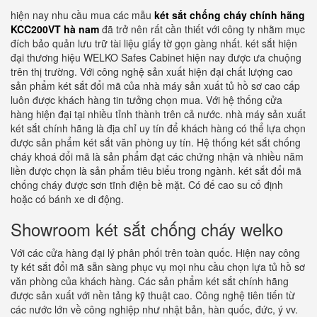
hiện nay nhu cầu mua các mẫu
két sắt chống cháy chính hãng
KCC200VT hà nam
đã trở nên rất cần thiết với công ty nhằm mục
đích bảo quản lưu trữ tài liệu giấy tờ gọn gàng nhất. két sắt hiện
đại thương hiệu WELKO Safes Cabinet hiện nay được ưa chuộng
trên thị trường. Với công nghệ sản xuất hiện đại chất lượng cao
sản phẩm két sắt đổi mã của nhà máy sản xuất tủ hồ sơ cao cấp
luôn được khách hàng tin tưởng chọn mua. Với hệ thống cửa
hàng hiện đại tại nhiều tỉnh thành trên cả nước. nhà máy sản xuất
két sắt chính hãng là địa chỉ uy tín để khách hàng có thể lựa chọn
được sản phẩm két sắt văn phòng uy tín. Hệ thống két sắt chống
cháy khoá đổi mã là sản phẩm đạt các chứng nhận và nhiều năm
liền được chọn là sản phẩm tiêu biểu trong ngành. két sắt đổi mã
chống cháy được sơn tĩnh điện bề mặt. Có đế cao su cố định
hoặc có bánh xe di động.
Showroom két sắt chống cháy welko
Với các cửa hàng đại lý phân phối trên toàn quốc. Hiện nay công
ty két sắt đổi mã sẵn sàng phục vụ mọi nhu cầu chọn lựa tủ hồ sơ
văn phòng của khách hàng. Các sản phẩm két sắt chính hãng
được sản xuất với nền tảng kỹ thuật cao. Công nghệ tiên tiến từ
các nước lớn về công nghiệp như nhật bản, hàn quốc, đức, ý vv.