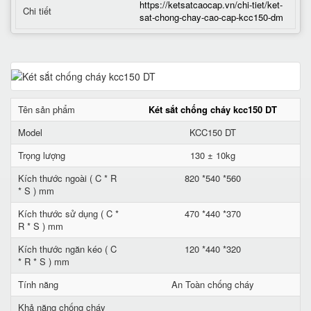
https://ketsatcaocap.vn/chi-tiet/ket-
Chi tiết
sat-chong-chay-cao-cap-kcc150-dm
Tên sản phẩm
Két sắt chống cháy kcc150 DT
Model
KCC150 DT
Trọng lượng
130 ± 10kg
Kích thước ngoài ( C * R
820 *540 *560
* S ) mm
Kích thước sử dụng ( C *
470 *440 *370
R * S ) mm
Kích thước ngăn kéo ( C
120 *440 *320
* R * S ) mm
Tính năng
An Toàn chống cháy
Khả năng chống cháy