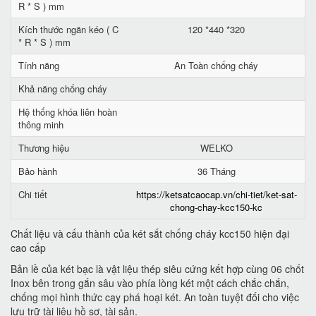
R * S ) mm
Kích thước ngăn kéo ( C
120 *440 *320
* R * S ) mm
Tính năng
An Toàn chống cháy
Khả năng chống cháy
Hệ thống khóa liên hoàn
thông minh
Thương hiệu
WELKO
Bảo hành
36 Tháng
Chi tiết
https://ketsatcaocap.vn/chi-tiet/ket-sat-
chong-chay-kcc150-kc
Chất liệu và cấu thành của két sắt chống cháy kcc150 hiện đại
cao cấp
Bản lề của két bạc là vật liệu thép siêu cứng kết hợp cùng 06 chốt
Inox bên trong gắn sâu vào phía lòng két một cách chắc chắn,
chống mọi hình thức cạy phá hoại két. An toàn tuyệt đối cho việc
lưu trữ tài liệu hồ sơ, tài sản.