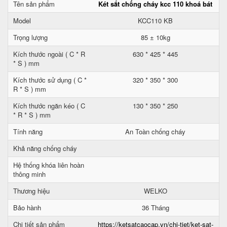
Tên sản phẩm
Két sắt chống cháy kcc 110 khoá bát
Model
KCC110 KB
Trọng lượng
85 ± 10kg
Kích thước ngoài ( C * R
630 * 425 * 445
* S ) mm
Kích thước sử dụng ( C *
320 * 350 * 300
R * S ) mm
Kích thước ngăn kéo ( C
130 * 350 * 250
* R * S ) mm
Tính năng
An Toàn chống cháy
Khả năng chống cháy
Hệ thống khóa liên hoàn
thông minh
Thương hiệu
WELKO
Bảo hành
36 Tháng
Chi tiết sản phẩm
https://ketsatcaocap.vn/chi-tiet/ket-sat-