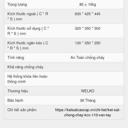
Trọng lượng
85 ± 10kg
Kích thước ngoài ( C * R
630 * 425 * 445
* S ) mm
Kích thước sử dụng ( C *
320 * 350 * 300
R * S ) mm
Kích thước ngăn kéo ( C
130 * 350 * 250
* R * S ) mm
Tính năng
An Toàn chống cháy
Khả năng chống cháy
Hệ thống khóa liên hoàn
thông minh
Thương hiệu
WELKO
Bảo hành
36 Tháng
Chi tiết sản phẩm
https://ketsatcaocap.vn/chi-tiet/ket-sat-
chong-chay-kcc-110-van-tay