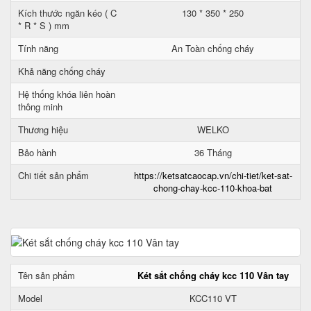
Kích thước ngăn kéo ( C
130 * 350 * 250
* R * S ) mm
Tính năng
An Toàn chống cháy
Khả năng chống cháy
Hệ thống khóa liên hoàn
thông minh
Thương hiệu
WELKO
Bảo hành
36 Tháng
Chi tiết sản phẩm
https://ketsatcaocap.vn/chi-tiet/ket-sat-
chong-chay-kcc-110-khoa-bat
Tên sản phẩm
Két sắt chống cháy kcc 110 Vân tay
Model
KCC110 VT