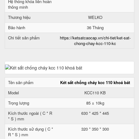
Hệ thống khóa liên hoàn
thông minh
Thương hiệu
WELKO
Bảo hành
36 Tháng
Chi tiết sản phẩm
https://ketsatcaocap.vn/chi-tiet/ket-sat-
chong-chay-kcc-110-kc
Tên sản phẩm
Két sắt chống cháy kcc 110 khoá bát
Model
KCC110 KB
Trọng lượng
85 ± 10kg
Kích thước ngoài ( C * R
630 * 425 * 445
* S ) mm
Kích thước sử dụng ( C *
320 * 350 * 300
R * S ) mm