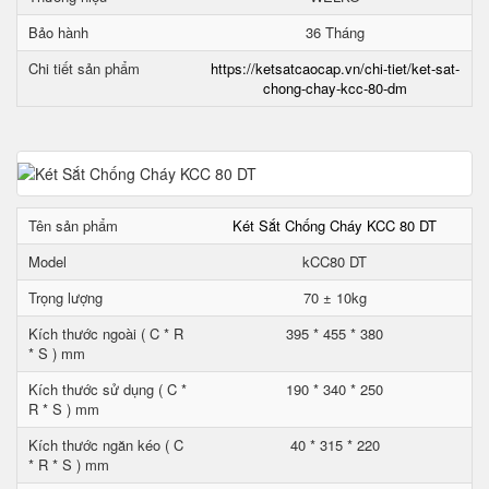
Bảo hành
36 Tháng
Chi tiết sản phẩm
https://ketsatcaocap.vn/chi-tiet/ket-sat-
chong-chay-kcc-80-dm
Tên sản phẩm
Két Sắt Chống Cháy KCC 80 DT
Model
kCC80 DT
Trọng lượng
70 ± 10kg
Kích thước ngoài ( C * R
395 * 455 * 380
* S ) mm
Kích thước sử dụng ( C *
190 * 340 * 250
R * S ) mm
Kích thước ngăn kéo ( C
40 * 315 * 220
* R * S ) mm