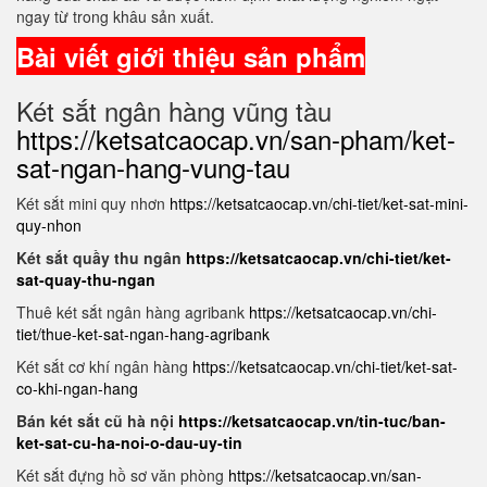
ngay từ trong khâu sản xuất.
Bài viết giới thiệu sản phẩm
Két sắt ngân hàng vũng tàu
https://ketsatcaocap.vn/san-pham/ket-
sat-ngan-hang-vung-tau
Két sắt mini quy nhơn
https://ketsatcaocap.vn/chi-tiet/ket-sat-mini-
quy-nhon
Két sắt quầy thu ngân
https://ketsatcaocap.vn/chi-tiet/ket-
sat-quay-thu-ngan
Thuê két sắt ngân hàng agribank
https://ketsatcaocap.vn/chi-
tiet/thue-ket-sat-ngan-hang-agribank
Két sắt cơ khí ngân hàng
https://ketsatcaocap.vn/chi-tiet/ket-sat-
co-khi-ngan-hang
Bán két sắt cũ hà nội
https://ketsatcaocap.vn/tin-tuc/ban-
ket-sat-cu-ha-noi-o-dau-uy-tin
Két sắt đựng hồ sơ văn phòng
https://ketsatcaocap.vn/san-