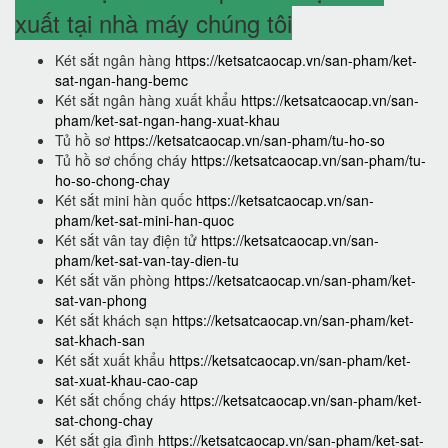
xuất tại nhà máy chúng tôi
Két sắt ngân hàng
https://ketsatcaocap.vn/san-pham/ket-
sat-ngan-hang-bemc
Két sắt ngân hàng xuất khẩu
https://ketsatcaocap.vn/san-
pham/ket-sat-ngan-hang-xuat-khau
Tủ hồ sơ
https://ketsatcaocap.vn/san-pham/tu-ho-so
Tủ hồ sơ chống cháy
https://ketsatcaocap.vn/san-pham/tu-
ho-so-chong-chay
Két sắt mini hàn quốc
https://ketsatcaocap.vn/san-
pham/ket-sat-mini-han-quoc
Két sắt vân tay điện tử
https://ketsatcaocap.vn/san-
pham/ket-sat-van-tay-dien-tu
Két sắt văn phòng
https://ketsatcaocap.vn/san-pham/ket-
sat-van-phong
Két sắt khách sạn
https://ketsatcaocap.vn/san-pham/ket-
sat-khach-san
Két sắt xuất khẩu
https://ketsatcaocap.vn/san-pham/ket-
sat-xuat-khau-cao-cap
Két sắt chống cháy
https://ketsatcaocap.vn/san-pham/ket-
sat-chong-chay
Két sắt gia đình
https://ketsatcaocap.vn/san-pham/ket-sat-