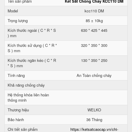
Tên sản phẩm
Két Sắt Chống Cháy KCC110 DM
Model
kcc110 DM
Trọng lượng
85 ± 10kg
Kích thước ngoài ( C * R * S
630 * 425 * 445
) mm
Kích thước sử dụng ( C * R *
320 * 350 * 300
S ) mm
Kích thước ngăn kéo ( C * R
130 * 350 * 250
* S ) mm
Tính năng
An Toàn chống cháy
Khả năng chống cháy
Hệ thống khóa liên hoàn
thông minh
Thương hiệu
WELKO
Bảo hành
36 Tháng
Chi tiết sản phẩm
https://ketsatcaocap.vn/chi-