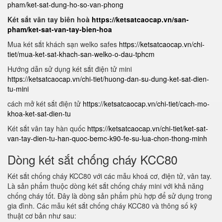
pham/ket-sat-dung-ho-so-van-phong
Két sắt vân tay biên hoà
https://ketsatcaocap.vn/san-
pham/ket-sat-van-tay-bien-hoa
Mua két sắt khách sạn welko safes
https://ketsatcaocap.vn/chi-
tiet/mua-ket-sat-khach-san-welko-o-dau-tphcm
Hướng dẫn sử dụng két sắt điện tử mini
https://ketsatcaocap.vn/chi-tiet/huong-dan-su-dung-ket-sat-dien-
tu-mini
cách mở két sắt điện tử
https://ketsatcaocap.vn/chi-tiet/cach-mo-
khoa-ket-sat-dien-tu
Két sắt vân tay hàn quốc
https://ketsatcaocap.vn/chi-tiet/ket-sat-
van-tay-dien-tu-han-quoc-bemc-k90-fe-su-lua-chon-thong-minh
Dòng két sắt chống cháy KCC80
Két sắt chống cháy KCC80 với các mẫu khoá cơ, điện tử, vân tay.
Là sản phẩm thuộc dòng két sắt chống cháy mini với khả năng
chống cháy tốt. Đây là dòng sản phẩm phù hợp để sử dụng trong
gia đình. Các mẫu két sắt chống cháy KCC80 và thông số kỹ
thuật cơ bản như sau: