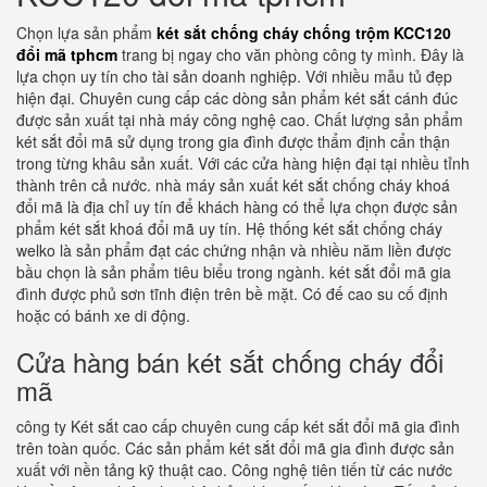
Chọn lựa sản phẩm
két sắt chống cháy chống trộm KCC120
đổi mã tphcm
trang bị ngay cho văn phòng công ty mình. Đây là
lựa chọn uy tín cho tài sản doanh nghiệp. Với nhiều mẫu tủ đẹp
hiện đại. Chuyên cung cấp các dòng sản phẩm két sắt cánh đúc
được sản xuất tại nhà máy công nghệ cao. Chất lượng sản phẩm
két sắt đổi mã sử dụng trong gia đình được thẩm định cẩn thận
trong từng khâu sản xuất. Với các cửa hàng hiện đại tại nhiều tỉnh
thành trên cả nước. nhà máy sản xuất két sắt chống cháy khoá
đổi mã là địa chỉ uy tín để khách hàng có thể lựa chọn được sản
phẩm két sắt khoá đổi mã uy tín. Hệ thống két sắt chống cháy
welko là sản phẩm đạt các chứng nhận và nhiều năm liền được
bầu chọn là sản phẩm tiêu biểu trong ngành. két sắt đổi mã gia
đình được phủ sơn tĩnh điện trên bề mặt. Có đế cao su cố định
hoặc có bánh xe di động.
Cửa hàng bán két sắt chống cháy đổi
mã
công ty Két sắt cao cấp chuyên cung cấp két sắt đổi mã gia đình
trên toàn quốc. Các sản phẩm két sắt đổi mã gia đình được sản
xuất với nền tảng kỹ thuật cao. Công nghệ tiên tiến từ các nước