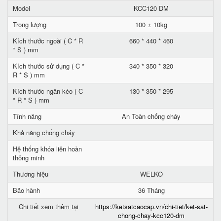
Model
KCC120 DM
Trọng lượng
100 ± 10kg
Kích thước ngoài ( C * R
660 * 440 * 460
* S ) mm
Kích thước sử dụng ( C *
340 * 350 * 320
R * S ) mm
Kích thước ngăn kéo ( C
130 * 350 * 295
* R * S ) mm
Tính năng
An Toàn chống cháy
Khả năng chống cháy
Hệ thống khóa liên hoàn
thông minh
Thương hiệu
WELKO
Bảo hành
36 Tháng
Chi tiết xem thêm tại
https://ketsatcaocap.vn/chi-tiet/ket-sat-
chong-chay-kcc120-dm