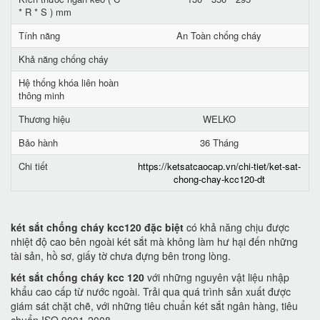
* R * S ) mm
Tính năng
An Toàn chống cháy
Khả năng chống cháy
Hệ thống khóa liên hoàn
thông minh
Thương hiệu
WELKO
Bảo hành
36 Tháng
Chi tiết
https://ketsatcaocap.vn/chi-tiet/ket-sat-
chong-chay-kcc120-dt
két sắt chống cháy kcc120 đặc biệt
có khả năng chịu được
nhiệt độ cao bên ngoài két sắt mà không làm hư hại đến những
tài sản, hồ sơ, giấy tờ chưa đựng bên trong lòng.
két sắt chống cháy kcc 120
với những nguyên vật liệu nhập
khẩu cao cấp từ nước ngoài. Trải qua quá trình sản xuất được
giám sát chặt chẽ, với những tiêu chuẩn két sắt ngân hàng, tiêu