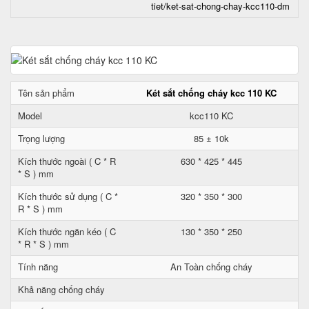
tiet/ket-sat-chong-chay-kcc110-dm
Tên sản phẩm
Két sắt chống cháy kcc 110 KC
Model
kcc110 KC
Trọng lượng
85 ± 10k
Kích thước ngoài ( C * R
630 * 425 * 445
* S ) mm
Kích thước sử dụng ( C *
320 * 350 * 300
R * S ) mm
Kích thước ngăn kéo ( C
130 * 350 * 250
* R * S ) mm
Tính năng
An Toàn chống cháy
Khả năng chống cháy