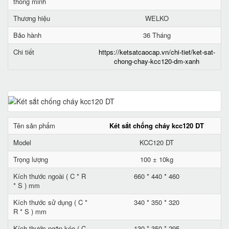
thông minh
Thương hiệu
WELKO
Bảo hành
36 Tháng
Chi tiết
https://ketsatcaocap.vn/chi-tiet/ket-sat-
chong-chay-kcc120-dm-xanh
Tên sản phẩm
Két sắt chống cháy kcc120 DT
Model
KCC120 DT
Trọng lượng
100 ± 10kg
Kích thước ngoài ( C * R
660 * 440 * 460
* S ) mm
Kích thước sử dụng ( C *
340 * 350 * 320
R * S ) mm
Kích thước ngăn kéo ( C
130 * 350 * 295