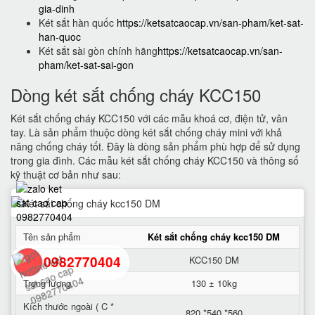
gia-dinh
Két sắt hàn quốc
https://ketsatcaocap.vn/san-pham/ket-sat-
han-quoc
Két sắt sài gòn chính hãng
https://ketsatcaocap.vn/san-
pham/ket-sat-sai-gon
Dòng két sắt chống cháy KCC150
Két sắt chống cháy KCC150 với các mẫu khoá cơ, điện tử, vân
tay. Là sản phẩm thuộc dòng két sắt chống cháy mini với khả
năng chống cháy tốt. Đây là dòng sản phẩm phù hợp để sử dụng
trong gia đình. Các mẫu két sắt chống cháy KCC150 và thông số
kỹ thuật cơ bản như sau:
Tên sản phẩm
Két sắt chống cháy kcc150 DM
0982770404
Model
KCC150 DM
Trọng lượng
130 ± 10kg
back
Kích thước ngoài ( C *
820 *540 *560