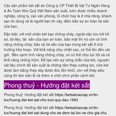
Các sản phẩm két sắt do Công ty CP Thiết Bị Vật Tư Ngân Hàng
& An Toàn Kho Quỹ Việt Nam sản xuất, luôn được nhiều doanh
nghiệp, công ty, các văn phòng, tổ chức hay là ở nhà riêng, khách
sạn tin dùng và là người bạn tin cậy, đảm bảo sự an toàn tài sản
của bạn.
Đặc biệt, với một chiếc két bạc chống cháy, ngoài việc lưu trữ hồ
sơ, tài liệu, tài sản của bạn an toàn, bảo mật thì nó còn có tính
năng chống cháy, bảo vệ tài sản của bạn trong két sắt ở môi
trường hỏa hoạn. Với khả năng chịu nhiệt cao, có thể lên đến vài
giờ. Bên cạnh tính năng chống cháy, nó có thể chịu lực tốt và có
khả năng chống trộm. Để tạo nên sự vững chắc của két, nguyên
vật liệu chính để sản xuất là những tấm thép cường lực, cửa két
được làm bằng thép dày được đúc liền khối, còn với thép siêu
cứng thì làm bản lề và thêm 4 chốt chìm phần cánh két.
Phong thuỷ - Hướng đặt két sắt
Phong thuỷ: Hướng đặt két sắt
https://ketsatcaocap.vn/tin-
tuc/huong-dat-ket-sat-cho-tuoi-quy-dau-1993
Phong thuỷ: Hướng đặt két sắt
https://ketsatcaocap.vn/tin-
tuc/huong-dat-ket-sat-dung-cho-se-dem-tai-loc-ve-cho-gia-chu