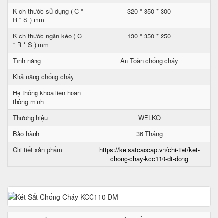
Kích thước sử dụng ( C *
320 * 350 * 300
R * S ) mm
Kích thước ngăn kéo ( C
130 * 350 * 250
* R * S ) mm
Tính năng
An Toàn chống cháy
Khả năng chống cháy
Hệ thống khóa liên hoàn
thông minh
Thương hiệu
WELKO
Bảo hành
36 Tháng
Chi tiết sản phẩm
https://ketsatcaocap.vn/chi-tiet/ket-
chong-chay-kcc110-dt-dong