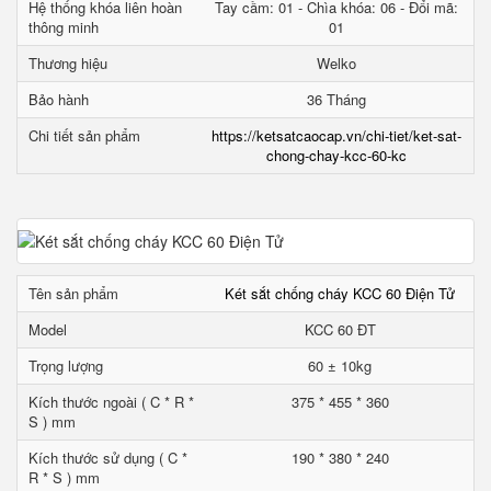
Hệ thống khóa liên hoàn
Tay cầm: 01 - Chìa khóa: 06 - Đổi mã:
thông minh
01
Thương hiệu
Welko
Bảo hành
36 Tháng
Chi tiết sản phẩm
https://ketsatcaocap.vn/chi-tiet/ket-sat-
chong-chay-kcc-60-kc
Tên sản phẩm
Két sắt chống cháy KCC 60 Điện Tử
Model
KCC 60 ĐT
Trọng lượng
60 ± 10kg
Kích thước ngoài ( C * R *
375 * 455 * 360
S ) mm
Kích thước sử dụng ( C *
190 * 380 * 240
R * S ) mm