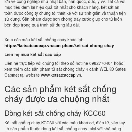
lớn về công nghiệp như nhật bản, hàn quốc, đức, ý vv. Tất cả với
mục tiêu đem lại hiệu quả tốt nhất cho khách hàng. két sắt an
toàn được công ty chúng tôi thiết kế với sự tinh giản và thuận tiện
sử dụng. Sản phẩm được sơn chống trầy xước giúp cho tủ luôn
bền đẹp trong quá trình sử dụng lâu dài.
Xem các mẫu két sắt chống cháy khác tại:
https://ketsatcaocap.vn/san-pham/ket-sat-chong-chay
Liên hệ mua két sắt cao cấp
Liên hệ trực tiếp với chúng tôi theo số hotline 0982770404 hoặc
xem thêm các sản phẩm tủ sắt chống cháy 4 cánh WELKO Safes
Cabinet tại website
www.ketsatcaocap.vn
.
Các sản phẩm két sắt chống
cháy được ưa chuộng nhất
Dòng két sắt chống cháy KCC60
Két sắt chống cháy KCC60 với các mẫu khoá cơ, điện tử, vân tay.
Là sản phẩm thuộc dòng két sắt chống cháy mini với khả năng