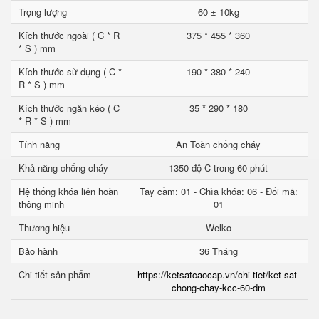
Trọng lượng
60 ± 10kg
Kích thước ngoài ( C * R
375 * 455 * 360
* S ) mm
Kích thước sử dụng ( C *
190 * 380 * 240
R * S ) mm
Kích thước ngăn kéo ( C
35 * 290 * 180
* R * S ) mm
Tính năng
An Toàn chống cháy
Khả năng chống cháy
1350 độ C trong 60 phút
Hệ thống khóa liên hoàn
Tay cầm: 01 - Chìa khóa: 06 - Đổi mã:
thông minh
01
Thương hiệu
Welko
Bảo hành
36 Tháng
Chi tiết sản phẩm
https://ketsatcaocap.vn/chi-tiet/ket-sat-
chong-chay-kcc-60-dm