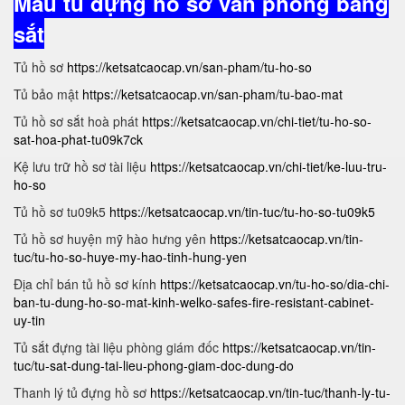
Mẫu tủ đựng hồ sơ văn phòng bằng
sắt
Tủ hồ sơ
https://ketsatcaocap.vn/san-pham/tu-ho-so
Tủ bảo mật
https://ketsatcaocap.vn/san-pham/tu-bao-mat
Tủ hồ sơ sắt hoà phát
https://ketsatcaocap.vn/chi-tiet/tu-ho-so-
sat-hoa-phat-tu09k7ck
Kệ lưu trữ hồ sơ tài liệu
https://ketsatcaocap.vn/chi-tiet/ke-luu-tru-
ho-so
Tủ hồ sơ tu09k5
https://ketsatcaocap.vn/tin-tuc/tu-ho-so-tu09k5
Tủ hồ sơ huyện mỹ hào hưng yên
https://ketsatcaocap.vn/tin-
tuc/tu-ho-so-huye-my-hao-tinh-hung-yen
Địa chỉ bán tủ hồ sơ kính
https://ketsatcaocap.vn/tu-ho-so/dia-chi-
ban-tu-dung-ho-so-mat-kinh-welko-safes-fire-resistant-cabinet-
uy-tin
Tủ sắt đựng tài liệu phòng giám đốc
https://ketsatcaocap.vn/tin-
tuc/tu-sat-dung-tai-lieu-phong-giam-doc-dung-do
Thanh lý tủ đựng hồ sơ
https://ketsatcaocap.vn/tin-tuc/thanh-ly-tu-