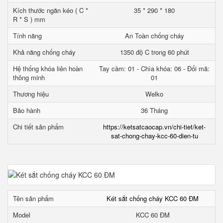
Kích thước ngăn kéo ( C *
35 * 290 * 180
R * S ) mm
Tính năng
An Toàn chống cháy
Khả năng chống cháy
1350 độ C trong 60 phút
Hệ thống khóa liên hoàn
Tay cầm: 01 - Chìa khóa: 06 - Đổi mã:
thông minh
01
Thương hiệu
Welko
Bảo hành
36 Tháng
Chi tiết sản phẩm
https://ketsatcaocap.vn/chi-tiet/ket-
sat-chong-chay-kcc-60-dien-tu
Tên sản phẩm
Két sắt chống cháy KCC 60 ĐM
Model
KCC 60 ĐM