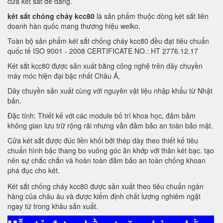
cửa két sắt dễ dàng.
két sắt chóng cháy kcc80
là sản phẩm thuộc dòng két sắt liên
doanh hàn quốc mang thương hiệu welko.
Toàn bộ sản phẩm két sắt chống cháy kcc80 đều đạt tiêu chuẩn
quốc tế ISO 9001 - 2008 CERTIFICATE NO.: HT 2776.12.17
Két sắt kcc80 được sản xuất bằng công nghệ trên dây chuyền
máy móc hiện đại bậc nhất Châu Á,
Dây chuyền sản xuất cùng với nguyên vật liệu nhập khẩu từ Nhật
bản.
Đặc tính: Thiết kế với các module bố trí khoa học, đảm bảm
không gian lưu trữ rộng rãi nhưng vẫn đảm bảo an toàn bảo mật.
Cửa két sắt được đúc liền khối bởi thép dày theo thiết kế tiêu
chuẩn hình bậc thang bo vuông góc ăn khớp với thân két bạc. tạo
nên sự chắc chắn và hoàn toàn đảm bảo an toàn chống khoan
phá đục cho két.
Két sắt chống cháy kcc80 được sản xuất theo tiêu chuẩn ngân
hàng của châu âu và được kiểm định chất lượng nghiêm ngặt
ngay từ trong khâu sản xuất.