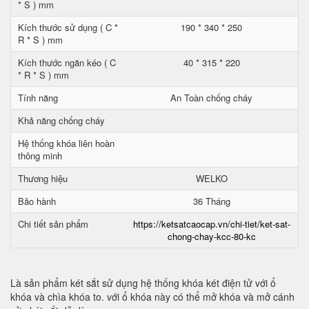
* S ) mm
Kích thước sử dụng ( C *
190 * 340 * 250
R * S ) mm
Kích thước ngăn kéo ( C
40 * 315 * 220
* R * S ) mm
Tính năng
An Toàn chống cháy
Khả năng chống cháy
Hệ thống khóa liên hoàn
thông minh
Thương hiệu
WELKO
Bảo hành
36 Tháng
Chi tiết sản phẩm
https://ketsatcaocap.vn/chi-tiet/ket-sat-
chong-chay-kcc-80-kc
Là sản phẩm két sắt sử dụng hệ thống khóa két điện tử với ổ
khóa và chìa khóa to. với ổ khóa này có thể mở khóa và mở cánh