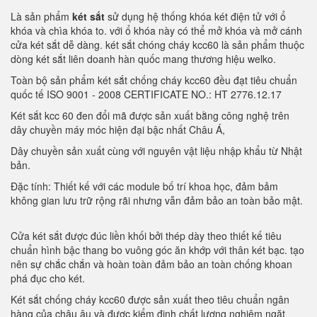
Là sản phẩm
két sắt
sử dụng hệ thống khóa két điện tử với ổ
khóa và chìa khóa to. với ổ khóa này có thể mở khóa và mở cánh
cửa két sắt dễ dàng. két sắt chóng cháy kcc60 là sản phẩm thuộc
dòng két sắt liên doanh hàn quốc mang thương hiệu welko.
Toàn bộ sản phẩm két sắt chống cháy kcc60 đều đạt tiêu chuẩn
quốc tế ISO 9001 - 2008 CERTIFICATE NO.: HT 2776.12.17
Két sắt kcc 60 đen đổi mã được sản xuất bằng công nghệ trên
dây chuyền máy móc hiện đại bậc nhất Châu Á,
Dây chuyền sản xuất cùng với nguyên vật liệu nhập khẩu từ Nhật
bản.
Đặc tính: Thiết kế với các module bố trí khoa học, đảm bảm
không gian lưu trữ rộng rãi nhưng vẫn đảm bảo an toàn bảo mật.
Cửa két sắt được đúc liền khối bởi thép dày theo thiết kế tiêu
chuẩn hình bậc thang bo vuông góc ăn khớp với thân két bạc. tạo
nên sự chắc chắn và hoàn toàn đảm bảo an toàn chống khoan
phá đục cho két.
Két sắt chống cháy kcc60 được sản xuất theo tiêu chuẩn ngân
hàng của châu âu và được kiểm định chất lượng nghiêm ngặt