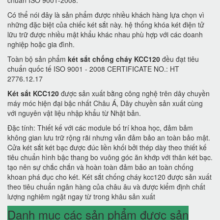
chuẩn ISO 9001-2008.
Có thể nói đây là sản phẩm được nhiều khách hàng lựa chọn vì
những đặc biệt của chiếc két sắt này. hệ thống khóa két điện tử
lữu trữ được nhiều mật khẩu khác nhau phù hợp với các doanh
nghiệp hoặc gia đình.
Toàn bộ sản phẩm
két sắt chống cháy KCC120
đều đạt tiêu
chuẩn quốc tế ISO 9001 - 2008 CERTIFICATE NO.: HT
2776.12.17
Két sắt KCC120
được sản xuất bằng công nghệ trên dây chuyền
máy móc hiện đại bậc nhất Châu Á, Dây chuyền sản xuất cùng
với nguyên vật liệu nhập khẩu từ Nhật bản.
Đặc tính: Thiết kế với các module bố trí khoa học, đảm bảm
không gian lưu trữ rộng rãi nhưng vẫn đảm bảo an toàn bảo mật.
Cửa két sắt két bạc được đúc liền khối bởi thép dày theo thiết kế
tiêu chuẩn hình bậc thang bo vuông góc ăn khớp với thân két bạc.
tạo nên sự chắc chắn và hoàn toàn đảm bảo an toàn chống
khoan phá đục cho két. Két sắt chống cháy kcc120 được sản xuất
theo tiêu chuẩn ngân hàng của châu âu và được kiểm định chất
lượng nghiêm ngặt ngay từ trong khâu sản xuất
Danh mục các sản phẩm được sản