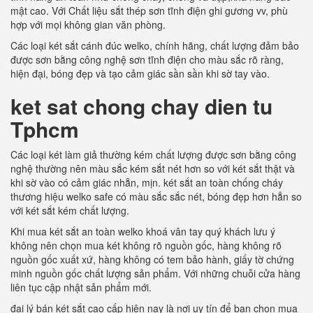
mật cao. Với Chất liệu sắt thép sơn tĩnh điện ghi gương vv, phù
hợp với mọi không gian văn phòng.
Các loại két sắt cánh đúc welko, chính hãng, chất lượng đảm bảo
được sơn bằng công nghệ sơn tĩnh điện cho màu sắc rõ ràng,
hiện đại, bóng đẹp và tạo cảm giác sần sần khi sờ tay vào.
ket sat chong chay dien tu
Tphcm
Các loại két làm giả thường kém chất lượng được sơn bằng công
nghệ thường nên màu sắc kém sắt nét hơn so với két sắt thật và
khi sờ vào có cảm giác nhẵn, mịn. két sắt an toàn chống cháy
thương hiệu welko safe có màu sắc sắc nét, bóng đẹp hơn hẳn so
với két sắt kém chất lượng.
Khi mua két sắt an toàn welko khoá vân tay quý khách lưu ý
không nên chọn mua két không rõ nguồn gốc, hàng không rõ
nguồn gốc xuất xứ, hàng không có tem bảo hành, giấy tờ chứng
minh nguồn gốc chất lượng sản phẩm. Với những chuỗi cửa hàng
liên tục cập nhật sản phẩm mới.
đại lý bán két sắt cao cấp hiện nay là nơi uy tín để bạn chọn mua