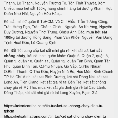
Thành, Lê Thạch, Nguyễn Trường Tộ, Tôn Thất Thuyết, Xóm
Chiếu, mua két sắt 150kg hàng chính hãng tại đường Khánh Hội,
Đoàn Như Hài, Nguyễn Hữu Hào,..
Két sắt mini ở quận 5 TpHCM: Vũ Chí Hiếu, Trần Tướng Công,
Trần Hưng Đạo, Trần Chánh Chiếu, Nguyễn An Khương, Nguyễn
Duy Dương, Nguyễn Thời Trung, Chiêu Anh Các,
mua két sắt
100kg
tại đường Hồng Bàng, Phan Văn Khỏe, Nguyễn Văn Đừng,
Trịnh Hoài Đức, Lê Quang Định, ..
Két Sắt Tốt cung cấp két sắt mini giá rẻ, két sắt cơ,
két sắt
chống cháy
, két sắt hcm quận khác: Quận 6, Quận 7, quận 8,
Quận 9, quận 10, Quận 11, Quận 12, quận Tân Bình, Quận Tân
Phú, quận Bình Tân, Q.Phú Nhuận, Gò Vấp, Q.Phú Nhuân,
Q.Bình Thạnh, Q.Thủ Đức, Huyện Nhà Bè, Hóc Môn, Bình Chánh
TP Hồ Chí Minh, két sắt Bình Dương, két sắt Đồng Nai, két sắt
Long An, Tiền Giang, két sắt giá rẻ tại Bến Tre, két sắt chống
cháy giá rẻ Mỹ Tho, mua két sắt gia đình giá rẻ tại Cao Lãnh,
Đồng Tháp, két sắt nhỏ giá rẻ tại Long Xuyên, Rạch Giá
https://ketsatcantho.com/tin-tuc/ket-sat-chong-chay-dien-tu-
tphcm
https://ketsatnhatrang.com/tin-tuc/ket-sat-chong-chay-dien-tu-