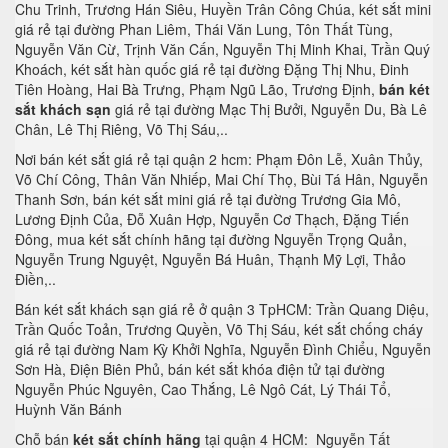
Chu Trinh, Trương Hán Siêu, Huyền Trân Công Chúa, két sắt mini
giá rẻ tại đường Phan Liêm, Thái Văn Lung, Tôn Thất Tùng,
Nguyễn Văn Cừ, Trịnh Văn Cấn, Nguyễn Thị Minh Khai, Trần Quý
Khoách, két sắt hàn quốc giá rẻ tại đường Đặng Thị Nhu, Đinh
Tiên Hoàng, Hai Bà Trưng, Phạm Ngũ Lão, Trương Định,
bán két
sắt khách sạn
giá rẻ tại đường Mạc Thị Bưởi, Nguyễn Du, Bà Lê
Chân, Lê Thị Riêng, Võ Thị Sáu,..
Nơi bán két sắt giá rẻ tại quận 2 hcm: Phạm Đôn Lễ, Xuân Thủy,
Võ Chí Công, Thân Văn Nhiếp, Mai Chí Thọ, Bùi Tá Hân, Nguyễn
Thanh Sơn, bán két sắt mini giá rẻ tại đường Trương Gia Mô,
Lương Định Của, Đỗ Xuân Hợp, Nguyễn Cơ Thạch, Đặng Tiến
Đông, mua két sắt chính hãng tại đường Nguyễn Trọng Quản,
Nguyễn Trung Nguyệt, Nguyễn Bá Huân, Thạnh Mỹ Lợi, Thảo
Điền,..
Bán két sắt khách sạn giá rẻ ở quận 3 TpHCM: Trần Quang Diệu,
Trần Quốc Toản, Trương Quyền, Võ Thị Sáu, két sắt chống cháy
giá rẻ tại đường Nam Kỳ Khởi Nghĩa, Nguyễn Đình Chiểu, Nguyễn
Sơn Hà, Điện Biên Phủ, bán két sắt khóa điện tử tại đường
Nguyễn Phúc Nguyên, Cao Thắng, Lê Ngô Cát, Lý Thái Tổ,
Huỳnh Văn Bánh
Chỗ bán
két sắt chính hãng
tại quận 4 HCM: Nguyễn Tất