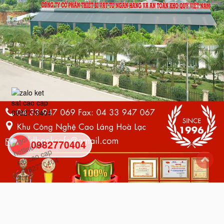
0982770404
back
to
top