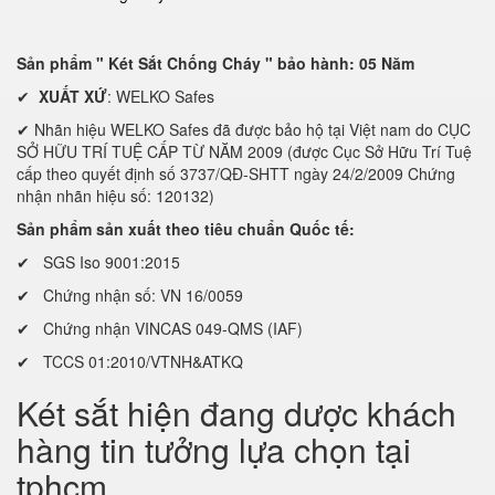
Sản phẩm " Két Sắt Chống Cháy " bảo hành: 05 Năm
✔
XUẤT XỨ
: WELKO Safes
✔ Nhãn hiệu WELKO Safes đã được bảo hộ tại Việt nam do CỤC
SỞ HỮU TRÍ TUỆ CẤP TỪ NĂM 2009 (được Cục Sở Hữu Trí Tuệ
cấp theo quyết định số 3737/QĐ-SHTT ngày 24/2/2009 Chứng
nhận nhãn hiệu số: 120132)
Sản phẩm sản xuất theo tiêu chuẩn Quốc tế:
✔ SGS Iso 9001:2015
✔ Chứng nhận số: VN 16/0059
✔ Chứng nhận VINCAS 049-QMS (IAF)
✔ TCCS 01:2010/VTNH&ATKQ
Két sắt hiện đang dược khách
hàng tin tưởng lựa chọn tại
tphcm