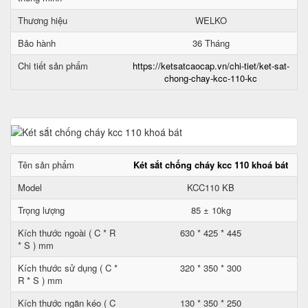
Thương hiệu
WELKO
Bảo hành
36 Tháng
Chi tiết sản phẩm
https://ketsatcaocap.vn/chi-tiet/ket-sat-
chong-chay-kcc-110-kc
Tên sản phẩm
Két sắt chống cháy kcc 110 khoá bát
Model
KCC110 KB
Trọng lượng
85 ± 10kg
Kích thước ngoài ( C * R
630 * 425 * 445
* S ) mm
Kích thước sử dụng ( C *
320 * 350 * 300
R * S ) mm
Kích thước ngăn kéo ( C
130 * 350 * 250