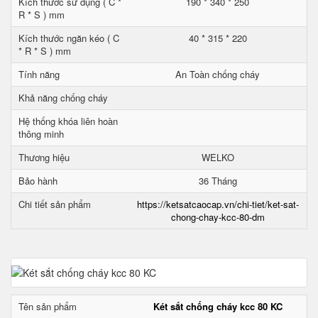
Kích thước sử dụng ( C *
190 * 340 * 250
R * S ) mm
Kích thước ngăn kéo ( C
40 * 315 * 220
* R * S ) mm
Tính năng
An Toàn chống cháy
Khả năng chống cháy
Hệ thống khóa liên hoàn
thông minh
Thương hiệu
WELKO
Bảo hành
36 Tháng
Chi tiết sản phẩm
https://ketsatcaocap.vn/chi-tiet/ket-sat-
chong-chay-kcc-80-dm
Tên sản phẩm
Két sắt chống cháy kcc 80 KC