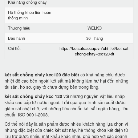
Khả năng chống cháy
Hệ thống khóa liên hoàn
thông minh
Thương hiệu
WELKO
Bảo hành
36 Tháng
Chi tiết
https://ketsatcaocap.vn/chi-tiet/ket-sat-
chong-chay-kcc120-dt
két sắt chống cháy kcc120 đặc biệt
có khả năng chịu được
nhiệt độ cao bên ngoài két sắt mà không làm hư hại đến những
tài sản, hồ sơ, giấy tờ chưa đựng bên trong lòng.
két sắt chống cháy kcc 120
với những nguyên vật liệu nhập
khẩu cao cấp từ nước ngoài. Trải qua quá trình sản xuất được
giám sát chặt chẽ, với những tiêu chuẩn két sắt ngân hàng, tiêu
chuẩn ISO 9001-2008.
Có thể nói đây là sản phẩm được nhiều khách hàng lựa chọn vì
những đặc biệt của chiếc két sắt này. hệ thống khóa két điện tử
lữu trữ được nhiều mật khẩu khác nhau phù hợp với các doanh