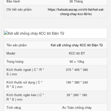
Bảo hành
36 Tháng
Chi tiết sản phẩm
https://ketsatcaocap.vn/chi-tiet/ket-sat-
chong-chay-kcc-60-kc
Tên sản phẩm
Két sắt chống cháy KCC 60 Điện Tử
Model
KCC 60 ĐT
Trọng lượng
60 ± 10kg
Kích thước ngoài ( C * R *
375 * 455 * 360
S ) mm
Kích thước sử dụng ( C *
190 * 380 * 240
R * S ) mm
Kích thước ngăn kéo ( C *
35 * 290 * 180
R * S ) mm
Tính năng
An Toàn chống cháy