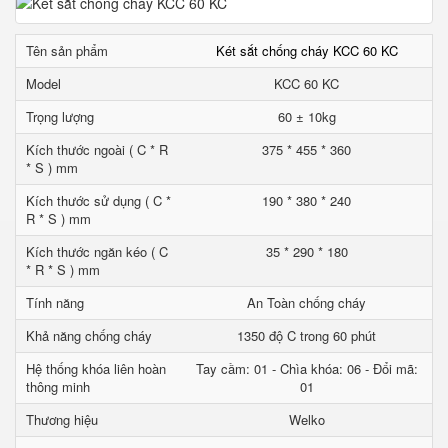
Tên sản phẩm
Két sắt chống cháy KCC 60 KC
Model
KCC 60 KC
Trọng lượng
60 ± 10kg
Kích thước ngoài ( C * R
375 * 455 * 360
* S ) mm
Kích thước sử dụng ( C *
190 * 380 * 240
R * S ) mm
Kích thước ngăn kéo ( C
35 * 290 * 180
* R * S ) mm
Tính năng
An Toàn chống cháy
Khả năng chống cháy
1350 độ C trong 60 phút
Hệ thống khóa liên hoàn
Tay cầm: 01 - Chìa khóa: 06 - Đổi mã:
thông minh
01
Thương hiệu
Welko