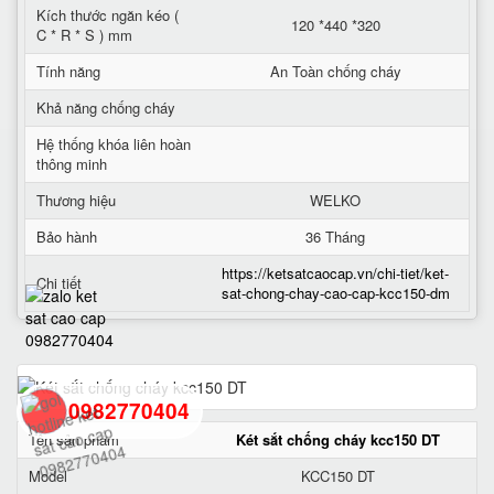
Kích thước ngăn kéo (
120 *440 *320
C * R * S ) mm
Tính năng
An Toàn chống cháy
Khả năng chống cháy
Hệ thống khóa liên hoàn
thông minh
Thương hiệu
WELKO
Bảo hành
36 Tháng
https://ketsatcaocap.vn/chi-tiet/ket-
Chi tiết
sat-chong-chay-cao-cap-kcc150-dm
0982770404
Tên sản phẩm
Két sắt chống cháy kcc150 DT
Model
KCC150 DT
back