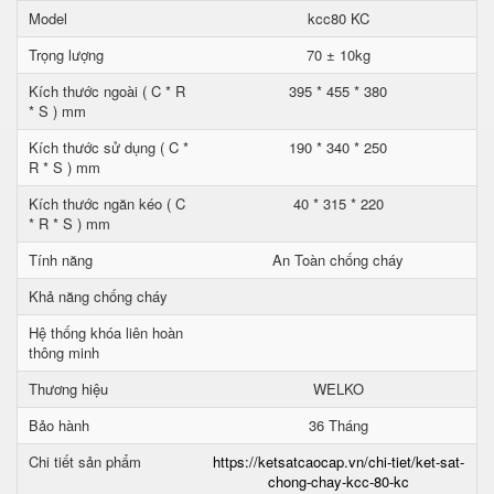
Model
kcc80 KC
Trọng lượng
70 ± 10kg
Kích thước ngoài ( C * R
395 * 455 * 380
* S ) mm
Kích thước sử dụng ( C *
190 * 340 * 250
R * S ) mm
Kích thước ngăn kéo ( C
40 * 315 * 220
* R * S ) mm
Tính năng
An Toàn chống cháy
Khả năng chống cháy
Hệ thống khóa liên hoàn
thông minh
Thương hiệu
WELKO
Bảo hành
36 Tháng
Chi tiết sản phẩm
https://ketsatcaocap.vn/chi-tiet/ket-sat-
chong-chay-kcc-80-kc