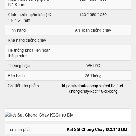
R * S ) mm
Kích thước ngăn kéo ( C
130 * 350 * 250
* R * S ) mm
Tính năng
An Toàn chống cháy
Khả năng chống cháy
Hệ thống khóa liên hoàn
thông minh
Thương hiệu
WELKO
Bảo hành
36 Tháng
Chi tiết sản phẩm
https://ketsatcaocap.vn/chi-tiet/ket-
chong-chay-kcc110-dt-dong
Tên sản phẩm
Két Sắt Chống Cháy KCC110 DM