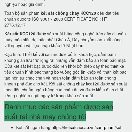
nghiệp hoặc gia đình.
Toàn bộ sản phẩm
két sắt chống cháy KCC120
đều đạt tiêu
chuẩn quốc tế ISO 9001 - 2008 CERTIFICATE NO.: HT
2776.12.17
Két sắt KCC120
được sản xuất bằng công nghệ trên dây chuyền
máy móc hiện đại bậc nhất Châu Á, Dây chuyền sản xuất cùng
với nguyên vật liệu nhập khẩu từ Nhật bản.
Đặc tính: Thiết kế với các module bố trí khoa học, đảm bảm
không gian lưu trữ rộng rãi nhưng vẫn đảm bảo an toàn bảo mật.
Cửa két sắt két bạc được đúc liền khối bởi thép dày theo thiết kế
tiêu chuẩn hình bậc thang bo vuông góc ăn khớp với thân két bạc.
tạo nên sự chắc chắn và hoàn toàn đảm bảo an toàn chống
khoan phá đục cho két. Két sắt chống cháy kcc120 được sản xuất
theo tiêu chuẩn ngân hàng của châu âu và được kiểm định chất
lượng nghiêm ngặt ngay từ trong khâu sản xuất
Danh mục các sản phẩm được sản
xuất tại nhà máy chúng tôi
Két sắt ngân hàng
https://ketsatcaocap.vn/san-pham/ket-