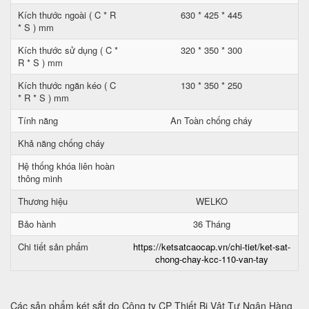
Kích thước ngoài ( C * R
630 * 425 * 445
* S ) mm
Kích thước sử dụng ( C *
320 * 350 * 300
R * S ) mm
Kích thước ngăn kéo ( C
130 * 350 * 250
* R * S ) mm
Tính năng
An Toàn chống cháy
Khả năng chống cháy
Hệ thống khóa liên hoàn
thông minh
Thương hiệu
WELKO
Bảo hành
36 Tháng
Chi tiết sản phẩm
https://ketsatcaocap.vn/chi-tiet/ket-sat-
chong-chay-kcc-110-van-tay
Các sản phẩm két sắt do Công ty CP Thiết Bị Vật Tư Ngân Hàng