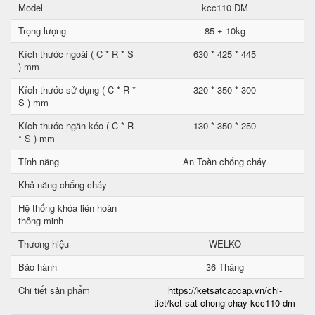
Model
kcc110 DM
Trọng lượng
85 ± 10kg
Kích thước ngoài ( C * R * S
630 * 425 * 445
) mm
Kích thước sử dụng ( C * R *
320 * 350 * 300
S ) mm
Kích thước ngăn kéo ( C * R
130 * 350 * 250
* S ) mm
Tính năng
An Toàn chống cháy
Khả năng chống cháy
Hệ thống khóa liên hoàn
thông minh
Thương hiệu
WELKO
Bảo hành
36 Tháng
Chi tiết sản phẩm
https://ketsatcaocap.vn/chi-
tiet/ket-sat-chong-chay-kcc110-dm