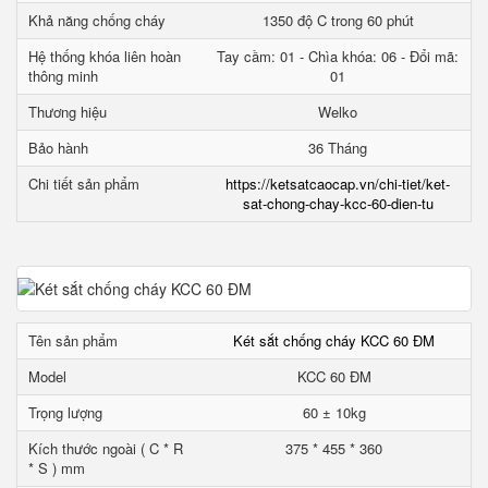
Khả năng chống cháy
1350 độ C trong 60 phút
Hệ thống khóa liên hoàn
Tay cầm: 01 - Chìa khóa: 06 - Đổi mã:
thông minh
01
Thương hiệu
Welko
Bảo hành
36 Tháng
Chi tiết sản phẩm
https://ketsatcaocap.vn/chi-tiet/ket-
sat-chong-chay-kcc-60-dien-tu
Tên sản phẩm
Két sắt chống cháy KCC 60 ĐM
Model
KCC 60 ĐM
Trọng lượng
60 ± 10kg
Kích thước ngoài ( C * R
375 * 455 * 360
* S ) mm