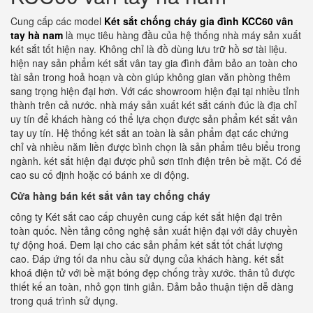
Cung cấp các model
Két sắt chống cháy gia đình KCC60 vân
tay hà nam
là mục tiêu hàng đầu của hệ thống nhà máy sản xuất
két sắt tốt hiện nay. Không chỉ là đồ dùng lưu trữ hồ sơ tài liệu.
hiện nay sản phẩm két sắt vân tay gia đình đảm bảo an toàn cho
tài sản trong hoả hoạn và còn giúp không gian văn phòng thêm
sang trọng hiện đại hơn. Với các showroom hiện đại tại nhiều tỉnh
thành trên cả nước. nhà máy sản xuất két sắt cánh đúc là địa chỉ
uy tín để khách hàng có thể lựa chọn được sản phẩm két sắt vân
tay uy tín. Hệ thống két sắt an toàn là sản phẩm đạt các chứng
chỉ và nhiều năm liền được bình chọn là sản phẩm tiêu biểu trong
ngành. két sắt hiện đại được phủ sơn tĩnh điện trên bề mặt. Có đế
cao su cố định hoặc có bánh xe di động.
Cửa hàng bán két sắt vân tay chống cháy
công ty Két sắt cao cấp chuyên cung cấp két sắt hiện đại trên
toàn quốc. Nền tảng công nghệ sản xuất hiện đại với dây chuyền
tự động hoá. Đem lại cho các sản phẩm két sắt tốt chất lượng
cao. Đáp ứng tối đa nhu cầu sử dụng của khách hàng. két sắt
khoá điện tử với bề mặt bóng đẹp chống trầy xước. thân tủ được
thiết kế an toàn, nhỏ gọn tinh giản. Đảm bảo thuận tiện dễ dàng
trong quá trình sử dụng.