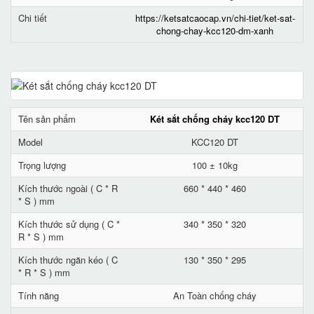
Chi tiết
https://ketsatcaocap.vn/chi-tiet/ket-sat-
chong-chay-kcc120-dm-xanh
Tên sản phẩm
Két sắt chống cháy kcc120 DT
Model
KCC120 DT
Trọng lượng
100 ± 10kg
Kích thước ngoài ( C * R
660 * 440 * 460
* S ) mm
Kích thước sử dụng ( C *
340 * 350 * 320
R * S ) mm
Kích thước ngăn kéo ( C
130 * 350 * 295
* R * S ) mm
Tính năng
An Toàn chống cháy