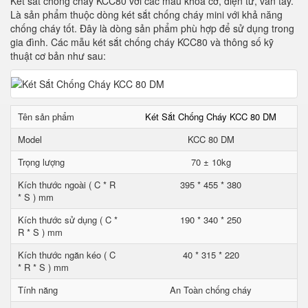
Két sắt chống cháy KCC80 với các mẫu khoá cơ, điện tử, vân tay.
Là sản phẩm thuộc dòng két sắt chống cháy mini với khả năng
chống cháy tốt. Đây là dòng sản phẩm phù hợp để sử dụng trong
gia đình. Các mẫu két sắt chống cháy KCC80 và thông số kỹ
thuật cơ bản như sau:
Tên sản phẩm
Két Sắt Chống Cháy KCC 80 DM
Model
KCC 80 DM
Trọng lượng
70 ± 10kg
Kích thước ngoài ( C * R
395 * 455 * 380
* S ) mm
Kích thước sử dụng ( C *
190 * 340 * 250
R * S ) mm
Kích thước ngăn kéo ( C
40 * 315 * 220
* R * S ) mm
Tính năng
An Toàn chống cháy