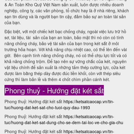
& An Toàn Kho Quỹ Việt Nam sản xuất, luôn được nhiều doanh
nghiệp, công ty, các văn phòng, tổ chức hay là ở nhà riêng, khách
sạn tin dùng và là người bạn tin cậy, đảm bảo sự an toàn tài sản
của bạn.
Đặc biệt, với một chiếc két bạc chống cháy, ngoài việc lưu trữ hồ
sơ, tài liệu, tài sản của bạn an toàn, bảo mật thì nó còn có tính
năng chống cháy, bảo vệ tài sản của bạn trong két sắt ở môi
trường hỏa hoạn. Với khả năng chịu nhiệt cao, có thể lên đến vài
giờ. Bên cạnh tính năng chống cháy, nó có thể chịu lực tốt và có
khả năng chống trộm. Để tạo nên sự vững chắc của két, nguyên
vật liệu chính để sản xuất là những tấm thép cường lực, cửa két
được làm bằng thép dày được đúc liền khối, còn với thép siêu
cứng thì làm bản lề và thêm 4 chốt chìm phần cánh két.
Phong thuỷ - Hướng đặt két sắt
Phong thuỷ: Hướng đặt két sắt
https://ketsatcaocap.vn/tin-
tuc/huong-dat-ket-sat-cho-tuoi-quy-dau-1993
Phong thuỷ: Hướng đặt két sắt
https://ketsatcaocap.vn/tin-
tuc/huong-dat-ket-sat-dung-cho-se-dem-tai-loc-ve-cho-gia-chu
Phong thuỷ: Hướng đặt két sắt
https://ketsatcaocap.vn/tin-