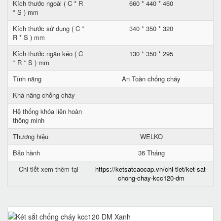
Kích thước ngoài ( C * R
660 * 440 * 460
* S ) mm
Kích thước sử dụng ( C *
340 * 350 * 320
R * S ) mm
Kích thước ngăn kéo ( C
130 * 350 * 295
* R * S ) mm
Tính năng
An Toàn chống cháy
Khả năng chống cháy
Hệ thống khóa liên hoàn
thông minh
Thương hiệu
WELKO
Bảo hành
36 Tháng
Chi tiết xem thêm tại
https://ketsatcaocap.vn/chi-tiet/ket-sat-
chong-chay-kcc120-dm