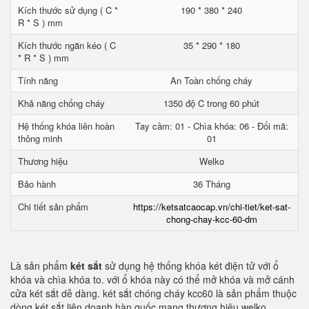
Kích thước sử dụng ( C *
190 * 380 * 240
R * S ) mm
Kích thước ngăn kéo ( C
35 * 290 * 180
* R * S ) mm
Tính năng
An Toàn chống cháy
Khả năng chống cháy
1350 độ C trong 60 phút
Hệ thống khóa liên hoàn
Tay cầm: 01 - Chìa khóa: 06 - Đổi mã:
thông minh
01
Thương hiệu
Welko
Bảo hành
36 Tháng
Chi tiết sản phẩm
https://ketsatcaocap.vn/chi-tiet/ket-sat-
chong-chay-kcc-60-dm
Là sản phẩm
két sắt
sử dụng hệ thống khóa két điện tử với ổ
khóa và chìa khóa to. với ổ khóa này có thể mở khóa và mở cánh
cửa két sắt dễ dàng. két sắt chóng cháy kcc60 là sản phẩm thuộc
dòng két sắt liên doanh hàn quốc mang thương hiệu welko.