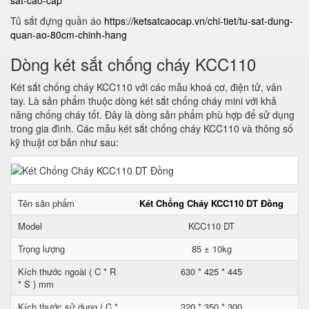
sat-cao-cap
Tủ sắt đựng quần áo
https://ketsatcaocap.vn/chi-tiet/tu-sat-dung-
quan-ao-80cm-chinh-hang
Dòng két sắt chống cháy KCC110
Két sắt chống cháy KCC110 với các mẫu khoá cơ, điện tử, vân
tay. Là sản phẩm thuộc dòng két sắt chống cháy mini với khả
năng chống cháy tốt. Đây là dòng sản phẩm phù hợp để sử dụng
trong gia đình. Các mẫu két sắt chống cháy KCC110 và thông số
kỹ thuật cơ bản như sau:
Tên sản phẩm
Két Chống Cháy KCC110 DT Đồng
Model
KCC110 DT
Trọng lượng
85 ± 10kg
Kích thước ngoài ( C * R
630 * 425 * 445
* S ) mm
Kích thước sử dụng ( C *
320 * 350 * 300