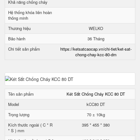
Khả năng chống cháy
Hệ thống khóa liên hoàn
thông minh
Thương hiệu
WELKO
Bảo hành
36 Tháng
Chi tiết sản phẩm
https://ketsatcaocap.vn/chi-tiet/ket-sat-
chong-chay-kcc-80-dm
Tên sản phẩm
Két Sắt Chống Cháy KCC 80 DT
Model
kCC80 DT
Trọng lượng
70 ± 10kg
Kích thước ngoài ( C * R
395 * 455 * 380
* S ) mm