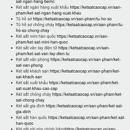
sat-ngan-hang-bemc
Két sắt ngân hàng xuất khẩu
https://ketsatcaocap.vn/san-
pham/ket-sat-ngan-hang-xuat-khau
Tủ hồ sơ
https://ketsatcaocap.vn/san-pham/tu-ho-so
Tủ hồ sơ chống cháy
https://ketsatcaocap.vn/san-pham/tu-
ho-so-chong-chay
Két sắt mini hàn quốc
https://ketsatcaocap.vn/san-
pham/ket-sat-mini-han-quoc
Két sắt vân tay điện tử
https://ketsatcaocap.vn/san-
pham/ket-sat-van-tay-dien-tu
Két sắt văn phòng
https://ketsatcaocap.vn/san-pham/ket-
sat-van-phong
Két sắt khách sạn
https://ketsatcaocap.vn/san-pham/ket-
sat-khach-san
Két sắt xuất khẩu
https://ketsatcaocap.vn/san-pham/ket-
sat-xuat-khau-cao-cap
Két sắt chống cháy
https://ketsatcaocap.vn/san-pham/ket-
sat-chong-chay
Két sắt gia đình
https://ketsatcaocap.vn/san-pham/ket-sat-
gia-dinh
Két sắt hàn quốc
https://ketsatcaocap.vn/san-pham/ket-sat-
han-quoc
Két sắt sài gòn chính hãng
https://ketsatcaocap.vn/san-