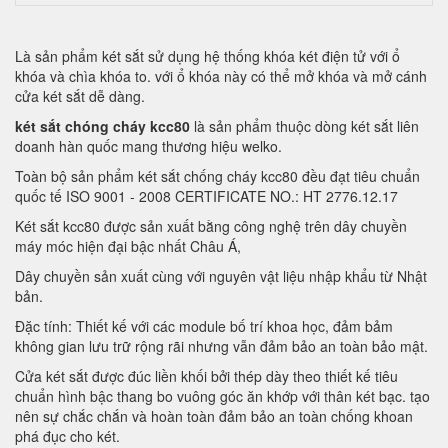
Là sản phẩm két sắt sử dụng hệ thống khóa két điện tử với ổ
khóa và chìa khóa to. với ổ khóa này có thể mở khóa và mở cánh
cửa két sắt dễ dàng.
két sắt chóng cháy kcc80
là sản phẩm thuộc dòng két sắt liên
doanh hàn quốc mang thương hiệu welko.
Toàn bộ sản phẩm két sắt chống cháy kcc80 đều đạt tiêu chuẩn
quốc tế ISO 9001 - 2008 CERTIFICATE NO.: HT 2776.12.17
Két sắt kcc80 được sản xuất bằng công nghệ trên dây chuyền
máy móc hiện đại bậc nhất Châu Á,
Dây chuyền sản xuất cùng với nguyên vật liệu nhập khẩu từ Nhật
bản.
Đặc tính: Thiết kế với các module bố trí khoa học, đảm bảm
không gian lưu trữ rộng rãi nhưng vẫn đảm bảo an toàn bảo mật.
Cửa két sắt được đúc liền khối bởi thép dày theo thiết kế tiêu
chuẩn hình bậc thang bo vuông góc ăn khớp với thân két bạc. tạo
nên sự chắc chắn và hoàn toàn đảm bảo an toàn chống khoan
phá đục cho két.