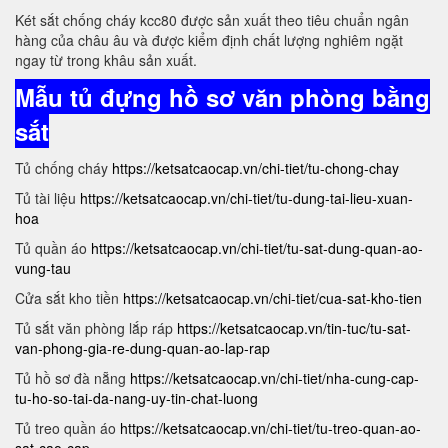
Két sắt chống cháy kcc80 được sản xuất theo tiêu chuẩn ngân
hàng của châu âu và được kiểm định chất lượng nghiêm ngặt
ngay từ trong khâu sản xuất.
Mẫu tủ đựng hồ sơ văn phòng bằng
sắt
Tủ chống cháy
https://ketsatcaocap.vn/chi-tiet/tu-chong-chay
Tủ tài liệu
https://ketsatcaocap.vn/chi-tiet/tu-dung-tai-lieu-xuan-
hoa
Tủ quần áo
https://ketsatcaocap.vn/chi-tiet/tu-sat-dung-quan-ao-
vung-tau
Cửa sắt kho tiền
https://ketsatcaocap.vn/chi-tiet/cua-sat-kho-tien
Tủ sắt văn phòng lắp ráp
https://ketsatcaocap.vn/tin-tuc/tu-sat-
van-phong-gia-re-dung-quan-ao-lap-rap
Tủ hồ sơ đà nẵng
https://ketsatcaocap.vn/chi-tiet/nha-cung-cap-
tu-ho-so-tai-da-nang-uy-tin-chat-luong
Tủ treo quần áo
https://ketsatcaocap.vn/chi-tiet/tu-treo-quan-ao-