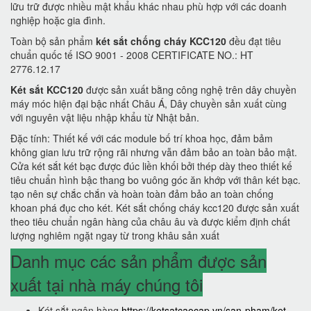
lữu trữ được nhiều mật khẩu khác nhau phù hợp với các doanh
nghiệp hoặc gia đình.
Toàn bộ sản phẩm
két sắt chống cháy KCC120
đều đạt tiêu
chuẩn quốc tế ISO 9001 - 2008 CERTIFICATE NO.: HT
2776.12.17
Két sắt KCC120
được sản xuất bằng công nghệ trên dây chuyền
máy móc hiện đại bậc nhất Châu Á, Dây chuyền sản xuất cùng
với nguyên vật liệu nhập khẩu từ Nhật bản.
Đặc tính: Thiết kế với các module bố trí khoa học, đảm bảm
không gian lưu trữ rộng rãi nhưng vẫn đảm bảo an toàn bảo mật.
Cửa két sắt két bạc được đúc liền khối bởi thép dày theo thiết kế
tiêu chuẩn hình bậc thang bo vuông góc ăn khớp với thân két bạc.
tạo nên sự chắc chắn và hoàn toàn đảm bảo an toàn chống
khoan phá đục cho két. Két sắt chống cháy kcc120 được sản xuất
theo tiêu chuẩn ngân hàng của châu âu và được kiểm định chất
lượng nghiêm ngặt ngay từ trong khâu sản xuất
Danh mục các sản phẩm được sản
xuất tại nhà máy chúng tôi
Két sắt ngân hàng
https://ketsatcaocap.vn/san-pham/ket-