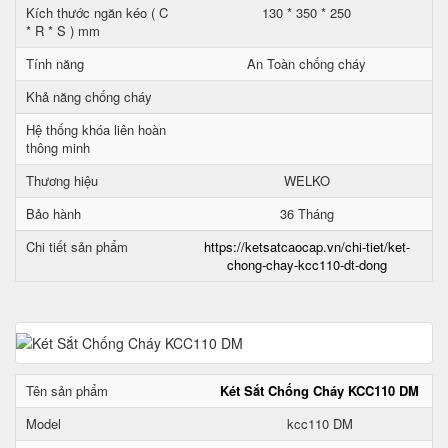
Kích thước ngăn kéo ( C
130 * 350 * 250
* R * S ) mm
Tính năng
An Toàn chống cháy
Khả năng chống cháy
Hệ thống khóa liên hoàn
thông minh
Thương hiệu
WELKO
Bảo hành
36 Tháng
Chi tiết sản phẩm
https://ketsatcaocap.vn/chi-tiet/ket-
chong-chay-kcc110-dt-dong
Tên sản phẩm
Két Sắt Chống Cháy KCC110 DM
Model
kcc110 DM