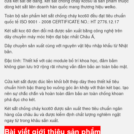
cửa két sắt dễ dàng. két sắt chóng cháy kcc60 là sản phẩm thuộc
dòng két sắt liên doanh hàn quốc mang thương hiệu welko.
Toàn bộ sản phẩm két sắt chống cháy kcc60 đều đạt tiêu chuẩn
quốc tế ISO 9001 - 2008 CERTIFICATE NO.: HT 2776.12.17
Két sắt kcc 60 đen đổi mã được sản xuất bằng công nghệ trên
dây chuyền máy móc hiện đại bậc nhất Châu Á,
Dây chuyền sản xuất cùng với nguyên vật liệu nhập khẩu từ Nhật
bản.
Đặc tính: Thiết kế với các module bố trí khoa học, đảm bảm
không gian lưu trữ rộng rãi nhưng vẫn đảm bảo an toàn bảo mật.
Cửa két sắt được đúc liền khối bởi thép dày theo thiết kế tiêu
chuẩn hình bậc thang bo vuông góc ăn khớp với thân két bạc. tạo
nên sự chắc chắn và hoàn toàn đảm bảo an toàn chống khoan
phá đục cho két.
Két sắt chống cháy kcc60 được sản xuất theo tiêu chuẩn ngân
hàng của châu âu và được kiểm định chất lượng nghiêm ngặt
ngay từ trong khâu sản xuất.
Bài viết giới thiệu sản phẩm