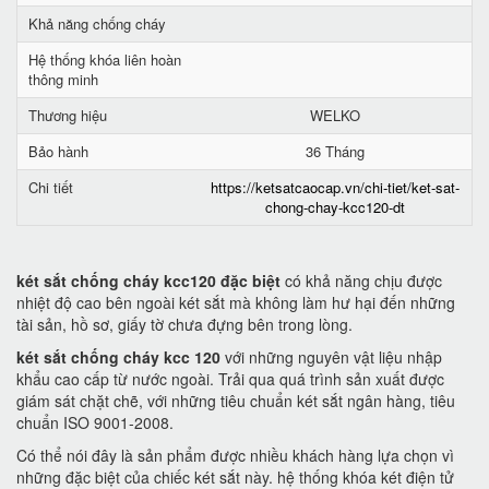
Khả năng chống cháy
Hệ thống khóa liên hoàn
thông minh
Thương hiệu
WELKO
Bảo hành
36 Tháng
Chi tiết
https://ketsatcaocap.vn/chi-tiet/ket-sat-
chong-chay-kcc120-dt
két sắt chống cháy kcc120 đặc biệt
có khả năng chịu được
nhiệt độ cao bên ngoài két sắt mà không làm hư hại đến những
tài sản, hồ sơ, giấy tờ chưa đựng bên trong lòng.
két sắt chống cháy kcc 120
với những nguyên vật liệu nhập
khẩu cao cấp từ nước ngoài. Trải qua quá trình sản xuất được
giám sát chặt chẽ, với những tiêu chuẩn két sắt ngân hàng, tiêu
chuẩn ISO 9001-2008.
Có thể nói đây là sản phẩm được nhiều khách hàng lựa chọn vì
những đặc biệt của chiếc két sắt này. hệ thống khóa két điện tử