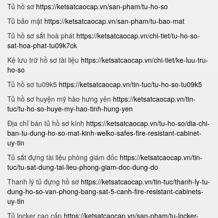
Tủ hồ sơ
https://ketsatcaocap.vn/san-pham/tu-ho-so
Tủ bảo mật
https://ketsatcaocap.vn/san-pham/tu-bao-mat
Tủ hồ sơ sắt hoà phát
https://ketsatcaocap.vn/chi-tiet/tu-ho-so-
sat-hoa-phat-tu09k7ck
Kệ lưu trữ hồ sơ tài liệu
https://ketsatcaocap.vn/chi-tiet/ke-luu-tru-
ho-so
Tủ hồ sơ tu09k5
https://ketsatcaocap.vn/tin-tuc/tu-ho-so-tu09k5
Tủ hồ sơ huyện mỹ hào hưng yên
https://ketsatcaocap.vn/tin-
tuc/tu-ho-so-huye-my-hao-tinh-hung-yen
Địa chỉ bán tủ hồ sơ kính
https://ketsatcaocap.vn/tu-ho-so/dia-chi-
ban-tu-dung-ho-so-mat-kinh-welko-safes-fire-resistant-cabinet-
uy-tin
Tủ sắt đựng tài liệu phòng giám đốc
https://ketsatcaocap.vn/tin-
tuc/tu-sat-dung-tai-lieu-phong-giam-doc-dung-do
Thanh lý tủ đựng hồ sơ
https://ketsatcaocap.vn/tin-tuc/thanh-ly-tu-
dung-ho-so-van-phong-bang-sat-5-canh-fire-resistant-cabinets-
uy-tin
Tủ locker cao cấp
https://ketsatcaocap.vn/san-pham/tu-locker-