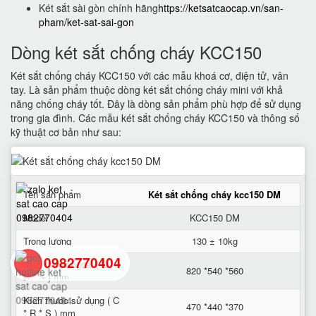
Két sắt sài gòn chính hãng
https://ketsatcaocap.vn/san-
pham/ket-sat-sai-gon
Dòng két sắt chống cháy KCC150
Két sắt chống cháy KCC150 với các mẫu khoá cơ, điện tử, vân
tay. Là sản phẩm thuộc dòng két sắt chống cháy mini với khả
năng chống cháy tốt. Đây là dòng sản phẩm phù hợp để sử dụng
trong gia đình. Các mẫu két sắt chống cháy KCC150 và thông số
kỹ thuật cơ bản như sau:
Tên sản phẩm
Két sắt chống cháy kcc150 DM
Model
KCC150 DM
Trọng lượng
130 ± 10kg
0982770404
Kích thước ngoài ( C *
820 *540 *560
R * S ) mm
Kích thước sử dụng ( C
back
470 *440 *370
* R * S ) mm