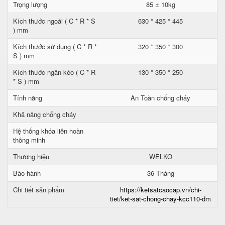
Trọng lượng
85 ± 10kg
Kích thước ngoài ( C * R * S
630 * 425 * 445
) mm
Kích thước sử dụng ( C * R *
320 * 350 * 300
S ) mm
Kích thước ngăn kéo ( C * R
130 * 350 * 250
* S ) mm
Tính năng
An Toàn chống cháy
Khả năng chống cháy
Hệ thống khóa liên hoàn
thông minh
Thương hiệu
WELKO
Bảo hành
36 Tháng
Chi tiết sản phẩm
https://ketsatcaocap.vn/chi-
tiet/ket-sat-chong-chay-kcc110-dm