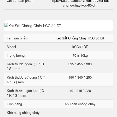
Chi tiết sản phẩm
https://ketsatcaocap.vn/chi-tiet/ket-sat-
chong-chay-kcc-80-dm
Tên sản phẩm
Két Sắt Chống Cháy KCC 80 DT
Model
kCC80 DT
Trọng lượng
70 ± 10kg
Kích thước ngoài ( C * R
395 * 455 * 380
* S ) mm
Kích thước sử dụng ( C *
190 * 340 * 250
R * S ) mm
Kích thước ngăn kéo ( C
40 * 315 * 220
* R * S ) mm
Tính năng
An Toàn chống cháy
Khả năng chống cháy