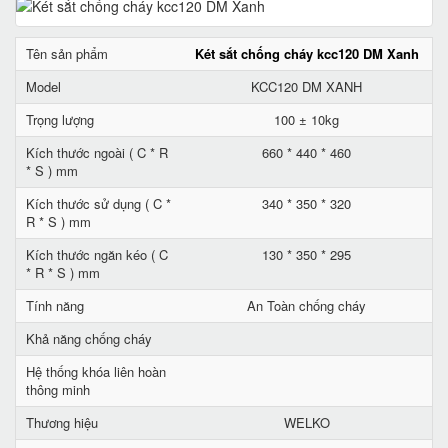
Tên sản phẩm
Két sắt chống cháy kcc120 DM Xanh
Model
KCC120 DM XANH
Trọng lượng
100 ± 10kg
Kích thước ngoài ( C * R
660 * 440 * 460
* S ) mm
Kích thước sử dụng ( C *
340 * 350 * 320
R * S ) mm
Kích thước ngăn kéo ( C
130 * 350 * 295
* R * S ) mm
Tính năng
An Toàn chống cháy
Khả năng chống cháy
Hệ thống khóa liên hoàn
thông minh
Thương hiệu
WELKO