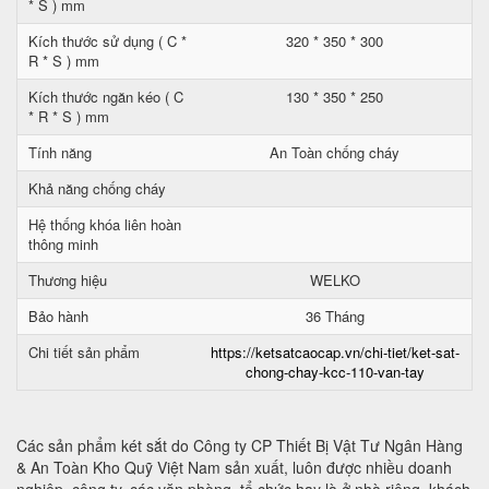
* S ) mm
Kích thước sử dụng ( C *
320 * 350 * 300
R * S ) mm
Kích thước ngăn kéo ( C
130 * 350 * 250
* R * S ) mm
Tính năng
An Toàn chống cháy
Khả năng chống cháy
Hệ thống khóa liên hoàn
thông minh
Thương hiệu
WELKO
Bảo hành
36 Tháng
Chi tiết sản phẩm
https://ketsatcaocap.vn/chi-tiet/ket-sat-
chong-chay-kcc-110-van-tay
Các sản phẩm két sắt do Công ty CP Thiết Bị Vật Tư Ngân Hàng
& An Toàn Kho Quỹ Việt Nam sản xuất, luôn được nhiều doanh