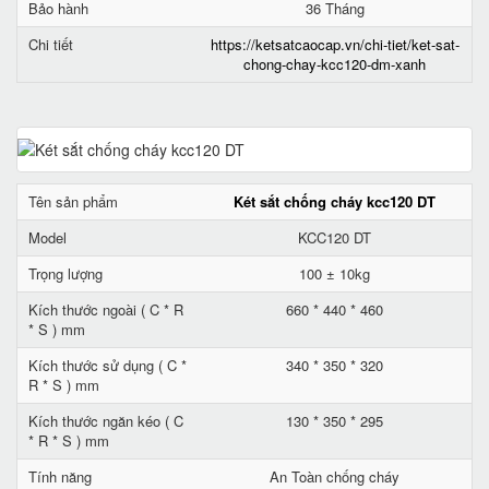
Bảo hành
36 Tháng
Chi tiết
https://ketsatcaocap.vn/chi-tiet/ket-sat-
chong-chay-kcc120-dm-xanh
Tên sản phẩm
Két sắt chống cháy kcc120 DT
Model
KCC120 DT
Trọng lượng
100 ± 10kg
Kích thước ngoài ( C * R
660 * 440 * 460
* S ) mm
Kích thước sử dụng ( C *
340 * 350 * 320
R * S ) mm
Kích thước ngăn kéo ( C
130 * 350 * 295
* R * S ) mm
Tính năng
An Toàn chống cháy