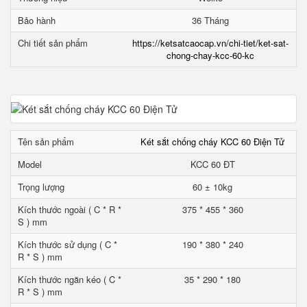
Bảo hành
36 Tháng
Chi tiết sản phẩm
https://ketsatcaocap.vn/chi-tiet/ket-sat-
chong-chay-kcc-60-kc
Tên sản phẩm
Két sắt chống cháy KCC 60 Điện Tử
Model
KCC 60 ĐT
Trọng lượng
60 ± 10kg
Kích thước ngoài ( C * R *
375 * 455 * 360
S ) mm
Kích thước sử dụng ( C *
190 * 380 * 240
R * S ) mm
Kích thước ngăn kéo ( C *
35 * 290 * 180
R * S ) mm