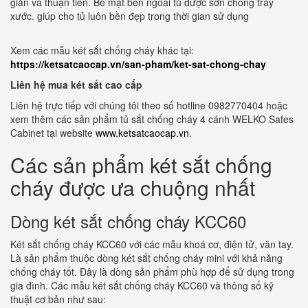
giản và thuận tiên. Bề mặt bên ngoài tủ được sơn chống trầy
xước. giúp cho tủ luôn bền đẹp trong thời gian sử dụng
Xem các mẫu két sắt chống cháy khác tại:
https://ketsatcaocap.vn/san-pham/ket-sat-chong-chay
Liên hệ mua két sắt cao cấp
Liên hệ trực tiếp với chúng tôi theo số hotline 0982770404 hoặc
xem thêm các sản phẩm tủ sắt chống cháy 4 cánh WELKO Safes
Cabinet tại website
www.ketsatcaocap.vn
.
Các sản phẩm két sắt chống
cháy được ưa chuộng nhất
Dòng két sắt chống cháy KCC60
Két sắt chống cháy KCC60 với các mẫu khoá cơ, điện tử, vân tay.
Là sản phẩm thuộc dòng két sắt chống cháy mini với khả năng
chống cháy tốt. Đây là dòng sản phẩm phù hợp để sử dụng trong
gia đình. Các mẫu két sắt chống cháy KCC60 và thông số kỹ
thuật cơ bản như sau: