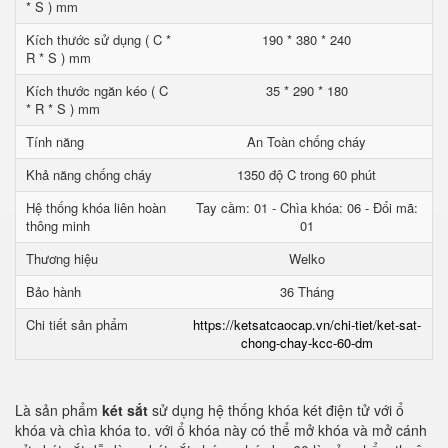
* S ) mm
Kích thước sử dụng ( C *
190 * 380 * 240
R * S ) mm
Kích thước ngăn kéo ( C
35 * 290 * 180
* R * S ) mm
Tính năng
An Toàn chống cháy
Khả năng chống cháy
1350 độ C trong 60 phút
Hệ thống khóa liên hoàn
Tay cầm: 01 - Chìa khóa: 06 - Đổi mã:
thông minh
01
Thương hiệu
Welko
Bảo hành
36 Tháng
Chi tiết sản phẩm
https://ketsatcaocap.vn/chi-tiet/ket-sat-
chong-chay-kcc-60-dm
Là sản phẩm
két sắt
sử dụng hệ thống khóa két điện tử với ổ
khóa và chìa khóa to. với ổ khóa này có thể mở khóa và mở cánh