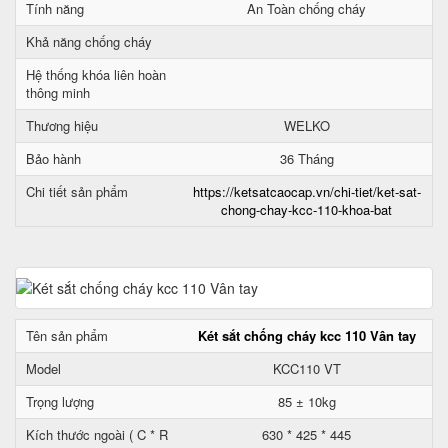
Tính năng
An Toàn chống cháy
Khả năng chống cháy
Hệ thống khóa liên hoàn
thông minh
Thương hiệu
WELKO
Bảo hành
36 Tháng
Chi tiết sản phẩm
https://ketsatcaocap.vn/chi-tiet/ket-sat-
chong-chay-kcc-110-khoa-bat
Tên sản phẩm
Két sắt chống cháy kcc 110 Vân tay
Model
KCC110 VT
Trọng lượng
85 ± 10kg
Kích thước ngoài ( C * R
630 * 425 * 445