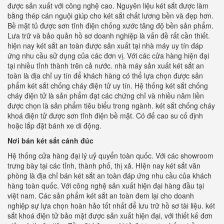
được sản xuất với công nghệ cao. Nguyên liệu két sắt được làm
bằng thép cán nguội giúp cho két sắt chất lương bền và đẹp hơn.
Bề mặt tủ được sơn tĩnh điện chống xước tăng độ bền sản phẩm.
Lưa trữ và bảo quản hồ sơ doanh nghiệp là vấn đề rất cần thiết.
hiện nay két sắt an toàn được sản xuất tại nhà máy uy tín đáp
ứng nhu cầu sử dụng của các đơn vị. Với các cửa hàng hiện đại
tại nhiều tỉnh thành trên cả nước. nhà máy sản xuất két sắt an
toàn là địa chỉ uy tín để khách hàng có thể lựa chọn được sản
phẩm két sắt chống cháy điện tử uy tín. Hệ thống két sắt chống
cháy điện tử là sản phẩm đạt các chứng chỉ và nhiều năm liền
được chọn là sản phẩm tiêu biểu trong ngành. két sắt chống cháy
khoá điện tử được sơn tĩnh điện bề mặt. Có đế cao su cố định
hoặc lắp đặt bánh xe di động.
Nơi bán két sắt cánh đúc
Hệ thống cửa hàng đại lý uỷ quyển toàn quốc. Với các showroom
trưng bày tại các tỉnh, thành phố, thị xã. HIện nay két sắt văn
phòng là địa chỉ bán két sắt an toàn đáp ứng nhu cầu của khách
hàng toàn quốc. Với công nghệ sản xuất hiện đại hàng đầu tại
việt nam. Các sản phẩm két sắt an toàn đem lại cho doanh
nghiệp sự lựa chọn hoàn hảo tốt nhất để lưu trữ hồ sơ tài liệu. két
sắt khoá điện tử bảo mật được sản xuất hiện đại, với thiết kế đơn