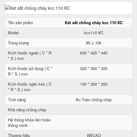
Tên sản phẩm
Két sắt chống cháy kcc 110 KC
Model
kcc110 KC
Trọng lượng
85 ± 10k
Kích thước ngoài ( C * R
630 * 425 * 445
* S ) mm
Kích thước sử dụng ( C *
320 * 350 * 300
R * S ) mm
Kích thước ngăn kéo ( C
130 * 350 * 250
* R * S ) mm
Tính năng
An Toàn chống cháy
Khả năng chống cháy
Hệ thống khóa liên hoàn
thông minh
Thương hiệu
WELKO