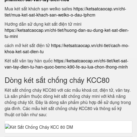
Mua két sắt khách sạn welko safes
https://ketsatcaocap.vn/chi-
tiet/mua-ket-sat-khach-san-welko-o-dau-tphcm
Hướng dẫn sử dụng két sắt điện tử mini
https://ketsatcaocap.vn/chi-tiet/huong-dan-su-dung-ket-sat-dien-
tu-mini
cách mở két sắt điện tử
https://ketsatcaocap.vn/chi-tiet/cach-mo-
khoa-ket-sat-dien-tu
Két sắt vân tay hàn quốc
https://ketsatcaocap.vn/chi-tiet/ket-sat-
van-tay-dien-tu-han-quoc-bemc-k90-fe-su-lua-chon-thong-minh
Dòng két sắt chống cháy KCC80
Két sắt chống cháy KCC80 với các mẫu khoá cơ, điện tử, vân tay.
Là sản phẩm thuộc dòng két sắt chống cháy mini với khả năng
chống cháy tốt. Đây là dòng sản phẩm phù hợp để sử dụng trong
gia đình. Các mẫu két sắt chống cháy KCC80 và thông số kỹ
thuật cơ bản như sau: