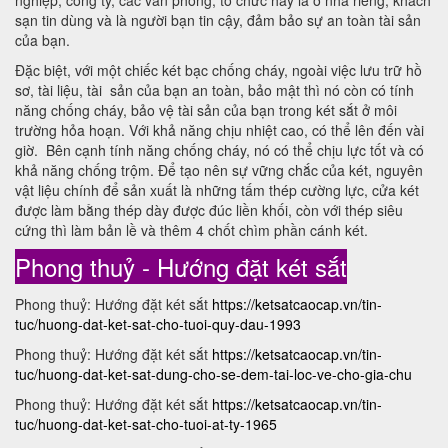
nghiệp, công ty, các văn phòng, tổ chức hay là ở nhà riêng, khách
sạn tin dùng và là người bạn tin cậy, đảm bảo sự an toàn tài sản
của bạn.
Đặc biệt, với một chiếc két bạc chống cháy, ngoài việc lưu trữ hồ
sơ, tài liệu, tài sản của bạn an toàn, bảo mật thì nó còn có tính
năng chống cháy, bảo vệ tài sản của bạn trong két sắt ở môi
trường hỏa hoạn. Với khả năng chịu nhiệt cao, có thể lên đến vài
giờ. Bên cạnh tính năng chống cháy, nó có thể chịu lực tốt và có
khả năng chống trộm. Để tạo nên sự vững chắc của két, nguyên
vật liệu chính để sản xuất là những tấm thép cường lực, cửa két
được làm bằng thép dày được đúc liền khối, còn với thép siêu
cứng thì làm bản lề và thêm 4 chốt chìm phần cánh két.
Phong thuỷ - Hướng đặt két sắt
Phong thuỷ: Hướng đặt két sắt
https://ketsatcaocap.vn/tin-
tuc/huong-dat-ket-sat-cho-tuoi-quy-dau-1993
Phong thuỷ: Hướng đặt két sắt
https://ketsatcaocap.vn/tin-
tuc/huong-dat-ket-sat-dung-cho-se-dem-tai-loc-ve-cho-gia-chu
Phong thuỷ: Hướng đặt két sắt
https://ketsatcaocap.vn/tin-
tuc/huong-dat-ket-sat-cho-tuoi-at-ty-1965