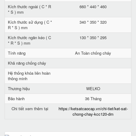
Kích thước ngoài ( C * R
660 * 440 * 460
* S ) mm
Kích thước sử dụng ( C *
340 * 350 * 320
R * S ) mm
Kích thước ngăn kéo ( C
130 * 350 * 295
* R * S ) mm
Tính năng
An Toàn chống cháy
Khả năng chống cháy
Hệ thống khóa liên hoàn
thông minh
Thương hiệu
WELKO
Bảo hành
36 Tháng
Chi tiết xem thêm tại
https://ketsatcaocap.vn/chi-tiet/ket-sat-
chong-chay-kcc120-dm