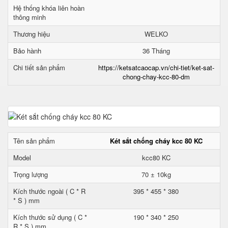
Hệ thống khóa liên hoàn
thông minh
Thương hiệu
WELKO
Bảo hành
36 Tháng
Chi tiết sản phẩm
https://ketsatcaocap.vn/chi-tiet/ket-sat-
chong-chay-kcc-80-dm
Tên sản phẩm
Két sắt chống cháy kcc 80 KC
Model
kcc80 KC
Trọng lượng
70 ± 10kg
Kích thước ngoài ( C * R
395 * 455 * 380
* S ) mm
Kích thước sử dụng ( C *
190 * 340 * 250
R * S ) mm