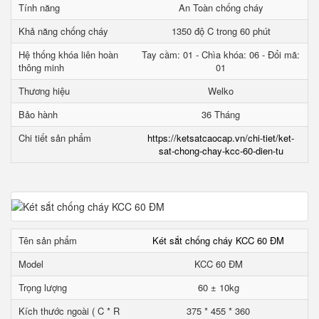
Tính năng
An Toàn chống cháy
Khả năng chống cháy
1350 độ C trong 60 phút
Hệ thống khóa liên hoàn
Tay cầm: 01 - Chìa khóa: 06 - Đổi mã:
thông minh
01
Thương hiệu
Welko
Bảo hành
36 Tháng
Chi tiết sản phẩm
https://ketsatcaocap.vn/chi-tiet/ket-
sat-chong-chay-kcc-60-dien-tu
Tên sản phẩm
Két sắt chống cháy KCC 60 ĐM
Model
KCC 60 ĐM
Trọng lượng
60 ± 10kg
Kích thước ngoài ( C * R
375 * 455 * 360