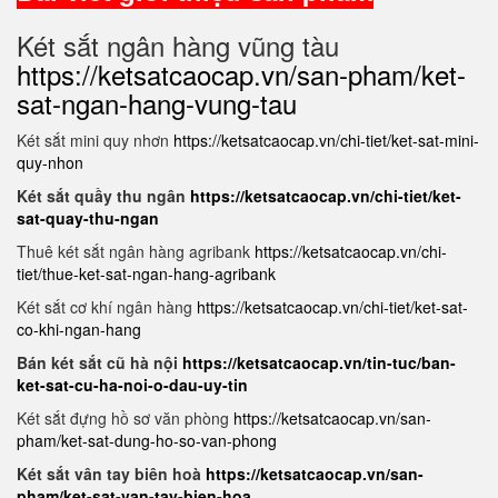
Két sắt ngân hàng vũng tàu
https://ketsatcaocap.vn/san-pham/ket-
sat-ngan-hang-vung-tau
Két sắt mini quy nhơn
https://ketsatcaocap.vn/chi-tiet/ket-sat-mini-
quy-nhon
Két sắt quầy thu ngân
https://ketsatcaocap.vn/chi-tiet/ket-
sat-quay-thu-ngan
Thuê két sắt ngân hàng agribank
https://ketsatcaocap.vn/chi-
tiet/thue-ket-sat-ngan-hang-agribank
Két sắt cơ khí ngân hàng
https://ketsatcaocap.vn/chi-tiet/ket-sat-
co-khi-ngan-hang
Bán két sắt cũ hà nội
https://ketsatcaocap.vn/tin-tuc/ban-
ket-sat-cu-ha-noi-o-dau-uy-tin
Két sắt đựng hồ sơ văn phòng
https://ketsatcaocap.vn/san-
pham/ket-sat-dung-ho-so-van-phong
Két sắt vân tay biên hoà
https://ketsatcaocap.vn/san-
pham/ket-sat-van-tay-bien-hoa