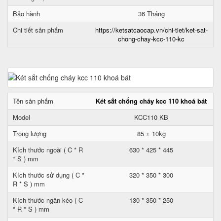
Bảo hành
36 Tháng
Chi tiết sản phẩm
https://ketsatcaocap.vn/chi-tiet/ket-sat-
chong-chay-kcc-110-kc
Tên sản phẩm
Két sắt chống cháy kcc 110 khoá bát
Model
KCC110 KB
Trọng lượng
85 ± 10kg
Kích thước ngoài ( C * R
630 * 425 * 445
* S ) mm
Kích thước sử dụng ( C *
320 * 350 * 300
R * S ) mm
Kích thước ngăn kéo ( C
130 * 350 * 250
* R * S ) mm