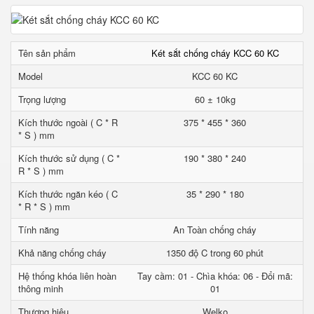
Tên sản phẩm
Két sắt chống cháy KCC 60 KC
Model
KCC 60 KC
Trọng lượng
60 ± 10kg
Kích thước ngoài ( C * R
375 * 455 * 360
* S ) mm
Kích thước sử dụng ( C *
190 * 380 * 240
R * S ) mm
Kích thước ngăn kéo ( C
35 * 290 * 180
* R * S ) mm
Tính năng
An Toàn chống cháy
Khả năng chống cháy
1350 độ C trong 60 phút
Hệ thống khóa liên hoàn
Tay cầm: 01 - Chìa khóa: 06 - Đổi mã:
thông minh
01
Thương hiệu
Welko