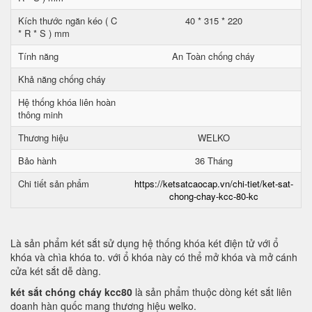
Kích thước ngăn kéo ( C
40 * 315 * 220
* R * S ) mm
Tính năng
An Toàn chống cháy
Khả năng chống cháy
Hệ thống khóa liên hoàn
thông minh
Thương hiệu
WELKO
Bảo hành
36 Tháng
Chi tiết sản phẩm
https://ketsatcaocap.vn/chi-tiet/ket-sat-
chong-chay-kcc-80-kc
Là sản phẩm két sắt sử dụng hệ thống khóa két điện tử với ổ
khóa và chìa khóa to. với ổ khóa này có thể mở khóa và mở cánh
cửa két sắt dễ dàng.
két sắt chóng cháy kcc80
là sản phẩm thuộc dòng két sắt liên
doanh hàn quốc mang thương hiệu welko.