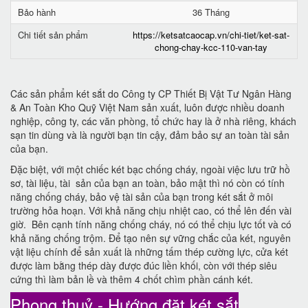
Bảo hành
36 Tháng
Chi tiết sản phẩm
https://ketsatcaocap.vn/chi-tiet/ket-sat-
chong-chay-kcc-110-van-tay
Các sản phẩm két sắt do Công ty CP Thiết Bị Vật Tư Ngân Hàng
& An Toàn Kho Quỹ Việt Nam sản xuất, luôn được nhiều doanh
nghiệp, công ty, các văn phòng, tổ chức hay là ở nhà riêng, khách
sạn tin dùng và là người bạn tin cậy, đảm bảo sự an toàn tài sản
của bạn.
Đặc biệt, với một chiếc két bạc chống cháy, ngoài việc lưu trữ hồ
sơ, tài liệu, tài sản của bạn an toàn, bảo mật thì nó còn có tính
năng chống cháy, bảo vệ tài sản của bạn trong két sắt ở môi
trường hỏa hoạn. Với khả năng chịu nhiệt cao, có thể lên đến vài
giờ. Bên cạnh tính năng chống cháy, nó có thể chịu lực tốt và có
khả năng chống trộm. Để tạo nên sự vững chắc của két, nguyên
vật liệu chính để sản xuất là những tấm thép cường lực, cửa két
được làm bằng thép dày được đúc liền khối, còn với thép siêu
cứng thì làm bản lề và thêm 4 chốt chìm phần cánh két.
Phong thuỷ - Hướng đặt két sắt