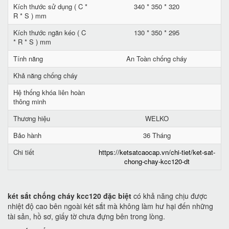
Kích thước sử dụng ( C *
340 * 350 * 320
R * S ) mm
Kích thước ngăn kéo ( C
130 * 350 * 295
* R * S ) mm
Tính năng
An Toàn chống cháy
Khả năng chống cháy
Hệ thống khóa liên hoàn
thông minh
Thương hiệu
WELKO
Bảo hành
36 Tháng
Chi tiết
https://ketsatcaocap.vn/chi-tiet/ket-sat-
chong-chay-kcc120-dt
két sắt chống cháy kcc120 đặc biệt
có khả năng chịu được
nhiệt độ cao bên ngoài két sắt mà không làm hư hại đến những
tài sản, hồ sơ, giấy tờ chưa đựng bên trong lòng.