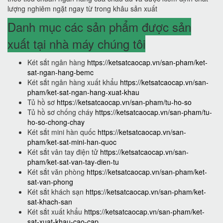
lượng nghiêm ngặt ngay từ trong khâu sản xuất
Danh mục các sản phẩm được sản
xuất tại nhà máy chúng tôi
Két sắt ngân hàng
https://ketsatcaocap.vn/san-pham/ket-
sat-ngan-hang-bemc
Két sắt ngân hàng xuất khẩu
https://ketsatcaocap.vn/san-
pham/ket-sat-ngan-hang-xuat-khau
Tủ hồ sơ
https://ketsatcaocap.vn/san-pham/tu-ho-so
Tủ hồ sơ chống cháy
https://ketsatcaocap.vn/san-pham/tu-
ho-so-chong-chay
Két sắt mini hàn quốc
https://ketsatcaocap.vn/san-
pham/ket-sat-mini-han-quoc
Két sắt vân tay điện tử
https://ketsatcaocap.vn/san-
pham/ket-sat-van-tay-dien-tu
Két sắt văn phòng
https://ketsatcaocap.vn/san-pham/ket-
sat-van-phong
Két sắt khách sạn
https://ketsatcaocap.vn/san-pham/ket-
sat-khach-san
Két sắt xuất khẩu
https://ketsatcaocap.vn/san-pham/ket-
sat-xuat-khau-cao-cap