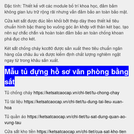
Đặc tính: Thiết kế với các module bố trí khoa học, đảm bảm
không gian lưu trữ rộng rãi nhưng vẫn đảm bảo an toàn bảo mật.
Cửa két sắt được đúc liền khối bởi thép dày theo thiết kế tiêu
chuẩn hình bậc thang bo vuông góc ăn khớp với thân két bạc. tạo
nên sự chắc chắn và hoàn toàn đảm bảo an toàn chống khoan
phá đục cho két.
Két sắt chống cháy kcc80 được sản xuất theo tiêu chuẩn ngân
hàng của châu âu và được kiểm định chất lượng nghiêm ngặt
ngay từ trong khâu sản xuất.
Mẫu tủ đựng hồ sơ văn phòng bằng
sắt
Tủ chống cháy
https://ketsatcaocap.vn/chi-tiet/tu-chong-chay
Tủ tài liệu
https://ketsatcaocap.vn/chi-tiet/tu-dung-tai-lieu-xuan-
hoa
Tủ quần áo
https://ketsatcaocap.vn/chi-tiet/tu-sat-dung-quan-ao-
vung-tau
Cửa sắt kho tiền
https://ketsatcaocap.vn/chi-tiet/cua-sat-kho-tien