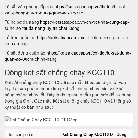
Tủ sắt văn phòng lắp ráp
https://ketsatcaocap.vn/tin-tuc/tu-sat-
van-phong-gia-re-dung-quan-ao-lap-rap
Tủ hồ sơ đà nẵng
https://ketsatcaocap.vn/chi-tiet/nha-cung-cap-
tu-ho-so-tai-da-nang-uy-tin-chat-luong
Tủ treo quần áo
https://ketsatcaocap.vn/chi-tiet/tu-treo-quan-ao-
sat-cao-cap
Tủ sắt đựng quần áo
https://ketsatcaocap.vn/chi-tiet/tu-sat-dung-
quan-ao-80cm-chinh-hang
Dòng két sắt chống cháy KCC110
Két sắt chống cháy KCC110 với các mẫu khoá cơ, điện tử, vân
tay. Là sản phẩm thuộc dòng két sắt chống cháy mini với khả
năng chống cháy tốt. Đây là dòng sản phẩm phù hợp để sử dụng
trong gia đình. Các mẫu két sắt chống cháy KCC110 và thông số
kỹ thuật cơ bản như sau:
Tên sản phẩm
Két Chống Cháy KCC110 DT Đồng