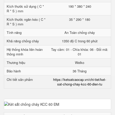
Kích thước sử dụng ( C *
190 * 380 * 240
R * S ) mm
Kích thước ngăn kéo ( C *
35 * 290 * 180
R * S ) mm
Tính năng
An Toàn chống cháy
Khả năng chống cháy
1350 độ C trong 60 phút
Hệ thống khóa liên hoàn
Tay cầm: 01 - Chìa khóa: 06 - Đổi mã:
thông minh
01
Thương hiệu
Welko
Bảo hành
36 Tháng
Chi tiết sản phẩm
https://ketsatcaocap.vn/chi-tiet/ket-
sat-chong-chay-kcc-60-dien-tu