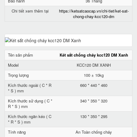
Bảo hành
36 Tháng
Chi tiết xem thêm tại
https://ketsatcaocap.vn/chi-tiet/ket-sat-
chong-chay-kcc120-dm
Tên sản phẩm
Két sắt chống cháy kcc120 DM Xanh
Model
KCC120 DM XANH
Trọng lượng
100 ± 10kg
Kích thước ngoài ( C * R
660 * 440 * 460
* S ) mm
Kích thước sử dụng ( C *
340 * 350 * 320
R * S ) mm
Kích thước ngăn kéo ( C
130 * 350 * 295
* R * S ) mm
Tính năng
An Toàn chống cháy