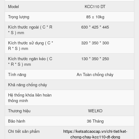
Model
KCC110 DT
Trọng lượng
85 ± 10kg
Kích thước ngoài ( C * R
630 * 425 * 445
* S ) mm
Kích thước sử dụng ( C *
320 * 350 * 300
R * S ) mm
Kích thước ngăn kéo ( C
130 * 350 * 250
* R * S ) mm
Tính năng
An Toàn chống cháy
Khả năng chống cháy
Hệ thống khóa liên hoàn
thông minh
Thương hiệu
WELKO
Bảo hành
36 Tháng
Chi tiết sản phẩm
https://ketsatcaocap.vn/chi-tiet/ket-
chong-chay-kcc110-dt-dong