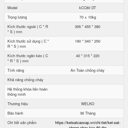
Model
kCC80 DT
Trọng lượng
70 ± 10kg
Kích thước ngoài ( C * R
395 * 455 * 380
* S ) mm
Kích thước sử dụng ( C *
190 * 340 * 250
R * S ) mm
Kích thước ngăn kéo ( C
40 * 315 * 220
* R * S ) mm
Tính năng
An Toàn chống cháy
Khả năng chống cháy
Hệ thống khóa liên hoàn
thông minh
Thương hiệu
WELKO
Bảo hành
36 Tháng
Chi tiết sản phẩm
https://ketsatcaocap.vn/chi-tiet/ket-sat-
chong-chay-kcc-80-dm