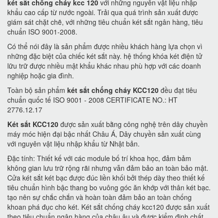
két sắt chống cháy kcc 120
với những nguyên vật liệu nhập
khẩu cao cấp từ nước ngoài. Trải qua quá trình sản xuất được
giám sát chặt chẽ, với những tiêu chuẩn két sắt ngân hàng, tiêu
chuẩn ISO 9001-2008.
Có thể nói đây là sản phẩm được nhiều khách hàng lựa chọn vì
những đặc biệt của chiếc két sắt này. hệ thống khóa két điện tử
lữu trữ được nhiều mật khẩu khác nhau phù hợp với các doanh
nghiệp hoặc gia đình.
Toàn bộ sản phẩm
két sắt chống cháy KCC120
đều đạt tiêu
chuẩn quốc tế ISO 9001 - 2008 CERTIFICATE NO.: HT
2776.12.17
Két sắt KCC120
được sản xuất bằng công nghệ trên dây chuyền
máy móc hiện đại bậc nhất Châu Á, Dây chuyền sản xuất cùng
với nguyên vật liệu nhập khẩu từ Nhật bản.
Đặc tính: Thiết kế với các module bố trí khoa học, đảm bảm
không gian lưu trữ rộng rãi nhưng vẫn đảm bảo an toàn bảo mật.
Cửa két sắt két bạc được đúc liền khối bởi thép dày theo thiết kế
tiêu chuẩn hình bậc thang bo vuông góc ăn khớp với thân két bạc.
tạo nên sự chắc chắn và hoàn toàn đảm bảo an toàn chống
khoan phá đục cho két. Két sắt chống cháy kcc120 được sản xuất
theo tiêu chuẩn ngân hàng của châu âu và được kiểm định chất