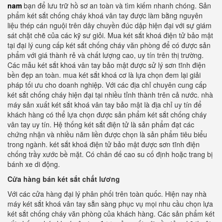
nam
bạn để lưu trữ hồ sơ an toàn và tìm kiếm nhanh chóng. Sản
phẩm két sắt chống cháy khoá vân tay được làm bằng nguyên
liệu thép cán nguội trên dây chuyền đúc dập hiện đại với sự giám
sát chặt chẽ của các kỹ sư giỏi. Mua két sắt khoá điện tử bảo mật
tại đại lý cung cấp két sắt chống cháy văn phòng để có được sản
phẩm với giá thành rẻ và chất lượng cao, uy tín trên thị trường.
Các mẫu két sắt khoá vân tay bảo mật được sử lý sơn tĩnh điện
bền đẹp an toàn. mua két sắt khoá cơ là lựa chọn đem lại giải
pháp tối ưu cho doanh nghiệp. Với các địa chỉ chuyên cung cấp
két sắt chống cháy hiện đại tại nhiều tỉnh thành trên cả nước. nhà
máy sản xuất két sắt khoá vân tay bảo mật là địa chỉ uy tín để
khách hàng có thể lựa chọn được sản phẩm két sắt chống cháy
vân tay uy tín. Hệ thống két sắt điện tử là sản phẩm đạt các
chứng nhận và nhiều năm liền được chọn là sản phẩm tiêu biểu
trong ngành. két sắt khoá điện tử bảo mật được sơn tĩnh điện
chống trầy xước bề mặt. Có chân đế cao su cố định hoặc trang bị
bánh xe di động.
Cửa hàng bán két sắt chất lương
Với các cửa hàng đại lý phân phối trên toàn quốc. Hiện nay nhà
máy két sắt khoá vân tay sẵn sàng phục vụ mọi nhu cầu chọn lựa
két sắt chống cháy văn phòng của khách hàng. Các sản phẩm két