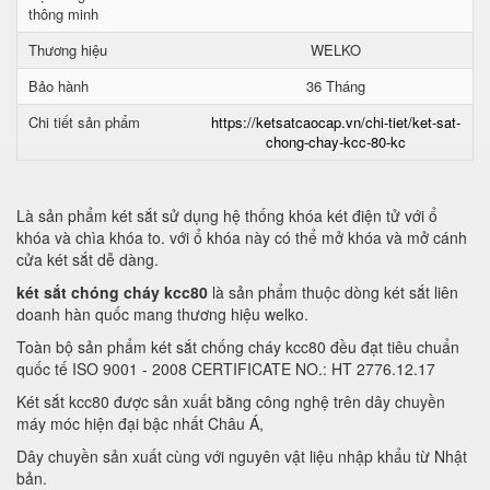
thông minh
Thương hiệu
WELKO
Bảo hành
36 Tháng
Chi tiết sản phẩm
https://ketsatcaocap.vn/chi-tiet/ket-sat-
chong-chay-kcc-80-kc
Là sản phẩm két sắt sử dụng hệ thống khóa két điện tử với ổ
khóa và chìa khóa to. với ổ khóa này có thể mở khóa và mở cánh
cửa két sắt dễ dàng.
két sắt chóng cháy kcc80
là sản phẩm thuộc dòng két sắt liên
doanh hàn quốc mang thương hiệu welko.
Toàn bộ sản phẩm két sắt chống cháy kcc80 đều đạt tiêu chuẩn
quốc tế ISO 9001 - 2008 CERTIFICATE NO.: HT 2776.12.17
Két sắt kcc80 được sản xuất bằng công nghệ trên dây chuyền
máy móc hiện đại bậc nhất Châu Á,
Dây chuyền sản xuất cùng với nguyên vật liệu nhập khẩu từ Nhật
bản.