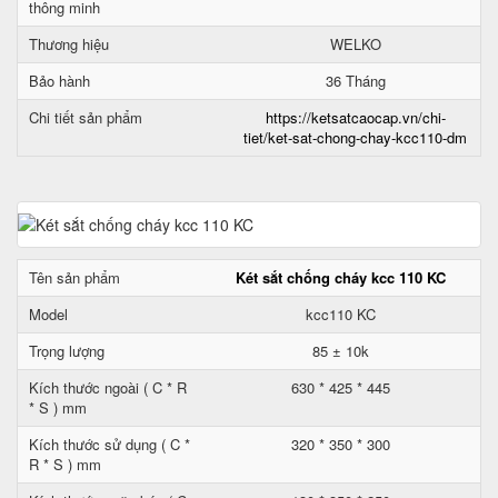
thông minh
Thương hiệu
WELKO
Bảo hành
36 Tháng
Chi tiết sản phẩm
https://ketsatcaocap.vn/chi-
tiet/ket-sat-chong-chay-kcc110-dm
Tên sản phẩm
Két sắt chống cháy kcc 110 KC
Model
kcc110 KC
Trọng lượng
85 ± 10k
Kích thước ngoài ( C * R
630 * 425 * 445
* S ) mm
Kích thước sử dụng ( C *
320 * 350 * 300
R * S ) mm