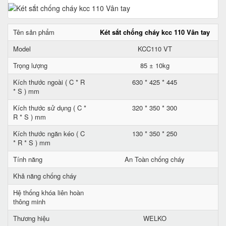
Tên sản phẩm
Két sắt chống cháy kcc 110 Vân tay
Model
KCC110 VT
Trọng lượng
85 ± 10kg
Kích thước ngoài ( C * R
630 * 425 * 445
* S ) mm
Kích thước sử dụng ( C *
320 * 350 * 300
R * S ) mm
Kích thước ngăn kéo ( C
130 * 350 * 250
* R * S ) mm
Tính năng
An Toàn chống cháy
Khả năng chống cháy
Hệ thống khóa liên hoàn
thông minh
Thương hiệu
WELKO