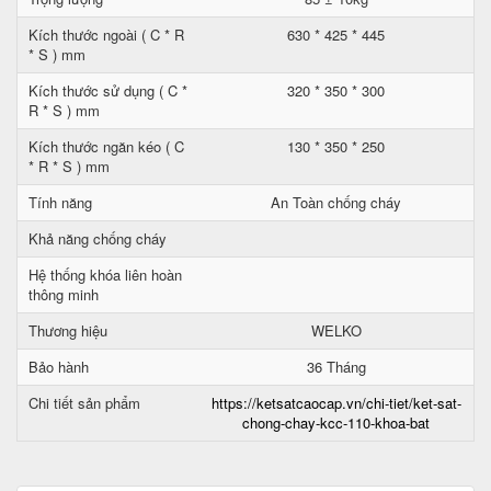
Kích thước ngoài ( C * R
630 * 425 * 445
* S ) mm
Kích thước sử dụng ( C *
320 * 350 * 300
R * S ) mm
Kích thước ngăn kéo ( C
130 * 350 * 250
* R * S ) mm
Tính năng
An Toàn chống cháy
Khả năng chống cháy
Hệ thống khóa liên hoàn
thông minh
Thương hiệu
WELKO
Bảo hành
36 Tháng
Chi tiết sản phẩm
https://ketsatcaocap.vn/chi-tiet/ket-sat-
chong-chay-kcc-110-khoa-bat