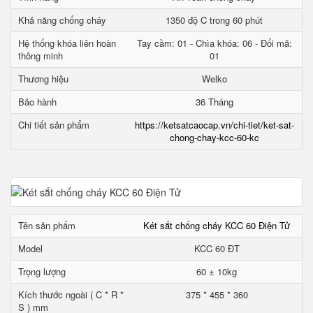
Khả năng chống cháy
1350 độ C trong 60 phút
Hệ thống khóa liên hoàn
Tay cầm: 01 - Chìa khóa: 06 - Đổi mã:
thông minh
01
Thương hiệu
Welko
Bảo hành
36 Tháng
Chi tiết sản phẩm
https://ketsatcaocap.vn/chi-tiet/ket-sat-
chong-chay-kcc-60-kc
Tên sản phẩm
Két sắt chống cháy KCC 60 Điện Tử
Model
KCC 60 ĐT
Trọng lượng
60 ± 10kg
Kích thước ngoài ( C * R *
375 * 455 * 360
S ) mm