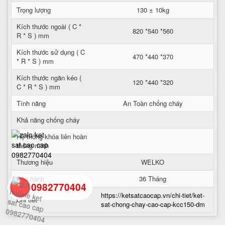
Trọng lượng
130 ± 10kg
Kích thước ngoài ( C *
820 *540 *560
R * S ) mm
Kích thước sử dụng ( C
470 *440 *370
* R * S ) mm
Kích thước ngăn kéo (
120 *440 *320
C * R * S ) mm
Tính năng
An Toàn chống cháy
Khả năng chống cháy
Hệ thống khóa liên hoàn
thông minh
Thương hiệu
WELKO
Bảo hành
36 Tháng
0982770404
https://ketsatcaocap.vn/chi-tiet/ket-
Chi tiết
sat-chong-chay-cao-cap-kcc150-dm
back