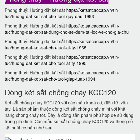
Phong thuỷ: Hướng đặt két sắt
https://ketsatcaocap.vn/tin-
tuc/huong-dat-ket-sat-cho-tuoi-quy-dau-1993
Phong thuỷ: Hướng đặt két sắt
https://ketsatcaocap.vn/tin-
tuc/huong-dat-ket-sat-dung-cho-se-dem-tai-loc-ve-cho-gia-chu
Phong thuỷ: Hướng đặt két sắt
https://ketsatcaocap.vn/tin-
tuc/huong-dat-ket-sat-cho-tuoi-at-ty-1965
Phong thuỷ: Hướng đặt két sắt
https://ketsatcaocap.vn/tin-
tuc/huong-dat-ket-sat-cho-tuoi-at-ty-1995
Phong thuỷ: Hướng đặt két sắt
https://ketsatcaocap.vn/tin-
tuc/huong-dat-ket-sat-cho-tuoi-giap-tuat-1994
Dòng két sắt chống cháy KCC120
Két sắt chống cháy KCC120 với các mẫu khoá cơ, điện tử, vân
tay. Là sản phẩm thuộc dòng két sắt chống cháy mini với khả
năng chống cháy tốt. Đây là dòng sản phẩm phù hợp để sử dụng
trong gia đình. Các mẫu két sắt chống cháy KCC120 và thông số
kỹ thuật cơ bản như sau: