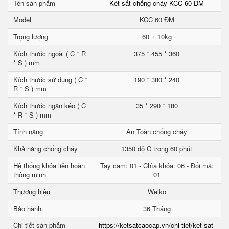
Tên sản phẩm
Két sắt chống cháy KCC 60 ĐM
Model
KCC 60 ĐM
Trọng lượng
60 ± 10kg
Kích thước ngoài ( C * R
375 * 455 * 360
* S ) mm
Kích thước sử dụng ( C *
190 * 380 * 240
R * S ) mm
Kích thước ngăn kéo ( C
35 * 290 * 180
* R * S ) mm
Tính năng
An Toàn chống cháy
Khả năng chống cháy
1350 độ C trong 60 phút
Hệ thống khóa liên hoàn
Tay cầm: 01 - Chìa khóa: 06 - Đổi mã:
thông minh
01
Thương hiệu
Welko
Bảo hành
36 Tháng
Chi tiết sản phẩm
https://ketsatcaocap.vn/chi-tiet/ket-sat-