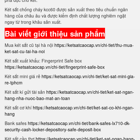
phá đục cho két.
Két sắt chống cháy kcc60 được sản xuất theo tiêu chuẩn ngân
hàng của châu âu và được kiểm định chất lượng nghiêm ngặt
ngay từ trong khâu sản xuất.
Bài viết giới thiệu sản phẩm
Mua két sắt cũ tại hà nội
https://ketsatcaocap.vn/chi-tiet/thu-mua-
ket-sat-cu-tai-ha-noi
Két sắt xuất khẩu: Fingerprint Safe box
https://ketsatcaocap.vn/chi-tiet/fingerprint-safe-box
Két sắt mini giá rẻ
https://ketsatcaocap.vn/chi-tiet/ket-sat-mini-gia-
re-tphcm
Két sắt kí gửi tài sản
https://ketsatcaocap.vn/chi-tiet/ket-sat-ngan-
hang-nha-nuoc-bao-mat-an-toan
Két sắt cơ khí
https://ketsatcaocap.vn/chi-tiet/ket-sat-co-khi-ngan-
hang
Bank safes
https://ketsatcaocap.vn/chi-tiet/bank-safes-lx710-dk-
security-cash-locker-depository-safe-deposit-box
Két sắt cần thơ
https://ketsatcaocap.vn/chi-tiet/ket-sat-ngan-hang-