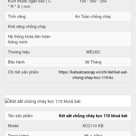
Kích thước ngăn kéo ( C
130 * 350 * 250
* R * S ) mm
Tính năng
An Toàn chống cháy
Khả năng chống cháy
Hệ thống khóa liên hoàn
thông minh
Thương hiệu
WELKO
Bảo hành
36 Tháng
Chi tiết sản phẩm
https://ketsatcaocap.vn/chi-tiet/ket-sat-
chong-chay-kcc-110-kc
Tên sản phẩm
Két sắt chống cháy kcc 110 khoá bát
Model
KCC110 KB
Trọng lượng
85 ± 10kg