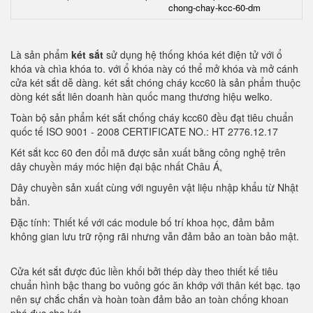
chong-chay-kcc-60-dm
Là sản phẩm
két sắt
sử dụng hệ thống khóa két điện tử với ổ
khóa và chìa khóa to. với ổ khóa này có thể mở khóa và mở cánh
cửa két sắt dễ dàng. két sắt chóng cháy kcc60 là sản phẩm thuộc
dòng két sắt liên doanh hàn quốc mang thương hiệu welko.
Toàn bộ sản phẩm két sắt chống cháy kcc60 đều đạt tiêu chuẩn
quốc tế ISO 9001 - 2008 CERTIFICATE NO.: HT 2776.12.17
Két sắt kcc 60 đen đổi mã được sản xuất bằng công nghệ trên
dây chuyền máy móc hiện đại bậc nhất Châu Á,
Dây chuyền sản xuất cùng với nguyên vật liệu nhập khẩu từ Nhật
bản.
Đặc tính: Thiết kế với các module bố trí khoa học, đảm bảm
không gian lưu trữ rộng rãi nhưng vẫn đảm bảo an toàn bảo mật.
Cửa két sắt được đúc liền khối bởi thép dày theo thiết kế tiêu
chuẩn hình bậc thang bo vuông góc ăn khớp với thân két bạc. tạo
nên sự chắc chắn và hoàn toàn đảm bảo an toàn chống khoan