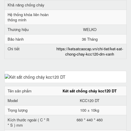
Khả năng chống cháy
Hệ thống khóa liên hoàn
thông minh
Thương hiệu
WELKO
Bảo hành
36 Tháng
Chi tiết
https://ketsatcaocap.vn/chi-tiet/ket-sat-
chong-chay-kcc120-dm-xanh
Tên sản phẩm
Két sắt chống cháy kcc120 DT
Model
KCC120 DT
Trọng lượng
100 ± 10kg
Kích thước ngoài ( C * R
660 * 440 * 460
* S ) mm