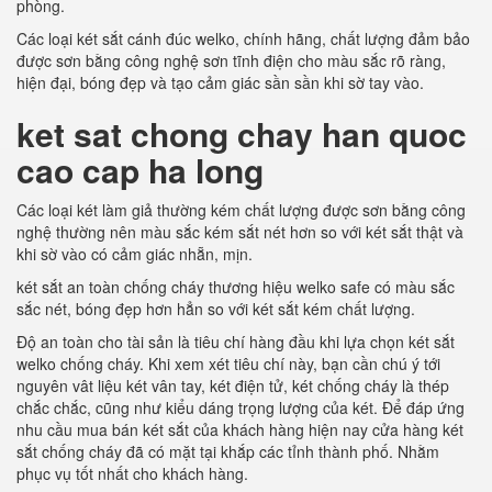
phòng.
Các loại két sắt cánh đúc welko, chính hãng, chất lượng đảm bảo
được sơn bằng công nghệ sơn tĩnh điện cho màu sắc rõ ràng,
hiện đại, bóng đẹp và tạo cảm giác sần sần khi sờ tay vào.
ket sat chong chay han quoc
cao cap ha long
Các loại két làm giả thường kém chất lượng được sơn bằng công
nghệ thường nên màu sắc kém sắt nét hơn so với két sắt thật và
khi sờ vào có cảm giác nhẵn, mịn.
két sắt an toàn chống cháy thương hiệu welko safe có màu sắc
sắc nét, bóng đẹp hơn hẳn so với két sắt kém chất lượng.
Độ an toàn cho tài sản là tiêu chí hàng đầu khi lựa chọn két sắt
welko chống cháy. Khi xem xét tiêu chí này, bạn cần chú ý tới
nguyên vât liệu két vân tay, két điện tử, két chống cháy là thép
chắc chắc, cũng như kiểu dáng trọng lượng của két. Để đáp ứng
nhu cầu mua bán két sắt của khách hàng hiện nay cửa hàng két
sắt chống cháy đã có mặt tại khắp các tỉnh thành phố. Nhằm
phục vụ tốt nhất cho khách hàng.