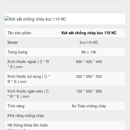
Tên sản phẩm
Két sắt chống cháy kcc 110 KC
Model
kcc110 KC
Trọng lượng
85 ± 10k
Kích thước ngoài ( C * R
630 * 425 * 445
* S ) mm
Kích thước sử dụng ( C *
320 * 350 * 300
R * S ) mm
Kích thước ngăn kéo ( C
130 * 350 * 250
* R * S ) mm
Tính năng
An Toàn chống cháy
Khả năng chống cháy
Hệ thống khóa liên hoàn