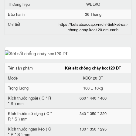
Thương hiệu
WELKO
Bảo hành
36 Tháng
Chi tiết
https://ketsatcaocap.vn/chi-tiet/ket-sat-
chong-chay-kcc120-dm-xanh
Tên sản phẩm
Két sắt chống cháy kcc120 DT
Model
KCC120 DT
Trọng lượng
100 ± 10kg
Kích thước ngoài ( C * R
660 * 440 * 460
* S ) mm
Kích thước sử dụng ( C *
340 * 350 * 320
R * S ) mm
Kích thước ngăn kéo ( C
130 * 350 * 295
* R * S ) mm