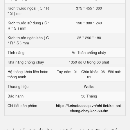
Kích thước ngoài ( C * R
375 * 455 * 360
* S ) mm
Kích thước sử dụng ( C *
190 * 380 * 240
R * S ) mm
Kích thước ngăn kéo ( C
35 * 290 * 180
* R * S ) mm
Tính năng
An Toàn chống cháy
Khả năng chống cháy
1350 độ C trong 60 phút
Hệ thống khóa liên hoàn
Tay cầm: 01 - Chìa khóa: 06 - Đổi mã:
thông minh
01
Thương hiệu
Welko
Bảo hành
36 Tháng
Chi tiết sản phẩm
https://ketsatcaocap.vn/chi-tiet/ket-sat-
chong-chay-kcc-60-dm