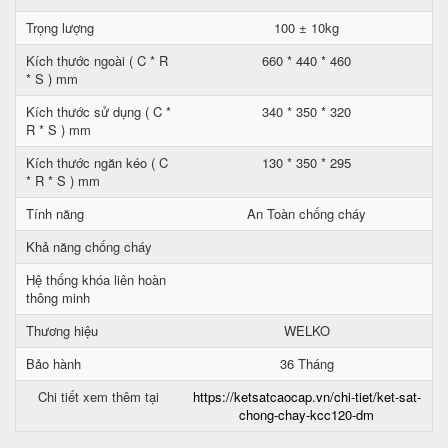
Trọng lượng
100 ± 10kg
Kích thước ngoài ( C * R
660 * 440 * 460
* S ) mm
Kích thước sử dụng ( C *
340 * 350 * 320
R * S ) mm
Kích thước ngăn kéo ( C
130 * 350 * 295
* R * S ) mm
Tính năng
An Toàn chống cháy
Khả năng chống cháy
Hệ thống khóa liên hoàn
thông minh
Thương hiệu
WELKO
Bảo hành
36 Tháng
Chi tiết xem thêm tại
https://ketsatcaocap.vn/chi-tiet/ket-sat-
chong-chay-kcc120-dm