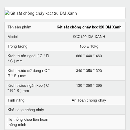
Tên sản phẩm
Két sắt chống cháy kcc120 DM Xanh
Model
KCC120 DM XANH
Trọng lượng
100 ± 10kg
Kích thước ngoài ( C * R
660 * 440 * 460
* S ) mm
Kích thước sử dụng ( C *
340 * 350 * 320
R * S ) mm
Kích thước ngăn kéo ( C
130 * 350 * 295
* R * S ) mm
Tính năng
An Toàn chống cháy
Khả năng chống cháy
Hệ thống khóa liên hoàn
thông minh