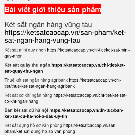
Bài viết giới thiệu sản phẩm
Két sắt ngân hàng vũng tàu
https://ketsatcaocap.vn/san-pham/ket-
sat-ngan-hang-vung-tau
Két sắt mini quy nhơn
https://ketsatcaocap.vn/chi-tiet/ket-sat-mini-
quy-nhon
Két sắt quầy thu ngân
https://ketsatcaocap.vn/chi-tiet/ket-
sat-quay-thu-ngan
Thuê két sắt ngân hàng agribank
https://ketsatcaocap.vn/chi-
tiet/thue-ket-sat-ngan-hang-agribank
Két sắt cơ khí ngân hàng
https://ketsatcaocap.vn/chi-tiet/ket-sat-
co-khi-ngan-hang
Bán két sắt cũ hà nội
https://ketsatcaocap.vn/tin-tuc/ban-
ket-sat-cu-ha-noi-o-dau-uy-tin
Két sắt đựng hồ sơ văn phòng
https://ketsatcaocap.vn/san-
pham/ket-sat-dung-ho-so-van-phong