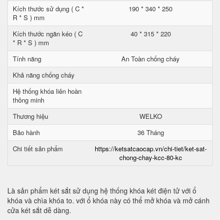
Kích thước sử dụng ( C *
190 * 340 * 250
R * S ) mm
Kích thước ngăn kéo ( C
40 * 315 * 220
* R * S ) mm
Tính năng
An Toàn chống cháy
Khả năng chống cháy
Hệ thống khóa liên hoàn
thông minh
Thương hiệu
WELKO
Bảo hành
36 Tháng
Chi tiết sản phẩm
https://ketsatcaocap.vn/chi-tiet/ket-sat-
chong-chay-kcc-80-kc
Là sản phẩm két sắt sử dụng hệ thống khóa két điện tử với ổ
khóa và chìa khóa to. với ổ khóa này có thể mở khóa và mở cánh
cửa két sắt dễ dàng.