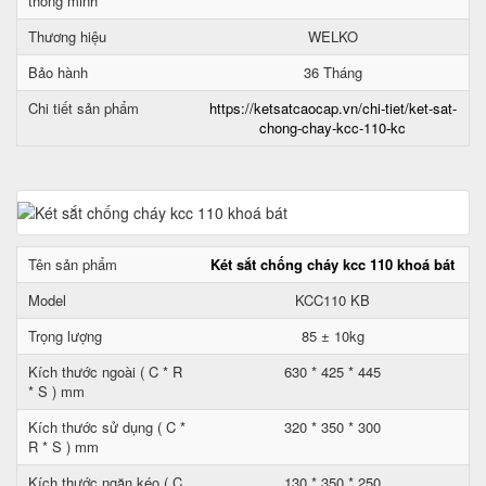
thông minh
Thương hiệu
WELKO
Bảo hành
36 Tháng
Chi tiết sản phẩm
https://ketsatcaocap.vn/chi-tiet/ket-sat-
chong-chay-kcc-110-kc
Tên sản phẩm
Két sắt chống cháy kcc 110 khoá bát
Model
KCC110 KB
Trọng lượng
85 ± 10kg
Kích thước ngoài ( C * R
630 * 425 * 445
* S ) mm
Kích thước sử dụng ( C *
320 * 350 * 300
R * S ) mm
Kích thước ngăn kéo ( C
130 * 350 * 250