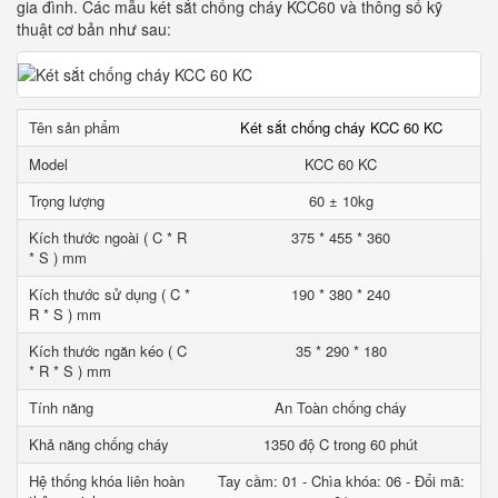
gia đình. Các mẫu két sắt chống cháy KCC60 và thông số kỹ
thuật cơ bản như sau:
Tên sản phẩm
Két sắt chống cháy KCC 60 KC
Model
KCC 60 KC
Trọng lượng
60 ± 10kg
Kích thước ngoài ( C * R
375 * 455 * 360
* S ) mm
Kích thước sử dụng ( C *
190 * 380 * 240
R * S ) mm
Kích thước ngăn kéo ( C
35 * 290 * 180
* R * S ) mm
Tính năng
An Toàn chống cháy
Khả năng chống cháy
1350 độ C trong 60 phút
Hệ thống khóa liên hoàn
Tay cầm: 01 - Chìa khóa: 06 - Đổi mã: