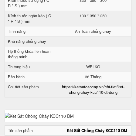
Kích thước sử dụng ( C *
320 * 350 * 300
R * S ) mm
Kích thước ngăn kéo ( C
130 * 350 * 250
* R * S ) mm
Tính năng
An Toàn chống cháy
Khả năng chống cháy
Hệ thống khóa liên hoàn
thông minh
Thương hiệu
WELKO
Bảo hành
36 Tháng
Chi tiết sản phẩm
https://ketsatcaocap.vn/chi-tiet/ket-
chong-chay-kcc110-dt-dong
Tên sản phẩm
Két Sắt Chống Cháy KCC110 DM