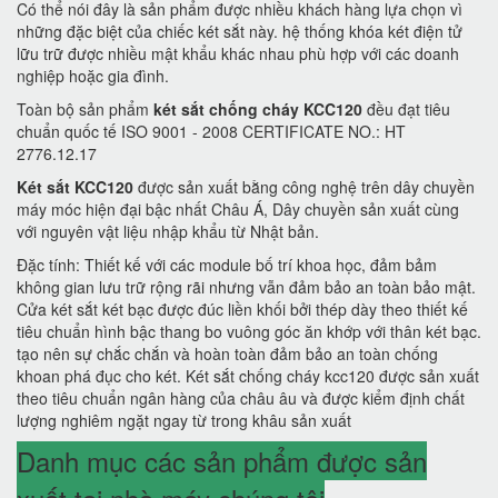
Có thể nói đây là sản phẩm được nhiều khách hàng lựa chọn vì
những đặc biệt của chiếc két sắt này. hệ thống khóa két điện tử
lữu trữ được nhiều mật khẩu khác nhau phù hợp với các doanh
nghiệp hoặc gia đình.
Toàn bộ sản phẩm
két sắt chống cháy KCC120
đều đạt tiêu
chuẩn quốc tế ISO 9001 - 2008 CERTIFICATE NO.: HT
2776.12.17
Két sắt KCC120
được sản xuất bằng công nghệ trên dây chuyền
máy móc hiện đại bậc nhất Châu Á, Dây chuyền sản xuất cùng
với nguyên vật liệu nhập khẩu từ Nhật bản.
Đặc tính: Thiết kế với các module bố trí khoa học, đảm bảm
không gian lưu trữ rộng rãi nhưng vẫn đảm bảo an toàn bảo mật.
Cửa két sắt két bạc được đúc liền khối bởi thép dày theo thiết kế
tiêu chuẩn hình bậc thang bo vuông góc ăn khớp với thân két bạc.
tạo nên sự chắc chắn và hoàn toàn đảm bảo an toàn chống
khoan phá đục cho két. Két sắt chống cháy kcc120 được sản xuất
theo tiêu chuẩn ngân hàng của châu âu và được kiểm định chất
lượng nghiêm ngặt ngay từ trong khâu sản xuất
Danh mục các sản phẩm được sản