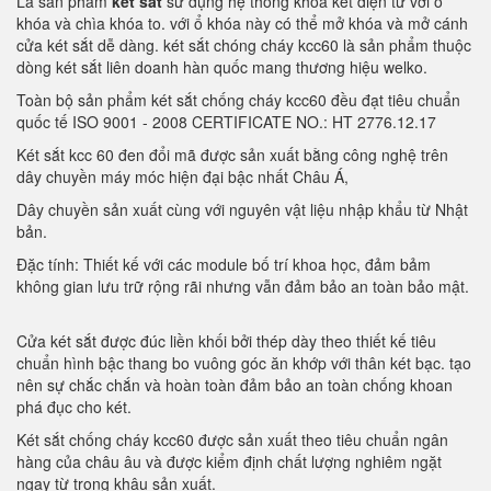
Là sản phẩm
két sắt
sử dụng hệ thống khóa két điện tử với ổ
khóa và chìa khóa to. với ổ khóa này có thể mở khóa và mở cánh
cửa két sắt dễ dàng. két sắt chóng cháy kcc60 là sản phẩm thuộc
dòng két sắt liên doanh hàn quốc mang thương hiệu welko.
Toàn bộ sản phẩm két sắt chống cháy kcc60 đều đạt tiêu chuẩn
quốc tế ISO 9001 - 2008 CERTIFICATE NO.: HT 2776.12.17
Két sắt kcc 60 đen đổi mã được sản xuất bằng công nghệ trên
dây chuyền máy móc hiện đại bậc nhất Châu Á,
Dây chuyền sản xuất cùng với nguyên vật liệu nhập khẩu từ Nhật
bản.
Đặc tính: Thiết kế với các module bố trí khoa học, đảm bảm
không gian lưu trữ rộng rãi nhưng vẫn đảm bảo an toàn bảo mật.
Cửa két sắt được đúc liền khối bởi thép dày theo thiết kế tiêu
chuẩn hình bậc thang bo vuông góc ăn khớp với thân két bạc. tạo
nên sự chắc chắn và hoàn toàn đảm bảo an toàn chống khoan
phá đục cho két.
Két sắt chống cháy kcc60 được sản xuất theo tiêu chuẩn ngân
hàng của châu âu và được kiểm định chất lượng nghiêm ngặt
ngay từ trong khâu sản xuất.