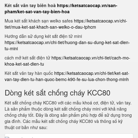
Két sắt vân tay biên hoà
https://ketsatcaocap.vn/san-
pham/ket-sat-van-tay-bien-hoa
Mua két sắt khách sạn welko safes
https://ketsatcaocap.vn/chi-
tiet/mua-ket-sat-khach-san-welko-o-dau-tphcm
Hướng dẫn sử dụng két sắt điện tử mini
https://ketsatcaocap.vn/chi-tiet/huong-dan-su-dung-ket-sat-dien-
tu-mini
cách mở két sắt điện tử
https://ketsatcaocap.vn/chi-tiet/cach-mo-
khoa-ket-sat-dien-tu
Két sắt vân tay hàn quốc
https://ketsatcaocap.vn/chi-tiet/ket-sat-
van-tay-dien-tu-han-quoc-bemc-k90-fe-su-lua-chon-thong-minh
Dòng két sắt chống cháy KCC80
Két sắt chống cháy KCC80 với các mẫu khoá cơ, điện tử, vân tay.
Là sản phẩm thuộc dòng két sắt chống cháy mini với khả năng
chống cháy tốt. Đây là dòng sản phẩm phù hợp để sử dụng trong
gia đình. Các mẫu két sắt chống cháy KCC80 và thông số kỹ
thuật cơ bản như sau: