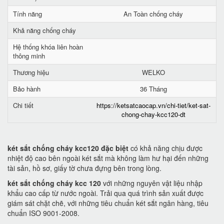
Tính năng
An Toàn chống cháy
Khả năng chống cháy
Hệ thống khóa liên hoàn
thông minh
Thương hiệu
WELKO
Bảo hành
36 Tháng
Chi tiết
https://ketsatcaocap.vn/chi-tiet/ket-sat-
chong-chay-kcc120-dt
két sắt chống cháy kcc120 đặc biệt
có khả năng chịu được
nhiệt độ cao bên ngoài két sắt mà không làm hư hại đến những
tài sản, hồ sơ, giấy tờ chưa đựng bên trong lòng.
két sắt chống cháy kcc 120
với những nguyên vật liệu nhập
khẩu cao cấp từ nước ngoài. Trải qua quá trình sản xuất được
giám sát chặt chẽ, với những tiêu chuẩn két sắt ngân hàng, tiêu
chuẩn ISO 9001-2008.