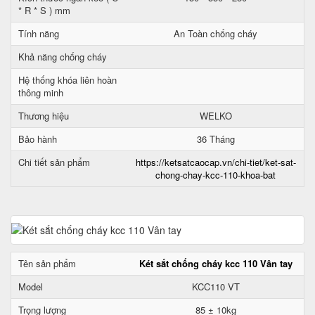
* R * S ) mm
Tính năng
An Toàn chống cháy
Khả năng chống cháy
Hệ thống khóa liên hoàn
thông minh
Thương hiệu
WELKO
Bảo hành
36 Tháng
Chi tiết sản phẩm
https://ketsatcaocap.vn/chi-tiet/ket-sat-
chong-chay-kcc-110-khoa-bat
Tên sản phẩm
Két sắt chống cháy kcc 110 Vân tay
Model
KCC110 VT
Trọng lượng
85 ± 10kg