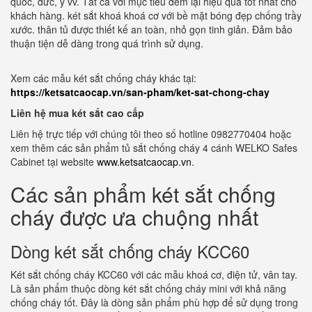
quốc, đức, ý vv. Tất cả với mục tiêu đem lại hiệu quả tốt nhất cho
khách hàng. két sắt khoá khoá cơ với bề mặt bóng đẹp chống trầy
xước. thân tủ được thiết kế an toàn, nhỏ gọn tinh giản. Đảm bảo
thuận tiện dễ dàng trong quá trình sử dụng.
Xem các mẫu két sắt chống cháy khác tại:
https://ketsatcaocap.vn/san-pham/ket-sat-chong-chay
Liên hệ mua két sắt cao cấp
Liên hệ trực tiếp với chúng tôi theo số hotline 0982770404 hoặc
xem thêm các sản phẩm tủ sắt chống cháy 4 cánh WELKO Safes
Cabinet tại website
www.ketsatcaocap.vn
.
Các sản phẩm két sắt chống
cháy được ưa chuộng nhất
Dòng két sắt chống cháy KCC60
Két sắt chống cháy KCC60 với các mẫu khoá cơ, điện tử, vân tay.
Là sản phẩm thuộc dòng két sắt chống cháy mini với khả năng
chống cháy tốt. Đây là dòng sản phẩm phù hợp để sử dụng trong