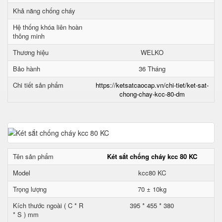
Khả năng chống cháy
Hệ thống khóa liên hoàn
thông minh
Thương hiệu
WELKO
Bảo hành
36 Tháng
Chi tiết sản phẩm
https://ketsatcaocap.vn/chi-tiet/ket-sat-
chong-chay-kcc-80-dm
Tên sản phẩm
Két sắt chống cháy kcc 80 KC
Model
kcc80 KC
Trọng lượng
70 ± 10kg
Kích thước ngoài ( C * R
395 * 455 * 380
* S ) mm