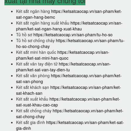
xuất tại nhà máy chúng tôi
Két sắt ngân hàng
https://ketsatcaocap.vn/san-pham/ket-
sat-ngan-hang-bemc
Két sắt ngân hàng xuất khẩu
https://ketsatcaocap.vn/san-
pham/ket-sat-ngan-hang-xuat-khau
Tủ hồ sơ
https://ketsatcaocap.vn/san-pham/tu-ho-so
Tủ hồ sơ chống cháy
https://ketsatcaocap.vn/san-pham/tu-
ho-so-chong-chay
Két sắt mini hàn quốc
https://ketsatcaocap.vn/san-
pham/ket-sat-mini-han-quoc
Két sắt vân tay điện tử
https://ketsatcaocap.vn/san-
pham/ket-sat-van-tay-dien-tu
Két sắt văn phòng
https://ketsatcaocap.vn/san-pham/ket-
sat-van-phong
Két sắt khách sạn
https://ketsatcaocap.vn/san-pham/ket-
sat-khach-san
Két sắt xuất khẩu
https://ketsatcaocap.vn/san-pham/ket-
sat-xuat-khau-cao-cap
Két sắt chống cháy
https://ketsatcaocap.vn/san-pham/ket-
sat-chong-chay
Két sắt gia đình
https://ketsatcaocap.vn/san-pham/ket-sat-
gia-dinh