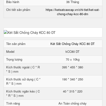
Bảo hành
36 Tháng
Chi tiết sản phẩm
https://ketsatcaocap.vn/chi-tiet/ket-sat-
chong-chay-kcc-80-dm
Tên sản phẩm
Két Sắt Chống Cháy KCC 80 DT
Model
kCC80 DT
Trọng lượng
70 ± 10kg
Kích thước ngoài ( C * R
395 * 455 * 380
* S ) mm
Kích thước sử dụng ( C *
190 * 340 * 250
R * S ) mm
Kích thước ngăn kéo ( C
40 * 315 * 220
* R * S ) mm
Tính năng
An Toàn chống cháy