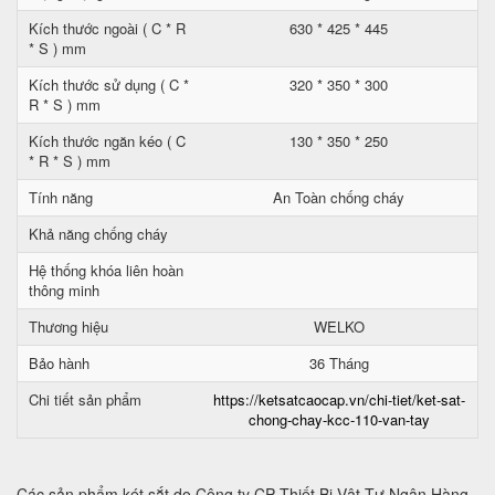
Kích thước ngoài ( C * R
630 * 425 * 445
* S ) mm
Kích thước sử dụng ( C *
320 * 350 * 300
R * S ) mm
Kích thước ngăn kéo ( C
130 * 350 * 250
* R * S ) mm
Tính năng
An Toàn chống cháy
Khả năng chống cháy
Hệ thống khóa liên hoàn
thông minh
Thương hiệu
WELKO
Bảo hành
36 Tháng
Chi tiết sản phẩm
https://ketsatcaocap.vn/chi-tiet/ket-sat-
chong-chay-kcc-110-van-tay
Các sản phẩm két sắt do Công ty CP Thiết Bị Vật Tư Ngân Hàng