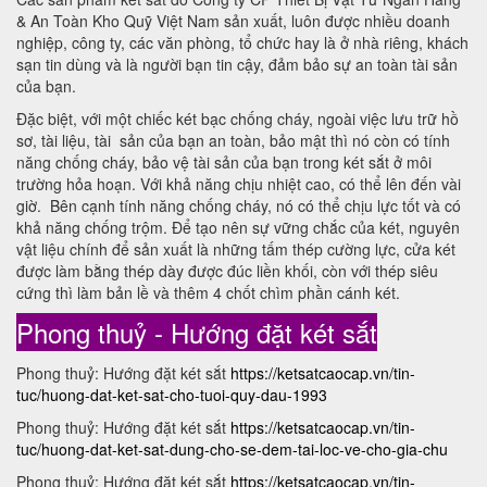
& An Toàn Kho Quỹ Việt Nam sản xuất, luôn được nhiều doanh
nghiệp, công ty, các văn phòng, tổ chức hay là ở nhà riêng, khách
sạn tin dùng và là người bạn tin cậy, đảm bảo sự an toàn tài sản
của bạn.
Đặc biệt, với một chiếc két bạc chống cháy, ngoài việc lưu trữ hồ
sơ, tài liệu, tài sản của bạn an toàn, bảo mật thì nó còn có tính
năng chống cháy, bảo vệ tài sản của bạn trong két sắt ở môi
trường hỏa hoạn. Với khả năng chịu nhiệt cao, có thể lên đến vài
giờ. Bên cạnh tính năng chống cháy, nó có thể chịu lực tốt và có
khả năng chống trộm. Để tạo nên sự vững chắc của két, nguyên
vật liệu chính để sản xuất là những tấm thép cường lực, cửa két
được làm bằng thép dày được đúc liền khối, còn với thép siêu
cứng thì làm bản lề và thêm 4 chốt chìm phần cánh két.
Phong thuỷ - Hướng đặt két sắt
Phong thuỷ: Hướng đặt két sắt
https://ketsatcaocap.vn/tin-
tuc/huong-dat-ket-sat-cho-tuoi-quy-dau-1993
Phong thuỷ: Hướng đặt két sắt
https://ketsatcaocap.vn/tin-
tuc/huong-dat-ket-sat-dung-cho-se-dem-tai-loc-ve-cho-gia-chu
Phong thuỷ: Hướng đặt két sắt
https://ketsatcaocap.vn/tin-