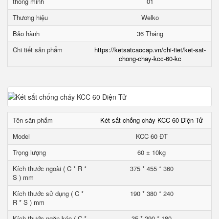
thông minh
01
Thương hiệu
Welko
Bảo hành
36 Tháng
Chi tiết sản phẩm
https://ketsatcaocap.vn/chi-tiet/ket-sat-
chong-chay-kcc-60-kc
Tên sản phẩm
Két sắt chống cháy KCC 60 Điện Tử
Model
KCC 60 ĐT
Trọng lượng
60 ± 10kg
Kích thước ngoài ( C * R *
375 * 455 * 360
S ) mm
Kích thước sử dụng ( C *
190 * 380 * 240
R * S ) mm
Kích thước ngăn kéo ( C *
35 * 290 * 180