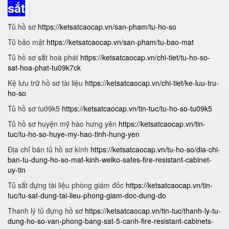
sắt
Tủ hồ sơ
https://ketsatcaocap.vn/san-pham/tu-ho-so
Tủ bảo mật
https://ketsatcaocap.vn/san-pham/tu-bao-mat
Tủ hồ sơ sắt hoà phát
https://ketsatcaocap.vn/chi-tiet/tu-ho-so-
sat-hoa-phat-tu09k7ck
Kệ lưu trữ hồ sơ tài liệu
https://ketsatcaocap.vn/chi-tiet/ke-luu-tru-
ho-so
Tủ hồ sơ tu09k5
https://ketsatcaocap.vn/tin-tuc/tu-ho-so-tu09k5
Tủ hồ sơ huyện mỹ hào hưng yên
https://ketsatcaocap.vn/tin-
tuc/tu-ho-so-huye-my-hao-tinh-hung-yen
Địa chỉ bán tủ hồ sơ kính
https://ketsatcaocap.vn/tu-ho-so/dia-chi-
ban-tu-dung-ho-so-mat-kinh-welko-safes-fire-resistant-cabinet-
uy-tin
Tủ sắt đựng tài liệu phòng giám đốc
https://ketsatcaocap.vn/tin-
tuc/tu-sat-dung-tai-lieu-phong-giam-doc-dung-do
Thanh lý tủ đựng hồ sơ
https://ketsatcaocap.vn/tin-tuc/thanh-ly-tu-
dung-ho-so-van-phong-bang-sat-5-canh-fire-resistant-cabinets-