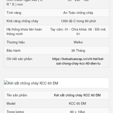
R * S ) mm
Tính năng
An Toàn chống cháy
Khả năng chống cháy
1350 độ C trong 60 phút
Hệ thống khóa liên hoàn
Tay cầm: 01 - Chìa khóa: 06 - Đổi mã:
thông minh
01
Thương hiệu
Welko
Bảo hành
36 Tháng
Chi tiết sản phẩm
https://ketsatcaocap.vn/chi-tiet/ket-
sat-chong-chay-kcc-60-dien-tu
Tên sản phẩm
Két sắt chống cháy KCC 60 ĐM
Model
KCC 60 ĐM
Trọng lượng
60 ± 10kg