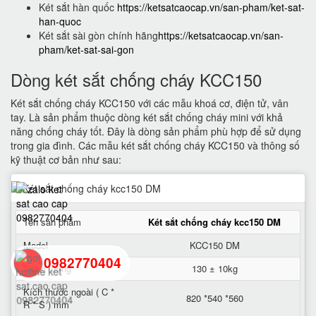
Két sắt hàn quốc
https://ketsatcaocap.vn/san-pham/ket-sat-
han-quoc
Két sắt sài gòn chính hãng
https://ketsatcaocap.vn/san-
pham/ket-sat-sai-gon
Dòng két sắt chống cháy KCC150
Két sắt chống cháy KCC150 với các mẫu khoá cơ, điện tử, vân
tay. Là sản phẩm thuộc dòng két sắt chống cháy mini với khả
năng chống cháy tốt. Đây là dòng sản phẩm phù hợp để sử dụng
trong gia đình. Các mẫu két sắt chống cháy KCC150 và thông số
kỹ thuật cơ bản như sau:
Tên sản phẩm
Két sắt chống cháy kcc150 DM
Model
KCC150 DM
0982770404
Trọng lượng
130 ± 10kg
Kích thước ngoài ( C *
820 *540 *560
R * S ) mm
back