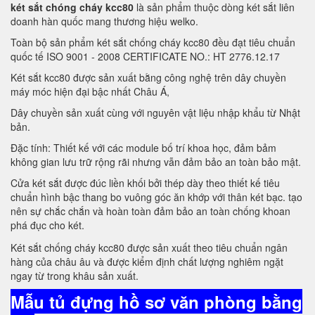
két sắt chóng cháy kcc80
là sản phẩm thuộc dòng két sắt liên
doanh hàn quốc mang thương hiệu welko.
Toàn bộ sản phẩm két sắt chống cháy kcc80 đều đạt tiêu chuẩn
quốc tế ISO 9001 - 2008 CERTIFICATE NO.: HT 2776.12.17
Két sắt kcc80 được sản xuất bằng công nghệ trên dây chuyền
máy móc hiện đại bậc nhất Châu Á,
Dây chuyền sản xuất cùng với nguyên vật liệu nhập khẩu từ Nhật
bản.
Đặc tính: Thiết kế với các module bố trí khoa học, đảm bảm
không gian lưu trữ rộng rãi nhưng vẫn đảm bảo an toàn bảo mật.
Cửa két sắt được đúc liền khối bởi thép dày theo thiết kế tiêu
chuẩn hình bậc thang bo vuông góc ăn khớp với thân két bạc. tạo
nên sự chắc chắn và hoàn toàn đảm bảo an toàn chống khoan
phá đục cho két.
Két sắt chống cháy kcc80 được sản xuất theo tiêu chuẩn ngân
hàng của châu âu và được kiểm định chất lượng nghiêm ngặt
ngay từ trong khâu sản xuất.
Mẫu tủ đựng hồ sơ văn phòng bằng