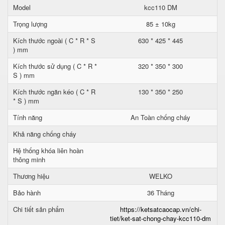
Model
kcc110 DM
Trọng lượng
85 ± 10kg
Kích thước ngoài ( C * R * S
630 * 425 * 445
) mm
Kích thước sử dụng ( C * R *
320 * 350 * 300
S ) mm
Kích thước ngăn kéo ( C * R
130 * 350 * 250
* S ) mm
Tính năng
An Toàn chống cháy
Khả năng chống cháy
Hệ thống khóa liên hoàn
thông minh
Thương hiệu
WELKO
Bảo hành
36 Tháng
Chi tiết sản phẩm
https://ketsatcaocap.vn/chi-
tiet/ket-sat-chong-chay-kcc110-dm