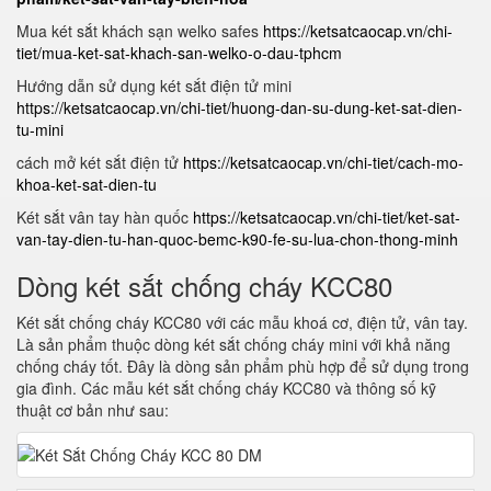
Mua két sắt khách sạn welko safes
https://ketsatcaocap.vn/chi-
tiet/mua-ket-sat-khach-san-welko-o-dau-tphcm
Hướng dẫn sử dụng két sắt điện tử mini
https://ketsatcaocap.vn/chi-tiet/huong-dan-su-dung-ket-sat-dien-
tu-mini
cách mở két sắt điện tử
https://ketsatcaocap.vn/chi-tiet/cach-mo-
khoa-ket-sat-dien-tu
Két sắt vân tay hàn quốc
https://ketsatcaocap.vn/chi-tiet/ket-sat-
van-tay-dien-tu-han-quoc-bemc-k90-fe-su-lua-chon-thong-minh
Dòng két sắt chống cháy KCC80
Két sắt chống cháy KCC80 với các mẫu khoá cơ, điện tử, vân tay.
Là sản phẩm thuộc dòng két sắt chống cháy mini với khả năng
chống cháy tốt. Đây là dòng sản phẩm phù hợp để sử dụng trong
gia đình. Các mẫu két sắt chống cháy KCC80 và thông số kỹ
thuật cơ bản như sau: