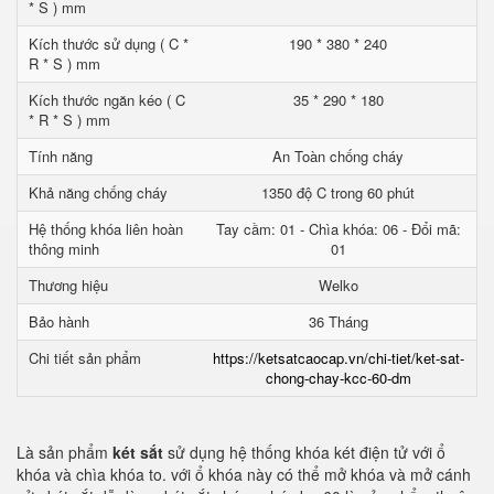
* S ) mm
Kích thước sử dụng ( C *
190 * 380 * 240
R * S ) mm
Kích thước ngăn kéo ( C
35 * 290 * 180
* R * S ) mm
Tính năng
An Toàn chống cháy
Khả năng chống cháy
1350 độ C trong 60 phút
Hệ thống khóa liên hoàn
Tay cầm: 01 - Chìa khóa: 06 - Đổi mã:
thông minh
01
Thương hiệu
Welko
Bảo hành
36 Tháng
Chi tiết sản phẩm
https://ketsatcaocap.vn/chi-tiet/ket-sat-
chong-chay-kcc-60-dm
Là sản phẩm
két sắt
sử dụng hệ thống khóa két điện tử với ổ
khóa và chìa khóa to. với ổ khóa này có thể mở khóa và mở cánh