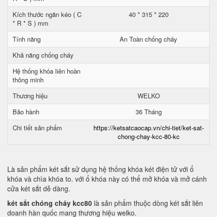
Kích thước ngăn kéo ( C
40 * 315 * 220
* R * S ) mm
Tính năng
An Toàn chống cháy
Khả năng chống cháy
Hệ thống khóa liên hoàn
thông minh
Thương hiệu
WELKO
Bảo hành
36 Tháng
Chi tiết sản phẩm
https://ketsatcaocap.vn/chi-tiet/ket-sat-
chong-chay-kcc-80-kc
Là sản phẩm két sắt sử dụng hệ thống khóa két điện tử với ổ
khóa và chìa khóa to. với ổ khóa này có thể mở khóa và mở cánh
cửa két sắt dễ dàng.
két sắt chóng cháy kcc80
là sản phẩm thuộc dòng két sắt liên
doanh hàn quốc mang thương hiệu welko.