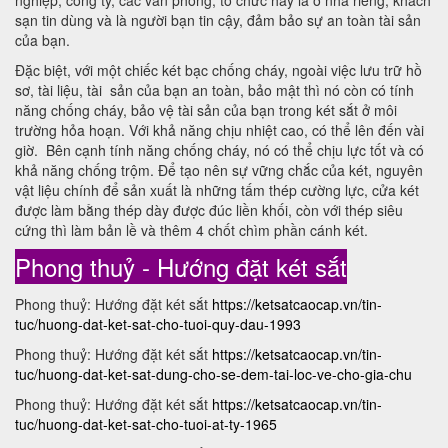
nghiệp, công ty, các văn phòng, tổ chức hay là ở nhà riêng, khách
sạn tin dùng và là người bạn tin cậy, đảm bảo sự an toàn tài sản
của bạn.
Đặc biệt, với một chiếc két bạc chống cháy, ngoài việc lưu trữ hồ
sơ, tài liệu, tài sản của bạn an toàn, bảo mật thì nó còn có tính
năng chống cháy, bảo vệ tài sản của bạn trong két sắt ở môi
trường hỏa hoạn. Với khả năng chịu nhiệt cao, có thể lên đến vài
giờ. Bên cạnh tính năng chống cháy, nó có thể chịu lực tốt và có
khả năng chống trộm. Để tạo nên sự vững chắc của két, nguyên
vật liệu chính để sản xuất là những tấm thép cường lực, cửa két
được làm bằng thép dày được đúc liền khối, còn với thép siêu
cứng thì làm bản lề và thêm 4 chốt chìm phần cánh két.
Phong thuỷ - Hướng đặt két sắt
Phong thuỷ: Hướng đặt két sắt
https://ketsatcaocap.vn/tin-
tuc/huong-dat-ket-sat-cho-tuoi-quy-dau-1993
Phong thuỷ: Hướng đặt két sắt
https://ketsatcaocap.vn/tin-
tuc/huong-dat-ket-sat-dung-cho-se-dem-tai-loc-ve-cho-gia-chu
Phong thuỷ: Hướng đặt két sắt
https://ketsatcaocap.vn/tin-
tuc/huong-dat-ket-sat-cho-tuoi-at-ty-1965