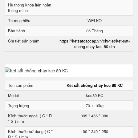
Hệ thống khóa liên hoàn
thông minh
Thương hiệu
WELKO
Bảo hành
36 Tháng
Chi tiết sản phẩm
https://ketsatcaocap.vn/chi-tiet/ket-sat-
chong-chay-kcc-80-dm
Tên sản phẩm
Két sắt chống cháy kcc 80 KC
Model
kcc80 KC
Trọng lượng
70 ± 10kg
Kích thước ngoài ( C * R
395 * 455 * 380
* S ) mm
Kích thước sử dụng ( C *
190 * 340 * 250
R * S ) mm