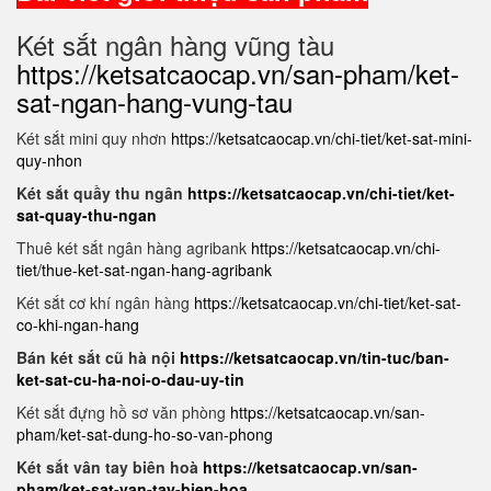
Két sắt ngân hàng vũng tàu
https://ketsatcaocap.vn/san-pham/ket-
sat-ngan-hang-vung-tau
Két sắt mini quy nhơn
https://ketsatcaocap.vn/chi-tiet/ket-sat-mini-
quy-nhon
Két sắt quầy thu ngân
https://ketsatcaocap.vn/chi-tiet/ket-
sat-quay-thu-ngan
Thuê két sắt ngân hàng agribank
https://ketsatcaocap.vn/chi-
tiet/thue-ket-sat-ngan-hang-agribank
Két sắt cơ khí ngân hàng
https://ketsatcaocap.vn/chi-tiet/ket-sat-
co-khi-ngan-hang
Bán két sắt cũ hà nội
https://ketsatcaocap.vn/tin-tuc/ban-
ket-sat-cu-ha-noi-o-dau-uy-tin
Két sắt đựng hồ sơ văn phòng
https://ketsatcaocap.vn/san-
pham/ket-sat-dung-ho-so-van-phong
Két sắt vân tay biên hoà
https://ketsatcaocap.vn/san-
pham/ket-sat-van-tay-bien-hoa