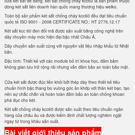
cửa két sắt dễ dàng. két sắt chóng cháy kcc60 là sản phẩm thuộc
dòng két sắt liên doanh hàn quốc mang thương hiệu welko.
Toàn bộ sản phẩm két sắt chống cháy kcc60 đều đạt tiêu chuẩn
quốc tế ISO 9001 - 2008 CERTIFICATE NO.: HT 2776.12.17
Két sắt kcc 60 đen đổi mã được sản xuất bằng công nghệ trên
dây chuyền máy móc hiện đại bậc nhất Châu Á,
Dây chuyền sản xuất cùng với nguyên vật liệu nhập khẩu từ Nhật
bản.
Đặc tính: Thiết kế với các module bố trí khoa học, đảm bảm
không gian lưu trữ rộng rãi nhưng vẫn đảm bảo an toàn bảo mật.
Cửa két sắt được đúc liền khối bởi thép dày theo thiết kế tiêu
chuẩn hình bậc thang bo vuông góc ăn khớp với thân két bạc. tạo
nên sự chắc chắn và hoàn toàn đảm bảo an toàn chống khoan
phá đục cho két.
Két sắt chống cháy kcc60 được sản xuất theo tiêu chuẩn ngân
hàng của châu âu và được kiểm định chất lượng nghiêm ngặt
ngay từ trong khâu sản xuất.
Bài viết giới thiệu sản phẩm