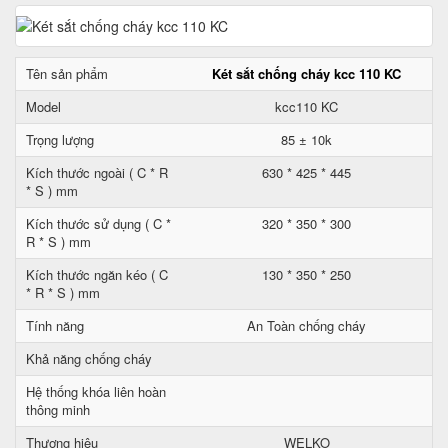
Tên sản phẩm
Két sắt chống cháy kcc 110 KC
Model
kcc110 KC
Trọng lượng
85 ± 10k
Kích thước ngoài ( C * R
630 * 425 * 445
* S ) mm
Kích thước sử dụng ( C *
320 * 350 * 300
R * S ) mm
Kích thước ngăn kéo ( C
130 * 350 * 250
* R * S ) mm
Tính năng
An Toàn chống cháy
Khả năng chống cháy
Hệ thống khóa liên hoàn
thông minh
Thương hiệu
WELKO