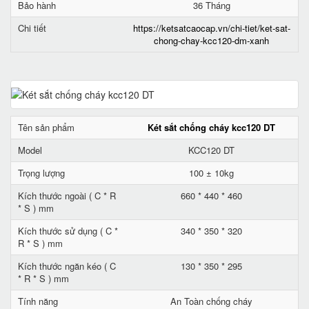
Bảo hành
36 Tháng
Chi tiết
https://ketsatcaocap.vn/chi-tiet/ket-sat-
chong-chay-kcc120-dm-xanh
Tên sản phẩm
Két sắt chống cháy kcc120 DT
Model
KCC120 DT
Trọng lượng
100 ± 10kg
Kích thước ngoài ( C * R
660 * 440 * 460
* S ) mm
Kích thước sử dụng ( C *
340 * 350 * 320
R * S ) mm
Kích thước ngăn kéo ( C
130 * 350 * 295
* R * S ) mm
Tính năng
An Toàn chống cháy