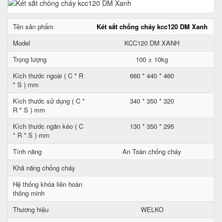
Tên sản phẩm
Két sắt chống cháy kcc120 DM Xanh
Model
KCC120 DM XANH
Trọng lượng
100 ± 10kg
Kích thước ngoài ( C * R
660 * 440 * 460
* S ) mm
Kích thước sử dụng ( C *
340 * 350 * 320
R * S ) mm
Kích thước ngăn kéo ( C
130 * 350 * 295
* R * S ) mm
Tính năng
An Toàn chống cháy
Khả năng chống cháy
Hệ thống khóa liên hoàn
thông minh
Thương hiệu
WELKO