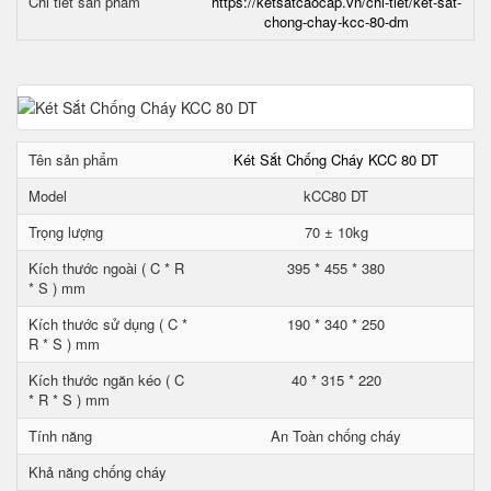
Chi tiết sản phẩm
https://ketsatcaocap.vn/chi-tiet/ket-sat-
chong-chay-kcc-80-dm
Tên sản phẩm
Két Sắt Chống Cháy KCC 80 DT
Model
kCC80 DT
Trọng lượng
70 ± 10kg
Kích thước ngoài ( C * R
395 * 455 * 380
* S ) mm
Kích thước sử dụng ( C *
190 * 340 * 250
R * S ) mm
Kích thước ngăn kéo ( C
40 * 315 * 220
* R * S ) mm
Tính năng
An Toàn chống cháy
Khả năng chống cháy