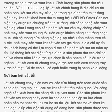
trường trong nước và xuất khẩu. Chất lượng sản phẩm đạt tiêu
chuẩn ISO 9001:2008. đại lý két sắt chính hãng là địa chỉ uy tín
phân phối két sắt vân tay sử dụng trong gia đình trên thị trường
hiện nay. két sắt khoá hiện đại thương hiệu WELKO Safes Cabinet
hiện nay được ưa chuộng trên thị trường. Với công nghệ sản xuất
hiện đại chất lượng cao sản phẩm két sắt vân tay chống cháy của
nhà máy sản xuất chúng tôi luôn được khách hàng tin tưởng chọn
mua. Với hệ thống cửa hàng hiện đại tại nhiều tỉnh thành trên cả
nước. nhà máy sản xuất két sắt vân tay gia đình là địa chỉ uy tín
để khách hàng có thể lựa chọn được sản phẩm két sắt an toàn uy
tín. Hệ thống két sắt điện tử gia đình là sản phẩm đạt các chứng
chỉ và nhiều năm liền được lựa chọn là sản phẩm tiêu biểu trong
ngành. két sắt điện tử chống cháy được sơn tĩnh điện chống trầy
xước bề mặt. Có đế cao su cố định hoặc trang bị bánh xe di động.
Nơi bán két sắt tốt
két sắt chống cháy hiện nay với các cửa hàng trên toàn quốc sẵn
sàng đáp ứng mọi nhu cầu về két sắt tốt trên toàn quốc. Với công
nghệ sản xuất hiện đại hàng đầu tại việt nam. Các sản phẩm két
sắt vân tay chống cháy đem lại cho doanh nghiệp sự lựa chọn
hoàn hảo tốt nhất để lưu trữ hồ sơ tài liệu. két sắt tốt với thiết kế
tinh gọn, giúp cho việc sử dụng dễ dàng hơn. sản phẩm được sơn