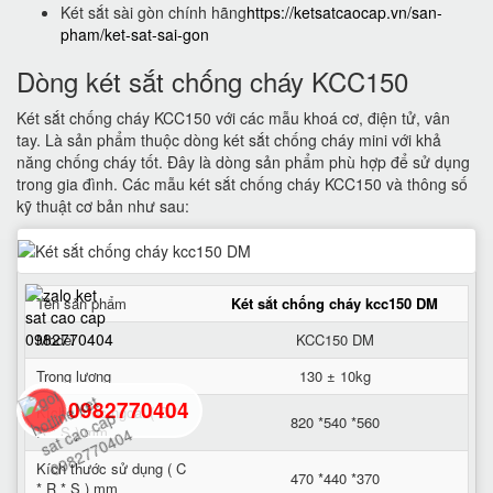
Két sắt sài gòn chính hãng
https://ketsatcaocap.vn/san-
pham/ket-sat-sai-gon
Dòng két sắt chống cháy KCC150
Két sắt chống cháy KCC150 với các mẫu khoá cơ, điện tử, vân
tay. Là sản phẩm thuộc dòng két sắt chống cháy mini với khả
năng chống cháy tốt. Đây là dòng sản phẩm phù hợp để sử dụng
trong gia đình. Các mẫu két sắt chống cháy KCC150 và thông số
kỹ thuật cơ bản như sau:
Tên sản phẩm
Két sắt chống cháy kcc150 DM
Model
KCC150 DM
Trọng lượng
130 ± 10kg
0982770404
Kích thước ngoài ( C *
820 *540 *560
R * S ) mm
Kích thước sử dụng ( C
back
470 *440 *370
* R * S ) mm