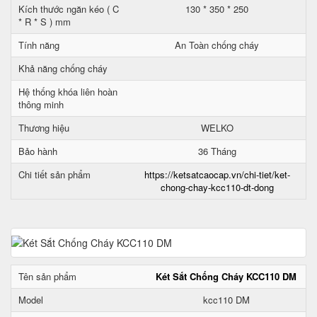
Kích thước ngăn kéo ( C
130 * 350 * 250
* R * S ) mm
Tính năng
An Toàn chống cháy
Khả năng chống cháy
Hệ thống khóa liên hoàn
thông minh
Thương hiệu
WELKO
Bảo hành
36 Tháng
Chi tiết sản phẩm
https://ketsatcaocap.vn/chi-tiet/ket-
chong-chay-kcc110-dt-dong
Tên sản phẩm
Két Sắt Chống Cháy KCC110 DM
Model
kcc110 DM