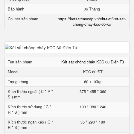
Bảo hành
36 Tháng
Chi tiết sản phẩm
https://ketsatcaocap.vn/chi-tiet/ket-sat-
chong-chay-kcc-60-kc
Tên sản phẩm
Két sắt chống cháy KCC 60 Điện Tử
Model
KCC 60 ĐT
Trọng lượng
60 ± 10kg
Kích thước ngoài ( C * R *
375 * 455 * 360
S ) mm
Kích thước sử dụng ( C *
190 * 380 * 240
R * S ) mm
Kích thước ngăn kéo ( C *
35 * 290 * 180
R * S ) mm