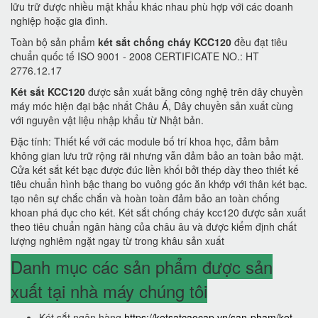
lữu trữ được nhiều mật khẩu khác nhau phù hợp với các doanh
nghiệp hoặc gia đình.
Toàn bộ sản phẩm
két sắt chống cháy KCC120
đều đạt tiêu
chuẩn quốc tế ISO 9001 - 2008 CERTIFICATE NO.: HT
2776.12.17
Két sắt KCC120
được sản xuất bằng công nghệ trên dây chuyền
máy móc hiện đại bậc nhất Châu Á, Dây chuyền sản xuất cùng
với nguyên vật liệu nhập khẩu từ Nhật bản.
Đặc tính: Thiết kế với các module bố trí khoa học, đảm bảm
không gian lưu trữ rộng rãi nhưng vẫn đảm bảo an toàn bảo mật.
Cửa két sắt két bạc được đúc liền khối bởi thép dày theo thiết kế
tiêu chuẩn hình bậc thang bo vuông góc ăn khớp với thân két bạc.
tạo nên sự chắc chắn và hoàn toàn đảm bảo an toàn chống
khoan phá đục cho két. Két sắt chống cháy kcc120 được sản xuất
theo tiêu chuẩn ngân hàng của châu âu và được kiểm định chất
lượng nghiêm ngặt ngay từ trong khâu sản xuất
Danh mục các sản phẩm được sản
xuất tại nhà máy chúng tôi
Két sắt ngân hàng
https://ketsatcaocap.vn/san-pham/ket-