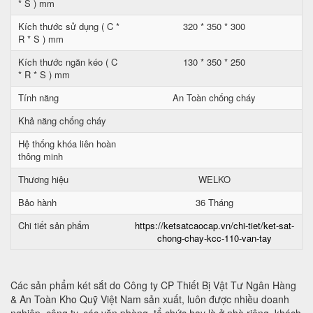
* S ) mm
Kích thước sử dụng ( C *
320 * 350 * 300
R * S ) mm
Kích thước ngăn kéo ( C
130 * 350 * 250
* R * S ) mm
Tính năng
An Toàn chống cháy
Khả năng chống cháy
Hệ thống khóa liên hoàn
thông minh
Thương hiệu
WELKO
Bảo hành
36 Tháng
Chi tiết sản phẩm
https://ketsatcaocap.vn/chi-tiet/ket-sat-
chong-chay-kcc-110-van-tay
Các sản phẩm két sắt do Công ty CP Thiết Bị Vật Tư Ngân Hàng
& An Toàn Kho Quỹ Việt Nam sản xuất, luôn được nhiều doanh