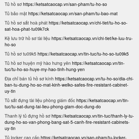
Tủ hồ sơ
https://ketsatcaocap.vn/san-pham/tu-ho-so
Tủ bảo mật
https://ketsatcaocap.vn/san-pham/tu-bao-mat
Tủ hồ sơ sắt hoà phát
https://ketsatcaocap.vn/chi-tiet/tu-ho-so-
sat-hoa-phat-tu09k7ck
Kệ lưu trữ hồ sơ tài liệu
https://ketsatcaocap.vn/chi-tiet/ke-luu-tru-
ho-so
Tủ hồ sơ tu09k5
https://ketsatcaocap.vn/tin-tuc/tu-ho-so-tu09k5
Tủ hồ sơ huyện mỹ hào hưng yên
https://ketsatcaocap.vn/tin-
tuc/tu-ho-so-huye-my-hao-tinh-hung-yen
Địa chỉ bán tủ hồ sơ kính
https://ketsatcaocap.vn/tu-ho-so/dia-chi-
ban-tu-dung-ho-so-mat-kinh-welko-safes-fire-resistant-cabinet-
uy-tin
Tủ sắt đựng tài liệu phòng giám đốc
https://ketsatcaocap.vn/tin-
tuc/tu-sat-dung-tai-lieu-phong-giam-doc-dung-do
Thanh lý tủ đựng hồ sơ
https://ketsatcaocap.vn/tin-tuc/thanh-ly-tu-
dung-ho-so-van-phong-bang-sat-5-canh-fire-resistant-cabinets-
uy-tin
Tủ locker cao cấp
https://ketsatcaocap.vn/san-pham/tu-locker-