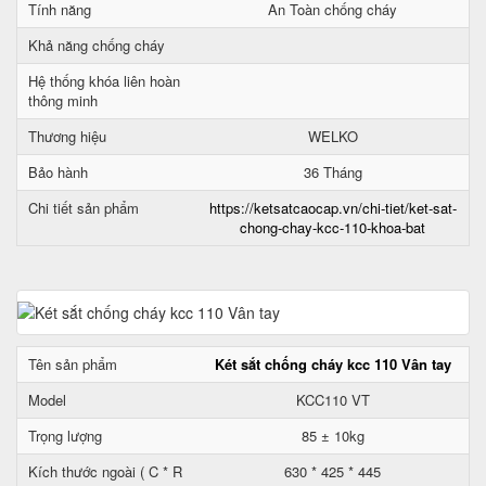
Tính năng
An Toàn chống cháy
Khả năng chống cháy
Hệ thống khóa liên hoàn
thông minh
Thương hiệu
WELKO
Bảo hành
36 Tháng
Chi tiết sản phẩm
https://ketsatcaocap.vn/chi-tiet/ket-sat-
chong-chay-kcc-110-khoa-bat
Tên sản phẩm
Két sắt chống cháy kcc 110 Vân tay
Model
KCC110 VT
Trọng lượng
85 ± 10kg
Kích thước ngoài ( C * R
630 * 425 * 445