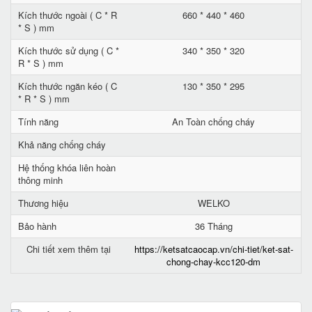
Kích thước ngoài ( C * R
660 * 440 * 460
* S ) mm
Kích thước sử dụng ( C *
340 * 350 * 320
R * S ) mm
Kích thước ngăn kéo ( C
130 * 350 * 295
* R * S ) mm
Tính năng
An Toàn chống cháy
Khả năng chống cháy
Hệ thống khóa liên hoàn
thông minh
Thương hiệu
WELKO
Bảo hành
36 Tháng
Chi tiết xem thêm tại
https://ketsatcaocap.vn/chi-tiet/ket-sat-
chong-chay-kcc120-dm