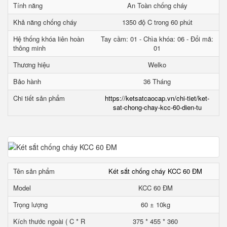
Tính năng
An Toàn chống cháy
Khả năng chống cháy
1350 độ C trong 60 phút
Hệ thống khóa liên hoàn
Tay cầm: 01 - Chìa khóa: 06 - Đổi mã:
thông minh
01
Thương hiệu
Welko
Bảo hành
36 Tháng
Chi tiết sản phẩm
https://ketsatcaocap.vn/chi-tiet/ket-
sat-chong-chay-kcc-60-dien-tu
Tên sản phẩm
Két sắt chống cháy KCC 60 ĐM
Model
KCC 60 ĐM
Trọng lượng
60 ± 10kg
Kích thước ngoài ( C * R
375 * 455 * 360