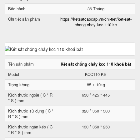
Bảo hành
36 Tháng
Chi tiết sản phẩm
https://ketsatcaocap.vn/chi-tiet/ket-sat-
chong-chay-kcc-110-kc
Tên sản phẩm
Két sắt chống cháy kcc 110 khoá bát
Model
KCC110 KB
Trọng lượng
85 ± 10kg
Kích thước ngoài ( C * R
630 * 425 * 445
* S ) mm
Kích thước sử dụng ( C *
320 * 350 * 300
R * S ) mm
Kích thước ngăn kéo ( C
130 * 350 * 250
* R * S ) mm