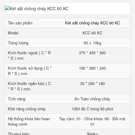
Tên sản phẩm
Két sắt chống cháy KCC 60 KC
Model
KCC 60 KC
Trọng lượng
60 ± 10kg
Kích thước ngoài ( C * R
375 * 455 * 360
* S ) mm
Kích thước sử dụng ( C *
190 * 380 * 240
R * S ) mm
Kích thước ngăn kéo ( C
35 * 290 * 180
* R * S ) mm
Tính năng
An Toàn chống cháy
Khả năng chống cháy
1350 độ C trong 60 phút
Hệ thống khóa liên hoàn
Tay cầm: 01 - Chìa khóa: 06 - Đổi mã:
thông minh
01
Thương hiệu
Welko