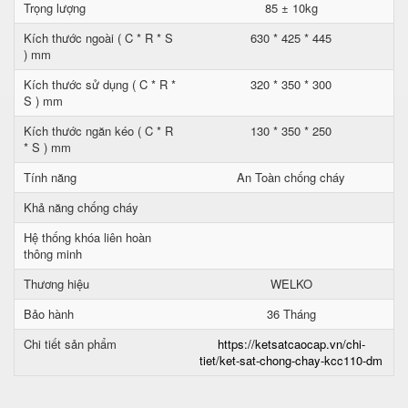
Trọng lượng
85 ± 10kg
Kích thước ngoài ( C * R * S
630 * 425 * 445
) mm
Kích thước sử dụng ( C * R *
320 * 350 * 300
S ) mm
Kích thước ngăn kéo ( C * R
130 * 350 * 250
* S ) mm
Tính năng
An Toàn chống cháy
Khả năng chống cháy
Hệ thống khóa liên hoàn
thông minh
Thương hiệu
WELKO
Bảo hành
36 Tháng
Chi tiết sản phẩm
https://ketsatcaocap.vn/chi-
tiet/ket-sat-chong-chay-kcc110-dm