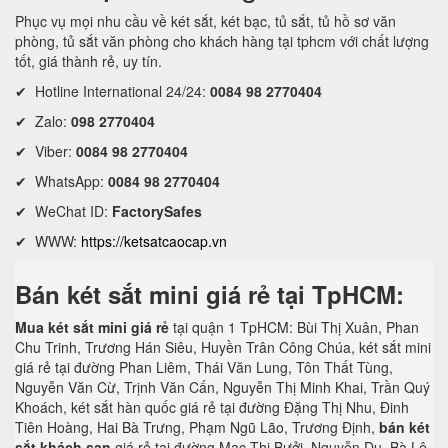
Phục vụ mọi nhu cầu về két sắt, két bạc, tủ sắt, tủ hồ sơ văn
phòng, tủ sắt văn phòng cho khách hàng tại tphcm với chất lượng
tốt, giá thành rẻ, uy tín.
✔ Hotline International 24/24:
0084 98 2770404
✔ Zalo:
098 2770404
✔ Viber:
0084 98 2770404
✔ WhatsApp:
0084 98 2770404
✔ WeChat ID:
FactorySafes
✔ WWW:
https://ketsatcaocap.vn
Bán két sắt mini giá rẻ tại TpHCM:
Mua két sắt mini giá rẻ
tại quận 1 TpHCM: Bùi Thị Xuân, Phan
Chu Trinh, Trương Hán Siêu, Huyền Trân Công Chúa, két sắt mini
giá rẻ tại đường Phan Liêm, Thái Văn Lung, Tôn Thất Tùng,
Nguyễn Văn Cừ, Trịnh Văn Cấn, Nguyễn Thị Minh Khai, Trần Quý
Khoách, két sắt hàn quốc giá rẻ tại đường Đặng Thị Nhu, Đinh
Tiên Hoàng, Hai Bà Trưng, Phạm Ngũ Lão, Trương Định,
bán két
sắt khách sạn
giá rẻ tại đường Mạc Thị Bưởi, Nguyễn Du, Bà Lê