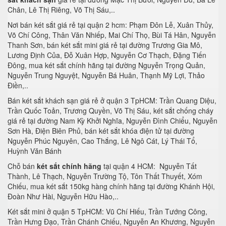
Chân, Lê Thị Riêng, Võ Thị Sáu,..
Nơi bán két sắt giá rẻ tại quận 2 hcm: Phạm Đôn Lễ, Xuân Thủy,
Võ Chí Công, Thân Văn Nhiếp, Mai Chí Thọ, Bùi Tá Hân, Nguyễn
Thanh Sơn, bán két sắt mini giá rẻ tại đường Trương Gia Mô,
Lương Định Của, Đỗ Xuân Hợp, Nguyễn Cơ Thạch, Đặng Tiến
Đông, mua két sắt chính hãng tại đường Nguyễn Trọng Quản,
Nguyễn Trung Nguyệt, Nguyễn Bá Huân, Thạnh Mỹ Lợi, Thảo
Điền,..
Bán két sắt khách sạn giá rẻ ở quận 3 TpHCM: Trần Quang Diệu,
Trần Quốc Toản, Trương Quyền, Võ Thị Sáu, két sắt chống cháy
giá rẻ tại đường Nam Kỳ Khởi Nghĩa, Nguyễn Đình Chiểu, Nguyễn
Sơn Hà, Điện Biên Phủ, bán két sắt khóa điện tử tại đường
Nguyễn Phúc Nguyên, Cao Thắng, Lê Ngô Cát, Lý Thái Tổ,
Huỳnh Văn Bánh
Chỗ bán
két sắt chính hãng
tại quận 4 HCM: Nguyễn Tất
Thành, Lê Thạch, Nguyễn Trường Tộ, Tôn Thất Thuyết, Xóm
Chiếu, mua két sắt 150kg hàng chính hãng tại đường Khánh Hội,
Đoàn Như Hài, Nguyễn Hữu Hào,..
Két sắt mini ở quận 5 TpHCM: Vũ Chí Hiếu, Trần Tướng Công,
Trần Hưng Đạo, Trần Chánh Chiếu, Nguyễn An Khương, Nguyễn