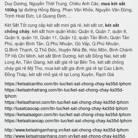
Duy Dương, Nguyễn Thời Trung, Chiêu Anh Các,
mua két sắt
100kg
tại đường Hồng Bàng, Phan Văn Khỏe, Nguyễn Văn Đừng,
Trịnh Hoài Đức, Lê Quang Định, ..
Két Sắt Tốt cung cấp két sắt mini giá rẻ, két sắt cơ,
két sắt
chống cháy
, két sắt hcm quận khác: Quận 6, Quận 7, quận 8,
Quận 9, quận 10, Quận 11, Quận 12, quận Tân Bình, Quận Tân
Phú, quận Bình Tân, Q.Phú Nhuận, Gò Vấp, Q.Phú Nhuân,
Q.Bình Thạnh, Q.Thủ Đức, Huyện Nhà Bè, Hóc Môn, Bình Chánh
TP Hồ Chí Minh, két sắt Bình Dương, két sắt Đồng Nai, két sắt
Long An, Tiền Giang, két sắt giá rẻ tại Bến Tre, két sắt chống
cháy giá rẻ Mỹ Tho, mua két sắt gia đình giá rẻ tại Cao Lãnh,
Đồng Tháp, két sắt nhỏ giá rẻ tại Long Xuyên, Rạch Giá
https://ketsatcantho.com/tin-tuc/ket-sat-chong-chay-ks35d-tphcm
https://ketsatnhatrang.com/tin-tuc/ket-sat-chong-chay-ks35d-
tphcm
https://ketsathanoi.com/tin-tuc/ket-sat-chong-chay-ks35d-tphcm
http://tusatcaocap.com/tin-tuc/ket-sat-chong-chay-ks35d-tphcm
https://ketsatsaigon.com/tin-tuc/ket-sat-chong-chay-ks35d-tphcm
https://ketsatcaocap.com/tin-tuc/ket-sat-chong-chay-ks35d-tphcm
http://www.ketsatnganhang.vn/ket-sat-chong-chay-ks35d-tphcm
http://www.ketsatnganhang.com.vn/ket-sat-chong-chay-ks35d-