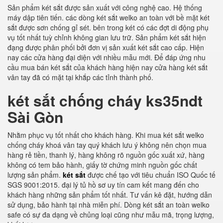
Sản phẩm két sắt được sản xuất với công nghệ cao. Hệ thống
máy dập tiên tiến. các dòng két sắt welko an toàn với bề mặt két
sắt được sơn chống gỉ sét. bên trong két có các đợt di động phụ
vụ tốt nhất tuỳ chỉnh không gian lưu trữ. Sản phẩm két sắt hiện
đạng được phân phối bởi đơn vị sản xuất két sắt cao cấp. Hiện
nay các cửa hàng đại diện với nhiều mẫu mới. Để đáp ứng nhu
cầu mua bán két sắt của khách hàng hiện nay cửa hàng két sắt
vân tay đã có mặt tại khắp các tỉnh thành phố.
két sắt chống cháy ks35ndt
Sài Gòn
Nhằm phục vụ tốt nhất cho khách hàng. Khi mua két sắt welko
chống cháy khoá vân tay quý khách lưu ý không nên chọn mua
hàng rẻ tiền, thanh lý, hàng không rõ nguồn gốc xuất xứ, hàng
không có tem bảo hành, giấy tờ chứng minh nguồn gốc chất
lượng sản phẩm.
két sắt
được chế tạo với tiêu chuẩn ISO Quốc tế
SGS 9001:2015. đại lý tủ hồ sơ uy tín cam kết mang đến cho
khách hàng những sản phẩm tốt nhất. Tư vấn kê đặt, hướng dẫn
sử dụng, bảo hành tại nhà miễn phí. Dòng két sắt an toàn welko
safe có sự đa dạng về chủng loại cũng như mẫu mã, trọng lượng,