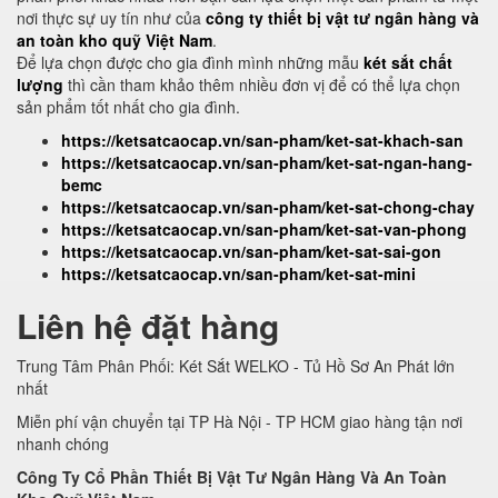
nơi thực sự uy tín như của
công ty thiết bị vật tư ngân hàng và
an toàn kho quỹ Việt Nam
.
Để lựa chọn được cho gia đình mình những mẫu
két sắt chất
lượng
thì cần tham khảo thêm nhiều đơn vị để có thể lựa chọn
sản phẩm tốt nhất cho gia đình.
https://ketsatcaocap.vn/san-pham/ket-sat-khach-san
https://ketsatcaocap.vn/san-pham/ket-sat-ngan-hang-
bemc
https://ketsatcaocap.vn/san-pham/ket-sat-chong-chay
https://ketsatcaocap.vn/san-pham/ket-sat-van-phong
https://ketsatcaocap.vn/san-pham/ket-sat-sai-gon
https://ketsatcaocap.vn/san-pham/ket-sat-mini
Liên hệ đặt hàng
Trung Tâm Phân Phối: Két Sắt WELKO - Tủ Hồ Sơ An Phát lớn
nhất
Miễn phí vận chuyển tại TP Hà Nội - TP HCM giao hàng tận nơi
nhanh chóng
Công Ty Cổ Phần Thiết Bị Vật Tư Ngân Hàng Và An Toàn