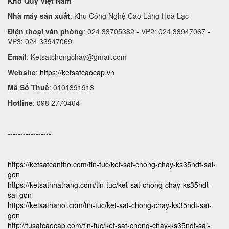
Kho Quỹ Việt Nam
Nhà máy sản xuất
: Khu Công Nghệ Cao Láng Hoà Lạc
Điện thoại văn phòng
: 024 33705382 - VP2: 024 33947067 -
VP3: 024 33947069
Email
:
Ketsatchongchay@gmail.com
Website
:
https://ketsatcaocap.vn
Mã Số Thuế
: 0101391913
Hotline
: 098 2770404
-----------------
https://ketsatcantho.com/tin-tuc/ket-sat-chong-chay-ks35ndt-sai-
gon
https://ketsatnhatrang.com/tin-tuc/ket-sat-chong-chay-ks35ndt-
sai-gon
https://ketsathanoi.com/tin-tuc/ket-sat-chong-chay-ks35ndt-sai-
gon
http://tusatcaocap.com/tin-tuc/ket-sat-chong-chay-ks35ndt-sai-