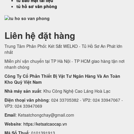
tủ bảo mật tài liệu
tủ hồ sơ văn phòng
Liên hệ đặt hàng
Trung Tâm Phân Phối: Két Sắt WELKO - Tủ Hồ Sơ An Phát lớn
nhất
Miễn phí vận chuyển tại TP Hà Nội - TP HCM giao hàng tận nơi
nhanh chóng
Công Ty Cổ Phần Thiết Bị Vật Tư Ngân Hàng Và An Toàn
Kho Quỹ Việt Nam
Nhà máy sản xuất
: Khu Công Nghệ Cao Láng Hoà Lạc
Điện thoại văn phòng
: 024 33705382 - VP2: 024 33947067 -
VP3: 024 33947069
Email
:
Ketsatchongchay@gmail.com
Website
:
https://ketsatcaocap.vn
Mã Số Thuế
: 0101391913