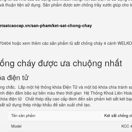
ản và thuận tiện sử dụng. Sản phẩm được sơn chống trầy xước giúp cho t
ketsatcaocap.vn/san-pham/ket-sat-chong-chay
982770404 hoặc xem thêm các sản phẩm tủ sắt chống cháy 4 cánh WELKO
hống cháy được ưa chuộng nhất
a điện tử
vững chắc. Lắp một hệ thống khóa Điện Tử và một bộ khóa chìa tránh s
tĩnh điện đảm bảo sự bền màu theo thời gian Hệ Thống Khoá Liên Hoà
hóa điện tử Chất thép dầy cao cấp đem đến sản phẩm két sắt két bạ
sắt sử dụng thép nhập khẩu để sản xuất chế tạo.
Tên sản phẩm
Két sắt chống 
Model
KCC 