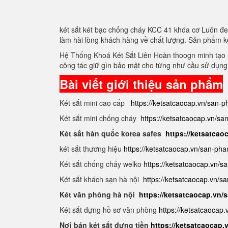
két sắt két bạc chống cháy KCC 41 khóa cơ Luôn đe
làm hài lòng khách hàng về chất lượng. Sản phẩm k
Hệ Thống Khoá Két Sắt Liên Hoàn thoogn minh tạo r
công tác giữ gìn bảo mật cho từng như cầu sử dụng
Bài viết giới thiệu sản phẩm
Két sắt mini cao cấp
https://ketsatcaocap.vn/san-p
Két sắt mini chống cháy
https://ketsatcaocap.vn/s
Két sắt hàn quốc korea safes
https://ketsatcao
két sắt thương hiệu
https://ketsatcaocap.vn/san-pha
Két sắt chống cháy welko
https://ketsatcaocap.vn/
Két sắt khách sạn hà nội
https://ketsatcaocap.vn/s
Két văn phòng hà nội
https://ketsatcaocap.vn
Két sắt đựng hồ sơ văn phòng
https://ketsatcaocap
Nơi bán két sắt đựng tiền
https://ketsatcaocap.v