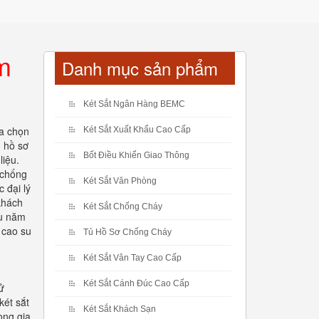
m
Danh mục sản phẩm
Két Sắt Ngân Hàng BEMC
ựa chọn
Két Sắt Xuất Khẩu Cao Cấp
ủ hồ sơ
Bốt Điều Khiển Giao Thông
liệu.
 chống
Két Sắt Văn Phòng
 đại lý
 khách
Két Sắt Chống Cháy
ều năm
 cao su
Tủ Hồ Sơ Chống Cháy
Két Sắt Vân Tay Cao Cấp
Két Sắt Cánh Đúc Cao Cấp
ử
két sắt
Két Sắt Khách Sạn
ong gia