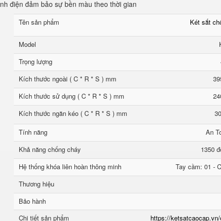
tĩnh điện đảm bảo sự bền màu theo thời gian
Tên sản phẩm
Két sắt c
Model
Trọng lượng
Kích thước ngoài ( C * R * S ) mm
39
Kích thước sử dụng ( C * R * S ) mm
24
Kích thước ngăn kéo ( C * R * S ) mm
30
Tính năng
An T
Khả năng chống cháy
1350 đ
Hệ thống khóa liên hoàn thông minh
Tay cầm: 01 - C
Thương hiệu
Bảo hành
Chi tiết sản phẩm
https://ketsatcaocap.vn/