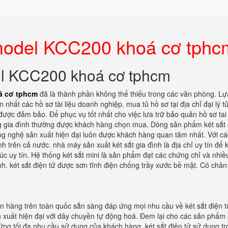
 model KCC200 khoá cơ tphc
el KCC200 khoá cơ tphcm
á cơ tphcm
đã là thành phần không thể thiếu trong các văn phòng. L
n nhất các hồ sơ tài liệu doanh nghiệp. mua tủ hồ sơ tại địa chỉ đại lý t
được đảm bảo. Để phục vụ tốt nhất cho việc lưa trữ bảo quản hồ sơ tai 
ng gia đình thường được khách hàng chọn mua. Dòng sản phẩm két sắt
ng nghệ sản xuất hiện đại luôn được khách hàng quan tâm nhất. Với các
nh trên cả nước. nhà máy sản xuất két sắt gia đình là địa chỉ uy tín để
c uy tín. Hệ thống két sắt mini là sản phẩm đạt các chứng chỉ và nhi
h. két sắt điện tử được sơn tĩnh điện chống trầy xước bề mặt. Có chân
án hàng trên toàn quốc sẵn sàng đáp ứng mọi nhu cầu về két sắt điện t
xuất hiện đại với dây chuyền tự động hoá. Đem lại cho các sản phẩm 
ứng tối đa nhu cầu sử dụng của khách hàng. két sắt điện tử sử dụng tr