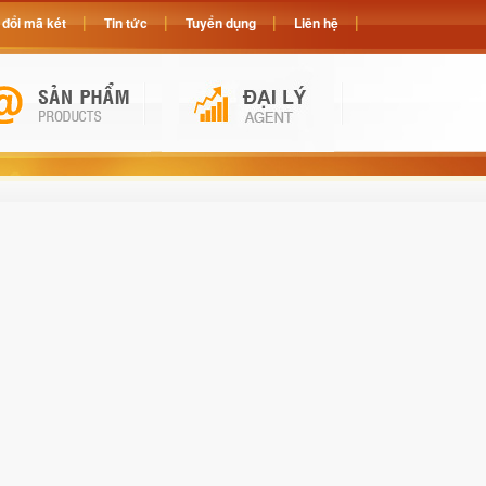
đổi mã két
Tin tức
Tuyển dụng
Liên hệ