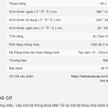
Trọng lượng
40 ± 
Kích thước ngoài ( C * R * S ) mm
395 * 41
Kích thước sử dụng ( C * R * S ) mm
240 * 34
Kích thước ngăn kéo ( C * R * S ) mm
30 * 32
Tính năng
An Toàn c
Khả năng chống cháy
1350 độ C tr
Hệ thống khóa liên hoàn thông minh
Tay cầm: 01 - Chìa k
Thương hiệu
We
Bảo hành
36 T
Chi tiết sản phẩm
https://ketsatcaocap.vn/ch
kcc-4
óa cơ
ững chắc. Lắp một hệ thống khóa Điện Tử và một bộ khóa chìa tránh 