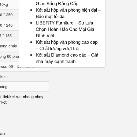
Gian Sống Đẳng Cấp
10kg
Két sắt hộp văn phòng hiện đại –
0 * 350
Bảo mật tối đa
LIBERTY Furniture – Sự Lựa
0 * 240
Chọn Hoàn Hảo Cho Mọi Gia
Đình Việt
5 * 185
Két sắt hộp văn phòng cao cấp
hống cháy
– Chất lượng vượt trội
Két sắt Diamond cao cấp – Giá
ong 60 phút
nhà máy cạnh tranh
hóa: 06 - Đổi mã: 01
lko
háng
i-tiet/ket-sat-chong-chay-
1-dt
sao