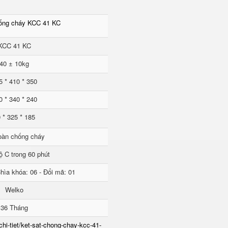
hống cháy KCC 41 KC
KCC 41 KC
40 ± 10kg
5 * 410 * 350
0 * 340 * 240
 * 325 * 185
oàn chống cháy
ộ C trong 60 phút
hìa khóa: 06 - Đổi mã: 01
Welko
36 Tháng
chi-tiet/ket-sat-chong-chay-kcc-41-