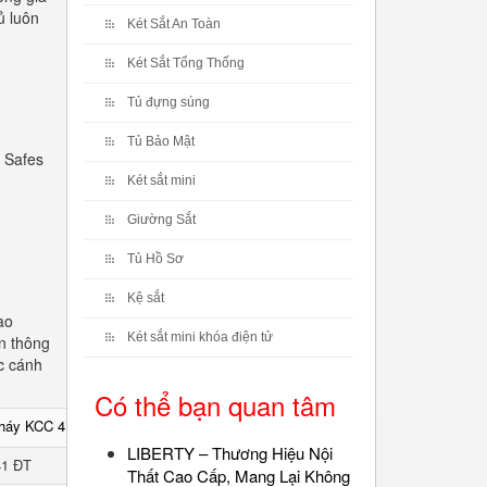
ủ luôn
Két Sắt An Toàn
Két Sắt Tổng Thống
Tủ đựng súng
Tủ Bảo Mật
 Safes
Két sắt mini
Giường Sắt
Tủ Hồ Sơ
Kệ sắt
ao
Két sắt mini khóa điện tử
n thông
c cánh
Có thể bạn quan tâm
cháy KCC 41 ĐT
LIBERTY – Thương Hiệu Nội
41 ĐT
Thất Cao Cấp, Mang Lại Không