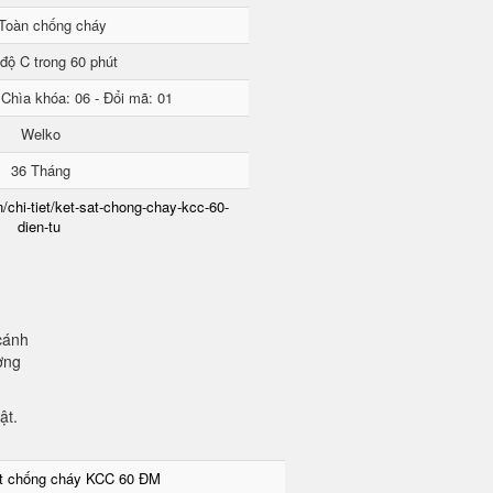
Toàn chống cháy
độ C trong 60 phút
 Chìa khóa: 06 - Đổi mã: 01
Welko
36 Tháng
/chi-tiet/ket-sat-chong-chay-kcc-60-
dien-tu
cánh
ơng
mật.
ắt chống cháy KCC 60 ĐM