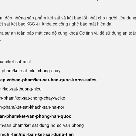
m đến những sản phẩm két sắt và két bạc tốt nhất cho người tiêu dùn
ét sắt két bạc KCC 41 khóa cơ công nghệ bảo mật hiện đại.
a sự an toàn bảo mật cao độ cùng khoá Cơ tinh vi, dễ sử dụng an toà
.
ham/ket-sat-mini
an-pham/ket-sat-mini-chong-chay
cap.vn/san-pham/ket-sat-han-quoc-korea-safes
m/ket-sat-thuong-hieu
san-pham/ket-sat-chong-chay-welko
an-pham/ket-sat-khach-san-ha-noi
/san-pham/ket-van-phong-han-quoc
.vn/san-pham/ket-sat-dung-ho-so-van-phong
n/chi-tiet/noi-ban-ket-sat-dung-tien