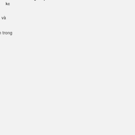
kc
g và
n trong