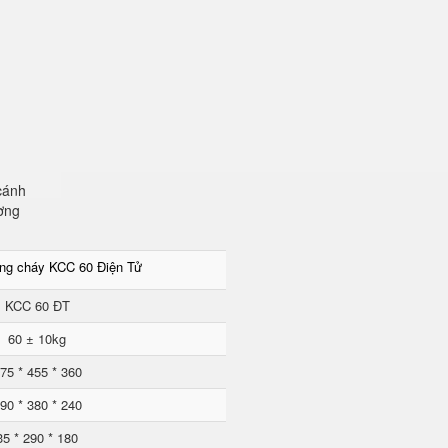
cánh
ơng
ống cháy KCC 60 Điện Tử
KCC 60 ĐT
60 ± 10kg
75 * 455 * 360
90 * 380 * 240
35 * 290 * 180