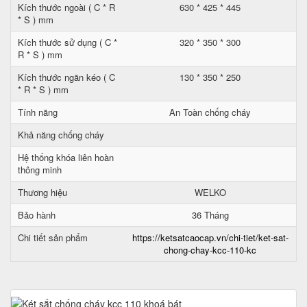
Kích thước ngoài ( C * R
630 * 425 * 445
* S ) mm
Kích thước sử dụng ( C *
320 * 350 * 300
R * S ) mm
Kích thước ngăn kéo ( C
130 * 350 * 250
* R * S ) mm
Tính năng
An Toàn chống cháy
Khả năng chống cháy
Hệ thống khóa liên hoàn
thông minh
Thương hiệu
WELKO
Bảo hành
36 Tháng
Chi tiết sản phẩm
https://ketsatcaocap.vn/chi-tiet/ket-sat-
chong-chay-kcc-110-kc