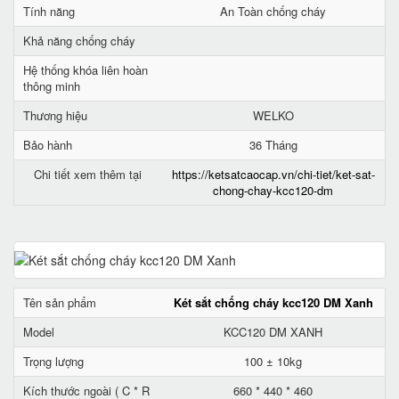
Tính năng
An Toàn chống cháy
Khả năng chống cháy
Hệ thống khóa liên hoàn
thông minh
Thương hiệu
WELKO
Bảo hành
36 Tháng
Chi tiết xem thêm tại
https://ketsatcaocap.vn/chi-tiet/ket-sat-
chong-chay-kcc120-dm
Tên sản phẩm
Két sắt chống cháy kcc120 DM Xanh
Model
KCC120 DM XANH
Trọng lượng
100 ± 10kg
Kích thước ngoài ( C * R
660 * 440 * 460