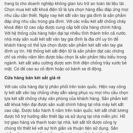
trang bị cho doanh nghiệp không gian lưu trữ an toàn tài liệu tài .
Chọn mua két sắt khoá điện tử là lựa chọn hàng đầu đáp ứng mọi
nhu cầu cần thiết. Ngày nay két sắt vân tay gia đình là sản phẩm
đáp ứng nhu cầu trong gia đình. Với các mẫu két sắt chống cháy
khoá điện tử cao cấp được cung cấp bởi cửa hàng chính hãng.
Với hệ thống cửa hàng hiện đại tại nhiều tỉnh thành trên cả nước.
nhà máy sản xuất két sắt vân tay gia đình là địa chỉ uy tín để
khách hàng có thể lựa chọn được sản phẩm két sắt vân tay gia
đình uy tín. Hệ thống két sắt điện tử là sản phẩm đạt các chứng
chỉ và nhiều năm liền được bầu chọn là sản phẩm tiêu biểu trong
ngành. két sắt siêu cường được sơn tĩnh điện chống trầy xước bề
mặt. Có đế cao su cố định hoặc có bánh xe di động.
Cửa hàng bán két sắt giá rẻ
Với các cửa hàng đại lý phân phối trên toàn quốc. Hiện nay công
ty két sắt vân tay chống cháy sẵn sàng phục vụ mọi nhu cầu chọn
lựa két sắt chống cháy văn phòng của khách hàng. Sản phẩm két
sắt khoá hiện đại được sản xuất chính hãng tại nhà máy két sắt
cao cấp. Được bảo hành 5 năm trên toàn quốc. két sắt chất lương
được hỗ trợ hướng dẫn thiết lập và sử dụng tại nhà miễn phí. Hỗ
trợ giao hàng và thanh toán tại nhà. két sắt tốt được công ty
chúng tôi thiết kế với sự tinh giản và thuận tiện sử dụng. Sản