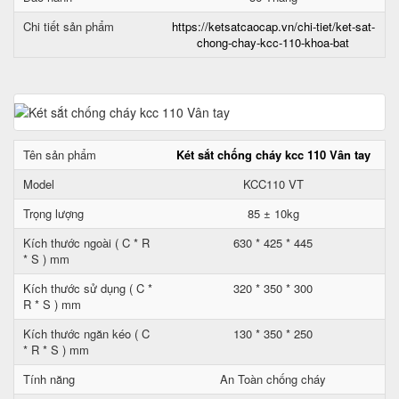
Chi tiết sản phẩm
https://ketsatcaocap.vn/chi-tiet/ket-sat-
chong-chay-kcc-110-khoa-bat
Tên sản phẩm
Két sắt chống cháy kcc 110 Vân tay
Model
KCC110 VT
Trọng lượng
85 ± 10kg
Kích thước ngoài ( C * R
630 * 425 * 445
* S ) mm
Kích thước sử dụng ( C *
320 * 350 * 300
R * S ) mm
Kích thước ngăn kéo ( C
130 * 350 * 250
* R * S ) mm
Tính năng
An Toàn chống cháy