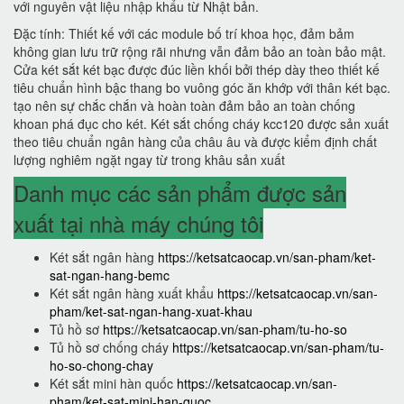
với nguyên vật liệu nhập khẩu từ Nhật bản.
Đặc tính: Thiết kế với các module bố trí khoa học, đảm bảm
không gian lưu trữ rộng rãi nhưng vẫn đảm bảo an toàn bảo mật.
Cửa két sắt két bạc được đúc liền khối bởi thép dày theo thiết kế
tiêu chuẩn hình bậc thang bo vuông góc ăn khớp với thân két bạc.
tạo nên sự chắc chắn và hoàn toàn đảm bảo an toàn chống
khoan phá đục cho két. Két sắt chống cháy kcc120 được sản xuất
theo tiêu chuẩn ngân hàng của châu âu và được kiểm định chất
lượng nghiêm ngặt ngay từ trong khâu sản xuất
Danh mục các sản phẩm được sản
xuất tại nhà máy chúng tôi
Két sắt ngân hàng
https://ketsatcaocap.vn/san-pham/ket-
sat-ngan-hang-bemc
Két sắt ngân hàng xuất khẩu
https://ketsatcaocap.vn/san-
pham/ket-sat-ngan-hang-xuat-khau
Tủ hồ sơ
https://ketsatcaocap.vn/san-pham/tu-ho-so
Tủ hồ sơ chống cháy
https://ketsatcaocap.vn/san-pham/tu-
ho-so-chong-chay
Két sắt mini hàn quốc
https://ketsatcaocap.vn/san-
pham/ket-sat-mini-han-quoc