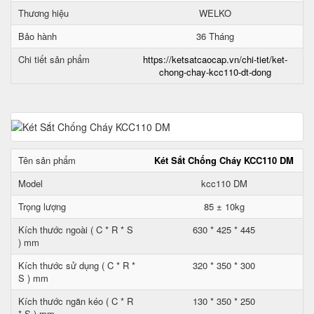
Thương hiệu
WELKO
Bảo hành
36 Tháng
Chi tiết sản phẩm
https://ketsatcaocap.vn/chi-tiet/ket-
chong-chay-kcc110-dt-dong
Tên sản phẩm
Két Sắt Chống Cháy KCC110 DM
Model
kcc110 DM
Trọng lượng
85 ± 10kg
Kích thước ngoài ( C * R * S
630 * 425 * 445
) mm
Kích thước sử dụng ( C * R *
320 * 350 * 300
S ) mm
Kích thước ngăn kéo ( C * R
130 * 350 * 250
* S ) mm