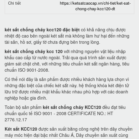
Chi tiết
https://ketsatcaocap.vn/chi-tiet/ket-sat-
chong-chay-kcc120-dt
két sắt chống cháy kcc120 đặc biệt
có khả năng chịu được
nhiệt độ cao bên ngoài két sắt mà không làm hư hại đến những
tài sản, hồ sơ, giấy tờ chưa đựng bên trong lòng.
két sắt chống cháy kcc 120
với những nguyên vật liệu nhập
khẩu cao cấp từ nước ngoài. Trải qua quá trình sản xuất được
giám sát chặt chẽ, với những tiêu chuẩn két sắt ngân hàng, tiêu
chuẩn ISO 9001-2008.
Có thể nói đây là sản phẩm được nhiều khách hàng lựa chọn vì
những đặc biệt của chiếc két sắt này. hệ thống khóa két điện tử
lữu trữ được nhiều mật khẩu khác nhau phù hợp với các doanh
nghiệp hoặc gia đình.
Toàn bộ sản phẩm
két sắt chống cháy KCC120
đều đạt tiêu
chuẩn quốc tế ISO 9001 - 2008 CERTIFICATE NO.: HT
2776.12.17
Két sắt KCC120
được sản xuất bằng công nghệ trên dây chuyền
máy móc hiện đại bậc nhất Châu Á, Dây chuyền sản xuất cùng