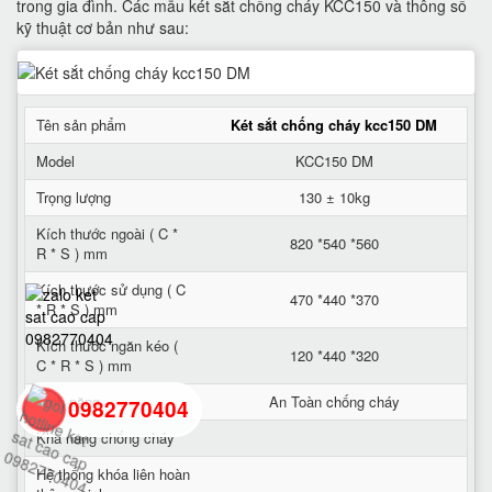
trong gia đình. Các mẫu két sắt chống cháy KCC150 và thông số
kỹ thuật cơ bản như sau:
Tên sản phẩm
Két sắt chống cháy kcc150 DM
Model
KCC150 DM
Trọng lượng
130 ± 10kg
Kích thước ngoài ( C *
820 *540 *560
R * S ) mm
Kích thước sử dụng ( C
470 *440 *370
* R * S ) mm
Kích thước ngăn kéo (
120 *440 *320
C * R * S ) mm
Tính năng
An Toàn chống cháy
0982770404
Khả năng chống cháy
Hệ thống khóa liên hoàn
back