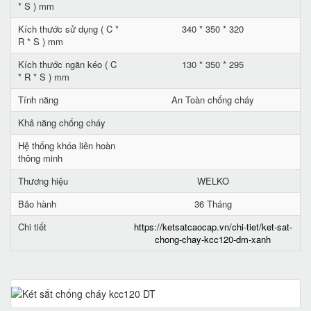
* S ) mm
Kích thước sử dụng ( C *
340 * 350 * 320
R * S ) mm
Kích thước ngăn kéo ( C
130 * 350 * 295
* R * S ) mm
Tính năng
An Toàn chống cháy
Khả năng chống cháy
Hệ thống khóa liên hoàn
thông minh
Thương hiệu
WELKO
Bảo hành
36 Tháng
Chi tiết
https://ketsatcaocap.vn/chi-tiet/ket-sat-
chong-chay-kcc120-dm-xanh