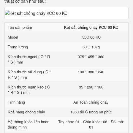
thuật cơ bản như sau:
Tên sản phẩm
Két sắt chống cháy KCC 60 KC
Model
KCC 60 KC
Trọng lượng
60 ± 10kg
Kích thước ngoài ( C * R
375 * 455 * 360
* S ) mm
Kích thước sử dụng ( C *
190 * 380 * 240
R * S ) mm
Kích thước ngăn kéo ( C
35 * 290 * 180
* R * S ) mm
Tính năng
An Toàn chống cháy
Khả năng chống cháy
1350 độ C trong 60 phút
Hệ thống khóa liên hoàn
Tay cầm: 01 - Chìa khóa: 06 - Đổi mã:
thông minh
01