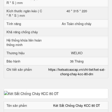
R * S ) mm
Kích thước ngăn kéo ( C
40 * 315 * 220
* R * S ) mm
Tính năng
An Toàn chống cháy
Khả năng chống cháy
Hệ thống khóa liên hoàn
thông minh
Thương hiệu
WELKO
Bảo hành
36 Tháng
Chi tiết sản phẩm
https://ketsatcaocap.vn/chi-tiet/ket-sat-
chong-chay-kcc-80-dm
Tên sản phẩm
Két Sắt Chống Cháy KCC 80 DT