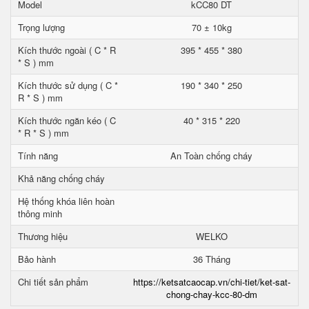
Model
kCC80 DT
Trọng lượng
70 ± 10kg
Kích thước ngoài ( C * R
395 * 455 * 380
* S ) mm
Kích thước sử dụng ( C *
190 * 340 * 250
R * S ) mm
Kích thước ngăn kéo ( C
40 * 315 * 220
* R * S ) mm
Tính năng
An Toàn chống cháy
Khả năng chống cháy
Hệ thống khóa liên hoàn
thông minh
Thương hiệu
WELKO
Bảo hành
36 Tháng
Chi tiết sản phẩm
https://ketsatcaocap.vn/chi-tiet/ket-sat-
chong-chay-kcc-80-dm