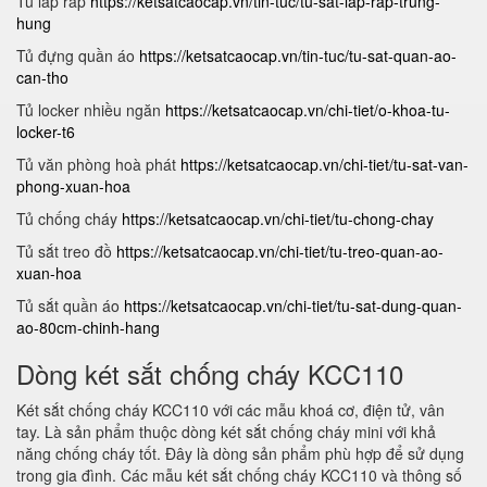
Tủ lắp ráp
https://ketsatcaocap.vn/tin-tuc/tu-sat-lap-rap-trung-
hung
Tủ đựng quần áo
https://ketsatcaocap.vn/tin-tuc/tu-sat-quan-ao-
can-tho
Tủ locker nhiều ngăn
https://ketsatcaocap.vn/chi-tiet/o-khoa-tu-
locker-t6
Tủ văn phòng hoà phát
https://ketsatcaocap.vn/chi-tiet/tu-sat-van-
phong-xuan-hoa
Tủ chống cháy
https://ketsatcaocap.vn/chi-tiet/tu-chong-chay
Tủ sắt treo đồ
https://ketsatcaocap.vn/chi-tiet/tu-treo-quan-ao-
xuan-hoa
Tủ sắt quần áo
https://ketsatcaocap.vn/chi-tiet/tu-sat-dung-quan-
ao-80cm-chinh-hang
Dòng két sắt chống cháy KCC110
Két sắt chống cháy KCC110 với các mẫu khoá cơ, điện tử, vân
tay. Là sản phẩm thuộc dòng két sắt chống cháy mini với khả
năng chống cháy tốt. Đây là dòng sản phẩm phù hợp để sử dụng
trong gia đình. Các mẫu két sắt chống cháy KCC110 và thông số