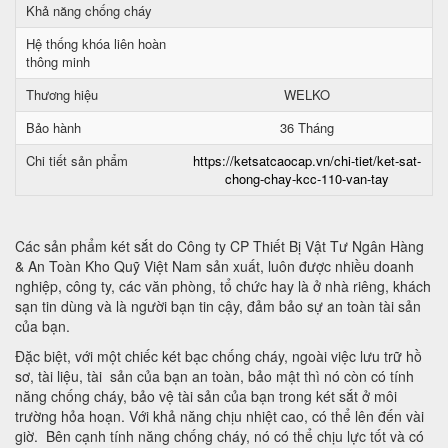
Khả năng chống cháy
Hệ thống khóa liên hoàn
thông minh
Thương hiệu
WELKO
Bảo hành
36 Tháng
Chi tiết sản phẩm
https://ketsatcaocap.vn/chi-tiet/ket-sat-
chong-chay-kcc-110-van-tay
Các sản phẩm két sắt do Công ty CP Thiết Bị Vật Tư Ngân Hàng
& An Toàn Kho Quỹ Việt Nam sản xuất, luôn được nhiều doanh
nghiệp, công ty, các văn phòng, tổ chức hay là ở nhà riêng, khách
sạn tin dùng và là người bạn tin cậy, đảm bảo sự an toàn tài sản
của bạn.
Đặc biệt, với một chiếc két bạc chống cháy, ngoài việc lưu trữ hồ
sơ, tài liệu, tài sản của bạn an toàn, bảo mật thì nó còn có tính
năng chống cháy, bảo vệ tài sản của bạn trong két sắt ở môi
trường hỏa hoạn. Với khả năng chịu nhiệt cao, có thể lên đến vài
giờ. Bên cạnh tính năng chống cháy, nó có thể chịu lực tốt và có