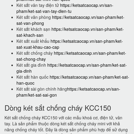
Két sắt vân tay điện tử
https://ketsatcaocap.vn/san-
pham/ket-sat-van-tay-dien-tu
Két sắt văn phòng
https://ketsatcaocap.vn/san-pham/ket-
sat-van-phong
Két sắt khách sạn
https://ketsatcaocap.vn/san-pham/ket-
sat-khach-san
Két sắt xuất khẩu
https://ketsatcaocap.vn/san-pham/ket-
sat-xuat-khau-cao-cap
Két sắt chống cháy
https://ketsatcaocap.vn/san-pham/ket-
sat-chong-chay
Két sắt gia đình
https://ketsatcaocap.vn/san-pham/ket-sat-
gia-dinh
Két sắt hàn quốc
https://ketsatcaocap.vn/san-pham/ket-sat-
han-quoc
Két sắt sài gòn chính hãng
https://ketsatcaocap.vn/san-
pham/ket-sat-sai-gon
Dòng két sắt chống cháy KCC150
Két sắt chống cháy KCC150 với các mẫu khoá cơ, điện tử, vân
tay. Là sản phẩm thuộc dòng két sắt chống cháy mini với khả
năng chống cháy tốt. Đây là dòng sản phẩm phù hợp để sử dụng