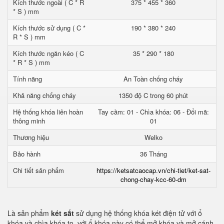
Kích thước ngoài ( C * R
375 * 455 * 360
* S ) mm
Kích thước sử dụng ( C *
190 * 380 * 240
R * S ) mm
Kích thước ngăn kéo ( C
35 * 290 * 180
* R * S ) mm
Tính năng
An Toàn chống cháy
Khả năng chống cháy
1350 độ C trong 60 phút
Hệ thống khóa liên hoàn
Tay cầm: 01 - Chìa khóa: 06 - Đổi mã:
thông minh
01
Thương hiệu
Welko
Bảo hành
36 Tháng
Chi tiết sản phẩm
https://ketsatcaocap.vn/chi-tiet/ket-sat-
chong-chay-kcc-60-dm
Là sản phẩm
két sắt
sử dụng hệ thống khóa két điện tử với ổ
khóa và chìa khóa to. với ổ khóa này có thể mở khóa và mở cánh