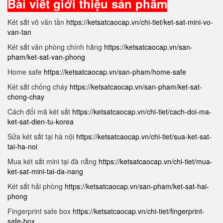
Bài viết giới thiệu sản phẩm
Két sắt võ văn tần
https://ketsatcaocap.vn/chi-tiet/ket-sat-mini-vo-
van-tan
Két sắt văn phòng chính hãng
https://ketsatcaocap.vn/san-
pham/ket-sat-van-phong
Home safe
https://ketsatcaocap.vn/san-pham/home-safe
Két sắt chống cháy
https://ketsatcaocap.vn/san-pham/ket-sat-
chong-chay
Cách đổi mã két sắt
https://ketsatcaocap.vn/chi-tiet/cach-doi-ma-
ket-sat-dien-tu-korea
Sửa két sắt tại hà nội
https://ketsatcaocap.vn/chi-tiet/sua-ket-sat-
tai-ha-noi
Mua két sắt mini tại đà nẵng
https://ketsatcaocap.vn/chi-tiet/mua-
ket-sat-mini-tai-da-nang
Két sắt hải phòng
https://ketsatcaocap.vn/san-pham/ket-sat-hai-
phong
Fingerprint safe box
https://ketsatcaocap.vn/chi-tiet/fingerprint-
safe-box