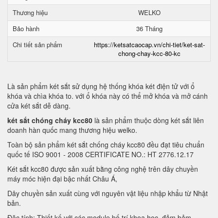
Thương hiệu
WELKO
Bảo hành
36 Tháng
Chi tiết sản phẩm
https://ketsatcaocap.vn/chi-tiet/ket-sat-
chong-chay-kcc-80-kc
Là sản phẩm két sắt sử dụng hệ thống khóa két điện tử với ổ
khóa và chìa khóa to. với ổ khóa này có thể mở khóa và mở cánh
cửa két sắt dễ dàng.
két sắt chóng cháy kcc80
là sản phẩm thuộc dòng két sắt liên
doanh hàn quốc mang thương hiệu welko.
Toàn bộ sản phẩm két sắt chống cháy kcc80 đều đạt tiêu chuẩn
quốc tế ISO 9001 - 2008 CERTIFICATE NO.: HT 2776.12.17
Két sắt kcc80 được sản xuất bằng công nghệ trên dây chuyền
máy móc hiện đại bậc nhất Châu Á,
Dây chuyền sản xuất cùng với nguyên vật liệu nhập khẩu từ Nhật
bản.
Đặc tính: Thiết kế với các module bố trí khoa học, đảm bảm