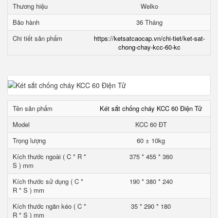
Thương hiệu
Welko
Bảo hành
36 Tháng
Chi tiết sản phẩm
https://ketsatcaocap.vn/chi-tiet/ket-sat-
chong-chay-kcc-60-kc
Tên sản phẩm
Két sắt chống cháy KCC 60 Điện Tử
Model
KCC 60 ĐT
Trọng lượng
60 ± 10kg
Kích thước ngoài ( C * R *
375 * 455 * 360
S ) mm
Kích thước sử dụng ( C *
190 * 380 * 240
R * S ) mm
Kích thước ngăn kéo ( C *
35 * 290 * 180
R * S ) mm