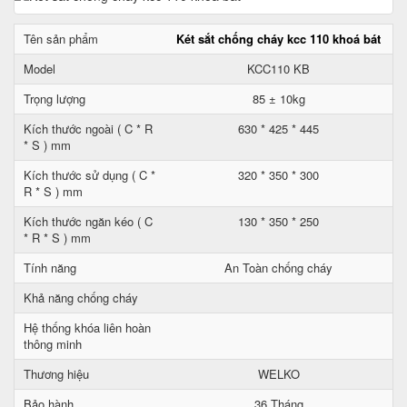
Tên sản phẩm
Két sắt chống cháy kcc 110 khoá bát
Model
KCC110 KB
Trọng lượng
85 ± 10kg
Kích thước ngoài ( C * R
630 * 425 * 445
* S ) mm
Kích thước sử dụng ( C *
320 * 350 * 300
R * S ) mm
Kích thước ngăn kéo ( C
130 * 350 * 250
* R * S ) mm
Tính năng
An Toàn chống cháy
Khả năng chống cháy
Hệ thống khóa liên hoàn
thông minh
Thương hiệu
WELKO
Bảo hành
36 Tháng