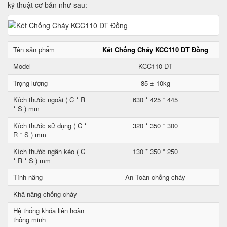
kỹ thuật cơ bản như sau:
Tên sản phẩm
Két Chống Cháy KCC110 DT Đồng
Model
KCC110 DT
Trọng lượng
85 ± 10kg
Kích thước ngoài ( C * R
630 * 425 * 445
* S ) mm
Kích thước sử dụng ( C *
320 * 350 * 300
R * S ) mm
Kích thước ngăn kéo ( C
130 * 350 * 250
* R * S ) mm
Tính năng
An Toàn chống cháy
Khả năng chống cháy
Hệ thống khóa liên hoàn
thông minh