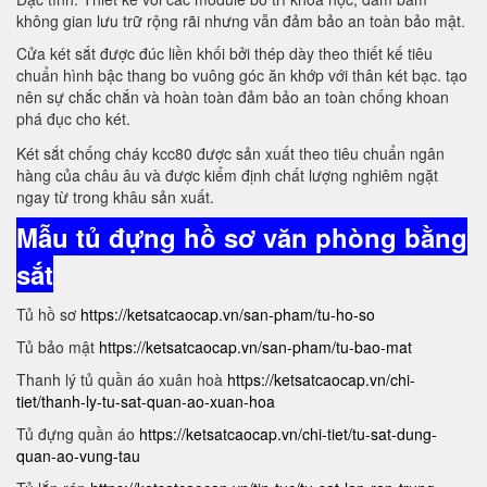
không gian lưu trữ rộng rãi nhưng vẫn đảm bảo an toàn bảo mật.
Cửa két sắt được đúc liền khối bởi thép dày theo thiết kế tiêu
chuẩn hình bậc thang bo vuông góc ăn khớp với thân két bạc. tạo
nên sự chắc chắn và hoàn toàn đảm bảo an toàn chống khoan
phá đục cho két.
Két sắt chống cháy kcc80 được sản xuất theo tiêu chuẩn ngân
hàng của châu âu và được kiểm định chất lượng nghiêm ngặt
ngay từ trong khâu sản xuất.
Mẫu tủ đựng hồ sơ văn phòng bằng
sắt
Tủ hồ sơ
https://ketsatcaocap.vn/san-pham/tu-ho-so
Tủ bảo mật
https://ketsatcaocap.vn/san-pham/tu-bao-mat
Thanh lý tủ quần áo xuân hoà
https://ketsatcaocap.vn/chi-
tiet/thanh-ly-tu-sat-quan-ao-xuan-hoa
Tủ đựng quần áo
https://ketsatcaocap.vn/chi-tiet/tu-sat-dung-
quan-ao-vung-tau