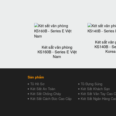
Két sắt văn
KS140B - Se
Két sắt văn phòng
Korea
KS160B - Series E Việt
Nam
Sản phẩm
Tủ Hồ Sơ
Tủ Đựng Súng
Két Sắt An Toàn
Két Sắt Khách Sạn
Két Sắt Chống Cháy
Két Sắt Vân Tay Cao 
Két Sắt Cách Đúc Cao Cấp
Két Sắt Ngân Hàng Ca