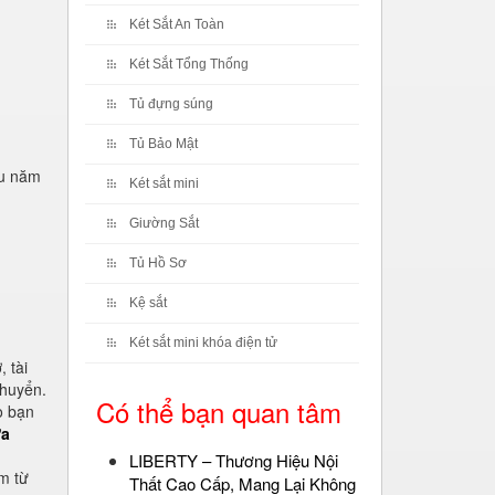
Két Sắt An Toàn
Két Sắt Tổng Thống
Tủ đựng súng
Tủ Bảo Mật
ều năm
Két sắt mini
Giường Sắt
Tủ Hồ Sơ
Kệ sắt
Két sắt mini khóa điện tử
 tài
chuyển.
Có thể bạn quan tâm
o bạn
ựa
LIBERTY – Thương Hiệu Nội
m từ
Thất Cao Cấp, Mang Lại Không