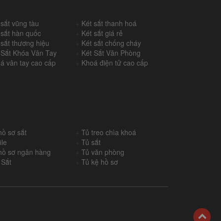
 sắt vũng tàu
+
Két sắt thanh hoá
 sắt hàn quốc
+
Két sắt giá rẻ
 sắt thương hiệu
+
Két sắt chống cháy
 Sắt Khóa Vân Tay
+
Két Sắt Văn Phòng
á vân tay cao cấp
+
Khoá điện tử cao cấp
hồ sơ sắt
+
Tủ treo chìa khoá
ile
+
Tủ sắt
hồ sơ ngân hàng
+
Tủ văn phòng
 Sắt
+
Tủ kệ hồ sơ