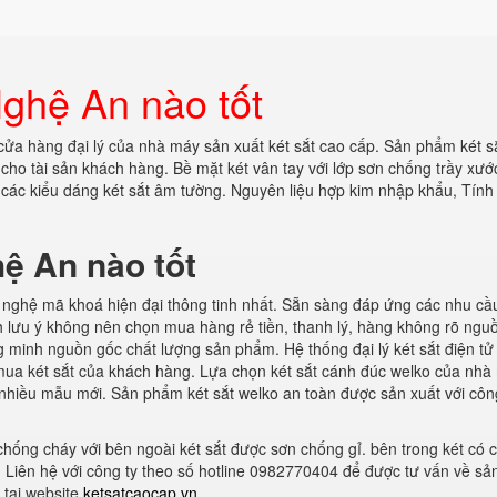
Nghệ An nào tốt
 cửa hàng đại lý của nhà máy sản xuất két sắt cao cấp. Sản phẩm két s
 cho tài sản khách hàng. Bề mặt két vân tay với lớp sơn chống trầy xư
 các kiểu dáng két sắt âm tường. Nguyên liệu hợp kim nhập khẩu, Tính
ệ An nào tốt
nghệ mã khoá hiện đại thông tinh nhất. Sẵn sàng đáp ứng các nhu cầ
h lưu ý không nên chọn mua hàng rẻ tiền, thanh lý, hàng không rõ ngu
 minh nguồn gốc chất lượng sản phẩm. Hệ thống đại lý két sắt điện tử 
mua két sắt của khách hàng. Lựa chọn két sắt cánh đúc welko của nhà
ới nhiều mẫu mới. Sản phẩm két sắt welko an toàn được sản xuất với cô
chống cháy với bên ngoài két sắt được sơn chống gỉ. bên trong két có 
ữ. Liên hệ với công ty theo số hotline 0982770404 để được tư vấn về sả
 tại website
ketsatcaocap.vn