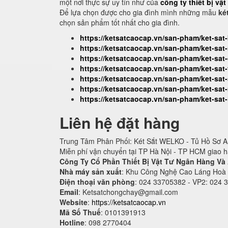
một nơi thực sự uy tín như của
công ty thiết bị vậ
Để lựa chọn được cho gia đình mình những mẫu
két
chọn sản phẩm tốt nhất cho gia đình.
https://ketsatcaocap.vn/san-pham/ket-sat
https://ketsatcaocap.vn/san-pham/ket-sa
https://ketsatcaocap.vn/san-pham/ket-sa
https://ketsatcaocap.vn/san-pham/ket-sa
https://ketsatcaocap.vn/san-pham/ket-sat
https://ketsatcaocap.vn/san-pham/ket-sat-
https://ketsatcaocap.vn/san-pham/ket-sat
Liên hệ đặt hàng
Trung Tâm Phân Phối: Két Sắt WELKO - Tủ Hồ Sơ An
Miễn phí vận chuyển tại TP Hà Nội - TP HCM giao 
Công Ty Cổ Phần Thiết Bị Vật Tư Ngân Hàng Và
Nhà máy sản xuất
: Khu Công Nghệ Cao Láng Hoà
Điện thoại văn phòng
: 024 33705382 - VP2: 024 
Email
:
Ketsatchongchay@gmail.com
Website
:
https://ketsatcaocap.vn
Mã Số Thuế
: 0101391913
Hotline
: 098 2770404