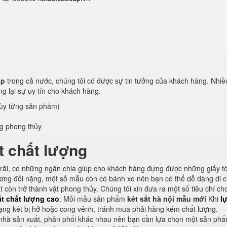
ấp
trong cả nước, chúng tôi có được sự tin tưởng của khách hàng. Nhi
g lại sự uy tín cho khách hàng.
tùy từng sản phẩm)
úng phong thủy
t chất lượng
rãi, có những ngăn chia giúp cho khách hàng đựng được những giấy tờ,
tương đối nặng, một số mẫu còn có bánh xe nên bạn có thể dễ dàng di 
t còn trở thành vật phong thủy. Chúng tôi xin đưa ra một số tiêu chí ch
ắt chất lượng cao
: Mỗi mẫu sản phẩm
két sắt hà nội mẫu mới
Khi
l
trạng két bị hở hoặc cong vênh, tránh mua phải hàng kém chất lượng.
ều nhà sản xuất, phân phối khác nhau nên bạn cần lựa chọn một sản phẩ