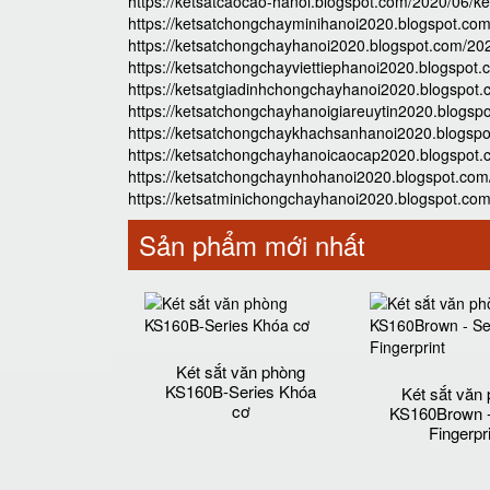
https://ketsatcaocao-hanoi.blogspot.com/2020/06/k
https://ketsatchongchayminihanoi2020.blogspot.com
https://ketsatchongchayhanoi2020.blogspot.com/202
https://ketsatchongchayviettiephanoi2020.blogspot
https://ketsatgiadinhchongchayhanoi2020.blogspot.
https://ketsatchongchayhanoigiareuytin2020.blogsp
https://ketsatchongchaykhachsanhanoi2020.blogspo
https://ketsatchongchayhanoicaocap2020.blogspot.
https://ketsatchongchaynhohanoi2020.blogspot.com
https://ketsatminichongchayhanoi2020.blogspot.com
Sản phẩm mới nhất
Két sắt văn phòng
KS160B-Series Khóa
Két sắt văn
cơ
KS160Brown -
Fingerpr