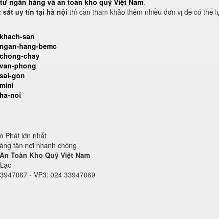
t tư ngân hàng và an toàn kho quỹ Việt Nam
.
 sắt uy tín tại hà nội
thì cần tham khảo thêm nhiều đơn vị để có thể l
-khach-san
t-ngan-hang-bemc
t-chong-chay
t-van-phong
-sai-gon
mini
-ha-noi
 Phát lớn nhất
hàng tận nơi nhanh chóng
 An Toàn Kho Quỹ Việt Nam
 Lạc
33947067 - VP3: 024 33947069