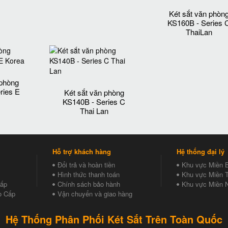
Két sắt văn phòn
KS160B - Series 
ThaiLan
 phòng
ries E
Két sắt văn phòng
KS140B - Series C
Thai Lan
Hỗ trợ khách hàng
Hệ thống đại lý
Đổi trả và hoàn tiền
Khu vực Miền 
Hình thức thanh toán
Khu vực Miền T
Cấp
Chính sách bảo hành
Khu vực Miền 
o Cấp
Vận chuyển và giao hàng
Hệ Thống Phân Phối Két Sắt Trên Toàn Quốc