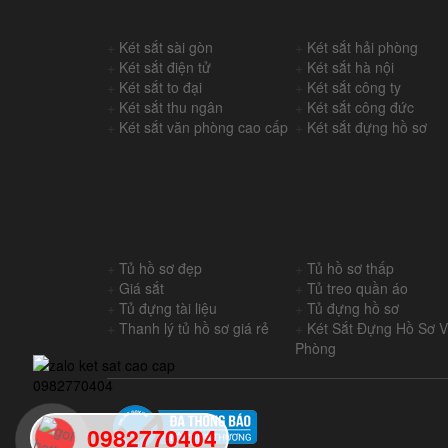
+
Két sắt sài gòn
+
Két sắt hải phòng
+
Két sắt điện tử
+
Két sắt hà nội
+
Két sắt to đại
+
Két sắt công ty
+
Két sắt thu ngân
+
Két sắt công đức
+
Két sắt văn phòng cao cấp
+
Két sắt đựng hồ sơ
+
Tủ hồ sơ đẹp
+
Tủ hồ sơ thấp
+
Giá sắt
+
Tủ treo quần áo
+
Tủ đựng tài liệu
+
Tủ đựng hồ sơ
+
Thanh lý tủ hồ sơ giá rẻ
+
Két Sắt Đựng Hồ Sơ 
Phòng
0982770404