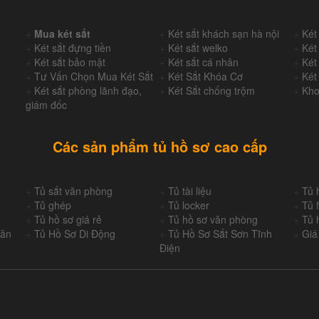
+
Mua két sắt
+
Két sắt khách sạn hà nội
+
Két
+
Két sắt đựng tiền
+
Két sắt welko
+
Két
+
Két sắt bảo mật
+
Két sắt cá nhân
+
Két
+
Tư Vấn Chọn Mua Két Sắt
+
Két Sắt Khóa Cơ
+
Két
+
Két sắt phòng lãnh đạo,
+
Két Sắt chống trộm
+
Kho
giám đốc
Các sản phẩm tủ hồ sơ cao cấp
+
Tủ sắt văn phòng
+
Tủ tài liệu
+
Tủ 
+
Tủ ghép
+
Tủ locker
+
Tủ f
+
Tủ hồ sơ giá rẻ
+
Tủ hồ sơ văn phòng
+
Tủ 
Văn
+
Tủ Hồ Sơ Di Động
+
Tủ Hồ Sơ Sắt Sơn Tĩnh
+
Giá
Điện