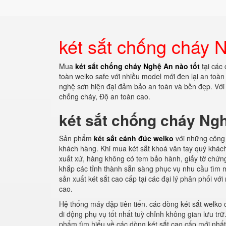
két sắt chống cháy 
Mua
két sắt chống cháy Nghệ An nào tốt
tại các
toàn welko safe với nhiều model mới đen lại an toàn
nghệ sơn hiện đại đảm bảo an toàn và bền đẹp. Với
chống cháy, Độ an toàn cao.
két sắt chống cháy Ngh
Sản phẩm
két sắt cánh đúc welko
với những công 
khách hàng. Khi mua két sắt khoá vân tay quý khác
xuất xứ, hàng không có tem bảo hành, giấy tờ chứng
khắp các tỉnh thành sẵn sàng phục vụ nhu cầu tìm 
sản xuất két sắt cao cấp tại các đại lý phân phối v
cao.
Hệ thống máy dập tiên tiến. các dòng két sắt welko 
di động phụ vụ tốt nhất tuỳ chỉnh không gian lưu tr
phẩm.tìm hiểu về các dòng két sắt cao cấp mới nhất