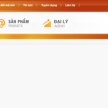
đổi mã két
Tin tức
Tuyển dụng
Liên hệ