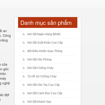
Danh mục sản phẩm
ắt an
Két Sắt Ngân Hàng BEMC
ớc. Công
 năng
Két Sắt Xuất Khẩu Cao Cấp
Bốt Điều Khiển Giao Thông
Két Sắt Văn Phòng
u của
Két Sắt Chống Cháy
ồn gốc
trên
Tủ Hồ Sơ Chống Cháy
 máy
ng nghệ
Két Sắt Vân Tay Cao Cấp
Két Sắt Cánh Đúc Cao Cấp
các đợt
n
Két Sắt Khách Sạn