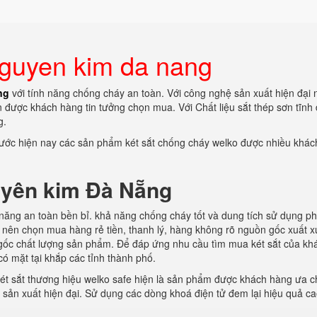
nguyen kim da nang
ng
với tính năng chống cháy an toàn. Với công nghệ sản xuất hiện đại n
 được khách hàng tin tưởng chọn mua. Với Chất liệu sắt thép sơn tĩnh 
g.
nước hiện nay các sản phẩm két sắt chống cháy welko được nhiều khá
uyên kim Đà Nẵng
 năng an toàn bền bỉ. khả năng chống cháy tốt và dung tích sử dụng p
 nên chọn mua hàng rẻ tiền, thanh lý, hàng không rõ nguồn gốc xuất x
gốc chất lượng sản phẩm. Để đáp ứng nhu cầu tìm mua két sắt của kh
có mặt tại khắp các tỉnh thành phố.
ét sắt thương hiệu welko safe hiện là sản phẩm được khách hàng ưa 
sản xuất hiện đại. Sử dụng các dòng khoá điện tử đem lại hiệu quả ca