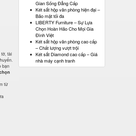
Gian Sống Đẳng Cấp
Két sắt hộp văn phòng hiện đại –
Bảo mật tối đa
LIBERTY Furniture – Sự Lựa
Chọn Hoàn Hảo Cho Mọi Gia
Đình Việt
Két sắt hộp văn phòng cao cấp
– Chất lượng vượt trội
ờ, tài
Két sắt Diamond cao cấp – Giá
chuyển.
nhà máy cạnh tranh
o bạn
 chọn
m từ
ựa