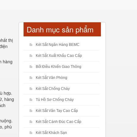
Danh mục sản phẩm
hất thị
Két Sắt Ngân Hàng BEMC
điện
Két Sắt Xuất Khẩu Cao Cấp
ch hàng
Bốt Điều Khiển Giao Thông
Két Sắt Văn Phòng
Két Sắt Chống Cháy
hù hợp.
ứ, hàng
Tủ Hồ Sơ Chống Cháy
ách
Két Sắt Vân Tay Cao Cấp
chuộng.
Két Sắt Cánh Đúc Cao Cấp
o, phù
Két Sắt Khách Sạn