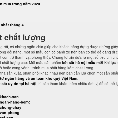
ọn mua trong năm 2020
 nhất tháng 4
t chất lượng
ng rãi, có những ngăn chia giúp cho khách hàng đựng được những giấy t
tương đối nặng, một số mẫu còn có bánh xe nên bạn có thể dễ dàng di 
t còn trở thành vật phong thủy. Chúng tôi xin đưa ra một số tiêu chí ch
ắt chất lượng cao: Mỗi mẫu sản phẩm
két sắt hà nội mẫu mới
Khi
lựa
ị hở hoặc cong vênh, tránh mua phải hàng kém chất lượng.
ều nhà sản xuất, phân phối khác nhau nên bạn cần lựa chọn một sản phẩ
t tư ngân hàng và an toàn kho quỹ Việt Nam
.
 sắt uy tín tại hà nội
thì cần tham khảo thêm nhiều đơn vị để có thể l
-khach-san
t-ngan-hang-bemc
t-chong-chay
t-van-phong
-sai-gon