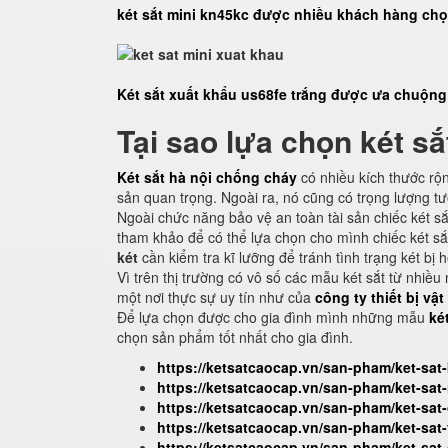
két sắt mini kn45kc được nhiều khách hàng ch
Két sắt xuất khẩu us68fe trắng được ưa chuộng
Tại sao lựa chọn két sắ
Két sắt hà nội chống cháy
có nhiều kích thước rộ
sản quan trọng. Ngoài ra, nó cũng có trọng lượng 
Ngoài chức năng bảo vệ an toàn tài sản chiếc két sắ
tham khảo để có thể lựa chọn cho mình chiếc két s
két
cần kiểm tra kĩ lưỡng để tránh tình trạng két b
Vì trên thị trường có vô số các mẫu két sắt từ nhi
một nơi thực sự uy tín như của
công ty thiết bị vậ
Để lựa chọn được cho gia đình mình những mẫu
két
chọn sản phẩm tốt nhất cho gia đình.
https://ketsatcaocap.vn/san-pham/ket-sat
https://ketsatcaocap.vn/san-pham/ket-sa
https://ketsatcaocap.vn/san-pham/ket-sa
https://ketsatcaocap.vn/san-pham/ket-sa
https://ketsatcaocap.vn/san-pham/ket-sat