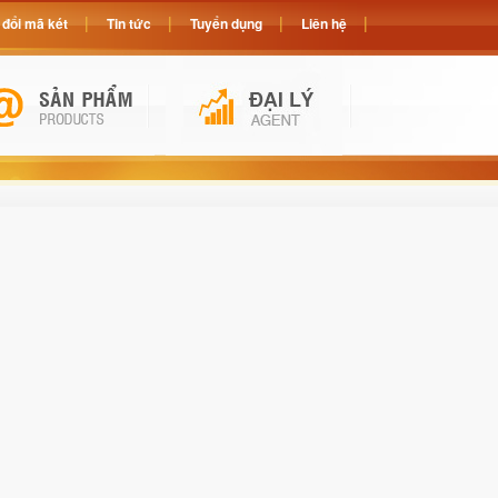
đổi mã két
Tin tức
Tuyển dụng
Liên hệ