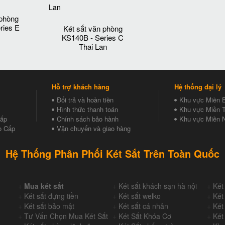
 phòng
ries E
Két sắt văn phòng
KS140B - Series C
Thai Lan
Hỗ trợ khách hàng
Hệ thống đại lý
Đổi trả và hoàn tiền
Khu vực Miền 
Hình thức thanh toán
Khu vực Miền T
Cấp
Chính sách bảo hành
Khu vực Miền 
o Cấp
Vận chuyển và giao hàng
Hệ Thống Phân Phối Két Sắt Trên Toàn Quốc
+
Mua két sắt
+
Két sắt khách sạn hà nội
+
Két
+
Két sắt đựng tiền
+
Két sắt welko
+
Két
+
Két sắt bảo mật
+
Két sắt cá nhân
+
Két
+
Tư Vấn Chọn Mua Két Sắt
+
Két Sắt Khóa Cơ
+
Két