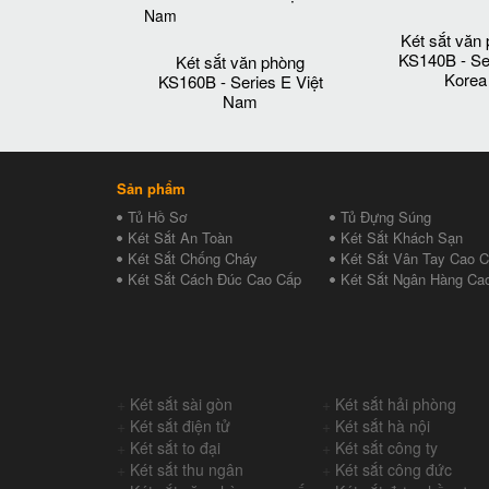
Két sắt văn
KS140B - Se
Két sắt văn phòng
Korea
KS160B - Series E Việt
Nam
Sản phẩm
Tủ Hồ Sơ
Tủ Đựng Súng
Két Sắt An Toàn
Két Sắt Khách Sạn
Két Sắt Chống Cháy
Két Sắt Vân Tay Cao 
Két Sắt Cách Đúc Cao Cấp
Két Sắt Ngân Hàng Ca
+
Két sắt sài gòn
+
Két sắt hải phòng
+
Két sắt điện tử
+
Két sắt hà nội
+
Két sắt to đại
+
Két sắt công ty
+
Két sắt thu ngân
+
Két sắt công đức