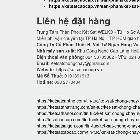
https://ketsatcaocap.vn/san-pham/ket-sat-
Liên hệ đặt hàng
Trung Tâm Phân Phối: Két Sắt WELKO - Tủ Hồ Sơ An
Miễn phí vận chuyển tại TP Hà Nội - TP HCM giao 
Công Ty Cổ Phần Thiết Bị Vật Tư Ngân Hàng Và
Nhà máy sản xuất
: Khu Công Nghệ Cao Láng Hoà
Điện thoại văn phòng
: 024 33705382 - VP2: 024 
Email
:
Ketsatchongchay@gmail.com
Website
:
https://ketsatcaocap.vn
Mã Số Thuế
: 0101391913
Hotline
: 098 2770404
-----------------
https://ketsatcantho.com/tin-tuc/ket-sat-chong-cha
https://ketsatnhatrang.com/tin-tuc/ket-sat-chong-c
https://ketsathanoi.com/tin-tuc/ket-sat-chong-chay
http://tusatcaocap.com/tin-tuc/ket-sat-chong-chay-
https://ketsatsaigon.com/tin-tuc/ket-sat-chong-cha
https://ketsatcaocap.com/tin-tuc/ket-sat-chong-ch