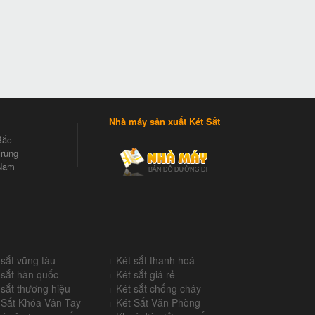
Nhà máy sản xuất Két Sắt
Bắc
rung
Nam
 sắt vũng tàu
+
Két sắt thanh hoá
 sắt hàn quốc
+
Két sắt giá rẻ
 sắt thương hiệu
+
Két sắt chống cháy
 Sắt Khóa Vân Tay
+
Két Sắt Văn Phòng