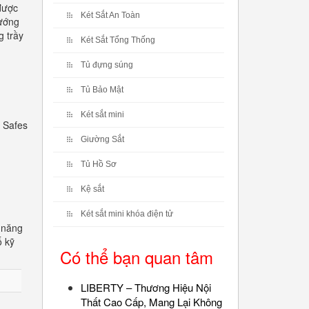
được
Két Sắt An Toàn
hướng
g trầy
Két Sắt Tổng Thống
Tủ đựng súng
Tủ Bảo Mật
Két sắt mini
 Safes
Giường Sắt
Tủ Hồ Sơ
Kệ sắt
Két sắt mini khóa điện tử
 năng
ố kỹ
Có thể bạn quan tâm
LIBERTY – Thương Hiệu Nội
Thất Cao Cấp, Mang Lại Không