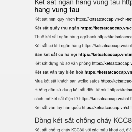
Két sắt ngân hàng vũng tàu
htt
hang-vung-tau
Két sắt mini quy nhơn
https://ketsatcaocap.vn/chi-ti
Két sắt quầy thu ngân
https://ketsatcaocap.vn/c
Thuê két sắt ngân hàng agribank
https://ketsatcaoc
Két sắt cơ khí ngân hàng
https://ketsatcaocap.vn/chi
Bán két sắt cũ hà nội
https://ketsatcaocap.vn/ti
Két sắt đựng hồ sơ văn phòng
https://ketsatcaocap
Két sắt vân tay biên hoà
https://ketsatcaocap.v
Mua két sắt khách sạn welko safes
https://ketsatca
Hướng dẫn sử dụng két sắt điện tử mini
https://ket
cách mở két sắt điện tử
https://ketsatcaocap.vn/chi-
Két sắt vân tay hàn quốc
https://ketsatcaocap.vn/ch
Dòng két sắt chống cháy KCC
Két sắt chống cháy KCC80 với các mẫu khoá cơ, điện