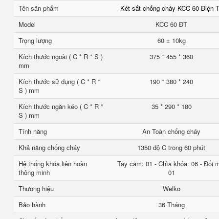
Tên sản phẩm
Két sắt chống cháy KCC 60 Điện 
Model
KCC 60 ĐT
Trọng lượng
60 ± 10kg
Kích thước ngoài ( C * R * S )
375 * 455 * 360
mm
Kích thước sử dụng ( C * R *
190 * 380 * 240
S ) mm
Kích thước ngăn kéo ( C * R *
35 * 290 * 180
S ) mm
Tính năng
An Toàn chống cháy
Khả năng chống cháy
1350 độ C trong 60 phút
Hệ thống khóa liên hoàn
Tay cầm: 01 - Chìa khóa: 06 - Đổi 
thông minh
01
Thương hiệu
Welko
Bảo hành
36 Tháng