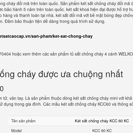
hống cháy đổi mã trên toàn quốc. Sản phẩm két sắt chống cháy đổi mã 
ợc bảo hành 5 năm trên toàn quốc. két sắt khoá hiện đại được hỗ trợ 
ao hàng và thanh toán tại nhà. két sắt đổi mã với bề mặt bóng đẹp chốn
iản. Đảm bảo thuận tiện dễ dàng trong quá trình sử dụng.
ketsatcaocap.vn/san-pham/ket-sat-chong-chay
982770404 hoặc xem thêm các sản phẩm tủ sắt chống cháy 4 cánh WELKO
hống cháy được ưa chuộng nhất
60
 tử, vân tay. Là sản phẩm thuộc dòng két sắt chống cháy mini với khả
ử dụng trong gia đình. Các mẫu két sắt chống cháy KCC60 và thông s
Tên sản phẩm
Két sắt chống cháy KCC 60 KC
Model
KCC 60 KC