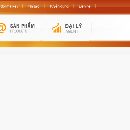
đổi mã két
Tin tức
Tuyển dụng
Liên hệ