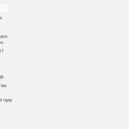
t-
cánh
lko.
2.17
mật.
 tạo
ặt ngay