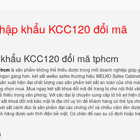
 nhập khẩu KCC120 đổi mã
p khẩu KCC120 đổi mã tphcm
tphcm
là sản phẩm không thể thiếu được trong mỗi doanh nghiệp giúp g
ào ngọn gàng hơn. két sắt welko safes thương hiệu WELKO Safes Cabinet
sản xuất hiện đại chất lượng cao sản phẩm két sắt an toàn của nhà má
ng chọn mua. Mua ngay két sắt khoá đổi mã để trang bị cho nội thất vă
ể thiếu trong văn phòng. Với các đại lý chuyên cung cấp tủ hồ sơ hiện đ
 sắt khoá đổi mã bảo mật là địa chỉ uy tín để khách hàng có thể lựa c
két sắt cánh đúc là sản phẩm đạt các chứng chỉ và nhiều năm liền đượ
nh hãng được sơn tĩnh điện bề mặt. Có chân đế cao su cố định hoặc tra
ã