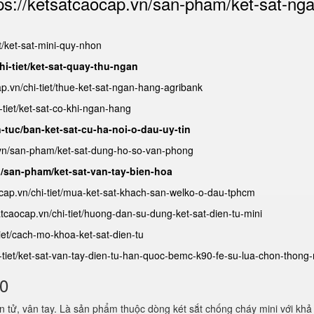
ps://ketsatcaocap.vn/san-pham/ket-sat-ng
et/ket-sat-mini-quy-nhon
hi-tiet/ket-sat-quay-thu-ngan
ap.vn/chi-tiet/thue-ket-sat-ngan-hang-agribank
-tiet/ket-sat-co-khi-ngan-hang
n-tuc/ban-ket-sat-cu-ha-noi-o-dau-uy-tin
.vn/san-pham/ket-sat-dung-ho-so-van-phong
n/san-pham/ket-sat-van-tay-bien-hoa
ocap.vn/chi-tiet/mua-ket-sat-khach-san-welko-o-dau-tphcm
satcaocap.vn/chi-tiet/huong-dan-su-dung-ket-sat-dien-tu-mini
tiet/cach-mo-khoa-ket-sat-dien-tu
i-tiet/ket-sat-van-tay-dien-tu-han-quoc-bemc-k90-fe-su-lua-chon-thong
80
 tử, vân tay. Là sản phẩm thuộc dòng két sắt chống cháy mini với khả