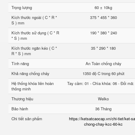
Trọng lượng
60 ± 10kg
Kích thước ngoài ( C * R *
375 * 455 * 360
S ) mm
Kích thước sử dụng ( C * R
190 * 380 * 240
* S ) mm
Kích thước ngăn kéo ( C *
35 * 290 * 180
R * S ) mm
Tính năng
An Toàn chống cháy
Khả năng chống cháy
1350 độ C trong 60 phút
Hệ thống khóa liên hoàn
Tay cầm: 01 - Chìa khóa: 06 - Đổi mã:
thông minh
Thương hiệu
Welko
Bảo hành
36 Tháng
Chi tiết sản phẩm
https://ketsatcaocap.vn/chi-tiet/ket-sa
chong-chay-kcc-60-kc