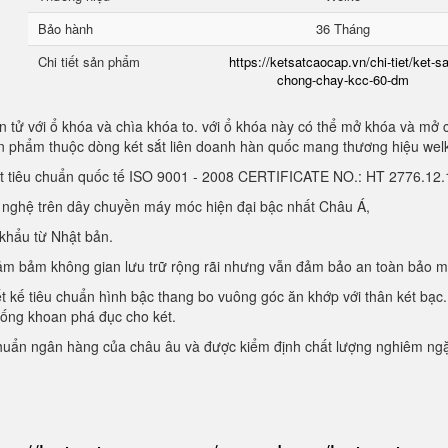
Bảo hành
36 Tháng
Chi tiết sản phẩm
https://ketsatcaocap.vn/chi-tiet/ket-sa
chong-chay-kcc-60-dm
 tử với ổ khóa và chìa khóa to. với ổ khóa này có thể mở khóa và mở 
sản phẩm thuộc dòng két sắt liên doanh hàn quốc mang thương hiệu we
ạt tiêu chuẩn quốc tế ISO 9001 - 2008 CERTIFICATE NO.: HT 2776.1
g nghệ trên dây chuyền máy móc hiện đại bậc nhất Châu Á,
 khẩu từ Nhật bản.
, đảm bảm không gian lưu trữ rộng rãi nhưng vẫn đảm bảo an toàn bảo 
ết kế tiêu chuẩn hình bậc thang bo vuông góc ăn khớp với thân két bạc.
hống khoan phá đục cho két.
chuẩn ngân hàng của châu âu và được kiểm định chất lượng nghiêm ng