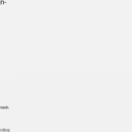
an-
-minh
 năng