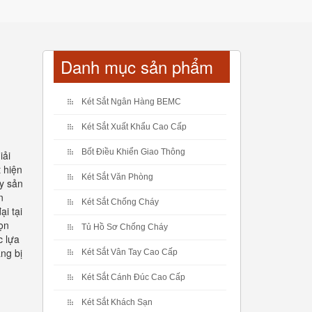
Danh mục sản phẩm
Két Sắt Ngân Hàng BEMC
Két Sắt Xuất Khẩu Cao Cấp
Bốt Điều Khiển Giao Thông
iải
 hiện
Két Sắt Văn Phòng
y sản
n
Két Sắt Chống Cháy
ại tại
họn
Tủ Hồ Sơ Chống Cháy
c lựa
ng bị
Két Sắt Vân Tay Cao Cấp
Két Sắt Cánh Đúc Cao Cấp
Két Sắt Khách Sạn