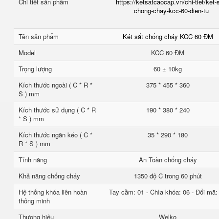
Chi tiết sản phẩm
https://ketsatcaocap.vn/chi-tiet/ket-
chong-chay-kcc-60-dien-tu
Tên sản phẩm
Két sắt chống cháy KCC 60 ĐM
Model
KCC 60 ĐM
Trọng lượng
60 ± 10kg
Kích thước ngoài ( C * R *
375 * 455 * 360
S ) mm
Kích thước sử dụng ( C * R
190 * 380 * 240
* S ) mm
Kích thước ngăn kéo ( C *
35 * 290 * 180
R * S ) mm
Tính năng
An Toàn chống cháy
Khả năng chống cháy
1350 độ C trong 60 phút
Hệ thống khóa liên hoàn
Tay cầm: 01 - Chìa khóa: 06 - Đổi mã:
thông minh
Thương hiệu
Welko