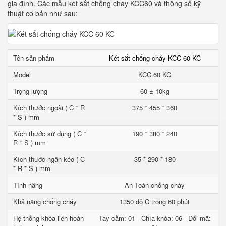
gia đình. Các mẫu két sắt chống cháy KCC60 và thông số kỹ
thuật cơ bản như sau:
Tên sản phẩm
Két sắt chống cháy KCC 60 KC
Model
KCC 60 KC
Trọng lượng
60 ± 10kg
Kích thước ngoài ( C * R
375 * 455 * 360
* S ) mm
Kích thước sử dụng ( C *
190 * 380 * 240
R * S ) mm
Kích thước ngăn kéo ( C
35 * 290 * 180
* R * S ) mm
Tính năng
An Toàn chống cháy
Khả năng chống cháy
1350 độ C trong 60 phút
Hệ thống khóa liên hoàn
Tay cầm: 01 - Chìa khóa: 06 - Đổi mã: