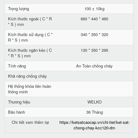
Trọng lượng
100 ± 10kg
Kích thước ngoài ( C * R
660 * 440 * 460
* S ) mm
Kích thước sử dụng ( C *
340 * 350 * 320
R * S ) mm
Kích thước ngăn kéo ( C
130 * 350 * 295
* R * S ) mm
Tính năng
An Toàn chống cháy
Khả năng chống cháy
Hệ thống khóa liên hoàn
thông minh
Thương hiệu
WELKO
Bảo hành
36 Tháng
Chi tiết xem thêm tại
https://ketsatcaocap.vn/chi-tiet/ket-sat-
chong-chay-kcc120-dm