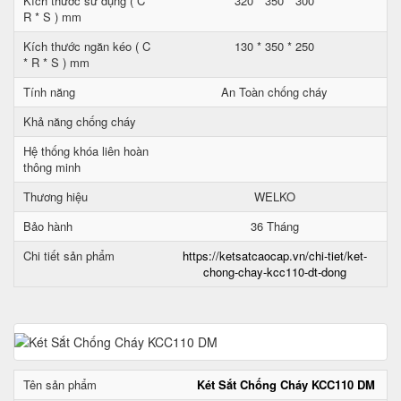
Kích thước sử dụng ( C *
320 * 350 * 300
R * S ) mm
Kích thước ngăn kéo ( C
130 * 350 * 250
* R * S ) mm
Tính năng
An Toàn chống cháy
Khả năng chống cháy
Hệ thống khóa liên hoàn
thông minh
Thương hiệu
WELKO
Bảo hành
36 Tháng
Chi tiết sản phẩm
https://ketsatcaocap.vn/chi-tiet/ket-
chong-chay-kcc110-dt-dong
Tên sản phẩm
Két Sắt Chống Cháy KCC110 DM