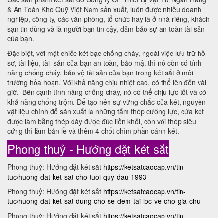
& An Toàn Kho Quỹ Việt Nam sản xuất, luôn được nhiều doanh
nghiệp, công ty, các văn phòng, tổ chức hay là ở nhà riêng, khách
sạn tin dùng và là người bạn tin cậy, đảm bảo sự an toàn tài sản
của bạn.
Đặc biệt, với một chiếc két bạc chống cháy, ngoài việc lưu trữ hồ
sơ, tài liệu, tài sản của bạn an toàn, bảo mật thì nó còn có tính
năng chống cháy, bảo vệ tài sản của bạn trong két sắt ở môi
trường hỏa hoạn. Với khả năng chịu nhiệt cao, có thể lên đến vài
giờ. Bên cạnh tính năng chống cháy, nó có thể chịu lực tốt và có
khả năng chống trộm. Để tạo nên sự vững chắc của két, nguyên
vật liệu chính để sản xuất là những tấm thép cường lực, cửa két
được làm bằng thép dày được đúc liền khối, còn với thép siêu
cứng thì làm bản lề và thêm 4 chốt chìm phần cánh két.
Phong thuỷ - Hướng đặt két sắt
Phong thuỷ: Hướng đặt két sắt
https://ketsatcaocap.vn/tin-
tuc/huong-dat-ket-sat-cho-tuoi-quy-dau-1993
Phong thuỷ: Hướng đặt két sắt
https://ketsatcaocap.vn/tin-
tuc/huong-dat-ket-sat-dung-cho-se-dem-tai-loc-ve-cho-gia-chu
Phong thuỷ: Hướng đặt két sắt
https://ketsatcaocap.vn/tin-