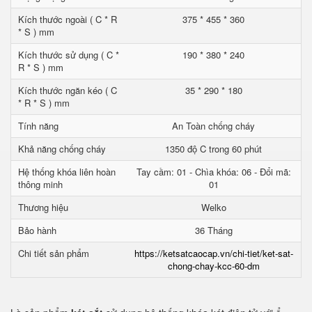
Kích thước ngoài ( C * R
375 * 455 * 360
* S ) mm
Kích thước sử dụng ( C *
190 * 380 * 240
R * S ) mm
Kích thước ngăn kéo ( C
35 * 290 * 180
* R * S ) mm
Tính năng
An Toàn chống cháy
Khả năng chống cháy
1350 độ C trong 60 phút
Hệ thống khóa liên hoàn
Tay cầm: 01 - Chìa khóa: 06 - Đổi mã:
thông minh
01
Thương hiệu
Welko
Bảo hành
36 Tháng
Chi tiết sản phẩm
https://ketsatcaocap.vn/chi-tiet/ket-sat-
chong-chay-kcc-60-dm