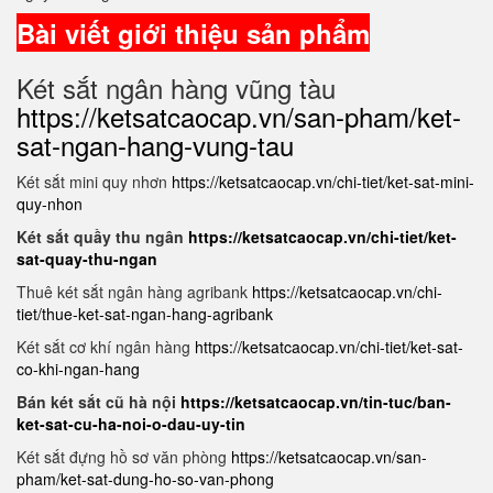
Bài viết giới thiệu sản phẩm
Két sắt ngân hàng vũng tàu
https://ketsatcaocap.vn/san-pham/ket-
sat-ngan-hang-vung-tau
Két sắt mini quy nhơn
https://ketsatcaocap.vn/chi-tiet/ket-sat-mini-
quy-nhon
Két sắt quầy thu ngân
https://ketsatcaocap.vn/chi-tiet/ket-
sat-quay-thu-ngan
Thuê két sắt ngân hàng agribank
https://ketsatcaocap.vn/chi-
tiet/thue-ket-sat-ngan-hang-agribank
Két sắt cơ khí ngân hàng
https://ketsatcaocap.vn/chi-tiet/ket-sat-
co-khi-ngan-hang
Bán két sắt cũ hà nội
https://ketsatcaocap.vn/tin-tuc/ban-
ket-sat-cu-ha-noi-o-dau-uy-tin
Két sắt đựng hồ sơ văn phòng
https://ketsatcaocap.vn/san-
pham/ket-sat-dung-ho-so-van-phong