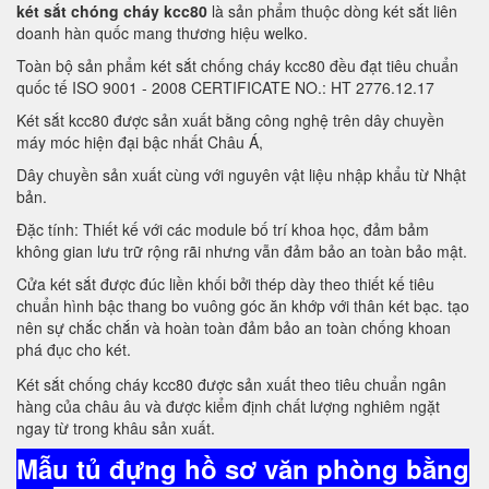
két sắt chóng cháy kcc80
là sản phẩm thuộc dòng két sắt liên
doanh hàn quốc mang thương hiệu welko.
Toàn bộ sản phẩm két sắt chống cháy kcc80 đều đạt tiêu chuẩn
quốc tế ISO 9001 - 2008 CERTIFICATE NO.: HT 2776.12.17
Két sắt kcc80 được sản xuất bằng công nghệ trên dây chuyền
máy móc hiện đại bậc nhất Châu Á,
Dây chuyền sản xuất cùng với nguyên vật liệu nhập khẩu từ Nhật
bản.
Đặc tính: Thiết kế với các module bố trí khoa học, đảm bảm
không gian lưu trữ rộng rãi nhưng vẫn đảm bảo an toàn bảo mật.
Cửa két sắt được đúc liền khối bởi thép dày theo thiết kế tiêu
chuẩn hình bậc thang bo vuông góc ăn khớp với thân két bạc. tạo
nên sự chắc chắn và hoàn toàn đảm bảo an toàn chống khoan
phá đục cho két.
Két sắt chống cháy kcc80 được sản xuất theo tiêu chuẩn ngân
hàng của châu âu và được kiểm định chất lượng nghiêm ngặt
ngay từ trong khâu sản xuất.
Mẫu tủ đựng hồ sơ văn phòng bằng