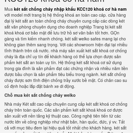
Mua
két sắt chống cháy nhập khẩu KCC120 khoá cơ hà nam
với model mới trang bị hệ thống khoá an toàn cao cáp. cửa hàng
đại lý két sắt an toàn chống cháy chuyên cung cấp các dòng két
sắt văn phòng chuyên dụng cho doanh nghiệp Trang bị két sắt
khoá khoá cơ bảo mật để lưu trữ hồ sơ văn bản tốt hơn. GỌn
gàng và tìm kiếm nhanh chóng. két sắt welko safes mang lại cho
không gian thêm sang trọng. Với các showroom hiện đại tại nhiều
tỉnh thành trên cả nước. nhà máy sản xuất két sắt khoá cơ chống
cháy là địa chỉ uy tín để khách hàng có thể lựa chọn được sản
phẩm két sắt an toàn uy tín. Hệ thống két sắt khoá cơ sử dụng
trong gia đình là sản phẩm đạt các chứng nhận và nhiều năm liền
được bầu chọn là sản phẩm tiêu biểu trong ngành. két sắt chống
cháy được sơn tĩnh điện chống trầy xước bề mặt. Có chân cao su
cố định hoặc lắp đặt bánh xe di động.
Chỗ mua két sắt chống cháy welko
Nhà máy Két sắt cao cấp chuyên cung cấp két sắt khoá cơ chống
cháy trên toàn quốc. Các sản phẩm két sắt khoá khoá cơ được
sản xuất với nền tảng kỹ thuật cao. Công nghệ tiên tiến từ các
nước lớn về công nghiệp như nhật bản, hàn quốc, đức, ý vv. Tất
cả với mục tiêu đem lại hiệu quả tốt nhất cho khách hàng. két sắt