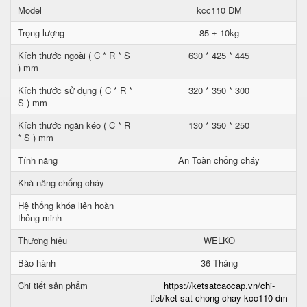
Model
kcc110 DM
Trọng lượng
85 ± 10kg
Kích thước ngoài ( C * R * S
630 * 425 * 445
) mm
Kích thước sử dụng ( C * R *
320 * 350 * 300
S ) mm
Kích thước ngăn kéo ( C * R
130 * 350 * 250
* S ) mm
Tính năng
An Toàn chống cháy
Khả năng chống cháy
Hệ thống khóa liên hoàn
thông minh
Thương hiệu
WELKO
Bảo hành
36 Tháng
Chi tiết sản phẩm
https://ketsatcaocap.vn/chi-
tiet/ket-sat-chong-chay-kcc110-dm