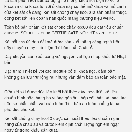
Là sản phẩm
két sắt
sử dụng hệ thống khóa két điện tử với ổ
khóa và chìa khóa to. với ổ khóa này có thể mở khóa và mở cánh
cửa két sắt dễ dàng. két sắt chóng cháy kcc60 là sản phẩm thuộc
dòng két sắt liên doanh hàn quốc mang thương hiệu welko.
Toàn bộ sản phẩm két sắt chống cháy kcc60 đều đạt tiêu chuẩn
quốc tế ISO 9001 - 2008 CERTIFICATE NO.: HT 2776.12.17
Két sắt kcc 60 đen đổi mã được sản xuất bằng công nghệ trên
dây chuyền máy móc hiện đại bậc nhất Châu Á,
Dây chuyền sản xuất cùng với nguyên vật liệu nhập khẩu từ Nhật
bản.
Đặc tính: Thiết kế với các module bố trí khoa học, đảm bảm
không gian lưu trữ rộng rãi nhưng vẫn đảm bảo an toàn bảo mật.
Cửa két sắt được đúc liền khối bởi thép dày theo thiết kế tiêu
chuẩn hình bậc thang bo vuông góc ăn khớp với thân két bạc. tạo
nên sự chắc chắn và hoàn toàn đảm bảo an toàn chống khoan
phá đục cho két.
Két sắt chống cháy kcc60 được sản xuất theo tiêu chuẩn ngân
hàng của châu âu và được kiểm định chất lượng nghiêm ngặt
ngay từ trong khâu sản xuất.