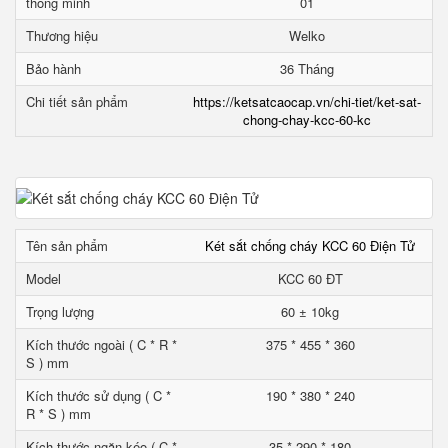
thông minh
01
Thương hiệu
Welko
Bảo hành
36 Tháng
Chi tiết sản phẩm
https://ketsatcaocap.vn/chi-tiet/ket-sat-
chong-chay-kcc-60-kc
Tên sản phẩm
Két sắt chống cháy KCC 60 Điện Tử
Model
KCC 60 ĐT
Trọng lượng
60 ± 10kg
Kích thước ngoài ( C * R *
375 * 455 * 360
S ) mm
Kích thước sử dụng ( C *
190 * 380 * 240
R * S ) mm
Kích thước ngăn kéo ( C *
35 * 290 * 180