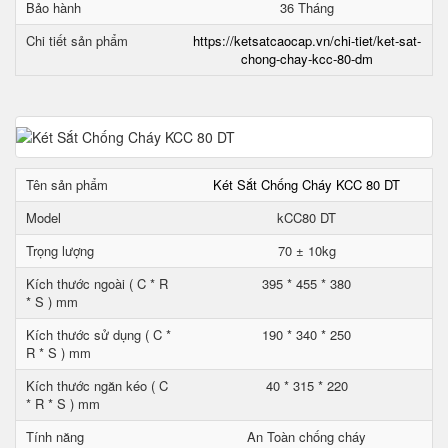
Bảo hành
36 Tháng
Chi tiết sản phẩm
https://ketsatcaocap.vn/chi-tiet/ket-sat-
chong-chay-kcc-80-dm
Tên sản phẩm
Két Sắt Chống Cháy KCC 80 DT
Model
kCC80 DT
Trọng lượng
70 ± 10kg
Kích thước ngoài ( C * R
395 * 455 * 380
* S ) mm
Kích thước sử dụng ( C *
190 * 340 * 250
R * S ) mm
Kích thước ngăn kéo ( C
40 * 315 * 220
* R * S ) mm
Tính năng
An Toàn chống cháy