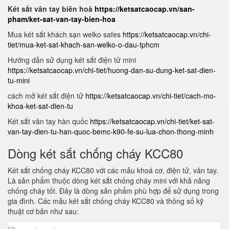
Két sắt vân tay biên hoà
https://ketsatcaocap.vn/san-
pham/ket-sat-van-tay-bien-hoa
Mua két sắt khách sạn welko safes
https://ketsatcaocap.vn/chi-
tiet/mua-ket-sat-khach-san-welko-o-dau-tphcm
Hướng dẫn sử dụng két sắt điện tử mini
https://ketsatcaocap.vn/chi-tiet/huong-dan-su-dung-ket-sat-dien-
tu-mini
cách mở két sắt điện tử
https://ketsatcaocap.vn/chi-tiet/cach-mo-
khoa-ket-sat-dien-tu
Két sắt vân tay hàn quốc
https://ketsatcaocap.vn/chi-tiet/ket-sat-
van-tay-dien-tu-han-quoc-bemc-k90-fe-su-lua-chon-thong-minh
Dòng két sắt chống cháy KCC80
Két sắt chống cháy KCC80 với các mẫu khoá cơ, điện tử, vân tay.
Là sản phẩm thuộc dòng két sắt chống cháy mini với khả năng
chống cháy tốt. Đây là dòng sản phẩm phù hợp để sử dụng trong
gia đình. Các mẫu két sắt chống cháy KCC80 và thông số kỹ
thuật cơ bản như sau: