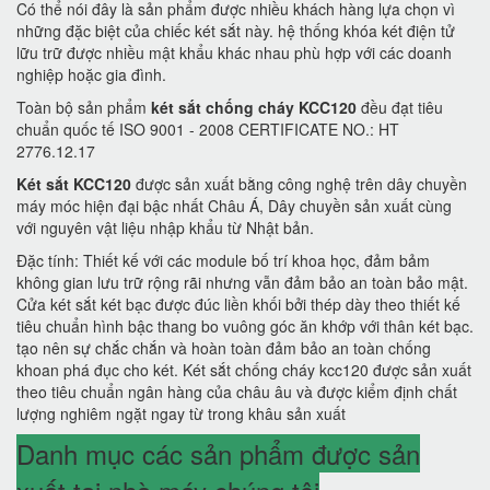
Có thể nói đây là sản phẩm được nhiều khách hàng lựa chọn vì
những đặc biệt của chiếc két sắt này. hệ thống khóa két điện tử
lữu trữ được nhiều mật khẩu khác nhau phù hợp với các doanh
nghiệp hoặc gia đình.
Toàn bộ sản phẩm
két sắt chống cháy KCC120
đều đạt tiêu
chuẩn quốc tế ISO 9001 - 2008 CERTIFICATE NO.: HT
2776.12.17
Két sắt KCC120
được sản xuất bằng công nghệ trên dây chuyền
máy móc hiện đại bậc nhất Châu Á, Dây chuyền sản xuất cùng
với nguyên vật liệu nhập khẩu từ Nhật bản.
Đặc tính: Thiết kế với các module bố trí khoa học, đảm bảm
không gian lưu trữ rộng rãi nhưng vẫn đảm bảo an toàn bảo mật.
Cửa két sắt két bạc được đúc liền khối bởi thép dày theo thiết kế
tiêu chuẩn hình bậc thang bo vuông góc ăn khớp với thân két bạc.
tạo nên sự chắc chắn và hoàn toàn đảm bảo an toàn chống
khoan phá đục cho két. Két sắt chống cháy kcc120 được sản xuất
theo tiêu chuẩn ngân hàng của châu âu và được kiểm định chất
lượng nghiêm ngặt ngay từ trong khâu sản xuất
Danh mục các sản phẩm được sản