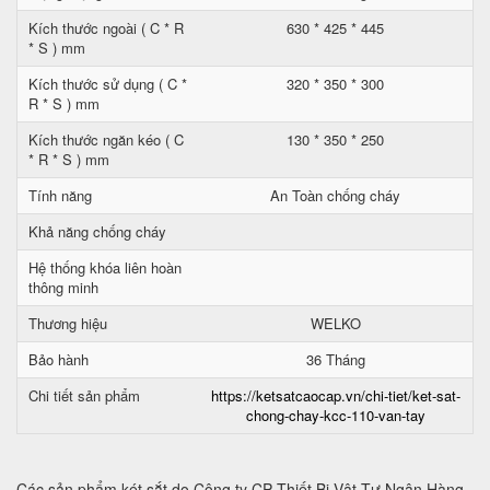
Kích thước ngoài ( C * R
630 * 425 * 445
* S ) mm
Kích thước sử dụng ( C *
320 * 350 * 300
R * S ) mm
Kích thước ngăn kéo ( C
130 * 350 * 250
* R * S ) mm
Tính năng
An Toàn chống cháy
Khả năng chống cháy
Hệ thống khóa liên hoàn
thông minh
Thương hiệu
WELKO
Bảo hành
36 Tháng
Chi tiết sản phẩm
https://ketsatcaocap.vn/chi-tiet/ket-sat-
chong-chay-kcc-110-van-tay
Các sản phẩm két sắt do Công ty CP Thiết Bị Vật Tư Ngân Hàng