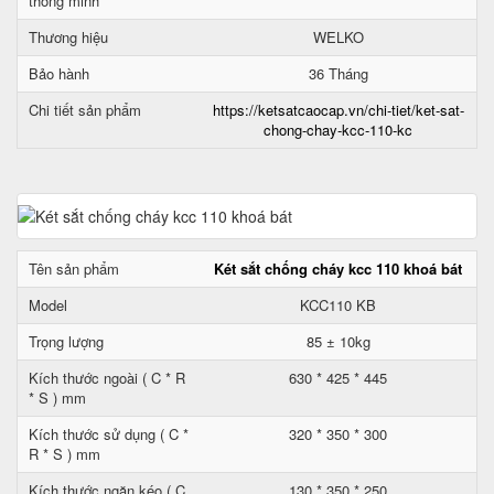
thông minh
Thương hiệu
WELKO
Bảo hành
36 Tháng
Chi tiết sản phẩm
https://ketsatcaocap.vn/chi-tiet/ket-sat-
chong-chay-kcc-110-kc
Tên sản phẩm
Két sắt chống cháy kcc 110 khoá bát
Model
KCC110 KB
Trọng lượng
85 ± 10kg
Kích thước ngoài ( C * R
630 * 425 * 445
* S ) mm
Kích thước sử dụng ( C *
320 * 350 * 300
R * S ) mm
Kích thước ngăn kéo ( C
130 * 350 * 250