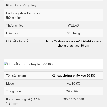
Khả năng chống cháy
Hệ thống khóa liên hoàn
thông minh
Thương hiệu
WELKO
Bảo hành
36 Tháng
Chi tiết sản phẩm
https://ketsatcaocap.vn/chi-tiet/ket-sat-
chong-chay-kcc-80-dm
Tên sản phẩm
Két sắt chống cháy kcc 80 KC
Model
kcc80 KC
Trọng lượng
70 ± 10kg
Kích thước ngoài ( C * R
395 * 455 * 380
* S ) mm