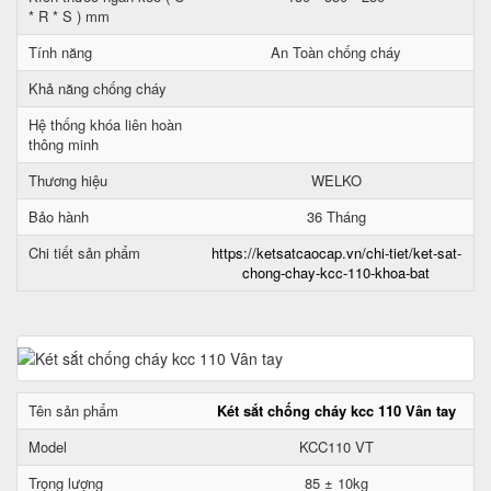
* R * S ) mm
Tính năng
An Toàn chống cháy
Khả năng chống cháy
Hệ thống khóa liên hoàn
thông minh
Thương hiệu
WELKO
Bảo hành
36 Tháng
Chi tiết sản phẩm
https://ketsatcaocap.vn/chi-tiet/ket-sat-
chong-chay-kcc-110-khoa-bat
Tên sản phẩm
Két sắt chống cháy kcc 110 Vân tay
Model
KCC110 VT
Trọng lượng
85 ± 10kg