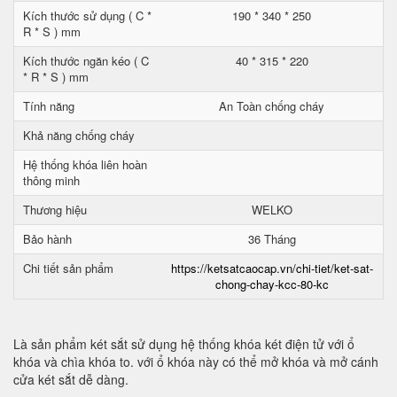
Kích thước sử dụng ( C *
190 * 340 * 250
R * S ) mm
Kích thước ngăn kéo ( C
40 * 315 * 220
* R * S ) mm
Tính năng
An Toàn chống cháy
Khả năng chống cháy
Hệ thống khóa liên hoàn
thông minh
Thương hiệu
WELKO
Bảo hành
36 Tháng
Chi tiết sản phẩm
https://ketsatcaocap.vn/chi-tiet/ket-sat-
chong-chay-kcc-80-kc
Là sản phẩm két sắt sử dụng hệ thống khóa két điện tử với ổ
khóa và chìa khóa to. với ổ khóa này có thể mở khóa và mở cánh
cửa két sắt dễ dàng.