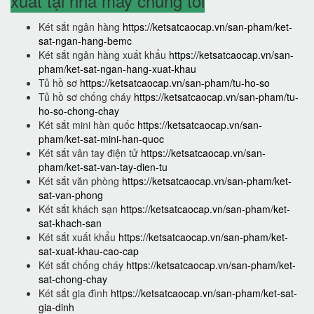
xuất tại nhà máy chúng tôi
Két sắt ngân hàng
https://ketsatcaocap.vn/san-pham/ket-
sat-ngan-hang-bemc
Két sắt ngân hàng xuất khẩu
https://ketsatcaocap.vn/san-
pham/ket-sat-ngan-hang-xuat-khau
Tủ hồ sơ
https://ketsatcaocap.vn/san-pham/tu-ho-so
Tủ hồ sơ chống cháy
https://ketsatcaocap.vn/san-pham/tu-
ho-so-chong-chay
Két sắt mini hàn quốc
https://ketsatcaocap.vn/san-
pham/ket-sat-mini-han-quoc
Két sắt vân tay điện tử
https://ketsatcaocap.vn/san-
pham/ket-sat-van-tay-dien-tu
Két sắt văn phòng
https://ketsatcaocap.vn/san-pham/ket-
sat-van-phong
Két sắt khách sạn
https://ketsatcaocap.vn/san-pham/ket-
sat-khach-san
Két sắt xuất khẩu
https://ketsatcaocap.vn/san-pham/ket-
sat-xuat-khau-cao-cap
Két sắt chống cháy
https://ketsatcaocap.vn/san-pham/ket-
sat-chong-chay
Két sắt gia đình
https://ketsatcaocap.vn/san-pham/ket-sat-
gia-dinh