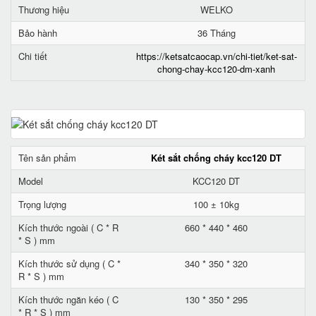
Thương hiệu
WELKO
Bảo hành
36 Tháng
Chi tiết
https://ketsatcaocap.vn/chi-tiet/ket-sat-
chong-chay-kcc120-dm-xanh
Tên sản phẩm
Két sắt chống cháy kcc120 DT
Model
KCC120 DT
Trọng lượng
100 ± 10kg
Kích thước ngoài ( C * R
660 * 440 * 460
* S ) mm
Kích thước sử dụng ( C *
340 * 350 * 320
R * S ) mm
Kích thước ngăn kéo ( C
130 * 350 * 295
* R * S ) mm