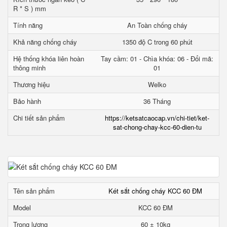
R * S ) mm
Tính năng
An Toàn chống cháy
Khả năng chống cháy
1350 độ C trong 60 phút
Hệ thống khóa liên hoàn
Tay cầm: 01 - Chìa khóa: 06 - Đổi mã:
thông minh
01
Thương hiệu
Welko
Bảo hành
36 Tháng
Chi tiết sản phẩm
https://ketsatcaocap.vn/chi-tiet/ket-
sat-chong-chay-kcc-60-dien-tu
Tên sản phẩm
Két sắt chống cháy KCC 60 ĐM
Model
KCC 60 ĐM
Trọng lượng
60 ± 10kg