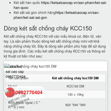
Két sắt hàn quốc
https://ketsatcaocap.vn/san-pham/ket-sat-
han-quoc
Két sắt sài gòn chính hãng
https://ketsatcaocap.vn/san-
pham/ket-sat-sai-gon
Dòng két sắt chống cháy KCC150
Két sắt chống cháy KCC150 với các mẫu khoá cơ, điện tử, vân
tay. Là sản phẩm thuộc dòng két sắt chống cháy mini với khả
năng chống cháy tốt. Đây là dòng sản phẩm phù hợp để sử dụng
trong gia đình. Các mẫu két sắt chống cháy KCC150 và thông số
kỹ thuật cơ bản như sau:
Tên sản phẩm
Két sắt chống cháy kcc150 DM
Model
KCC150 DM
0982770404
Trọng lượng
130 ± 10kg
Kích thước ngoài ( C *
820 *540 *560
R * S ) mm
back