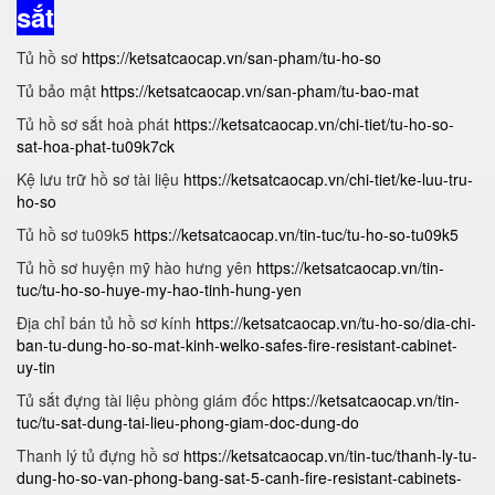
sắt
Tủ hồ sơ
https://ketsatcaocap.vn/san-pham/tu-ho-so
Tủ bảo mật
https://ketsatcaocap.vn/san-pham/tu-bao-mat
Tủ hồ sơ sắt hoà phát
https://ketsatcaocap.vn/chi-tiet/tu-ho-so-
sat-hoa-phat-tu09k7ck
Kệ lưu trữ hồ sơ tài liệu
https://ketsatcaocap.vn/chi-tiet/ke-luu-tru-
ho-so
Tủ hồ sơ tu09k5
https://ketsatcaocap.vn/tin-tuc/tu-ho-so-tu09k5
Tủ hồ sơ huyện mỹ hào hưng yên
https://ketsatcaocap.vn/tin-
tuc/tu-ho-so-huye-my-hao-tinh-hung-yen
Địa chỉ bán tủ hồ sơ kính
https://ketsatcaocap.vn/tu-ho-so/dia-chi-
ban-tu-dung-ho-so-mat-kinh-welko-safes-fire-resistant-cabinet-
uy-tin
Tủ sắt đựng tài liệu phòng giám đốc
https://ketsatcaocap.vn/tin-
tuc/tu-sat-dung-tai-lieu-phong-giam-doc-dung-do
Thanh lý tủ đựng hồ sơ
https://ketsatcaocap.vn/tin-tuc/thanh-ly-tu-
dung-ho-so-van-phong-bang-sat-5-canh-fire-resistant-cabinets-