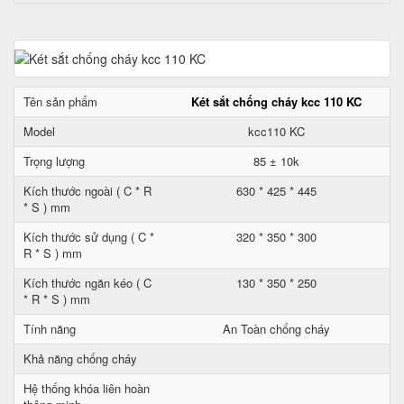
Tên sản phẩm
Két sắt chống cháy kcc 110 KC
Model
kcc110 KC
Trọng lượng
85 ± 10k
Kích thước ngoài ( C * R
630 * 425 * 445
* S ) mm
Kích thước sử dụng ( C *
320 * 350 * 300
R * S ) mm
Kích thước ngăn kéo ( C
130 * 350 * 250
* R * S ) mm
Tính năng
An Toàn chống cháy
Khả năng chống cháy
Hệ thống khóa liên hoàn