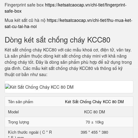
Fingerprint safe box
https://ketsatcaocap.vn/chi-tiet/fingerprint-
safe-box
Mua két sắt cũ hà nộ
https://ketsatcaocap.vn/chi-tiet/thu-mua-ket-
sat-cu-tai-ha-noi
Dòng két sắt chống cháy KCC80
Két sắt chống cháy KCC80 với các mẫu khoá cơ, điện tử, vân tay.
Là sản phẩm thuộc dòng két sắt chống cháy mini với khả năng
chống cháy tốt. Đây là dòng sản phẩm phù hợp để sử dụng trong
gia đình. Các mẫu két sắt chống cháy KCC80 và thông số kỹ
thuật cơ bản như sau:
Tên sản phẩm
Két Sắt Chống Cháy KCC 80 DM
Model
KCC 80 DM
Trọng lượng
70 ± 10kg
Kích thước ngoài ( C * R
395 * 455 * 380
* S ) mm