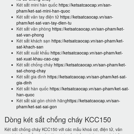
Két sắt mini hàn quốc
https://ketsatcaocap.vn/san-
pham/ket-sat-mini-han-quoc
Két sắt vân tay điện tử
https://ketsatcaocap.vn/san-
pham/ket-sat-van-tay-dien-tu
Két sắt văn phòng
https://ketsatcaocap.vn/san-pham/ket-
sat-van-phong
Két sắt khách sạn
https://ketsatcaocap.vn/san-pham/ket-
sat-khach-san
Két sắt xuất khẩu
https://ketsatcaocap.vn/san-pham/ket-
sat-xuat-khau-cao-cap
Két sắt chống cháy
https://ketsatcaocap.vn/san-pham/ket-
sat-chong-chay
Két sắt gia đình
https://ketsatcaocap.vn/san-pham/ket-sat-
gia-dinh
Két sắt hàn quốc
https://ketsatcaocap.vn/san-pham/ket-sat-
han-quoc
Két sắt sài gòn chính hãng
https://ketsatcaocap.vn/san-
pham/ket-sat-sai-gon
Dòng két sắt chống cháy KCC150
Két sắt chống cháy KCC150 với các mẫu khoá cơ, điện tử, vân