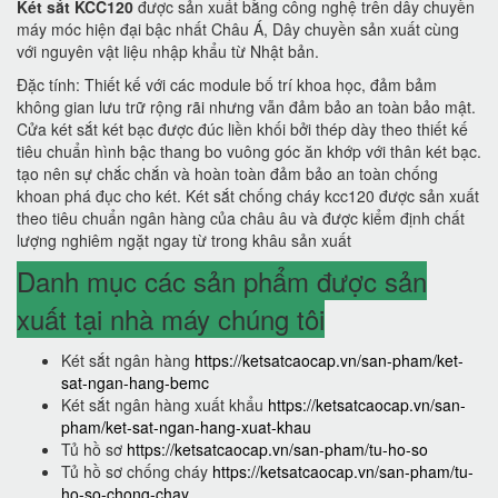
Két sắt KCC120
được sản xuất bằng công nghệ trên dây chuyền
máy móc hiện đại bậc nhất Châu Á, Dây chuyền sản xuất cùng
với nguyên vật liệu nhập khẩu từ Nhật bản.
Đặc tính: Thiết kế với các module bố trí khoa học, đảm bảm
không gian lưu trữ rộng rãi nhưng vẫn đảm bảo an toàn bảo mật.
Cửa két sắt két bạc được đúc liền khối bởi thép dày theo thiết kế
tiêu chuẩn hình bậc thang bo vuông góc ăn khớp với thân két bạc.
tạo nên sự chắc chắn và hoàn toàn đảm bảo an toàn chống
khoan phá đục cho két. Két sắt chống cháy kcc120 được sản xuất
theo tiêu chuẩn ngân hàng của châu âu và được kiểm định chất
lượng nghiêm ngặt ngay từ trong khâu sản xuất
Danh mục các sản phẩm được sản
xuất tại nhà máy chúng tôi
Két sắt ngân hàng
https://ketsatcaocap.vn/san-pham/ket-
sat-ngan-hang-bemc
Két sắt ngân hàng xuất khẩu
https://ketsatcaocap.vn/san-
pham/ket-sat-ngan-hang-xuat-khau
Tủ hồ sơ
https://ketsatcaocap.vn/san-pham/tu-ho-so
Tủ hồ sơ chống cháy
https://ketsatcaocap.vn/san-pham/tu-
ho-so-chong-chay