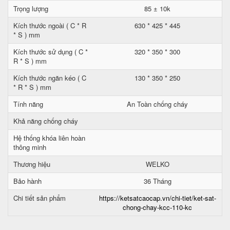
Trọng lượng
85 ± 10k
Kích thước ngoài ( C * R
630 * 425 * 445
* S ) mm
Kích thước sử dụng ( C *
320 * 350 * 300
R * S ) mm
Kích thước ngăn kéo ( C
130 * 350 * 250
* R * S ) mm
Tính năng
An Toàn chống cháy
Khả năng chống cháy
Hệ thống khóa liên hoàn
thông minh
Thương hiệu
WELKO
Bảo hành
36 Tháng
Chi tiết sản phẩm
https://ketsatcaocap.vn/chi-tiet/ket-sat-
chong-chay-kcc-110-kc