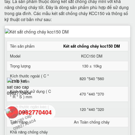
tay. Là sản phẩm thuộc dòng két sắt chống cháy mini với khả
năng chống cháy tốt. Đây là dòng sản phẩm phù hợp để sử dụng
trong gia đình. Các mẫu két sắt chống cháy KCC150 và thông số
kỹ thuật cơ bản như sau:
Tên sản phẩm
Két sắt chống cháy kcc150 DM
Model
KCC150 DM
Trọng lượng
130 ± 10kg
Kích thước ngoài ( C *
820 *540 *560
R * S ) mm
Kích thước sử dụng ( C
470 *440 *370
* R * S ) mm
Kích thước ngăn kéo (
120 *440 *320
0982770404
C * R * S ) mm
Tính năng
An Toàn chống cháy
back
Khả năng chống cháy