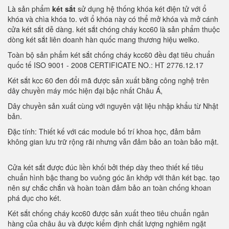
Là sản phẩm
két sắt
sử dụng hệ thống khóa két điện tử với ổ
khóa và chìa khóa to. với ổ khóa này có thể mở khóa và mở cánh
cửa két sắt dễ dàng. két sắt chóng cháy kcc60 là sản phẩm thuộc
dòng két sắt liên doanh hàn quốc mang thương hiệu welko.
Toàn bộ sản phẩm két sắt chống cháy kcc60 đều đạt tiêu chuẩn
quốc tế ISO 9001 - 2008 CERTIFICATE NO.: HT 2776.12.17
Két sắt kcc 60 đen đổi mã được sản xuất bằng công nghệ trên
dây chuyền máy móc hiện đại bậc nhất Châu Á,
Dây chuyền sản xuất cùng với nguyên vật liệu nhập khẩu từ Nhật
bản.
Đặc tính: Thiết kế với các module bố trí khoa học, đảm bảm
không gian lưu trữ rộng rãi nhưng vẫn đảm bảo an toàn bảo mật.
Cửa két sắt được đúc liền khối bởi thép dày theo thiết kế tiêu
chuẩn hình bậc thang bo vuông góc ăn khớp với thân két bạc. tạo
nên sự chắc chắn và hoàn toàn đảm bảo an toàn chống khoan
phá đục cho két.
Két sắt chống cháy kcc60 được sản xuất theo tiêu chuẩn ngân
hàng của châu âu và được kiểm định chất lượng nghiêm ngặt