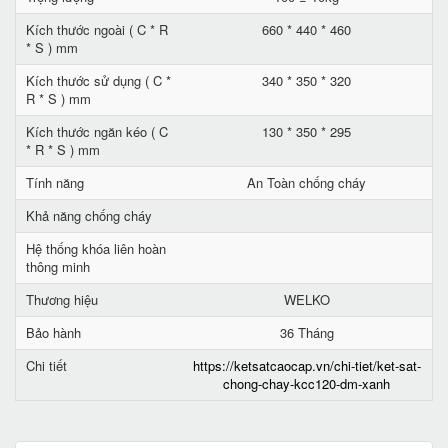
Kích thước ngoài ( C * R
660 * 440 * 460
* S ) mm
Kích thước sử dụng ( C *
340 * 350 * 320
R * S ) mm
Kích thước ngăn kéo ( C
130 * 350 * 295
* R * S ) mm
Tính năng
An Toàn chống cháy
Khả năng chống cháy
Hệ thống khóa liên hoàn
thông minh
Thương hiệu
WELKO
Bảo hành
36 Tháng
Chi tiết
https://ketsatcaocap.vn/chi-tiet/ket-sat-
chong-chay-kcc120-dm-xanh