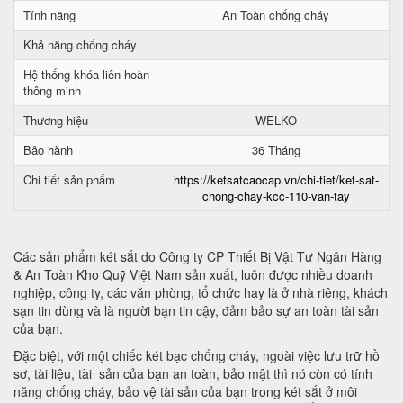
Tính năng
An Toàn chống cháy
Khả năng chống cháy
Hệ thống khóa liên hoàn
thông minh
Thương hiệu
WELKO
Bảo hành
36 Tháng
Chi tiết sản phẩm
https://ketsatcaocap.vn/chi-tiet/ket-sat-
chong-chay-kcc-110-van-tay
Các sản phẩm két sắt do Công ty CP Thiết Bị Vật Tư Ngân Hàng
& An Toàn Kho Quỹ Việt Nam sản xuất, luôn được nhiều doanh
nghiệp, công ty, các văn phòng, tổ chức hay là ở nhà riêng, khách
sạn tin dùng và là người bạn tin cậy, đảm bảo sự an toàn tài sản
của bạn.
Đặc biệt, với một chiếc két bạc chống cháy, ngoài việc lưu trữ hồ
sơ, tài liệu, tài sản của bạn an toàn, bảo mật thì nó còn có tính
năng chống cháy, bảo vệ tài sản của bạn trong két sắt ở môi