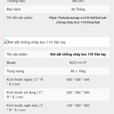
Thương hiệu
WELKO
Bảo hành
36 Tháng
Chi tiết sản phẩm
https://ketsatcaocap.vn/chi-tiet/ket-sat-
chong-chay-kcc-110-khoa-bat
Tên sản phẩm
Két sắt chống cháy kcc 110 Vân tay
Model
KCC110 VT
Trọng lượng
85 ± 10kg
Kích thước ngoài ( C * R
630 * 425 * 445
* S ) mm
Kích thước sử dụng ( C *
320 * 350 * 300
R * S ) mm
Kích thước ngăn kéo ( C
130 * 350 * 250
* R * S ) mm