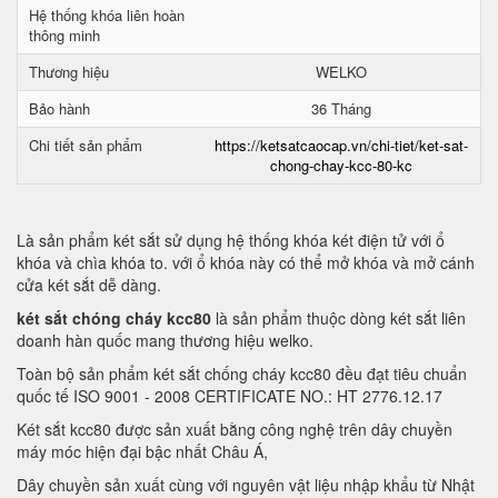
Hệ thống khóa liên hoàn
thông minh
Thương hiệu
WELKO
Bảo hành
36 Tháng
Chi tiết sản phẩm
https://ketsatcaocap.vn/chi-tiet/ket-sat-
chong-chay-kcc-80-kc
Là sản phẩm két sắt sử dụng hệ thống khóa két điện tử với ổ
khóa và chìa khóa to. với ổ khóa này có thể mở khóa và mở cánh
cửa két sắt dễ dàng.
két sắt chóng cháy kcc80
là sản phẩm thuộc dòng két sắt liên
doanh hàn quốc mang thương hiệu welko.
Toàn bộ sản phẩm két sắt chống cháy kcc80 đều đạt tiêu chuẩn
quốc tế ISO 9001 - 2008 CERTIFICATE NO.: HT 2776.12.17
Két sắt kcc80 được sản xuất bằng công nghệ trên dây chuyền
máy móc hiện đại bậc nhất Châu Á,
Dây chuyền sản xuất cùng với nguyên vật liệu nhập khẩu từ Nhật