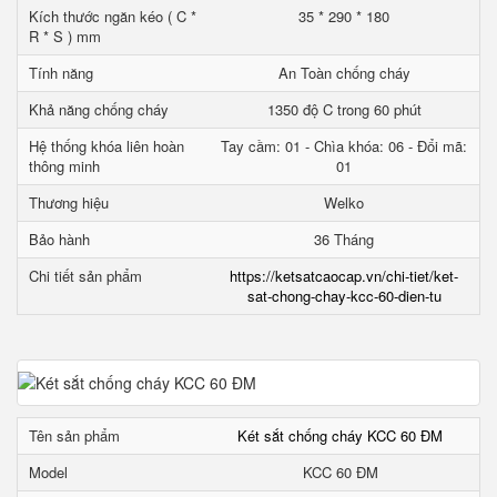
Kích thước ngăn kéo ( C *
35 * 290 * 180
R * S ) mm
Tính năng
An Toàn chống cháy
Khả năng chống cháy
1350 độ C trong 60 phút
Hệ thống khóa liên hoàn
Tay cầm: 01 - Chìa khóa: 06 - Đổi mã:
thông minh
01
Thương hiệu
Welko
Bảo hành
36 Tháng
Chi tiết sản phẩm
https://ketsatcaocap.vn/chi-tiet/ket-
sat-chong-chay-kcc-60-dien-tu
Tên sản phẩm
Két sắt chống cháy KCC 60 ĐM
Model
KCC 60 ĐM