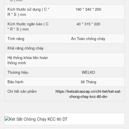
Kích thước sử dụng ( C *
190 * 340 * 250
R * S ) mm
Kích thước ngăn kéo ( C
40 * 315 * 220
* R * S ) mm
Tính năng
An Toàn chống cháy
Khả năng chống cháy
Hệ thống khóa liên hoàn
thông minh
Thương hiệu
WELKO
Bảo hành
36 Tháng
Chi tiết sản phẩm
https://ketsatcaocap.vn/chi-tiet/ket-sat-
chong-chay-kcc-80-dm