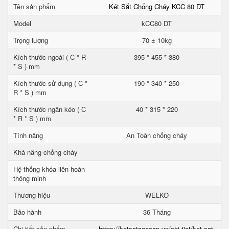
Tên sản phẩm
Két Sắt Chống Cháy KCC 80 DT
Model
kCC80 DT
Trọng lượng
70 ± 10kg
Kích thước ngoài ( C * R
395 * 455 * 380
* S ) mm
Kích thước sử dụng ( C *
190 * 340 * 250
R * S ) mm
Kích thước ngăn kéo ( C
40 * 315 * 220
* R * S ) mm
Tính năng
An Toàn chống cháy
Khả năng chống cháy
Hệ thống khóa liên hoàn
thông minh
Thương hiệu
WELKO
Bảo hành
36 Tháng
Chi tiết sản phẩm
https://ketsatcaocap.vn/chi-tiet/ket-sat-