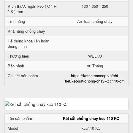
Kích thước ngăn kéo ( C * R
130 * 350 * 250
* S ) mm
Tính năng
An Toàn chống cháy
Khả năng chống cháy
Hệ thống khóa liên hoàn
thông minh
Thương hiệu
WELKO
Bảo hành
36 Tháng
Chi tiết sản phẩm
https://ketsatcaocap.vn/chi-
tiet/ket-sat-chong-chay-kcc110-dm
Tên sản phẩm
Két sắt chống cháy kcc 110 KC
Model
kcc110 KC