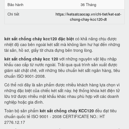
Bảo hành
36 Tháng
Chi tiết
https://ketsatcaocap.vn/chi-tiet/ket-sat-
chong-chay-kcc120-dt
két sắt chống cháy kcc120 đặc biệt
có khả năng chịu được
nhiệt độ cao bên ngoài két sắt mà không làm hư hại đến những
tài sản, hồ sơ, giấy tờ chưa đựng bên trong lòng.
két sắt chống cháy kcc 120
với những nguyên vật liệu nhập
khẩu cao cấp từ nước ngoài. Trải qua quá trình sản xuất được
giám sát chặt chẽ, với những tiêu chuẩn két sắt ngân hàng, tiêu
chuẩn ISO 9001-2008.
Có thể nói đây là sản phẩm được nhiều khách hàng lựa chọn vì
những đặc biệt của chiếc két sắt này. hệ thống khóa két điện tử
lữu trữ được nhiều mật khẩu khác nhau phù hợp với các doanh
nghiệp hoặc gia đình.
Toàn bộ sản phẩm
két sắt chống cháy KCC120
đều đạt tiêu
chuẩn quốc tế ISO 9001 - 2008 CERTIFICATE NO.: HT
2776.12.17