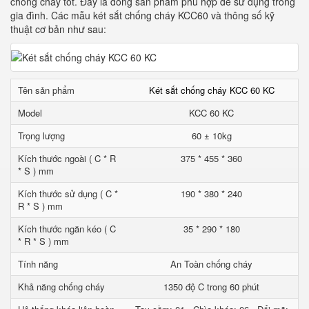
chống cháy tốt. Đây là dòng sản phẩm phù hợp để sử dụng trong
gia đình. Các mẫu két sắt chống cháy KCC60 và thông số kỹ
thuật cơ bản như sau:
Tên sản phẩm
Két sắt chống cháy KCC 60 KC
Model
KCC 60 KC
Trọng lượng
60 ± 10kg
Kích thước ngoài ( C * R
375 * 455 * 360
* S ) mm
Kích thước sử dụng ( C *
190 * 380 * 240
R * S ) mm
Kích thước ngăn kéo ( C
35 * 290 * 180
* R * S ) mm
Tính năng
An Toàn chống cháy
Khả năng chống cháy
1350 độ C trong 60 phút