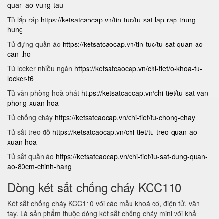
quan-ao-vung-tau
Tủ lắp ráp
https://ketsatcaocap.vn/tin-tuc/tu-sat-lap-rap-trung-
hung
Tủ đựng quần áo
https://ketsatcaocap.vn/tin-tuc/tu-sat-quan-ao-
can-tho
Tủ locker nhiều ngăn
https://ketsatcaocap.vn/chi-tiet/o-khoa-tu-
locker-t6
Tủ văn phòng hoà phát
https://ketsatcaocap.vn/chi-tiet/tu-sat-van-
phong-xuan-hoa
Tủ chống cháy
https://ketsatcaocap.vn/chi-tiet/tu-chong-chay
Tủ sắt treo đồ
https://ketsatcaocap.vn/chi-tiet/tu-treo-quan-ao-
xuan-hoa
Tủ sắt quần áo
https://ketsatcaocap.vn/chi-tiet/tu-sat-dung-quan-
ao-80cm-chinh-hang
Dòng két sắt chống cháy KCC110
Két sắt chống cháy KCC110 với các mẫu khoá cơ, điện tử, vân
tay. Là sản phẩm thuộc dòng két sắt chống cháy mini với khả