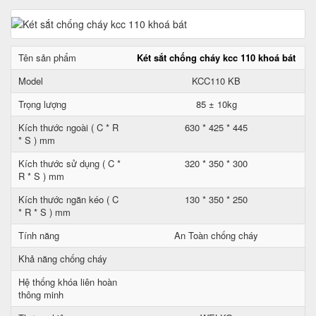
Tên sản phẩm
Két sắt chống cháy kcc 110 khoá bát
Model
KCC110 KB
Trọng lượng
85 ± 10kg
Kích thước ngoài ( C * R
630 * 425 * 445
* S ) mm
Kích thước sử dụng ( C *
320 * 350 * 300
R * S ) mm
Kích thước ngăn kéo ( C
130 * 350 * 250
* R * S ) mm
Tính năng
An Toàn chống cháy
Khả năng chống cháy
Hệ thống khóa liên hoàn
thông minh