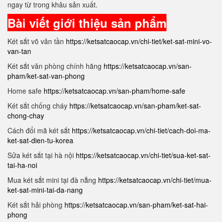
ngay từ trong khâu sản xuất.
Bài viết giới thiệu sản phẩm
Két sắt võ văn tần
https://ketsatcaocap.vn/chi-tiet/ket-sat-mini-vo-
van-tan
Két sắt văn phòng chính hãng
https://ketsatcaocap.vn/san-
pham/ket-sat-van-phong
Home safe
https://ketsatcaocap.vn/san-pham/home-safe
Két sắt chống cháy
https://ketsatcaocap.vn/san-pham/ket-sat-
chong-chay
Cách đổi mã két sắt
https://ketsatcaocap.vn/chi-tiet/cach-doi-ma-
ket-sat-dien-tu-korea
Sửa két sắt tại hà nội
https://ketsatcaocap.vn/chi-tiet/sua-ket-sat-
tai-ha-noi
Mua két sắt mini tại đà nẵng
https://ketsatcaocap.vn/chi-tiet/mua-
ket-sat-mini-tai-da-nang
Két sắt hải phòng
https://ketsatcaocap.vn/san-pham/ket-sat-hai-
phong