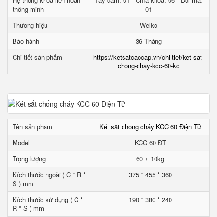
Hệ thống khóa liên hoàn
Tay cầm: 01 - Chìa khóa: 06 - Đổi mã:
thông minh
01
Thương hiệu
Welko
Bảo hành
36 Tháng
Chi tiết sản phẩm
https://ketsatcaocap.vn/chi-tiet/ket-sat-
chong-chay-kcc-60-kc
Tên sản phẩm
Két sắt chống cháy KCC 60 Điện Tử
Model
KCC 60 ĐT
Trọng lượng
60 ± 10kg
Kích thước ngoài ( C * R *
375 * 455 * 360
S ) mm
Kích thước sử dụng ( C *
190 * 380 * 240
R * S ) mm