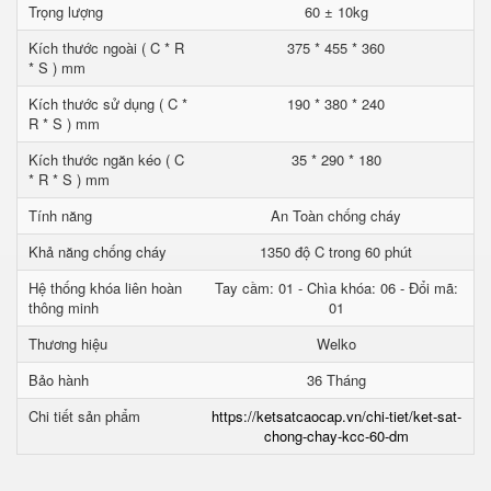
Trọng lượng
60 ± 10kg
Kích thước ngoài ( C * R
375 * 455 * 360
* S ) mm
Kích thước sử dụng ( C *
190 * 380 * 240
R * S ) mm
Kích thước ngăn kéo ( C
35 * 290 * 180
* R * S ) mm
Tính năng
An Toàn chống cháy
Khả năng chống cháy
1350 độ C trong 60 phút
Hệ thống khóa liên hoàn
Tay cầm: 01 - Chìa khóa: 06 - Đổi mã:
thông minh
01
Thương hiệu
Welko
Bảo hành
36 Tháng
Chi tiết sản phẩm
https://ketsatcaocap.vn/chi-tiet/ket-sat-
chong-chay-kcc-60-dm