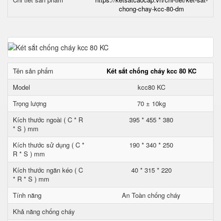
chong-chay-kcc-80-dm
Tên sản phẩm
Két sắt chống cháy kcc 80 KC
Model
kcc80 KC
Trọng lượng
70 ± 10kg
Kích thước ngoài ( C * R
395 * 455 * 380
* S ) mm
Kích thước sử dụng ( C *
190 * 340 * 250
R * S ) mm
Kích thước ngăn kéo ( C
40 * 315 * 220
* R * S ) mm
Tính năng
An Toàn chống cháy
Khả năng chống cháy