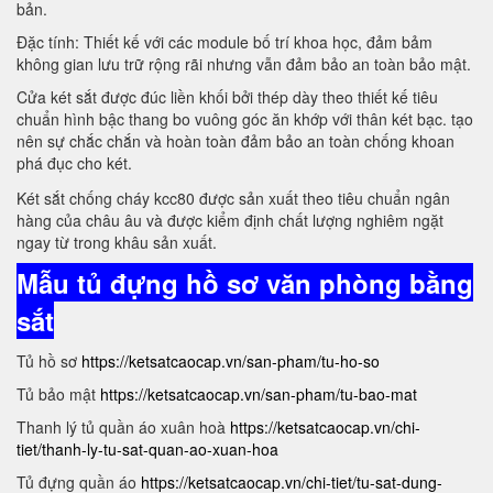
bản.
Đặc tính: Thiết kế với các module bố trí khoa học, đảm bảm
không gian lưu trữ rộng rãi nhưng vẫn đảm bảo an toàn bảo mật.
Cửa két sắt được đúc liền khối bởi thép dày theo thiết kế tiêu
chuẩn hình bậc thang bo vuông góc ăn khớp với thân két bạc. tạo
nên sự chắc chắn và hoàn toàn đảm bảo an toàn chống khoan
phá đục cho két.
Két sắt chống cháy kcc80 được sản xuất theo tiêu chuẩn ngân
hàng của châu âu và được kiểm định chất lượng nghiêm ngặt
ngay từ trong khâu sản xuất.
Mẫu tủ đựng hồ sơ văn phòng bằng
sắt
Tủ hồ sơ
https://ketsatcaocap.vn/san-pham/tu-ho-so
Tủ bảo mật
https://ketsatcaocap.vn/san-pham/tu-bao-mat
Thanh lý tủ quần áo xuân hoà
https://ketsatcaocap.vn/chi-
tiet/thanh-ly-tu-sat-quan-ao-xuan-hoa
Tủ đựng quần áo
https://ketsatcaocap.vn/chi-tiet/tu-sat-dung-