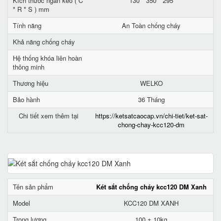
Kích thước ngăn kéo ( C
130 * 350 * 295
* R * S ) mm
Tính năng
An Toàn chống cháy
Khả năng chống cháy
Hệ thống khóa liên hoàn
thông minh
Thương hiệu
WELKO
Bảo hành
36 Tháng
Chi tiết xem thêm tại
https://ketsatcaocap.vn/chi-tiet/ket-sat-
chong-chay-kcc120-dm
Tên sản phẩm
Két sắt chống cháy kcc120 DM Xanh
Model
KCC120 DM XANH
Trọng lượng
100 ± 10kg