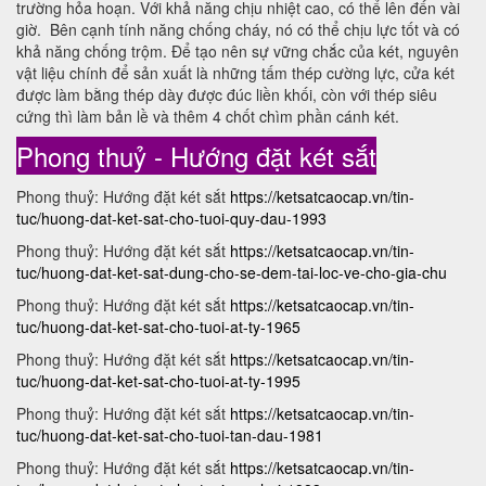
trường hỏa hoạn. Với khả năng chịu nhiệt cao, có thể lên đến vài
giờ. Bên cạnh tính năng chống cháy, nó có thể chịu lực tốt và có
khả năng chống trộm. Để tạo nên sự vững chắc của két, nguyên
vật liệu chính để sản xuất là những tấm thép cường lực, cửa két
được làm bằng thép dày được đúc liền khối, còn với thép siêu
cứng thì làm bản lề và thêm 4 chốt chìm phần cánh két.
Phong thuỷ - Hướng đặt két sắt
Phong thuỷ: Hướng đặt két sắt
https://ketsatcaocap.vn/tin-
tuc/huong-dat-ket-sat-cho-tuoi-quy-dau-1993
Phong thuỷ: Hướng đặt két sắt
https://ketsatcaocap.vn/tin-
tuc/huong-dat-ket-sat-dung-cho-se-dem-tai-loc-ve-cho-gia-chu
Phong thuỷ: Hướng đặt két sắt
https://ketsatcaocap.vn/tin-
tuc/huong-dat-ket-sat-cho-tuoi-at-ty-1965
Phong thuỷ: Hướng đặt két sắt
https://ketsatcaocap.vn/tin-
tuc/huong-dat-ket-sat-cho-tuoi-at-ty-1995
Phong thuỷ: Hướng đặt két sắt
https://ketsatcaocap.vn/tin-
tuc/huong-dat-ket-sat-cho-tuoi-tan-dau-1981
Phong thuỷ: Hướng đặt két sắt
https://ketsatcaocap.vn/tin-