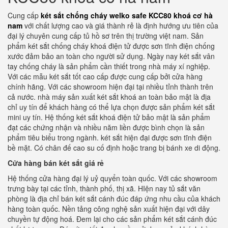
Cung cấp
két sắt chống cháy welko safe KCC80 khoá cơ hà
nam
với chất lượng cao và giá thành rẻ là định hướng ưu tiên của
đại lý chuyên cung cấp tủ hồ sơ trên thị trường việt nam. Sản
phẩm két sắt chống cháy khoá điện tử được sơn tĩnh điện chống
xước đảm bảo an toàn cho người sử dụng. Ngày nay két sắt vân
tay chống cháy là sản phẩm cần thiết trong nhà máy xí nghiệp.
Với các mẫu két sắt tốt cao cấp được cung cấp bởi cửa hàng
chính hãng. Với các showroom hiện đại tại nhiều tỉnh thành trên
cả nước. nhà máy sản xuất két sắt khoá an toàn bảo mật là địa
chỉ uy tín để khách hàng có thể lựa chọn được sản phẩm két sắt
mini uy tín. Hệ thống két sắt khoá điện tử bảo mật là sản phẩm
đạt các chứng nhận và nhiều năm liền được bình chọn là sản
phẩm tiêu biểu trong ngành. két sắt hiện đại được sơn tĩnh điện
bề mặt. Có chân đế cao su cố định hoặc trang bị bánh xe di động.
Cửa hàng bán két sắt giá rẻ
Hệ thống cửa hàng đại lý uỷ quyển toàn quốc. Với các showroom
trưng bày tại các tỉnh, thành phố, thị xã. HIện nay tủ sắt văn
phòng là địa chỉ bán két sắt cánh đúc đáp ứng nhu cầu của khách
hàng toàn quốc. Nền tảng công nghệ sản xuất hiện đại với dây
chuyền tự động hoá. Đem lại cho các sản phẩm két sắt cánh đúc