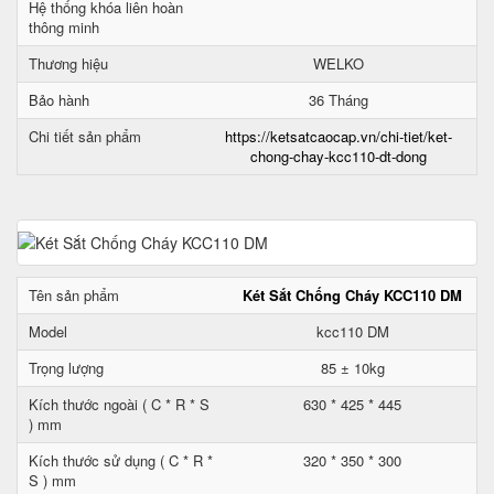
Hệ thống khóa liên hoàn
thông minh
Thương hiệu
WELKO
Bảo hành
36 Tháng
Chi tiết sản phẩm
https://ketsatcaocap.vn/chi-tiet/ket-
chong-chay-kcc110-dt-dong
Tên sản phẩm
Két Sắt Chống Cháy KCC110 DM
Model
kcc110 DM
Trọng lượng
85 ± 10kg
Kích thước ngoài ( C * R * S
630 * 425 * 445
) mm
Kích thước sử dụng ( C * R *
320 * 350 * 300
S ) mm