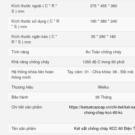
Kích thước ngoài ( C * R *
375 * 455 * 360
S ) mm
Kích thước sử dụng ( C * R
190 * 380 * 240
* S ) mm
Kích thước ngăn kéo ( C *
35 * 290 * 180
R * S ) mm
Tính năng
An Toàn chống cháy
Khả năng chống cháy
1350 độ C trong 60 phút
Hệ thống khóa liên hoàn
Tay cầm: 01 - Chìa khóa: 06 - Đổi mã:
thông minh
Thương hiệu
Welko
Bảo hành
36 Tháng
Chi tiết sản phẩm
https://ketsatcaocap.vn/chi-tiet/ket-sa
chong-chay-kcc-60-kc
Tên sản phẩm
Két sắt chống cháy KCC 60 Điện 