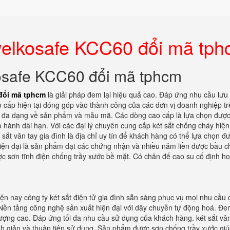
welkosafe KCC60 đổi mã tp
kosafe KCC60 đổi mã tphcm
đổi mã tphcm
là giải pháp đem lại hiệu quả cao. Đáp ứng nhu cầu lưu 
o cấp hiện tại đóng góp vào thành công của các đơn vị doanh nghiệp tr
rất đa dạng về sản phẩm và mẫu mã. Các dòng cao cấp là lựa chọn đượ
 hành dài hạn. Với các đại lý chuyên cung cấp két sắt chống cháy hiện 
 sắt vân tay gia đình là địa chỉ uy tín để khách hàng có thể lựa chọn đ
 hiện đại là sản phẩm đạt các chứng nhận và nhiều năm liền được bầu c
ược sơn tĩnh điện chống trầy xước bề mặt. Có chân đế cao su cố định h
iện nay công ty két sắt điện tử gia đình sẵn sàng phục vụ mọi nhu cầu
Nền tảng công nghệ sản xuất hiện đại với dây chuyền tự động hoá. Đem
ượng cao. Đáp ứng tối đa nhu cầu sử dụng của khách hàng. két sắt vân
tinh giản và thuận tiện sử dụng. Sản phẩm được sơn chống trầy xước gi