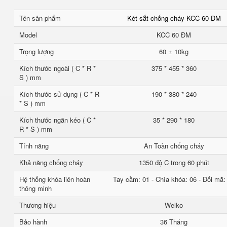
Tên sản phẩm
Két sắt chống cháy KCC 60 ĐM
Model
KCC 60 ĐM
Trọng lượng
60 ± 10kg
Kích thước ngoài ( C * R *
375 * 455 * 360
S ) mm
Kích thước sử dụng ( C * R
190 * 380 * 240
* S ) mm
Kích thước ngăn kéo ( C *
35 * 290 * 180
R * S ) mm
Tính năng
An Toàn chống cháy
Khả năng chống cháy
1350 độ C trong 60 phút
Hệ thống khóa liên hoàn
Tay cầm: 01 - Chìa khóa: 06 - Đổi mã:
thông minh
Thương hiệu
Welko
Bảo hành
36 Tháng