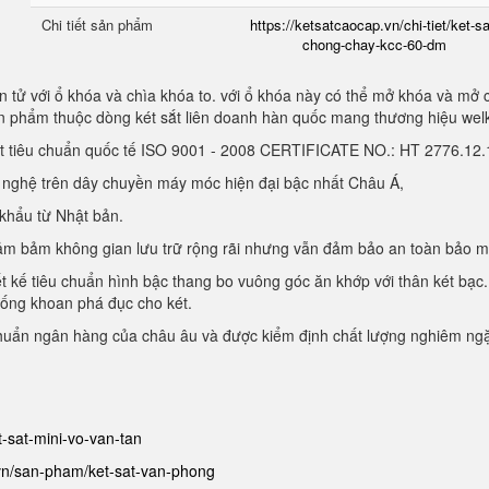
Chi tiết sản phẩm
https://ketsatcaocap.vn/chi-tiet/ket-sa
chong-chay-kcc-60-dm
 tử với ổ khóa và chìa khóa to. với ổ khóa này có thể mở khóa và mở 
sản phẩm thuộc dòng két sắt liên doanh hàn quốc mang thương hiệu we
ạt tiêu chuẩn quốc tế ISO 9001 - 2008 CERTIFICATE NO.: HT 2776.1
g nghệ trên dây chuyền máy móc hiện đại bậc nhất Châu Á,
 khẩu từ Nhật bản.
, đảm bảm không gian lưu trữ rộng rãi nhưng vẫn đảm bảo an toàn bảo 
ết kế tiêu chuẩn hình bậc thang bo vuông góc ăn khớp với thân két bạc.
hống khoan phá đục cho két.
chuẩn ngân hàng của châu âu và được kiểm định chất lượng nghiêm ng
et-sat-mini-vo-van-tan
.vn/san-pham/ket-sat-van-phong