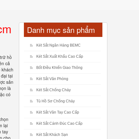
hcm
Danh mục sản phẩm
Két Sắt Ngân Hàng BEMC
trữ hồ
Két Sắt Xuất Khẩu Cao Cấp
ên cả
Bốt Điều Khiển Giao Thông
c khách
đại tại
Két Sắt Văn Phòng
ược sản
họn là
Két Sắt Chống Cháy
oặc có
Tủ Hồ Sơ Chống Cháy
Két Sắt Vân Tay Cao Cấp
 chọn
Két Sắt Cánh Đúc Cao Cấp
 lại
 tay
Két Sắt Khách Sạn
úp cho