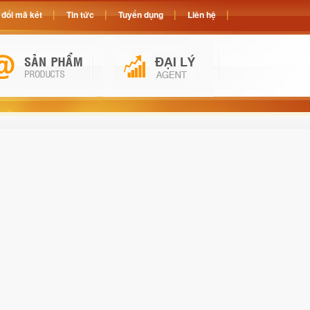
đổi mã két
Tin tức
Tuyển dụng
Liên hệ