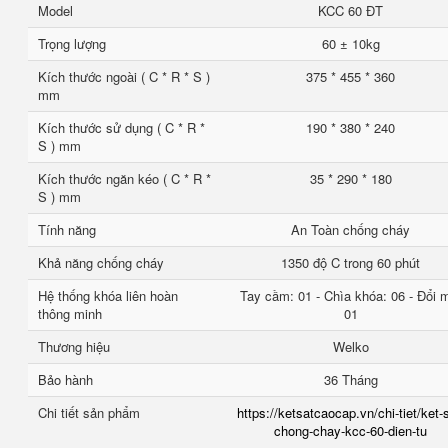
Model
KCC 60 ĐT
Trọng lượng
60 ± 10kg
Kích thước ngoài ( C * R * S )
375 * 455 * 360
mm
Kích thước sử dụng ( C * R *
190 * 380 * 240
S ) mm
Kích thước ngăn kéo ( C * R *
35 * 290 * 180
S ) mm
Tính năng
An Toàn chống cháy
Khả năng chống cháy
1350 độ C trong 60 phút
Hệ thống khóa liên hoàn
Tay cầm: 01 - Chìa khóa: 06 - Đổi 
thông minh
01
Thương hiệu
Welko
Bảo hành
36 Tháng
Chi tiết sản phẩm
https://ketsatcaocap.vn/chi-tiet/ket-
chong-chay-kcc-60-dien-tu