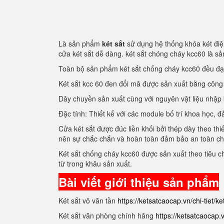
Là sản phẩm
két sắt
sử dụng hệ thống khóa két điện
cửa két sắt dễ dàng. két sắt chóng cháy kcc60 là 
Toàn bộ sản phẩm két sắt chống cháy kcc60 đều đ
Két sắt kcc 60 đen đổi mã được sản xuất bằng côn
Dây chuyền sản xuất cùng với nguyên vật liệu nhập
Đặc tính: Thiết kế với các module bố trí khoa học
Cửa két sắt được đúc liền khối bởi thép dày theo thi
nên sự chắc chắn và hoàn toàn đảm bảo an toàn c
Két sắt chống cháy kcc60 được sản xuất theo tiêu 
từ trong khâu sản xuất.
Bài viết giới thiệu sản phẩm
Két sắt võ văn tần
https://ketsatcaocap.vn/chi-tiet/k
Két sắt văn phòng chính hãng
https://ketsatcaocap