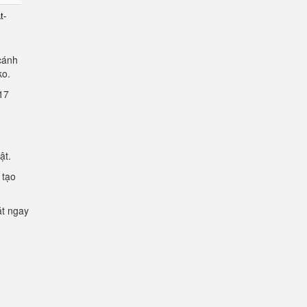
t-
cánh
lko.
2.17
mật.
 tạo
ặt ngay