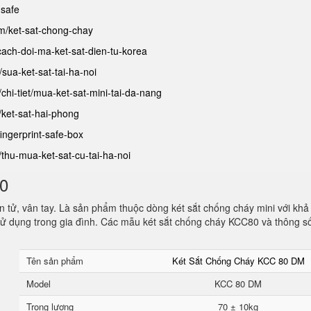
-safe
am/ket-sat-chong-chay
/cach-doi-ma-ket-sat-dien-tu-korea
t/sua-ket-sat-tai-ha-noi
/chi-tiet/mua-ket-sat-mini-tai-da-nang
/ket-sat-hai-phong
fingerprint-safe-box
t/thu-mua-ket-sat-cu-tai-ha-noi
80
 tử, vân tay. Là sản phẩm thuộc dòng két sắt chống cháy mini với khả
ử dụng trong gia đình. Các mẫu két sắt chống cháy KCC80 và thông s
Tên sản phẩm
Két Sắt Chống Cháy KCC 80 DM
Model
KCC 80 DM
Trọng lượng
70 ± 10kg