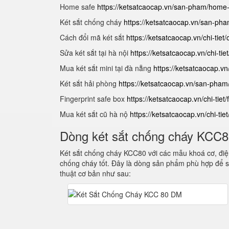
Home safe
https://ketsatcaocap.vn/san-pham/home
Két sắt chống cháy
https://ketsatcaocap.vn/san-ph
Cách đổi mã két sắt
https://ketsatcaocap.vn/chi-tiet
Sửa két sắt tại hà nội
https://ketsatcaocap.vn/chi-tie
Mua két sắt mini tại đà nẵng
https://ketsatcaocap.vn
Két sắt hải phòng
https://ketsatcaocap.vn/san-pham
Fingerprint safe box
https://ketsatcaocap.vn/chi-tiet/
Mua két sắt cũ hà nộ
https://ketsatcaocap.vn/chi-tie
Dòng két sắt chống cháy KCC
Két sắt chống cháy KCC80 với các mẫu khoá cơ, điện
chống cháy tốt. Đây là dòng sản phẩm phù hợp để s
thuật cơ bản như sau: