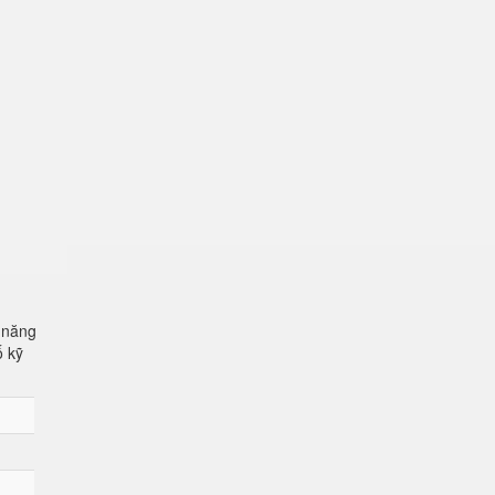
 năng
ố kỹ