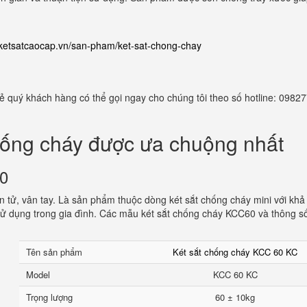
//ketsatcaocap.vn/san-pham/ket-sat-chong-chay
 rẻ quý khách hàng có thể gọi ngay cho chúng tôi theo số hotline: 098
hống cháy được ưa chuộng nhất
60
 tử, vân tay. Là sản phẩm thuộc dòng két sắt chống cháy mini với khả
ử dụng trong gia đình. Các mẫu két sắt chống cháy KCC60 và thông s
Tên sản phẩm
Két sắt chống cháy KCC 60 KC
Model
KCC 60 KC
Trọng lượng
60 ± 10kg