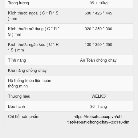
Trọng lượng
85 ± 10kg
Kích thước ngoài ( C * R * S
630 * 425 * 445
) mm
Kích thước sử dụng ( C * R *
320 * 350 * 300
S ) mm
Kích thước ngăn kéo ( C * R
130 * 350 * 250
* S ) mm
Tính năng
An Toàn chống cháy
Khả năng chống cháy
Hệ thống khóa liên hoàn
thông minh
Thương hiệu
WELKO
Bảo hành
36 Tháng
Chi tiết sản phẩm
https://ketsatcaocap.vn/chi-
tiet/ket-sat-chong-chay-kcc110-dm