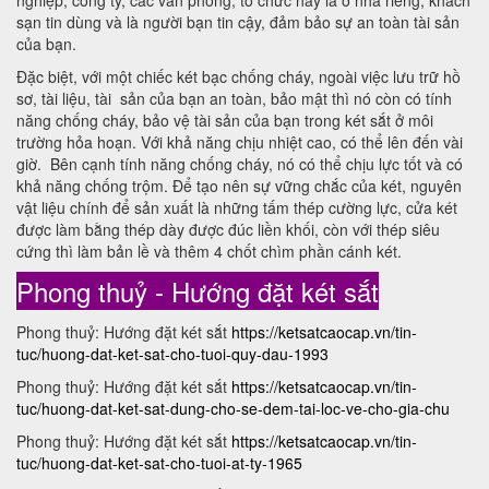
nghiệp, công ty, các văn phòng, tổ chức hay là ở nhà riêng, khách
sạn tin dùng và là người bạn tin cậy, đảm bảo sự an toàn tài sản
của bạn.
Đặc biệt, với một chiếc két bạc chống cháy, ngoài việc lưu trữ hồ
sơ, tài liệu, tài sản của bạn an toàn, bảo mật thì nó còn có tính
năng chống cháy, bảo vệ tài sản của bạn trong két sắt ở môi
trường hỏa hoạn. Với khả năng chịu nhiệt cao, có thể lên đến vài
giờ. Bên cạnh tính năng chống cháy, nó có thể chịu lực tốt và có
khả năng chống trộm. Để tạo nên sự vững chắc của két, nguyên
vật liệu chính để sản xuất là những tấm thép cường lực, cửa két
được làm bằng thép dày được đúc liền khối, còn với thép siêu
cứng thì làm bản lề và thêm 4 chốt chìm phần cánh két.
Phong thuỷ - Hướng đặt két sắt
Phong thuỷ: Hướng đặt két sắt
https://ketsatcaocap.vn/tin-
tuc/huong-dat-ket-sat-cho-tuoi-quy-dau-1993
Phong thuỷ: Hướng đặt két sắt
https://ketsatcaocap.vn/tin-
tuc/huong-dat-ket-sat-dung-cho-se-dem-tai-loc-ve-cho-gia-chu
Phong thuỷ: Hướng đặt két sắt
https://ketsatcaocap.vn/tin-
tuc/huong-dat-ket-sat-cho-tuoi-at-ty-1965