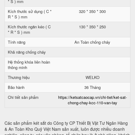
* S ) mm
Kích thước sử dụng ( C *
320 * 350 * 300
R * S ) mm
Kích thước ngăn kéo ( C
130 * 350 * 250
* R * S ) mm
Tính năng
An Toàn chống cháy
Khả năng chống cháy
Hệ thống khóa liên hoàn
thông minh
Thương hiệu
WELKO
Bảo hành
36 Tháng
Chi tiết sản phẩm
https://ketsatcaocap.vn/chi-tiet/ket-sat-
chong-chay-kcc-110-van-tay
Các sản phẩm két sắt do Công ty CP Thiết Bị Vật Tư Ngân Hàng
& An Toàn Kho Quỹ Việt Nam sản xuất, luôn được nhiều doanh