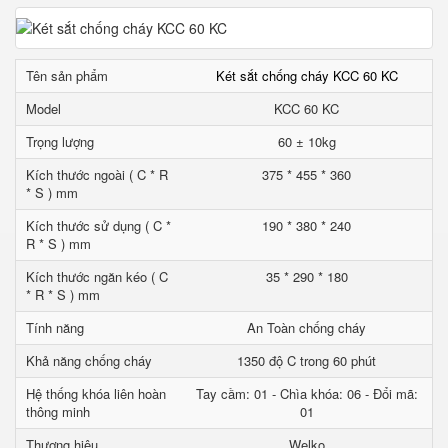
Tên sản phẩm
Két sắt chống cháy KCC 60 KC
Model
KCC 60 KC
Trọng lượng
60 ± 10kg
Kích thước ngoài ( C * R
375 * 455 * 360
* S ) mm
Kích thước sử dụng ( C *
190 * 380 * 240
R * S ) mm
Kích thước ngăn kéo ( C
35 * 290 * 180
* R * S ) mm
Tính năng
An Toàn chống cháy
Khả năng chống cháy
1350 độ C trong 60 phút
Hệ thống khóa liên hoàn
Tay cầm: 01 - Chìa khóa: 06 - Đổi mã:
thông minh
01
Thương hiệu
Welko