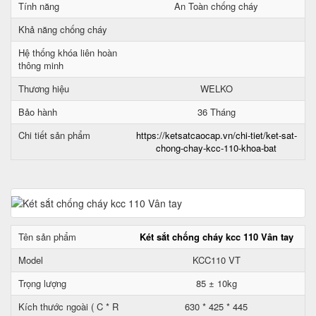
Tính năng
An Toàn chống cháy
Khả năng chống cháy
Hệ thống khóa liên hoàn
thông minh
Thương hiệu
WELKO
Bảo hành
36 Tháng
Chi tiết sản phẩm
https://ketsatcaocap.vn/chi-tiet/ket-sat-
chong-chay-kcc-110-khoa-bat
Tên sản phẩm
Két sắt chống cháy kcc 110 Vân tay
Model
KCC110 VT
Trọng lượng
85 ± 10kg
Kích thước ngoài ( C * R
630 * 425 * 445