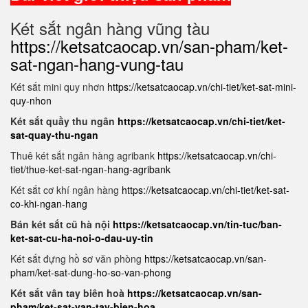
Két sắt ngân hàng vũng tàu
https://ketsatcaocap.vn/san-pham/ket-
sat-ngan-hang-vung-tau
Két sắt mini quy nhơn
https://ketsatcaocap.vn/chi-tiet/ket-sat-mini-
quy-nhon
Két sắt quầy thu ngân
https://ketsatcaocap.vn/chi-tiet/ket-
sat-quay-thu-ngan
Thuê két sắt ngân hàng agribank
https://ketsatcaocap.vn/chi-
tiet/thue-ket-sat-ngan-hang-agribank
Két sắt cơ khí ngân hàng
https://ketsatcaocap.vn/chi-tiet/ket-sat-
co-khi-ngan-hang
Bán két sắt cũ hà nội
https://ketsatcaocap.vn/tin-tuc/ban-
ket-sat-cu-ha-noi-o-dau-uy-tin
Két sắt đựng hồ sơ văn phòng
https://ketsatcaocap.vn/san-
pham/ket-sat-dung-ho-so-van-phong
Két sắt vân tay biên hoà
https://ketsatcaocap.vn/san-
pham/ket-sat-van-tay-bien-hoa