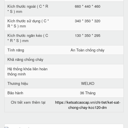
Kích thước ngoài ( C * R
660 * 440 * 460
* S ) mm
Kích thước sử dụng ( C *
340 * 350 * 320
R * S ) mm
Kích thước ngăn kéo ( C
130 * 350 * 295
* R * S ) mm
Tính năng
An Toàn chống cháy
Khả năng chống cháy
Hệ thống khóa liên hoàn
thông minh
Thương hiệu
WELKO
Bảo hành
36 Tháng
Chi tiết xem thêm tại
https://ketsatcaocap.vn/chi-tiet/ket-sat-
chong-chay-kcc120-dm