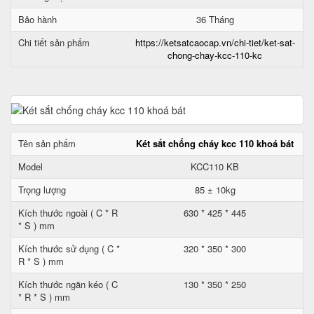
Bảo hành
36 Tháng
Chi tiết sản phẩm
https://ketsatcaocap.vn/chi-tiet/ket-sat-
chong-chay-kcc-110-kc
Tên sản phẩm
Két sắt chống cháy kcc 110 khoá bát
Model
KCC110 KB
Trọng lượng
85 ± 10kg
Kích thước ngoài ( C * R
630 * 425 * 445
* S ) mm
Kích thước sử dụng ( C *
320 * 350 * 300
R * S ) mm
Kích thước ngăn kéo ( C
130 * 350 * 250
* R * S ) mm