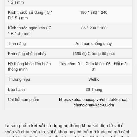
* S ) mm
Kích thước sử dụng ( C *
190 * 380 * 240
R * S ) mm
Kích thước ngăn kéo ( C
35 * 290 * 180
* R * S ) mm
Tính năng
An Toàn chống cháy
Khả năng chống cháy
1350 độ C trong 60 phút
Hệ thống khóa liên hoàn
Tay cầm: 01 - Chìa khóa: 06 - Đổi mã:
thông minh
01
Thương hiệu
Welko
Bảo hành
36 Tháng
Chi tiết sản phẩm
https://ketsatcaocap.vn/chi-tiet/ket-sat-
chong-chay-kcc-60-dm
Là sản phẩm
két sắt
sử dụng hệ thống khóa két điện tử với ổ
khóa và chìa khóa to. với ổ khóa này có thể mở khóa và mở cánh