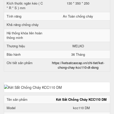
Kích thước ngăn kéo ( C
130 * 350 * 250
* R * S ) mm
Tính năng
An Toàn chống cháy
Khả năng chống cháy
Hệ thống khóa liên hoàn
thông minh
Thương hiệu
WELKO
Bảo hành
36 Tháng
Chi tiết sản phẩm
https://ketsatcaocap.vn/chi-tiet/ket-
chong-chay-kcc110-dt-dong
Tên sản phẩm
Két Sắt Chống Cháy KCC110 DM
Model
kcc110 DM