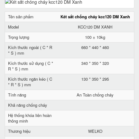
Tên sản phẩm
Két sắt chống cháy kcc120 DM Xanh
Model
KCC120 DM XANH
Trọng lượng
100 ± 10kg
Kích thước ngoài ( C * R
660 * 440 * 460
* S ) mm
Kích thước sử dụng ( C *
340 * 350 * 320
R * S ) mm
Kích thước ngăn kéo ( C
130 * 350 * 295
* R * S ) mm
Tính năng
An Toàn chống cháy
Khả năng chống cháy
Hệ thống khóa liên hoàn
thông minh
Thương hiệu
WELKO