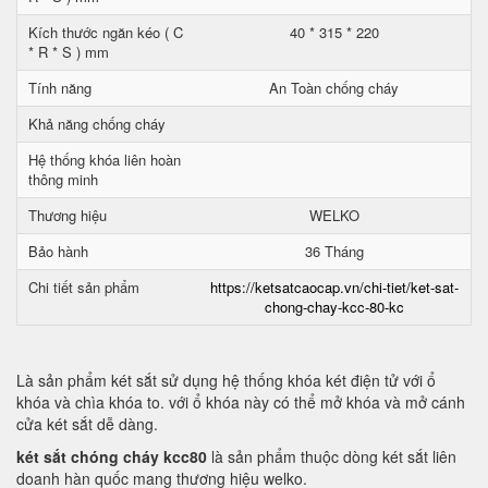
Kích thước ngăn kéo ( C
40 * 315 * 220
* R * S ) mm
Tính năng
An Toàn chống cháy
Khả năng chống cháy
Hệ thống khóa liên hoàn
thông minh
Thương hiệu
WELKO
Bảo hành
36 Tháng
Chi tiết sản phẩm
https://ketsatcaocap.vn/chi-tiet/ket-sat-
chong-chay-kcc-80-kc
Là sản phẩm két sắt sử dụng hệ thống khóa két điện tử với ổ
khóa và chìa khóa to. với ổ khóa này có thể mở khóa và mở cánh
cửa két sắt dễ dàng.
két sắt chóng cháy kcc80
là sản phẩm thuộc dòng két sắt liên
doanh hàn quốc mang thương hiệu welko.