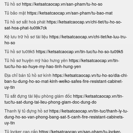
Tủ hồ sơ
https://ketsatcaocap.vn/san-pham/tu-ho-so
Tủ bảo mật
https://ketsatcaocap.vn/san-pham/tu-bao-mat
Tủ hồ sơ sắt hoà phát
https://ketsatcaocap.vn/chi-tiet/tu-ho-so-
sat-hoa-phat-tu09k7ck
Kệ lưu trữ hồ sơ tài liệu
https://ketsatcaocap.vn/chi-tiet/ke-luu-tru-
ho-so
Tủ hồ sơ tu09k5
https://ketsatcaocap.vn/tin-tuc/tu-ho-so-tu09k5
Tủ hồ sơ huyện mỹ hào hưng yên
https://ketsatcaocap.vn/tin-
tuc/tu-ho-so-huye-my-hao-tinh-hung-yen
Địa chỉ bán tủ hồ sơ kính
https://ketsatcaocap.vn/tu-ho-so/dia-chi-
ban-tu-dung-ho-so-mat-kinh-welko-safes-fire-resistant-cabinet-
uy-tin
Tủ sắt đựng tài liệu phòng giám đốc
https://ketsatcaocap.vn/tin-
tuc/tu-sat-dung-tai-lieu-phong-giam-doc-dung-do
Thanh lý tủ đựng hồ sơ
https://ketsatcaocap.vn/tin-tuc/thanh-ly-tu-
dung-ho-so-van-phong-bang-sat-5-canh-fire-resistant-cabinets-
uy-tin
Tủ locker cao cấp
https://ketsatcaocap.vn/san-pham/tu-locker-