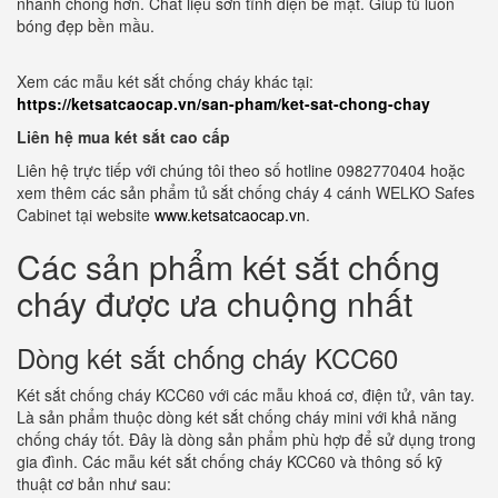
nhanh chóng hơn. Chất liệu sơn tĩnh điện bề mặt. Giúp tủ luôn
bóng đẹp bền mầu.
Xem các mẫu két sắt chống cháy khác tại:
https://ketsatcaocap.vn/san-pham/ket-sat-chong-chay
Liên hệ mua két sắt cao cấp
Liên hệ trực tiếp với chúng tôi theo số hotline 0982770404 hoặc
xem thêm các sản phẩm tủ sắt chống cháy 4 cánh WELKO Safes
Cabinet tại website
www.ketsatcaocap.vn
.
Các sản phẩm két sắt chống
cháy được ưa chuộng nhất
Dòng két sắt chống cháy KCC60
Két sắt chống cháy KCC60 với các mẫu khoá cơ, điện tử, vân tay.
Là sản phẩm thuộc dòng két sắt chống cháy mini với khả năng
chống cháy tốt. Đây là dòng sản phẩm phù hợp để sử dụng trong
gia đình. Các mẫu két sắt chống cháy KCC60 và thông số kỹ
thuật cơ bản như sau: