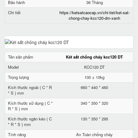
Bảo hành
36 Tháng
Chi tiết
https://ketsatcaocap.vn/chi-tiet/ket-sat-
chong-chay-kcc120-dm-xanh
Tên sản phẩm
Két sắt chống cháy kcc120 DT
Model
KCC120 DT
Trọng lượng
100 ± 10kg
Kích thước ngoài ( C * R
660 * 440 * 460
* S ) mm
Kích thước sử dụng ( C *
340 * 350 * 320
R * S ) mm
Kích thước ngăn kéo ( C
130 * 350 * 295
* R * S ) mm
Tính năng
An Toàn chống cháy