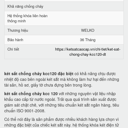
Khả năng chống cháy
Hệ thống khóa liên hoàn
thông minh
Thương hiệu
WELKO
Bảo hành
36 Tháng
Chi tiết
https://ketsatcaocap.vn/chi-tiet/ket-sat-
chong-chay-kcc120-dt
két sắt chống cháy kcc120 đặc biệt
có khả năng chịu được
nhiệt độ cao bên ngoài két sắt mà không làm hư hại đến những
tài sản, hồ sơ, giấy tờ chưa đựng bên trong lòng.
két sắt chống cháy kcc 120
với những nguyên vật liệu nhập
khẩu cao cấp từ nước ngoài. Trải qua quá trình sản xuất được
giám sát chặt chẽ, với những tiêu chuẩn két sắt ngân hàng, tiêu
chuẩn ISO 9001-2008.
Có thể nói đây là sản phẩm được nhiều khách hàng lựa chọn vì
những đặc biệt của chiếc két sắt này. hệ thống khóa két điện tử