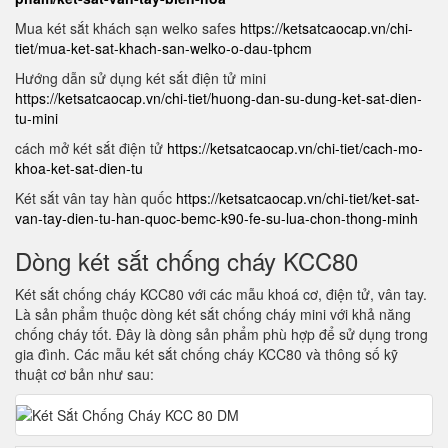
Mua két sắt khách sạn welko safes
https://ketsatcaocap.vn/chi-
tiet/mua-ket-sat-khach-san-welko-o-dau-tphcm
Hướng dẫn sử dụng két sắt điện tử mini
https://ketsatcaocap.vn/chi-tiet/huong-dan-su-dung-ket-sat-dien-
tu-mini
cách mở két sắt điện tử
https://ketsatcaocap.vn/chi-tiet/cach-mo-
khoa-ket-sat-dien-tu
Két sắt vân tay hàn quốc
https://ketsatcaocap.vn/chi-tiet/ket-sat-
van-tay-dien-tu-han-quoc-bemc-k90-fe-su-lua-chon-thong-minh
Dòng két sắt chống cháy KCC80
Két sắt chống cháy KCC80 với các mẫu khoá cơ, điện tử, vân tay.
Là sản phẩm thuộc dòng két sắt chống cháy mini với khả năng
chống cháy tốt. Đây là dòng sản phẩm phù hợp để sử dụng trong
gia đình. Các mẫu két sắt chống cháy KCC80 và thông số kỹ
thuật cơ bản như sau: