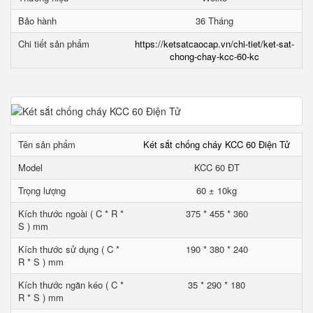
Bảo hành
36 Tháng
Chi tiết sản phẩm
https://ketsatcaocap.vn/chi-tiet/ket-sat-
chong-chay-kcc-60-kc
Tên sản phẩm
Két sắt chống cháy KCC 60 Điện Tử
Model
KCC 60 ĐT
Trọng lượng
60 ± 10kg
Kích thước ngoài ( C * R *
375 * 455 * 360
S ) mm
Kích thước sử dụng ( C *
190 * 380 * 240
R * S ) mm
Kích thước ngăn kéo ( C *
35 * 290 * 180
R * S ) mm