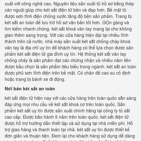
xuất với công nghệ cao. Nguyên liệu sản xuất tủ hồ sơ bằng thép
cán nguội giúp cho két sắt điện tử bền và đẹp hơn. Bề mặt tủ
được sơn tĩnh điện chống xước tăng độ bền sản phẩm. Trang bị
két sắt an toàn để lưu trữ hồ sơ văn bản tốt hơn. GỌn gàng và
tìm kiếm nhanh chóng. két sắt khoá vân tay mang lại cho không
gian thêm sang trọng. Với các cửa hàng hiện đại tại nhiều tỉnh
thành trên cả nước. nhà máy sản xuất két sắt chống cháy khoá
vân tay là địa chỉ uy tín để khách hàng có thể lựa chọn được sản
phẩm két sắt điện tử gia đình uy tín. Hệ thống két sắt vân tay
chống cháy là sản phẩm đạt các chứng nhận và nhiều năm liền
được bầu chọn là sản phẩm tiêu biểu trong ngành. két sắt an toàn
được phủ sơn tĩnh điện trên bề mặt. Có chân đế cao su cố định
hoặc trang bị bánh xe di động.
Nơi bán két sắt an toàn
két sắt điện tử hiện nay với các cửa hàng trên toàn quốc sẵn sàng
đáp ứng mọi nhu cầu về két sắt khoá cơ trên toàn quốc. Sản
phẩm két sắt uy tín được sản xuất chính hãng tại công ty tủ sắt
cao cấp. Được bảo hành 5 năm trên toàn quốc. két sắt điện tử
được hỗ trợ hướng dẫn thiết lập và sử dụng tại nhà miễn phí. Hỗ
trợ giao hàng và thanh toán tại nhà. két sắt uy tín được thiết kế
đơn giản và thuận tiện. Đem lại cho khách hàng sử dụng dễ dàng