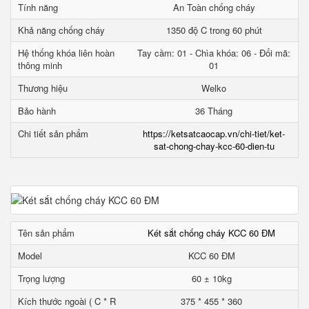
Tính năng
An Toàn chống cháy
Khả năng chống cháy
1350 độ C trong 60 phút
Hệ thống khóa liên hoàn
Tay cầm: 01 - Chìa khóa: 06 - Đổi mã:
thông minh
01
Thương hiệu
Welko
Bảo hành
36 Tháng
Chi tiết sản phẩm
https://ketsatcaocap.vn/chi-tiet/ket-
sat-chong-chay-kcc-60-dien-tu
Tên sản phẩm
Két sắt chống cháy KCC 60 ĐM
Model
KCC 60 ĐM
Trọng lượng
60 ± 10kg
Kích thước ngoài ( C * R
375 * 455 * 360