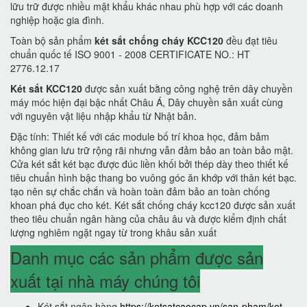
lữu trữ được nhiều mật khẩu khác nhau phù hợp với các doanh
nghiệp hoặc gia đình.
Toàn bộ sản phẩm
két sắt chống cháy KCC120
đều đạt tiêu
chuẩn quốc tế ISO 9001 - 2008 CERTIFICATE NO.: HT
2776.12.17
Két sắt KCC120
được sản xuất bằng công nghệ trên dây chuyền
máy móc hiện đại bậc nhất Châu Á, Dây chuyền sản xuất cùng
với nguyên vật liệu nhập khẩu từ Nhật bản.
Đặc tính: Thiết kế với các module bố trí khoa học, đảm bảm
không gian lưu trữ rộng rãi nhưng vẫn đảm bảo an toàn bảo mật.
Cửa két sắt két bạc được đúc liền khối bởi thép dày theo thiết kế
tiêu chuẩn hình bậc thang bo vuông góc ăn khớp với thân két bạc.
tạo nên sự chắc chắn và hoàn toàn đảm bảo an toàn chống
khoan phá đục cho két. Két sắt chống cháy kcc120 được sản xuất
theo tiêu chuẩn ngân hàng của châu âu và được kiểm định chất
lượng nghiêm ngặt ngay từ trong khâu sản xuất
Danh mục các sản phẩm được sản
xuất tại nhà máy chúng tôi
Két sắt ngân hàng
https://ketsatcaocap.vn/san-pham/ket-