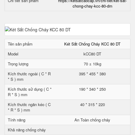
Chi tiết sản phẩm
https://ketsatcaocap.vn/chi-tiet/ket-sat-
chong-chay-kcc-80-dm
Tên sản phẩm
Két Sắt Chống Cháy KCC 80 DT
Model
kCC80 DT
Trọng lượng
70 ± 10kg
Kích thước ngoài ( C * R
395 * 455 * 380
* S ) mm
Kích thước sử dụng ( C *
190 * 340 * 250
R * S ) mm
Kích thước ngăn kéo ( C
40 * 315 * 220
* R * S ) mm
Tính năng
An Toàn chống cháy
Khả năng chống cháy