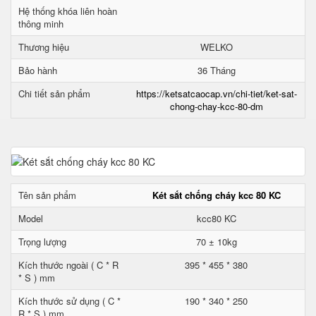
Hệ thống khóa liên hoàn
thông minh
Thương hiệu
WELKO
Bảo hành
36 Tháng
Chi tiết sản phẩm
https://ketsatcaocap.vn/chi-tiet/ket-sat-
chong-chay-kcc-80-dm
Tên sản phẩm
Két sắt chống cháy kcc 80 KC
Model
kcc80 KC
Trọng lượng
70 ± 10kg
Kích thước ngoài ( C * R
395 * 455 * 380
* S ) mm
Kích thước sử dụng ( C *
190 * 340 * 250
R * S ) mm