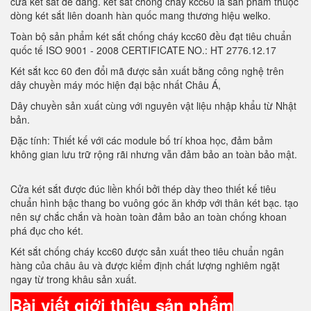
cửa két sắt dễ dàng. két sắt chóng cháy kcc60 là sản phẩm thuộc
dòng két sắt liên doanh hàn quốc mang thương hiệu welko.
Toàn bộ sản phẩm két sắt chống cháy kcc60 đều đạt tiêu chuẩn
quốc tế ISO 9001 - 2008 CERTIFICATE NO.: HT 2776.12.17
Két sắt kcc 60 đen đổi mã được sản xuất bằng công nghệ trên
dây chuyền máy móc hiện đại bậc nhất Châu Á,
Dây chuyền sản xuất cùng với nguyên vật liệu nhập khẩu từ Nhật
bản.
Đặc tính: Thiết kế với các module bố trí khoa học, đảm bảm
không gian lưu trữ rộng rãi nhưng vẫn đảm bảo an toàn bảo mật.
Cửa két sắt được đúc liền khối bởi thép dày theo thiết kế tiêu
chuẩn hình bậc thang bo vuông góc ăn khớp với thân két bạc. tạo
nên sự chắc chắn và hoàn toàn đảm bảo an toàn chống khoan
phá đục cho két.
Két sắt chống cháy kcc60 được sản xuất theo tiêu chuẩn ngân
hàng của châu âu và được kiểm định chất lượng nghiêm ngặt
ngay từ trong khâu sản xuất.
Bài viết giới thiệu sản phẩm