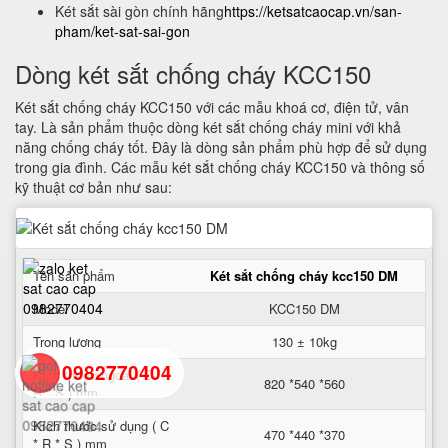
Két sắt sài gòn chính hãng
https://ketsatcaocap.vn/san-
pham/ket-sat-sai-gon
Dòng két sắt chống cháy KCC150
Két sắt chống cháy KCC150 với các mẫu khoá cơ, điện tử, vân
tay. Là sản phẩm thuộc dòng két sắt chống cháy mini với khả
năng chống cháy tốt. Đây là dòng sản phẩm phù hợp để sử dụng
trong gia đình. Các mẫu két sắt chống cháy KCC150 và thông số
kỹ thuật cơ bản như sau:
Tên sản phẩm
Két sắt chống cháy kcc150 DM
Model
KCC150 DM
Trọng lượng
130 ± 10kg
0982770404
Kích thước ngoài ( C *
820 *540 *560
R * S ) mm
Kích thước sử dụng ( C
back
470 *440 *370
* R * S ) mm