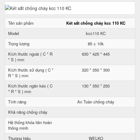
Tên sản phẩm
Két sắt chống cháy kcc 110 KC
Model
kcc110 KC
Trọng lượng
85 ± 10k
Kích thước ngoài ( C * R
630 * 425 * 445
* S ) mm
Kích thước sử dụng ( C *
320 * 350 * 300
R * S ) mm
Kích thước ngăn kéo ( C
130 * 350 * 250
* R * S ) mm
Tính năng
An Toàn chống cháy
Khả năng chống cháy
Hệ thống khóa liên hoàn
thông minh
Thương hiệu
WELKO