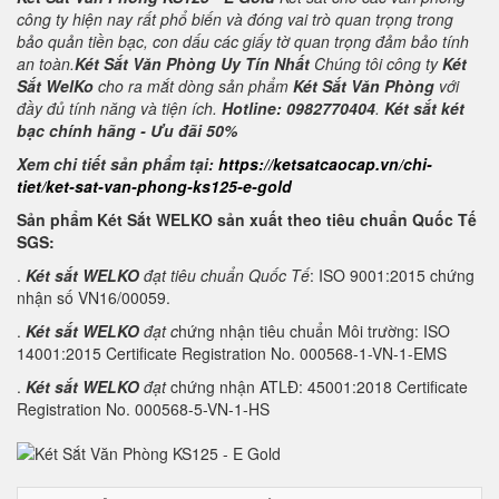
công ty hiện nay rất phổ biến và đóng vai trò quan trọng trong
bảo quản tiền bạc, con dấu các giấy tờ quan trọng đảm bảo tính
an toàn.
Két Sắt Văn Phòng Uy Tín Nhất
Chúng tôi công ty
Két
Sắt WelKo
cho ra mắt dòng sản phẩm
Két Sắt Văn Phòng
với
đầy đủ tính năng và tiện ích.
Hotline: 0982770404
.
Két sắt két
bạc chính hãng - Ưu đãi 50%
Xem chi tiết sản phẩm tại:
https://ketsatcaocap.vn/chi-
tiet/ket-sat-van-phong-ks125-e-gold
Sản phẩm Két Sắt WELKO sản xuất theo tiêu chuẩn Quốc Tế
SGS:
.
Két sắt WELKO
đạt tiêu chuẩn Quốc Tế
: ISO 9001:2015 chứng
nhận số VN16/00059.
.
Két sắt WELKO
đạt c
hứng nhận tiêu chuẩn Môi trường: ISO
14001:2015 Certificate Registration No. 000568-1-VN-1-EMS
.
Két sắt WELKO
đạt
chứng nhận ATLĐ: 45001:2018 Certificate
Registration No. 000568-5-VN-1-HS