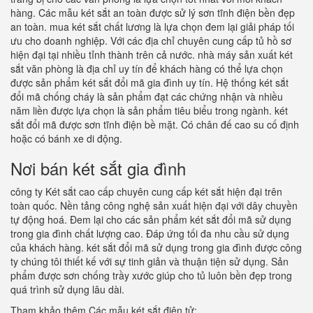
hàng. Các mẫu két sắt an toàn được sử lý sơn tĩnh điện bền đẹp
an toàn. mua két sắt chất lương là lựa chọn đem lại giải pháp tối
ưu cho doanh nghiệp. Với các địa chỉ chuyên cung cấp tủ hồ sơ
hiện đại tại nhiều tỉnh thành trên cả nước. nhà máy sản xuất két
sắt văn phòng là địa chỉ uy tín để khách hàng có thể lựa chọn
được sản phẩm két sắt đổi mã gia đình uy tín. Hệ thống két sắt
đổi mã chống cháy là sản phẩm đạt các chứng nhận và nhiều
năm liền được lựa chọn là sản phẩm tiêu biểu trong ngành. két
sắt đổi mã được sơn tĩnh điện bề mặt. Có chân đế cao su cố định
hoặc có bánh xe di động.
Nơi bán két sắt gia đình
công ty Két sắt cao cấp chuyên cung cấp két sắt hiện đại trên
toàn quốc. Nền tảng công nghệ sản xuất hiện đại với dây chuyền
tự động hoá. Đem lại cho các sản phẩm két sắt đổi mã sử dụng
trong gia đình chất lượng cao. Đáp ứng tối đa nhu cầu sử dụng
của khách hàng. két sắt đổi mã sử dụng trong gia đình được công
ty chúng tôi thiết kế với sự tinh giản và thuận tiện sử dụng. Sản
phẩm được sơn chống trầy xước giúp cho tủ luôn bền đẹp trong
quá trình sử dụng lâu dài.
Tham khảo thêm Các mẫu két sắt điện tử: