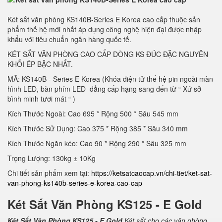
Két sắt văn phòng KS140B-Series E Korea cao cấp thuộc sản
phẩm thế hệ mới nhất áp dụng công nghệ hiện đại được nhập
khẩu với tiêu chuẩn ngân hàng quốc tế.
KÉT SẮT VĂN PHÒNG CAO CẤP DÒNG KS ĐÚC ĐẶC NGUYÊN
KHỐI ÉP BẬC NHẤT.
MÃ: KS140B - Series E Korea (Khóa điện tử thế hệ pin ngoài màn
hình LED, bàn phím LED đẳng cấp hạng sang đến từ “ Xứ sở
bình minh tươi mát “ )
Kích Thước Ngoài: Cao 695 * Rộng 500 * Sâu 545 mm
Kích Thước Sử Dụng: Cao 375 * Rộng 385 * Sâu 340 mm
Kích Thước Ngăn kéo: Cao 90 * Rộng 290 * Sâu 325 mm
Trọng Lượng: 130kg ± 10Kg
Chi tiết sản phẩm xem tại:
https://ketsatcaocap.vn/chi-tiet/ket-sat-
van-phong-ks140b-series-e-korea-cao-cap
Két Sắt Văn Phòng KS125 - E Gold
Két Sắt Văn Phòng KS125 - E Gold
Két sắt cho các văn phòng