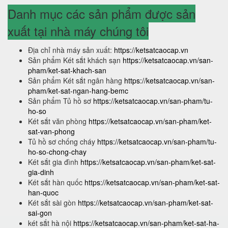
Danh mục các sản phẩm được sản
xuất tại nhà máy chúng tôi
Địa chỉ nhà máy sản xuất:
https://ketsatcaocap.vn
Sản phẩm Két sắt khách sạn
https://ketsatcaocap.vn/san-
pham/ket-sat-khach-san
Sản phẩm Két sắt ngân hàng
https://ketsatcaocap.vn/san-
pham/ket-sat-ngan-hang-bemc
Sản phẩm Tủ hồ sơ
https://ketsatcaocap.vn/san-pham/tu-
ho-so
Két sắt văn phòng
https://ketsatcaocap.vn/san-pham/ket-
sat-van-phong
Tủ hồ sơ chống cháy
https://ketsatcaocap.vn/san-pham/tu-
ho-so-chong-chay
Két sắt gia đình
https://ketsatcaocap.vn/san-pham/ket-sat-
gia-dinh
Két sắt hàn quốc
https://ketsatcaocap.vn/san-pham/ket-sat-
han-quoc
Két sắt sài gòn
https://ketsatcaocap.vn/san-pham/ket-sat-
sai-gon
két sắt hà nội
https://ketsatcaocap.vn/san-pham/ket-sat-ha-