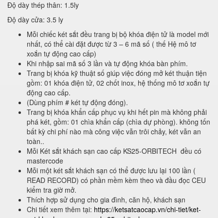
Độ dày thép thân: 1.5ly
Độ dày cửa: 3.5 ly
Mỗi chiếc két sắt đều trang bị bộ khóa điện tử là model mới
nhất, có thể cài đặt được từ 3 – 6 mã số ( thế Hệ mô tơ
xoắn tự động cao cấp)
Khi nhập sai mã số 3 lần và tự động khóa bàn phím.
Trang bị khóa kỹ thuật số giúp việc đóng mở két thuận tiện
gồm: 01 khóa điện tử, 02 chốt inox, hệ thống mô tơ xoắn tự
động cao cấp.
(Dùng phím # két tự động đóng).
Trang bị khóa khẩn cấp phục vụ khi hết pin mà không phải
phá két, gồm: 01 chìa khẩn cấp (chìa dự phòng). không tốn
bất kỳ chi phí nào mà công việc vẫn trôi chảy, két vẫn an
toàn..
Mỗi Két sắt khách sạn cao cấp KS25-ORBITECH đều có
mastercode
Mỗi một két sắt khách sạn có thể được lưu lại 100 lần (
READ RECORD) có phần mềm kèm theo và đầu đọc CEU
kiểm tra giờ mở.
Thích hợp sử dụng cho gia đình, căn hộ, khách sạn
Chi tiết xem thêm tại:
https://ketsatcaocap.vn/chi-tiet/ket-