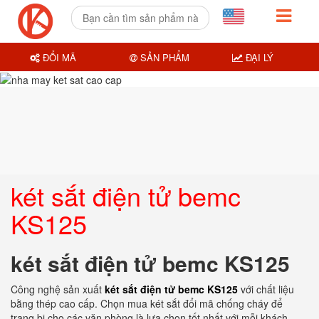
ĐỔI MÃ
SẢN PHẨM
ĐẠI LÝ
két sắt điện tử bemc
KS125
két sắt điện tử bemc KS125
Công nghệ sản xuất
két sắt điện tử bemc KS125
với chất liệu
bằng thép cao cấp. Chọn mua két sắt đổi mã chống cháy để
trang bị cho các văn phòng là lựa chọn tốt nhất với mỗi khách