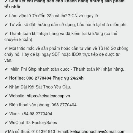
✔
Cam kết
chỉ mang đến cho khách hàng những sản phẩm
tốt nhất.
✔ Làm việc từ 7h đến 22h cả thứ 7,CN và ngày lễ
✔ Tư vấn kê đặt, hướng dẫn sử dụng, bảo hành tại nhà miễn phí.
✔ Thanh toán khi nhận hàng và đã kiểm tra kĩ lưỡng (có thể
chuyển khoản)
✔ Mọi thắc mắc về sản phẩm hoặc cần tư vấn về Tủ Hồ Sơ chống
cháy nổ. Hãy để lại ngay SĐT hoặc IBOX trực tiếp để được tư
vấn.
✔
Miễn Phí Ship nhanh toàn quốc - Thanh toán khi nhận hàng.
✔ Hotline: 098 2770404 Phục vụ 24/24h
✔
Nhận Đặt Két Sắt Theo Yêu Cầu.
✔
Website:
https://ketsatcaocap.vn
✔ Điện thoại văn phòng: 098 2770404
✔ Viber: +84 98 2770404
✔ WeChat ID: FactorySafes
✔Mã số thuế: 0101391913
Email:
ketsatchongchay@gmail.com