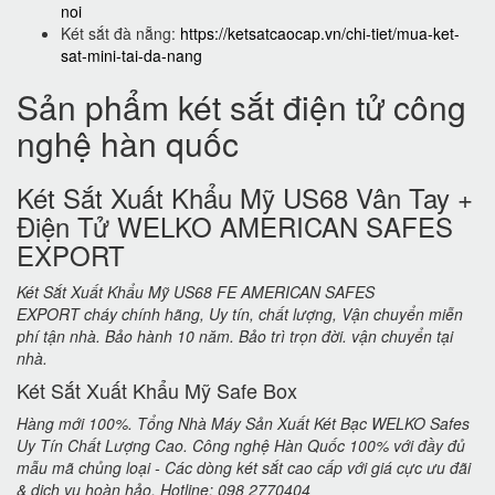
noi
Két sắt đà nẵng:
https://ketsatcaocap.vn/chi-tiet/mua-ket-
sat-mini-tai-da-nang
Sản phẩm két sắt điện tử công
nghệ hàn quốc
Két Sắt Xuất Khẩu Mỹ US68 Vân Tay +
Điện Tử WELKO AMERICAN SAFES
EXPORT
Két Sắt Xuất Khẩu Mỹ US68 FE AMERICAN SAFES
EXPORT cháy chính hãng, Uy tín, chất lượng, Vận chuyển miễn
phí tận nhà. Bảo hành 10 năm. Bảo trì trọn đời. vận chuyển tại
nhà.
Két Sắt Xuất Khẩu Mỹ Safe Box
Hàng mới 100%. Tổng Nhà Máy Sản Xuất Két Bạc WELKO Safes
Uy Tín Chất Lượng Cao. Công nghệ Hàn Quốc 100% với đầy đủ
mẫu mã chủng loại - Các dòng két sắt cao cấp với giá cực ưu đãi
& dịch vụ hoàn hảo. Hotline: 098 2770404