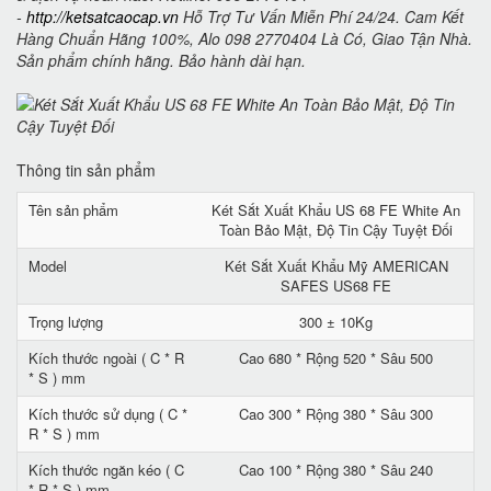
-
http://ketsatcaocap.vn
Hỗ Trợ Tư Vấn Miễn Phí 24/24. Cam Kết
Hàng Chuẩn Hãng 100%, Alo 098 2770404 Là Có, Giao Tận Nhà.
Sản phẩm chính hãng. Bảo hành dài hạn.
Thông tin sản phẩm
Tên sản phẩm
Két Sắt Xuất Khẩu US 68 FE White An
Toàn Bảo Mật, Độ Tin Cậy Tuyệt Đối
Model
Két Sắt Xuất Khẩu Mỹ AMERICAN
SAFES US68 FE
Trọng lượng
300 ± 10Kg
Kích thước ngoài ( C * R
Cao 680 * Rộng 520 * Sâu 500
* S ) mm
Kích thước sử dụng ( C *
Cao 300 * Rộng 380 * Sâu 300
R * S ) mm
Kích thước ngăn kéo ( C
Cao 100 * Rộng 380 * Sâu 240
* R * S ) mm