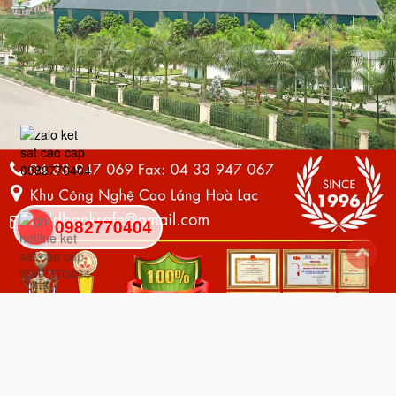
0982770404
back
to
top