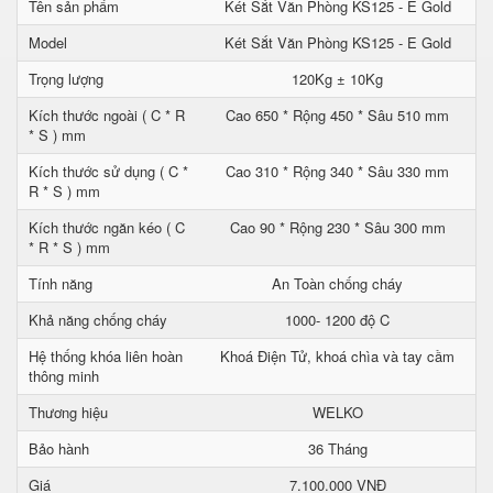
Tên sản phẩm
Két Sắt Văn Phòng KS125 - E Gold
Model
Két Sắt Văn Phòng KS125 - E Gold
Trọng lượng
120Kg ± 10Kg
Kích thước ngoài ( C * R
Cao 650 * Rộng 450 * Sâu 510 mm
* S ) mm
Kích thước sử dụng ( C *
Cao 310 * Rộng 340 * Sâu 330 mm
R * S ) mm
Kích thước ngăn kéo ( C
Cao 90 * Rộng 230 * Sâu 300 mm
* R * S ) mm
Tính năng
An Toàn chống cháy
Khả năng chống cháy
1000- 1200 độ C
Hệ thống khóa liên hoàn
Khoá Điện Tử, khoá chìa và tay cầm
thông minh
Thương hiệu
WELKO
Bảo hành
36 Tháng
Giá
7.100.000 VNĐ