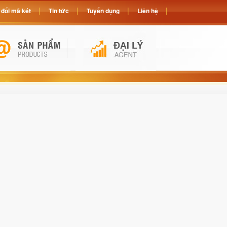
đổi mã két
Tin tức
Tuyển dụng
Liên hệ