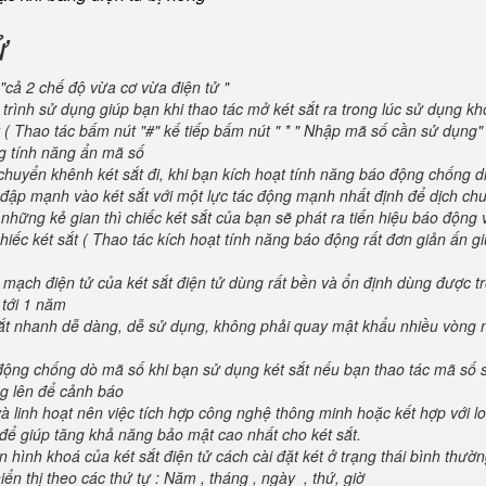
ử
"cả 2 chế độ vừa cơ vừa điện tử "
trình sử dụng giúp bạn khi thao tác mở két sắt ra trong lúc sử dụng kh
 ( Thao tác bấm nút "#" kế tiếp bấm nút " * " Nhập mã số cần sử dụng
ng tính năng ẩn mã số
huyển khênh két sắt đi, khi bạn kích hoạt tính năng báo động chống d
va đập mạnh vào két sắt với một lực tác động mạnh nhất định để dịch ch
 những kẻ gian thì chiếc két sắt của bạn sẽ phát ra tiến hiệu báo động
iếc két sắt ( Thao tác kích hoạt tính năng báo động rất đơn giản ấn g
 mạch điện tử của két sắt điện tử dùng rất bền và ổn định dùng được t
 tới 1 năm
 sắt nhanh dễ dàng, dễ sử dụng, không phải quay mật khẩu nhiều vòng 
 động chống dò mã số khi bạn sử dụng két sắt nếu bạn thao tác mã số 
g lên để cảnh báo
và linh hoạt nên việc tích hợp công nghệ thông minh hoặc kết hợp với l
để giúp tăng khả năng bảo mật cao nhất cho két sắt.
 hình khoá của két sắt điện tử cách cài đặt két ở trạng thái bình thườ
ển thị theo các thứ tự : Năm , tháng , ngày , thứ, giờ