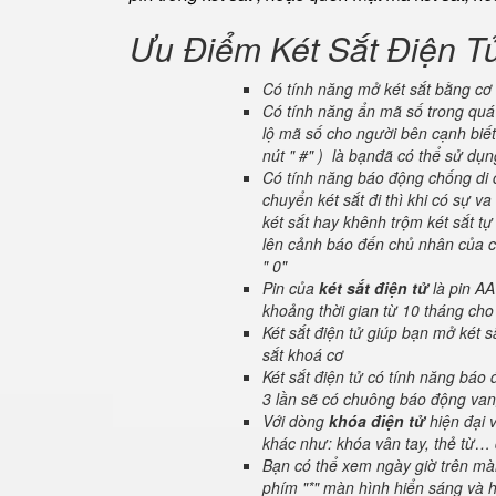
Ưu Điểm Két Sắt Điện T
Có tính năng mở két sắt bằng cơ 
Có tính năng ẩn mã số trong quá 
lộ mã số cho người bên cạnh biết
nút " #" ) là bạnđã có thể sử dụ
Có tính năng báo động chống di c
chuyển két sắt đi thì khi có sự 
két sắt hay khênh trộm két sắt tự
lên cảnh báo đến chủ nhân của ch
" 0"
Pin của
két sắt điện tử
là pin AA
khoảng thời gian từ 10 tháng cho
Két sắt điện tử giúp bạn mở két
sắt khoá cơ
Két sắt điện tử có tính năng báo
3 lần sẽ có chuông báo động van
Với dòng
khóa điện tử
hiện đại 
khác như: khóa vân tay, thẻ từ… 
Bạn có thể xem ngày giờ trên màn
phím "*" màn hình hiển sáng và hi