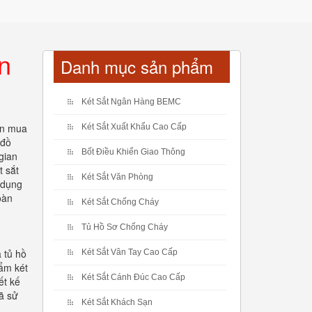
n
Danh mục sản phẩm
Két Sắt Ngân Hàng BEMC
ọn mua
Két Sắt Xuất Khẩu Cao Cấp
 đồ
Bốt Điều Khiển Giao Thông
gian
t sắt
Két Sắt Văn Phòng
ử dụng
oàn
Két Sắt Chống Cháy
Tủ Hồ Sơ Chống Cháy
 tủ hồ
Két Sắt Vân Tay Cao Cấp
ẩm két
Két Sắt Cánh Đúc Cao Cấp
ết kế
ã sử
Két Sắt Khách Sạn