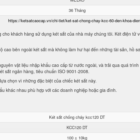
36 Tháng
https://ketsatcaocap.vn/chi-tiet/ket-sat-chong-chay-kcc-60-den-khoa-dien
 cho khách hàng sử dụng két sắt của nhà máy chúng tôi. Két điện tử vớ
ộ cao bên ngoài két sắt mà không làm hư hại đến những tài sản, hồ sơ
guyên vật liệu nhập khẩu cao cấp từ nước ngoài, và trải qua quá trình
két sắt ngân hàng, tiêu chuẩn ISO 9001-2008.
ựa chọn vì những đặc biệt của chiếc két sắt này.
hẩu khác nhau phù hợp với các doanh nghiệp hoặc gia đình.
Két sắt chống cháy kcc120 DT
KCC120 DT
100 ± 10kg