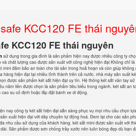
c safe KCC120 FE thái nguyê
afe KCC120 FE thái nguyên
n
sử dụng trong gia đình là sản phẩm hiện nay được nhiều công ty ch
 và chất lượng cao được sản xuất với công nghệ hiện đại Không chỉ là
sắt mini đảm bảo an toàn cho tài sản trong hoả hoạn và còn giúp không 
 hàng hiện đại tại nhiều tỉnh thành trên cả nước. nhà máy sản xuất ké
chọn được sản phẩm két sắt hiện đại uy tín. Hệ thống két sắt vân tay s
ều năm liền được chọn là sản phẩm tiêu biểu trong ngành. két sắt an t
 cao su cố định hoặc lắp đặt bánh xe di động.
iện nay công ty két sắt hiện đại sẵn sàng phục vụ mọi nhu cầu chọn lựa
ản xuất hiện đại với dây chuyền tự động hoá. Đem lại cho các sản ph
đa nhu cầu sử dụng của khách hàng. két sắt mini được sản xuất với thi
âu dài. Sản phẩm được sơn chống trầy xước nên luôn bóng đẹp dù bạn đ