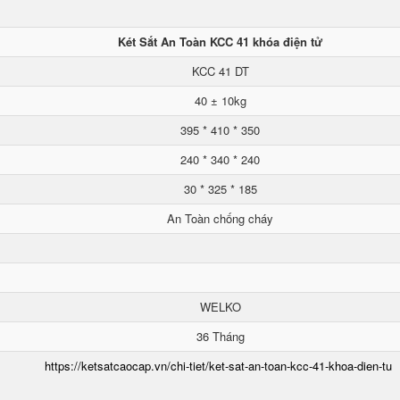
Két Sắt An Toàn KCC 41 khóa điện tử
KCC 41 DT
40 ± 10kg
395 * 410 * 350
240 * 340 * 240
30 * 325 * 185
An Toàn chống cháy
WELKO
36 Tháng
https://ketsatcaocap.vn/chi-tiet/ket-sat-an-toan-kcc-41-khoa-dien-tu