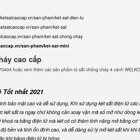
//ketsatcaocap.vn/san-pham/ket-sat-dien-tu
/ketsatcaocap.vn/san-pham/ket-sat
satcaocap.vn/san-pham/ket-sat-chong-chay
tcaocap.vn/san-pham/ket-sat-mini
háy cao cấp
982770404 hoặc xem thêm các sản phẩm tủ sắt chống cháy 4 cánh WELKO
 Tốt nhất 2021
nh bảo mật cao và dễ sử dụng, Khi sử dụng két sắt điện tử các
ược két sắt ra ngay chứ không cần xoay vặn mã số mở như dòng ké
khoá ra bằng điện tử mà két có có thêm tính năng mở bằng cơ "
ộ bền và tính ổn định cao, và dễ dàng sử lý mở két sắt khi khi b
oặc khi bảng điện tử bị hỏng