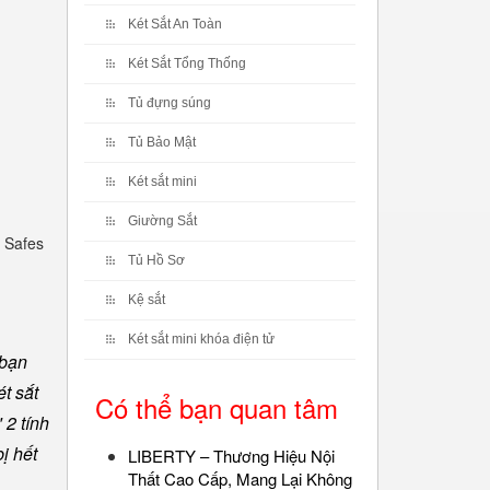
Két Sắt An Toàn
Két Sắt Tổng Thống
Tủ đựng súng
Tủ Bảo Mật
Két sắt mini
Giường Sắt
 Safes
Tủ Hồ Sơ
Kệ sắt
Két sắt mini khóa điện tử
 bạn
t sắt
Có thể bạn quan tâm
 2 tính
ị hết
LIBERTY – Thương Hiệu Nội
Thất Cao Cấp, Mang Lại Không