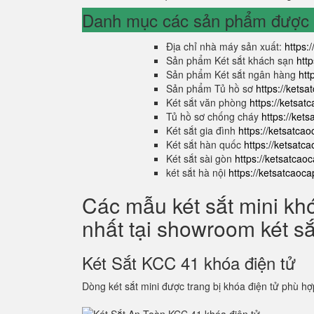
Danh mục các sản phẩm được s
Địa chỉ nhà máy sản xuất:
https:
Sản phẩm Két sắt khách sạn
htt
Sản phẩm Két sắt ngân hàng
htt
Sản phẩm Tủ hồ sơ
https://kets
Két sắt văn phòng
https://ketsa
Tủ hồ sơ chống cháy
https://ket
Két sắt gia đình
https://ketsatca
Két sắt hàn quốc
https://ketsatc
Két sắt sài gòn
https://ketsatcao
két sắt hà nội
https://ketsatcaoc
Các mẫu két sắt mini kh
nhất tại showroom két s
Két Sắt KCC 41 khóa điện tử
Dòng két sắt mini được trang bị khóa điện tử phù hợ