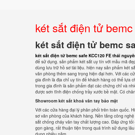
két sắt điện tử bem
két sắt điện tử bemc s
két sắt điện tử bemc safe KCC120 FE thái nguyê
để sử dụng. sản phẩm két sắt uy tín với mẫu mã đẹp
dùng lưu trữ hồ sơ tài liệu. hiện nay sản phẩm két 
văn phòng thêm sang trọng hiện đại hơn. Với các cửa
gia đình là địa chỉ uy tín để khách hàng có thể lựa 
trong gia đình là sản phẩm đạt các chứng chỉ và nhi
được sơn tĩnh điện chống trầy xước bề mặt. Có chân
Showroom két sắt khoá vân tay bảo mật
Với các cửa hàng đại lý phân phối trên toàn quốc. H
sơ văn phòng của khách hàng. Nền tảng công nghệ s
sắt chống cháy vân tay chất lượng cao. Đáp ứng tối 
gọn gàng, rất thuận tiện trong quá trình sử dụng l
dụng nhiều năm.