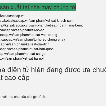
ản xuất tại nhà máy chúng tôi
//ketsatcaocap.vn
ps://ketsatcaocap.vn/san-pham/ket-sat-khach-san
ps://ketsatcaocap.vn/san-pham/ket-sat-ngan-hang-bemc
atcaocap.vn/san-pham/tu-ho-so
tcaocap.vn/san-pham/ket-sat-van-phong
satcaocap.vn/san-pham/tu-ho-so-chong-chay
ocap.vn/san-pham/ket-sat-gia-dinh
aocap.vn/san-pham/ket-sat-han-quoc
cap.vn/san-pham/ket-sat-sai-gon
ap.vn/san-pham/ket-sat-ha-noi
óa điện tử hiện đang được ưa ch
ắt cao cấp
p với nhu cầu của các gia đình.