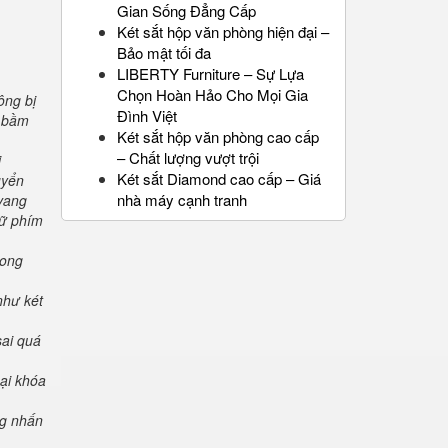
Gian Sống Đẳng Cấp
Két sắt hộp văn phòng hiện đại –
Bảo mật tối đa
LIBERTY Furniture – Sự Lựa
Chọn Hoàn Hảo Cho Mọi Gia
ông bị
Đình Việt
" bầm
Két sắt hộp văn phòng cao cấp
– Chất lượng vượt trội
i
Két sắt Diamond cao cấp – Giá
uyển
nhà máy cạnh tranh
 vang
iữ phím
rong
như két
sai quá
oại khóa
ng nhấn