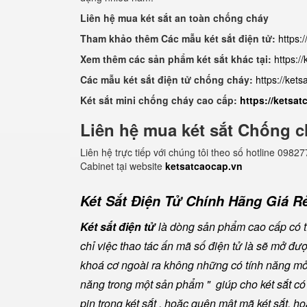
Liên hệ mua két sắt an toàn chống cháy
Tham khảo thêm Các mẫu két sắt điện tử:
https:
Xem thêm các sản phẩm két sắt khác tại:
https:/
Các mẫu két sắt điện tử chống cháy:
https://ket
Két sắt mini chống cháy cao cấp:
https://ketsa
Liên hệ mua két sắt Chống c
Liên hệ trực tiếp với chúng tôi theo số hotline 0
Cabinet tại website
ketsatcaocap.vn
Két Sắt Điện Tử Chính Hãng Giá Rẻ
Két sắt điện tử
là dòng sản phẩm cao cấp có tí
chỉ việc thao tác ấn mã số điện tử là sẽ mở đ
khoá cơ ngoài ra không những có tính năng mở 
năng trong một sản phẩm " giúp cho két sắt có đ
pin trong két sắt , hoặc quên mật mã két sắt, h