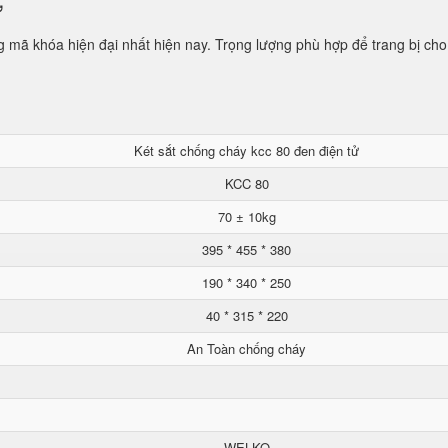
ử
mã khóa hiện đại nhất hiện nay. Trọng lượng phù hợp để trang bị cho
Két sắt chống cháy kcc 80 đen điện tử
KCC 80
70 ± 10kg
395 * 455 * 380
190 * 340 * 250
40 * 315 * 220
An Toàn chống cháy
WELKO