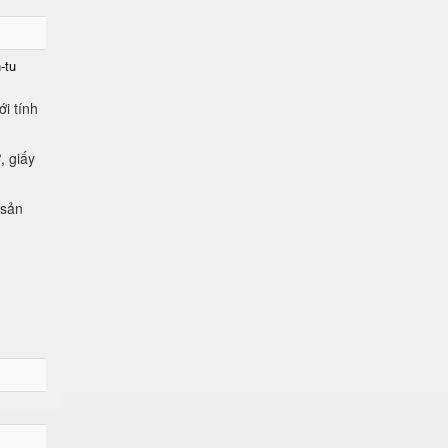
-tu
i tính
, giấy
 sản