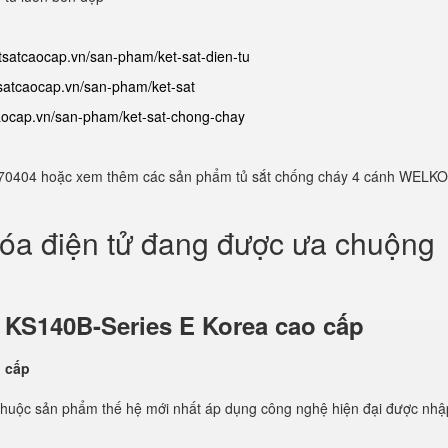
etsatcaocap.vn/san-pham/ket-sat-dien-tu
tsatcaocap.vn/san-pham/ket-sat
caocap.vn/san-pham/ket-sat-chong-chay
982770404 hoặc xem thêm các sản phẩm tủ sắt chống cháy 4 cánh WELKO
hóa điện tử đang được ưa chuộng
ử
KS140B-Series E Korea cao cấp
thuộc sản phẩm thế hệ mới nhất áp dụng công nghệ hiện đại được nhậ