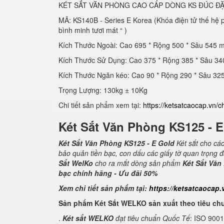
KÉT SẮT VĂN PHÒNG CAO CẤP DÒNG KS ĐÚC ĐẶ
MÃ: KS140B - Series E Korea (Khóa điện tử thế hệ
bình minh tươi mát “ )
Kích Thước Ngoài: Cao 695 * Rộng 500 * Sâu 545 
Kích Thước Sử Dụng: Cao 375 * Rộng 385 * Sâu 3
Kích Thước Ngăn kéo: Cao 90 * Rộng 290 * Sâu 3
Trọng Lượng: 130kg ± 10Kg
Chi tiết sản phẩm xem tại:
https://ketsatcaocap.vn/c
Két Sắt Văn Phòng KS125 - 
Két Sắt Văn Phòng KS125 - E Gold
Két sắt cho cá
bảo quản tiền bạc, con dấu các giấy tờ quan trọng 
Sắt WelKo
cho ra mắt dòng sản phẩm
Két Sắt Văn
bạc chính hãng - Ưu đãi 50%
Xem chi tiết sản phẩm tại:
https://ketsatcaocap.
Sản phẩm Két Sắt WELKO sản xuất theo tiêu ch
.
Két sắt WELKO
đạt tiêu chuẩn Quốc Tế
: ISO 900