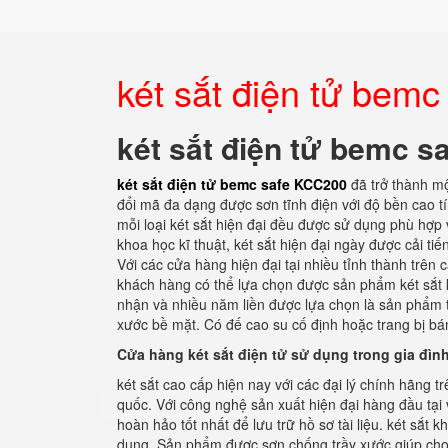
két sắt điện tử bem
két sắt điện tử bemc 
két sắt điện tử bemc safe KCC200
đã trở thành m
đổi mã đa dạng được sơn tĩnh điện với độ bền cao tí
mỗi loại két sắt hiện đại đều được sử dụng phù hợp
khoa học kĩ thuật, két sắt hiện đại ngày được cải t
Với các cửa hàng hiện đại tại nhiều tỉnh thành trên 
khách hàng có thể lựa chọn được sản phẩm két sắt k
nhận và nhiều năm liền được lựa chọn là sản phẩm t
xước bề mặt. Có đế cao su cố định hoặc trang bị bá
Cửa hàng két sắt điện tử sử dụng trong gia đìn
két sắt cao cấp hiện nay với các đại lý chính hãng 
quốc. Với công nghệ sản xuất hiện đại hàng đầu tại
hoàn hảo tốt nhất để lưu trữ hồ sơ tài liệu. két sắt k
dụng. Sản phẩm được sơn chống trầy xước giúp cho