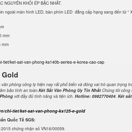
C NGUYÊN KHỐI ÉP BẬC NHẤT.
 pin ngoài màn hình LED, bàn phím LED đẳng cấp hạng sang đến từ “ 
mm
40 mm
25 mm
hi-tiet/ket-sat-van-phong-ks140b-series-e-korea-cao-cap
E Gold
c văn phòng công ty hiện nay rất phổ biến và đóng vai trò quan trọng t
đảm bảo tính an toàn.
Két Sắt Văn Phòng Uy Tín Nhất
Chúng tôi công 
 Phòng
với đầy đủ tính năng và tiện ích.
Hotline: 0982770404
.
Két sắt
vn/chi-tiet/ket-sat-van-phong-ks125-e-gold
uẩn Quốc Tế SGS:
1:2015 chứng nhận số VN16/00059.