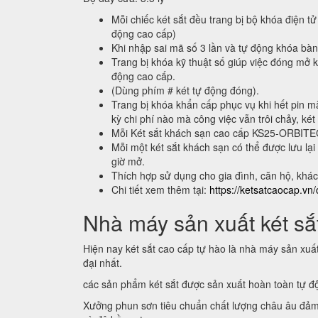
Mỗi chiếc két sắt đều trang bị bộ khóa điện tử
động cao cấp)
Khi nhập sai mã số 3 lần và tự động khóa bà
Trang bị khóa kỹ thuật số giúp việc đóng mở k
động cao cấp.
(Dùng phím # két tự động đóng).
Trang bị khóa khẩn cấp phục vụ khi hết pin m
kỳ chi phí nào mà công việc vẫn trôi chảy, két
Mỗi Két sắt khách sạn cao cấp KS25-ORBIT
Mỗi một két sắt khách sạn có thể được lưu 
giờ mở.
Thích hợp sử dụng cho gia đình, căn hộ, khá
Chi tiết xem thêm tại:
https://ketsatcaocap.vn/
Nhà máy sản xuất két sắt
Hiện nay két sắt cao cấp tự hào là nhà máy sản xuấ
đại nhất.
các sản phẩm két sắt được sản xuất hoàn toàn tự 
Xưởng phun sơn tiêu chuẩn chất lượng châu âu đảm