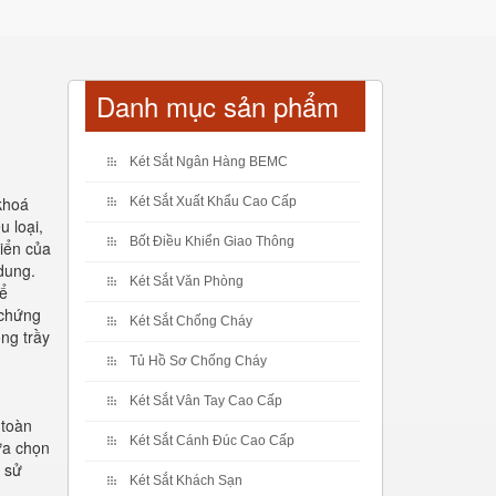
Danh mục sản phẩm
Két Sắt Ngân Hàng BEMC
khoá
Két Sắt Xuất Khẩu Cao Cấp
u loại,
Bốt Điều Khiển Giao Thông
riển của
dung.
Két Sắt Văn Phòng
để
 chứng
Két Sắt Chống Cháy
ng trầy
Tủ Hồ Sơ Chống Cháy
Két Sắt Vân Tay Cao Cấp
 toàn
Két Sắt Cánh Đúc Cao Cấp
ựa chọn
n sử
Két Sắt Khách Sạn