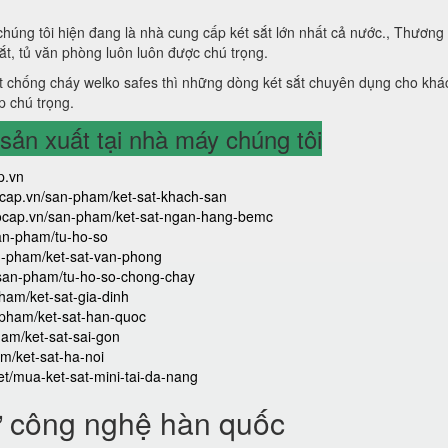
 chúng tôi hiện đang là nhà cung cấp két sắt lớn nhất cả nước., Thương
sắt, tủ văn phòng luôn luôn được chú trọng.
 chống cháy welko safes thì những dòng két sắt chuyên dụng cho khá
p chú trọng.
ản xuất tại nhà máy chúng tôi
p.vn
aocap.vn/san-pham/ket-sat-khach-san
caocap.vn/san-pham/ket-sat-ngan-hang-bemc
san-pham/tu-ho-so
an-pham/ket-sat-van-phong
/san-pham/tu-ho-so-chong-chay
ham/ket-sat-gia-dinh
-pham/ket-sat-han-quoc
ham/ket-sat-sai-gon
m/ket-sat-ha-noi
iet/mua-ket-sat-mini-tai-da-nang
ử công nghệ hàn quốc