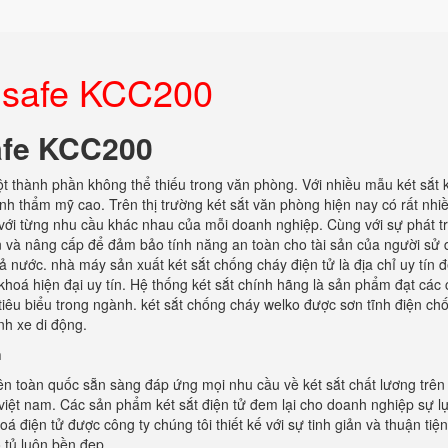
c safe KCC200
safe KCC200
ột thành phần không thể thiếu trong văn phòng. Với nhiều mẫu két sắt 
nh thẩm mỹ cao. Trên thị trường két sắt văn phòng hiện nay có rất nhiề
 với từng nhu cầu khác nhau của mỗi doanh nghiệp. Cùng với sự phát t
iến và nâng cấp để đảm bảo tính năng an toàn cho tài sản của người sử 
cả nước. nhà máy sản xuất két sắt chống cháy điện tử là địa chỉ uy tín 
hoá hiện đại uy tín. Hệ thống két sắt chính hãng là sản phẩm đạt các
iêu biểu trong ngành. két sắt chống cháy welko được sơn tĩnh điện chố
nh xe di động.
h
trên toàn quốc sẵn sàng đáp ứng mọi nhu cầu về két sắt chất lương trên
 việt nam. Các sản phẩm két sắt điện tử đem lại cho doanh nghiệp sự l
hoá điện tử được công ty chúng tôi thiết kế với sự tinh giản và thuận tiệ
 tủ luôn bền đẹp