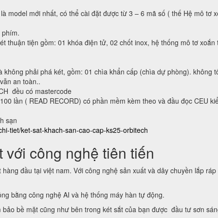
 là model mới nhất, có thể cài đặt được từ 3 – 6 mã số ( thế Hệ mô tơ 
n phím.
ét thuận tiện gồm: 01 khóa điện tử, 02 chốt inox, hệ thống mô tơ xoắn 
à không phải phá két, gồm: 01 chìa khẩn cấp (chìa dự phòng). không t
 vẫn an toàn..
ECH đều có mastercode
lại 100 lần ( READ RECORD) có phần mềm kèm theo và đầu đọc CEU ki
ch sạn
chi-tiet/ket-sat-khach-san-cao-cap-ks25-orbitech
 với công nghệ tiên tiến
t hàng đầu tại việt nam. Với công nghệ sản xuất và dây chuyền lắp ráp
động bằng công nghệ AI và hệ thống máy hàn tự động.
 bảo bề mặt cũng như bên trong két sắt của bạn được đầu tư sơn sá