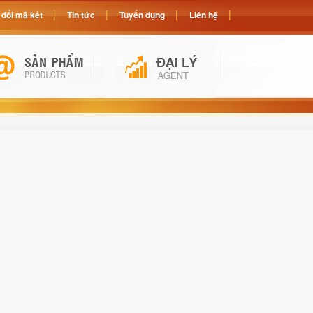
đổi mã két
Tin tức
Tuyển dụng
Liên hệ