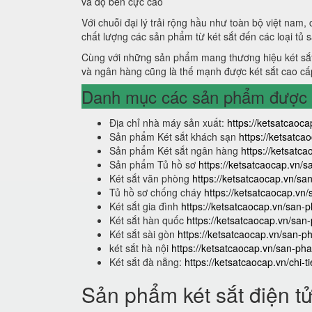
và độ bền cực cao
Với chuỗi đại lý trải rộng hầu như toàn bộ việt nam,
chất lượng các sản phẩm từ két sắt đến các loại tủ 
Cùng với những sản phẩm mang thương hiệu két sắt
và ngân hàng cũng là thế mạnh được két sắt cao cấ
Danh mục các sản phẩm được s
Địa chỉ nhà máy sản xuất:
https://ketsatcaoca
Sản phẩm Két sắt khách sạn
https://ketsatc
Sản phẩm Két sắt ngân hàng
https://ketsat
Sản phẩm Tủ hồ sơ
https://ketsatcaocap.vn/
Két sắt văn phòng
https://ketsatcaocap.vn/s
Tủ hồ sơ chống cháy
https://ketsatcaocap.vn
Két sắt gia đình
https://ketsatcaocap.vn/san-p
Két sắt hàn quốc
https://ketsatcaocap.vn/san
Két sắt sài gòn
https://ketsatcaocap.vn/san-p
két sắt hà nội
https://ketsatcaocap.vn/san-pha
Két sắt đà nẵng:
https://ketsatcaocap.vn/chi-t
Sản phẩm két sắt điện t