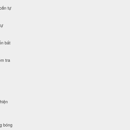
xoắn tự
tự
ốn bất
ểm tra
 hiện
ng bóng