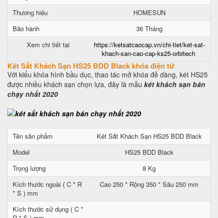
Thương hiệu
HOMESUN
Bảo hành
36 Tháng
Xem chi tiết tại
https://ketsatcaocap.vn/chi-tiet/ket-sat-
khach-san-cao-cap-ks25-orbitech
Két Sắt Khách Sạn HS25 BDD Black khóa điện tử
Với kiểu khóa hình bầu dục, thao tác mở khóa đễ dàng, két HS25
được nhiều khách sạn chọn lựa, đây là mẫu
két khách sạn bán
chạy nhất 2020
Tên sản phẩm
Két Sắt Khách Sạn HS25 BDD Black
Model
HS25 BDD Black
Trọng lượng
8 Kg
Kích thước ngoài ( C * R
Cao 250 * Rộng 350 * Sâu 250 mm
* S ) mm
Kích thước sử dụng ( C *
R * S ) mm