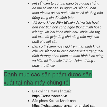
Két sắt điện tử có tính năng báo động chống
dò mã số khi bạn sử dụng két sắt nếu bạn
thao tác mã số sai quá 3 lần sẽ có chuông báo
động vang lên để cảnh báo
Với dòng
khóa điện tử
hiện đại và linh hoạt
nên việc tích hợp công nghệ thông minh hoặc
kết hợp với loại khóa khác như: khóa vân tay,
thẻ từ… để giúp tăng khả năng bảo mật cao
nhất cho két sắt.
Bạn có thể xem ngày giờ trên màn hình khoá
của két sắt điện tử cách cài đặt két ở trạng thái
bình thường nhấn phím "*" màn hình hiển sáng
và hiển thị theo các thứ tự : Năm , tháng ,
ngày , thứ, giờ
Danh mục các sản phẩm được sản
xuất tại nhà máy chúng tôi
Địa chỉ nhà máy sản xuất:
https://ketsatcaocap.vn
Sản phẩm Két sắt khách sạn
https://ketsatcaocap.vn/san-pham/ket-sat-