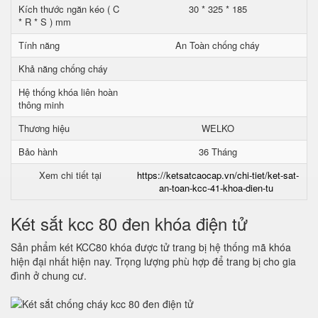
Kích thước ngăn kéo ( C
30 * 325 * 185
* R * S ) mm
Tính năng
An Toàn chống cháy
Khả năng chống cháy
Hệ thống khóa liên hoàn
thông minh
Thương hiệu
WELKO
Bảo hành
36 Tháng
Xem chi tiết tại
https://ketsatcaocap.vn/chi-tiet/ket-sat-
an-toan-kcc-41-khoa-dien-tu
Két sắt kcc 80 đen khóa điện tử
Sản phẩm két KCC80 khóa được tử trang bị hệ thống mã khóa
hiện đại nhất hiện nay. Trọng lượng phù hợp để trang bị cho gia
đình ở chung cư.