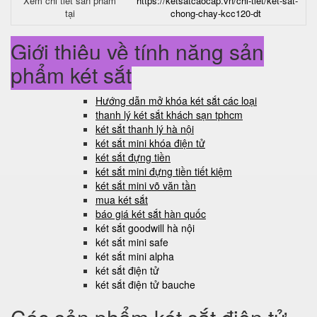
Xem chi tiết sản phẩm
https://ketsatcaocap.vn/chi-tiet/ket-sat-
tại
chong-chay-kcc120-dt
Giới thiệu về tính năng sản
phẩm két sắt
Hướng dẫn mở khóa két sắt các loại
thanh lý két sắt khách sạn tphcm
két sắt thanh lý hà nội
két sắt mini khóa điện tử
két sắt đựng tiền
két sắt mini đựng tiền tiết kiệm
két sắt mini võ văn tần
mua két sắt
báo giá két sắt hàn quốc
két sắt goodwill hà nội
két sắt mini safe
két sắt mini alpha
két sắt điện tử
két sắt điện tử bauche