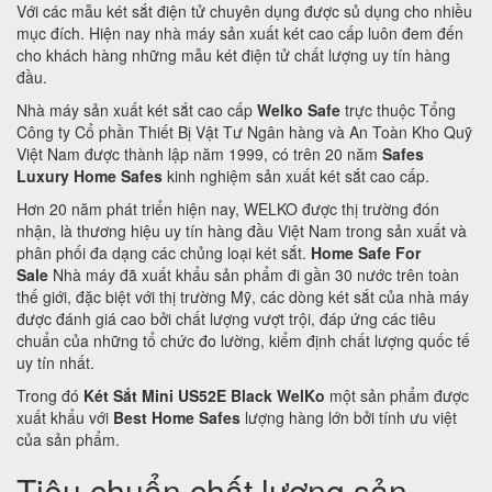
Với các mẫu két sắt điện tử chuyên dụng được sủ dụng cho nhiều
mục đích. Hiện nay nhà máy sản xuất két cao cấp luôn đem đến
cho khách hàng những mẫu két điện tử chất lượng uy tín hàng
đầu.
Nhà máy sản xuất két sắt cao cấp
Welko Safe
trực thuộc Tổng
Công ty Cổ phần Thiết Bị Vật Tư Ngân hàng và An Toàn Kho Quỹ
Việt Nam được thành lập năm 1999, có trên 20 năm
Safes
Luxury Home Safes
kinh nghiệm sản xuất két sắt cao cấp.
Hơn 20 năm phát triển hiện nay, WELKO được thị trường đón
nhận, là thương hiệu uy tín hàng đầu Việt Nam trong sản xuất và
phân phối đa dạng các chủng loại két sắt.
Home Safe For
Sale
Nhà máy đã xuất khẩu sản phẩm đi gần 30 nước trên toàn
thế giới, đặc biệt với thị trường Mỹ, các dòng két sắt của nhà máy
được đánh giá cao bởi chất lượng vượt trội, đáp ứng các tiêu
chuẩn của những tổ chức đo lường, kiểm định chất lượng quốc tế
uy tín nhất.
Trong đó
Két Sắt Mini US52E Black WelKo
một sản phẩm được
xuất khẩu với
Best Home Safes
lượng hàng lớn bởi tính ưu việt
của sản phẩm.
Tiêu chuẩn chất lượng sản