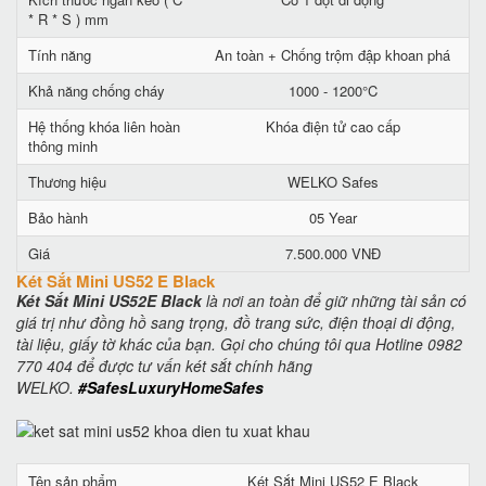
* R * S ) mm
Tính năng
An toàn + Chống trộm đập khoan phá
Khả năng chống cháy
1000 - 1200°C
Hệ thống khóa liên hoàn
Khóa điện tử cao cấp
thông minh
Thương hiệu
WELKO Safes
Bảo hành
05 Year
Giá
7.500.000 VNĐ
Két Sắt Mini US52 E Black
Két Sắt Mini US52E Black
là nơi an toàn để giữ những tài sản có
giá trị như đồng hồ sang trọng, đồ trang sức, điện thoại di động,
tài liệu, giấy tờ khác của bạn. Gọi cho chúng tôi qua Hotline 0982
770 404 để được tư vấn két sắt chính hãng
WELKO.
#SafesLuxuryHomeSafes
Tên sản phẩm
Két Sắt Mini US52 E Black