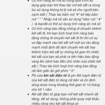
Có tính năng ẩn mã số trong quá trình sử
dụng giúp bạn khi thao tác mở két sắt ra trong
lúc sử dụng không bị lộ mã số cho người bên
cạnh biết ( Thao tác bấm nút "#" kế tiếp bấm
nút " * " Nhập mã số cần sử dụng" bầm nút " #"
) là bạnđã có thể sử dụng tính năng ẩn mã số
Có tính năng báo động chống di chuyển khênh
két sắt đi, khi bạn kích hoạt tính năng báo
động chống di chuyển két sắt đi thì khi có sự
va đập mạnh vào két sắt với một lực tác động
mạnh nhất định để dịch chuyển két sắt hay
khênh trộm két sắt tự những kẻ gian thì chiếc
két sắt của bạn sẽ phát ra tiến hiệu báo động
vang lên cảnh báo đến chủ nhân của chiếc két
sắt ( Thao tác kích hoạt tính năng báo động
rất đơn giản ấn giữ phím " 0"
Pin của
két sắt điện tử
là pin AA mạch điện tử
của két sắt điện tử dùng rất bền và ổn định
dùng được trong khoảng thời gian từ 10 tháng
cho tới 1 năm
Két sắt điện tử giúp bạn mở két sắt nhanh dễ
dàng, dễ sử dụng, không phải quay mật khẩu
nhiều vòng như két sắt khoá cơ