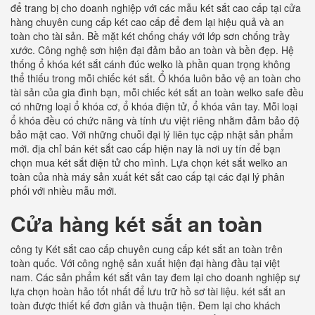
để trang bị cho doanh nghiệp với các mẫu két sắt cao cấp tại cửa
hàng chuyên cung cấp két cao cấp để đem lại hiệu quả và an
toàn cho tài sản. Bề mặt két chống cháy với lớp sơn chống trầy
xước. Công nghệ sơn hiện đại đảm bảo an toàn và bền đẹp. Hệ
thống ổ khóa két sắt cánh đúc welko là phần quan trọng không
thể thiếu trong mỗi chiếc két sắt. Ổ khóa luôn bảo vệ an toàn cho
tài sản của gia đình bạn, mỗi chiếc két sắt an toàn welko safe đều
có những loại ổ khóa cơ, ổ khóa điện tử, ổ khóa vân tay. Mỗi loại
ổ khóa đều có chức năng và tính ưu việt riêng nhằm đảm bảo độ
bảo mật cao. Với những chuỗi đại lý liên tục cập nhật sản phẩm
mới. địa chỉ bán két sắt cao cấp hiện nay là nơi uy tín để bạn
chọn mua két sắt điện tử cho mình. Lựa chọn két sắt welko an
toàn của nhà máy sản xuất két sắt cao cấp tại các đại lý phân
phối với nhiều mẫu mới.
Cửa hàng két sắt an toàn
công ty Két sắt cao cấp chuyên cung cấp két sắt an toàn trên
toàn quốc. Với công nghệ sản xuất hiện đại hàng đầu tại việt
nam. Các sản phẩm két sắt vân tay đem lại cho doanh nghiệp sự
lựa chọn hoàn hảo tốt nhất để lưu trữ hồ sơ tài liệu. két sắt an
toàn được thiết kế đơn giản và thuận tiện. Đem lại cho khách