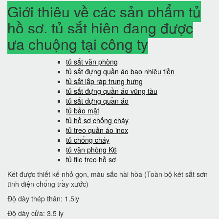
Giới thiệu về các sản phẩm tủ
hồ sơ, tủ sắt hiện đang được
ưa chuộng tại công ty
tủ sắt văn phòng
tủ sắt đựng quần áo bao nhiêu tiền
tủ sắt lắp ráp trung hưng
tủ sắt đựng quần áo vũng tàu
tủ sắt đựng quần áo
tủ bảo mật
tủ hồ sơ chống cháy
tủ treo quần áo inox
tủ chống cháy
tủ văn phòng K6
tủ file treo hồ sơ
Két được thiết kế nhỏ gọn, màu sắc hài hòa (Toàn bộ két sắt sơn
tĩnh điện chống trầy xước)
Độ dày thép thân: 1.5ly
Độ dày cửa: 3.5 ly