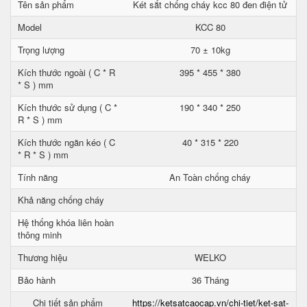
Tên sản phẩm
Két sắt chống cháy kcc 80 đen điện tử
Model
KCC 80
Trọng lượng
70 ± 10kg
Kích thước ngoài ( C * R
395 * 455 * 380
* S ) mm
Kích thước sử dụng ( C *
190 * 340 * 250
R * S ) mm
Kích thước ngăn kéo ( C
40 * 315 * 220
* R * S ) mm
Tính năng
An Toàn chống cháy
Khả năng chống cháy
Hệ thống khóa liên hoàn
thông minh
Thương hiệu
WELKO
Bảo hành
36 Tháng
Chi tiết sản phẩm
https://ketsatcaocap.vn/chi-tiet/ket-sat-