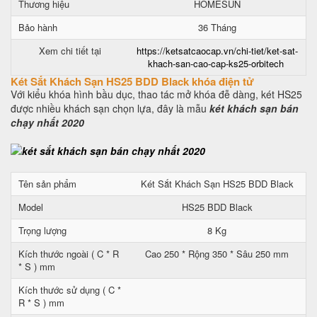
Thương hiệu
HOMESUN
Bảo hành
36 Tháng
Xem chi tiết tại
https://ketsatcaocap.vn/chi-tiet/ket-sat-
khach-san-cao-cap-ks25-orbitech
Két Sắt Khách Sạn HS25 BDD Black khóa điện tử
Với kiểu khóa hình bầu dục, thao tác mở khóa đễ dàng, két HS25
được nhiều khách sạn chọn lựa, đây là mẫu
két khách sạn bán
chạy nhất 2020
Tên sản phẩm
Két Sắt Khách Sạn HS25 BDD Black
Model
HS25 BDD Black
Trọng lượng
8 Kg
Kích thước ngoài ( C * R
Cao 250 * Rộng 350 * Sâu 250 mm
* S ) mm
Kích thước sử dụng ( C *
R * S ) mm