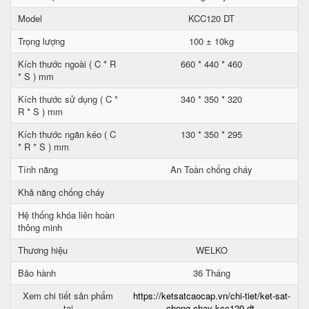
Model
KCC120 DT
Trọng lượng
100 ± 10kg
Kích thước ngoài ( C * R
660 * 440 * 460
* S ) mm
Kích thước sử dụng ( C *
340 * 350 * 320
R * S ) mm
Kích thước ngăn kéo ( C
130 * 350 * 295
* R * S ) mm
Tính năng
An Toàn chống cháy
Khả năng chống cháy
Hệ thống khóa liên hoàn
thông minh
Thương hiệu
WELKO
Bảo hành
36 Tháng
Xem chi tiết sản phẩm
https://ketsatcaocap.vn/chi-tiet/ket-sat-
tại
chong-chay-kcc120-dt