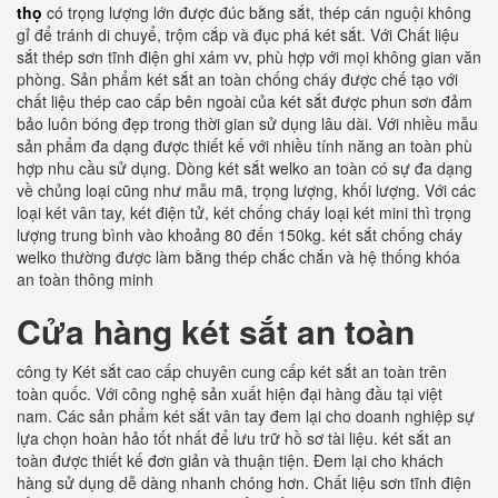
thọ
có trọng lượng lớn được đúc bằng sắt, thép cán nguội không
gỉ để tránh di chuyể, trộm cắp và đục phá két sắt. Với Chất liệu
sắt thép sơn tĩnh điện ghi xám vv, phù hợp với mọi không gian văn
phòng. Sản phẩm két sắt an toàn chống cháy được chế tạo với
chất liệu thép cao cấp bên ngoài của két sắt được phun sơn đảm
bảo luôn bóng đẹp trong thời gian sử dụng lâu dài. Với nhiều mẫu
sản phẩm đa dạng được thiết kế với nhiều tính năng an toàn phù
hợp nhu cầu sử dụng. Dòng két sắt welko an toàn có sự đa dạng
về chủng loại cũng như mẫu mã, trọng lượng, khối lượng. Với các
loại két vân tay, két điện tử, két chống cháy loại két mini thì trọng
lượng trung bình vào khoảng 80 đến 150kg. két sắt chống cháy
welko thường được làm bằng thép chắc chắn và hệ thống khóa
an toàn thông minh
Cửa hàng két sắt an toàn
công ty Két sắt cao cấp chuyên cung cấp két sắt an toàn trên
toàn quốc. Với công nghệ sản xuất hiện đại hàng đầu tại việt
nam. Các sản phẩm két sắt vân tay đem lại cho doanh nghiệp sự
lựa chọn hoàn hảo tốt nhất để lưu trữ hồ sơ tài liệu. két sắt an
toàn được thiết kế đơn giản và thuận tiện. Đem lại cho khách
hàng sử dụng dễ dàng nhanh chóng hơn. Chất liệu sơn tĩnh điện