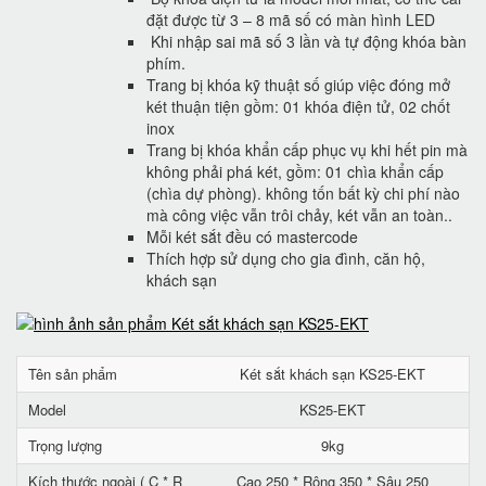
đặt được từ 3 – 8 mã số có màn hình LED
Khi nhập sai mã số 3 lần và tự động khóa bàn
phím.
Trang bị khóa kỹ thuật số giúp việc đóng mở
két thuận tiện gồm: 01 khóa điện tử, 02 chốt
inox
Trang bị khóa khẩn cấp phục vụ khi hết pin mà
không phải phá két, gồm: 01 chìa khẩn cấp
(chìa dự phòng). không tốn bất kỳ chi phí nào
mà công việc vẫn trôi chảy, két vẫn an toàn..
Mỗi két sắt đều có mastercode
Thích hợp sử dụng cho gia đình, căn hộ,
khách sạn
Tên sản phẩm
Két sắt khách sạn KS25-EKT
Model
KS25-EKT
Trọng lượng
9kg
Kích thước ngoài ( C * R
Cao 250 * Rộng 350 * Sâu 250