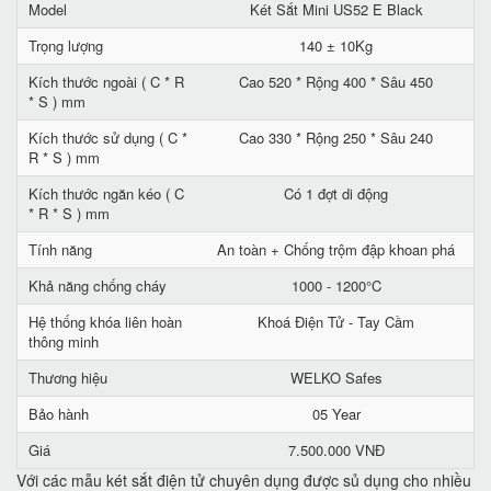
Model
Két Sắt Mini US52 E Black
Trọng lượng
140 ± 10Kg
Kích thước ngoài ( C * R
Cao 520 * Rộng 400 * Sâu 450
* S ) mm
Kích thước sử dụng ( C *
Cao 330 * Rộng 250 * Sâu 240
R * S ) mm
Kích thước ngăn kéo ( C
Có 1 đợt di động
* R * S ) mm
Tính năng
An toàn + Chống trộm đập khoan phá
Khả năng chống cháy
1000 - 1200°C
Hệ thống khóa liên hoàn
Khoá Điện Tử - Tay Cầm
thông minh
Thương hiệu
WELKO Safes
Bảo hành
05 Year
Giá
7.500.000 VNĐ
Với các mẫu két sắt điện tử chuyên dụng được sủ dụng cho nhiều