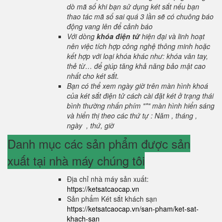
dò mã số khi bạn sử dụng két sắt nếu bạn
thao tác mã số sai quá 3 lần sẽ có chuông báo
động vang lên để cảnh báo
Với dòng
khóa điện tử
hiện đại và linh hoạt
nên việc tích hợp công nghệ thông minh hoặc
kết hợp với loại khóa khác như: khóa vân tay,
thẻ từ… để giúp tăng khả năng bảo mật cao
nhất cho két sắt.
Bạn có thể xem ngày giờ trên màn hình khoá
của két sắt điện tử cách cài đặt két ở trạng thái
bình thường nhấn phím "*" màn hình hiển sáng
và hiển thị theo các thứ tự : Năm , tháng ,
ngày , thứ, giờ
Danh mục các sản phẩm được sản
xuất tại nhà máy chúng tôi
Địa chỉ nhà máy sản xuất:
https://ketsatcaocap.vn
Sản phẩm Két sắt khách sạn
https://ketsatcaocap.vn/san-pham/ket-sat-
khach-san