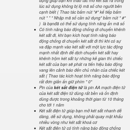
dụng giúp bạn khi thao tác mở két sắt ra trong
lúc sử dụng không bị lộ mã số cho người bên
cạnh biết ( Thao tác bấm nút "#" kế tiếp bấm
nút " * " Nhập mã số cần sử dụng" bầm nút " #"
) là bạnđã có thể sử dụng tính năng ẩn mã số
Có tính năng báo động chống di chuyển khênh
két sắt đi, khi bạn kích hoạt tính năng báo
động chống di chuyển két sắt đi thì khi có sự
va đập mạnh vào két sắt với một lực tác động
mạnh nhất định để dịch chuyển két sắt hay
khênh trộm két sắt tự những kẻ gian thì chiếc
két sắt của bạn sẽ phát ra tiến hiệu báo động
vang lên cảnh báo đến chủ nhân của chiếc két
sắt ( Thao tác kích hoạt tính năng báo động
rất đơn giản ấn giữ phím " 0"
Pin của
két sắt điện tử
là pin AA mạch điện tử
của két sắt điện tử dùng rất bền và ổn định
dùng được trong khoảng thời gian từ 10 tháng
cho tới 1 năm
Két sắt điện tử giúp bạn mở két sắt nhanh dễ
dàng, dễ sử dụng, không phải quay mật khẩu
nhiều vòng như két sắt khoá cơ
Két sắt điện tử có tính năng báo động chống