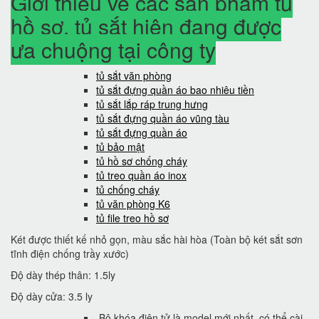
Giới thiệu về các sản phẩm tủ
hồ sơ, tủ sắt hiện đang được
ưa chuộng tại công ty
tủ sắt văn phòng
tủ sắt đựng quần áo bao nhiêu tiền
tủ sắt lắp ráp trung hưng
tủ sắt đựng quần áo vũng tàu
tủ sắt đựng quần áo
tủ bảo mật
tủ hồ sơ chống cháy
tủ treo quần áo inox
tủ chống cháy
tủ văn phòng K6
tủ file treo hồ sơ
Két được thiết kế nhỏ gọn, màu sắc hài hòa (Toàn bộ két sắt sơn
tĩnh điện chống trầy xước)
Độ dày thép thân: 1.5ly
Độ dày cửa: 3.5 ly
Bộ khóa điện tử là model mới nhất, có thể cài