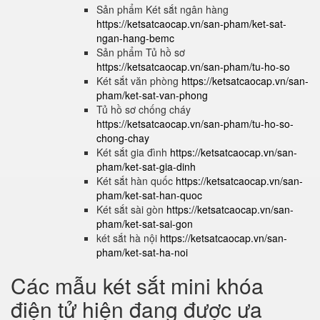
Sản phẩm Két sắt ngân hàng
https://ketsatcaocap.vn/san-pham/ket-sat-
ngan-hang-bemc
Sản phẩm Tủ hồ sơ
https://ketsatcaocap.vn/san-pham/tu-ho-so
Két sắt văn phòng
https://ketsatcaocap.vn/san-
pham/ket-sat-van-phong
Tủ hồ sơ chống cháy
https://ketsatcaocap.vn/san-pham/tu-ho-so-
chong-chay
Két sắt gia đình
https://ketsatcaocap.vn/san-
pham/ket-sat-gia-dinh
Két sắt hàn quốc
https://ketsatcaocap.vn/san-
pham/ket-sat-han-quoc
Két sắt sài gòn
https://ketsatcaocap.vn/san-
pham/ket-sat-sai-gon
két sắt hà nội
https://ketsatcaocap.vn/san-
pham/ket-sat-ha-noi
Các mẫu két sắt mini khóa
điện tử hiện đang được ưa