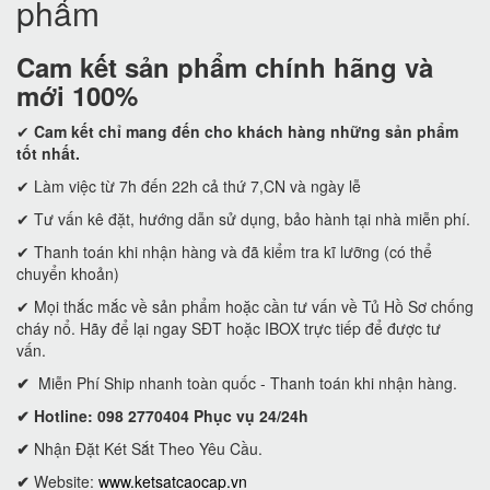
phẩm
Cam kết
sản phẩm chính hãng và
mới 100%
✔
Cam kết
chỉ mang đến cho khách hàng những sản phẩm
tốt nhất.
✔ Làm việc từ 7h đến 22h cả thứ 7,CN và ngày lễ
✔ Tư vấn kê đặt, hướng dẫn sử dụng, bảo hành tại nhà miễn phí.
✔ Thanh toán khi nhận hàng và đã kiểm tra kĩ lưỡng (có thể
chuyển khoản)
✔ Mọi thắc mắc về sản phẩm hoặc cần tư vấn về Tủ Hồ Sơ chống
cháy nổ. Hãy để lại ngay SĐT hoặc IBOX trực tiếp để được tư
vấn.
✔
Miễn Phí Ship nhanh toàn quốc - Thanh toán khi nhận hàng.
✔ Hotline: 098 2770404 Phục vụ 24/24h
✔
Nhận Đặt Két Sắt Theo Yêu Cầu.
✔
Website:
www.ketsatcaocap.vn