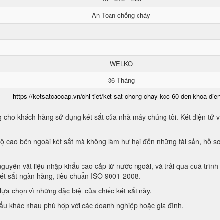
An Toàn chống cháy
WELKO
36 Tháng
https://ketsatcaocap.vn/chi-tiet/ket-sat-chong-chay-kcc-60-den-khoa-dien
 cho khách hàng sử dụng két sắt của nhà máy chúng tôi. Két điện tử vớ
ộ cao bên ngoài két sắt mà không làm hư hại đến những tài sản, hồ sơ
guyên vật liệu nhập khẩu cao cấp từ nước ngoài, và trải qua quá trình
két sắt ngân hàng, tiêu chuẩn ISO 9001-2008.
ựa chọn vì những đặc biệt của chiếc két sắt này.
hẩu khác nhau phù hợp với các doanh nghiệp hoặc gia đình.