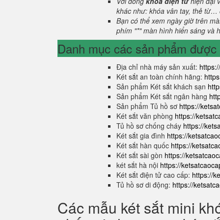
Với dòng
khóa điện tử
hiện đại 
khác như: khóa vân tay, thẻ từ… 
Bạn có thể xem ngày giờ trên màn
phím "*" màn hình hiển sáng và hi
Danh mục các sản phẩm được s
Địa chỉ nhà máy sản xuất:
https:
Két sắt an toàn chính hãng:
http
Sản phẩm Két sắt khách sạn
htt
Sản phẩm Két sắt ngân hàng
htt
Sản phẩm Tủ hồ sơ
https://kets
Két sắt văn phòng
https://ketsa
Tủ hồ sơ chống cháy
https://ket
Két sắt gia đình
https://ketsatca
Két sắt hàn quốc
https://ketsatc
Két sắt sài gòn
https://ketsatcao
két sắt hà nội
https://ketsatcaoc
Két sắt điện tử cao cấp:
https://
Tủ hồ sơ di động:
https://ketsat
Các mẫu két sắt mini kh