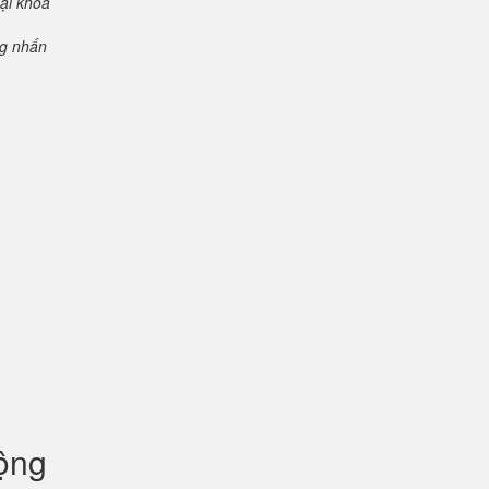
oại khóa
ng nhấn
uộng