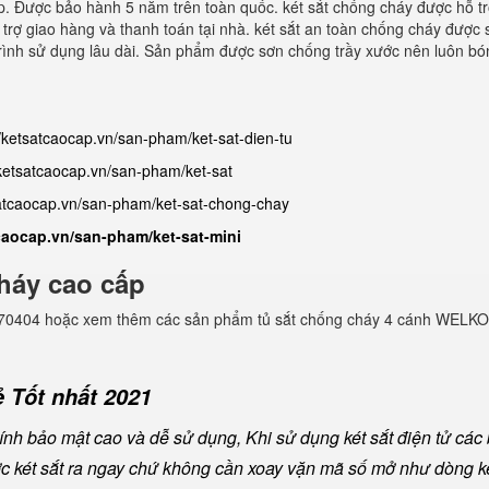
p. Được bảo hành 5 năm trên toàn quốc. két sắt chống cháy được hỗ t
 trợ giao hàng và thanh toán tại nhà. két sắt an toàn chống cháy được 
á trình sử dụng lâu dài. Sản phẩm được sơn chống trầy xước nên luôn b
//ketsatcaocap.vn/san-pham/ket-sat-dien-tu
/ketsatcaocap.vn/san-pham/ket-sat
satcaocap.vn/san-pham/ket-sat-chong-chay
tcaocap.vn/san-pham/ket-sat-mini
háy cao cấp
982770404 hoặc xem thêm các sản phẩm tủ sắt chống cháy 4 cánh WELKO
 Tốt nhất 2021
nh bảo mật cao và dễ sử dụng, Khi sử dụng két sắt điện tử các
ược két sắt ra ngay chứ không cần xoay vặn mã số mở như dòng ké