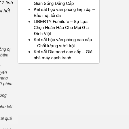
 2 tính
Gian Sống Đẳng Cấp
Két sắt hộp văn phòng hiện đại –
ị hết
Bảo mật tối đa
LIBERTY Furniture – Sự Lựa
Chọn Hoàn Hảo Cho Mọi Gia
Đình Việt
Két sắt hộp văn phòng cao cấp
– Chất lượng vượt trội
ông bị
Két sắt Diamond cao cấp – Giá
" bầm
nhà máy cạnh tranh
i
uyển
 vang
iữ phím
rong
như két
sai quá