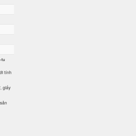
-tu
i tính
, giấy
 sản