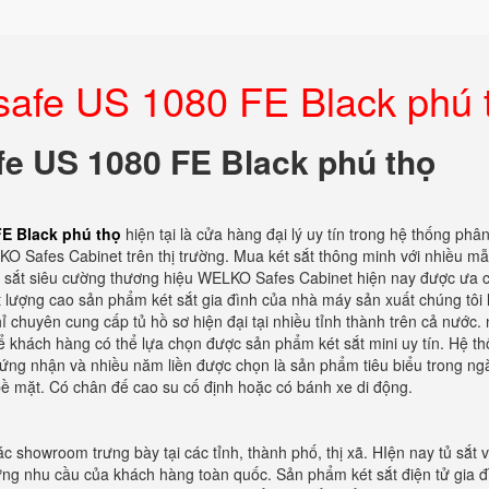
csafe US 1080 FE Black phú 
fe US 1080 FE Black phú thọ
FE Black phú thọ
hiện tại là cửa hàng đại lý uy tín trong hệ thống phâ
KO Safes Cabinet trên thị trường. Mua két sắt thông minh với nhiều m
két sắt siêu cường thương hiệu WELKO Safes Cabinet hiện nay được ưa
ất lượng cao sản phẩm két sắt gia đình của nhà máy sản xuất chúng tôi 
 chuyên cung cấp tủ hồ sơ hiện đại tại nhiều tỉnh thành trên cả nước.
 để khách hàng có thể lựa chọn được sản phẩm két sắt mini uy tín. Hệ th
hứng nhận và nhiều năm liền được chọn là sản phẩm tiêu biểu trong ng
 bề mặt. Có chân đế cao su cố định hoặc có bánh xe di động.
c showroom trưng bày tại các tỉnh, thành phố, thị xã. HIện nay tủ sắt 
ứng nhu cầu của khách hàng toàn quốc. Sản phẩm két sắt điện tử gia đ