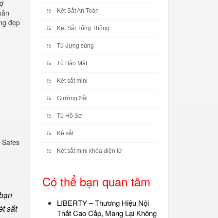
rợ
Két Sắt An Toàn
sản
óng đẹp
Két Sắt Tổng Thống
Tủ đựng súng
Tủ Bảo Mật
Két sắt mini
Giường Sắt
Tủ Hồ Sơ
Kệ sắt
 Safes
Két sắt mini khóa điện tử
Có thể bạn quan tâm
 bạn
LIBERTY – Thương Hiệu Nội
t sắt
Thất Cao Cấp, Mang Lại Không