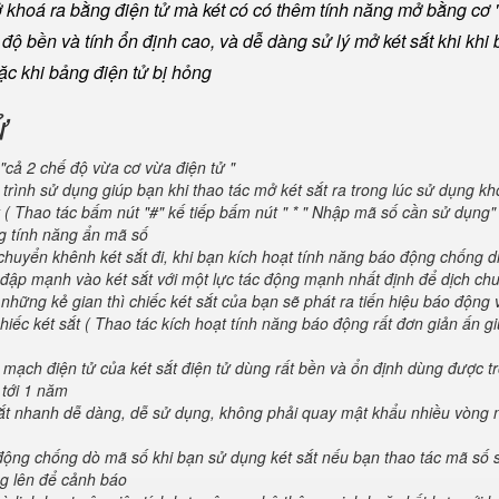
khoá ra bằng điện tử mà két có có thêm tính năng mở bằng cơ "
ộ bền và tính ổn định cao, và dễ dàng sử lý mở két sắt khi khi b
oặc khi bảng điện tử bị hỏng
ử
"cả 2 chế độ vừa cơ vừa điện tử "
trình sử dụng giúp bạn khi thao tác mở két sắt ra trong lúc sử dụng kh
 ( Thao tác bấm nút "#" kế tiếp bấm nút " * " Nhập mã số cần sử dụng
ng tính năng ẩn mã số
huyển khênh két sắt đi, khi bạn kích hoạt tính năng báo động chống d
va đập mạnh vào két sắt với một lực tác động mạnh nhất định để dịch ch
 những kẻ gian thì chiếc két sắt của bạn sẽ phát ra tiến hiệu báo động
iếc két sắt ( Thao tác kích hoạt tính năng báo động rất đơn giản ấn g
 mạch điện tử của két sắt điện tử dùng rất bền và ổn định dùng được t
 tới 1 năm
 sắt nhanh dễ dàng, dễ sử dụng, không phải quay mật khẩu nhiều vòng 
 động chống dò mã số khi bạn sử dụng két sắt nếu bạn thao tác mã số 
g lên để cảnh báo