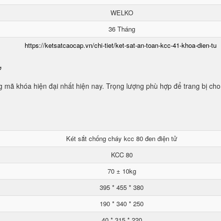
WELKO
36 Tháng
https://ketsatcaocap.vn/chi-tiet/ket-sat-an-toan-kcc-41-khoa-dien-tu
ử
mã khóa hiện đại nhất hiện nay. Trọng lượng phù hợp để trang bị cho
Két sắt chống cháy kcc 80 đen điện tử
KCC 80
70 ± 10kg
395 * 455 * 380
190 * 340 * 250
40 * 315 * 220