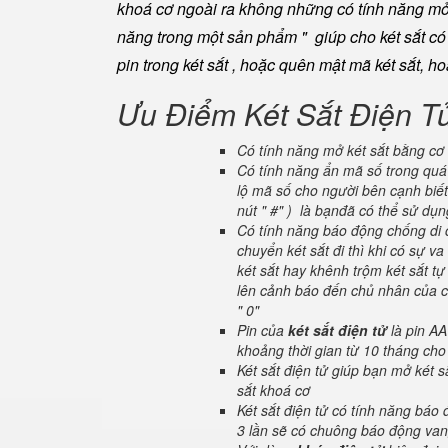
khoá cơ ngoài ra không những có tính năng mở 
năng trong một sản phẩm " giúp cho két sắt có đ
pin trong két sắt , hoặc quên mật mã két sắt, h
Ưu Điểm Két Sắt Điện T
Có tính năng mở két sắt bằng cơ 
Có tính năng ẩn mã số trong quá 
lộ mã số cho người bên cạnh biết
nút " #" ) là bạnđã có thể sử dụ
Có tính năng báo động chống di c
chuyển két sắt đi thì khi có sự 
két sắt hay khênh trộm két sắt tự
lên cảnh báo đến chủ nhân của ch
" 0"
Pin của
két sắt điện tử
là pin AA
khoảng thời gian từ 10 tháng cho
Két sắt điện tử giúp bạn mở két
sắt khoá cơ
Két sắt điện tử có tính năng báo
3 lần sẽ có chuông báo động van