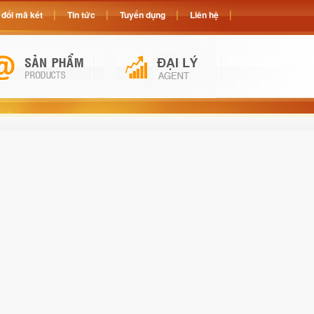
đổi mã két
Tin tức
Tuyển dụng
Liên hệ