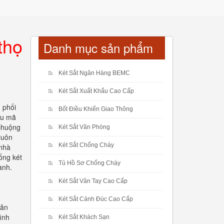
thọ
Danh mục sản phẩm
Két Sắt Ngân Hàng BEMC
Két Sắt Xuất Khẩu Cao Cấp
n phối
Bốt Điều Khiển Giao Thông
ẫu mã
 chuộng
Két Sắt Văn Phòng
luôn
Két Sắt Chống Cháy
 nhà
ống két
Tủ Hồ Sơ Chống Cháy
ành.
Két Sắt Vân Tay Cao Cấp
Két Sắt Cánh Đúc Cao Cấp
văn
ình
Két Sắt Khách Sạn