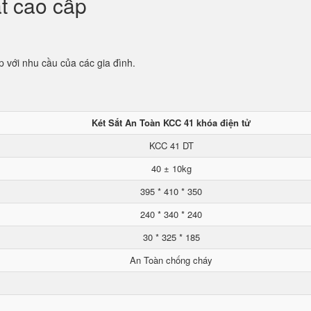
ắt cao cấp
p với nhu cầu của các gia đình.
Két Sắt An Toàn KCC 41 khóa điện tử
KCC 41 DT
40 ± 10kg
395 * 410 * 350
240 * 340 * 240
30 * 325 * 185
An Toàn chống cháy