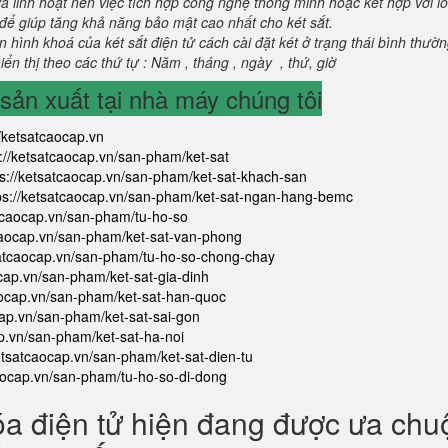
và linh hoạt nên việc tích hợp công nghệ thông minh hoặc kết hợp với l
để giúp tăng khả năng bảo mật cao nhất cho két sắt.
 hình khoá của két sắt điện tử cách cài đặt két ở trạng thái bình thườ
ển thị theo các thứ tự : Năm , tháng , ngày , thứ, giờ
ản xuất tại nhà máy chúng tôi
//ketsatcaocap.vn
s://ketsatcaocap.vn/san-pham/ket-sat
ps://ketsatcaocap.vn/san-pham/ket-sat-khach-san
ps://ketsatcaocap.vn/san-pham/ket-sat-ngan-hang-bemc
atcaocap.vn/san-pham/tu-ho-so
tcaocap.vn/san-pham/ket-sat-van-phong
satcaocap.vn/san-pham/tu-ho-so-chong-chay
ocap.vn/san-pham/ket-sat-gia-dinh
aocap.vn/san-pham/ket-sat-han-quoc
cap.vn/san-pham/ket-sat-sai-gon
ap.vn/san-pham/ket-sat-ha-noi
ketsatcaocap.vn/san-pham/ket-sat-dien-tu
caocap.vn/san-pham/tu-ho-so-di-dong
óa điện tử hiện đang được ưa ch