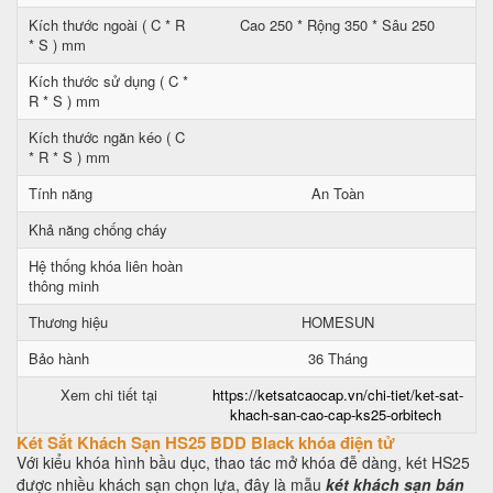
Kích thước ngoài ( C * R
Cao 250 * Rộng 350 * Sâu 250
* S ) mm
Kích thước sử dụng ( C *
R * S ) mm
Kích thước ngăn kéo ( C
* R * S ) mm
Tính năng
An Toàn
Khả năng chống cháy
Hệ thống khóa liên hoàn
thông minh
Thương hiệu
HOMESUN
Bảo hành
36 Tháng
Xem chi tiết tại
https://ketsatcaocap.vn/chi-tiet/ket-sat-
khach-san-cao-cap-ks25-orbitech
Két Sắt Khách Sạn HS25 BDD Black khóa điện tử
Với kiểu khóa hình bầu dục, thao tác mở khóa đễ dàng, két HS25
được nhiều khách sạn chọn lựa, đây là mẫu
két khách sạn bán