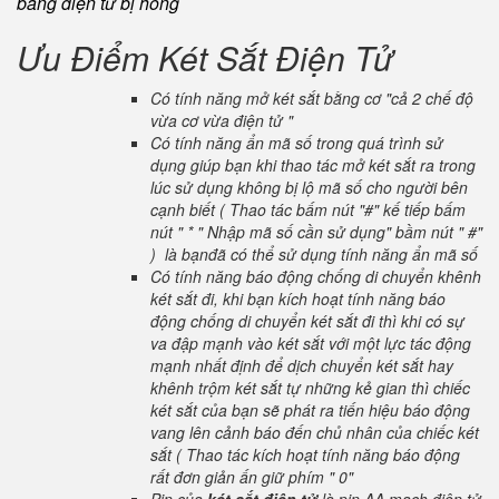
bảng điện tử bị hỏng
Ưu Điểm Két Sắt Điện Tử
Có tính năng mở két sắt bằng cơ "cả 2 chế độ
vừa cơ vừa điện tử "
Có tính năng ẩn mã số trong quá trình sử
dụng giúp bạn khi thao tác mở két sắt ra trong
lúc sử dụng không bị lộ mã số cho người bên
cạnh biết ( Thao tác bấm nút "#" kế tiếp bấm
nút " * " Nhập mã số cần sử dụng" bầm nút " #"
) là bạnđã có thể sử dụng tính năng ẩn mã số
Có tính năng báo động chống di chuyển khênh
két sắt đi, khi bạn kích hoạt tính năng báo
động chống di chuyển két sắt đi thì khi có sự
va đập mạnh vào két sắt với một lực tác động
mạnh nhất định để dịch chuyển két sắt hay
khênh trộm két sắt tự những kẻ gian thì chiếc
két sắt của bạn sẽ phát ra tiến hiệu báo động
vang lên cảnh báo đến chủ nhân của chiếc két
sắt ( Thao tác kích hoạt tính năng báo động
rất đơn giản ấn giữ phím " 0"