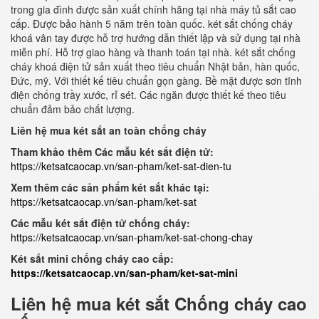
trong gia đình được sản xuất chính hãng tại nhà máy tủ sắt cao
cấp. Được bảo hành 5 năm trên toàn quốc. két sắt chống cháy
khoá vân tay được hỗ trợ hướng dẫn thiết lập và sử dụng tại nhà
miễn phí. Hỗ trợ giao hàng và thanh toán tại nhà. két sắt chống
cháy khoá điện tử sản xuất theo tiêu chuẩn Nhật bản, hàn quốc,
Đức, mỹ. Với thiết kế tiêu chuẩn gọn gàng. Bề mặt được sơn tĩnh
điện chống trầy xước, rỉ sét. Các ngăn được thiết kế theo tiêu
chuẩn đảm bảo chất lượng.
Liên hệ mua két sắt an toàn chống cháy
Tham khảo thêm Các mẫu két sắt điện tử:
https://ketsatcaocap.vn/san-pham/ket-sat-dien-tu
Xem thêm các sản phẩm két sắt khác tại:
https://ketsatcaocap.vn/san-pham/ket-sat
Các mẫu két sắt điện tử chống cháy:
https://ketsatcaocap.vn/san-pham/ket-sat-chong-chay
Két sắt mini chống cháy cao cấp:
https://ketsatcaocap.vn/san-pham/ket-sat-mini
Liên hệ mua két sắt Chống cháy cao