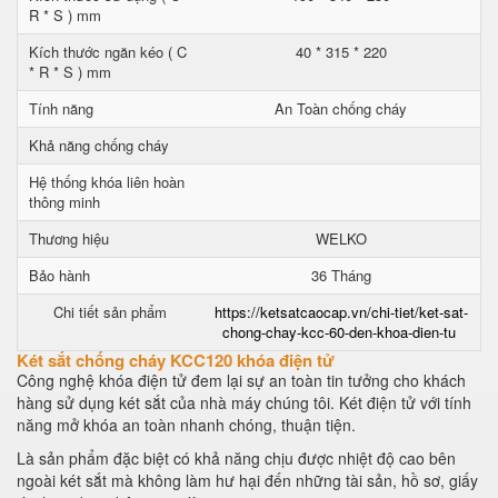
R * S ) mm
Kích thước ngăn kéo ( C
40 * 315 * 220
* R * S ) mm
Tính năng
An Toàn chống cháy
Khả năng chống cháy
Hệ thống khóa liên hoàn
thông minh
Thương hiệu
WELKO
Bảo hành
36 Tháng
Chi tiết sản phẩm
https://ketsatcaocap.vn/chi-tiet/ket-sat-
chong-chay-kcc-60-den-khoa-dien-tu
Két sắt chống cháy KCC120 khóa điện tử
Công nghệ khóa điện tử đem lại sự an toàn tin tưởng cho khách
hàng sử dụng két sắt của nhà máy chúng tôi. Két điện tử với tính
năng mở khóa an toàn nhanh chóng, thuận tiện.
Là sản phẩm đặc biệt có khả năng chịu được nhiệt độ cao bên
ngoài két sắt mà không làm hư hại đến những tài sản, hồ sơ, giấy