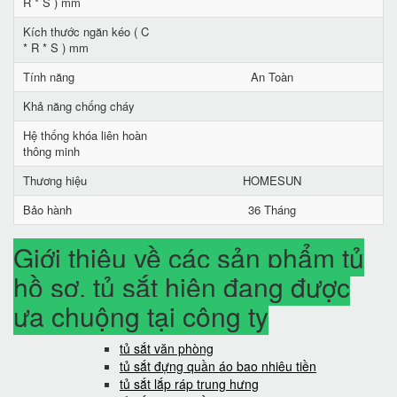
R * S ) mm
Kích thước ngăn kéo ( C
* R * S ) mm
Tính năng
An Toàn
Khả năng chống cháy
Hệ thống khóa liên hoàn
thông minh
Thương hiệu
HOMESUN
Bảo hành
36 Tháng
Giới thiệu về các sản phẩm tủ
hồ sơ, tủ sắt hiện đang được
ưa chuộng tại công ty
tủ sắt văn phòng
tủ sắt đựng quần áo bao nhiêu tiền
tủ sắt lắp ráp trung hưng