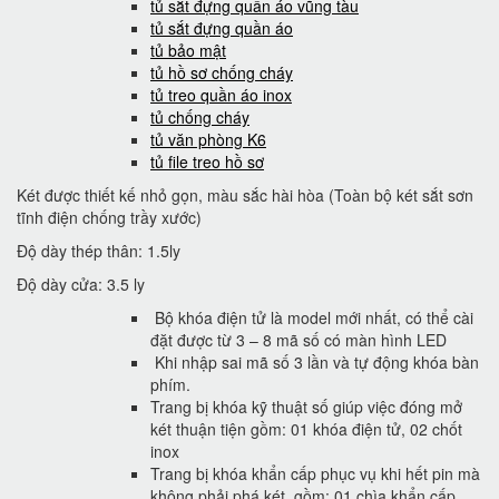
tủ sắt đựng quần áo vũng tàu
tủ sắt đựng quần áo
tủ bảo mật
tủ hồ sơ chống cháy
tủ treo quần áo inox
tủ chống cháy
tủ văn phòng K6
tủ file treo hồ sơ
Két được thiết kế nhỏ gọn, màu sắc hài hòa (Toàn bộ két sắt sơn
tĩnh điện chống trầy xước)
Độ dày thép thân: 1.5ly
Độ dày cửa: 3.5 ly
Bộ khóa điện tử là model mới nhất, có thể cài
đặt được từ 3 – 8 mã số có màn hình LED
Khi nhập sai mã số 3 lần và tự động khóa bàn
phím.
Trang bị khóa kỹ thuật số giúp việc đóng mở
két thuận tiện gồm: 01 khóa điện tử, 02 chốt
inox
Trang bị khóa khẩn cấp phục vụ khi hết pin mà
không phải phá két, gồm: 01 chìa khẩn cấp