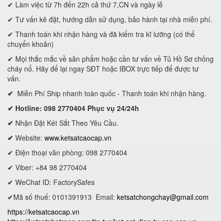
✔ Làm việc từ 7h đến 22h cả thứ 7,CN và ngày lễ
✔ Tư vấn kê đặt, hướng dẫn sử dụng, bảo hành tại nhà miễn phí.
✔ Thanh toán khi nhận hàng và đã kiểm tra kĩ lưỡng (có thể
chuyển khoản)
✔ Mọi thắc mắc về sản phẩm hoặc cần tư vấn về Tủ Hồ Sơ chống
cháy nổ. Hãy để lại ngay SĐT hoặc IBOX trực tiếp để được tư
vấn.
✔
Miễn Phí Ship nhanh toàn quốc - Thanh toán khi nhận hàng.
✔ Hotline: 098 2770404 Phục vụ 24/24h
✔
Nhận Đặt Két Sắt Theo Yêu Cầu.
✔
Website:
www.ketsatcaocap.vn
✔ Điện thoại văn phòng: 098 2770404
✔ Viber: +84 98 2770404
✔ WeChat ID: FactorySafes
✔Mã số thuế: 0101391913
Email:
ketsatchongchay@gmail.com
https://ketsatcaocap.vn