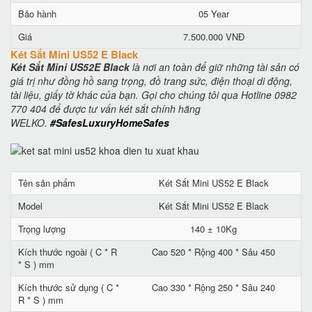
Bảo hành
05 Year
Giá
7.500.000 VNĐ
Két Sắt Mini US52 E Black
Két Sắt Mini US52E Black
là nơi an toàn để giữ những tài sản có
giá trị như đồng hồ sang trọng, đồ trang sức, điện thoại di động,
tài liệu, giấy tờ khác của bạn. Gọi cho chúng tôi qua Hotline 0982
770 404 để được tư vấn két sắt chính hãng
WELKO.
#SafesLuxuryHomeSafes
Tên sản phẩm
Két Sắt Mini US52 E Black
Model
Két Sắt Mini US52 E Black
Trọng lượng
140 ± 10Kg
Kích thước ngoài ( C * R
Cao 520 * Rộng 400 * Sâu 450
* S ) mm
Kích thước sử dụng ( C *
Cao 330 * Rộng 250 * Sâu 240
R * S ) mm