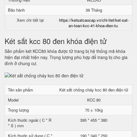
Bảo hành
36 Tháng
Xem chi tiết tại
https://ketsatcaocap.vn/chi-tiet/ket-sat-
an-toan-kcc-41-khoa-dien-tu
Két sắt kcc 80 đen khóa điện tử
Sản phẩm két KCC80 khóa được tử trang bị hệ thống mã khóa
hiện đại nhất hiện nay. Trọng lượng phù hợp để trang bị cho gia
đình ở chung cư.
Tên sản phẩm
Két sắt chống cháy kcc 80 đen điện tử
Model
KCC 80
Trọng lượng
70 ± 10kg
Kích thước ngoài ( C * R
395 * 455 * 380
* S ) mm
Kích thước sử dụng ( C *
190 * 340 * 250