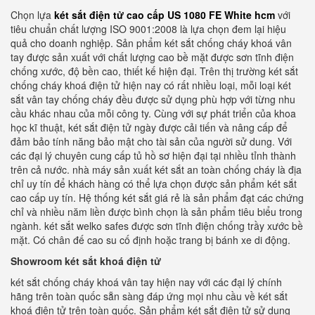
Chọn lựa
két sắt điện tử cao cấp US 1080 FE White hcm
với
tiêu chuẩn chất lượng ISO 9001:2008 là lựa chọn đem lại hiệu
quả cho doanh nghiệp. Sản phẩm két sắt chống cháy khoá vân
tay được sản xuất với chất lượng cao bề mặt được sơn tĩnh điện
chống xước, độ bền cao, thiết kế hiện đại. Trên thị trường két sắt
chống cháy khoá điện tử hiện nay có rất nhiều loại, mỗi loại két
sắt vân tay chống cháy đều được sử dụng phù hợp với từng nhu
cầu khác nhau của mỗi công ty. Cùng với sự phát triển của khoa
học kĩ thuật, két sắt điện tử ngày được cải tiến và nâng cấp để
đảm bảo tính năng bảo mật cho tài sản của người sử dung. Với
các đại lý chuyên cung cấp tủ hồ sơ hiện đại tại nhiều tỉnh thành
trên cả nước. nhà máy sản xuất két sắt an toàn chống cháy là địa
chỉ uy tín để khách hàng có thể lựa chọn được sản phẩm két sắt
cao cấp uy tín. Hệ thống két sắt giá rẻ là sản phẩm đạt các chứng
chỉ và nhiều năm liền được bình chọn là sản phẩm tiêu biểu trong
ngành. két sắt welko safes được sơn tĩnh điện chống trầy xước bề
mặt. Có chân đế cao su cố định hoặc trang bị bánh xe di động.
Showroom két sắt khoá điện tử
két sắt chống cháy khoá vân tay hiện nay với các đại lý chính
hãng trên toàn quốc sẵn sàng đáp ứng mọi nhu cầu về két sắt
khoá điện tử trên toàn quốc. Sản phẩm két sắt điện tử sử dụng