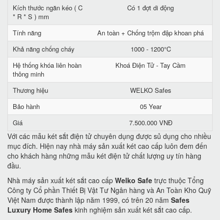
Kích thước ngăn kéo ( C
Có 1 đợt di động
* R * S ) mm
Tính năng
An toàn + Chống trộm đập khoan phá
Khả năng chống cháy
1000 - 1200°C
Hệ thống khóa liên hoàn
Khoá Điện Tử - Tay Cầm
thông minh
Thương hiệu
WELKO Safes
Bảo hành
05 Year
Giá
7.500.000 VNĐ
Với các mẫu két sắt điện tử chuyên dụng được sủ dụng cho nhiều
mục đích. Hiện nay nhà máy sản xuất két cao cấp luôn đem đến
cho khách hàng những mẫu két điện tử chất lượng uy tín hàng
đầu.
Nhà máy sản xuất két sắt cao cấp
Welko Safe
trực thuộc Tổng
Công ty Cổ phần Thiết Bị Vật Tư Ngân hàng và An Toàn Kho Quỹ
Việt Nam được thành lập năm 1999, có trên 20 năm
Safes
Luxury Home Safes
kinh nghiệm sản xuất két sắt cao cấp.