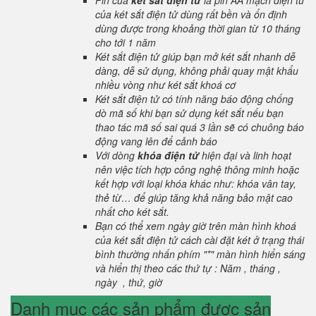
Pin của
két sắt điện tử
là pin AA mạch điện tử
của két sắt điện tử dùng rất bền và ổn định
dùng được trong khoảng thời gian từ 10 tháng
cho tới 1 năm
Két sắt điện tử giúp bạn mở két sắt nhanh dễ
dàng, dễ sử dụng, không phải quay mật khẩu
nhiều vòng như két sắt khoá cơ
Két sắt điện tử có tính năng báo động chống
dò mã số khi bạn sử dụng két sắt nếu bạn
thao tác mã số sai quá 3 lần sẽ có chuông báo
động vang lên để cảnh báo
Với dòng
khóa điện tử
hiện đại và linh hoạt
nên việc tích hợp công nghệ thông minh hoặc
kết hợp với loại khóa khác như: khóa vân tay,
thẻ từ… để giúp tăng khả năng bảo mật cao
nhất cho két sắt.
Bạn có thể xem ngày giờ trên màn hình khoá
của két sắt điện tử cách cài đặt két ở trạng thái
bình thường nhấn phím "*" màn hình hiển sáng
và hiển thị theo các thứ tự : Năm , tháng ,
ngày , thứ, giờ
Danh mục các sản phẩm được sản