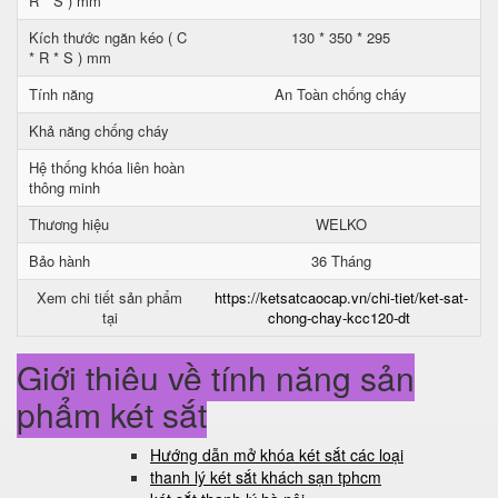
R * S ) mm
Kích thước ngăn kéo ( C
130 * 350 * 295
* R * S ) mm
Tính năng
An Toàn chống cháy
Khả năng chống cháy
Hệ thống khóa liên hoàn
thông minh
Thương hiệu
WELKO
Bảo hành
36 Tháng
Xem chi tiết sản phẩm
https://ketsatcaocap.vn/chi-tiet/ket-sat-
tại
chong-chay-kcc120-dt
Giới thiệu về tính năng sản
phẩm két sắt
Hướng dẫn mở khóa két sắt các loại
thanh lý két sắt khách sạn tphcm