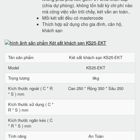
(chìa dự phòng). không tốn bất kỳ chi phí nào
mà công việc vẫn trôi chảy, két vẫn an toàn..
Mỗi két sắt đều có mastercode
Thích hợp sử dụng cho gia đình, căn hộ,
khách sạn
Tên sản phẩm
Két sắt khách sạn KS25-EKT
Model
KS25-EKT
Trọng lượng
9kg
Kích thước ngoài ( C * R
Cao 250 * Rộng 350 * Sâu 250
* S ) mm
Kích thước sử dụng ( C *
R * S ) mm
Kích thước ngăn kéo ( C
* R * S ) mm
Tính năng
An Toàn