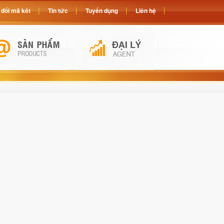
đổi mã két
Tin tức
Tuyển dụng
Liên hệ