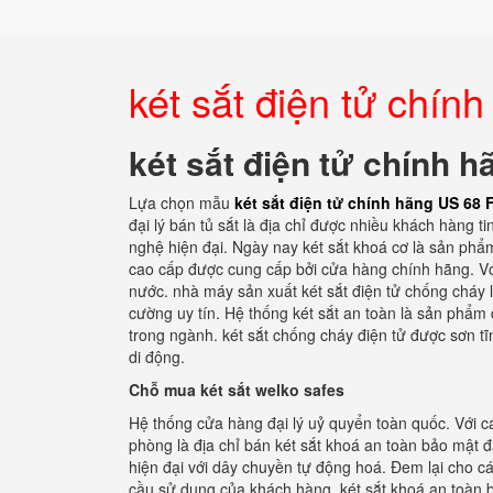
két sắt điện tử chí
két sắt điện tử chính 
Lựa chọn mẫu
két sắt điện tử chính hãng US 68
đại lý bán tủ sắt là địa chỉ được nhiều khách hàng
nghệ hiện đại. Ngày nay két sắt khoá cơ là sản phẩ
cao cấp được cung cấp bởi cửa hàng chính hãng. Với 
nước. nhà máy sản xuất két sắt điện tử chống cháy l
cường uy tín. Hệ thống két sắt an toàn là sản phẩm
trong ngành. két sắt chống cháy điện tử được sơn t
di động.
Chỗ mua két sắt welko safes
Hệ thống cửa hàng đại lý uỷ quyển toàn quốc. Với cá
phòng là địa chỉ bán két sắt khoá an toàn bảo mật
hiện đại với dây chuyền tự động hoá. Đem lại cho c
cầu sử dụng của khách hàng. két sắt khoá an toàn b