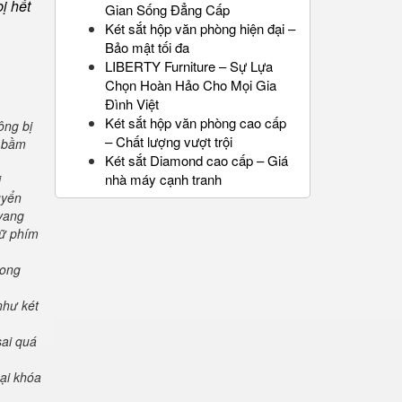
ị hết
Gian Sống Đẳng Cấp
Két sắt hộp văn phòng hiện đại –
Bảo mật tối đa
LIBERTY Furniture – Sự Lựa
Chọn Hoàn Hảo Cho Mọi Gia
Đình Việt
Két sắt hộp văn phòng cao cấp
ông bị
– Chất lượng vượt trội
" bầm
Két sắt Diamond cao cấp – Giá
nhà máy cạnh tranh
i
uyển
 vang
iữ phím
rong
như két
sai quá
oại khóa