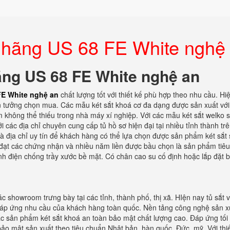
nh hãng US 68 FE White nghệ
hãng US 68 FE White nghệ an
 FE White nghệ an
chất lượng tốt với thiết kế phù hợp theo nhu cầu. Hi
 tin tưởng chọn mua. Các mẫu két sắt khoá cơ đa dạng được sản xuất vớ
m không thể thiếu trong nhà máy xí nghiệp. Với các mẫu két sắt welko 
các địa chỉ chuyên cung cấp tủ hồ sơ hiện đại tại nhiều tỉnh thành tr
à địa chỉ uy tín để khách hàng có thể lựa chọn được sản phẩm két sắt 
 đạt các chứng nhận và nhiều năm liền được bầu chọn là sản phẩm tiêu
ĩnh điện chống trầy xước bề mặt. Có chân cao su cố định hoặc lắp đặt 
c showroom trưng bày tại các tỉnh, thành phố, thị xã. HIện nay tủ sắt 
 đáp ứng nhu cầu của khách hàng toàn quốc. Nền tảng công nghệ sản x
ác sản phẩm két sắt khoá an toàn bảo mật chất lượng cao. Đáp ứng tối
ảo mật sản xuất theo tiêu chuẩn Nhật bản, hàn quốc, Đức, mỹ. Với thiế