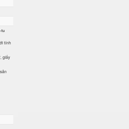
-tu
i tính
, giấy
 sản