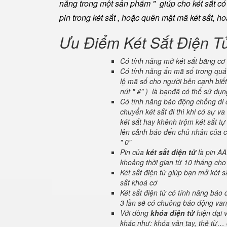
năng trong một sản phẩm " giúp cho két sắt có đ
pin trong két sắt , hoặc quên mật mã két sắt, h
Ưu Điểm Két Sắt Điện T
Có tính năng mở két sắt bằng cơ 
Có tính năng ẩn mã số trong quá 
lộ mã số cho người bên cạnh biết
nút " #" ) là bạnđã có thể sử dụ
Có tính năng báo động chống di c
chuyển két sắt đi thì khi có sự 
két sắt hay khênh trộm két sắt tự
lên cảnh báo đến chủ nhân của ch
" 0"
Pin của
két sắt điện tử
là pin AA
khoảng thời gian từ 10 tháng cho
Két sắt điện tử giúp bạn mở két
sắt khoá cơ
Két sắt điện tử có tính năng báo
3 lần sẽ có chuông báo động van
Với dòng
khóa điện tử
hiện đại 
khác như: khóa vân tay, thẻ từ… 