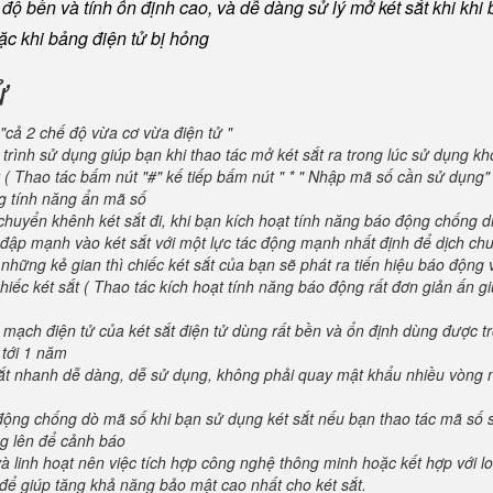
ộ bền và tính ổn định cao, và dễ dàng sử lý mở két sắt khi khi b
oặc khi bảng điện tử bị hỏng
ử
"cả 2 chế độ vừa cơ vừa điện tử "
trình sử dụng giúp bạn khi thao tác mở két sắt ra trong lúc sử dụng kh
 ( Thao tác bấm nút "#" kế tiếp bấm nút " * " Nhập mã số cần sử dụng
ng tính năng ẩn mã số
huyển khênh két sắt đi, khi bạn kích hoạt tính năng báo động chống d
va đập mạnh vào két sắt với một lực tác động mạnh nhất định để dịch ch
 những kẻ gian thì chiếc két sắt của bạn sẽ phát ra tiến hiệu báo động
iếc két sắt ( Thao tác kích hoạt tính năng báo động rất đơn giản ấn g
 mạch điện tử của két sắt điện tử dùng rất bền và ổn định dùng được t
 tới 1 năm
 sắt nhanh dễ dàng, dễ sử dụng, không phải quay mật khẩu nhiều vòng 
 động chống dò mã số khi bạn sử dụng két sắt nếu bạn thao tác mã số 
g lên để cảnh báo
và linh hoạt nên việc tích hợp công nghệ thông minh hoặc kết hợp với l
để giúp tăng khả năng bảo mật cao nhất cho két sắt.