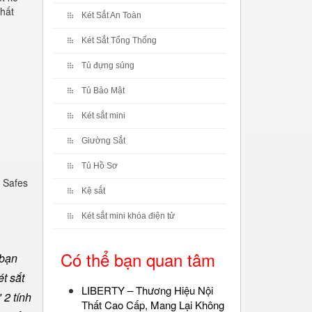
chất
Két Sắt An Toàn
Két Sắt Tổng Thống
Tủ đựng súng
Tủ Bảo Mật
Két sắt mini
Giường Sắt
Tủ Hồ Sơ
 Safes
Kệ sắt
Két sắt mini khóa điện tử
Có thể bạn quan tâm
 bạn
t sắt
LIBERTY – Thương Hiệu Nội
 2 tính
Thất Cao Cấp, Mang Lại Không