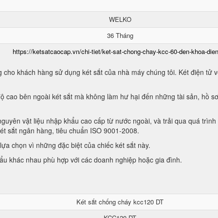
WELKO
36 Tháng
https://ketsatcaocap.vn/chi-tiet/ket-sat-chong-chay-kcc-60-den-khoa-dien
 cho khách hàng sử dụng két sắt của nhà máy chúng tôi. Két điện tử vớ
ộ cao bên ngoài két sắt mà không làm hư hại đến những tài sản, hồ sơ
guyên vật liệu nhập khẩu cao cấp từ nước ngoài, và trải qua quá trình
két sắt ngân hàng, tiêu chuẩn ISO 9001-2008.
ựa chọn vì những đặc biệt của chiếc két sắt này.
hẩu khác nhau phù hợp với các doanh nghiệp hoặc gia đình.
Két sắt chống cháy kcc120 DT
KCC120 DT