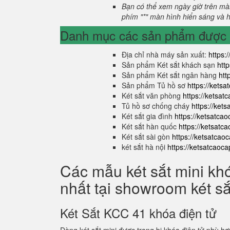
Bạn có thể xem ngày giờ trên màn
phím "*" màn hình hiển sáng và hi
Danh mục các sản phẩm được s
Địa chỉ nhà máy sản xuất:
https:
Sản phẩm Két sắt khách sạn
htt
Sản phẩm Két sắt ngân hàng
htt
Sản phẩm Tủ hồ sơ
https://kets
Két sắt văn phòng
https://ketsa
Tủ hồ sơ chống cháy
https://ket
Két sắt gia đình
https://ketsatca
Két sắt hàn quốc
https://ketsatc
Két sắt sài gòn
https://ketsatcao
két sắt hà nội
https://ketsatcaoc
Các mẫu két sắt mini kh
nhất tại showroom két s
Két Sắt KCC 41 khóa điện tử