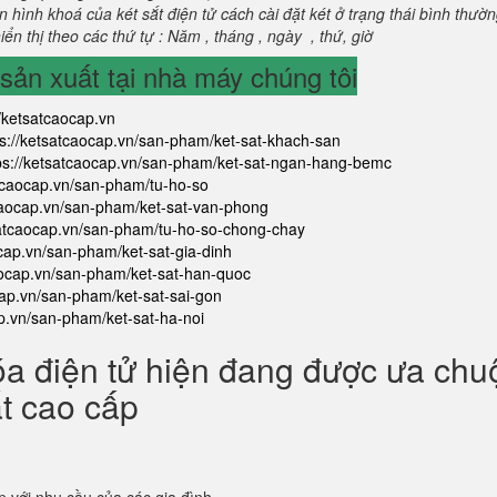
 hình khoá của két sắt điện tử cách cài đặt két ở trạng thái bình thườ
ển thị theo các thứ tự : Năm , tháng , ngày , thứ, giờ
ản xuất tại nhà máy chúng tôi
//ketsatcaocap.vn
ps://ketsatcaocap.vn/san-pham/ket-sat-khach-san
ps://ketsatcaocap.vn/san-pham/ket-sat-ngan-hang-bemc
atcaocap.vn/san-pham/tu-ho-so
tcaocap.vn/san-pham/ket-sat-van-phong
satcaocap.vn/san-pham/tu-ho-so-chong-chay
ocap.vn/san-pham/ket-sat-gia-dinh
aocap.vn/san-pham/ket-sat-han-quoc
cap.vn/san-pham/ket-sat-sai-gon
ap.vn/san-pham/ket-sat-ha-noi
óa điện tử hiện đang được ưa ch
ắt cao cấp