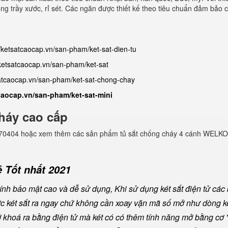
ng trầy xước, rỉ sét. Các ngăn được thiết kế theo tiêu chuẩn đảm bảo 
//ketsatcaocap.vn/san-pham/ket-sat-dien-tu
/ketsatcaocap.vn/san-pham/ket-sat
satcaocap.vn/san-pham/ket-sat-chong-chay
tcaocap.vn/san-pham/ket-sat-mini
háy cao cấp
982770404 hoặc xem thêm các sản phẩm tủ sắt chống cháy 4 cánh WELKO
 Tốt nhất 2021
nh bảo mật cao và dễ sử dụng, Khi sử dụng két sắt điện tử các
ược két sắt ra ngay chứ không cần xoay vặn mã số mở như dòng ké
khoá ra bằng điện tử mà két có có thêm tính năng mở bằng cơ "