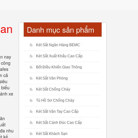
 an
Danh mục sản phẩm
Két Sắt Ngân Hàng BEMC
ện nay
Két Sắt Xuất Khẩu Cao Cấp
i công
Bốt Điều Khiển Giao Thông
safes
ên cả
Két Sắt Văn Phòng
siêu
 biểu
Két Sắt Chống Cháy
bánh xe
Tủ Hồ Sơ Chống Cháy
Két Sắt Vân Tay Cao Cấp
văn
Két Sắt Cánh Đúc Cao Cấp
uất
 đa nhu
Két Sắt Khách Sạn
t kế