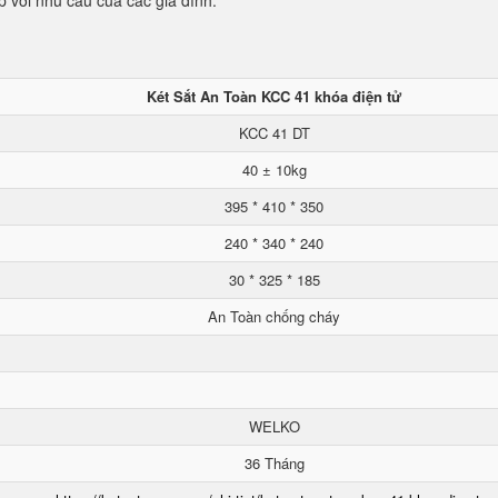
p với nhu cầu của các gia đình.
Két Sắt An Toàn KCC 41 khóa điện tử
KCC 41 DT
40 ± 10kg
395 * 410 * 350
240 * 340 * 240
30 * 325 * 185
An Toàn chống cháy
WELKO
36 Tháng