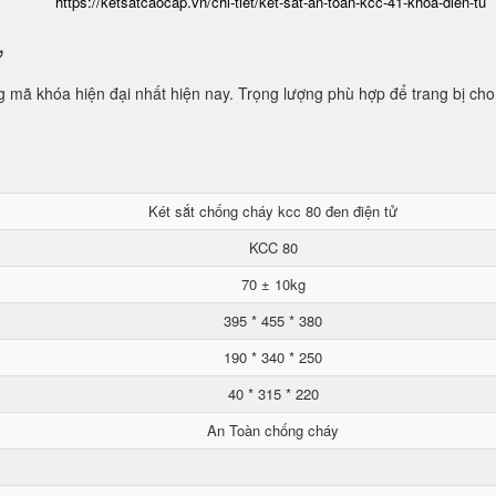
https://ketsatcaocap.vn/chi-tiet/ket-sat-an-toan-kcc-41-khoa-dien-tu
ử
mã khóa hiện đại nhất hiện nay. Trọng lượng phù hợp để trang bị cho
Két sắt chống cháy kcc 80 đen điện tử
KCC 80
70 ± 10kg
395 * 455 * 380
190 * 340 * 250
40 * 315 * 220
An Toàn chống cháy