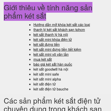
Giới thiệu về tính năng sản
phẩm két sắt
Hướng dẫn mở khóa két sắt các loại
thanh lý két sắt khách sạn tphcm
két sắt thanh lý hà nội
két sắt mini khóa điện tử
két sắt đựng tiền
két sắt mini đựng tiền tiết kiệm
két sắt mini võ văn tần
mua két sắt
báo giá két sắt hàn quốc
két sắt goodwill hà nội
két sắt mini safe
két sắt mini alpha
két sắt điện tử
két sắt điện tử bauche
Các sản phẩm két sắt điện tử
chuyên dụng trong khách sạn