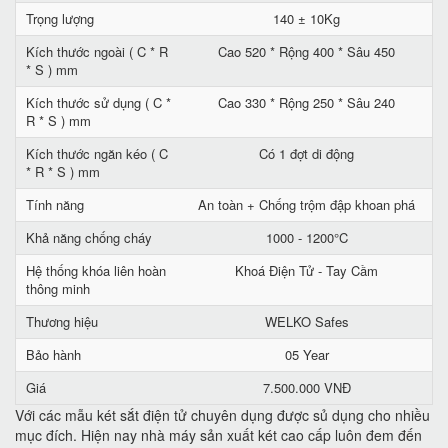
Trọng lượng
140 ± 10Kg
Kích thước ngoài ( C * R
Cao 520 * Rộng 400 * Sâu 450
* S ) mm
Kích thước sử dụng ( C *
Cao 330 * Rộng 250 * Sâu 240
R * S ) mm
Kích thước ngăn kéo ( C
Có 1 đợt di động
* R * S ) mm
Tính năng
An toàn + Chống trộm đập khoan phá
Khả năng chống cháy
1000 - 1200°C
Hệ thống khóa liên hoàn
Khoá Điện Tử - Tay Cầm
thông minh
Thương hiệu
WELKO Safes
Bảo hành
05 Year
Giá
7.500.000 VNĐ
Với các mẫu két sắt điện tử chuyên dụng được sủ dụng cho nhiều
mục đích. Hiện nay nhà máy sản xuất két cao cấp luôn đem đến