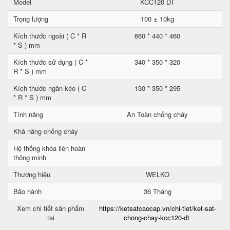
Model
KCC120 DT
Trọng lượng
100 ± 10kg
Kích thước ngoài ( C * R
660 * 440 * 460
* S ) mm
Kích thước sử dụng ( C *
340 * 350 * 320
R * S ) mm
Kích thước ngăn kéo ( C
130 * 350 * 295
* R * S ) mm
Tính năng
An Toàn chống cháy
Khả năng chống cháy
Hệ thống khóa liên hoàn
thông minh
Thương hiệu
WELKO
Bảo hành
36 Tháng
Xem chi tiết sản phẩm
https://ketsatcaocap.vn/chi-tiet/ket-sat-
tại
chong-chay-kcc120-dt