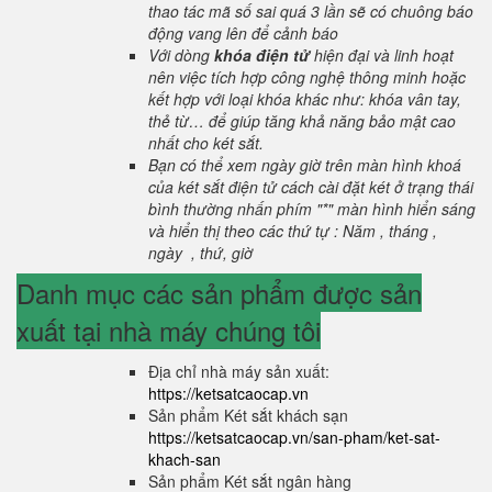
thao tác mã số sai quá 3 lần sẽ có chuông báo
động vang lên để cảnh báo
Với dòng
khóa điện tử
hiện đại và linh hoạt
nên việc tích hợp công nghệ thông minh hoặc
kết hợp với loại khóa khác như: khóa vân tay,
thẻ từ… để giúp tăng khả năng bảo mật cao
nhất cho két sắt.
Bạn có thể xem ngày giờ trên màn hình khoá
của két sắt điện tử cách cài đặt két ở trạng thái
bình thường nhấn phím "*" màn hình hiển sáng
và hiển thị theo các thứ tự : Năm , tháng ,
ngày , thứ, giờ
Danh mục các sản phẩm được sản
xuất tại nhà máy chúng tôi
Địa chỉ nhà máy sản xuất:
https://ketsatcaocap.vn
Sản phẩm Két sắt khách sạn
https://ketsatcaocap.vn/san-pham/ket-sat-
khach-san
Sản phẩm Két sắt ngân hàng