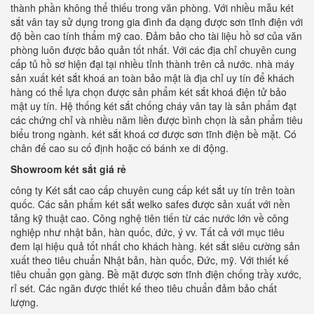
thành phần không thể thiếu trong văn phòng. Với nhiều mẫu két
sắt vân tay sử dụng trong gia đình đa dạng được sơn tĩnh điện với
độ bền cao tính thẩm mỹ cao. Đảm bảo cho tài liệu hồ sơ của văn
phòng luôn được bảo quản tốt nhất. Với các địa chỉ chuyên cung
cấp tủ hồ sơ hiện đại tại nhiều tỉnh thành trên cả nước. nhà máy
sản xuất két sắt khoá an toàn bảo mật là địa chỉ uy tín để khách
hàng có thể lựa chọn được sản phẩm két sắt khoá điện tử bảo
mật uy tín. Hệ thống két sắt chống cháy vân tay là sản phẩm đạt
các chứng chỉ và nhiều năm liền được bình chọn là sản phẩm tiêu
biểu trong ngành. két sắt khoá cơ được sơn tĩnh điện bề mặt. Có
chân đế cao su cố định hoặc có bánh xe di động.
Showroom két sắt giá rẻ
công ty Két sắt cao cấp chuyên cung cấp két sắt uy tín trên toàn
quốc. Các sản phẩm két sắt welko safes được sản xuất với nền
tảng kỹ thuật cao. Công nghệ tiên tiến từ các nước lớn về công
nghiệp như nhật bản, hàn quốc, đức, ý vv. Tất cả với mục tiêu
đem lại hiệu quả tốt nhất cho khách hàng. két sắt siêu cường sản
xuất theo tiêu chuẩn Nhật bản, hàn quốc, Đức, mỹ. Với thiết kế
tiêu chuẩn gọn gàng. Bề mặt được sơn tĩnh điện chống trầy xước,
rỉ sét. Các ngăn được thiết kế theo tiêu chuẩn đảm bảo chất
lượng.