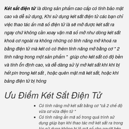
Két sắt điện tử
là dòng sản phẩm cao cấp có tính bảo mật
cao và dễ sử dụng, Khi sử dụng két sắt điện tử các bạn chỉ
việc thao tác ấn mã số điện tử là sẽ mở được két sắt ra
ngay chứ không cần xoay vặn mã số mở như dòng két sắt
khoá cơ ngoài ra không những có tính năng mở khoá ra
bằng điện tử mà két có có thêm tính năng mở bằng cơ " 2
tính năng trong một sản phẩm " giúp cho két sắt có độ bền
và tính ổn định cao, và dễ dàng sử lý mở két sắt khi khi bị
hết pin trong két sắt , hoặc quên mật mã két sắt, hoặc khi
bảng điện tử bị hỏng
Ưu Điểm Két Sắt Điện Tử
Có tính năng mở két sắt bằng cơ "cả 2 chế độ
vừa cơ vừa điện tử "
Có tính năng ẩn mã số trong quá trình sử
dụng giúp bạn khi thao tác mở két sắt ra trong
lúc sử dụng không bị lộ mã số cho người bên