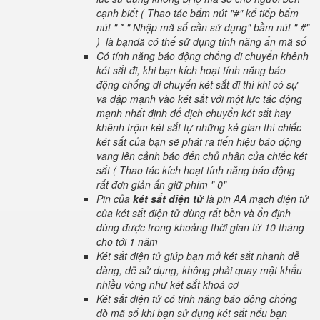
cạnh biết ( Thao tác bấm nút "#" kế tiếp bấm
nút " * " Nhập mã số cần sử dụng" bầm nút " #"
) là bạnđã có thể sử dụng tính năng ẩn mã số
Có tính năng báo động chống di chuyển khênh
két sắt đi, khi bạn kích hoạt tính năng báo
động chống di chuyển két sắt đi thì khi có sự
va đập mạnh vào két sắt với một lực tác động
mạnh nhất định để dịch chuyển két sắt hay
khênh trộm két sắt tự những kẻ gian thì chiếc
két sắt của bạn sẽ phát ra tiến hiệu báo động
vang lên cảnh báo đến chủ nhân của chiếc két
sắt ( Thao tác kích hoạt tính năng báo động
rất đơn giản ấn giữ phím " 0"
Pin của
két sắt điện tử
là pin AA mạch điện tử
của két sắt điện tử dùng rất bền và ổn định
dùng được trong khoảng thời gian từ 10 tháng
cho tới 1 năm
Két sắt điện tử giúp bạn mở két sắt nhanh dễ
dàng, dễ sử dụng, không phải quay mật khẩu
nhiều vòng như két sắt khoá cơ
Két sắt điện tử có tính năng báo động chống
dò mã số khi bạn sử dụng két sắt nếu bạn