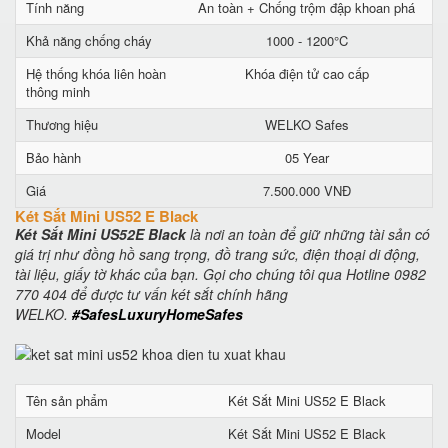
Tính năng
An toàn + Chống trộm đập khoan phá
Khả năng chống cháy
1000 - 1200°C
Hệ thống khóa liên hoàn
Khóa điện tử cao cấp
thông minh
Thương hiệu
WELKO Safes
Bảo hành
05 Year
Giá
7.500.000 VNĐ
Két Sắt Mini US52 E Black
Két Sắt Mini US52E Black
là nơi an toàn để giữ những tài sản có
giá trị như đồng hồ sang trọng, đồ trang sức, điện thoại di động,
tài liệu, giấy tờ khác của bạn. Gọi cho chúng tôi qua Hotline 0982
770 404 để được tư vấn két sắt chính hãng
WELKO.
#SafesLuxuryHomeSafes
Tên sản phẩm
Két Sắt Mini US52 E Black
Model
Két Sắt Mini US52 E Black