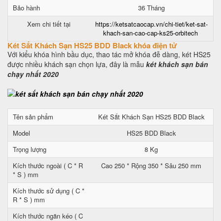
Bảo hành
36 Tháng
Xem chi tiết tại
https://ketsatcaocap.vn/chi-tiet/ket-sat-
khach-san-cao-cap-ks25-orbitech
Két Sắt Khách Sạn HS25 BDD Black khóa điện tử
Với kiểu khóa hình bầu dục, thao tác mở khóa đễ dàng, két HS25
được nhiều khách sạn chọn lựa, đây là mẫu
két khách sạn bán
chạy nhất 2020
Tên sản phẩm
Két Sắt Khách Sạn HS25 BDD Black
Model
HS25 BDD Black
Trọng lượng
8 Kg
Kích thước ngoài ( C * R
Cao 250 * Rộng 350 * Sâu 250 mm
* S ) mm
Kích thước sử dụng ( C *
R * S ) mm
Kích thước ngăn kéo ( C