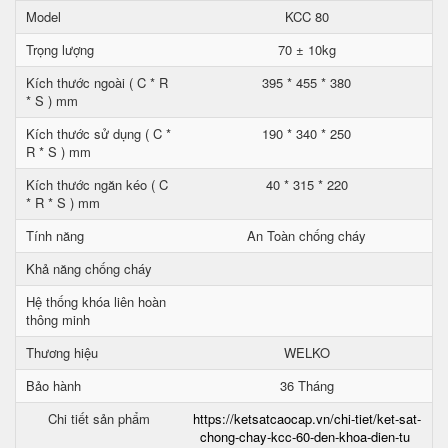
Model
KCC 80
Trọng lượng
70 ± 10kg
Kích thước ngoài ( C * R
395 * 455 * 380
* S ) mm
Kích thước sử dụng ( C *
190 * 340 * 250
R * S ) mm
Kích thước ngăn kéo ( C
40 * 315 * 220
* R * S ) mm
Tính năng
An Toàn chống cháy
Khả năng chống cháy
Hệ thống khóa liên hoàn
thông minh
Thương hiệu
WELKO
Bảo hành
36 Tháng
Chi tiết sản phẩm
https://ketsatcaocap.vn/chi-tiet/ket-sat-
chong-chay-kcc-60-den-khoa-dien-tu