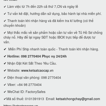
✔ Làm việc từ 7h đến 22h cả thứ 7,CN và ngày lễ
✔ Tư vấn kê đặt, hướng dẫn sử dụng, bảo hành tại nhà miễn phí.
✔ Thanh toán khi nhận hàng và đã kiểm tra kĩ lưỡng (có thể
chuyển khoản)
✔ Mọi thắc mắc về sản phẩm hoặc cần tư vấn về Tủ Hồ Sơ chống
cháy nổ. Hãy để lại ngay SĐT hoặc IBOX trực tiếp để được tư
vấn.
✔
Miễn Phí Ship nhanh toàn quốc - Thanh toán khi nhận hàng.
✔ Hotline: 098 2770404 Phục vụ 24/24h
✔
Nhận Đặt Két Sắt Theo Yêu Cầu.
✔
Website:
www.ketsatcaocap.vn
✔ Điện thoại văn phòng: 098 2770404
✔ Viber: +84 98 2770404
✔ WeChat ID: FactorySafes
✔Mã số thuế: 0101391913
Email:
ketsatchongchay@gmail.com
https://ketsatcaocap.vn