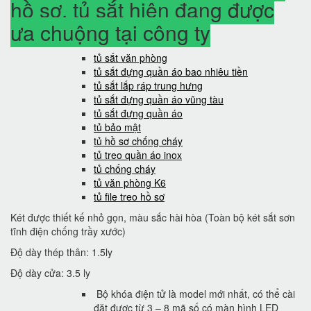
hồ sơ, tủ sắt hiện đang được
ưa chuộng tại công ty
tủ sắt văn phòng
tủ sắt đựng quần áo bao nhiêu tiền
tủ sắt lắp ráp trung hưng
tủ sắt đựng quần áo vũng tàu
tủ sắt đựng quần áo
tủ bảo mật
tủ hồ sơ chống cháy
tủ treo quần áo inox
tủ chống cháy
tủ văn phòng K6
tủ file treo hồ sơ
Két được thiết kế nhỏ gọn, màu sắc hài hòa (Toàn bộ két sắt sơn
tĩnh điện chống trầy xước)
Độ dày thép thân: 1.5ly
Độ dày cửa: 3.5 ly
Bộ khóa điện tử là model mới nhất, có thể cài
đặt được từ 3 – 8 mã số có màn hình LED