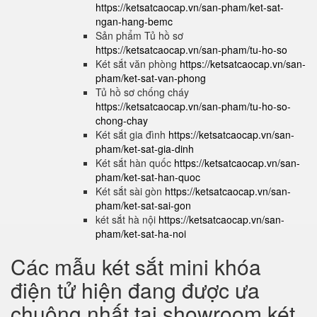
https://ketsatcaocap.vn/san-pham/ket-sat-
ngan-hang-bemc
Sản phẩm Tủ hồ sơ
https://ketsatcaocap.vn/san-pham/tu-ho-so
Két sắt văn phòng
https://ketsatcaocap.vn/san-
pham/ket-sat-van-phong
Tủ hồ sơ chống cháy
https://ketsatcaocap.vn/san-pham/tu-ho-so-
chong-chay
Két sắt gia đình
https://ketsatcaocap.vn/san-
pham/ket-sat-gia-dinh
Két sắt hàn quốc
https://ketsatcaocap.vn/san-
pham/ket-sat-han-quoc
Két sắt sài gòn
https://ketsatcaocap.vn/san-
pham/ket-sat-sai-gon
két sắt hà nội
https://ketsatcaocap.vn/san-
pham/ket-sat-ha-noi
Các mẫu két sắt mini khóa
điện tử hiện đang được ưa
chuộng nhất tại showroom két