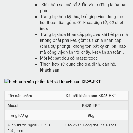
Khi nhập sai mã số 3 lần và tự động khóa bàn
phím.
Trang bị khóa kỹ thuật số giúp việc đóng mở
két thuận tiện gồm: 01 khóa điện tử, 02 chốt
inox
Trang bị khóa khẩn cấp phục vụ khi hết pin mà
không phải phá két, gồm: 01 chìa khẩn cấp
(chìa dự phòng). không tốn bất kỳ chi phí nào
mà công việc vẫn trôi chảy, két vẫn an toàn..
Mỗi két sắt đều có mastercode
Thích hợp sử dụng cho gia đình, căn hộ,
khách sạn
Tên sản phẩm
Két sắt khách sạn KS25-EKT
Model
KS25-EKT
Trọng lượng
9kg
Kích thước ngoài ( C * R
Cao 250 * Rộng 350 * Sâu 250
* S ) mm