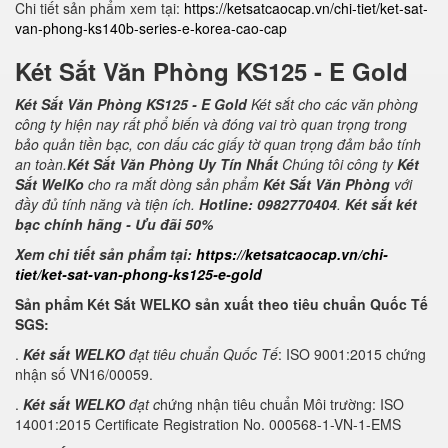
Chi tiết sản phẩm xem tại:
https://ketsatcaocap.vn/chi-tiet/ket-sat-
van-phong-ks140b-series-e-korea-cao-cap
Két Sắt Văn Phòng KS125 - E Gold
Két Sắt Văn Phòng KS125 - E Gold
Két sắt cho các văn phòng
công ty hiện nay rất phổ biến và đóng vai trò quan trọng trong
bảo quản tiền bạc, con dấu các giấy tờ quan trọng đảm bảo tính
an toàn.
Két Sắt Văn Phòng Uy Tín Nhất
Chúng tôi công ty
Két
Sắt WelKo
cho ra mắt dòng sản phẩm
Két Sắt Văn Phòng
với
đầy đủ tính năng và tiện ích.
Hotline: 0982770404
.
Két sắt két
bạc chính hãng - Ưu đãi 50%
Xem chi tiết sản phẩm tại:
https://ketsatcaocap.vn/chi-
tiet/ket-sat-van-phong-ks125-e-gold
Sản phẩm Két Sắt WELKO sản xuất theo tiêu chuẩn Quốc Tế
SGS:
.
Két sắt WELKO
đạt tiêu chuẩn Quốc Tế
: ISO 9001:2015 chứng
nhận số VN16/00059.
.
Két sắt WELKO
đạt c
hứng nhận tiêu chuẩn Môi trường: ISO
14001:2015 Certificate Registration No. 000568-1-VN-1-EMS