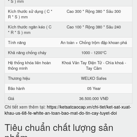
* S ) mm
Kích thước sử dụng ( C *
Cao 300 * Rộng 380 * Sâu 300
R * S ) mm
Kích thước ngăn kéo ( C
Cao 100 * Rộng 380 * Sâu 240
* R * S ) mm
Tính năng
An toàn + Chống trộm đập khoan phá
Khả năng chống cháy
1000 - 1200°C
Hệ thống khóa liên hoàn
Khoá Vân Tay Điện Tử - Chìa khoá -
thông minh
Tay Cầm
Thương hiệu
WELKO Safes
Bảo hành
05 Year
Giá
36.500.000 VNĐ
Chi tiết xem thêm tại:
https://ketsatcaocap.vn/chi-tiet/ket-sat-xuat-
khau-us-68-fe-white-an-toan-bao-mat-do-tin-cay-tuyet-doi
Tiêu chuẩn chất lượng sản