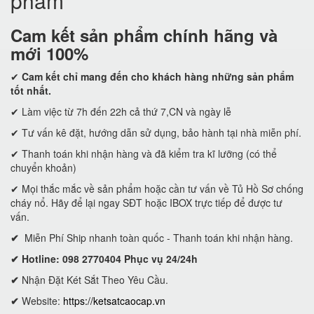
phẩm
Cam kết
sản phẩm chính hãng và
mới 100%
✔
Cam kết
chỉ mang đến cho khách hàng những sản phẩm
tốt nhất.
✔ Làm việc từ 7h đến 22h cả thứ 7,CN và ngày lễ
✔ Tư vấn kê đặt, hướng dẫn sử dụng, bảo hành tại nhà miễn phí.
✔ Thanh toán khi nhận hàng và đã kiểm tra kĩ lưỡng (có thể
chuyển khoản)
✔ Mọi thắc mắc về sản phẩm hoặc cần tư vấn về Tủ Hồ Sơ chống
cháy nổ. Hãy để lại ngay SĐT hoặc IBOX trực tiếp để được tư
vấn.
✔
Miễn Phí Ship nhanh toàn quốc - Thanh toán khi nhận hàng.
✔ Hotline: 098 2770404 Phục vụ 24/24h
✔
Nhận Đặt Két Sắt Theo Yêu Cầu.
✔
Website:
https://ketsatcaocap.vn