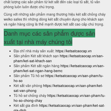
chất lượng các sản phẩm từ két sắt đến các loại tủ sắt, tủ văn
phòng luôn luôn được chú trọng.
Cùng với những sản phẩm mang thương hiệu két sắt chống cháy
welko safes thì những dòng két sắt chuyên dụng cho khách sạn
và ngân hàng cũng là thế mạnh được két sắt cao cấp chú trọng.
Danh mục các sản phẩm được sản
xuất tại nhà máy chúng tôi
Địa chỉ nhà máy sản xuất:
https://ketsatcaocap.vn
Sản phẩm Két sắt khách sạn
https://ketsatcaocap.vn/san-
pham/ket-sat-khach-san
Sản phẩm Két sắt ngân hàng
https://ketsatcaocap.vn/san-
pham/ket-sat-ngan-hang-bemc
Sản phẩm Tủ hồ sơ
https://ketsatcaocap.vn/san-pham/tu-
ho-so
Két sắt văn phòng
https://ketsatcaocap.vn/san-pham/ket-
sat-van-phong
Tủ hồ sơ chống cháy
https://ketsatcaocap.vn/san-pham/tu-
ho-so-chong-chay
Két sắt gia đình
https://ketsatcaocap.vn/san-pham/ket-sat-
gia-dinh