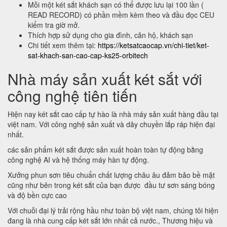
Mỗi một két sắt khách sạn có thể được lưu lại 100 lần (
READ RECORD) có phần mềm kèm theo và đầu đọc CEU
kiểm tra giờ mở.
Thích hợp sử dụng cho gia đình, căn hộ, khách sạn
Chi tiết xem thêm tại:
https://ketsatcaocap.vn/chi-tiet/ket-
sat-khach-san-cao-cap-ks25-orbitech
Nhà máy sản xuất két sắt với
công nghệ tiên tiến
Hiện nay két sắt cao cấp tự hào là nhà máy sản xuất hàng đầu tại
việt nam. Với công nghệ sản xuất và dây chuyền lắp ráp hiện đại
nhất.
các sản phẩm két sắt được sản xuất hoàn toàn tự động bằng
công nghệ AI và hệ thống máy hàn tự động.
Xưởng phun sơn tiêu chuẩn chất lượng châu âu đảm bảo bề mặt
cũng như bên trong két sắt của bạn được đầu tư sơn sáng bóng
và độ bền cực cao
Với chuỗi đại lý trải rộng hầu như toàn bộ việt nam, chúng tôi hiện
đang là nhà cung cấp két sắt lớn nhất cả nước., Thương hiệu và