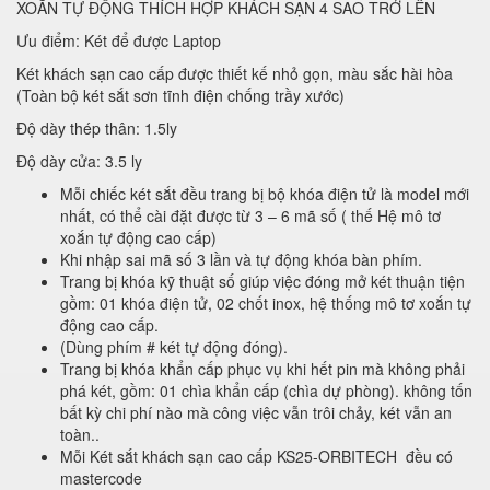
XOẮN TỰ ĐỘNG THÍCH HỢP KHÁCH SẠN 4 SAO TRỞ LÊN
Ưu điểm: Két để được Laptop
Két khách sạn cao cấp được thiết kế nhỏ gọn, màu sắc hài hòa
(Toàn bộ két sắt sơn tĩnh điện chống trầy xước)
Độ dày thép thân: 1.5ly
Độ dày cửa: 3.5 ly
Mỗi chiếc két sắt đều trang bị bộ khóa điện tử là model mới
nhất, có thể cài đặt được từ 3 – 6 mã số ( thế Hệ mô tơ
xoắn tự động cao cấp)
Khi nhập sai mã số 3 lần và tự động khóa bàn phím.
Trang bị khóa kỹ thuật số giúp việc đóng mở két thuận tiện
gồm: 01 khóa điện tử, 02 chốt inox, hệ thống mô tơ xoắn tự
động cao cấp.
(Dùng phím # két tự động đóng).
Trang bị khóa khẩn cấp phục vụ khi hết pin mà không phải
phá két, gồm: 01 chìa khẩn cấp (chìa dự phòng). không tốn
bất kỳ chi phí nào mà công việc vẫn trôi chảy, két vẫn an
toàn..
Mỗi Két sắt khách sạn cao cấp KS25-ORBITECH đều có
mastercode