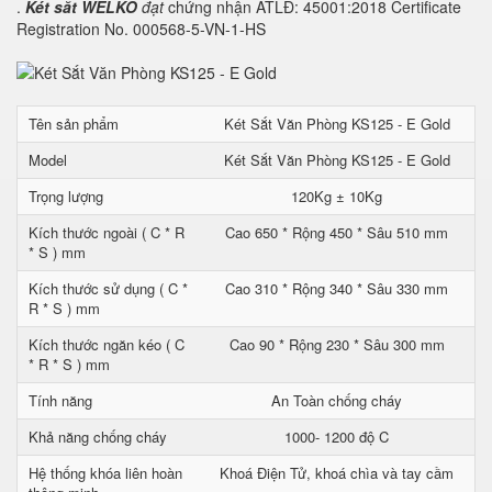
.
Két sắt WELKO
đạt
chứng nhận ATLĐ: 45001:2018 Certificate
Registration No. 000568-5-VN-1-HS
Tên sản phẩm
Két Sắt Văn Phòng KS125 - E Gold
Model
Két Sắt Văn Phòng KS125 - E Gold
Trọng lượng
120Kg ± 10Kg
Kích thước ngoài ( C * R
Cao 650 * Rộng 450 * Sâu 510 mm
* S ) mm
Kích thước sử dụng ( C *
Cao 310 * Rộng 340 * Sâu 330 mm
R * S ) mm
Kích thước ngăn kéo ( C
Cao 90 * Rộng 230 * Sâu 300 mm
* R * S ) mm
Tính năng
An Toàn chống cháy
Khả năng chống cháy
1000- 1200 độ C
Hệ thống khóa liên hoàn
Khoá Điện Tử, khoá chìa và tay cầm