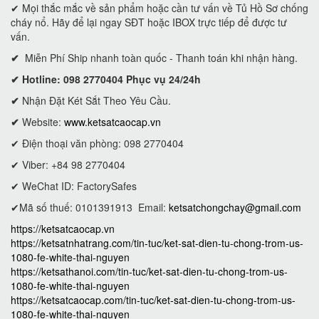
✔ Mọi thắc mắc về sản phẩm hoặc cần tư vấn về Tủ Hồ Sơ chống
cháy nổ. Hãy để lại ngay SĐT hoặc IBOX trực tiếp để được tư
vấn.
✔
Miễn Phí Ship nhanh toàn quốc - Thanh toán khi nhận hàng.
✔ Hotline: 098 2770404 Phục vụ 24/24h
✔
Nhận Đặt Két Sắt Theo Yêu Cầu.
✔
Website:
www.ketsatcaocap.vn
✔ Điện thoại văn phòng: 098 2770404
✔ Viber: +84 98 2770404
✔ WeChat ID: FactorySafes
✔Mã số thuế: 0101391913
Email:
ketsatchongchay@gmail.com
https://ketsatcaocap.vn
https://ketsatnhatrang.com/tin-tuc/ket-sat-dien-tu-chong-trom-us-
1080-fe-white-thai-nguyen
https://ketsathanoi.com/tin-tuc/ket-sat-dien-tu-chong-trom-us-
1080-fe-white-thai-nguyen
https://ketsatcaocap.com/tin-tuc/ket-sat-dien-tu-chong-trom-us-
1080-fe-white-thai-nguyen