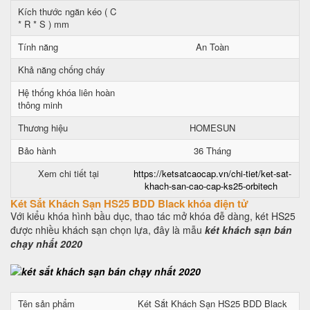
Kích thước ngăn kéo ( C
* R * S ) mm
Tính năng
An Toàn
Khả năng chống cháy
Hệ thống khóa liên hoàn
thông minh
Thương hiệu
HOMESUN
Bảo hành
36 Tháng
Xem chi tiết tại
https://ketsatcaocap.vn/chi-tiet/ket-sat-
khach-san-cao-cap-ks25-orbitech
Két Sắt Khách Sạn HS25 BDD Black khóa điện tử
Với kiểu khóa hình bầu dục, thao tác mở khóa đễ dàng, két HS25
được nhiều khách sạn chọn lựa, đây là mẫu
két khách sạn bán
chạy nhất 2020
Tên sản phẩm
Két Sắt Khách Sạn HS25 BDD Black