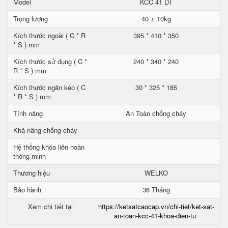
Model
KCC 41 DT
Trọng lượng
40 ± 10kg
Kích thước ngoài ( C * R
395 * 410 * 350
* S ) mm
Kích thước sử dụng ( C *
240 * 340 * 240
R * S ) mm
Kích thước ngăn kéo ( C
30 * 325 * 185
* R * S ) mm
Tính năng
An Toàn chống cháy
Khả năng chống cháy
Hệ thống khóa liên hoàn
thông minh
Thương hiệu
WELKO
Bảo hành
36 Tháng
Xem chi tiết tại
https://ketsatcaocap.vn/chi-tiet/ket-sat-
an-toan-kcc-41-khoa-dien-tu