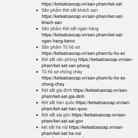
https://ketsatcaocap.vn/san-pham/ket-sat
Sản phẩm Két sắt khách sạn
https://ketsatcaocap.vn/san-pham/ket-sat-
khach-san
Sản phẩm Két sắt ngân hàng
https://ketsatcaocap.vn/san-pham/ket-sat-
ngan-hang-bemc
Sản phẩm Tủ hồ sơ
https://ketsatcaocap.vn/san-pham/tu-ho-so
Két sắt văn phòng
https://ketsatcaocap.vn/san-
pham/ket-sat-van-phong
Tủ hồ sơ chống cháy
https://ketsatcaocap.vn/san-pham/tu-ho-so-
chong-chay
Két sắt gia đình
https://ketsatcaocap.vn/san-
pham/ket-sat-gia-dinh
Két sắt hàn quốc
https://ketsatcaocap.vn/san-
pham/ket-sat-han-quoc
Két sắt sài gòn
https://ketsatcaocap.vn/san-
pham/ket-sat-sai-gon
két sắt hà nội
https://ketsatcaocap.vn/san-
pham/ket-sat-ha-noi