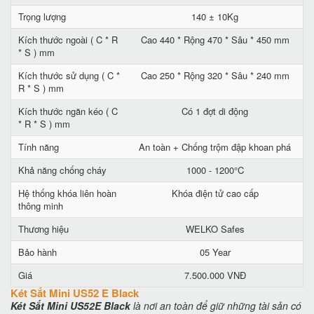
Trọng lượng
140 ± 10Kg
Kích thước ngoài ( C * R
Cao 440 * Rộng 470 * Sâu * 450 mm
* S ) mm
Kích thước sử dụng ( C *
Cao 250 * Rộng 320 * Sâu * 240 mm
R * S ) mm
Kích thước ngăn kéo ( C
Có 1 đợt di động
* R * S ) mm
Tính năng
An toàn + Chống trộm đập khoan phá
Khả năng chống cháy
1000 - 1200°C
Hệ thống khóa liên hoàn
Khóa điện tử cao cấp
thông minh
Thương hiệu
WELKO Safes
Bảo hành
05 Year
Giá
7.500.000 VNĐ
Két Sắt Mini US52 E Black
Két Sắt Mini US52E Black
là nơi an toàn để giữ những tài sản có