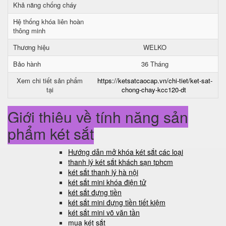
Khả năng chống cháy
Hệ thống khóa liên hoàn
thông minh
Thương hiệu
WELKO
Bảo hành
36 Tháng
Xem chi tiết sản phẩm
https://ketsatcaocap.vn/chi-tiet/ket-sat-
tại
chong-chay-kcc120-dt
Giới thiệu về tính năng sản
phẩm két sắt
Hướng dẫn mở khóa két sắt các loại
thanh lý két sắt khách sạn tphcm
két sắt thanh lý hà nội
két sắt mini khóa điện tử
két sắt đựng tiền
két sắt mini đựng tiền tiết kiệm
két sắt mini võ văn tần
mua két sắt