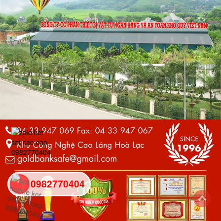
0982770404
back