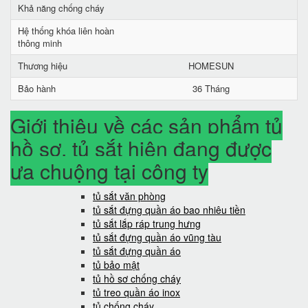
Khả năng chống cháy
Hệ thống khóa liên hoàn
thông minh
Thương hiệu
HOMESUN
Bảo hành
36 Tháng
Giới thiệu về các sản phẩm tủ
hồ sơ, tủ sắt hiện đang được
ưa chuộng tại công ty
tủ sắt văn phòng
tủ sắt đựng quần áo bao nhiêu tiền
tủ sắt lắp ráp trung hưng
tủ sắt đựng quần áo vũng tàu
tủ sắt đựng quần áo
tủ bảo mật
tủ hồ sơ chống cháy
tủ treo quần áo inox
tủ chống cháy