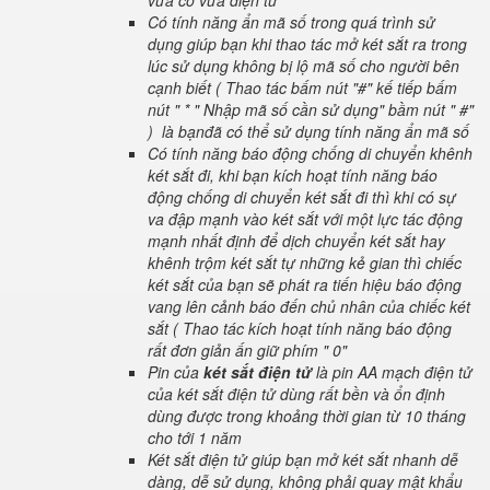
vừa cơ vừa điện tử "
Có tính năng ẩn mã số trong quá trình sử
dụng giúp bạn khi thao tác mở két sắt ra trong
lúc sử dụng không bị lộ mã số cho người bên
cạnh biết ( Thao tác bấm nút "#" kế tiếp bấm
nút " * " Nhập mã số cần sử dụng" bầm nút " #"
) là bạnđã có thể sử dụng tính năng ẩn mã số
Có tính năng báo động chống di chuyển khênh
két sắt đi, khi bạn kích hoạt tính năng báo
động chống di chuyển két sắt đi thì khi có sự
va đập mạnh vào két sắt với một lực tác động
mạnh nhất định để dịch chuyển két sắt hay
khênh trộm két sắt tự những kẻ gian thì chiếc
két sắt của bạn sẽ phát ra tiến hiệu báo động
vang lên cảnh báo đến chủ nhân của chiếc két
sắt ( Thao tác kích hoạt tính năng báo động
rất đơn giản ấn giữ phím " 0"
Pin của
két sắt điện tử
là pin AA mạch điện tử
của két sắt điện tử dùng rất bền và ổn định
dùng được trong khoảng thời gian từ 10 tháng
cho tới 1 năm
Két sắt điện tử giúp bạn mở két sắt nhanh dễ
dàng, dễ sử dụng, không phải quay mật khẩu