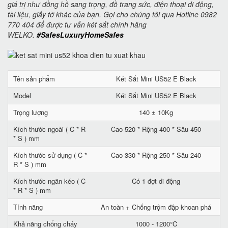
giá trị như đồng hồ sang trọng, đồ trang sức, điện thoại di động,
tài liệu, giấy tờ khác của bạn. Gọi cho chúng tôi qua Hotline 0982
770 404 để được tư vấn két sắt chính hãng
WELKO.
#SafesLuxuryHomeSafes
Tên sản phẩm
Két Sắt Mini US52 E Black
Model
Két Sắt Mini US52 E Black
Trọng lượng
140 ± 10Kg
Kích thước ngoài ( C * R
Cao 520 * Rộng 400 * Sâu 450
* S ) mm
Kích thước sử dụng ( C *
Cao 330 * Rộng 250 * Sâu 240
R * S ) mm
Kích thước ngăn kéo ( C
Có 1 đợt di động
* R * S ) mm
Tính năng
An toàn + Chống trộm đập khoan phá
Khả năng chống cháy
1000 - 1200°C