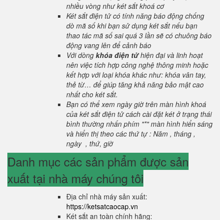
nhiều vòng như két sắt khoá cơ
Két sắt điện tử có tính năng báo động chống
dò mã số khi bạn sử dụng két sắt nếu bạn
thao tác mã số sai quá 3 lần sẽ có chuông báo
động vang lên để cảnh báo
Với dòng
khóa điện tử
hiện đại và linh hoạt
nên việc tích hợp công nghệ thông minh hoặc
kết hợp với loại khóa khác như: khóa vân tay,
thẻ từ… để giúp tăng khả năng bảo mật cao
nhất cho két sắt.
Bạn có thể xem ngày giờ trên màn hình khoá
của két sắt điện tử cách cài đặt két ở trạng thái
bình thường nhấn phím "*" màn hình hiển sáng
và hiển thị theo các thứ tự : Năm , tháng ,
ngày , thứ, giờ
Danh mục các sản phẩm được sản
xuất tại nhà máy chúng tôi
Địa chỉ nhà máy sản xuất:
https://ketsatcaocap.vn
Két sắt an toàn chính hãng: