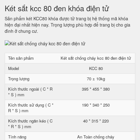
Két sắt kcc 80 đen khóa điện tử
Sản phẩm két KCC80 khóa được tử trang bị hệ thống mã khóa
hiện đại nhất hiện nay. Trọng lượng phù hợp để trang bị cho gia
đình ở chung cư.
Tên sản phẩm
Két sắt chống cháy kcc 80 đen điện tử
Model
KCC 80
Trọng lượng
70 ± 10kg
Kích thước ngoài ( C * R
395 * 455 * 380
* S ) mm
Kích thước sử dụng ( C *
190 * 340 * 250
R * S ) mm
Kích thước ngăn kéo ( C
40 * 315 * 220
* R * S ) mm
Tính năng
An Toàn chống cháy