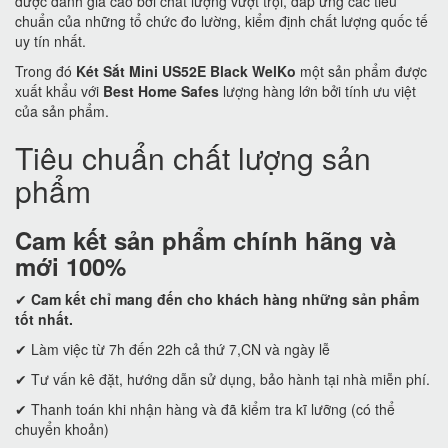
được đánh giá cao bởi chất lượng vượt trội, đáp ứng các tiêu
chuẩn của những tổ chức đo lường, kiểm định chất lượng quốc tế
uy tín nhất.
Trong đó
Két Sắt Mini US52E Black WelKo
một sản phẩm được
xuất khẩu với
Best Home Safes
lượng hàng lớn bởi tính ưu việt
của sản phẩm.
Tiêu chuẩn chất lượng sản
phẩm
Cam kết
sản phẩm chính hãng và
mới 100%
✔
Cam kết
chỉ mang đến cho khách hàng những sản phẩm
tốt nhất.
✔ Làm việc từ 7h đến 22h cả thứ 7,CN và ngày lễ
✔ Tư vấn kê đặt, hướng dẫn sử dụng, bảo hành tại nhà miễn phí.
✔ Thanh toán khi nhận hàng và đã kiểm tra kĩ lưỡng (có thể
chuyển khoản)