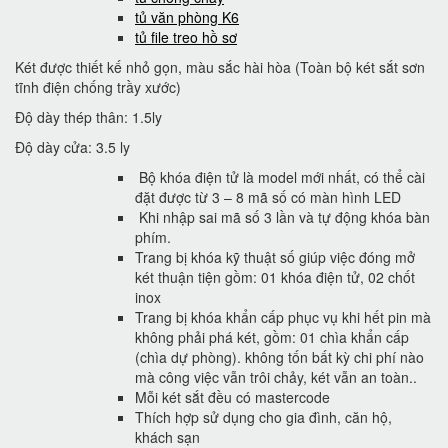
tủ văn phòng K6
tủ file treo hồ sơ
Két được thiết kế nhỏ gọn, màu sắc hài hòa (Toàn bộ két sắt sơn
tĩnh điện chống trầy xước)
Độ dày thép thân: 1.5ly
Độ dày cửa: 3.5 ly
Bộ khóa điện tử là model mới nhất, có thể cài
đặt được từ 3 – 8 mã số có màn hình LED
Khi nhập sai mã số 3 lần và tự động khóa bàn
phím.
Trang bị khóa kỹ thuật số giúp việc đóng mở
két thuận tiện gồm: 01 khóa điện tử, 02 chốt
inox
Trang bị khóa khẩn cấp phục vụ khi hết pin mà
không phải phá két, gồm: 01 chìa khẩn cấp
(chìa dự phòng). không tốn bất kỳ chi phí nào
mà công việc vẫn trôi chảy, két vẫn an toàn..
Mỗi két sắt đều có mastercode
Thích hợp sử dụng cho gia đình, căn hộ,
khách sạn