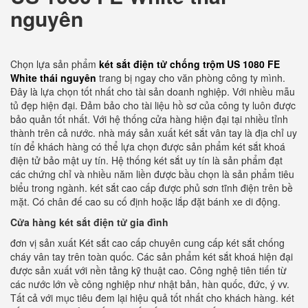
nguyên
Chọn lựa sản phẩm
két sắt điện tử chống trộm US 1080 FE
White thái nguyên
trang bị ngay cho văn phòng công ty mình.
Đây là lựa chọn tốt nhất cho tài sản doanh nghiệp. Với nhiều mẫu
tủ đẹp hiện đại. Đảm bảo cho tài liệu hồ sơ của công ty luôn được
bảo quản tốt nhất. Với hệ thống cửa hàng hiện đại tại nhiều tỉnh
thành trên cả nước. nhà máy sản xuất két sắt vân tay là địa chỉ uy
tín để khách hàng có thể lựa chọn được sản phẩm két sắt khoá
điện tử bảo mật uy tín. Hệ thống két sắt uy tín là sản phẩm đạt
các chứng chỉ và nhiều năm liền được bầu chọn là sản phẩm tiêu
biểu trong ngành. két sắt cao cấp được phủ sơn tĩnh điện trên bề
mặt. Có chân đế cao su cố định hoặc lắp đặt bánh xe di động.
Cửa hàng két sắt điện tử gia đình
đơn vị sản xuất Két sắt cao cấp chuyên cung cấp két sắt chống
cháy vân tay trên toàn quốc. Các sản phẩm két sắt khoá hiện đại
được sản xuất với nền tảng kỹ thuật cao. Công nghệ tiên tiến từ
các nước lớn về công nghiệp như nhật bản, hàn quốc, đức, ý vv.
Tất cả với mục tiêu đem lại hiệu quả tốt nhất cho khách hàng. két