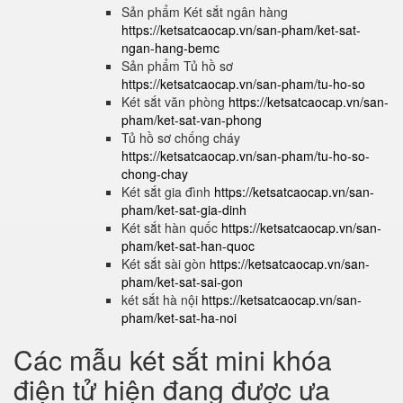
Sản phẩm Két sắt ngân hàng
https://ketsatcaocap.vn/san-pham/ket-sat-
ngan-hang-bemc
Sản phẩm Tủ hồ sơ
https://ketsatcaocap.vn/san-pham/tu-ho-so
Két sắt văn phòng
https://ketsatcaocap.vn/san-
pham/ket-sat-van-phong
Tủ hồ sơ chống cháy
https://ketsatcaocap.vn/san-pham/tu-ho-so-
chong-chay
Két sắt gia đình
https://ketsatcaocap.vn/san-
pham/ket-sat-gia-dinh
Két sắt hàn quốc
https://ketsatcaocap.vn/san-
pham/ket-sat-han-quoc
Két sắt sài gòn
https://ketsatcaocap.vn/san-
pham/ket-sat-sai-gon
két sắt hà nội
https://ketsatcaocap.vn/san-
pham/ket-sat-ha-noi
Các mẫu két sắt mini khóa
điện tử hiện đang được ưa