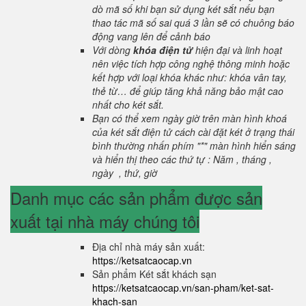
dò mã số khi bạn sử dụng két sắt nếu bạn
thao tác mã số sai quá 3 lần sẽ có chuông báo
động vang lên để cảnh báo
Với dòng
khóa điện tử
hiện đại và linh hoạt
nên việc tích hợp công nghệ thông minh hoặc
kết hợp với loại khóa khác như: khóa vân tay,
thẻ từ… để giúp tăng khả năng bảo mật cao
nhất cho két sắt.
Bạn có thể xem ngày giờ trên màn hình khoá
của két sắt điện tử cách cài đặt két ở trạng thái
bình thường nhấn phím "*" màn hình hiển sáng
và hiển thị theo các thứ tự : Năm , tháng ,
ngày , thứ, giờ
Danh mục các sản phẩm được sản
xuất tại nhà máy chúng tôi
Địa chỉ nhà máy sản xuất:
https://ketsatcaocap.vn
Sản phẩm Két sắt khách sạn
https://ketsatcaocap.vn/san-pham/ket-sat-
khach-san