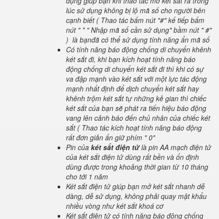
dụng giúp bạn khi thao tác mở két sắt ra trong
lúc sử dụng không bị lộ mã số cho người bên
cạnh biết ( Thao tác bấm nút "#" kế tiếp bấm
nút " * " Nhập mã số cần sử dụng" bầm nút " #"
) là bạnđã có thể sử dụng tính năng ẩn mã số
Có tính năng báo động chống di chuyển khênh
két sắt đi, khi bạn kích hoạt tính năng báo
động chống di chuyển két sắt đi thì khi có sự
va đập mạnh vào két sắt với một lực tác động
mạnh nhất định để dịch chuyển két sắt hay
khênh trộm két sắt tự những kẻ gian thì chiếc
két sắt của bạn sẽ phát ra tiến hiệu báo động
vang lên cảnh báo đến chủ nhân của chiếc két
sắt ( Thao tác kích hoạt tính năng báo động
rất đơn giản ấn giữ phím " 0"
Pin của
két sắt điện tử
là pin AA mạch điện tử
của két sắt điện tử dùng rất bền và ổn định
dùng được trong khoảng thời gian từ 10 tháng
cho tới 1 năm
Két sắt điện tử giúp bạn mở két sắt nhanh dễ
dàng, dễ sử dụng, không phải quay mật khẩu
nhiều vòng như két sắt khoá cơ
Két sắt điện tử có tính năng báo động chống