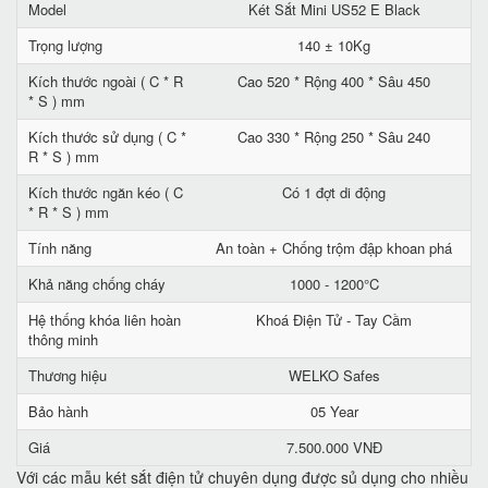
Model
Két Sắt Mini US52 E Black
Trọng lượng
140 ± 10Kg
Kích thước ngoài ( C * R
Cao 520 * Rộng 400 * Sâu 450
* S ) mm
Kích thước sử dụng ( C *
Cao 330 * Rộng 250 * Sâu 240
R * S ) mm
Kích thước ngăn kéo ( C
Có 1 đợt di động
* R * S ) mm
Tính năng
An toàn + Chống trộm đập khoan phá
Khả năng chống cháy
1000 - 1200°C
Hệ thống khóa liên hoàn
Khoá Điện Tử - Tay Cầm
thông minh
Thương hiệu
WELKO Safes
Bảo hành
05 Year
Giá
7.500.000 VNĐ
Với các mẫu két sắt điện tử chuyên dụng được sủ dụng cho nhiều