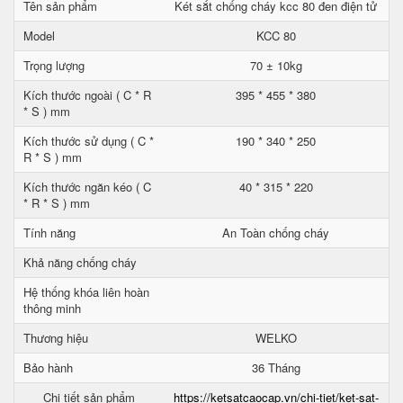
Tên sản phẩm
Két sắt chống cháy kcc 80 đen điện tử
Model
KCC 80
Trọng lượng
70 ± 10kg
Kích thước ngoài ( C * R
395 * 455 * 380
* S ) mm
Kích thước sử dụng ( C *
190 * 340 * 250
R * S ) mm
Kích thước ngăn kéo ( C
40 * 315 * 220
* R * S ) mm
Tính năng
An Toàn chống cháy
Khả năng chống cháy
Hệ thống khóa liên hoàn
thông minh
Thương hiệu
WELKO
Bảo hành
36 Tháng
Chi tiết sản phẩm
https://ketsatcaocap.vn/chi-tiet/ket-sat-