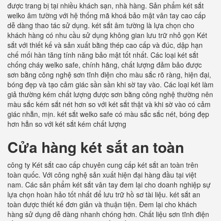
được trang bị tại nhiều khách sạn, nhà hàng. Sản phẩm két sắt
welko âm tường với hệ thống mã khoá bảo mật vân tay cao cấp
dễ dàng thao tác sử dụng. két sắt âm tường là lựa chọn cho
khách hàng có nhu cầu sử dụng không gian lưu trữ nhỏ gọn Két
sắt với thiết kế và sản xuất bằng thép cao cấp và đúc, dập hạn
chế mối hàn tăng tính năng bảo mật tốt nhất. Các loại két sắt
chống cháy welko safe, chính hãng, chất lượng đảm bảo được
sơn bằng công nghệ sơn tĩnh điện cho màu sắc rõ ràng, hiện đại,
bóng đẹp và tạo cảm giác sần sần khi sờ tay vào. Các loại két làm
giả thường kém chất lượng được sơn bằng công nghệ thường nên
màu sắc kém sắt nét hơn so với két sắt thật và khi sờ vào có cảm
giác nhẵn, mịn. két sắt welko safe có màu sắc sắc nét, bóng đẹp
hơn hẳn so với két sắt kém chất lượng
Cửa hàng két sắt an toàn
công ty Két sắt cao cấp chuyên cung cấp két sắt an toàn trên
toàn quốc. Với công nghệ sản xuất hiện đại hàng đầu tại việt
nam. Các sản phẩm két sắt vân tay đem lại cho doanh nghiệp sự
lựa chọn hoàn hảo tốt nhất để lưu trữ hồ sơ tài liệu. két sắt an
toàn được thiết kế đơn giản và thuận tiện. Đem lại cho khách
hàng sử dụng dễ dàng nhanh chóng hơn. Chất liệu sơn tĩnh điện