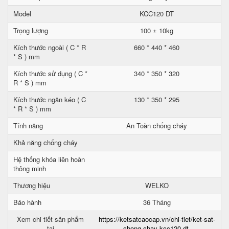
Model
KCC120 DT
Trọng lượng
100 ± 10kg
Kích thước ngoài ( C * R
660 * 440 * 460
* S ) mm
Kích thước sử dụng ( C *
340 * 350 * 320
R * S ) mm
Kích thước ngăn kéo ( C
130 * 350 * 295
* R * S ) mm
Tính năng
An Toàn chống cháy
Khả năng chống cháy
Hệ thống khóa liên hoàn
thông minh
Thương hiệu
WELKO
Bảo hành
36 Tháng
Xem chi tiết sản phẩm
https://ketsatcaocap.vn/chi-tiet/ket-sat-
tại
chong-chay-kcc120-dt