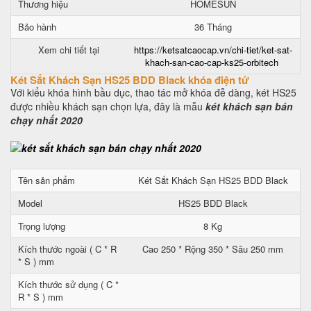
Thương hiệu
HOMESUN
Bảo hành
36 Tháng
Xem chi tiết tại
https://ketsatcaocap.vn/chi-tiet/ket-sat-
khach-san-cao-cap-ks25-orbitech
Két Sắt Khách Sạn HS25 BDD Black khóa điện tử
Với kiểu khóa hình bầu dục, thao tác mở khóa đễ dàng, két HS25
được nhiều khách sạn chọn lựa, đây là mẫu
két khách sạn bán
chạy nhất 2020
Tên sản phẩm
Két Sắt Khách Sạn HS25 BDD Black
Model
HS25 BDD Black
Trọng lượng
8 Kg
Kích thước ngoài ( C * R
Cao 250 * Rộng 350 * Sâu 250 mm
* S ) mm
Kích thước sử dụng ( C *
R * S ) mm