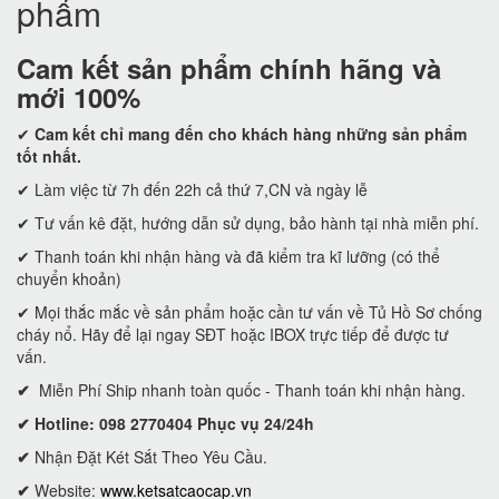
phẩm
Cam kết
sản phẩm chính hãng và
mới 100%
✔
Cam kết
chỉ mang đến cho khách hàng những sản phẩm
tốt nhất.
✔ Làm việc từ 7h đến 22h cả thứ 7,CN và ngày lễ
✔ Tư vấn kê đặt, hướng dẫn sử dụng, bảo hành tại nhà miễn phí.
✔ Thanh toán khi nhận hàng và đã kiểm tra kĩ lưỡng (có thể
chuyển khoản)
✔ Mọi thắc mắc về sản phẩm hoặc cần tư vấn về Tủ Hồ Sơ chống
cháy nổ. Hãy để lại ngay SĐT hoặc IBOX trực tiếp để được tư
vấn.
✔
Miễn Phí Ship nhanh toàn quốc - Thanh toán khi nhận hàng.
✔ Hotline: 098 2770404 Phục vụ 24/24h
✔
Nhận Đặt Két Sắt Theo Yêu Cầu.
✔
Website:
www.ketsatcaocap.vn