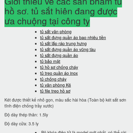
Giới thiệu về các sản phẩm tủ
hồ sơ, tủ sắt hiện đang được
ưa chuộng tại công ty
tủ sắt văn phòng
tủ sắt đựng quần áo bao nhiêu tiền
tủ sắt lắp ráp trung hưng
tủ sắt đựng quần áo vũng tàu
tủ sắt đựng quần áo
tủ bảo mật
tủ hồ sơ chống cháy
tủ treo quần áo inox
tủ chống cháy
tủ văn phòng K6
tủ file treo hồ sơ
Két được thiết kế nhỏ gọn, màu sắc hài hòa (Toàn bộ két sắt sơn
tĩnh điện chống trầy xước)
Độ dày thép thân: 1.5ly
Độ dày cửa: 3.5 ly
Bộ khóa điện tử là model mới nhất, có thể cài