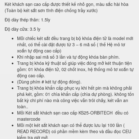
Két khách sạn cao cấp được thiết kế nhỏ gọn, màu sắc hài hòa
(Toàn bộ két sắt sơn tĩnh điện chống trầy xước)
Độ dày thép thân: 1.5ly
Độ dày cửa: 3.5 ly
Mỗi chiếc két sắt đều trang bị bộ khóa điện tử là model mới
nhất, có thể cài đặt được từ 3 – 6 mã số ( thế Hệ mô tơ
xoắn tự động cao cấp)
Khi nhập sai mã số 3 lần và tự động khóa bàn phím.
Trang bị khóa kỹ thuật số giúp việc đóng mở két thuận tiện
gồm: 01 khóa điện tử, 02 chốt inox, hệ thống mô tơ xoắn tự
động cao cấp.
(Dùng phím # két tự động đóng).
Trang bị khóa khẩn cấp phục vụ khi hết pin mà không phải
phá két, gồm: 01 chìa khẩn cấp (chìa dự phòng). không tốn
bất kỳ chi phí nào mà công việc vẫn trôi chảy, két vẫn an
toàn..
Mỗi Két sắt khách sạn cao cấp KS25-ORBITECH đều có
mastercode
Mỗi một két sắt khách sạn có thể được lưu lại 100 lần (
READ RECORD) có phần mềm kèm theo và đầu đọc CEU
kiểm tra giờ mở.