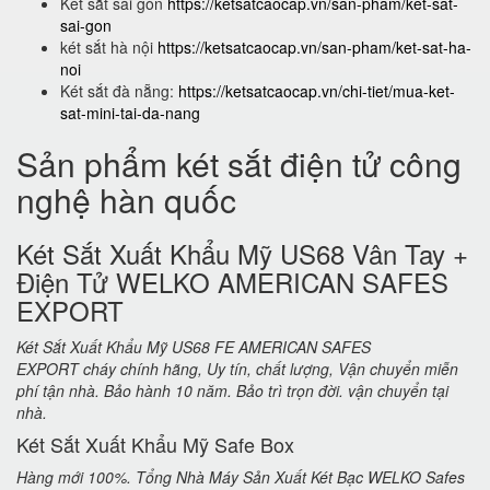
Két sắt sài gòn
https://ketsatcaocap.vn/san-pham/ket-sat-
sai-gon
két sắt hà nội
https://ketsatcaocap.vn/san-pham/ket-sat-ha-
noi
Két sắt đà nẵng:
https://ketsatcaocap.vn/chi-tiet/mua-ket-
sat-mini-tai-da-nang
Sản phẩm két sắt điện tử công
nghệ hàn quốc
Két Sắt Xuất Khẩu Mỹ US68 Vân Tay +
Điện Tử WELKO AMERICAN SAFES
EXPORT
Két Sắt Xuất Khẩu Mỹ US68 FE AMERICAN SAFES
EXPORT cháy chính hãng, Uy tín, chất lượng, Vận chuyển miễn
phí tận nhà. Bảo hành 10 năm. Bảo trì trọn đời. vận chuyển tại
nhà.
Két Sắt Xuất Khẩu Mỹ Safe Box
Hàng mới 100%. Tổng Nhà Máy Sản Xuất Két Bạc WELKO Safes