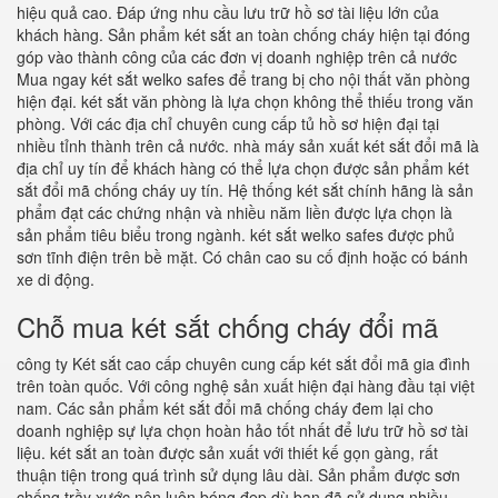
hiệu quả cao. Đáp ứng nhu cầu lưu trữ hồ sơ tài liệu lớn của
khách hàng. Sản phẩm két sắt an toàn chống cháy hiện tại đóng
góp vào thành công của các đơn vị doanh nghiệp trên cả nước
Mua ngay két sắt welko safes để trang bị cho nội thất văn phòng
hiện đại. két sắt văn phòng là lựa chọn không thể thiếu trong văn
phòng. Với các địa chỉ chuyên cung cấp tủ hồ sơ hiện đại tại
nhiều tỉnh thành trên cả nước. nhà máy sản xuất két sắt đổi mã là
địa chỉ uy tín để khách hàng có thể lựa chọn được sản phẩm két
sắt đổi mã chống cháy uy tín. Hệ thống két sắt chính hãng là sản
phẩm đạt các chứng nhận và nhiều năm liền được lựa chọn là
sản phẩm tiêu biểu trong ngành. két sắt welko safes được phủ
sơn tĩnh điện trên bề mặt. Có chân cao su cố định hoặc có bánh
xe di động.
Chỗ mua két sắt chống cháy đổi mã
công ty Két sắt cao cấp chuyên cung cấp két sắt đổi mã gia đình
trên toàn quốc. Với công nghệ sản xuất hiện đại hàng đầu tại việt
nam. Các sản phẩm két sắt đổi mã chống cháy đem lại cho
doanh nghiệp sự lựa chọn hoàn hảo tốt nhất để lưu trữ hồ sơ tài
liệu. két sắt an toàn được sản xuất với thiết kế gọn gàng, rất
thuận tiện trong quá trình sử dụng lâu dài. Sản phẩm được sơn
chống trầy xước nên luôn bóng đẹp dù bạn đã sử dụng nhiều