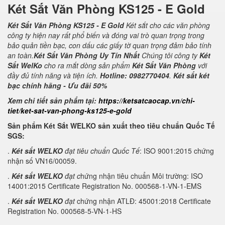
Két Sắt Văn Phòng KS125 - E Gold
Két Sắt Văn Phòng KS125 - E Gold
Két sắt cho các văn phòng
công ty hiện nay rất phổ biến và đóng vai trò quan trọng trong
bảo quản tiền bạc, con dấu các giấy tờ quan trọng đảm bảo tính
an toàn.
Két Sắt Văn Phòng Uy Tín Nhất
Chúng tôi công ty
Két
Sắt WelKo
cho ra mắt dòng sản phẩm
Két Sắt Văn Phòng
với
đầy đủ tính năng và tiện ích.
Hotline: 0982770404
.
Két sắt két
bạc chính hãng - Ưu đãi 50%
Xem chi tiết sản phẩm tại:
https://ketsatcaocap.vn/chi-
tiet/ket-sat-van-phong-ks125-e-gold
Sản phẩm Két Sắt WELKO sản xuất theo tiêu chuẩn Quốc Tế
SGS:
.
Két sắt WELKO
đạt tiêu chuẩn Quốc Tế
: ISO 9001:2015 chứng
nhận số VN16/00059.
.
Két sắt WELKO
đạt c
hứng nhận tiêu chuẩn Môi trường: ISO
14001:2015 Certificate Registration No. 000568-1-VN-1-EMS
.
Két sắt WELKO
đạt
chứng nhận ATLĐ: 45001:2018 Certificate
Registration No. 000568-5-VN-1-HS