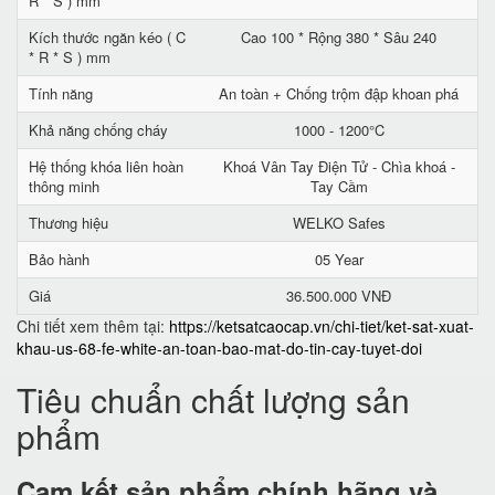
R * S ) mm
Kích thước ngăn kéo ( C
Cao 100 * Rộng 380 * Sâu 240
* R * S ) mm
Tính năng
An toàn + Chống trộm đập khoan phá
Khả năng chống cháy
1000 - 1200°C
Hệ thống khóa liên hoàn
Khoá Vân Tay Điện Tử - Chìa khoá -
thông minh
Tay Cầm
Thương hiệu
WELKO Safes
Bảo hành
05 Year
Giá
36.500.000 VNĐ
Chi tiết xem thêm tại:
https://ketsatcaocap.vn/chi-tiet/ket-sat-xuat-
khau-us-68-fe-white-an-toan-bao-mat-do-tin-cay-tuyet-doi
Tiêu chuẩn chất lượng sản
phẩm
Cam kết
sản phẩm chính hãng và