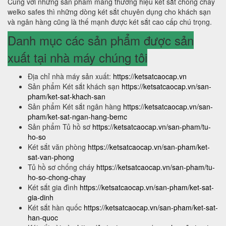
Cùng với những sản phẩm mang thương hiệu két sắt chống cháy
welko safes thì những dòng két sắt chuyên dụng cho khách sạn
và ngân hàng cũng là thế mạnh được két sắt cao cấp chú trọng.
Danh mục các sản phẩm được sản
xuất tại nhà máy chúng tôi
Địa chỉ nhà máy sản xuất:
https://ketsatcaocap.vn
Sản phẩm Két sắt khách sạn
https://ketsatcaocap.vn/san-
pham/ket-sat-khach-san
Sản phẩm Két sắt ngân hàng
https://ketsatcaocap.vn/san-
pham/ket-sat-ngan-hang-bemc
Sản phẩm Tủ hồ sơ
https://ketsatcaocap.vn/san-pham/tu-
ho-so
Két sắt văn phòng
https://ketsatcaocap.vn/san-pham/ket-
sat-van-phong
Tủ hồ sơ chống cháy
https://ketsatcaocap.vn/san-pham/tu-
ho-so-chong-chay
Két sắt gia đình
https://ketsatcaocap.vn/san-pham/ket-sat-
gia-dinh
Két sắt hàn quốc
https://ketsatcaocap.vn/san-pham/ket-sat-
han-quoc