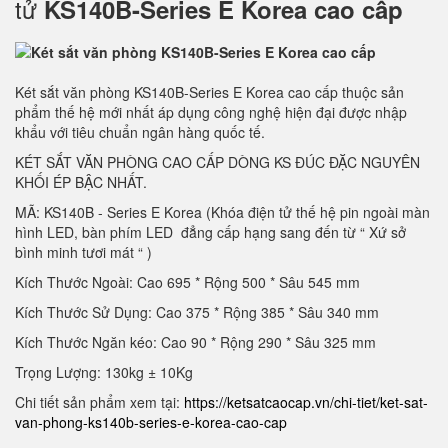
tử
KS140B-Series E Korea cao cấp
Két sắt văn phòng KS140B-Series E Korea cao cấp thuộc sản
phẩm thế hệ mới nhất áp dụng công nghệ hiện đại được nhập
khẩu với tiêu chuẩn ngân hàng quốc tế.
KÉT SẮT VĂN PHÒNG CAO CẤP DÒNG KS ĐÚC ĐẶC NGUYÊN
KHỐI ÉP BẬC NHẤT.
MÃ: KS140B - Series E Korea (Khóa điện tử thế hệ pin ngoài màn
hình LED, bàn phím LED đẳng cấp hạng sang đến từ “ Xứ sở
bình minh tươi mát “ )
Kích Thước Ngoài: Cao 695 * Rộng 500 * Sâu 545 mm
Kích Thước Sử Dụng: Cao 375 * Rộng 385 * Sâu 340 mm
Kích Thước Ngăn kéo: Cao 90 * Rộng 290 * Sâu 325 mm
Trọng Lượng: 130kg ± 10Kg
Chi tiết sản phẩm xem tại:
https://ketsatcaocap.vn/chi-tiet/ket-sat-
van-phong-ks140b-series-e-korea-cao-cap