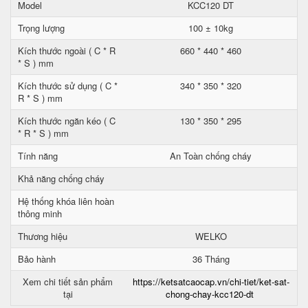
Model
KCC120 DT
Trọng lượng
100 ± 10kg
Kích thước ngoài ( C * R
660 * 440 * 460
* S ) mm
Kích thước sử dụng ( C *
340 * 350 * 320
R * S ) mm
Kích thước ngăn kéo ( C
130 * 350 * 295
* R * S ) mm
Tính năng
An Toàn chống cháy
Khả năng chống cháy
Hệ thống khóa liên hoàn
thông minh
Thương hiệu
WELKO
Bảo hành
36 Tháng
Xem chi tiết sản phẩm
https://ketsatcaocap.vn/chi-tiet/ket-sat-
tại
chong-chay-kcc120-dt