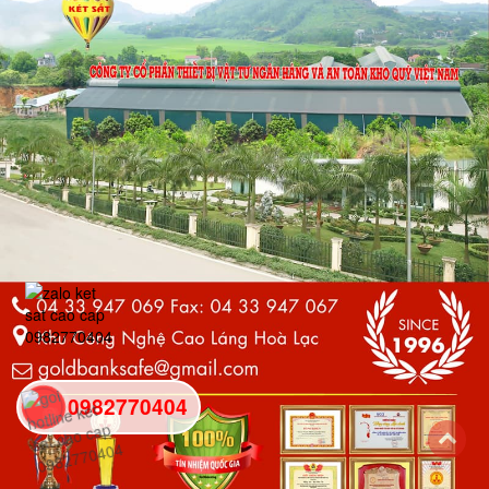
0982770404
back