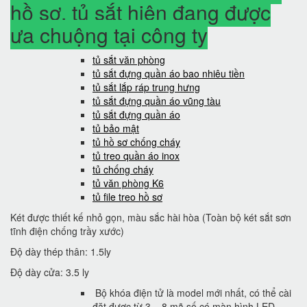
hồ sơ, tủ sắt hiện đang được
ưa chuộng tại công ty
tủ sắt văn phòng
tủ sắt đựng quần áo bao nhiêu tiền
tủ sắt lắp ráp trung hưng
tủ sắt đựng quần áo vũng tàu
tủ sắt đựng quần áo
tủ bảo mật
tủ hồ sơ chống cháy
tủ treo quần áo inox
tủ chống cháy
tủ văn phòng K6
tủ file treo hồ sơ
Két được thiết kế nhỏ gọn, màu sắc hài hòa (Toàn bộ két sắt sơn
tĩnh điện chống trầy xước)
Độ dày thép thân: 1.5ly
Độ dày cửa: 3.5 ly
Bộ khóa điện tử là model mới nhất, có thể cài
đặt được từ 3 – 8 mã số có màn hình LED