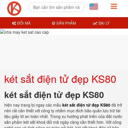
ĐỔI MÃ
SẢN PHẨM
ĐẠI LÝ
két sắt điện tử đẹp KS80
két sắt điện tử đẹp KS80
hiện nay trang bị ngay các mẫu
két sắt điện tử đẹp KS80
đã trở
nên rất cần thiết với công ty nhằm mục đích bảo quản lưu trữ tài
liệu giấy tờ an toàn nhất. Trong xu hướng phát triển của đất nước
sản phẩm két sắt khoá đổi mã ngày càng cần thiết hơn. Với công
nghệ cao và tính năng an toàn nổi bật. két sắt khoá điện tử bảo