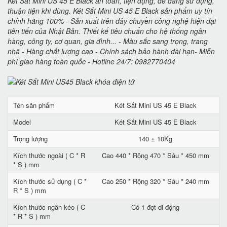
Két Sắt Mini US 45 E Black an toàn, tiện dụng, dễ dàng sử dụng,
thuận tiện khi dùng. Két Sắt Mini US 45 E Black sản phẩm uy tín
chính hãng 100% - Sản xuất trên dây chuyền công nghệ hiện đại
tiên tiến của Nhật Bản. Thiết kế tiêu chuẩn cho hệ thống ngân
hàng, công ty, cơ quan, gia đình... - Màu sắc sang trọng, trang
nhã - Hàng chất lượng cao - Chính sách bảo hành dài hạn- Miễn
phí giao hàng toàn quốc - Hotline 24/7: 0982770404
Tên sản phẩm
Két Sắt Mini US 45 E Black
Model
Két Sắt Mini US 45 E Black
Trọng lượng
140 ± 10Kg
Kích thước ngoài ( C * R
Cao 440 * Rộng 470 * Sâu * 450 mm
* S ) mm
Kích thước sử dụng ( C *
Cao 250 * Rộng 320 * Sâu * 240 mm
R * S ) mm
Kích thước ngăn kéo ( C
Có 1 đợt di động
* R * S ) mm