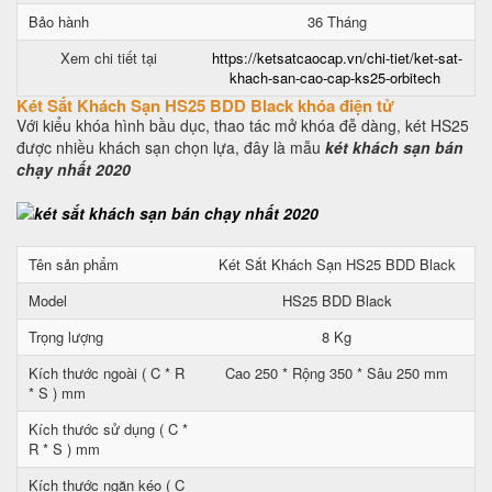
Bảo hành
36 Tháng
Xem chi tiết tại
https://ketsatcaocap.vn/chi-tiet/ket-sat-
khach-san-cao-cap-ks25-orbitech
Két Sắt Khách Sạn HS25 BDD Black khóa điện tử
Với kiểu khóa hình bầu dục, thao tác mở khóa đễ dàng, két HS25
được nhiều khách sạn chọn lựa, đây là mẫu
két khách sạn bán
chạy nhất 2020
Tên sản phẩm
Két Sắt Khách Sạn HS25 BDD Black
Model
HS25 BDD Black
Trọng lượng
8 Kg
Kích thước ngoài ( C * R
Cao 250 * Rộng 350 * Sâu 250 mm
* S ) mm
Kích thước sử dụng ( C *
R * S ) mm
Kích thước ngăn kéo ( C