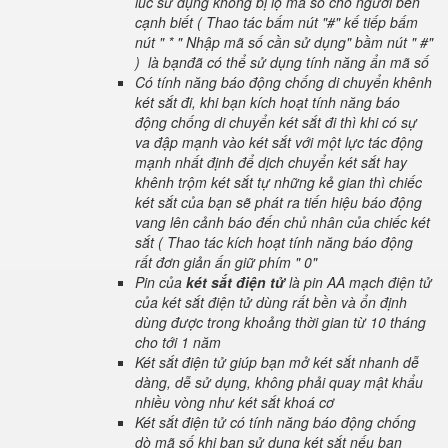
lúc sử dụng không bị lộ mã số cho người bên
cạnh biết ( Thao tác bấm nút "#" kế tiếp bấm
nút " * " Nhập mã số cần sử dụng" bầm nút " #"
) là bạnđã có thể sử dụng tính năng ẩn mã số
Có tính năng báo động chống di chuyển khênh
két sắt đi, khi bạn kích hoạt tính năng báo
động chống di chuyển két sắt đi thì khi có sự
va đập mạnh vào két sắt với một lực tác động
mạnh nhất định để dịch chuyển két sắt hay
khênh trộm két sắt tự những kẻ gian thì chiếc
két sắt của bạn sẽ phát ra tiến hiệu báo động
vang lên cảnh báo đến chủ nhân của chiếc két
sắt ( Thao tác kích hoạt tính năng báo động
rất đơn giản ấn giữ phím " 0"
Pin của
két sắt điện tử
là pin AA mạch điện tử
của két sắt điện tử dùng rất bền và ổn định
dùng được trong khoảng thời gian từ 10 tháng
cho tới 1 năm
Két sắt điện tử giúp bạn mở két sắt nhanh dễ
dàng, dễ sử dụng, không phải quay mật khẩu
nhiều vòng như két sắt khoá cơ
Két sắt điện tử có tính năng báo động chống
dò mã số khi bạn sử dụng két sắt nếu bạn