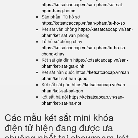
https://ketsatcaocap.vn/san-pham/ket-sat-
ngan-hang-bemc
Sản phẩm Tủ hồ sơ
https://ketsatcaocap.vn/san-pham/tu-ho-so
Két sắt văn phòng
https://ketsatcaocap.vn/san-
pham/ket-sat-van-phong
Tủ hồ sơ chống cháy
https://ketsatcaocap.vn/san-pham/tu-ho-so-
chong-chay
Két sắt gia đình
https://ketsatcaocap.vn/san-
pham/ket-sat-gia-dinh
Két sắt hàn quốc
https://ketsatcaocap.vn/san-
pham/ket-sat-han-quoc
Két sắt sài gòn
https://ketsatcaocap.vn/san-
pham/ket-sat-sai-gon
két sắt hà nội
https://ketsatcaocap.vn/san-
pham/ket-sat-ha-noi
Các mẫu két sắt mini khóa
điện tử hiện đang được ưa
chuộng nhất tại showroom két