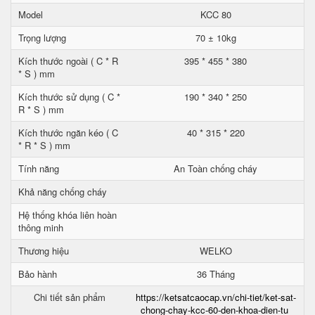
Model
KCC 80
Trọng lượng
70 ± 10kg
Kích thước ngoài ( C * R
395 * 455 * 380
* S ) mm
Kích thước sử dụng ( C *
190 * 340 * 250
R * S ) mm
Kích thước ngăn kéo ( C
40 * 315 * 220
* R * S ) mm
Tính năng
An Toàn chống cháy
Khả năng chống cháy
Hệ thống khóa liên hoàn
thông minh
Thương hiệu
WELKO
Bảo hành
36 Tháng
Chi tiết sản phẩm
https://ketsatcaocap.vn/chi-tiet/ket-sat-
chong-chay-kcc-60-den-khoa-dien-tu