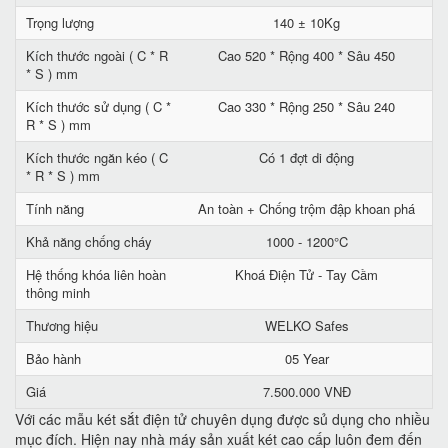
Trọng lượng
140 ± 10Kg
Kích thước ngoài ( C * R
Cao 520 * Rộng 400 * Sâu 450
* S ) mm
Kích thước sử dụng ( C *
Cao 330 * Rộng 250 * Sâu 240
R * S ) mm
Kích thước ngăn kéo ( C
Có 1 đợt di động
* R * S ) mm
Tính năng
An toàn + Chống trộm đập khoan phá
Khả năng chống cháy
1000 - 1200°C
Hệ thống khóa liên hoàn
Khoá Điện Tử - Tay Cầm
thông minh
Thương hiệu
WELKO Safes
Bảo hành
05 Year
Giá
7.500.000 VNĐ
Với các mẫu két sắt điện tử chuyên dụng được sủ dụng cho nhiều
mục đích. Hiện nay nhà máy sản xuất két cao cấp luôn đem đến