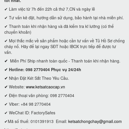
tốt nhất.
✔ Làm việc từ 7h đến 22h cả thứ 7,CN và ngày lễ
✔ Tư vấn kê đặt, hướng dẫn sử dụng, bảo hành tại nhà miễn phí.
✔ Thanh toán khi nhận hàng và đã kiểm tra kĩ lưỡng (có thể
chuyển khoản)
✔ Mọi thắc mắc về sản phẩm hoặc cần tư vấn về Tủ Hồ Sơ chống
cháy nổ. Hãy để lại ngay SĐT hoặc IBOX trực tiếp để được tư
vấn.
✔
Miễn Phí Ship nhanh toàn quốc - Thanh toán khi nhận hàng.
✔ Hotline: 098 2770404 Phục vụ 24/24h
✔
Nhận Đặt Két Sắt Theo Yêu Cầu.
✔
Website:
www.ketsatcaocap.vn
✔ Điện thoại văn phòng: 098 2770404
✔ Viber: +84 98 2770404
✔ WeChat ID: FactorySafes
✔Mã số thuế: 0101391913
Email:
ketsatchongchay@gmail.com