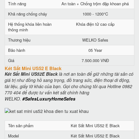
Tính năng
An toàn + Chống trộm đập khoan phá
Khả năng chống cháy
1000 - 1200°C
Hệ thống khóa liên hoàn
Khóa điện tử cao cấp
thông minh
Thương hiệu
WELKO Safes
Bảo hành
05 Year
Giá
7.500.000 VNĐ
Két Sắt Mini US52 E Black
Két Sắt Mini US52E Black
là nơi an toàn để giữ những tài sản có
giá trị như đồng hồ sang trọng, đồ trang sức, điện thoại di động,
tài liệu, giấy tờ khác của bạn. Gọi cho chúng tôi qua Hotline 0982
770 404 để được tư vấn két sắt chính hãng
WELKO.
#SafesLuxuryHomeSafes
Tên sản phẩm
Két Sắt Mini US52 E Black
Model
Két Sắt Mini US52 E Black