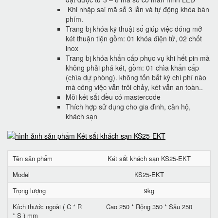
Khi nhập sai mã số 3 lần và tự động khóa bàn
phím.
Trang bị khóa kỹ thuật số giúp việc đóng mở
két thuận tiện gồm: 01 khóa điện tử, 02 chốt
inox
Trang bị khóa khẩn cấp phục vụ khi hết pin mà
không phải phá két, gồm: 01 chìa khẩn cấp
(chìa dự phòng). không tốn bất kỳ chi phí nào
mà công việc vẫn trôi chảy, két vẫn an toàn..
Mỗi két sắt đều có mastercode
Thích hợp sử dụng cho gia đình, căn hộ,
khách sạn
Tên sản phẩm
Két sắt khách sạn KS25-EKT
Model
KS25-EKT
Trọng lượng
9kg
Kích thước ngoài ( C * R
Cao 250 * Rộng 350 * Sâu 250
* S ) mm