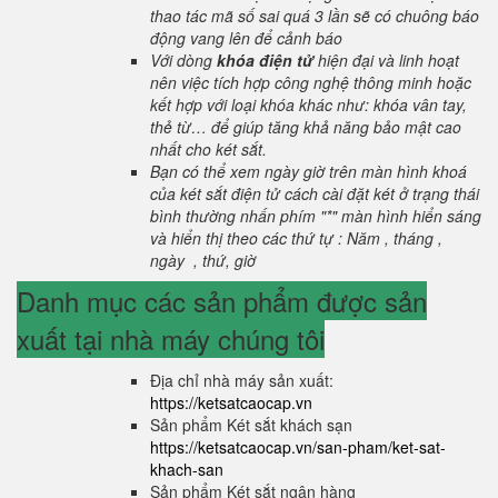
thao tác mã số sai quá 3 lần sẽ có chuông báo
động vang lên để cảnh báo
Với dòng
khóa điện tử
hiện đại và linh hoạt
nên việc tích hợp công nghệ thông minh hoặc
kết hợp với loại khóa khác như: khóa vân tay,
thẻ từ… để giúp tăng khả năng bảo mật cao
nhất cho két sắt.
Bạn có thể xem ngày giờ trên màn hình khoá
của két sắt điện tử cách cài đặt két ở trạng thái
bình thường nhấn phím "*" màn hình hiển sáng
và hiển thị theo các thứ tự : Năm , tháng ,
ngày , thứ, giờ
Danh mục các sản phẩm được sản
xuất tại nhà máy chúng tôi
Địa chỉ nhà máy sản xuất:
https://ketsatcaocap.vn
Sản phẩm Két sắt khách sạn
https://ketsatcaocap.vn/san-pham/ket-sat-
khach-san
Sản phẩm Két sắt ngân hàng