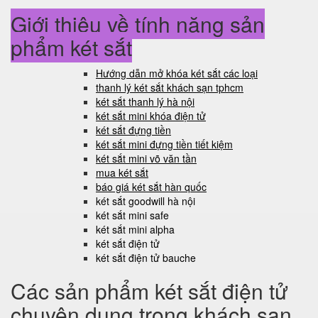
Giới thiệu về tính năng sản
phẩm két sắt
Hướng dẫn mở khóa két sắt các loại
thanh lý két sắt khách sạn tphcm
két sắt thanh lý hà nội
két sắt mini khóa điện tử
két sắt đựng tiền
két sắt mini đựng tiền tiết kiệm
két sắt mini võ văn tần
mua két sắt
báo giá két sắt hàn quốc
két sắt goodwill hà nội
két sắt mini safe
két sắt mini alpha
két sắt điện tử
két sắt điện tử bauche
Các sản phẩm két sắt điện tử
chuyên dụng trong khách sạn