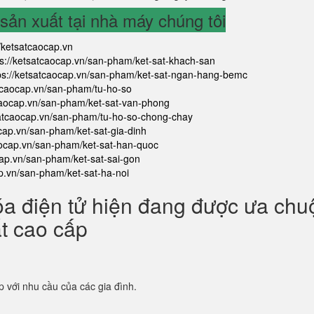
ản xuất tại nhà máy chúng tôi
//ketsatcaocap.vn
ps://ketsatcaocap.vn/san-pham/ket-sat-khach-san
ps://ketsatcaocap.vn/san-pham/ket-sat-ngan-hang-bemc
atcaocap.vn/san-pham/tu-ho-so
tcaocap.vn/san-pham/ket-sat-van-phong
satcaocap.vn/san-pham/tu-ho-so-chong-chay
ocap.vn/san-pham/ket-sat-gia-dinh
aocap.vn/san-pham/ket-sat-han-quoc
cap.vn/san-pham/ket-sat-sai-gon
ap.vn/san-pham/ket-sat-ha-noi
óa điện tử hiện đang được ưa ch
ắt cao cấp
p với nhu cầu của các gia đình.