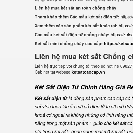
Liên hệ mua két sắt an toàn chống cháy
Tham khảo thêm Các mẫu két sắt điện tử:
https:
Xem thêm các sản phẩm két sắt khác tại:
https:/
Các mẫu két sắt điện tử chống cháy:
https://ket
Két sắt mini chống cháy cao cấp:
https://ketsa
Liên hệ mua két sắt Chống c
Liên hệ trực tiếp với chúng tôi theo số hotline 0
Cabinet tại website
ketsatcaocap.vn
Két Sắt Điện Tử Chính Hãng Giá Rẻ
Két sắt điện tử
là dòng sản phẩm cao cấp có tí
chỉ việc thao tác ấn mã số điện tử là sẽ mở đ
khoá cơ ngoài ra không những có tính năng mở 
năng trong một sản phẩm " giúp cho két sắt có đ
pin trong két sắt , hoặc quên mật mã két sắt, h