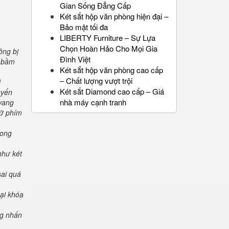
Gian Sống Đẳng Cấp
Két sắt hộp văn phòng hiện đại –
Bảo mật tối đa
LIBERTY Furniture – Sự Lựa
Chọn Hoàn Hảo Cho Mọi Gia
ông bị
Đình Việt
" bầm
Két sắt hộp văn phòng cao cấp
– Chất lượng vượt trội
i
Két sắt Diamond cao cấp – Giá
uyển
nhà máy cạnh tranh
 vang
iữ phím
rong
như két
sai quá
oại khóa
ng nhấn