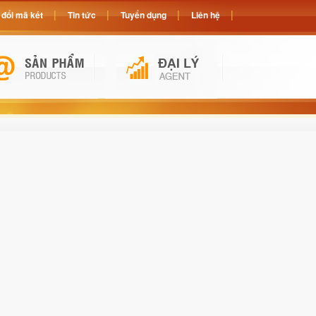
đổi mã két
Tin tức
Tuyển dụng
Liên hệ