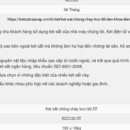
36 Tháng
https://ketsatcaocap.vn/chi-tiet/ket-sat-chong-chay-kcc-60-den-khoa-dien
 cho khách hàng sử dụng két sắt của nhà máy chúng tôi. Két điện tử vớ
ộ cao bên ngoài két sắt mà không làm hư hại đến những tài sản, hồ sơ
guyên vật liệu nhập khẩu cao cấp từ nước ngoài, và trải qua quá trình
két sắt ngân hàng, tiêu chuẩn ISO 9001-2008.
ựa chọn vì những đặc biệt của chiếc két sắt này.
hẩu khác nhau phù hợp với các doanh nghiệp hoặc gia đình.
Két sắt chống cháy kcc120 DT
KCC120 DT
100 ± 10kg