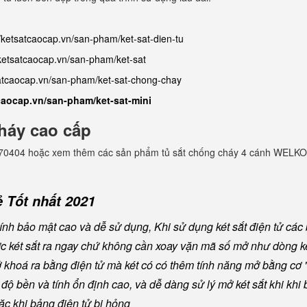
//ketsatcaocap.vn/san-pham/ket-sat-dien-tu
/ketsatcaocap.vn/san-pham/ket-sat
satcaocap.vn/san-pham/ket-sat-chong-chay
tcaocap.vn/san-pham/ket-sat-mini
háy cao cấp
982770404 hoặc xem thêm các sản phẩm tủ sắt chống cháy 4 cánh WELKO
 Tốt nhất 2021
nh bảo mật cao và dễ sử dụng, Khi sử dụng két sắt điện tử các
ược két sắt ra ngay chứ không cần xoay vặn mã số mở như dòng ké
khoá ra bằng điện tử mà két có có thêm tính năng mở bằng cơ "
ộ bền và tính ổn định cao, và dễ dàng sử lý mở két sắt khi khi b
oặc khi bảng điện tử bị hỏng