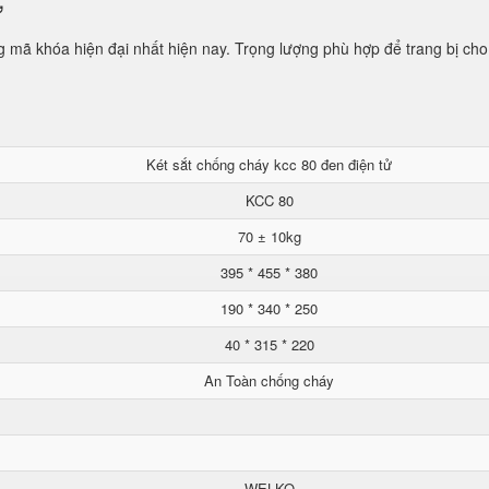
ử
mã khóa hiện đại nhất hiện nay. Trọng lượng phù hợp để trang bị cho
Két sắt chống cháy kcc 80 đen điện tử
KCC 80
70 ± 10kg
395 * 455 * 380
190 * 340 * 250
40 * 315 * 220
An Toàn chống cháy
WELKO