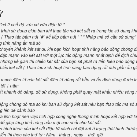
ử
"cả 2 chế độ vừa cơ vừa điện tử "
trình sử dụng giúp bạn khi thao tác mở két sắt ra trong lúc sử dụng kh
 ( Thao tác bấm nút "#" kế tiếp bấm nút " * " Nhập mã số cần sử dụng
ng tính năng ẩn mã số
huyển khênh két sắt đi, khi bạn kích hoạt tính năng báo động chống d
va đập mạnh vào két sắt với một lực tác động mạnh nhất định để dịch ch
 những kẻ gian thì chiếc két sắt của bạn sẽ phát ra tiến hiệu báo động
iếc két sắt ( Thao tác kích hoạt tính năng báo động rất đơn giản ấn g
 mạch điện tử của két sắt điện tử dùng rất bền và ổn định dùng được t
 tới 1 năm
 sắt nhanh dễ dàng, dễ sử dụng, không phải quay mật khẩu nhiều vòng 
 động chống dò mã số khi bạn sử dụng két sắt nếu bạn thao tác mã số 
g lên để cảnh báo
và linh hoạt nên việc tích hợp công nghệ thông minh hoặc kết hợp với l
để giúp tăng khả năng bảo mật cao nhất cho két sắt.
 hình khoá của két sắt điện tử cách cài đặt két ở trạng thái bình thườ
ển thị theo các thứ tự : Năm , tháng , ngày , thứ, giờ