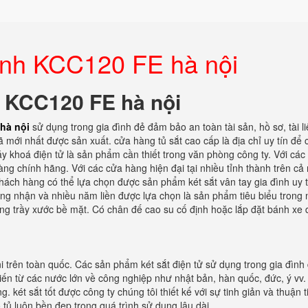
đình KCC120 FE hà nội
nh KCC120 FE hà nội
 hà nội
sử dụng trong gia đình đẻ đảm bảo an toàn tài sản, hồ sơ, tài l
 mới nhất được sản xuất. cửa hàng tủ sắt cao cấp là địa chỉ uy tín để
 khoá điện tử là sản phẩm cần thiết trong văn phòng công ty. Với cá
ng chính hãng. Với các cửa hàng hiện đại tại nhiều tỉnh thành trên cả
 khách hàng có thể lựa chọn được sản phẩm két sắt vân tay gia đình uy t
ứng nhận và nhiều năm liền được lựa chọn là sản phẩm tiêu biểu trong
ống trầy xước bề mặt. Có chân đế cao su cố định hoặc lắp đặt bánh xe 
i trên toàn quốc. Các sản phẩm két sắt điện tử sử dụng trong gia đình
tiến từ các nước lớn về công nghiệp như nhật bản, hàn quốc, đức, ý vv.
. két sắt tốt được công ty chúng tôi thiết kế với sự tinh giản và thuận t
ủ luôn bền đẹp trong quá trình sử dụng lâu dài.