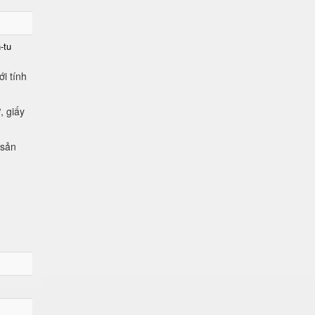
-tu
i tính
, giấy
 sản