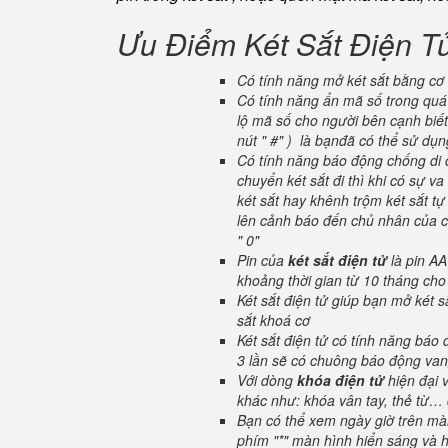
Ưu Điểm Két Sắt Điện T
Có tính năng mở két sắt bằng cơ 
Có tính năng ẩn mã số trong quá 
lộ mã số cho người bên cạnh biết
nút " #" ) là bạnđã có thể sử dụ
Có tính năng báo động chống di c
chuyển két sắt đi thì khi có sự 
két sắt hay khênh trộm két sắt tự
lên cảnh báo đến chủ nhân của ch
" 0"
Pin của
két sắt điện tử
là pin AA
khoảng thời gian từ 10 tháng cho
Két sắt điện tử giúp bạn mở két
sắt khoá cơ
Két sắt điện tử có tính năng báo
3 lần sẽ có chuông báo động van
Với dòng
khóa điện tử
hiện đại 
khác như: khóa vân tay, thẻ từ… 
Bạn có thể xem ngày giờ trên màn
phím "*" màn hình hiển sáng và hi