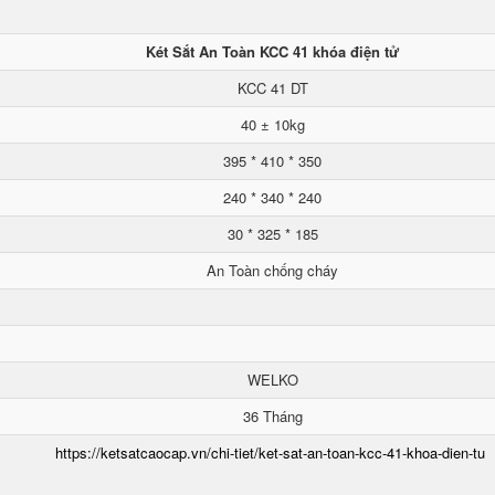
Két Sắt An Toàn KCC 41 khóa điện tử
KCC 41 DT
40 ± 10kg
395 * 410 * 350
240 * 340 * 240
30 * 325 * 185
An Toàn chống cháy
WELKO
36 Tháng
https://ketsatcaocap.vn/chi-tiet/ket-sat-an-toan-kcc-41-khoa-dien-tu