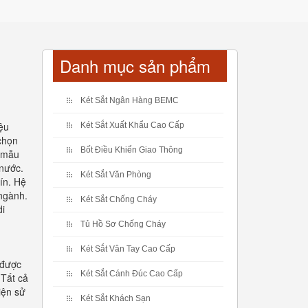
Danh mục sản phẩm
Két Sắt Ngân Hàng BEMC
iệu
Két Sắt Xuất Khẩu Cao Cấp
 chọn
Bốt Điều Khiển Giao Thông
c mẫu
 nước.
Két Sắt Văn Phòng
ín. Hệ
 ngành.
Két Sắt Chống Cháy
di
Tủ Hồ Sơ Chống Cháy
Két Sắt Vân Tay Cao Cấp
 được
Két Sắt Cánh Đúc Cao Cấp
 Tất cả
iện sử
Két Sắt Khách Sạn