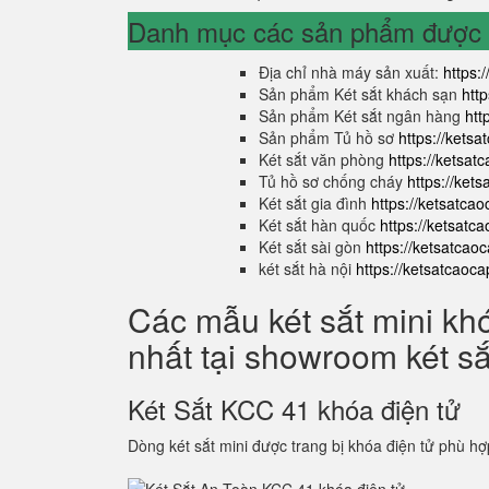
Danh mục các sản phẩm được s
Địa chỉ nhà máy sản xuất:
https:
Sản phẩm Két sắt khách sạn
htt
Sản phẩm Két sắt ngân hàng
htt
Sản phẩm Tủ hồ sơ
https://kets
Két sắt văn phòng
https://ketsa
Tủ hồ sơ chống cháy
https://ket
Két sắt gia đình
https://ketsatca
Két sắt hàn quốc
https://ketsatc
Két sắt sài gòn
https://ketsatcao
két sắt hà nội
https://ketsatcaoc
Các mẫu két sắt mini kh
nhất tại showroom két s
Két Sắt KCC 41 khóa điện tử
Dòng két sắt mini được trang bị khóa điện tử phù hợ