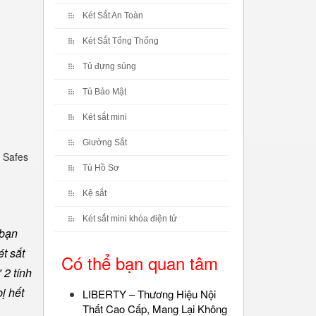
Két Sắt An Toàn
Két Sắt Tổng Thống
Tủ đựng súng
Tủ Bảo Mật
Két sắt mini
Giường Sắt
 Safes
Tủ Hồ Sơ
Kệ sắt
Két sắt mini khóa điện tử
 bạn
t sắt
Có thể bạn quan tâm
 2 tính
ị hết
LIBERTY – Thương Hiệu Nội
Thất Cao Cấp, Mang Lại Không