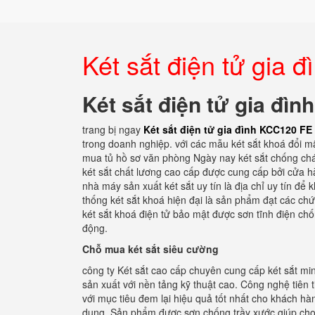
Két sắt điện tử gia 
Két sắt điện tử gia đì
trang bị ngay
Két sắt điện tử gia đình KCC120 FE
trong doanh nghiệp. với các mẫu két sắt khoá đổi mã
mua tủ hồ sơ văn phòng Ngày nay két sắt chống cháy
két sắt chất lương cao cấp được cung cấp bởi cửa hà
nhà máy sản xuất két sắt uy tín là địa chỉ uy tín để
thống két sắt khoá hiện đại là sản phẩm đạt các ch
két sắt khoá điện tử bảo mật được sơn tĩnh điện ch
động.
Chỗ mua két sắt siêu cường
công ty Két sắt cao cấp chuyên cung cấp két sắt min
sản xuất với nền tảng kỹ thuật cao. Công nghệ tiên 
với mục tiêu đem lại hiệu quả tốt nhất cho khách hàng
dụng. Sản phẩm được sơn chống trầy xước giúp cho t