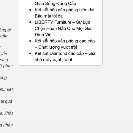
Gian Sống Đẳng Cấp
Két sắt hộp văn phòng hiện đại –
Bảo mật tối đa
LIBERTY Furniture – Sự Lựa
Chọn Hoàn Hảo Cho Mọi Gia
ông bị
Đình Việt
" bầm
Két sắt hộp văn phòng cao cấp
– Chất lượng vượt trội
i
Két sắt Diamond cao cấp – Giá
uyển
nhà máy cạnh tranh
 vang
iữ phím
rong
như két
sai quá
oại khóa
ng nhấn