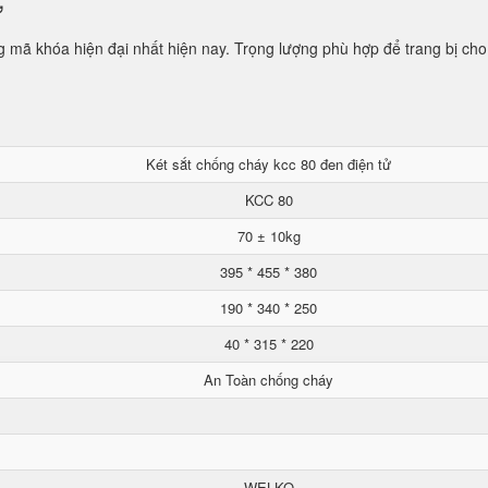
ử
mã khóa hiện đại nhất hiện nay. Trọng lượng phù hợp để trang bị cho
Két sắt chống cháy kcc 80 đen điện tử
KCC 80
70 ± 10kg
395 * 455 * 380
190 * 340 * 250
40 * 315 * 220
An Toàn chống cháy
WELKO