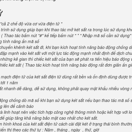
ử
"cả 2 chế độ vừa cơ vừa điện tử "
trình sử dụng giúp bạn khi thao tác mở két sắt ra trong lúc sử dụng kh
 ( Thao tác bấm nút "#" kế tiếp bấm nút " * " Nhập mã số cần sử dụng
ng tính năng ẩn mã số
huyển khênh két sắt đi, khi bạn kích hoạt tính năng báo động chống d
va đập mạnh vào két sắt với một lực tác động mạnh nhất định để dịch ch
 những kẻ gian thì chiếc két sắt của bạn sẽ phát ra tiến hiệu báo động
iếc két sắt ( Thao tác kích hoạt tính năng báo động rất đơn giản ấn g
 mạch điện tử của két sắt điện tử dùng rất bền và ổn định dùng được t
 tới 1 năm
 sắt nhanh dễ dàng, dễ sử dụng, không phải quay mật khẩu nhiều vòng 
 động chống dò mã số khi bạn sử dụng két sắt nếu bạn thao tác mã số 
g lên để cảnh báo
và linh hoạt nên việc tích hợp công nghệ thông minh hoặc kết hợp với l
để giúp tăng khả năng bảo mật cao nhất cho két sắt.
 hình khoá của két sắt điện tử cách cài đặt két ở trạng thái bình thườ
ển thị theo các thứ tự : Năm , tháng , ngày , thứ, giờ