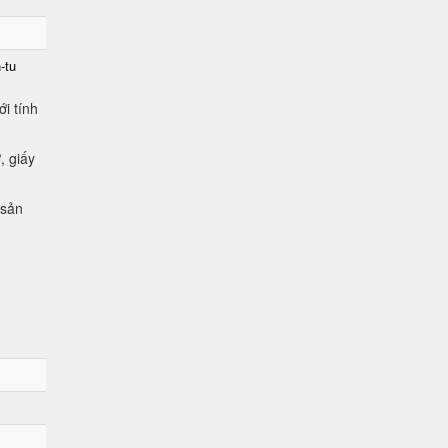
-tu
i tính
, giấy
 sản