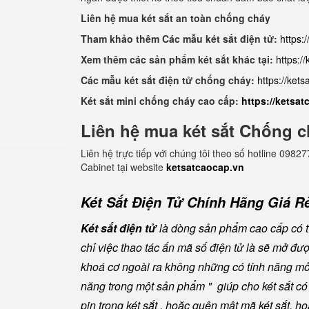
Liên hệ mua két sắt an toàn chống cháy
Tham khảo thêm Các mẫu két sắt điện tử:
https:
Xem thêm các sản phẩm két sắt khác tại:
https:/
Các mẫu két sắt điện tử chống cháy:
https://ket
Két sắt mini chống cháy cao cấp:
https://ketsa
Liên hệ mua két sắt Chống c
Liên hệ trực tiếp với chúng tôi theo số hotline 0
Cabinet tại website
ketsatcaocap.vn
Két Sắt Điện Tử Chính Hãng Giá Rẻ
Két sắt điện tử
là dòng sản phẩm cao cấp có tí
chỉ việc thao tác ấn mã số điện tử là sẽ mở đ
khoá cơ ngoài ra không những có tính năng mở 
năng trong một sản phẩm " giúp cho két sắt có đ
pin trong két sắt , hoặc quên mật mã két sắt, h