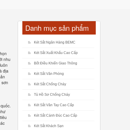
Danh mục sản phẩm
Két Sắt Ngân Hàng BEMC
chọn
Két Sắt Xuất Khẩu Cao Cấp
ới nhu
Bốt Điều Khiển Giao Thông
luôn
à địa
Két Sắt Văn Phòng
sản
ủ sơn
Két Sắt Chống Cháy
Tủ Hồ Sơ Chống Cháy
 quốc.
Két Sắt Vân Tay Cao Cấp
như
Két Sắt Cánh Đúc Cao Cấp
tiêu
Các
Két Sắt Khách Sạn