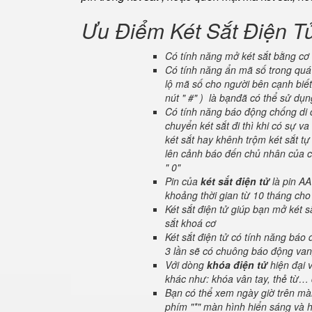
Ưu Điểm Két Sắt Điện T
Có tính năng mở két sắt bằng cơ 
Có tính năng ẩn mã số trong quá 
lộ mã số cho người bên cạnh biết
nút " #" ) là bạnđã có thể sử dụ
Có tính năng báo động chống di c
chuyển két sắt đi thì khi có sự 
két sắt hay khênh trộm két sắt tự
lên cảnh báo đến chủ nhân của ch
" 0"
Pin của
két sắt điện tử
là pin AA
khoảng thời gian từ 10 tháng cho
Két sắt điện tử giúp bạn mở két
sắt khoá cơ
Két sắt điện tử có tính năng báo
3 lần sẽ có chuông báo động van
Với dòng
khóa điện tử
hiện đại 
khác như: khóa vân tay, thẻ từ… 
Bạn có thể xem ngày giờ trên màn
phím "*" màn hình hiển sáng và hi