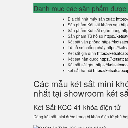
Danh mục các sản phẩm được s
Địa chỉ nhà máy sản xuất:
https:
Sản phẩm Két sắt khách sạn
htt
Sản phẩm Két sắt ngân hàng
htt
Sản phẩm Tủ hồ sơ
https://kets
Két sắt văn phòng
https://ketsa
Tủ hồ sơ chống cháy
https://ket
Két sắt gia đình
https://ketsatca
Két sắt hàn quốc
https://ketsatc
Két sắt sài gòn
https://ketsatcao
két sắt hà nội
https://ketsatcaoc
Các mẫu két sắt mini kh
nhất tại showroom két s
Két Sắt KCC 41 khóa điện tử
Dòng két sắt mini được trang bị khóa điện tử phù hợ