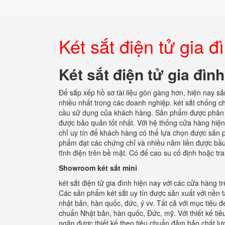
Két sắt điện tử gia
Két sắt điện tử gia đì
Để sắp xếp hồ sơ tài liệu gòn gàng hơn, hiện nay 
nhiều nhất trong các doanh nghiệp. két sắt chống ch
cầu sử dụng của khách hàng. Sản phẩm được phân phố
được bảo quản tốt nhất. Với hệ thống cửa hàng hiện đ
chỉ uy tín để khách hàng có thể lựa chọn được sản p
phẩm đạt các chứng chỉ và nhiều năm liền được bầu
tĩnh điện trên bề mặt. Có đế cao su cố định hoặc tra
Showroom két sắt mini
két sắt điện tử gia đình hiện nay với các cửa hàng 
Các sản phẩm két sắt uy tín được sản xuất với nền t
nhật bản, hàn quốc, đức, ý vv. Tất cả với mục tiêu đ
chuẩn Nhật bản, hàn quốc, Đức, mỹ. Với thiết kế tiê
ngăn được thiết kế theo tiêu chuẩn đảm bảo chất lư