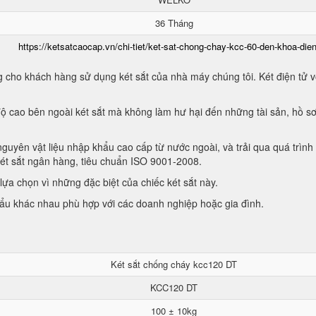
36 Tháng
https://ketsatcaocap.vn/chi-tiet/ket-sat-chong-chay-kcc-60-den-khoa-dien
 cho khách hàng sử dụng két sắt của nhà máy chúng tôi. Két điện tử vớ
ộ cao bên ngoài két sắt mà không làm hư hại đến những tài sản, hồ sơ
guyên vật liệu nhập khẩu cao cấp từ nước ngoài, và trải qua quá trình
két sắt ngân hàng, tiêu chuẩn ISO 9001-2008.
ựa chọn vì những đặc biệt của chiếc két sắt này.
hẩu khác nhau phù hợp với các doanh nghiệp hoặc gia đình.
Két sắt chống cháy kcc120 DT
KCC120 DT
100 ± 10kg