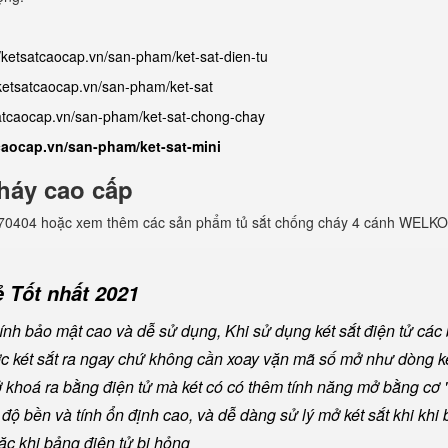
//ketsatcaocap.vn/san-pham/ket-sat-dien-tu
/ketsatcaocap.vn/san-pham/ket-sat
satcaocap.vn/san-pham/ket-sat-chong-chay
tcaocap.vn/san-pham/ket-sat-mini
háy cao cấp
982770404 hoặc xem thêm các sản phẩm tủ sắt chống cháy 4 cánh WELKO
 Tốt nhất 2021
nh bảo mật cao và dễ sử dụng, Khi sử dụng két sắt điện tử các
ược két sắt ra ngay chứ không cần xoay vặn mã số mở như dòng ké
khoá ra bằng điện tử mà két có có thêm tính năng mở bằng cơ "
ộ bền và tính ổn định cao, và dễ dàng sử lý mở két sắt khi khi b
oặc khi bảng điện tử bị hỏng