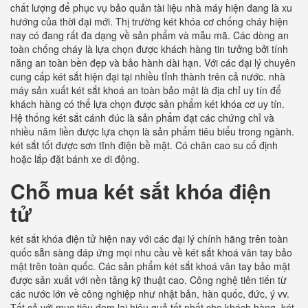
chất lượng để phục vụ bảo quản tài liệu nhà máy hiện đang là xu
hướng của thời đại mới. Thị trường két khóa cơ chống cháy hiện
nay có đang rất đa dạng về sản phẩm và mẫu mã. Các dòng an
toàn chống cháy là lựa chọn được khách hàng tin tưởng bởi tính
năng an toàn bền đẹp và bảo hành dài hạn. Với các đại lý chuyên
cung cấp két sắt hiện đại tại nhiều tỉnh thành trên cả nước. nhà
máy sản xuất két sắt khoá an toàn bảo mật là địa chỉ uy tín để
khách hàng có thể lựa chọn được sản phẩm két khóa cơ uy tín.
Hệ thống két sắt cánh đúc là sản phẩm đạt các chứng chỉ và
nhiều năm liền được lựa chọn là sản phẩm tiêu biểu trong ngành.
két sắt tốt được sơn tĩnh điện bề mặt. Có chân cao su cố định
hoặc lắp đặt bánh xe di động.
Chỗ mua két sắt khóa điện
tử
két sắt khóa điện tử hiện nay với các đại lý chính hãng trên toàn
quốc sẵn sàng đáp ứng mọi nhu cầu về két sắt khoá vân tay bảo
mật trên toàn quốc. Các sản phẩm két sắt khoá vân tay bảo mật
được sản xuất với nền tảng kỹ thuật cao. Công nghệ tiên tiến từ
các nước lớn về công nghiệp như nhật bản, hàn quốc, đức, ý vv.
Tất cả với mục tiêu đem lại hiệu quả tốt nhất cho khách hàng. két