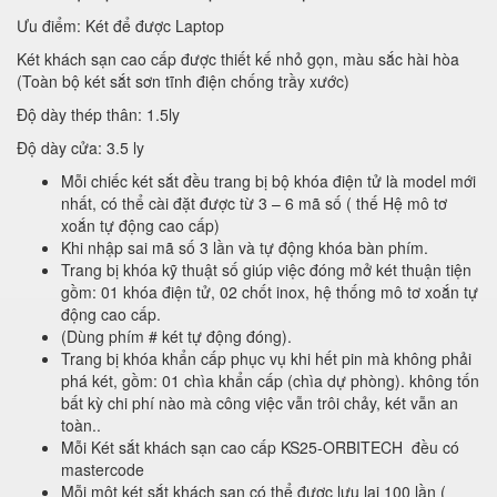
Ưu điểm: Két để được Laptop
Két khách sạn cao cấp được thiết kế nhỏ gọn, màu sắc hài hòa
(Toàn bộ két sắt sơn tĩnh điện chống trầy xước)
Độ dày thép thân: 1.5ly
Độ dày cửa: 3.5 ly
Mỗi chiếc két sắt đều trang bị bộ khóa điện tử là model mới
nhất, có thể cài đặt được từ 3 – 6 mã số ( thế Hệ mô tơ
xoắn tự động cao cấp)
Khi nhập sai mã số 3 lần và tự động khóa bàn phím.
Trang bị khóa kỹ thuật số giúp việc đóng mở két thuận tiện
gồm: 01 khóa điện tử, 02 chốt inox, hệ thống mô tơ xoắn tự
động cao cấp.
(Dùng phím # két tự động đóng).
Trang bị khóa khẩn cấp phục vụ khi hết pin mà không phải
phá két, gồm: 01 chìa khẩn cấp (chìa dự phòng). không tốn
bất kỳ chi phí nào mà công việc vẫn trôi chảy, két vẫn an
toàn..
Mỗi Két sắt khách sạn cao cấp KS25-ORBITECH đều có
mastercode
Mỗi một két sắt khách sạn có thể được lưu lại 100 lần (