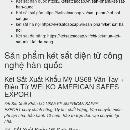
Két sắt hàn quốc
https://ketsatcaocap.vn/san-pham/ket-sat-
han-quoc
Két sắt sài gòn
https://ketsatcaocap.vn/san-pham/ket-sat-
sai-gon
két sắt hà nội
https://ketsatcaocap.vn/san-pham/ket-sat-ha-
noi
Két sắt đà nẵng:
https://ketsatcaocap.vn/chi-tiet/mua-ket-
sat-mini-tai-da-nang
Sản phẩm két sắt điện tử công
nghệ hàn quốc
Két Sắt Xuất Khẩu Mỹ US68 Vân Tay +
Điện Tử WELKO AMERICAN SAFES
EXPORT
Két Sắt Xuất Khẩu Mỹ US68 FE AMERICAN SAFES
EXPORT cháy chính hãng, Uy tín, chất lượng, Vận chuyển miễn
phí tận nhà. Bảo hành 10 năm. Bảo trì trọn đời. vận chuyển tại
nhà.
Két Sắt Xuất Khẩu Mỹ Safe Box