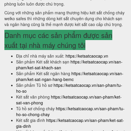
phòng luôn luôn được chú trọng.
Cùng với những sản phẩm mang thương hiệu két sắt chống cháy
welko safes thì những dòng két sắt chuyên dụng cho khách sạn
và ngân hàng cũng là thế mạnh được két sắt cao cấp chú trọng.
Danh mục các sản phẩm được sản
xuất tại nhà máy chúng tôi
Địa chỉ nhà máy sản xuất:
https://ketsatcaocap.vn
Sản phẩm Két sắt khách sạn
https://ketsatcaocap.vn/san-
pham/ket-sat-khach-san
Sản phẩm Két sắt ngân hàng
https://ketsatcaocap.vn/san-
pham/ket-sat-ngan-hang-bemc
Sản phẩm Tủ hồ sơ
https://ketsatcaocap.vn/san-pham/tu-
ho-so
Két sắt văn phòng
https://ketsatcaocap.vn/san-pham/ket-
sat-van-phong
Tủ hồ sơ chống cháy
https://ketsatcaocap.vn/san-pham/tu-
ho-so-chong-chay
Két sắt gia đình
https://ketsatcaocap.vn/san-pham/ket-sat-
gia-dinh