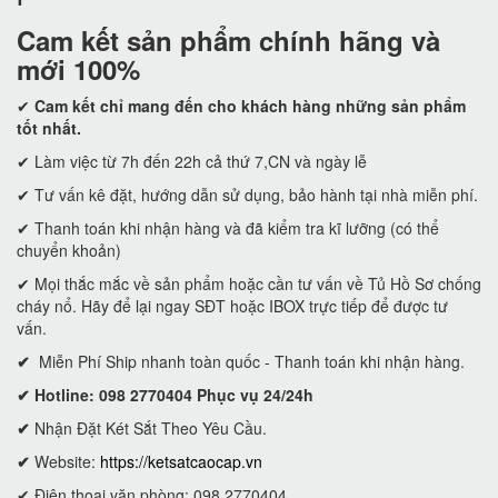
Cam kết
sản phẩm chính hãng và
mới 100%
✔
Cam kết
chỉ mang đến cho khách hàng những sản phẩm
tốt nhất.
✔ Làm việc từ 7h đến 22h cả thứ 7,CN và ngày lễ
✔ Tư vấn kê đặt, hướng dẫn sử dụng, bảo hành tại nhà miễn phí.
✔ Thanh toán khi nhận hàng và đã kiểm tra kĩ lưỡng (có thể
chuyển khoản)
✔ Mọi thắc mắc về sản phẩm hoặc cần tư vấn về Tủ Hồ Sơ chống
cháy nổ. Hãy để lại ngay SĐT hoặc IBOX trực tiếp để được tư
vấn.
✔
Miễn Phí Ship nhanh toàn quốc - Thanh toán khi nhận hàng.
✔ Hotline: 098 2770404 Phục vụ 24/24h
✔
Nhận Đặt Két Sắt Theo Yêu Cầu.
✔
Website:
https://ketsatcaocap.vn
✔ Điện thoại văn phòng: 098 2770404