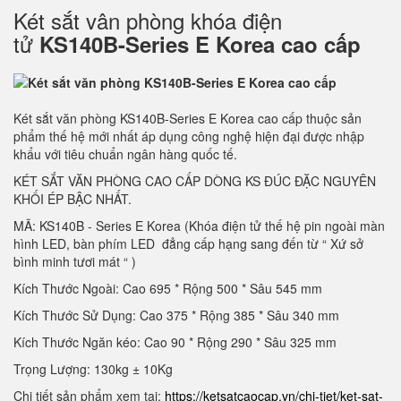
Két sắt vân phòng khóa điện
tử
KS140B-Series E Korea cao cấp
Két sắt văn phòng KS140B-Series E Korea cao cấp thuộc sản
phẩm thế hệ mới nhất áp dụng công nghệ hiện đại được nhập
khẩu với tiêu chuẩn ngân hàng quốc tế.
KÉT SẮT VĂN PHÒNG CAO CẤP DÒNG KS ĐÚC ĐẶC NGUYÊN
KHỐI ÉP BẬC NHẤT.
MÃ: KS140B - Series E Korea (Khóa điện tử thế hệ pin ngoài màn
hình LED, bàn phím LED đẳng cấp hạng sang đến từ “ Xứ sở
bình minh tươi mát “ )
Kích Thước Ngoài: Cao 695 * Rộng 500 * Sâu 545 mm
Kích Thước Sử Dụng: Cao 375 * Rộng 385 * Sâu 340 mm
Kích Thước Ngăn kéo: Cao 90 * Rộng 290 * Sâu 325 mm
Trọng Lượng: 130kg ± 10Kg
Chi tiết sản phẩm xem tại:
https://ketsatcaocap.vn/chi-tiet/ket-sat-