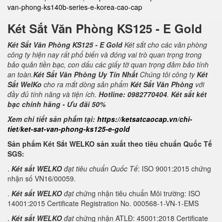
van-phong-ks140b-series-e-korea-cao-cap
Két Sắt Văn Phòng KS125 - E Gold
Két Sắt Văn Phòng KS125 - E Gold
Két sắt cho các văn phòng
công ty hiện nay rất phổ biến và đóng vai trò quan trọng trong
bảo quản tiền bạc, con dấu các giấy tờ quan trọng đảm bảo tính
an toàn.
Két Sắt Văn Phòng Uy Tín Nhất
Chúng tôi công ty
Két
Sắt WelKo
cho ra mắt dòng sản phẩm
Két Sắt Văn Phòng
với
đầy đủ tính năng và tiện ích.
Hotline: 0982770404
.
Két sắt két
bạc chính hãng - Ưu đãi 50%
Xem chi tiết sản phẩm tại:
https://ketsatcaocap.vn/chi-
tiet/ket-sat-van-phong-ks125-e-gold
Sản phẩm Két Sắt WELKO sản xuất theo tiêu chuẩn Quốc Tế
SGS:
.
Két sắt WELKO
đạt tiêu chuẩn Quốc Tế
: ISO 9001:2015 chứng
nhận số VN16/00059.
.
Két sắt WELKO
đạt c
hứng nhận tiêu chuẩn Môi trường: ISO
14001:2015 Certificate Registration No. 000568-1-VN-1-EMS
.
Két sắt WELKO
đạt
chứng nhận ATLĐ: 45001:2018 Certificate