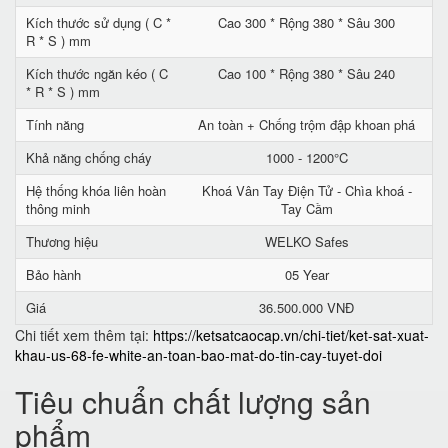
Kích thước sử dụng ( C *
Cao 300 * Rộng 380 * Sâu 300
R * S ) mm
Kích thước ngăn kéo ( C
Cao 100 * Rộng 380 * Sâu 240
* R * S ) mm
Tính năng
An toàn + Chống trộm đập khoan phá
Khả năng chống cháy
1000 - 1200°C
Hệ thống khóa liên hoàn
Khoá Vân Tay Điện Tử - Chìa khoá -
thông minh
Tay Cầm
Thương hiệu
WELKO Safes
Bảo hành
05 Year
Giá
36.500.000 VNĐ
Chi tiết xem thêm tại:
https://ketsatcaocap.vn/chi-tiet/ket-sat-xuat-
khau-us-68-fe-white-an-toan-bao-mat-do-tin-cay-tuyet-doi
Tiêu chuẩn chất lượng sản
phẩm