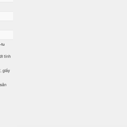
-tu
i tính
, giấy
 sản