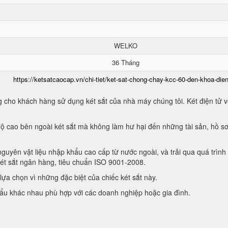
WELKO
36 Tháng
https://ketsatcaocap.vn/chi-tiet/ket-sat-chong-chay-kcc-60-den-khoa-dien
 cho khách hàng sử dụng két sắt của nhà máy chúng tôi. Két điện tử vớ
ộ cao bên ngoài két sắt mà không làm hư hại đến những tài sản, hồ sơ
guyên vật liệu nhập khẩu cao cấp từ nước ngoài, và trải qua quá trình
két sắt ngân hàng, tiêu chuẩn ISO 9001-2008.
ựa chọn vì những đặc biệt của chiếc két sắt này.
hẩu khác nhau phù hợp với các doanh nghiệp hoặc gia đình.