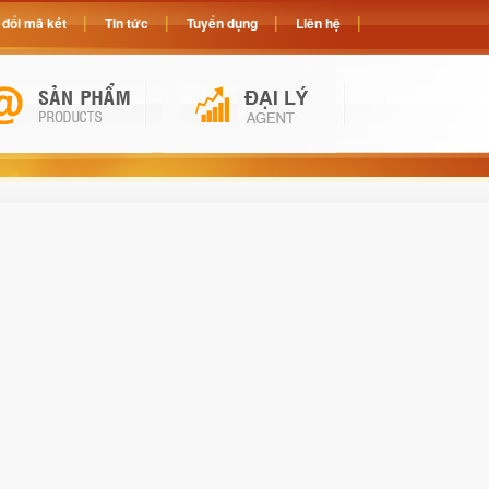
đổi mã két
Tin tức
Tuyển dụng
Liên hệ