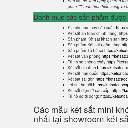
Bạn có thể xem ngày giờ trên màn
phím "*" màn hình hiển sáng và hi
Danh mục các sản phẩm được s
Địa chỉ nhà máy sản xuất:
https:
Két sắt an toàn chính hãng:
http
Sản phẩm Két sắt khách sạn
htt
Sản phẩm Két sắt ngân hàng
htt
Sản phẩm Tủ hồ sơ
https://kets
Két sắt văn phòng
https://ketsa
Tủ hồ sơ chống cháy
https://ket
Két sắt gia đình
https://ketsatca
Két sắt hàn quốc
https://ketsatc
Két sắt sài gòn
https://ketsatcao
két sắt hà nội
https://ketsatcaoc
Két sắt điện tử cao cấp:
https://
Tủ hồ sơ di động:
https://ketsat
Các mẫu két sắt mini kh
nhất tại showroom két s