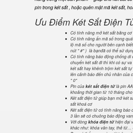
pin trong két sắt , hoặc quên mật mã két sắt, h
Ưu Điểm Két Sắt Điện T
Có tính năng mở két sắt bằng cơ 
Có tính năng ẩn mã số trong quá 
lộ mã số cho người bên cạnh biết
nút " #" ) là bạnđã có thể sử dụ
Có tính năng báo động chống di c
chuyển két sắt đi thì khi có sự 
két sắt hay khênh trộm két sắt tự
lên cảnh báo đến chủ nhân của ch
" 0"
Pin của
két sắt điện tử
là pin AA
khoảng thời gian từ 10 tháng cho
Két sắt điện tử giúp bạn mở két
sắt khoá cơ
Két sắt điện tử có tính năng báo
3 lần sẽ có chuông báo động van
Với dòng
khóa điện tử
hiện đại 
khác như: khóa vân tay, thẻ từ… 