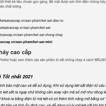
ới thiết kế tiêu chuẩn gọn gàng. Bề mặt được sơn tĩnh điện chống trầy
bảo chất lượng.
//ketsatcaocap.vn/san-pham/ket-sat-dien-tu
/ketsatcaocap.vn/san-pham/ket-sat
satcaocap.vn/san-pham/ket-sat-chong-chay
tcaocap.vn/san-pham/ket-sat-mini
háy cao cấp
982770404 hoặc xem thêm các sản phẩm tủ sắt chống cháy 4 cánh WELKO
 Tốt nhất 2021
nh bảo mật cao và dễ sử dụng, Khi sử dụng két sắt điện tử các
ược két sắt ra ngay chứ không cần xoay vặn mã số mở như dòng ké
khoá ra bằng điện tử mà két có có thêm tính năng mở bằng cơ "
ộ bền và tính ổn định cao, và dễ dàng sử lý mở két sắt khi khi b