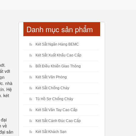
Danh mục sản phẩm
Két Sắt Ngân Hàng BEMC
Két Sắt Xuất Khẩu Cao Cấp
ới.
Bốt Điều Khiển Giao Thông
ất với
họn
Két Sắt Văn Phòng
ớc. nhà
Két Sắt Chống Cháy
tín. Hệ
. két
Tủ Hồ Sơ Chống Cháy
Két Sắt Vân Tay Cao Cấp
 đại
Két Sắt Cánh Đúc Cao Cấp
n về
đại sản
Két Sắt Khách Sạn