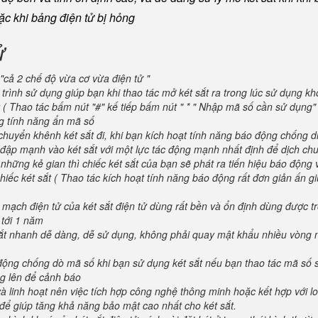
oặc khi bảng điện tử bị hỏng
ử
"cả 2 chế độ vừa cơ vừa điện tử "
trình sử dụng giúp bạn khi thao tác mở két sắt ra trong lúc sử dụng kh
 ( Thao tác bấm nút "#" kế tiếp bấm nút " * " Nhập mã số cần sử dụng
ng tính năng ẩn mã số
huyển khênh két sắt đi, khi bạn kích hoạt tính năng báo động chống d
va đập mạnh vào két sắt với một lực tác động mạnh nhất định để dịch ch
 những kẻ gian thì chiếc két sắt của bạn sẽ phát ra tiến hiệu báo động
iếc két sắt ( Thao tác kích hoạt tính năng báo động rất đơn giản ấn g
 mạch điện tử của két sắt điện tử dùng rất bền và ổn định dùng được t
 tới 1 năm
 sắt nhanh dễ dàng, dễ sử dụng, không phải quay mật khẩu nhiều vòng 
 động chống dò mã số khi bạn sử dụng két sắt nếu bạn thao tác mã số 
g lên để cảnh báo
và linh hoạt nên việc tích hợp công nghệ thông minh hoặc kết hợp với l
để giúp tăng khả năng bảo mật cao nhất cho két sắt.