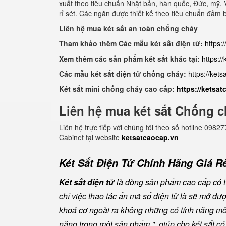
xuất theo tiêu chuẩn Nhật bản, hàn quốc, Đức, mỹ. V
rỉ sét. Các ngăn được thiết kế theo tiêu chuẩn đảm 
Liên hệ mua két sắt an toàn chống cháy
Tham khảo thêm Các mẫu két sắt điện tử:
https:
Xem thêm các sản phẩm két sắt khác tại:
https:/
Các mẫu két sắt điện tử chống cháy:
https://ket
Két sắt mini chống cháy cao cấp:
https://ketsa
Liên hệ mua két sắt Chống c
Liên hệ trực tiếp với chúng tôi theo số hotline 0
Cabinet tại website
ketsatcaocap.vn
Két Sắt Điện Tử Chính Hãng Giá Rẻ
Két sắt điện tử
là dòng sản phẩm cao cấp có tí
chỉ việc thao tác ấn mã số điện tử là sẽ mở đ
khoá cơ ngoài ra không những có tính năng mở 
năng trong một sản phẩm " giúp cho két sắt có đ