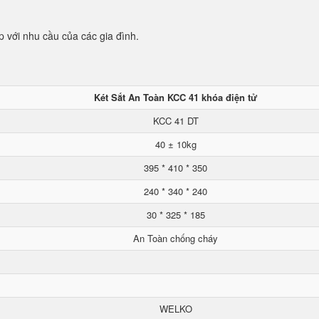
p với nhu cầu của các gia đình.
Két Sắt An Toàn KCC 41 khóa điện tử
KCC 41 DT
40 ± 10kg
395 * 410 * 350
240 * 340 * 240
30 * 325 * 185
An Toàn chống cháy
WELKO