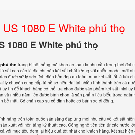
rẻ US 1080 E White phú thọ
US 1080 E White phú thọ
e phú thọ
trang bị hệ thống mã khoá an toàn là nhu cầu trong thời đại m
ủ sắt cao cấp là địa chỉ bán két sắt chất lương với nhiều model mới nh
afes được sử lý sơn tĩnh điện bền đẹp an toàn. mua két sắt tốt là lựa c
ại lý chuyên cung cấp tủ hồ sơ hiện đại tại nhiều tỉnh thành trên cả nư
ỉ uy tín để khách hàng có thể lựa chọn được sản phẩm két sắt mini uy 
ận và nhiều năm liền được bình chọn là sản phẩm tiêu biểu trong ngành
ên bề mặt. Có chân cao su cố định hoặc có bánh xe di động.
chính hãng trên toàn quốc sẵn sàng đáp ứng mọi nhu cầu về két sắt hiện
sản xuất với nền tảng kỹ thuật cao. Công nghệ tiên tiến từ các nước lớ
cả với mục tiêu đem lại hiệu quả tốt nhất cho khách hàng. két sắt hiện 