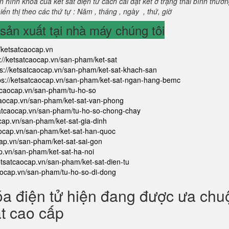
 hình khoá của két sắt điện tử cách cài đặt két ở trạng thái bình thườ
ển thị theo các thứ tự : Năm , tháng , ngày , thứ, giờ
ản xuất tại nhà máy chúng tôi
//ketsatcaocap.vn
s://ketsatcaocap.vn/san-pham/ket-sat
ps://ketsatcaocap.vn/san-pham/ket-sat-khach-san
ps://ketsatcaocap.vn/san-pham/ket-sat-ngan-hang-bemc
atcaocap.vn/san-pham/tu-ho-so
tcaocap.vn/san-pham/ket-sat-van-phong
satcaocap.vn/san-pham/tu-ho-so-chong-chay
ocap.vn/san-pham/ket-sat-gia-dinh
aocap.vn/san-pham/ket-sat-han-quoc
cap.vn/san-pham/ket-sat-sai-gon
ap.vn/san-pham/ket-sat-ha-noi
ketsatcaocap.vn/san-pham/ket-sat-dien-tu
caocap.vn/san-pham/tu-ho-so-di-dong
óa điện tử hiện đang được ưa ch
ắt cao cấp