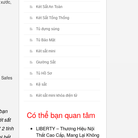
 xước,
Két Sắt An Toàn
Két Sắt Tổng Thống
Tủ đựng súng
Tủ Bảo Mật
Két sắt mini
Giường Sắt
Tủ Hồ Sơ
 Safes
Kệ sắt
Két sắt mini khóa điện tử
 bạn
Có thể bạn quan tâm
t sắt
 2 tính
LIBERTY – Thương Hiệu Nội
Thất Cao Cấp, Mang Lại Không
ị hết