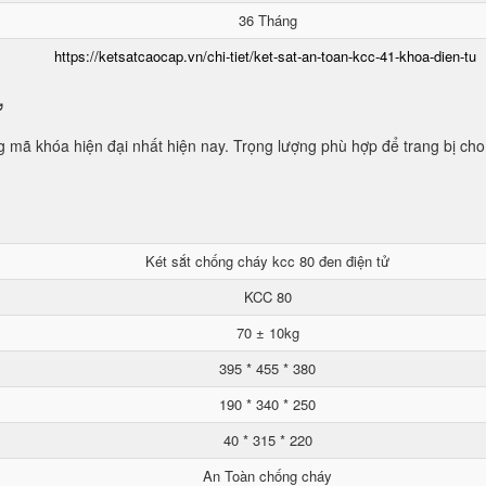
36 Tháng
https://ketsatcaocap.vn/chi-tiet/ket-sat-an-toan-kcc-41-khoa-dien-tu
ử
mã khóa hiện đại nhất hiện nay. Trọng lượng phù hợp để trang bị cho
Két sắt chống cháy kcc 80 đen điện tử
KCC 80
70 ± 10kg
395 * 455 * 380
190 * 340 * 250
40 * 315 * 220
An Toàn chống cháy