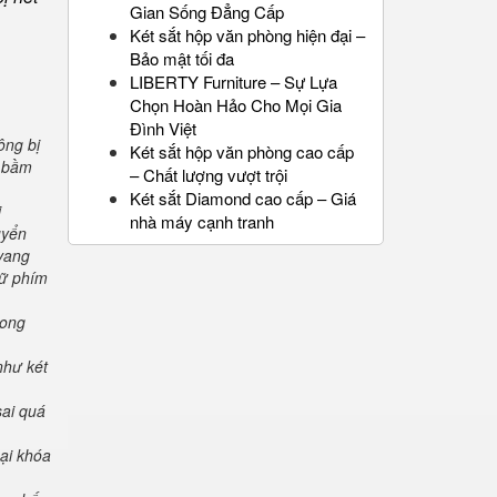
Gian Sống Đẳng Cấp
Két sắt hộp văn phòng hiện đại –
Bảo mật tối đa
LIBERTY Furniture – Sự Lựa
Chọn Hoàn Hảo Cho Mọi Gia
Đình Việt
ông bị
Két sắt hộp văn phòng cao cấp
" bầm
– Chất lượng vượt trội
Két sắt Diamond cao cấp – Giá
i
nhà máy cạnh tranh
uyển
 vang
iữ phím
rong
như két
sai quá
oại khóa