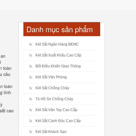
Danh mục sản phẩm
Két Sắt Ngân Hàng BEMC
 an
Két Sắt Xuất Khẩu Cao Cấp
i
Bốt Điều Khiển Giao Thông
n toàn
hu cầu
Két Sắt Văn Phòng
an toàn
Két Sắt Chống Cháy
g tính
Tủ Hồ Sơ Chống Cháy
uỳ
sắt cao
Két Sắt Vân Tay Cao Cấp
Két Sắt Cánh Đúc Cao Cấp
Két Sắt Khách Sạn