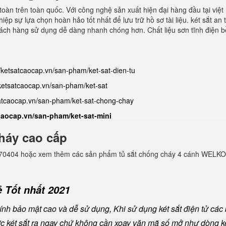
toàn trên toàn quốc. Với công nghệ sản xuất hiện đại hàng đầu tại việt
ệp sự lựa chọn hoàn hảo tốt nhất để lưu trữ hồ sơ tài liệu. két sắt an 
khách hàng sử dụng dễ dàng nhanh chóng hơn. Chất liệu sơn tĩnh điện b
//ketsatcaocap.vn/san-pham/ket-sat-dien-tu
/ketsatcaocap.vn/san-pham/ket-sat
satcaocap.vn/san-pham/ket-sat-chong-chay
tcaocap.vn/san-pham/ket-sat-mini
háy cao cấp
982770404 hoặc xem thêm các sản phẩm tủ sắt chống cháy 4 cánh WELKO
 Tốt nhất 2021
nh bảo mật cao và dễ sử dụng, Khi sử dụng két sắt điện tử các
ược két sắt ra ngay chứ không cần xoay vặn mã số mở như dòng ké