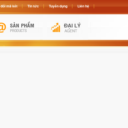
đổi mã két
Tin tức
Tuyển dụng
Liên hệ