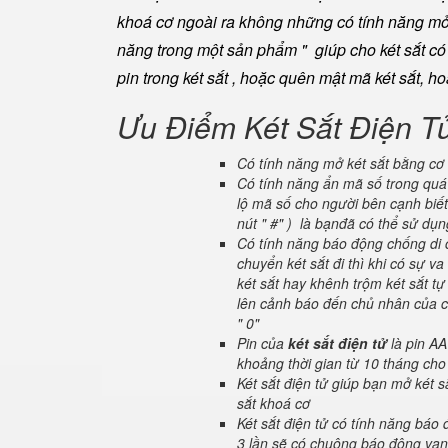
khoá cơ ngoài ra không những có tính năng mở 
năng trong một sản phẩm " giúp cho két sắt có đ
pin trong két sắt , hoặc quên mật mã két sắt, h
Ưu Điểm Két Sắt Điện T
Có tính năng mở két sắt bằng cơ 
Có tính năng ẩn mã số trong quá 
lộ mã số cho người bên cạnh biết
nút " #" ) là bạnđã có thể sử dụ
Có tính năng báo động chống di c
chuyển két sắt đi thì khi có sự 
két sắt hay khênh trộm két sắt tự
lên cảnh báo đến chủ nhân của ch
" 0"
Pin của
két sắt điện tử
là pin AA
khoảng thời gian từ 10 tháng cho
Két sắt điện tử giúp bạn mở két
sắt khoá cơ
Két sắt điện tử có tính năng báo
3 lần sẽ có chuông báo động van