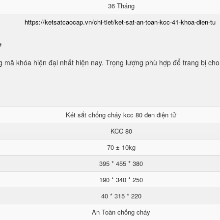
36 Tháng
https://ketsatcaocap.vn/chi-tiet/ket-sat-an-toan-kcc-41-khoa-dien-tu
ử
mã khóa hiện đại nhất hiện nay. Trọng lượng phù hợp để trang bị cho
Két sắt chống cháy kcc 80 đen điện tử
KCC 80
70 ± 10kg
395 * 455 * 380
190 * 340 * 250
40 * 315 * 220
An Toàn chống cháy