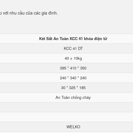
p với nhu cầu của các gia đình.
Két Sắt An Toàn KCC 41 khóa điện tử
KCC 41 DT
40 ± 10kg
395 * 410 * 350
240 * 340 * 240
30 * 325 * 185
An Toàn chống cháy
WELKO