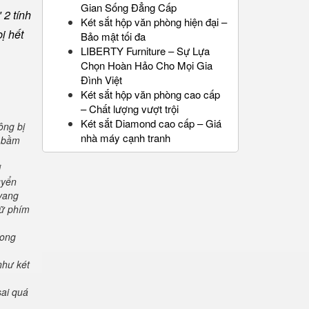
Gian Sống Đẳng Cấp
 2 tính
Két sắt hộp văn phòng hiện đại –
ị hết
Bảo mật tối đa
LIBERTY Furniture – Sự Lựa
Chọn Hoàn Hảo Cho Mọi Gia
Đình Việt
Két sắt hộp văn phòng cao cấp
– Chất lượng vượt trội
Két sắt Diamond cao cấp – Giá
ông bị
nhà máy cạnh tranh
" bầm
i
uyển
 vang
iữ phím
rong
như két
sai quá