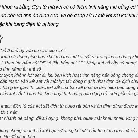
khoá ra bằng điện tử mà két có có thêm tính năng mở bằng cơ "
ộ bền và tính ổn định cao, và dễ dàng sử lý mở két sắt khi khi b
oặc khi bảng điện tử bị hỏng
ử
"cả 2 chế độ vừa cơ vừa điện tử "
trình sử dụng giúp bạn khi thao tác mở két sắt ra trong lúc sử dụng kh
 ( Thao tác bấm nút "#" kế tiếp bấm nút " * " Nhập mã số cần sử dụng
ng tính năng ẩn mã số
huyển khênh két sắt đi, khi bạn kích hoạt tính năng báo động chống d
va đập mạnh vào két sắt với một lực tác động mạnh nhất định để dịch ch
 những kẻ gian thì chiếc két sắt của bạn sẽ phát ra tiến hiệu báo động
iếc két sắt ( Thao tác kích hoạt tính năng báo động rất đơn giản ấn g
 mạch điện tử của két sắt điện tử dùng rất bền và ổn định dùng được t
 tới 1 năm
 sắt nhanh dễ dàng, dễ sử dụng, không phải quay mật khẩu nhiều vòng 
 động chống dò mã số khi bạn sử dụng két sắt nếu bạn thao tác mã số 
g lên để cảnh báo