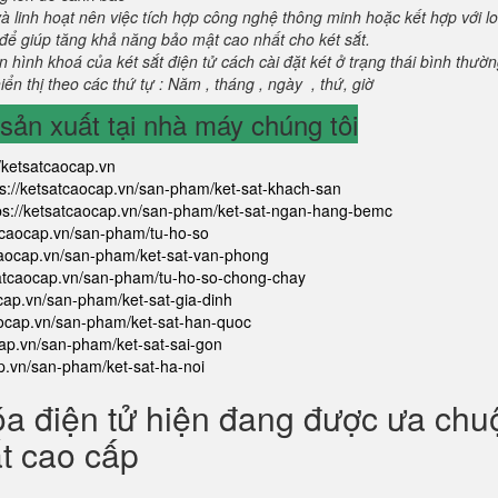
và linh hoạt nên việc tích hợp công nghệ thông minh hoặc kết hợp với l
để giúp tăng khả năng bảo mật cao nhất cho két sắt.
 hình khoá của két sắt điện tử cách cài đặt két ở trạng thái bình thườ
ển thị theo các thứ tự : Năm , tháng , ngày , thứ, giờ
ản xuất tại nhà máy chúng tôi
//ketsatcaocap.vn
ps://ketsatcaocap.vn/san-pham/ket-sat-khach-san
ps://ketsatcaocap.vn/san-pham/ket-sat-ngan-hang-bemc
atcaocap.vn/san-pham/tu-ho-so
tcaocap.vn/san-pham/ket-sat-van-phong
satcaocap.vn/san-pham/tu-ho-so-chong-chay
ocap.vn/san-pham/ket-sat-gia-dinh
aocap.vn/san-pham/ket-sat-han-quoc
cap.vn/san-pham/ket-sat-sai-gon
ap.vn/san-pham/ket-sat-ha-noi
óa điện tử hiện đang được ưa ch
ắt cao cấp