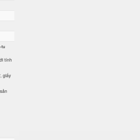
-tu
i tính
, giấy
 sản