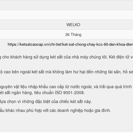
WELKO
36 Tháng
https://ketsatcaocap.vn/chi-tiet/ket-sat-chong-chay-kcc-60-den-khoa-dien
 cho khách hàng sử dụng két sắt của nhà máy chúng tôi. Két điện tử vớ
ộ cao bên ngoài két sắt mà không làm hư hại đến những tài sản, hồ sơ
guyên vật liệu nhập khẩu cao cấp từ nước ngoài, và trải qua quá trình
két sắt ngân hàng, tiêu chuẩn ISO 9001-2008.
ựa chọn vì những đặc biệt của chiếc két sắt này.
hẩu khác nhau phù hợp với các doanh nghiệp hoặc gia đình.