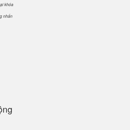
oại khóa
ng nhấn
uộng