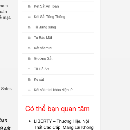
 nam.
Két Sắt An Toàn
toàn
ề mặt.
Két Sắt Tổng Thống
Tủ đựng súng
Tủ Bảo Mật
Két sắt mini
Giường Sắt
Tủ Hồ Sơ
Kệ sắt
 Safes
Két sắt mini khóa điện tử
Có thể bạn quan tâm
 bạn
LIBERTY – Thương Hiệu Nội
Thất Cao Cấp, Mang Lại Không
t sắt