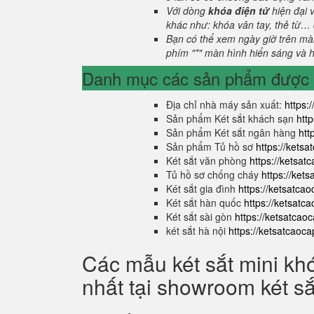
Với dòng
khóa điện tử
hiện đại 
khác như: khóa vân tay, thẻ từ… 
Bạn có thể xem ngày giờ trên màn
phím "*" màn hình hiển sáng và hi
Danh mục các sản phẩm được s
Địa chỉ nhà máy sản xuất:
https:
Sản phẩm Két sắt khách sạn
htt
Sản phẩm Két sắt ngân hàng
htt
Sản phẩm Tủ hồ sơ
https://kets
Két sắt văn phòng
https://ketsa
Tủ hồ sơ chống cháy
https://ket
Két sắt gia đình
https://ketsatca
Két sắt hàn quốc
https://ketsatc
Két sắt sài gòn
https://ketsatcao
két sắt hà nội
https://ketsatcaoc
Các mẫu két sắt mini kh
nhất tại showroom két s