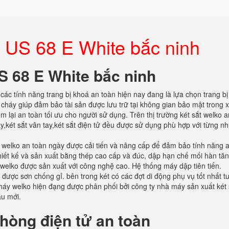
rẻ US 68 E White bắc ninh
US 68 E White bắc ninh
 các tính năng trang bị khoá an toàn hiện nay đang là lựa chọn trang bị
cháy giúp đảm bảo tài sản được lưu trữ tại không gian bảo mật trong x
m lại an toàn tối ưu cho người sử dụng. Trên thị trường két sắt welko a
háy,két sắt vân tay,két sắt điện tử đều được sử dụng phù hợp với từng n
ắt welko an toàn ngày được cải tiến và nâng cấp để đảm bảo tính năng 
hiết kế và sản xuất bằng thép cao cấp và đúc, dập hạn chế mối hàn tăn
welko được sản xuất với công nghệ cao. Hệ thống máy dập tiên tiến.
 được sơn chống gỉ. bên trong két có các đợt di động phụ vụ tốt nhất t
háy welko hiện đạng được phân phối bởi công ty nhà máy sản xuất két 
ẫu mới.
hòng điện tử an toàn