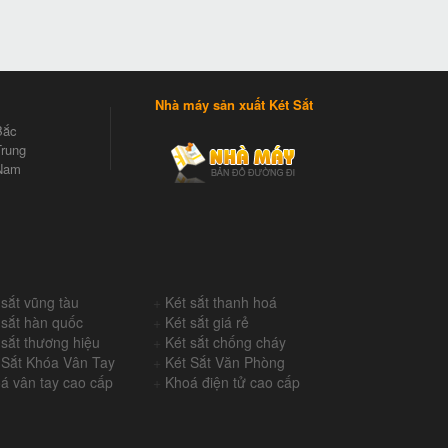
Nhà máy sản xuất Két Sắt
Bắc
rung
Nam
 sắt vũng tàu
+
Két sắt thanh hoá
 sắt hàn quốc
+
Két sắt giá rẻ
 sắt thương hiệu
+
Két sắt chống cháy
 Sắt Khóa Vân Tay
+
Két Sắt Văn Phòng
á vân tay cao cấp
+
Khoá điện tử cao cấp