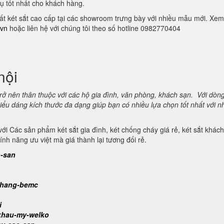
ụ tốt nhất cho khách hàng.
ất két sắt cao cấp tại các showroom trưng bày với nhiều mẫu mới. Xe
.vn
hoặc liên hệ với chúng tôi theo số hotline 0982770404
nội
trở nên thân thuộc với các hộ gia đình, văn phòng, khách sạn. Với dòn
kiểu dáng kích thước đa dạng giúp bạn có nhiều lựa chọn tốt nhất với n
t với Các sản phẩm két sắt gia đình, két chống cháy giá rẻ, két sắt khác
h năng ưu việt mà giá thành lại tương đối rẻ.
h-san
n-hang-bemc
i
-khau-my-welko