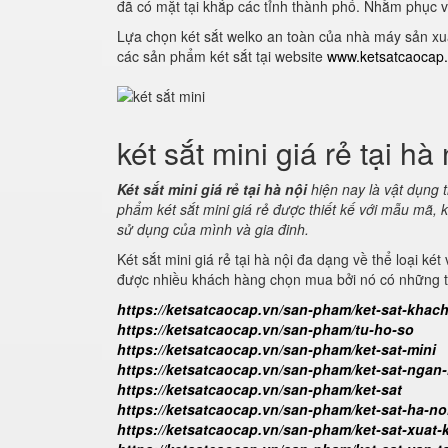
đã có mặt tại khắp các tỉnh thành phố. Nhằm phục v
Lựa chọn két sắt welko an toàn của nhà máy sản xu
các sản phẩm két sắt tại website
www.ketsatcaocap
két sắt mini giá rẻ tại hà 
Két sắt mini giá rẻ tại hà nội
hiện nay là vật dụng 
phẩm két sắt mini giá rẻ được thiết kế với mẫu mã, 
sử dụng của mình và gia đinh.
Két sắt mini giá rẻ tại hà nội đa dạng về thể loại ké
được nhiều khách hàng chọn mua bởi nó có những tín
https://ketsatcaocap.vn/san-pham/ket-sat-khac
https://ketsatcaocap.vn/san-pham/tu-ho-so
https://ketsatcaocap.vn/san-pham/ket-sat-mini
https://ketsatcaocap.vn/san-pham/ket-sat-nga
https://ketsatcaocap.vn/san-pham/ket-sat
https://ketsatcaocap.vn/san-pham/ket-sat-ha-no
https://ketsatcaocap.vn/san-pham/ket-sat-xuat