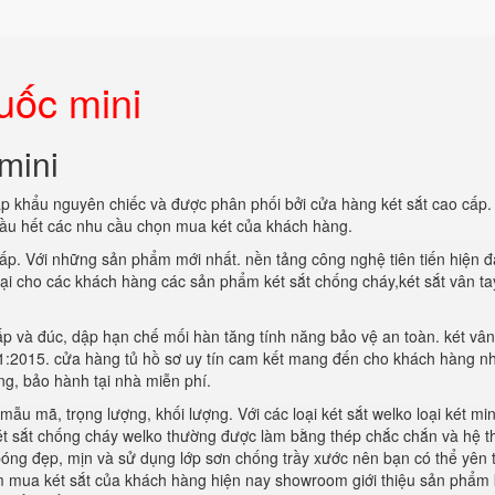
quốc mini
 mini
 khẩu nguyên chiếc và được phân phối bởi cửa hàng két sắt cao cấp. 
hầu hết các nhu cầu chọn mua két của khách hàng.
cấp. Với những sản phẩm mới nhất. nền tảng công nghệ tiên tiến hiện đ
ại cho các khách hàng các sản phẩm két sắt chống cháy,két sắt vân ta
cấp và đúc, dập hạn chế mối hàn tăng tính năng bảo vệ an toàn. két vân
01:2015. cửa hàng tủ hồ sơ uy tín cam kết mang đến cho khách hàng 
g, bảo hành tại nhà miễn phí.
u mã, trọng lượng, khối lượng. Với các loại két sắt welko loại két mini
ét sắt chống cháy welko thường được làm bằng thép chắc chắn và hệ 
bóng đẹp, mịn và sử dụng lớp sơn chống trầy xước nên bạn có thể yên
m mua két sắt của khách hàng hiện nay showroom giới thiệu sản phẩm 