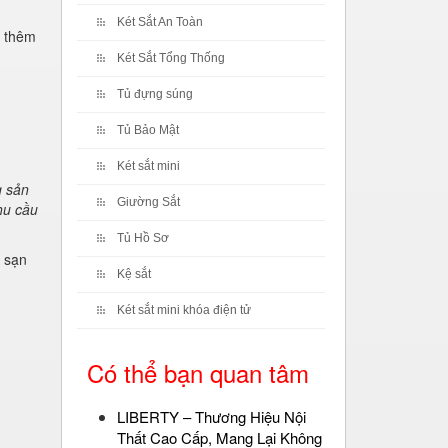
Két Sắt An Toàn
m thêm
Két Sắt Tổng Thống
Tủ đựng súng
Tủ Bảo Mật
Két sắt mini
g sản
Giường Sắt
hu cầu
Tủ Hồ Sơ
h sạn
Kệ sắt
Két sắt mini khóa điện tử
Có thể bạn quan tâm
LIBERTY – Thương Hiệu Nội
Thất Cao Cấp, Mang Lại Không