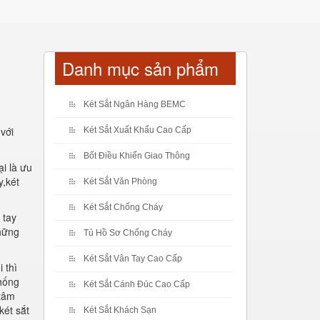
Danh mục sản phẩm
Két Sắt Ngân Hàng BEMC
với
Két Sắt Xuất Khẩu Cao Cấp
Bốt Điều Khiển Giao Thông
ại là ưu
y,két
Két Sắt Văn Phòng
Két Sắt Chống Cháy
 tay
những
Tủ Hồ Sơ Chống Cháy
Két Sắt Vân Tay Cao Cấp
 thì
thống
Két Sắt Cánh Đúc Cao Cấp
 tâm
két sắt
Két Sắt Khách Sạn