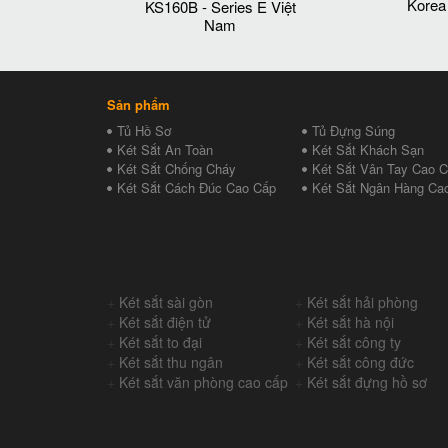
Korea
KS160B - Series E Việt
Nam
Sản phẩm
Tủ Hồ Sơ
Tủ Đựng Súng
Két Sắt An Toàn
Két Sắt Khách Sạn
Két Sắt Chống Cháy
Két Sắt Vân Tay Cao 
Két Sắt Cách Đúc Cao Cấp
Két Sắt Ngân Hàng Ca
+
Két sắt sài gòn
+
Két sắt hải phòng
+
Két sắt điện tử
+
Két sắt hà nội
+
Két sắt to đại
+
Két sắt công ty
+
Két sắt thu ngân
+
Két sắt công đức
+
Két sắt văn phòng cao cấp
+
Két sắt đựng hồ sơ