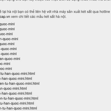
 tại hà nội bạn có thể liên hệ với nhà máy sản xuất két sắt qua hotline
ocap.vn
xem chi tiết các mẫu két sắt hà nội.
-quoc-mini
-quoc-mini
quoc-mini
an-quoc-mini
-quoc-mini
n-quoc-mini
n-quoc-mini
han-quoc-mini
oc-mini
uoc-mini
tu-han-quoc-mini.html
u-han-quoc-mini.html
ien-tu-han-quoc-mini.html
an-quoc-mini.html
u-han-quoc-mini.html
en-tu-han-quoc-mini.html
tu-han-quoc-mini.html
n-tu-han-quoc-mini.html