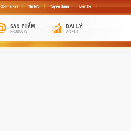
đổi mã két
Tin tức
Tuyển dụng
Liên hệ