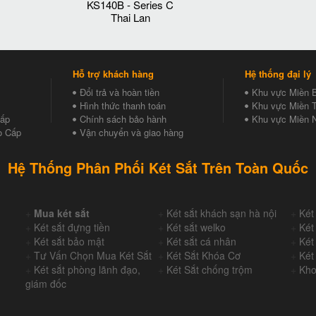
KS140B - Series C
Thai Lan
Hỗ trợ khách hàng
Hệ thống đại lý
Đổi trả và hoàn tiền
Khu vực Miền 
Hình thức thanh toán
Khu vực Miền T
Cấp
Chính sách bảo hành
Khu vực Miền 
o Cấp
Vận chuyển và giao hàng
Hệ Thống Phân Phối Két Sắt Trên Toàn Quốc
+
Mua két sắt
+
Két sắt khách sạn hà nội
+
Két
+
Két sắt đựng tiền
+
Két sắt welko
+
Két
+
Két sắt bảo mật
+
Két sắt cá nhân
+
Két
+
Tư Vấn Chọn Mua Két Sắt
+
Két Sắt Khóa Cơ
+
Két
+
Két sắt phòng lãnh đạo,
+
Két Sắt chống trộm
+
Kho
giám đốc