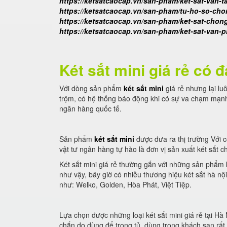
https://ketsatcaocap.vn/san-pham/ket-sat-van-t
https://ketsatcaocap.vn/san-pham/tu-ho-so-ch
https://ketsatcaocap.vn/san-pham/ket-sat-chon
https://ketsatcaocap.vn/san-pham/ket-sat-van-
Két sắt mini giá rẻ có
Với dòng sản phẩm
két sắt mini
giá rẻ nhưng lại lu
trộm, có hệ thống báo động khi có sự va chạm mạnh
ngân hàng quốc tế.
Sản phẩm
két sắt mini
được đưa ra thị trường Với c
vật tư ngân hàng tự hào là đơn vị sản xuất két sắt ch
Két sắt mini giá rẻ thường gắn với những sản phẩm 
như vậy, bây giờ có nhiều thương hiệu két sắt hà n
như: Welko, Golden, Hòa Phát, Việt Tiệp.
Lựa chọn được những loại két sắt mini giá rẻ tại H
chắn do dùng để trong tủ, dùng trong khách sạn rấ