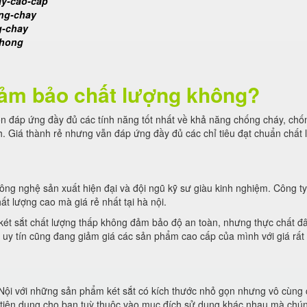
ay-cao-cap
ong-chay
g-chay
phong
 đảm bảo chất lượng không?
ôn đáp ứng đầy đủ các tính năng tốt nhất về khả năng chống cháy, chố
. Giá thành rẻ nhưng vẫn đáp ứng đầy đủ các chỉ tiêu đạt chuẩn chất 
ông nghệ sản xuất hiện đại và đội ngũ kỹ sư giàu kinh nghiệm. Công ty 
ất lượng cao mà giá rẻ nhất tại hà nội.
két sắt chất lượng thấp không đảm bảo độ an toàn, nhưng thực chất đ
ội uy tín cũng đang giảm giá các sản phẩm cao cấp của mình với giá rấ
à Nội với những sản phẩm két sắt có kích thước nhỏ gọn nhưng vô cùng
t tiện dụng cho bạn tuỳ thuộc vào mục đích sử dụng khác nhau mà chún