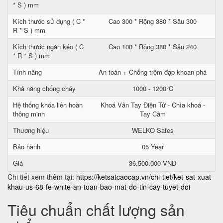
* S ) mm
Kích thước sử dụng ( C *
Cao 300 * Rộng 380 * Sâu 300
R * S ) mm
Kích thước ngăn kéo ( C
Cao 100 * Rộng 380 * Sâu 240
* R * S ) mm
Tính năng
An toàn + Chống trộm đập khoan phá
Khả năng chống cháy
1000 - 1200°C
Hệ thống khóa liên hoàn
Khoá Vân Tay Điện Tử - Chìa khoá -
thông minh
Tay Cầm
Thương hiệu
WELKO Safes
Bảo hành
05 Year
Giá
36.500.000 VNĐ
Chi tiết xem thêm tại:
https://ketsatcaocap.vn/chi-tiet/ket-sat-xuat-
khau-us-68-fe-white-an-toan-bao-mat-do-tin-cay-tuyet-doi
Tiêu chuẩn chất lượng sản