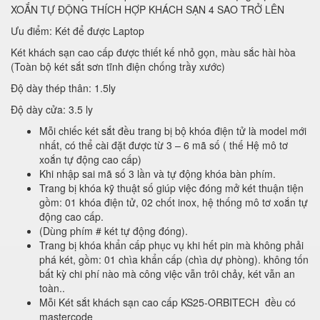
XOẮN TỰ ĐỘNG THÍCH HỢP KHÁCH SẠN 4 SAO TRỞ LÊN
Ưu điểm: Két để được Laptop
Két khách sạn cao cấp được thiết kế nhỏ gọn, màu sắc hài hòa
(Toàn bộ két sắt sơn tĩnh điện chống trầy xước)
Độ dày thép thân: 1.5ly
Độ dày cửa: 3.5 ly
Mỗi chiếc két sắt đều trang bị bộ khóa điện tử là model mới
nhất, có thể cài đặt được từ 3 – 6 mã số ( thế Hệ mô tơ
xoắn tự động cao cấp)
Khi nhập sai mã số 3 lần và tự động khóa bàn phím.
Trang bị khóa kỹ thuật số giúp việc đóng mở két thuận tiện
gồm: 01 khóa điện tử, 02 chốt inox, hệ thống mô tơ xoắn tự
động cao cấp.
(Dùng phím # két tự động đóng).
Trang bị khóa khẩn cấp phục vụ khi hết pin mà không phải
phá két, gồm: 01 chìa khẩn cấp (chìa dự phòng). không tốn
bất kỳ chi phí nào mà công việc vẫn trôi chảy, két vẫn an
toàn..
Mỗi Két sắt khách sạn cao cấp KS25-ORBITECH đều có
mastercode