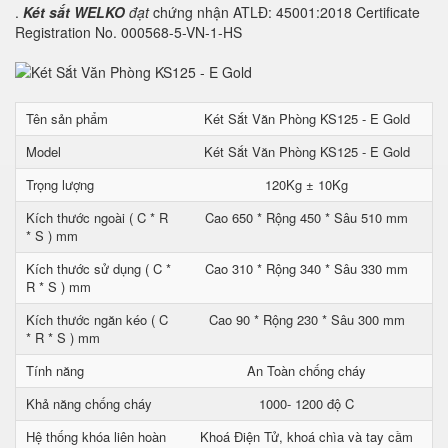
.
Két sắt WELKO
đạt
chứng nhận ATLĐ: 45001:2018 Certificate
Registration No. 000568-5-VN-1-HS
Tên sản phẩm
Két Sắt Văn Phòng KS125 - E Gold
Model
Két Sắt Văn Phòng KS125 - E Gold
Trọng lượng
120Kg ± 10Kg
Kích thước ngoài ( C * R
Cao 650 * Rộng 450 * Sâu 510 mm
* S ) mm
Kích thước sử dụng ( C *
Cao 310 * Rộng 340 * Sâu 330 mm
R * S ) mm
Kích thước ngăn kéo ( C
Cao 90 * Rộng 230 * Sâu 300 mm
* R * S ) mm
Tính năng
An Toàn chống cháy
Khả năng chống cháy
1000- 1200 độ C
Hệ thống khóa liên hoàn
Khoá Điện Tử, khoá chìa và tay cầm