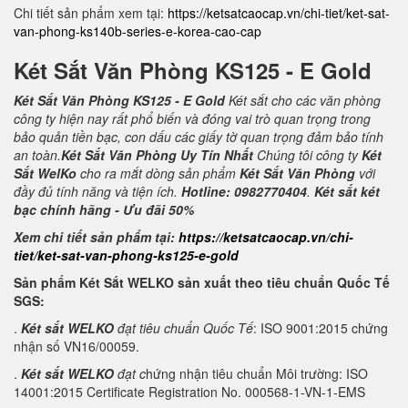
Chi tiết sản phẩm xem tại:
https://ketsatcaocap.vn/chi-tiet/ket-sat-
van-phong-ks140b-series-e-korea-cao-cap
Két Sắt Văn Phòng KS125 - E Gold
Két Sắt Văn Phòng KS125 - E Gold
Két sắt cho các văn phòng
công ty hiện nay rất phổ biến và đóng vai trò quan trọng trong
bảo quản tiền bạc, con dấu các giấy tờ quan trọng đảm bảo tính
an toàn.
Két Sắt Văn Phòng Uy Tín Nhất
Chúng tôi công ty
Két
Sắt WelKo
cho ra mắt dòng sản phẩm
Két Sắt Văn Phòng
với
đầy đủ tính năng và tiện ích.
Hotline: 0982770404
.
Két sắt két
bạc chính hãng - Ưu đãi 50%
Xem chi tiết sản phẩm tại:
https://ketsatcaocap.vn/chi-
tiet/ket-sat-van-phong-ks125-e-gold
Sản phẩm Két Sắt WELKO sản xuất theo tiêu chuẩn Quốc Tế
SGS:
.
Két sắt WELKO
đạt tiêu chuẩn Quốc Tế
: ISO 9001:2015 chứng
nhận số VN16/00059.
.
Két sắt WELKO
đạt c
hứng nhận tiêu chuẩn Môi trường: ISO
14001:2015 Certificate Registration No. 000568-1-VN-1-EMS