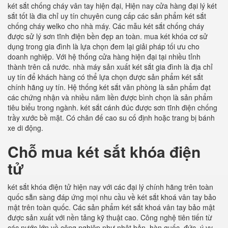
két sắt chống cháy vân tay hiện đại, Hiện nay cửa hàng đại lý két
sắt tốt là đia chỉ uy tín chuyên cung cấp các sản phẩm két sắt
chống cháy welko cho nhà máy. Các mẫu két sắt chống cháy
được sử lý sơn tĩnh điện bền đẹp an toàn. mua két khóa cơ sử
dụng trong gia đình là lựa chọn đem lại giải pháp tối ưu cho
doanh nghiệp. Với hệ thống cửa hàng hiện đại tại nhiều tỉnh
thành trên cả nước. nhà máy sản xuất két sắt gia đình là địa chỉ
uy tín để khách hàng có thể lựa chọn được sản phẩm két sắt
chính hãng uy tín. Hệ thống két sắt văn phòng là sản phẩm đạt
các chứng nhận và nhiều năm liền được bình chọn là sản phẩm
tiêu biểu trong ngành. két sắt cánh đúc được sơn tĩnh điện chống
trầy xước bề mặt. Có chân đế cao su cố định hoặc trang bị bánh
xe di động.
Chỗ mua két sắt khóa điện
tử
két sắt khóa điện tử hiện nay với các đại lý chính hãng trên toàn
quốc sẵn sàng đáp ứng mọi nhu cầu về két sắt khoá vân tay bảo
mật trên toàn quốc. Các sản phẩm két sắt khoá vân tay bảo mật
được sản xuất với nền tảng kỹ thuật cao. Công nghệ tiên tiến từ
các nước lớn về công nghiệp như nhật bản, hàn quốc, đức, ý vv.