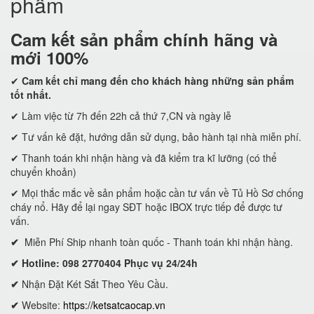
phẩm
Cam kết
sản phẩm chính hãng và
mới 100%
✔
Cam kết
chỉ mang đến cho khách hàng những sản phẩm
tốt nhất.
✔ Làm việc từ 7h đến 22h cả thứ 7,CN và ngày lễ
✔ Tư vấn kê đặt, hướng dẫn sử dụng, bảo hành tại nhà miễn phí.
✔ Thanh toán khi nhận hàng và đã kiểm tra kĩ lưỡng (có thể
chuyển khoản)
✔ Mọi thắc mắc về sản phẩm hoặc cần tư vấn về Tủ Hồ Sơ chống
cháy nổ. Hãy để lại ngay SĐT hoặc IBOX trực tiếp để được tư
vấn.
✔
Miễn Phí Ship nhanh toàn quốc - Thanh toán khi nhận hàng.
✔ Hotline: 098 2770404 Phục vụ 24/24h
✔
Nhận Đặt Két Sắt Theo Yêu Cầu.
✔
Website:
https://ketsatcaocap.vn