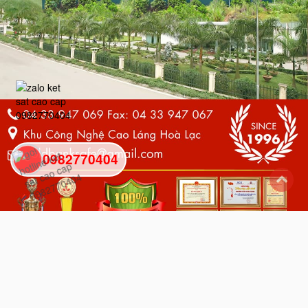
0982770404
back
to
top