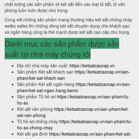
chất lượng các sản phẩm từ két sắt đến các loại tủ sắt, tủ văn
phòng luôn luôn được chú trọng.
Cùng với những sản phẩm mang thương hiệu két sắt chống cháy
welko safes thì những dòng két sắt chuyên dụng cho khách sạn
và ngân hàng cũng là thế mạnh được két sắt cao cấp chú trọng.
Danh mục các sản phẩm được sản
xuất tại nhà máy chúng tôi
Địa chỉ nhà máy sản xuất:
https://ketsatcaocap.vn
Sản phẩm Két sắt khách sạn
https://ketsatcaocap.vn/san-
pham/ket-sat-khach-san
Sản phẩm Két sắt ngân hàng
https://ketsatcaocap.vn/san-
pham/ket-sat-ngan-hang-bemc
Sản phẩm Tủ hồ sơ
https://ketsatcaocap.vn/san-pham/tu-
ho-so
Két sắt văn phòng
https://ketsatcaocap.vn/san-pham/ket-
sat-van-phong
Tủ hồ sơ chống cháy
https://ketsatcaocap.vn/san-pham/tu-
ho-so-chong-chay
Két sắt gia đình
https://ketsatcaocap.vn/san-pham/ket-sat-