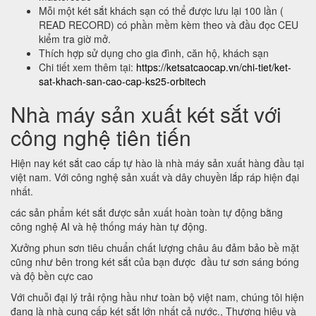
Mỗi một két sắt khách sạn có thể được lưu lại 100 lần (
READ RECORD) có phần mềm kèm theo và đầu đọc CEU
kiểm tra giờ mở.
Thích hợp sử dụng cho gia đình, căn hộ, khách sạn
Chi tiết xem thêm tại:
https://ketsatcaocap.vn/chi-tiet/ket-
sat-khach-san-cao-cap-ks25-orbitech
Nhà máy sản xuất két sắt với
công nghệ tiên tiến
Hiện nay két sắt cao cấp tự hào là nhà máy sản xuất hàng đầu tại
việt nam. Với công nghệ sản xuất và dây chuyền lắp ráp hiện đại
nhất.
các sản phẩm két sắt được sản xuất hoàn toàn tự động bằng
công nghệ AI và hệ thống máy hàn tự động.
Xưởng phun sơn tiêu chuẩn chất lượng châu âu đảm bảo bề mặt
cũng như bên trong két sắt của bạn được đầu tư sơn sáng bóng
và độ bền cực cao
Với chuỗi đại lý trải rộng hầu như toàn bộ việt nam, chúng tôi hiện
đang là nhà cung cấp két sắt lớn nhất cả nước., Thương hiệu và