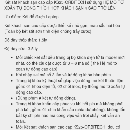
Két sắt khách sạn cao cấp KS25-ORBITECH sử dụng HỆ MÔ TƠ
XOẮN TỰ ĐỘNG THÍCH HỢP KHÁCH SẠN 4 SAO TRỞ LÊN
Ưu điểm: Két để được Laptop
Két khách sạn cao cấp được thiết kế nhỏ gọn, màu sắc hài hòa
(Toàn bộ két sắt sơn tĩnh điện chống trầy xước)
Độ dày thép thân: 1.5ly
Độ dày cửa: 3.5 ly
Mỗi chiếc két sắt đều trang bị bộ khóa điện tử là model mới
nhất, có thể cài đặt được từ 3 – 6 mã số ( thế Hệ mô tơ
xoắn tự động cao cấp)
Khi nhập sai mã số 3 lần và tự động khóa bàn phím.
Trang bị khóa kỹ thuật số giúp việc đóng mở két thuận tiện
gồm: 01 khóa điện tử, 02 chốt inox, hệ thống mô tơ xoắn tự
động cao cấp.
(Dùng phím # két tự động đóng).
Trang bị khóa khẩn cấp phục vụ khi hết pin mà không phải
phá két, gồm: 01 chìa khẩn cấp (chìa dự phòng). không tốn
bất kỳ chi phí nào mà công việc vẫn trôi chảy, két vẫn an
toàn..
Mỗi Két sắt khách sạn cao cấp KS25-ORBITECH đều có