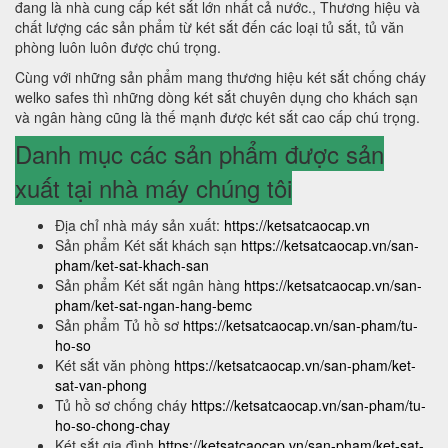
đang là nhà cung cấp két sắt lớn nhất cả nước., Thương hiệu và
chất lượng các sản phẩm từ két sắt đến các loại tủ sắt, tủ văn
phòng luôn luôn được chú trọng.
Cùng với những sản phẩm mang thương hiệu két sắt chống cháy
welko safes thì những dòng két sắt chuyên dụng cho khách sạn
và ngân hàng cũng là thế mạnh được két sắt cao cấp chú trọng.
Danh mục các sản phẩm được sản
xuất tại nhà máy chúng tôi
Địa chỉ nhà máy sản xuất:
https://ketsatcaocap.vn
Sản phẩm Két sắt khách sạn
https://ketsatcaocap.vn/san-
pham/ket-sat-khach-san
Sản phẩm Két sắt ngân hàng
https://ketsatcaocap.vn/san-
pham/ket-sat-ngan-hang-bemc
Sản phẩm Tủ hồ sơ
https://ketsatcaocap.vn/san-pham/tu-
ho-so
Két sắt văn phòng
https://ketsatcaocap.vn/san-pham/ket-
sat-van-phong
Tủ hồ sơ chống cháy
https://ketsatcaocap.vn/san-pham/tu-
ho-so-chong-chay
Két sắt gia đình
https://ketsatcaocap.vn/san-pham/ket-sat-