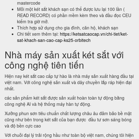
mastercode
Mỗi một két sắt khách sạn có thể được lưu lại 100 lần (
READ RECORD) có phần mềm kèm theo và đầu đọc CEU
kiểm tra giờ mở.
Thích hợp sử dụng cho gia đình, căn hộ, khách sạn
Chi tiết xem thêm tại:
https://ketsatcaocap.vn/chi-tiet/ket-
sat-khach-san-cao-cap-ks25-orbitech
Nhà máy sản xuất két sắt với
công nghệ tiên tiến
Hiện nay két sắt cao cấp tự hào là nhà máy sản xuất hàng đầu tại
việt nam. Với công nghệ sản xuất và dây chuyền lắp ráp hiện đại
nhất.
các sản phẩm két sắt được sản xuất hoàn toàn tự động bằng
công nghệ AI và hệ thống máy hàn tự động.
Xưởng phun sơn tiêu chuẩn chất lượng châu âu đảm bảo bề mặt
cũng như bên trong két sắt của bạn được đầu tư sơn sáng bóng
và độ bền cực cao
Với chuỗi đại lý trải rộng hầu như toàn bộ việt nam, chúng tôi hiện