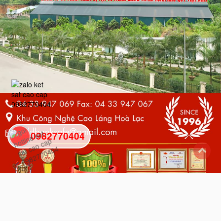
0982770404
back
to
top