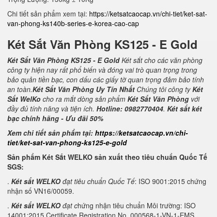
Chi tiết sản phẩm xem tại:
https://ketsatcaocap.vn/chi-tiet/ket-sat-
van-phong-ks140b-series-e-korea-cao-cap
Két Sắt Văn Phòng KS125 - E Gold
Két Sắt Văn Phòng KS125 - E Gold
Két sắt cho các văn phòng
công ty hiện nay rất phổ biến và đóng vai trò quan trọng trong
bảo quản tiền bạc, con dấu các giấy tờ quan trọng đảm bảo tính
an toàn.
Két Sắt Văn Phòng Uy Tín Nhất
Chúng tôi công ty
Két
Sắt WelKo
cho ra mắt dòng sản phẩm
Két Sắt Văn Phòng
với
đầy đủ tính năng và tiện ích.
Hotline: 0982770404
.
Két sắt két
bạc chính hãng - Ưu đãi 50%
Xem chi tiết sản phẩm tại:
https://ketsatcaocap.vn/chi-
tiet/ket-sat-van-phong-ks125-e-gold
Sản phẩm Két Sắt WELKO sản xuất theo tiêu chuẩn Quốc Tế
SGS:
.
Két sắt WELKO
đạt tiêu chuẩn Quốc Tế
: ISO 9001:2015 chứng
nhận số VN16/00059.
.
Két sắt WELKO
đạt c
hứng nhận tiêu chuẩn Môi trường: ISO
14001:2015 Certificate Registration No. 000568-1-VN-1-EMS