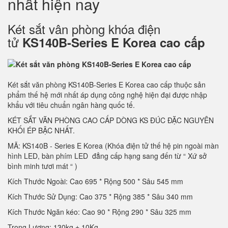
nhất hiện nay
Két sắt vân phòng khóa điện
tử
KS140B-Series E Korea cao cấp
Két sắt văn phòng KS140B-Series E Korea cao cấp thuộc sản
phẩm thế hệ mới nhất áp dụng công nghệ hiện đại được nhập
khẩu với tiêu chuẩn ngân hàng quốc tế.
KÉT SẮT VĂN PHÒNG CAO CẤP DÒNG KS ĐÚC ĐẶC NGUYÊN
KHỐI ÉP BẬC NHẤT.
MÃ: KS140B - Series E Korea (Khóa điện tử thế hệ pin ngoài màn
hình LED, bàn phím LED đẳng cấp hạng sang đến từ “ Xứ sở
bình minh tươi mát “ )
Kích Thước Ngoài: Cao 695 * Rộng 500 * Sâu 545 mm
Kích Thước Sử Dụng: Cao 375 * Rộng 385 * Sâu 340 mm
Kích Thước Ngăn kéo: Cao 90 * Rộng 290 * Sâu 325 mm
Trọng Lượng: 130kg ± 10Kg