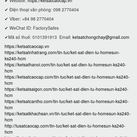
✔
Website:
https://ketsatcaocap.vn
✔ Điện thoại văn phòng: 098 2770404
✔ Viber: +84 98 2770404
✔ WeChat ID: FactorySafes
✔Mã số thuế: 0101391913
Email:
ketsatchongchay@gmail.com
https://ketsatcaocap.vn
https://ketsatnhatrang.com/tin-tuc/ket-sat-dien-tu-homesun-
ks240-hcm
https://ketsathanoi.com/tin-tuc/ket-sat-dien-tu-homesun-ks240-
hcm
https://ketsatcaocap.com/tin-tuc/ket-sat-dien-tu-homesun-ks240-
hcm
https://ketsatsaigon.com/tin-tuc/ket-sat-dien-tu-homesun-ks240-
hcm
https://ketsatcantho.com/tin-tuc/ket-sat-dien-tu-homesun-ks240-
hcm
https://ketsatkhachsan.vn/tin-tuc/ket-sat-dien-tu-homesun-ks240-
hcm
http://tusatcaocap.com/tin-tuc/ket-sat-dien-tu-homesun-ks240-
hcm