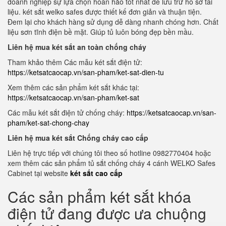
doanh nghiệp sự lựa chọn hoàn hảo tốt nhất để lưu trữ hồ sơ tài
liệu. két sắt welko safes được thiết kế đơn giản và thuận tiện.
Đem lại cho khách hàng sử dụng dễ dàng nhanh chóng hơn. Chất
liệu sơn tĩnh điện bề mặt. Giúp tủ luôn bóng đẹp bền mầu.
Liên hệ mua két sắt an toàn chống cháy
Tham khảo thêm Các mẫu két sắt điện tử:
https://ketsatcaocap.vn/san-pham/ket-sat-dien-tu
Xem thêm các sản phẩm két sắt khác tại:
https://ketsatcaocap.vn/san-pham/ket-sat
Các mẫu két sắt điện tử chống cháy:
https://ketsatcaocap.vn/san-
pham/ket-sat-chong-chay
Liên hệ mua két sắt Chống cháy cao cấp
Liên hệ trực tiếp với chúng tôi theo số hotline 0982770404 hoặc
xem thêm các sản phẩm tủ sắt chống cháy 4 cánh WELKO Safes
Cabinet tại website
két sắt cao cấp
Các sản phẩm két sắt khóa
điện tử đang được ưa chuộng