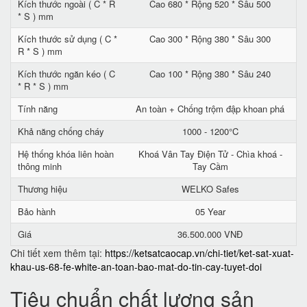
Kích thước ngoài ( C * R
Cao 680 * Rộng 520 * Sâu 500
* S ) mm
Kích thước sử dụng ( C *
Cao 300 * Rộng 380 * Sâu 300
R * S ) mm
Kích thước ngăn kéo ( C
Cao 100 * Rộng 380 * Sâu 240
* R * S ) mm
Tính năng
An toàn + Chống trộm đập khoan phá
Khả năng chống cháy
1000 - 1200°C
Hệ thống khóa liên hoàn
Khoá Vân Tay Điện Tử - Chìa khoá -
thông minh
Tay Cầm
Thương hiệu
WELKO Safes
Bảo hành
05 Year
Giá
36.500.000 VNĐ
Chi tiết xem thêm tại:
https://ketsatcaocap.vn/chi-tiet/ket-sat-xuat-
khau-us-68-fe-white-an-toan-bao-mat-do-tin-cay-tuyet-doi
Tiêu chuẩn chất lượng sản