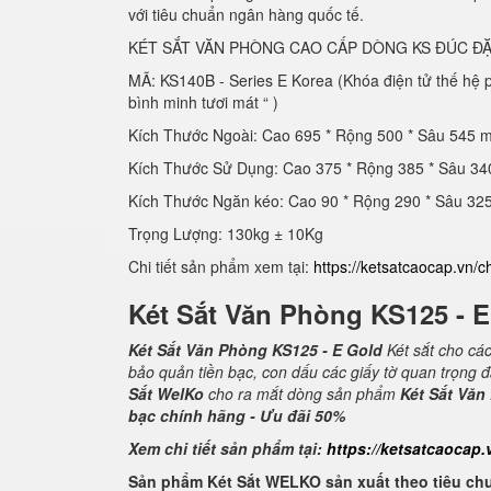
với tiêu chuẩn ngân hàng quốc tế.
KÉT SẮT VĂN PHÒNG CAO CẤP DÒNG KS ĐÚC ĐẶ
MÃ: KS140B - Series E Korea (Khóa điện tử thế hệ
bình minh tươi mát “ )
Kích Thước Ngoài: Cao 695 * Rộng 500 * Sâu 545 
Kích Thước Sử Dụng: Cao 375 * Rộng 385 * Sâu 3
Kích Thước Ngăn kéo: Cao 90 * Rộng 290 * Sâu 3
Trọng Lượng: 130kg ± 10Kg
Chi tiết sản phẩm xem tại:
https://ketsatcaocap.vn/c
Két Sắt Văn Phòng KS125 - 
Két Sắt Văn Phòng KS125 - E Gold
Két sắt cho cá
bảo quản tiền bạc, con dấu các giấy tờ quan trọng 
Sắt WelKo
cho ra mắt dòng sản phẩm
Két Sắt Văn
bạc chính hãng - Ưu đãi 50%
Xem chi tiết sản phẩm tại:
https://ketsatcaocap.
Sản phẩm Két Sắt WELKO sản xuất theo tiêu ch