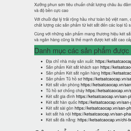
Xưởng phun sơn tiêu chuẩn chất lượng châu âu đảm
và độ bền cực cao
Với chuỗi đại lý trải rộng hầu như toàn bộ việt nam,
chất lượng các sản phẩm từ két sắt đến các loại tủ 
Cùng với những sản phẩm mang thương hiệu két sắt
và ngân hàng cũng là thế mạnh được két sắt cao cấ
Danh mục các sản phẩm được s
Địa chỉ nhà máy sản xuất:
https://ketsatcaoca
Sản phẩm Két sắt khách sạn
https://ketsatc
Sản phẩm Két sắt ngân hàng
https://ketsat
Sản phẩm Tủ hồ sơ
https://ketsatcaocap.vn/
Két sắt văn phòng
https://ketsatcaocap.vn/s
Tủ hồ sơ chống cháy
https://ketsatcaocap.vn
Két sắt gia đình
https://ketsatcaocap.vn/san-p
Két sắt hàn quốc
https://ketsatcaocap.vn/san
Két sắt sài gòn
https://ketsatcaocap.vn/san-p
két sắt hà nội
https://ketsatcaocap.vn/san-pha
Két sắt đà nẵng:
https://ketsatcaocap.vn/chi-t