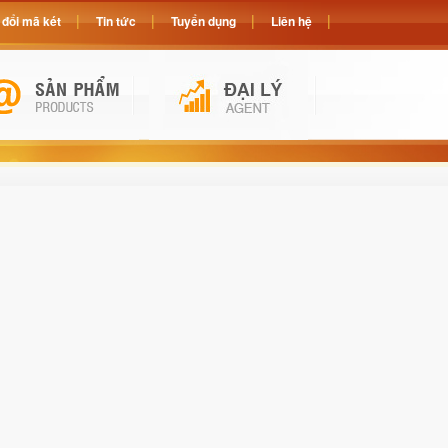
đổi mã két
Tin tức
Tuyển dụng
Liên hệ