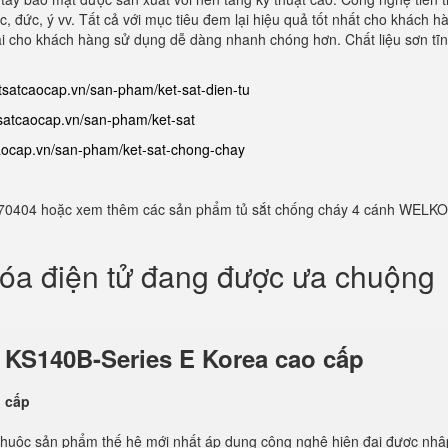
 đức, ý vv. Tất cả với mục tiêu đem lại hiệu quả tốt nhất cho khách hà
 lại cho khách hàng sử dụng dễ dàng nhanh chóng hơn. Chất liệu sơn tĩ
etsatcaocap.vn/san-pham/ket-sat-dien-tu
tsatcaocap.vn/san-pham/ket-sat
caocap.vn/san-pham/ket-sat-chong-chay
982770404 hoặc xem thêm các sản phẩm tủ sắt chống cháy 4 cánh WELKO
hóa điện tử đang được ưa chuộng
ử
KS140B-Series E Korea cao cấp
thuộc sản phẩm thế hệ mới nhất áp dụng công nghệ hiện đại được nhậ