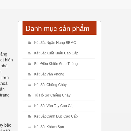
Danh mục sản phẩm
Két Sắt Ngân Hàng BEMC
 nâng
Két Sắt Xuất Khẩu Cao Cấp
et hiện
Bốt Điều Khiển Giao Thông
a nhà
n
Két Sắt Văn Phòng
 trên
 khoá
Két Sắt Chống Cháy
sản
 trang
Tủ Hồ Sơ Chống Cháy
Két Sắt Vân Tay Cao Cấp
Két Sắt Cánh Đúc Cao Cấp
tay bảo
Két Sắt Khách Sạn
iến từ