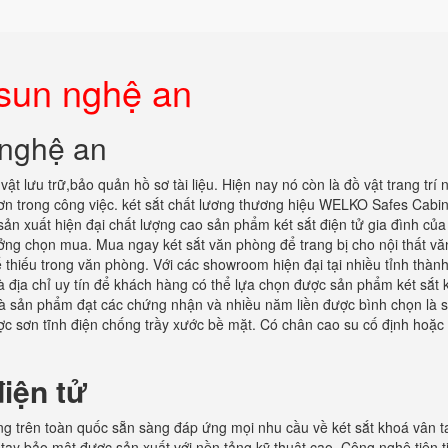
esun nghệ an
 nghệ an
vật lưu trữ,bảo quản hồ sơ tài liệu. Hiện nay nó còn là đồ vật trang trí
hơn trong công việc. két sắt chất lương thương hiệu WELKO Safes Cabin
sản xuất hiện đại chất lượng cao sản phẩm két sắt điện tử gia đình củ
ởng chọn mua. Mua ngay két sắt văn phòng để trang bị cho nội thất vă
ể thiếu trong văn phòng. Với các showroom hiện đại tại nhiều tỉnh thành
là địa chỉ uy tín để khách hàng có thể lựa chọn được sản phẩm két sắt
y là sản phẩm đạt các chứng nhận và nhiều năm liền được bình chọn là 
ợc sơn tĩnh điện chống trầy xước bề mặt. Có chân cao su cố định hoặc
iện tử
hãng trên toàn quốc sẵn sàng đáp ứng mọi nhu cầu về két sắt khoá vân 
tay bảo mật được sản xuất với nền tảng kỹ thuật cao. Công nghệ tiên t