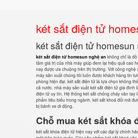
két sắt điện tử hom
két sắt điện tử homesun
két sắt điện tử homesun nghệ an
không chỉ là đồ 
tầm giá trị của nhà máy giúp đem lại hiệu quả cao 
nay được ưa chuộng trên thị trường. Với công nghệ 
máy sản xuất chúng tôi luôn được khách hàng tin tư
phòng hiện đại. két sắt điện tử là lựa chọn không th
cả nước. nhà máy sản xuất két sắt điện tử gia đình 
điện tử uy tín. Hệ thống két sắt chống cháy vân ta
phẩm tiêu biểu trong ngành. két sắt khoá đổi mã đư
bị bánh xe di động.
Chỗ mua két sắt khóa đ
két sắt khóa điện tử hiện nay với các đại lý chính 
mật trên toàn quốc. Các sản phẩm két sắt khoá vân 