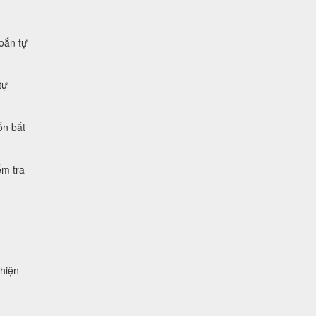
xoắn tự
tự
ốn bất
ểm tra
 hiện