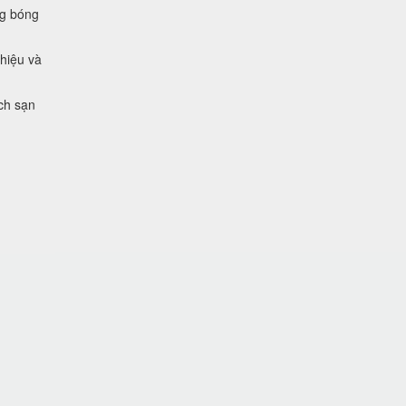
ng bóng
 hiệu và
ch sạn