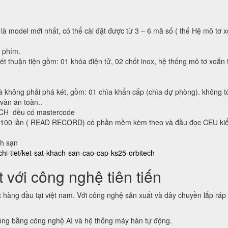
 là model mới nhất, có thể cài đặt được từ 3 – 6 mã số ( thế Hệ mô tơ 
n phím.
ét thuận tiện gồm: 01 khóa điện tử, 02 chốt inox, hệ thống mô tơ xoắn 
à không phải phá két, gồm: 01 chìa khẩn cấp (chìa dự phòng). không t
 vẫn an toàn..
ECH đều có mastercode
lại 100 lần ( READ RECORD) có phần mềm kèm theo và đầu đọc CEU ki
ch sạn
chi-tiet/ket-sat-khach-san-cao-cap-ks25-orbitech
 với công nghệ tiên tiến
t hàng đầu tại việt nam. Với công nghệ sản xuất và dây chuyền lắp ráp
động bằng công nghệ AI và hệ thống máy hàn tự động.