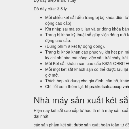
Độ dày thép thân: 1.5ly
Độ dày cửa: 3.5 ly
Mỗi chiếc két sắt đều trang bị bộ khóa điện tử
động cao cấp)
Khi nhập sai mã số 3 lần và tự động khóa bà
Trang bị khóa kỹ thuật số giúp việc đóng mở k
động cao cấp.
(Dùng phím # két tự động đóng).
Trang bị khóa khẩn cấp phục vụ khi hết pin m
kỳ chi phí nào mà công việc vẫn trôi chảy, két
Mỗi Két sắt khách sạn cao cấp KS25-ORBIT
Mỗi một két sắt khách sạn có thể được lưu 
giờ mở.
Thích hợp sử dụng cho gia đình, căn hộ, khá
Chi tiết xem thêm tại:
https://ketsatcaocap.vn/
Nhà máy sản xuất két sắt
Hiện nay két sắt cao cấp tự hào là nhà máy sản xuấ
đại nhất.
các sản phẩm két sắt được sản xuất hoàn toàn tự 