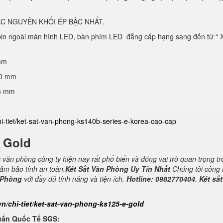
C NGUYÊN KHỐI ÉP BẬC NHẤT.
 pin ngoài màn hình LED, bàn phím LED đẳng cấp hạng sang đến từ “ 
mm
40 mm
25 mm
hi-tiet/ket-sat-van-phong-ks140b-series-e-korea-cao-cap
E Gold
c văn phòng công ty hiện nay rất phổ biến và đóng vai trò quan trọng t
đảm bảo tính an toàn.
Két Sắt Văn Phòng Uy Tín Nhất
Chúng tôi công 
 Phòng
với đầy đủ tính năng và tiện ích.
Hotline: 0982770404
.
Két sắt
vn/chi-tiet/ket-sat-van-phong-ks125-e-gold
uẩn Quốc Tế SGS: