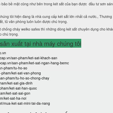
 bảo bề mặt cũng như bên trong két sắt của bạn được đầu tư sơn sá
 chúng tôi hiện đang là nhà cung cấp két sắt lớn nhất cả nước., Thương
sắt, tủ văn phòng luôn luôn được chú trọng.
 chống cháy welko safes thì những dòng két sắt chuyên dụng cho khá
p chú trọng.
ản xuất tại nhà máy chúng tôi
p.vn
aocap.vn/san-pham/ket-sat-khach-san
caocap.vn/san-pham/ket-sat-ngan-hang-bemc
san-pham/tu-ho-so
an-pham/ket-sat-van-phong
/san-pham/tu-ho-so-chong-chay
ham/ket-sat-gia-dinh
-pham/ket-sat-han-quoc
ham/ket-sat-sai-gon
m/ket-sat-ha-noi
iet/mua-ket-sat-mini-tai-da-nang