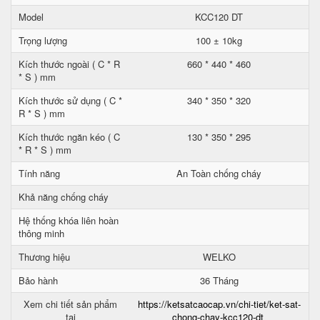
Model
KCC120 DT
Trọng lượng
100 ± 10kg
Kích thước ngoài ( C * R
660 * 440 * 460
* S ) mm
Kích thước sử dụng ( C *
340 * 350 * 320
R * S ) mm
Kích thước ngăn kéo ( C
130 * 350 * 295
* R * S ) mm
Tính năng
An Toàn chống cháy
Khả năng chống cháy
Hệ thống khóa liên hoàn
thông minh
Thương hiệu
WELKO
Bảo hành
36 Tháng
Xem chi tiết sản phẩm
https://ketsatcaocap.vn/chi-tiet/ket-sat-
tại
chong-chay-kcc120-dt