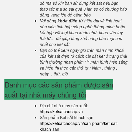
dò mã số khi bạn sử dụng két sắt nếu bạn
thao tác mã số sai quá 3 lần sẽ có chuông báo
động vang lên để cảnh báo
Với dòng
khóa điện tử
hiện đại và linh hoạt
nên việc tích hợp công nghệ thông minh hoặc
kết hợp với loại khóa khác như: khóa vân tay,
thẻ từ… để giúp tăng khả năng bảo mật cao
nhất cho két sắt.
Bạn có thể xem ngày giờ trên màn hình khoá
của két sắt điện tử cách cài đặt két ở trạng thái
bình thường nhấn phím "*" màn hình hiển sáng
và hiển thị theo các thứ tự : Năm , tháng ,
ngày , thứ, giờ
Danh mục các sản phẩm được sản
xuất tại nhà máy chúng tôi
Địa chỉ nhà máy sản xuất:
https://ketsatcaocap.vn
Sản phẩm Két sắt khách sạn
https://ketsatcaocap.vn/san-pham/ket-sat-
khach-san