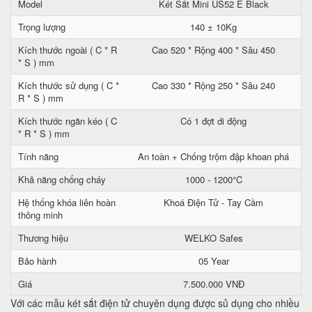
Model
Két Sắt Mini US52 E Black
Trọng lượng
140 ± 10Kg
Kích thước ngoài ( C * R
Cao 520 * Rộng 400 * Sâu 450
* S ) mm
Kích thước sử dụng ( C *
Cao 330 * Rộng 250 * Sâu 240
R * S ) mm
Kích thước ngăn kéo ( C
Có 1 đợt di động
* R * S ) mm
Tính năng
An toàn + Chống trộm đập khoan phá
Khả năng chống cháy
1000 - 1200°C
Hệ thống khóa liên hoàn
Khoá Điện Tử - Tay Cầm
thông minh
Thương hiệu
WELKO Safes
Bảo hành
05 Year
Giá
7.500.000 VNĐ
Với các mẫu két sắt điện tử chuyên dụng được sủ dụng cho nhiều