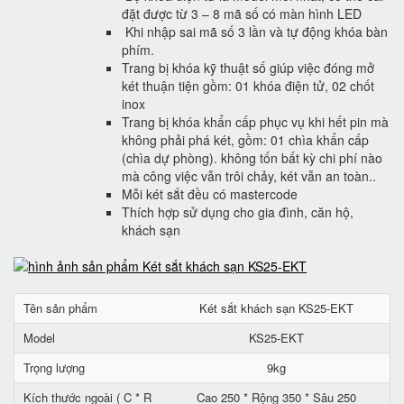
đặt được từ 3 – 8 mã số có màn hình LED
Khi nhập sai mã số 3 lần và tự động khóa bàn
phím.
Trang bị khóa kỹ thuật số giúp việc đóng mở
két thuận tiện gồm: 01 khóa điện tử, 02 chốt
inox
Trang bị khóa khẩn cấp phục vụ khi hết pin mà
không phải phá két, gồm: 01 chìa khẩn cấp
(chìa dự phòng). không tốn bất kỳ chi phí nào
mà công việc vẫn trôi chảy, két vẫn an toàn..
Mỗi két sắt đều có mastercode
Thích hợp sử dụng cho gia đình, căn hộ,
khách sạn
Tên sản phẩm
Két sắt khách sạn KS25-EKT
Model
KS25-EKT
Trọng lượng
9kg
Kích thước ngoài ( C * R
Cao 250 * Rộng 350 * Sâu 250