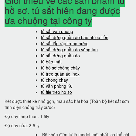
Giới thiệu về các sản phẩm tủ
hồ sơ, tủ sắt hiện đang được
ưa chuộng tại công ty
tủ sắt văn phòng
tủ sắt đựng quần áo bao nhiêu tiền
tủ sắt lắp ráp trung hưng
tủ sắt đựng quần áo vũng tàu
tủ sắt đựng quần áo
tủ bảo mật
tủ hồ sơ chống cháy
tủ treo quần áo inox
tủ chống cháy
tủ văn phòng K6
tủ file treo hồ sơ
Két được thiết kế nhỏ gọn, màu sắc hài hòa (Toàn bộ két sắt sơn
tĩnh điện chống trầy xước)
Độ dày thép thân: 1.5ly
Độ dày cửa: 3.5 ly
Bộ khóa điện tử là model mới nhất, có thể cài