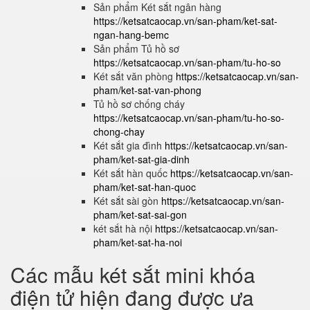
Sản phẩm Két sắt ngân hàng
https://ketsatcaocap.vn/san-pham/ket-sat-
ngan-hang-bemc
Sản phẩm Tủ hồ sơ
https://ketsatcaocap.vn/san-pham/tu-ho-so
Két sắt văn phòng
https://ketsatcaocap.vn/san-
pham/ket-sat-van-phong
Tủ hồ sơ chống cháy
https://ketsatcaocap.vn/san-pham/tu-ho-so-
chong-chay
Két sắt gia đình
https://ketsatcaocap.vn/san-
pham/ket-sat-gia-dinh
Két sắt hàn quốc
https://ketsatcaocap.vn/san-
pham/ket-sat-han-quoc
Két sắt sài gòn
https://ketsatcaocap.vn/san-
pham/ket-sat-sai-gon
két sắt hà nội
https://ketsatcaocap.vn/san-
pham/ket-sat-ha-noi
Các mẫu két sắt mini khóa
điện tử hiện đang được ưa