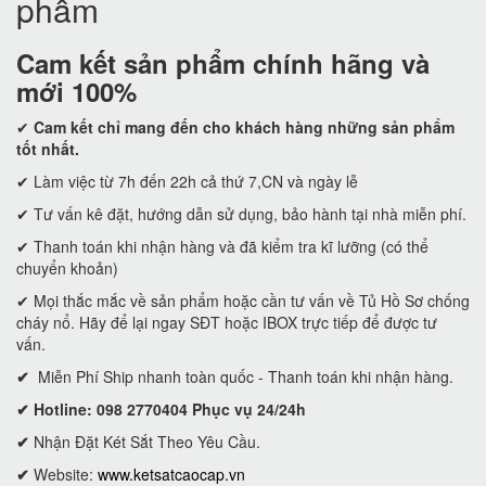
phẩm
Cam kết
sản phẩm chính hãng và
mới 100%
✔
Cam kết
chỉ mang đến cho khách hàng những sản phẩm
tốt nhất.
✔ Làm việc từ 7h đến 22h cả thứ 7,CN và ngày lễ
✔ Tư vấn kê đặt, hướng dẫn sử dụng, bảo hành tại nhà miễn phí.
✔ Thanh toán khi nhận hàng và đã kiểm tra kĩ lưỡng (có thể
chuyển khoản)
✔ Mọi thắc mắc về sản phẩm hoặc cần tư vấn về Tủ Hồ Sơ chống
cháy nổ. Hãy để lại ngay SĐT hoặc IBOX trực tiếp để được tư
vấn.
✔
Miễn Phí Ship nhanh toàn quốc - Thanh toán khi nhận hàng.
✔ Hotline: 098 2770404 Phục vụ 24/24h
✔
Nhận Đặt Két Sắt Theo Yêu Cầu.
✔
Website:
www.ketsatcaocap.vn