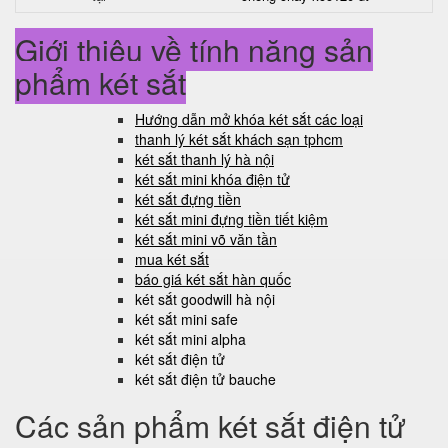
Giới thiệu về tính năng sản
phẩm két sắt
Hướng dẫn mở khóa két sắt các loại
thanh lý két sắt khách sạn tphcm
két sắt thanh lý hà nội
két sắt mini khóa điện tử
két sắt đựng tiền
két sắt mini đựng tiền tiết kiệm
két sắt mini võ văn tần
mua két sắt
báo giá két sắt hàn quốc
két sắt goodwill hà nội
két sắt mini safe
két sắt mini alpha
két sắt điện tử
két sắt điện tử bauche
Các sản phẩm két sắt điện tử