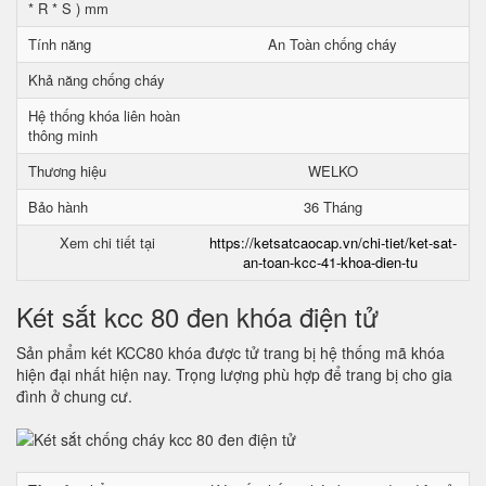
* R * S ) mm
Tính năng
An Toàn chống cháy
Khả năng chống cháy
Hệ thống khóa liên hoàn
thông minh
Thương hiệu
WELKO
Bảo hành
36 Tháng
Xem chi tiết tại
https://ketsatcaocap.vn/chi-tiet/ket-sat-
an-toan-kcc-41-khoa-dien-tu
Két sắt kcc 80 đen khóa điện tử
Sản phẩm két KCC80 khóa được tử trang bị hệ thống mã khóa
hiện đại nhất hiện nay. Trọng lượng phù hợp để trang bị cho gia
đình ở chung cư.