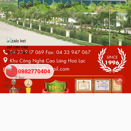
0982770404
back
to
top