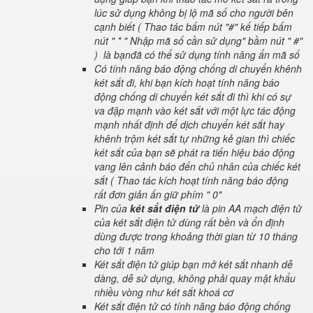
lúc sử dụng không bị lộ mã số cho người bên
cạnh biết ( Thao tác bấm nút "#" kế tiếp bấm
nút " * " Nhập mã số cần sử dụng" bầm nút " #"
) là bạnđã có thể sử dụng tính năng ẩn mã số
Có tính năng báo động chống di chuyển khênh
két sắt đi, khi bạn kích hoạt tính năng báo
động chống di chuyển két sắt đi thì khi có sự
va đập mạnh vào két sắt với một lực tác động
mạnh nhất định để dịch chuyển két sắt hay
khênh trộm két sắt tự những kẻ gian thì chiếc
két sắt của bạn sẽ phát ra tiến hiệu báo động
vang lên cảnh báo đến chủ nhân của chiếc két
sắt ( Thao tác kích hoạt tính năng báo động
rất đơn giản ấn giữ phím " 0"
Pin của
két sắt điện tử
là pin AA mạch điện tử
của két sắt điện tử dùng rất bền và ổn định
dùng được trong khoảng thời gian từ 10 tháng
cho tới 1 năm
Két sắt điện tử giúp bạn mở két sắt nhanh dễ
dàng, dễ sử dụng, không phải quay mật khẩu
nhiều vòng như két sắt khoá cơ
Két sắt điện tử có tính năng báo động chống