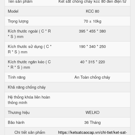
Tên sản phẩm
Két sắt chống cháy kcc 80 đen điện tử
Model
KCC 80
Trọng lượng
70 ± 10kg
Kích thước ngoài ( C * R
395 * 455 * 380
* S ) mm
Kích thước sử dụng ( C *
190 * 340 * 250
R * S ) mm
Kích thước ngăn kéo ( C
40 * 315 * 220
* R * S ) mm
Tính năng
An Toàn chống cháy
Khả năng chống cháy
Hệ thống khóa liên hoàn
thông minh
Thương hiệu
WELKO
Bảo hành
36 Tháng
Chi tiết sản phẩm
https://ketsatcaocap.vn/chi-tiet/ket-sat-