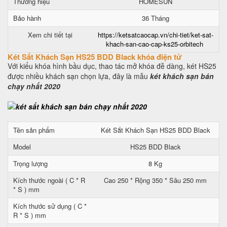
Thương hiệu
HOMESUN
Bảo hành
36 Tháng
Xem chi tiết tại
https://ketsatcaocap.vn/chi-tiet/ket-sat-
khach-san-cao-cap-ks25-orbitech
Két Sắt Khách Sạn HS25 BDD Black khóa điện tử
Với kiểu khóa hình bầu dục, thao tác mở khóa đễ dàng, két HS25
được nhiều khách sạn chọn lựa, đây là mẫu
két khách sạn bán
chạy nhất 2020
Tên sản phẩm
Két Sắt Khách Sạn HS25 BDD Black
Model
HS25 BDD Black
Trọng lượng
8 Kg
Kích thước ngoài ( C * R
Cao 250 * Rộng 350 * Sâu 250 mm
* S ) mm
Kích thước sử dụng ( C *
R * S ) mm