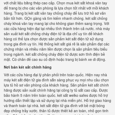
với chất liệu bằng thép cao cấp. Chọn mua két sắt khoá vân tay
để trang bị cho các văn phòng là lựa chọn tốt nhất với mỗi khách
hàng. Trang bị két sắt vân tay chống cháy để lưu trữ hồ sơ văn
bản tốt hơn. GỌn gàng và tìm kiếm nhanh chóng. két sắt chống
cháy khoá vân tay mang lại cho không gian thêm sang trọng. Với
các cửa hàng hiện đại tại nhiều tỉnh thành trên cả nước. nhà máy
sản xuất két sắt chống cháy điện tử là địa chỉ uy tín để khách
hàng có thể lựa chọn được sản phẩm két sắt điện tử sử dụng
trong gia đình uy tín. Hệ thống két sắt giá rẻ là sản phẩm đạt các
chứng nhận và nhiều năm liền được chọn là sản phẩm tiêu biểu
trong ngành. két sắt chống cháy điện tử được sơn tĩnh điện bề
mặt. Có chân đế cao su cố định hoặc trang bị bánh xe di động.
Nơi bán két sắt chính hãng
Với các cửa hàng đại lý phân phối trên toàn quốc. Hiện nay nhà
máy két sắt điện tử gia đình sẵn sàng phục vụ mọi nhu cầu chọn
lựa tủ hồ sơ văn phòng của khách hàng. Sản phẩm két sắt chính
hãng được sản xuất chính hãng tại công ty tủ sắt cao cấp. Được
bảo hành 5 năm trên toàn quốc. két sắt welko safes được hỗ trợ
hướng dẫn thiết lập và sử dụng tại nhà miễn phí. Hỗ trợ giao hàng
và thanh toán tại nhà. két sắt điện tử gia đình với bề mặt bóng
đẹp chống trầy xước. thân tủ được thiết kế an toàn, nhỏ gọn tinh